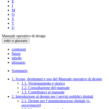
E
I
M
O
S
T
U
Manuale operativo di design
indici e glossario
contenuti
figure
tabelle
glossario
Sommario
1. Scopo, destinatari e uso del Manuale operativo di design
1.1. Versionamento e storico
1.2. Consultazione del manuale
1.3. Contribuisci al manuale
2. Introduzione al design per i servizi pubblici digitali
2.1. Design per l’amministrazione digitale (
e-
government
)