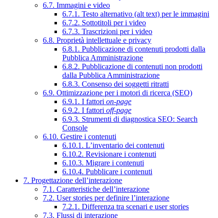
6.7. Immagini e video
6.7.1. Testo alternativo (alt text) per le immagini
6.7.2. Sottotitoli per i video
6.7.3. Trascrizioni per i video
6.8. Proprietà intellettuale e privacy
6.8.1. Pubblicazione di contenuti prodotti dalla
Pubblica Amministrazione
6.8.2. Pubblicazione di contenuti non prodotti
dalla Pubblica Amministrazione
6.8.3. Consenso dei soggetti ritratti
6.9. Ottimizzazione per i motori di ricerca (SEO)
6.9.1. I fattori
on-page
6.9.2. I fattori
off-page
6.9.3. Strumenti di diagnostica SEO: Search
Console
6.10. Gestire i contenuti
6.10.1. L’inventario dei contenuti
6.10.2. Revisionare i contenuti
6.10.3. Migrare i contenuti
6.10.4. Pubblicare i contenuti
7. Progettazione dell’interazione
7.1. Caratteristiche dell’interazione
7.2. User stories per definire l’interazione
7.2.1. Differenza tra scenari e user stories
7.3. Flussi di interazione