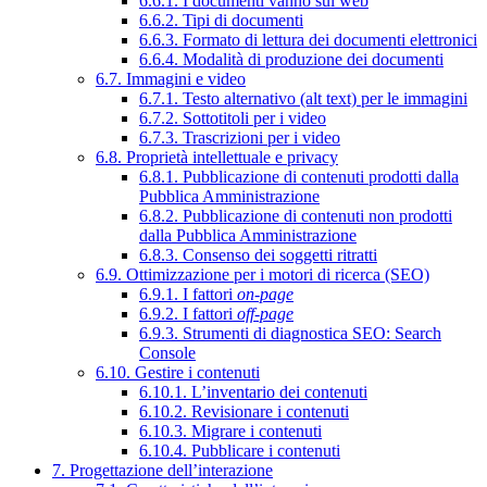
6.6.1. I documenti vanno sul web
6.6.2. Tipi di documenti
6.6.3. Formato di lettura dei documenti elettronici
6.6.4. Modalità di produzione dei documenti
6.7. Immagini e video
6.7.1. Testo alternativo (alt text) per le immagini
6.7.2. Sottotitoli per i video
6.7.3. Trascrizioni per i video
6.8. Proprietà intellettuale e privacy
6.8.1. Pubblicazione di contenuti prodotti dalla
Pubblica Amministrazione
6.8.2. Pubblicazione di contenuti non prodotti
dalla Pubblica Amministrazione
6.8.3. Consenso dei soggetti ritratti
6.9. Ottimizzazione per i motori di ricerca (SEO)
6.9.1. I fattori
on-page
6.9.2. I fattori
off-page
6.9.3. Strumenti di diagnostica SEO: Search
Console
6.10. Gestire i contenuti
6.10.1. L’inventario dei contenuti
6.10.2. Revisionare i contenuti
6.10.3. Migrare i contenuti
6.10.4. Pubblicare i contenuti
7. Progettazione dell’interazione