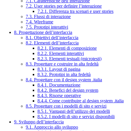
7.1. Caratteristiche dell’interazione
7.2. User stories per definire l’interazione
7.2.1. Differenza tra scenari e user stories
7.3. Flussi di interazione
7.4. Wireframe
7.5. Prototipi interattivi
8. Progettazione dell’interfaccia
8.1. Obiettivi dell’interfaccia
8.2. Elementi dell’interfaccia
8.2.1. Elementi di composizione
8.2.2. Elementi interattivi
8.2.3. Elementi testuali (microtesti)
8.3. Progettare e costruire in alta fedeltà
8.3.1. Layout di pagina
8.3.2. Prototipi in alta fedeltà
8.4. Progettare con il design system .italia
8.4.1. Documentazione
8.4.2. Benefici del design system
8.4.3. Risorse operative
8.4.4. Come contribuire al design system .italia
8.5. Progettare con i modelli di sito e servizi
8.5.1. Vantaggi dell’utilizzo dei modelli
8.5.2. I modelli di sito e servizi disponibili
9. Sviluppo dell’interfaccia
9.1. Approccio allo sviluppo