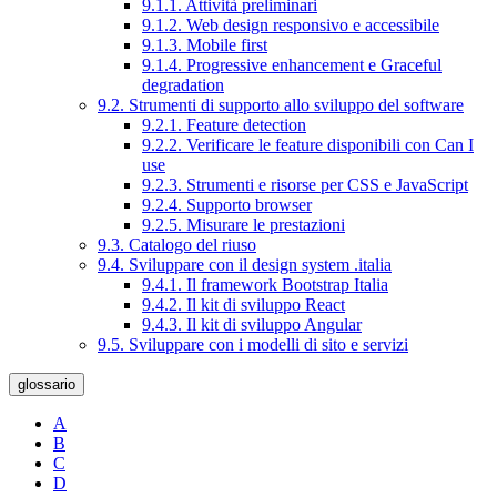
9.1.1. Attività preliminari
9.1.2. Web design responsivo e accessibile
9.1.3. Mobile first
9.1.4. Progressive enhancement e Graceful
degradation
9.2. Strumenti di supporto allo sviluppo del software
9.2.1. Feature detection
9.2.2. Verificare le feature disponibili con Can I
use
9.2.3. Strumenti e risorse per CSS e JavaScript
9.2.4. Supporto browser
9.2.5. Misurare le prestazioni
9.3. Catalogo del riuso
9.4. Sviluppare con il design system .italia
9.4.1. Il framework Bootstrap Italia
9.4.2. Il kit di sviluppo React
9.4.3. Il kit di sviluppo Angular
9.5. Sviluppare con i modelli di sito e servizi
glossario
A
B
C
D