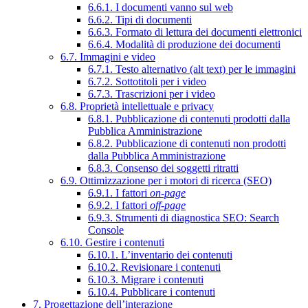
6.6.1. I documenti vanno sul web
6.6.2. Tipi di documenti
6.6.3. Formato di lettura dei documenti elettronici
6.6.4. Modalità di produzione dei documenti
6.7. Immagini e video
6.7.1. Testo alternativo (alt text) per le immagini
6.7.2. Sottotitoli per i video
6.7.3. Trascrizioni per i video
6.8. Proprietà intellettuale e privacy
6.8.1. Pubblicazione di contenuti prodotti dalla
Pubblica Amministrazione
6.8.2. Pubblicazione di contenuti non prodotti
dalla Pubblica Amministrazione
6.8.3. Consenso dei soggetti ritratti
6.9. Ottimizzazione per i motori di ricerca (SEO)
6.9.1. I fattori
on-page
6.9.2. I fattori
off-page
6.9.3. Strumenti di diagnostica SEO: Search
Console
6.10. Gestire i contenuti
6.10.1. L’inventario dei contenuti
6.10.2. Revisionare i contenuti
6.10.3. Migrare i contenuti
6.10.4. Pubblicare i contenuti
7. Progettazione dell’interazione