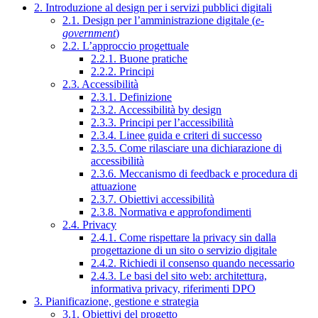
2. Introduzione al design per i servizi pubblici digitali
2.1. Design per l’amministrazione digitale (
e-
government
)
2.2. L’approccio progettuale
2.2.1. Buone pratiche
2.2.2. Principi
2.3. Accessibilità
2.3.1. Definizione
2.3.2. Accessibilità by design
2.3.3. Principi per l’accessibilità
2.3.4. Linee guida e criteri di successo
2.3.5. Come rilasciare una dichiarazione di
accessibilità
2.3.6. Meccanismo di feedback e procedura di
attuazione
2.3.7. Obiettivi accessibilità
2.3.8. Normativa e approfondimenti
2.4. Privacy
2.4.1. Come rispettare la privacy sin dalla
progettazione di un sito o servizio digitale
2.4.2. Richiedi il consenso quando necessario
2.4.3. Le basi del sito web: architettura,
informativa privacy, riferimenti DPO
3. Pianificazione, gestione e strategia
3.1. Obiettivi del progetto