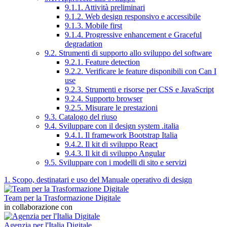
9.1.1. Attività preliminari
9.1.2. Web design responsivo e accessibile
9.1.3. Mobile first
9.1.4. Progressive enhancement e Graceful
degradation
9.2. Strumenti di supporto allo sviluppo del software
9.2.1. Feature detection
9.2.2. Verificare le feature disponibili con Can I
use
9.2.3. Strumenti e risorse per CSS e JavaScript
9.2.4. Supporto browser
9.2.5. Misurare le prestazioni
9.3. Catalogo del riuso
9.4. Sviluppare con il design system .italia
9.4.1. Il framework Bootstrap Italia
9.4.2. Il kit di sviluppo React
9.4.3. Il kit di sviluppo Angular
9.5. Sviluppare con i modelli di sito e servizi
1. Scopo, destinatari e uso del Manuale operativo di design
Team per la Trasformazione Digitale
in collaborazione con
Agenzia per l'Italia Digitale