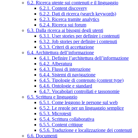
6.2. Ricerca utente sui contenuti e il linguaggio
6.2.1. Content discovery
6.2.2. Dati di ricerca (search keywords)
6.2.3. Ricerca tramite analytics
6.2.4. Ricerca sui forum
6.3. Dalla ricerca ai bisogni degli utenti
6.3.1. User stories per definire i contenuti
6.3.2. Job stories per definire i contenuti
6.3.3. Criteri di accettazione
6.4. Architettura dell’informazione
6.4.1. Definire l’architettura dell’informazione
6.4.2. Alberatura
6.4.3. Flussi di interazione
6.4.4. Sistemi di navigazione
6.4.5. Tipologie di contenuto (content type)
6.4.6. Ontologie e standard
6.4.7. Vocabolari controllati e tassonomie
6.5. Scrittura e linguaggio
6.5.1. Come leggono le persone sul web
6.5.2. Le regole per un linguaggio semplice
6.5.3. Microtesti
6.5.4. Scrittura collaborativa
6.5.5. Content critique
6.5.6. Traduzione e localizzazione dei contenuti
6.6. Documenti