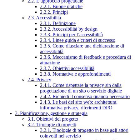
2.2. L’approccio progettuale
2.2.1. Buone pratiche
2.2.2. Principi
2.3. Accessibilità
2.3.1. Definizione
2.3.2. Accessibilità by design
2.3.3. Principi per l’accessibilità
2.3.4. Linee guida e criteri di successo
2.3.5. Come rilasciare una dichiarazione di
accessibilità
2.3.6. Meccanismo di feedback e procedura di
attuazione
2.3.7. Obiettivi accessibilità
2.3.8. Normativa e approfondimenti
2.4. Privacy
2.4.1. Come rispettare la privacy sin dalla
progettazione di un sito o servizio digitale
2.4.2. Richiedi il consenso quando necessario
2.4.3. Le basi del sito web: architettura,
informativa privacy, riferimenti DPO
3. Pianificazione, gestione e strategia
3.1. Obiettivi del progetto
3.2. Tipologie di progetti
3.2.1. Tipologie di progetto in base agli attori
coinvolti nel servizio