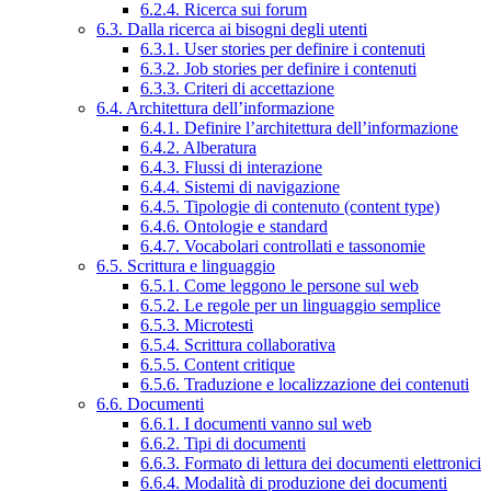
6.2.4. Ricerca sui forum
6.3. Dalla ricerca ai bisogni degli utenti
6.3.1. User stories per definire i contenuti
6.3.2. Job stories per definire i contenuti
6.3.3. Criteri di accettazione
6.4. Architettura dell’informazione
6.4.1. Definire l’architettura dell’informazione
6.4.2. Alberatura
6.4.3. Flussi di interazione
6.4.4. Sistemi di navigazione
6.4.5. Tipologie di contenuto (content type)
6.4.6. Ontologie e standard
6.4.7. Vocabolari controllati e tassonomie
6.5. Scrittura e linguaggio
6.5.1. Come leggono le persone sul web
6.5.2. Le regole per un linguaggio semplice
6.5.3. Microtesti
6.5.4. Scrittura collaborativa
6.5.5. Content critique
6.5.6. Traduzione e localizzazione dei contenuti
6.6. Documenti
6.6.1. I documenti vanno sul web
6.6.2. Tipi di documenti
6.6.3. Formato di lettura dei documenti elettronici
6.6.4. Modalità di produzione dei documenti