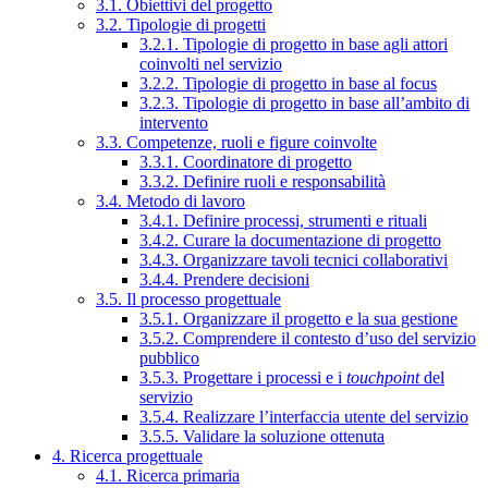
3.1. Obiettivi del progetto
3.2. Tipologie di progetti
3.2.1. Tipologie di progetto in base agli attori
coinvolti nel servizio
3.2.2. Tipologie di progetto in base al focus
3.2.3. Tipologie di progetto in base all’ambito di
intervento
3.3. Competenze, ruoli e figure coinvolte
3.3.1. Coordinatore di progetto
3.3.2. Definire ruoli e responsabilità
3.4. Metodo di lavoro
3.4.1. Definire processi, strumenti e rituali
3.4.2. Curare la documentazione di progetto
3.4.3. Organizzare tavoli tecnici collaborativi
3.4.4. Prendere decisioni
3.5. Il processo progettuale
3.5.1. Organizzare il progetto e la sua gestione
3.5.2. Comprendere il contesto d’uso del servizio
pubblico
3.5.3. Progettare i processi e i
touchpoint
del
servizio
3.5.4. Realizzare l’interfaccia utente del servizio
3.5.5. Validare la soluzione ottenuta
4. Ricerca progettuale
4.1. Ricerca primaria