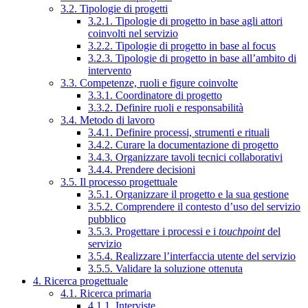
3.2. Tipologie di progetti
3.2.1. Tipologie di progetto in base agli attori
coinvolti nel servizio
3.2.2. Tipologie di progetto in base al focus
3.2.3. Tipologie di progetto in base all’ambito di
intervento
3.3. Competenze, ruoli e figure coinvolte
3.3.1. Coordinatore di progetto
3.3.2. Definire ruoli e responsabilità
3.4. Metodo di lavoro
3.4.1. Definire processi, strumenti e rituali
3.4.2. Curare la documentazione di progetto
3.4.3. Organizzare tavoli tecnici collaborativi
3.4.4. Prendere decisioni
3.5. Il processo progettuale
3.5.1. Organizzare il progetto e la sua gestione
3.5.2. Comprendere il contesto d’uso del servizio
pubblico
3.5.3. Progettare i processi e i
touchpoint
del
servizio
3.5.4. Realizzare l’interfaccia utente del servizio
3.5.5. Validare la soluzione ottenuta
4. Ricerca progettuale
4.1. Ricerca primaria
4.1.1. Interviste