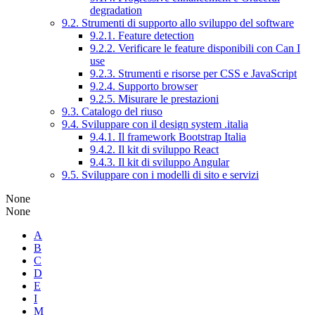
degradation
9.2. Strumenti di supporto allo sviluppo del software
9.2.1. Feature detection
9.2.2. Verificare le feature disponibili con Can I
use
9.2.3. Strumenti e risorse per CSS e JavaScript
9.2.4. Supporto browser
9.2.5. Misurare le prestazioni
9.3. Catalogo del riuso
9.4. Sviluppare con il design system .italia
9.4.1. Il framework Bootstrap Italia
9.4.2. Il kit di sviluppo React
9.4.3. Il kit di sviluppo Angular
9.5. Sviluppare con i modelli di sito e servizi
None
None
A
B
C
D
E
I
M