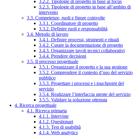
3.2.2. Tipologie di progetto in base al focus
3.2.3. Tipologie di progetto in base all’ambito di
intervento
3.3. Competenze, ruoli e figure coinvolte
3.3.1. Coordinatore di progetto
3.3.2. Definire ruoli e responsabilità
3.4. Metodo di lavoro
3.4.1. Definire processi, strumenti e rituali
3.4.2. Curare la documentazione di progetto
3.4.3. Organizzare tavoli tecnici collaborativi
3.4.4. Prendere decisioni
3.5. Il processo progettuale
3.5.1. Organizzare il progetto e la sua gestione
3.5.2. Comprendere il contesto d’uso del servizio
pubblico
3.5.3. Progettare i processi e i
touchpoint
del
servizio
3.5.4. Realizzare l’interfaccia utente del servizio
3.5.5. Validare la soluzione ottenuta
4. Ricerca progettuale
4.1. Ricerca primaria
4.1.1. Interviste
4.1.2. Questionari
4.1.3. Test di usabilità
4.1.4. Web analytics