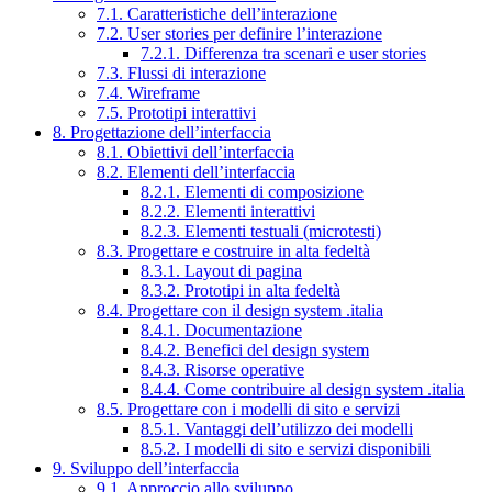
7.1. Caratteristiche dell’interazione
7.2. User stories per definire l’interazione
7.2.1. Differenza tra scenari e user stories
7.3. Flussi di interazione
7.4. Wireframe
7.5. Prototipi interattivi
8. Progettazione dell’interfaccia
8.1. Obiettivi dell’interfaccia
8.2. Elementi dell’interfaccia
8.2.1. Elementi di composizione
8.2.2. Elementi interattivi
8.2.3. Elementi testuali (microtesti)
8.3. Progettare e costruire in alta fedeltà
8.3.1. Layout di pagina
8.3.2. Prototipi in alta fedeltà
8.4. Progettare con il design system .italia
8.4.1. Documentazione
8.4.2. Benefici del design system
8.4.3. Risorse operative
8.4.4. Come contribuire al design system .italia
8.5. Progettare con i modelli di sito e servizi
8.5.1. Vantaggi dell’utilizzo dei modelli
8.5.2. I modelli di sito e servizi disponibili
9. Sviluppo dell’interfaccia
9.1. Approccio allo sviluppo