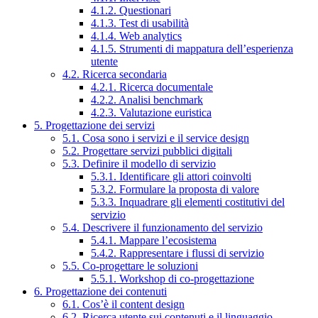
4.1.2. Questionari
4.1.3. Test di usabilità
4.1.4. Web analytics
4.1.5. Strumenti di mappatura dell’esperienza
utente
4.2. Ricerca secondaria
4.2.1. Ricerca documentale
4.2.2. Analisi benchmark
4.2.3. Valutazione euristica
5. Progettazione dei servizi
5.1. Cosa sono i servizi e il service design
5.2. Progettare servizi pubblici digitali
5.3. Definire il modello di servizio
5.3.1. Identificare gli attori coinvolti
5.3.2. Formulare la proposta di valore
5.3.3. Inquadrare gli elementi costitutivi del
servizio
5.4. Descrivere il funzionamento del servizio
5.4.1. Mappare l’ecosistema
5.4.2. Rappresentare i flussi di servizio
5.5. Co-progettare le soluzioni
5.5.1. Workshop di co-progettazione
6. Progettazione dei contenuti
6.1. Cos’è il content design
6.2. Ricerca utente sui contenuti e il linguaggio