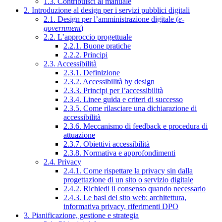
1.3. Contribuisci al manuale
2. Introduzione al design per i servizi pubblici digitali
2.1. Design per l’amministrazione digitale (
e-
government
)
2.2. L’approccio progettuale
2.2.1. Buone pratiche
2.2.2. Principi
2.3. Accessibilità
2.3.1. Definizione
2.3.2. Accessibilità by design
2.3.3. Principi per l’accessibilità
2.3.4. Linee guida e criteri di successo
2.3.5. Come rilasciare una dichiarazione di
accessibilità
2.3.6. Meccanismo di feedback e procedura di
attuazione
2.3.7. Obiettivi accessibilità
2.3.8. Normativa e approfondimenti
2.4. Privacy
2.4.1. Come rispettare la privacy sin dalla
progettazione di un sito o servizio digitale
2.4.2. Richiedi il consenso quando necessario
2.4.3. Le basi del sito web: architettura,
informativa privacy, riferimenti DPO
3. Pianificazione, gestione e strategia