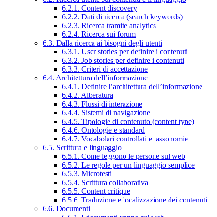
6.2.1. Content discovery
6.2.2. Dati di ricerca (search keywords)
6.2.3. Ricerca tramite analytics
6.2.4. Ricerca sui forum
6.3. Dalla ricerca ai bisogni degli utenti
6.3.1. User stories per definire i contenuti
6.3.2. Job stories per definire i contenuti
6.3.3. Criteri di accettazione
6.4. Architettura dell’informazione
6.4.1. Definire l’architettura dell’informazione
6.4.2. Alberatura
6.4.3. Flussi di interazione
6.4.4. Sistemi di navigazione
6.4.5. Tipologie di contenuto (content type)
6.4.6. Ontologie e standard
6.4.7. Vocabolari controllati e tassonomie
6.5. Scrittura e linguaggio
6.5.1. Come leggono le persone sul web
6.5.2. Le regole per un linguaggio semplice
6.5.3. Microtesti
6.5.4. Scrittura collaborativa
6.5.5. Content critique
6.5.6. Traduzione e localizzazione dei contenuti
6.6. Documenti