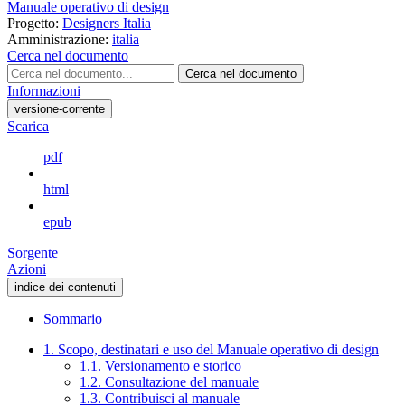
Manuale operativo di design
Progetto:
Designers Italia
Amministrazione:
italia
Cerca nel documento
Cerca nel documento
Informazioni
versione-corrente
Scarica
pdf
html
epub
Sorgente
Azioni
indice dei contenuti
Sommario
1. Scopo, destinatari e uso del Manuale operativo di design
1.1. Versionamento e storico
1.2. Consultazione del manuale
1.3. Contribuisci al manuale