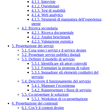
4.1.1. Interviste
4.1.2. Questionari
4.1.3. Test di usabilità
4.1.4. Web analytics
4.1.5. Strumenti di mappatura dell’esperienza
utente
4.2. Ricerca secondaria
4.2.1. Ricerca documentale
4.2.2. Analisi benchmark
4.2.3. Valutazione euristica
5. Progettazione dei servizi
5.1. Cosa sono i servizi e il service design
5.2. Progettare servizi pubblici digitali
5.3. Definire il modello di servizio
5.3.1. Identificare gli attori coinvolti
5.3.2. Formulare la proposta di valore
5.3.3. Inquadrare gli elementi costitutivi del
servizio
5.4. Descrivere il funzionamento del servizio
5.4.1. Mappare l’ecosistema
5.4.2. Rappresentare i flussi di servizio
5.5. Co-progettare le soluzioni
5.5.1. Workshop di co-progettazione
6. Progettazione dei contenuti
6.1. Cos’è il content design