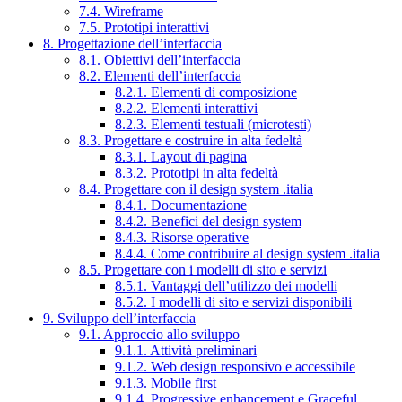
7.4. Wireframe
7.5. Prototipi interattivi
8. Progettazione dell’interfaccia
8.1. Obiettivi dell’interfaccia
8.2. Elementi dell’interfaccia
8.2.1. Elementi di composizione
8.2.2. Elementi interattivi
8.2.3. Elementi testuali (microtesti)
8.3. Progettare e costruire in alta fedeltà
8.3.1. Layout di pagina
8.3.2. Prototipi in alta fedeltà
8.4. Progettare con il design system .italia
8.4.1. Documentazione
8.4.2. Benefici del design system
8.4.3. Risorse operative
8.4.4. Come contribuire al design system .italia
8.5. Progettare con i modelli di sito e servizi
8.5.1. Vantaggi dell’utilizzo dei modelli
8.5.2. I modelli di sito e servizi disponibili
9. Sviluppo dell’interfaccia
9.1. Approccio allo sviluppo
9.1.1. Attività preliminari
9.1.2. Web design responsivo e accessibile
9.1.3. Mobile first
9.1.4. Progressive enhancement e Graceful