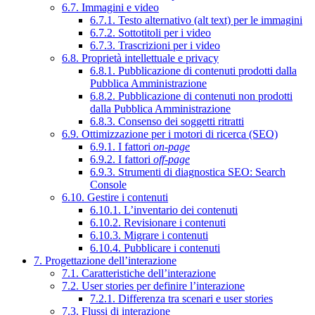
6.7. Immagini e video
6.7.1. Testo alternativo (alt text) per le immagini
6.7.2. Sottotitoli per i video
6.7.3. Trascrizioni per i video
6.8. Proprietà intellettuale e privacy
6.8.1. Pubblicazione di contenuti prodotti dalla
Pubblica Amministrazione
6.8.2. Pubblicazione di contenuti non prodotti
dalla Pubblica Amministrazione
6.8.3. Consenso dei soggetti ritratti
6.9. Ottimizzazione per i motori di ricerca (SEO)
6.9.1. I fattori
on-page
6.9.2. I fattori
off-page
6.9.3. Strumenti di diagnostica SEO: Search
Console
6.10. Gestire i contenuti
6.10.1. L’inventario dei contenuti
6.10.2. Revisionare i contenuti
6.10.3. Migrare i contenuti
6.10.4. Pubblicare i contenuti
7. Progettazione dell’interazione
7.1. Caratteristiche dell’interazione
7.2. User stories per definire l’interazione
7.2.1. Differenza tra scenari e user stories
7.3. Flussi di interazione