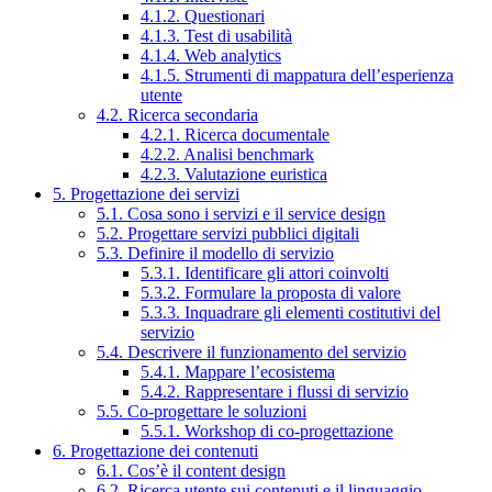
4.1.2. Questionari
4.1.3. Test di usabilità
4.1.4. Web analytics
4.1.5. Strumenti di mappatura dell’esperienza
utente
4.2. Ricerca secondaria
4.2.1. Ricerca documentale
4.2.2. Analisi benchmark
4.2.3. Valutazione euristica
5. Progettazione dei servizi
5.1. Cosa sono i servizi e il service design
5.2. Progettare servizi pubblici digitali
5.3. Definire il modello di servizio
5.3.1. Identificare gli attori coinvolti
5.3.2. Formulare la proposta di valore
5.3.3. Inquadrare gli elementi costitutivi del
servizio
5.4. Descrivere il funzionamento del servizio
5.4.1. Mappare l’ecosistema
5.4.2. Rappresentare i flussi di servizio
5.5. Co-progettare le soluzioni
5.5.1. Workshop di co-progettazione
6. Progettazione dei contenuti
6.1. Cos’è il content design
6.2. Ricerca utente sui contenuti e il linguaggio