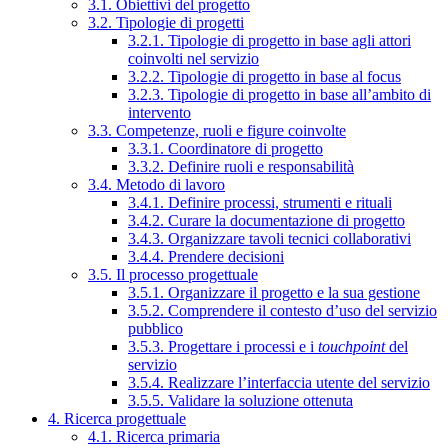
3.1. Obiettivi del progetto
3.2. Tipologie di progetti
3.2.1. Tipologie di progetto in base agli attori
coinvolti nel servizio
3.2.2. Tipologie di progetto in base al focus
3.2.3. Tipologie di progetto in base all’ambito di
intervento
3.3. Competenze, ruoli e figure coinvolte
3.3.1. Coordinatore di progetto
3.3.2. Definire ruoli e responsabilità
3.4. Metodo di lavoro
3.4.1. Definire processi, strumenti e rituali
3.4.2. Curare la documentazione di progetto
3.4.3. Organizzare tavoli tecnici collaborativi
3.4.4. Prendere decisioni
3.5. Il processo progettuale
3.5.1. Organizzare il progetto e la sua gestione
3.5.2. Comprendere il contesto d’uso del servizio
pubblico
3.5.3. Progettare i processi e i
touchpoint
del
servizio
3.5.4. Realizzare l’interfaccia utente del servizio
3.5.5. Validare la soluzione ottenuta
4. Ricerca progettuale
4.1. Ricerca primaria