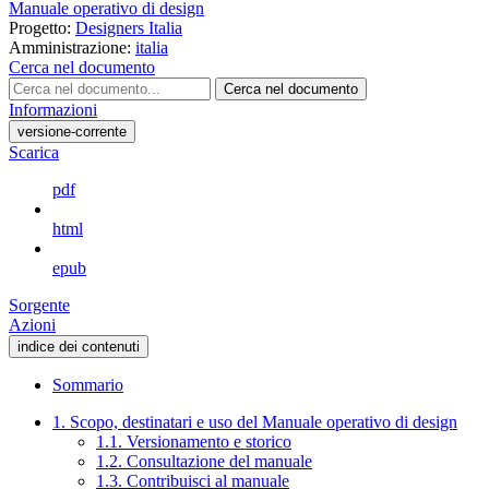
Manuale operativo di design
Progetto:
Designers Italia
Amministrazione:
italia
Cerca nel documento
Cerca nel documento
Informazioni
versione-corrente
Scarica
pdf
html
epub
Sorgente
Azioni
indice dei contenuti
Sommario
1. Scopo, destinatari e uso del Manuale operativo di design
1.1. Versionamento e storico
1.2. Consultazione del manuale
1.3. Contribuisci al manuale