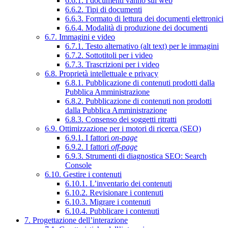
6.6.1. I documenti vanno sul web
6.6.2. Tipi di documenti
6.6.3. Formato di lettura dei documenti elettronici
6.6.4. Modalità di produzione dei documenti
6.7. Immagini e video
6.7.1. Testo alternativo (alt text) per le immagini
6.7.2. Sottotitoli per i video
6.7.3. Trascrizioni per i video
6.8. Proprietà intellettuale e privacy
6.8.1. Pubblicazione di contenuti prodotti dalla
Pubblica Amministrazione
6.8.2. Pubblicazione di contenuti non prodotti
dalla Pubblica Amministrazione
6.8.3. Consenso dei soggetti ritratti
6.9. Ottimizzazione per i motori di ricerca (SEO)
6.9.1. I fattori
on-page
6.9.2. I fattori
off-page
6.9.3. Strumenti di diagnostica SEO: Search
Console
6.10. Gestire i contenuti
6.10.1. L’inventario dei contenuti
6.10.2. Revisionare i contenuti
6.10.3. Migrare i contenuti
6.10.4. Pubblicare i contenuti
7. Progettazione dell’interazione