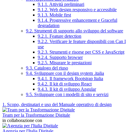
9.1.1. Attività preliminari
9.1.2. Web design responsivo e accessibile
9.1.3. Mobile first
9.1.4. Progressive enhancement e Graceful
degradation
9.2. Strumenti di supporto allo sviluppo del software
9.2.1. Feature detection
9.2.2. Verificare le feature disponibili con Can I
use
9.2.3. Strumenti e risorse per CSS e JavaScript
9.2.4. Supporto browser
9.2.5. Misurare le prestazioni
9.3. Catalogo del riuso
9.4. Sviluppare con il design system .italia
9.4.1. Il framework Bootstrap Italia
9.4.2. Il kit di sviluppo React
9.4.3. Il kit di sviluppo Angular
9.5. Sviluppare con i modelli di sito e servizi
1. Scopo, destinatari e uso del Manuale operativo di design
Team per la Trasformazione Digitale
in collaborazione con
Agenzia per l'Italia Digitale