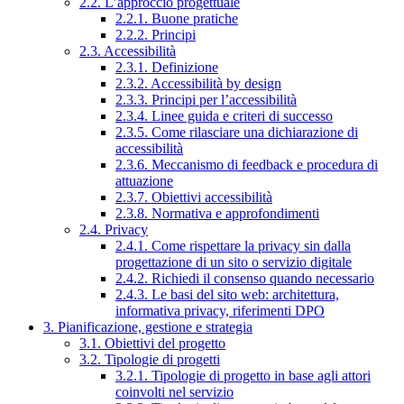
2.2. L’approccio progettuale
2.2.1. Buone pratiche
2.2.2. Principi
2.3. Accessibilità
2.3.1. Definizione
2.3.2. Accessibilità by design
2.3.3. Principi per l’accessibilità
2.3.4. Linee guida e criteri di successo
2.3.5. Come rilasciare una dichiarazione di
accessibilità
2.3.6. Meccanismo di feedback e procedura di
attuazione
2.3.7. Obiettivi accessibilità
2.3.8. Normativa e approfondimenti
2.4. Privacy
2.4.1. Come rispettare la privacy sin dalla
progettazione di un sito o servizio digitale
2.4.2. Richiedi il consenso quando necessario
2.4.3. Le basi del sito web: architettura,
informativa privacy, riferimenti DPO
3. Pianificazione, gestione e strategia
3.1. Obiettivi del progetto
3.2. Tipologie di progetti
3.2.1. Tipologie di progetto in base agli attori
coinvolti nel servizio