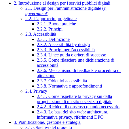
2. Introduzione al design per i servizi pubblici digitali
2.1. Design per l’amministrazione digitale (
e-
government
)
2.2. L’approccio progettuale
2.2.1. Buone pratiche
2.2.2. Principi
2.3. Accessibilità
2.3.1. Definizione
2.3.2. Accessibilità by design
2.3.3. Principi per l’accessibilità
2.3.4. Linee guida e criteri di successo
2.3.5. Come rilasciare una dichiarazione di
accessibilità
2.3.6. Meccanismo di feedback e procedura di
attuazione
2.3.7. Obiettivi accessibilità
2.3.8. Normativa e approfondimenti
2.4. Privacy
2.4.1. Come rispettare la privacy sin dalla
progettazione di un sito o servizio digitale
2.4.2. Richiedi il consenso quando necessario
2.4.3. Le basi del sito web: architettura,
informativa privacy, riferimenti DPO
3. Pianificazione, gestione e strategia
3.1. Obiettivi del progetto