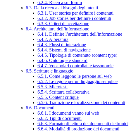
6.2.4. Ricerca sui forum
6.3. Dalla ricerca ai bisogni degli utenti
6.3.1. User stories per definire i contenuti
6.3.2. Job stories per definire i contenuti
6.3.3. Criteri di accettazione
6.4. Architettura dell’informazione
6.4.1. Definire l’architettura dell’informazione
6.4.2. Alberatura
6.4.3. Flussi di interazione
6.4.4. Sistemi di navigazione
6.4.5. Tipologie di contenuto (content type)
6.4.6. Ontologie e standard
6.4.7. Vocabolari controllati e tassonomie
6.5. Scrittura e linguaggio
6.5.1. Come leggono le persone sul web
6.5.2. Le regole per un linguaggio semplice
6.5.3. Microtesti
6.5.4. Scrittura collaborativa
6.5.5. Content critique
6.5.6. Traduzione e localizzazione dei contenuti
6.6. Documenti
6.6.1. I documenti vanno sul web
6.6.2. Tipi di documenti
6.6.3. Formato di lettura dei documenti elettronici
6.6.4. Modalità di produzione dei documenti