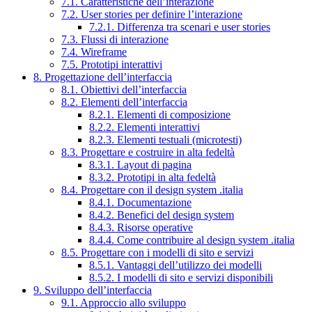
7.1. Caratteristiche dell’interazione
7.2. User stories per definire l’interazione
7.2.1. Differenza tra scenari e user stories
7.3. Flussi di interazione
7.4. Wireframe
7.5. Prototipi interattivi
8. Progettazione dell’interfaccia
8.1. Obiettivi dell’interfaccia
8.2. Elementi dell’interfaccia
8.2.1. Elementi di composizione
8.2.2. Elementi interattivi
8.2.3. Elementi testuali (microtesti)
8.3. Progettare e costruire in alta fedeltà
8.3.1. Layout di pagina
8.3.2. Prototipi in alta fedeltà
8.4. Progettare con il design system .italia
8.4.1. Documentazione
8.4.2. Benefici del design system
8.4.3. Risorse operative
8.4.4. Come contribuire al design system .italia
8.5. Progettare con i modelli di sito e servizi
8.5.1. Vantaggi dell’utilizzo dei modelli
8.5.2. I modelli di sito e servizi disponibili
9. Sviluppo dell’interfaccia
9.1. Approccio allo sviluppo