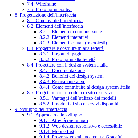
7.4. Wireframe
7.5. Prototipi interattivi
8. Progettazione dell’interfaccia
8.1. Obiettivi dell’interfaccia
8.2. Elementi dell’interfaccia
8.2.1. Elementi di composizione
8.2.2. Elementi interattivi
8.2.3. Elementi testuali (microtesti)
8.3. Progettare e costruire in alta fedeltà
8.3.1. Layout di pagina
8.3.2. Prototipi in alta fedeltà
8.4. Progettare con il design system .italia
8.4.1. Documentazione
8.4.2. Benefici del design system
8.4.3. Risorse operative
8.4.4. Come contribuire al design system .italia
8.5. Progettare con i modelli di sito e servizi
8.5.1. Vantaggi dell’utilizzo dei modelli
8.5.2. I modelli di sito e servizi disponibili
9. Sviluppo dell’interfaccia
9.1. Approccio allo sviluppo
9.1.1. Attività preliminari
9.1.2. Web design responsivo e accessibile
9.1.3. Mobile first
9.1.4. Progressive enhancement e Graceful