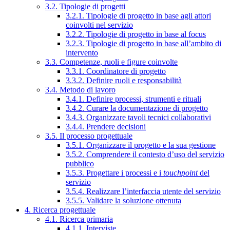
3.2. Tipologie di progetti
3.2.1. Tipologie di progetto in base agli attori
coinvolti nel servizio
3.2.2. Tipologie di progetto in base al focus
3.2.3. Tipologie di progetto in base all’ambito di
intervento
3.3. Competenze, ruoli e figure coinvolte
3.3.1. Coordinatore di progetto
3.3.2. Definire ruoli e responsabilità
3.4. Metodo di lavoro
3.4.1. Definire processi, strumenti e rituali
3.4.2. Curare la documentazione di progetto
3.4.3. Organizzare tavoli tecnici collaborativi
3.4.4. Prendere decisioni
3.5. Il processo progettuale
3.5.1. Organizzare il progetto e la sua gestione
3.5.2. Comprendere il contesto d’uso del servizio
pubblico
3.5.3. Progettare i processi e i
touchpoint
del
servizio
3.5.4. Realizzare l’interfaccia utente del servizio
3.5.5. Validare la soluzione ottenuta
4. Ricerca progettuale
4.1. Ricerca primaria
4.1.1. Interviste