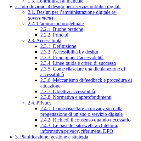
1.3. Contribuisci al manuale
2. Introduzione al design per i servizi pubblici digitali
2.1. Design per l’amministrazione digitale (
e-
government
)
2.2. L’approccio progettuale
2.2.1. Buone pratiche
2.2.2. Principi
2.3. Accessibilità
2.3.1. Definizione
2.3.2. Accessibilità by design
2.3.3. Principi per l’accessibilità
2.3.4. Linee guida e criteri di successo
2.3.5. Come rilasciare una dichiarazione di
accessibilità
2.3.6. Meccanismo di feedback e procedura di
attuazione
2.3.7. Obiettivi accessibilità
2.3.8. Normativa e approfondimenti
2.4. Privacy
2.4.1. Come rispettare la privacy sin dalla
progettazione di un sito o servizio digitale
2.4.2. Richiedi il consenso quando necessario
2.4.3. Le basi del sito web: architettura,
informativa privacy, riferimenti DPO
3. Pianificazione, gestione e strategia