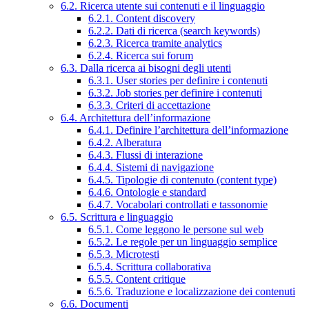
6.2. Ricerca utente sui contenuti e il linguaggio
6.2.1. Content discovery
6.2.2. Dati di ricerca (search keywords)
6.2.3. Ricerca tramite analytics
6.2.4. Ricerca sui forum
6.3. Dalla ricerca ai bisogni degli utenti
6.3.1. User stories per definire i contenuti
6.3.2. Job stories per definire i contenuti
6.3.3. Criteri di accettazione
6.4. Architettura dell’informazione
6.4.1. Definire l’architettura dell’informazione
6.4.2. Alberatura
6.4.3. Flussi di interazione
6.4.4. Sistemi di navigazione
6.4.5. Tipologie di contenuto (content type)
6.4.6. Ontologie e standard
6.4.7. Vocabolari controllati e tassonomie
6.5. Scrittura e linguaggio
6.5.1. Come leggono le persone sul web
6.5.2. Le regole per un linguaggio semplice
6.5.3. Microtesti
6.5.4. Scrittura collaborativa
6.5.5. Content critique
6.5.6. Traduzione e localizzazione dei contenuti
6.6. Documenti