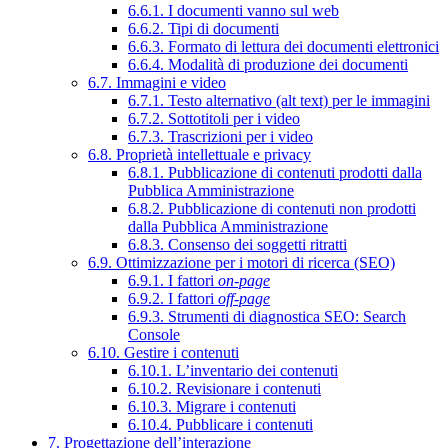
6.6.1. I documenti vanno sul web
6.6.2. Tipi di documenti
6.6.3. Formato di lettura dei documenti elettronici
6.6.4. Modalità di produzione dei documenti
6.7. Immagini e video
6.7.1. Testo alternativo (alt text) per le immagini
6.7.2. Sottotitoli per i video
6.7.3. Trascrizioni per i video
6.8. Proprietà intellettuale e privacy
6.8.1. Pubblicazione di contenuti prodotti dalla
Pubblica Amministrazione
6.8.2. Pubblicazione di contenuti non prodotti
dalla Pubblica Amministrazione
6.8.3. Consenso dei soggetti ritratti
6.9. Ottimizzazione per i motori di ricerca (SEO)
6.9.1. I fattori
on-page
6.9.2. I fattori
off-page
6.9.3. Strumenti di diagnostica SEO: Search
Console
6.10. Gestire i contenuti
6.10.1. L’inventario dei contenuti
6.10.2. Revisionare i contenuti
6.10.3. Migrare i contenuti
6.10.4. Pubblicare i contenuti
7. Progettazione dell’interazione