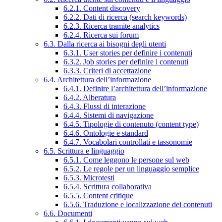
6.2.1. Content discovery
6.2.2. Dati di ricerca (search keywords)
6.2.3. Ricerca tramite analytics
6.2.4. Ricerca sui forum
6.3. Dalla ricerca ai bisogni degli utenti
6.3.1. User stories per definire i contenuti
6.3.2. Job stories per definire i contenuti
6.3.3. Criteri di accettazione
6.4. Architettura dell’informazione
6.4.1. Definire l’architettura dell’informazione
6.4.2. Alberatura
6.4.3. Flussi di interazione
6.4.4. Sistemi di navigazione
6.4.5. Tipologie di contenuto (content type)
6.4.6. Ontologie e standard
6.4.7. Vocabolari controllati e tassonomie
6.5. Scrittura e linguaggio
6.5.1. Come leggono le persone sul web
6.5.2. Le regole per un linguaggio semplice
6.5.3. Microtesti
6.5.4. Scrittura collaborativa
6.5.5. Content critique
6.5.6. Traduzione e localizzazione dei contenuti
6.6. Documenti