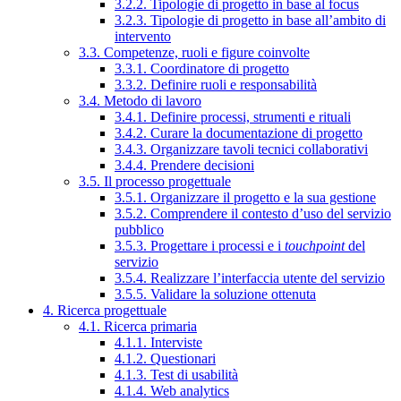
3.2.2. Tipologie di progetto in base al focus
3.2.3. Tipologie di progetto in base all’ambito di
intervento
3.3. Competenze, ruoli e figure coinvolte
3.3.1. Coordinatore di progetto
3.3.2. Definire ruoli e responsabilità
3.4. Metodo di lavoro
3.4.1. Definire processi, strumenti e rituali
3.4.2. Curare la documentazione di progetto
3.4.3. Organizzare tavoli tecnici collaborativi
3.4.4. Prendere decisioni
3.5. Il processo progettuale
3.5.1. Organizzare il progetto e la sua gestione
3.5.2. Comprendere il contesto d’uso del servizio
pubblico
3.5.3. Progettare i processi e i
touchpoint
del
servizio
3.5.4. Realizzare l’interfaccia utente del servizio
3.5.5. Validare la soluzione ottenuta
4. Ricerca progettuale
4.1. Ricerca primaria
4.1.1. Interviste
4.1.2. Questionari
4.1.3. Test di usabilità
4.1.4. Web analytics