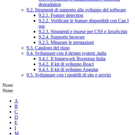
degradation
9.2. Strumenti di supporto allo sviluppo del software
9.2.1. Feature detection
9.2.2. Verificare le feature disponibili con Can I
use
9.2.3. Strumenti e risorse per CSS e JavaScript
9.2.4. Supporto browser
9.2.5. Misurare le prestazioni
9.3. Catalogo del riuso
9.4. Sviluppare con il design system .italia
9.4.1. Il framework Bootstrap Italia
9.4.2. Il kit di sviluppo React
9.4.3. Il kit di sviluppo Angular
9.5. Sviluppare con i modelli di sito e servizi
None
None
A
B
C
D
E
I
M