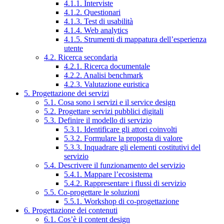
4.1.1. Interviste
4.1.2. Questionari
4.1.3. Test di usabilità
4.1.4. Web analytics
4.1.5. Strumenti di mappatura dell’esperienza
utente
4.2. Ricerca secondaria
4.2.1. Ricerca documentale
4.2.2. Analisi benchmark
4.2.3. Valutazione euristica
5. Progettazione dei servizi
5.1. Cosa sono i servizi e il service design
5.2. Progettare servizi pubblici digitali
5.3. Definire il modello di servizio
5.3.1. Identificare gli attori coinvolti
5.3.2. Formulare la proposta di valore
5.3.3. Inquadrare gli elementi costitutivi del
servizio
5.4. Descrivere il funzionamento del servizio
5.4.1. Mappare l’ecosistema
5.4.2. Rappresentare i flussi di servizio
5.5. Co-progettare le soluzioni
5.5.1. Workshop di co-progettazione
6. Progettazione dei contenuti
6.1. Cos’è il content design