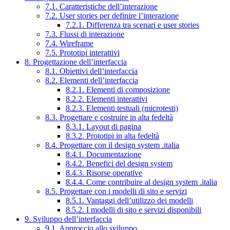
7.1. Caratteristiche dell’interazione
7.2. User stories per definire l’interazione
7.2.1. Differenza tra scenari e user stories
7.3. Flussi di interazione
7.4. Wireframe
7.5. Prototipi interattivi
8. Progettazione dell’interfaccia
8.1. Obiettivi dell’interfaccia
8.2. Elementi dell’interfaccia
8.2.1. Elementi di composizione
8.2.2. Elementi interattivi
8.2.3. Elementi testuali (microtesti)
8.3. Progettare e costruire in alta fedeltà
8.3.1. Layout di pagina
8.3.2. Prototipi in alta fedeltà
8.4. Progettare con il design system .italia
8.4.1. Documentazione
8.4.2. Benefici del design system
8.4.3. Risorse operative
8.4.4. Come contribuire al design system .italia
8.5. Progettare con i modelli di sito e servizi
8.5.1. Vantaggi dell’utilizzo dei modelli
8.5.2. I modelli di sito e servizi disponibili
9. Sviluppo dell’interfaccia
9.1. Approccio allo sviluppo