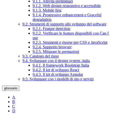
9.1.1. Attività preliminari
9.1.2. Web design responsivo e accessibile
9.1.3. Mobile first
9.1.4. Progressive enhancement e Graceful
degradation
9.2. Strumenti di supporto allo sviluppo del software
9.2.1. Feature detection
9.2.2. Verificare le feature disponibili con Can I
use
9.2.3. Strumenti e risorse per CSS e JavaScript
9.2.4. Supporto browser
9.2.5. Misurare le prestazioni
9.3. Catalogo del riuso
9.4. Sviluppare con il design system .italia
9.4.1. Il framework Bootstrap Italia
9.4.2. Il kit di sviluppo React
9.4.3. Il kit di sviluppo Angular
9.5. Sviluppare con i modelli di sito e servizi
glossario
A
B
C
D