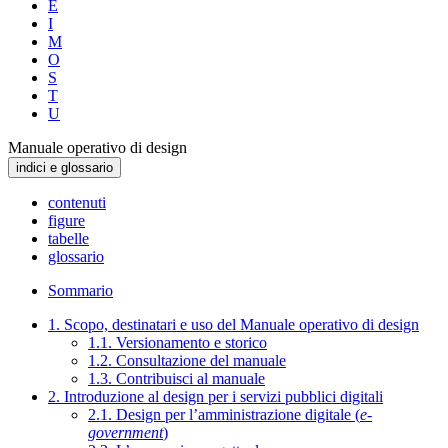
E
I
M
O
S
T
U
Manuale operativo di design
indici e glossario
contenuti
figure
tabelle
glossario
Sommario
1. Scopo, destinatari e uso del Manuale operativo di design
1.1. Versionamento e storico
1.2. Consultazione del manuale
1.3. Contribuisci al manuale
2. Introduzione al design per i servizi pubblici digitali
2.1. Design per l’amministrazione digitale (
e-
government
)