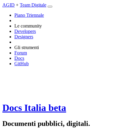
AGID
+
Team Digitale
Piano Triennale
Le community
Developers
Designers
Gli strumenti
Forum
Docs
GitHub
Docs Italia
beta
Documenti pubblici, digitali.