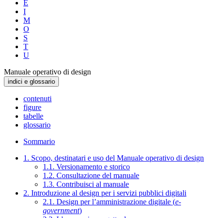
E
I
M
O
S
T
U
Manuale operativo di design
indici e glossario
contenuti
figure
tabelle
glossario
Sommario
1. Scopo, destinatari e uso del Manuale operativo di design
1.1. Versionamento e storico
1.2. Consultazione del manuale
1.3. Contribuisci al manuale
2. Introduzione al design per i servizi pubblici digitali
2.1. Design per l’amministrazione digitale (
e-
government
)