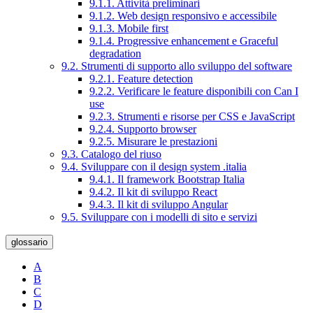
9.1.1. Attività preliminari
9.1.2. Web design responsivo e accessibile
9.1.3. Mobile first
9.1.4. Progressive enhancement e Graceful
degradation
9.2. Strumenti di supporto allo sviluppo del software
9.2.1. Feature detection
9.2.2. Verificare le feature disponibili con Can I
use
9.2.3. Strumenti e risorse per CSS e JavaScript
9.2.4. Supporto browser
9.2.5. Misurare le prestazioni
9.3. Catalogo del riuso
9.4. Sviluppare con il design system .italia
9.4.1. Il framework Bootstrap Italia
9.4.2. Il kit di sviluppo React
9.4.3. Il kit di sviluppo Angular
9.5. Sviluppare con i modelli di sito e servizi
glossario
A
B
C
D