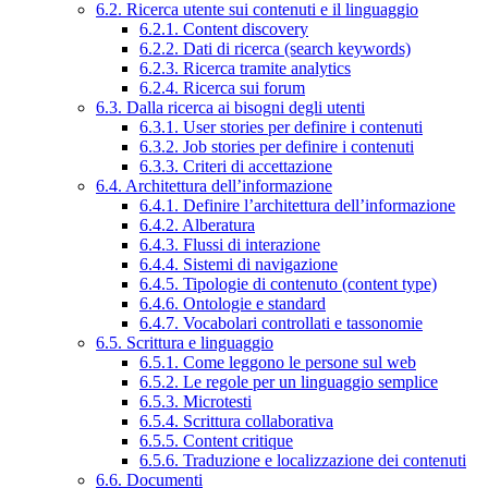
6.2. Ricerca utente sui contenuti e il linguaggio
6.2.1. Content discovery
6.2.2. Dati di ricerca (search keywords)
6.2.3. Ricerca tramite analytics
6.2.4. Ricerca sui forum
6.3. Dalla ricerca ai bisogni degli utenti
6.3.1. User stories per definire i contenuti
6.3.2. Job stories per definire i contenuti
6.3.3. Criteri di accettazione
6.4. Architettura dell’informazione
6.4.1. Definire l’architettura dell’informazione
6.4.2. Alberatura
6.4.3. Flussi di interazione
6.4.4. Sistemi di navigazione
6.4.5. Tipologie di contenuto (content type)
6.4.6. Ontologie e standard
6.4.7. Vocabolari controllati e tassonomie
6.5. Scrittura e linguaggio
6.5.1. Come leggono le persone sul web
6.5.2. Le regole per un linguaggio semplice
6.5.3. Microtesti
6.5.4. Scrittura collaborativa
6.5.5. Content critique
6.5.6. Traduzione e localizzazione dei contenuti
6.6. Documenti