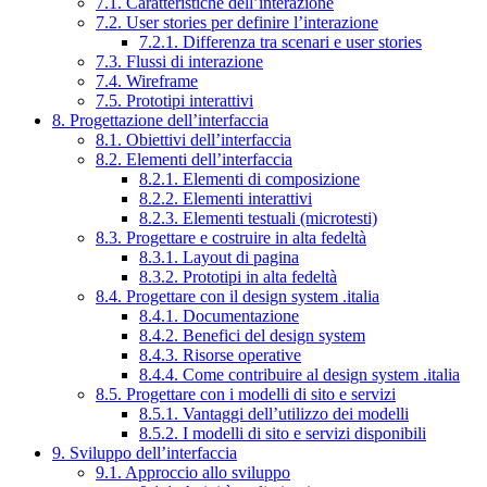
7.1. Caratteristiche dell’interazione
7.2. User stories per definire l’interazione
7.2.1. Differenza tra scenari e user stories
7.3. Flussi di interazione
7.4. Wireframe
7.5. Prototipi interattivi
8. Progettazione dell’interfaccia
8.1. Obiettivi dell’interfaccia
8.2. Elementi dell’interfaccia
8.2.1. Elementi di composizione
8.2.2. Elementi interattivi
8.2.3. Elementi testuali (microtesti)
8.3. Progettare e costruire in alta fedeltà
8.3.1. Layout di pagina
8.3.2. Prototipi in alta fedeltà
8.4. Progettare con il design system .italia
8.4.1. Documentazione
8.4.2. Benefici del design system
8.4.3. Risorse operative
8.4.4. Come contribuire al design system .italia
8.5. Progettare con i modelli di sito e servizi
8.5.1. Vantaggi dell’utilizzo dei modelli
8.5.2. I modelli di sito e servizi disponibili
9. Sviluppo dell’interfaccia
9.1. Approccio allo sviluppo