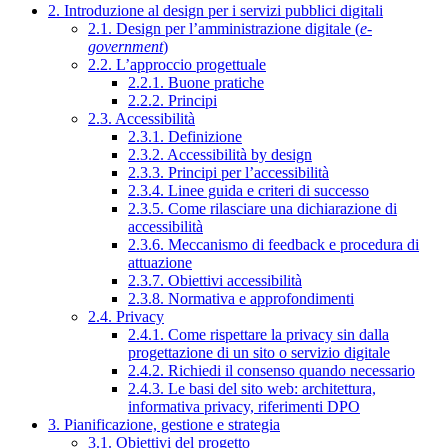
2. Introduzione al design per i servizi pubblici digitali
2.1. Design per l’amministrazione digitale (
e-
government
)
2.2. L’approccio progettuale
2.2.1. Buone pratiche
2.2.2. Principi
2.3. Accessibilità
2.3.1. Definizione
2.3.2. Accessibilità by design
2.3.3. Principi per l’accessibilità
2.3.4. Linee guida e criteri di successo
2.3.5. Come rilasciare una dichiarazione di
accessibilità
2.3.6. Meccanismo di feedback e procedura di
attuazione
2.3.7. Obiettivi accessibilità
2.3.8. Normativa e approfondimenti
2.4. Privacy
2.4.1. Come rispettare la privacy sin dalla
progettazione di un sito o servizio digitale
2.4.2. Richiedi il consenso quando necessario
2.4.3. Le basi del sito web: architettura,
informativa privacy, riferimenti DPO
3. Pianificazione, gestione e strategia
3.1. Obiettivi del progetto