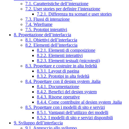
7.1. Caratteristiche dell’interazione
7.2. User stories per definire l’interazione
7.2.1. Differenza tra scenari e user stories
7.3. Flussi di interazione
7.4. Wireframe
7.5. Prototipi interattivi
8. Progettazione dell’interfaccia
8.1. Obiettivi dell’interfaccia
8.2. Elementi dell’interfaccia
8.2.1. Elementi di composizione
8.2.2. Elementi interattivi
8.2.3. Elementi testuali (microtesti)
8.3. Progettare e costruire in alta fedeltà
8.3.1. Layout di pagina
8.3.2. Prototipi in alta fedeltà
8.4. Progettare con il design system .italia
8.4.1. Documentazione
8.4.2. Benefici del design system
8.4.3. Risorse operative
8.4.4. Come contribuire al design system .italia
8.5. Progettare con i modelli di sito e servizi
8.5.1. Vantaggi dell’utilizzo dei modelli
8.5.2. I modelli di sito e servizi disponibili
9. Sviluppo dell’interfaccia
9.1. Approccio allo sviluppo