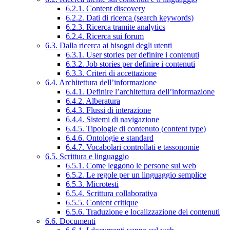
6.2.1. Content discovery
6.2.2. Dati di ricerca (search keywords)
6.2.3. Ricerca tramite analytics
6.2.4. Ricerca sui forum
6.3. Dalla ricerca ai bisogni degli utenti
6.3.1. User stories per definire i contenuti
6.3.2. Job stories per definire i contenuti
6.3.3. Criteri di accettazione
6.4. Architettura dell’informazione
6.4.1. Definire l’architettura dell’informazione
6.4.2. Alberatura
6.4.3. Flussi di interazione
6.4.4. Sistemi di navigazione
6.4.5. Tipologie di contenuto (content type)
6.4.6. Ontologie e standard
6.4.7. Vocabolari controllati e tassonomie
6.5. Scrittura e linguaggio
6.5.1. Come leggono le persone sul web
6.5.2. Le regole per un linguaggio semplice
6.5.3. Microtesti
6.5.4. Scrittura collaborativa
6.5.5. Content critique
6.5.6. Traduzione e localizzazione dei contenuti
6.6. Documenti