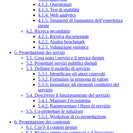
4.1.2. Questionari
4.1.3. Test di usabilità
4.1.4. Web analytics
4.1.5. Strumenti di mappatura dell’esperienza
utente
4.2. Ricerca secondaria
4.2.1. Ricerca documentale
4.2.2. Analisi benchmark
4.2.3. Valutazione euristica
5. Progettazione dei servizi
5.1. Cosa sono i servizi e il service design
5.2. Progettare servizi pubblici digitali
5.3. Definire il modello di servizio
5.3.1. Identificare gli attori coinvolti
5.3.2. Formulare la proposta di valore
5.3.3. Inquadrare gli elementi costitutivi del
servizio
5.4. Descrivere il funzionamento del servizio
5.4.1. Mappare l’ecosistema
5.4.2. Rappresentare i flussi di servizio
5.5. Co-progettare le soluzioni
5.5.1. Workshop di co-progettazione
6. Progettazione dei contenuti
6.1. Cos’è il content design
6.2. Ricerca utente sui contenuti e il linguaggio