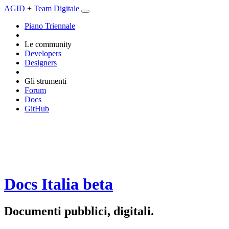
AGID
+
Team Digitale
Piano Triennale
Le community
Developers
Designers
Gli strumenti
Forum
Docs
GitHub
Docs Italia
beta
Documenti pubblici, digitali.