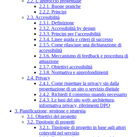
2.2. L’approccio progettuale
2.2.1. Buone pratiche
2.2.2. Principi
2.3. Accessibilità
2.3.1. Definizione
2.3.2. Accessibilità by design
2.3.3. Principi per l’accessibilità
2.3.4. Linee guida e criteri di successo
2.3.5. Come rilasciare una dichiarazione di
accessibilità
2.3.6. Meccanismo di feedback e procedura di
attuazione
2.3.7. Obiettivi accessibilità
2.3.8. Normativa e approfondimenti
2.4. Privacy
2.4.1. Come rispettare la privacy sin dalla
progettazione di un sito o servizio digitale
2.4.2. Richiedi il consenso quando necessario
2.4.3. Le basi del sito web: architettura,
informativa privacy, riferimenti DPO
3. Pianificazione, gestione e strategia
3.1. Obiettivi del progetto
3.2. Tipologie di progetti
3.2.1. Tipologie di progetto in base agli attori
coinvolti nel servizio