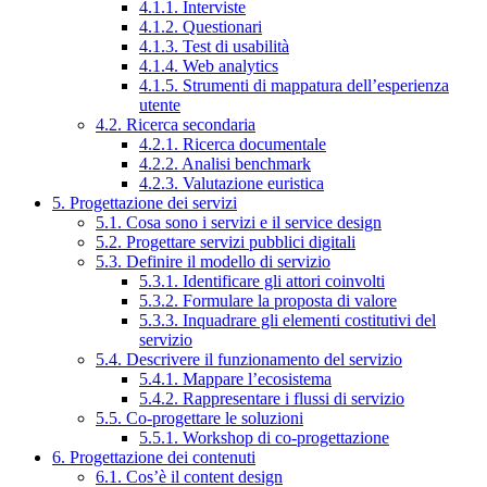
4.1.1. Interviste
4.1.2. Questionari
4.1.3. Test di usabilità
4.1.4. Web analytics
4.1.5. Strumenti di mappatura dell’esperienza
utente
4.2. Ricerca secondaria
4.2.1. Ricerca documentale
4.2.2. Analisi benchmark
4.2.3. Valutazione euristica
5. Progettazione dei servizi
5.1. Cosa sono i servizi e il service design
5.2. Progettare servizi pubblici digitali
5.3. Definire il modello di servizio
5.3.1. Identificare gli attori coinvolti
5.3.2. Formulare la proposta di valore
5.3.3. Inquadrare gli elementi costitutivi del
servizio
5.4. Descrivere il funzionamento del servizio
5.4.1. Mappare l’ecosistema
5.4.2. Rappresentare i flussi di servizio
5.5. Co-progettare le soluzioni
5.5.1. Workshop di co-progettazione
6. Progettazione dei contenuti
6.1. Cos’è il content design