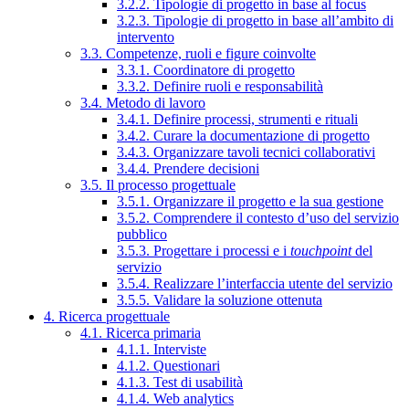
3.2.2. Tipologie di progetto in base al focus
3.2.3. Tipologie di progetto in base all’ambito di
intervento
3.3. Competenze, ruoli e figure coinvolte
3.3.1. Coordinatore di progetto
3.3.2. Definire ruoli e responsabilità
3.4. Metodo di lavoro
3.4.1. Definire processi, strumenti e rituali
3.4.2. Curare la documentazione di progetto
3.4.3. Organizzare tavoli tecnici collaborativi
3.4.4. Prendere decisioni
3.5. Il processo progettuale
3.5.1. Organizzare il progetto e la sua gestione
3.5.2. Comprendere il contesto d’uso del servizio
pubblico
3.5.3. Progettare i processi e i
touchpoint
del
servizio
3.5.4. Realizzare l’interfaccia utente del servizio
3.5.5. Validare la soluzione ottenuta
4. Ricerca progettuale
4.1. Ricerca primaria
4.1.1. Interviste
4.1.2. Questionari
4.1.3. Test di usabilità
4.1.4. Web analytics