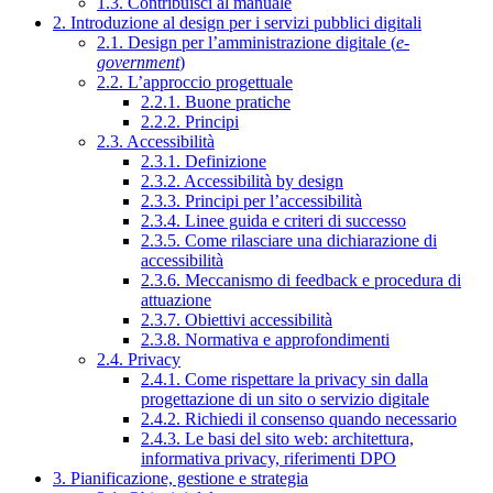
1.3. Contribuisci al manuale
2. Introduzione al design per i servizi pubblici digitali
2.1. Design per l’amministrazione digitale (
e-
government
)
2.2. L’approccio progettuale
2.2.1. Buone pratiche
2.2.2. Principi
2.3. Accessibilità
2.3.1. Definizione
2.3.2. Accessibilità by design
2.3.3. Principi per l’accessibilità
2.3.4. Linee guida e criteri di successo
2.3.5. Come rilasciare una dichiarazione di
accessibilità
2.3.6. Meccanismo di feedback e procedura di
attuazione
2.3.7. Obiettivi accessibilità
2.3.8. Normativa e approfondimenti
2.4. Privacy
2.4.1. Come rispettare la privacy sin dalla
progettazione di un sito o servizio digitale
2.4.2. Richiedi il consenso quando necessario
2.4.3. Le basi del sito web: architettura,
informativa privacy, riferimenti DPO
3. Pianificazione, gestione e strategia