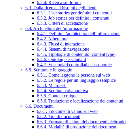
6.2.4. Ricerca sui forum
6.3. Dalla ricerca ai bisogni degli utenti
6.3.1. User stories per definire i contenuti
6.3.2. Job stories per definire i contenuti
6.3.3. Criteri di accettazione
6.4. Architettura dell’informazione
6.4.1. Definire l’architettura dell’informazione
6.4.2. Alberatura
6.4.3. Flussi di interazione
6.4.4. Sistemi di navigazione
6.4.5. Tipologie di contenuto (content type)
6.4.6. Ontologie e standard
6.4.7. Vocabolari controllati e tassonomie
6.5. Scrittura e linguaggio
6.5.1. Come leggono le persone sul web
6.5.2. Le regole per un linguaggio semplice
6.5.3. Microtesti
6.5.4. Scrittura collaborativa
6.5.5. Content critique
6.5.6. Traduzione e localizzazione dei contenuti
6.6. Documenti
6.6.1. I documenti vanno sul web
6.6.2. Tipi di documenti
6.6.3. Formato di lettura dei documenti elettronici
6.6.4. Modalità di produzione dei documenti