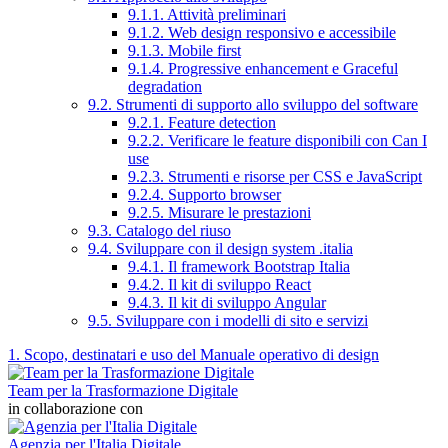
9.1.1. Attività preliminari
9.1.2. Web design responsivo e accessibile
9.1.3. Mobile first
9.1.4. Progressive enhancement e Graceful
degradation
9.2. Strumenti di supporto allo sviluppo del software
9.2.1. Feature detection
9.2.2. Verificare le feature disponibili con Can I
use
9.2.3. Strumenti e risorse per CSS e JavaScript
9.2.4. Supporto browser
9.2.5. Misurare le prestazioni
9.3. Catalogo del riuso
9.4. Sviluppare con il design system .italia
9.4.1. Il framework Bootstrap Italia
9.4.2. Il kit di sviluppo React
9.4.3. Il kit di sviluppo Angular
9.5. Sviluppare con i modelli di sito e servizi
1. Scopo, destinatari e uso del Manuale operativo di design
Team per la Trasformazione Digitale
in collaborazione con
Agenzia per l'Italia Digitale