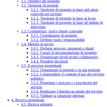
3.1. Obiettivi del progetto
3.2. Tipologie di progetti
3.2.1. Tipologie di progetto in base agli attori
coinvolti nel servizio
3.2.2. Tipologie di progetto in base al focus
3.2.3. Tipologie di progetto in base all’ambito di
intervento
3.3. Competenze, ruoli e figure coinvolte
3.3.1. Coordinatore di progetto
3.3.2. Definire ruoli e responsabilità
3.4. Metodo di lavoro
3.4.1. Definire processi, strumenti e rituali
3.4.2. Curare la documentazione di progetto
3.4.3. Organizzare tavoli tecnici collaborativi
3.4.4. Prendere decisioni
3.5. Il processo progettuale
3.5.1. Organizzare il progetto e la sua gestione
3.5.2. Comprendere il contesto d’uso del servizio
pubblico
3.5.3. Progettare i processi e i
touchpoint
del
servizio
3.5.4. Realizzare l’interfaccia utente del servizio
3.5.5. Validare la soluzione ottenuta
4. Ricerca progettuale
4.1. Ricerca primaria