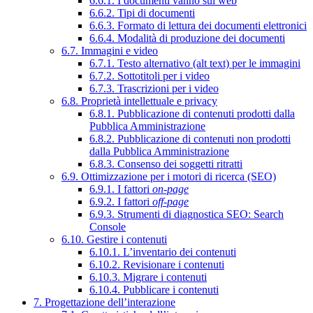
6.6.1. I documenti vanno sul web
6.6.2. Tipi di documenti
6.6.3. Formato di lettura dei documenti elettronici
6.6.4. Modalità di produzione dei documenti
6.7. Immagini e video
6.7.1. Testo alternativo (alt text) per le immagini
6.7.2. Sottotitoli per i video
6.7.3. Trascrizioni per i video
6.8. Proprietà intellettuale e privacy
6.8.1. Pubblicazione di contenuti prodotti dalla
Pubblica Amministrazione
6.8.2. Pubblicazione di contenuti non prodotti
dalla Pubblica Amministrazione
6.8.3. Consenso dei soggetti ritratti
6.9. Ottimizzazione per i motori di ricerca (SEO)
6.9.1. I fattori
on-page
6.9.2. I fattori
off-page
6.9.3. Strumenti di diagnostica SEO: Search
Console
6.10. Gestire i contenuti
6.10.1. L’inventario dei contenuti
6.10.2. Revisionare i contenuti
6.10.3. Migrare i contenuti
6.10.4. Pubblicare i contenuti
7. Progettazione dell’interazione