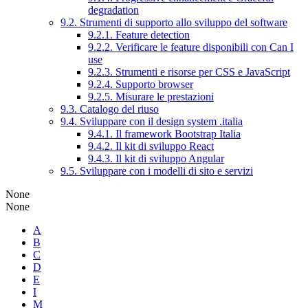
degradation
9.2. Strumenti di supporto allo sviluppo del software
9.2.1. Feature detection
9.2.2. Verificare le feature disponibili con Can I
use
9.2.3. Strumenti e risorse per CSS e JavaScript
9.2.4. Supporto browser
9.2.5. Misurare le prestazioni
9.3. Catalogo del riuso
9.4. Sviluppare con il design system .italia
9.4.1. Il framework Bootstrap Italia
9.4.2. Il kit di sviluppo React
9.4.3. Il kit di sviluppo Angular
9.5. Sviluppare con i modelli di sito e servizi
None
None
A
B
C
D
E
I
M