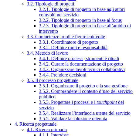
3.2. Tipologie di progetti
3.2.1. Tipologie di progetto in base agli attori
coinvolti nel servizio
3.2.2. Tipologie di progetto in base al focus
3.2.3. Tipologie di progetto in base all’ambito di
intervento
3.3. Competenze, ruoli e figure coinvolte
3.3.1. Coordinatore di progetto
3.3.2. Definire ruoli e responsabilità
3.4. Metodo di lavoro
3.4.1. Definire processi, strumenti e rituali
3.4.2. Curare la documentazione di progetto
3.4.3. Organizzare tavoli tecnici collaborativi
3.4.4. Prendere decisioni
3.5. Il processo progettuale
3.5.1. Organizzare il progetto e la sua gestione
3.5.2. Comprendere il contesto d’uso del servizio
pubblico
3.5.3. Progettare i processi e i
touchpoint
del
servizio
3.5.4. Realizzare l’interfaccia utente del servizio
3.5.5. Validare la soluzione ottenuta
4. Ricerca progettuale
4.1. Ricerca primaria
4.1.1. Interviste