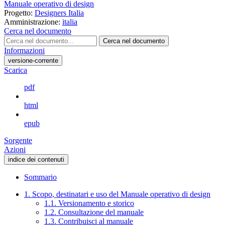
Manuale operativo di design
Progetto:
Designers Italia
Amministrazione:
italia
Cerca nel documento
Cerca nel documento
Informazioni
versione-corrente
Scarica
pdf
html
epub
Sorgente
Azioni
indice dei contenuti
Sommario
1. Scopo, destinatari e uso del Manuale operativo di design
1.1. Versionamento e storico
1.2. Consultazione del manuale
1.3. Contribuisci al manuale