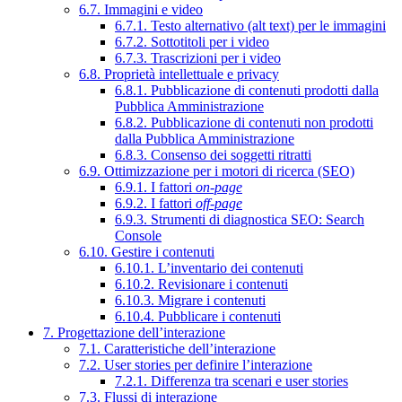
6.7. Immagini e video
6.7.1. Testo alternativo (alt text) per le immagini
6.7.2. Sottotitoli per i video
6.7.3. Trascrizioni per i video
6.8. Proprietà intellettuale e privacy
6.8.1. Pubblicazione di contenuti prodotti dalla
Pubblica Amministrazione
6.8.2. Pubblicazione di contenuti non prodotti
dalla Pubblica Amministrazione
6.8.3. Consenso dei soggetti ritratti
6.9. Ottimizzazione per i motori di ricerca (SEO)
6.9.1. I fattori
on-page
6.9.2. I fattori
off-page
6.9.3. Strumenti di diagnostica SEO: Search
Console
6.10. Gestire i contenuti
6.10.1. L’inventario dei contenuti
6.10.2. Revisionare i contenuti
6.10.3. Migrare i contenuti
6.10.4. Pubblicare i contenuti
7. Progettazione dell’interazione
7.1. Caratteristiche dell’interazione
7.2. User stories per definire l’interazione
7.2.1. Differenza tra scenari e user stories
7.3. Flussi di interazione