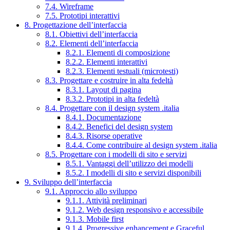
7.4. Wireframe
7.5. Prototipi interattivi
8. Progettazione dell’interfaccia
8.1. Obiettivi dell’interfaccia
8.2. Elementi dell’interfaccia
8.2.1. Elementi di composizione
8.2.2. Elementi interattivi
8.2.3. Elementi testuali (microtesti)
8.3. Progettare e costruire in alta fedeltà
8.3.1. Layout di pagina
8.3.2. Prototipi in alta fedeltà
8.4. Progettare con il design system .italia
8.4.1. Documentazione
8.4.2. Benefici del design system
8.4.3. Risorse operative
8.4.4. Come contribuire al design system .italia
8.5. Progettare con i modelli di sito e servizi
8.5.1. Vantaggi dell’utilizzo dei modelli
8.5.2. I modelli di sito e servizi disponibili
9. Sviluppo dell’interfaccia
9.1. Approccio allo sviluppo
9.1.1. Attività preliminari
9.1.2. Web design responsivo e accessibile
9.1.3. Mobile first
9.1.4. Progressive enhancement e Graceful