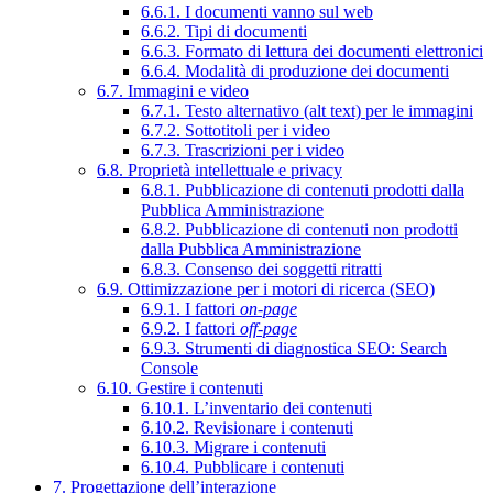
6.6.1. I documenti vanno sul web
6.6.2. Tipi di documenti
6.6.3. Formato di lettura dei documenti elettronici
6.6.4. Modalità di produzione dei documenti
6.7. Immagini e video
6.7.1. Testo alternativo (alt text) per le immagini
6.7.2. Sottotitoli per i video
6.7.3. Trascrizioni per i video
6.8. Proprietà intellettuale e privacy
6.8.1. Pubblicazione di contenuti prodotti dalla
Pubblica Amministrazione
6.8.2. Pubblicazione di contenuti non prodotti
dalla Pubblica Amministrazione
6.8.3. Consenso dei soggetti ritratti
6.9. Ottimizzazione per i motori di ricerca (SEO)
6.9.1. I fattori
on-page
6.9.2. I fattori
off-page
6.9.3. Strumenti di diagnostica SEO: Search
Console
6.10. Gestire i contenuti
6.10.1. L’inventario dei contenuti
6.10.2. Revisionare i contenuti
6.10.3. Migrare i contenuti
6.10.4. Pubblicare i contenuti
7. Progettazione dell’interazione