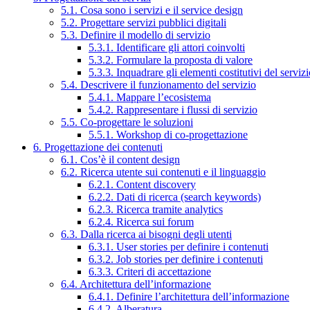
5.1. Cosa sono i servizi e il service design
5.2. Progettare servizi pubblici digitali
5.3. Definire il modello di servizio
5.3.1. Identificare gli attori coinvolti
5.3.2. Formulare la proposta di valore
5.3.3. Inquadrare gli elementi costitutivi del serviz
5.4. Descrivere il funzionamento del servizio
5.4.1. Mappare l’ecosistema
5.4.2. Rappresentare i flussi di servizio
5.5. Co-progettare le soluzioni
5.5.1. Workshop di co-progettazione
6. Progettazione dei contenuti
6.1. Cos’è il content design
6.2. Ricerca utente sui contenuti e il linguaggio
6.2.1. Content discovery
6.2.2. Dati di ricerca (search keywords)
6.2.3. Ricerca tramite analytics
6.2.4. Ricerca sui forum
6.3. Dalla ricerca ai bisogni degli utenti
6.3.1. User stories per definire i contenuti
6.3.2. Job stories per definire i contenuti
6.3.3. Criteri di accettazione
6.4. Architettura dell’informazione
6.4.1. Definire l’architettura dell’informazione
6.4.2. Alberatura