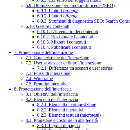
6.8.3. Consenso dei soggetti ritratti
6.9. Ottimizzazione per i motori di ricerca (SEO)
6.9.1. I fattori
on-page
6.9.2. I fattori
off-page
6.9.3. Strumenti di diagnostica SEO: Search Cons
6.10. Gestire i contenuti
6.10.1. L’inventario dei contenuti
6.10.2. Revisionare i contenuti
6.10.3. Migrare i contenuti
6.10.4. Pubblicare i contenuti
7. Progettazione dell’interazione
7.1. Caratteristiche dell’interazione
7.2. User stories per definire l’interazione
7.2.1. Differenza tra scenari e user stories
7.3. Flussi di interazione
7.4. Wireframe
7.5. Prototipi interattivi
8. Progettazione dell’interfaccia
8.1. Obiettivi dell’interfaccia
8.2. Elementi dell’interfaccia
8.2.1. Elementi di composizione
8.2.2. Elementi interattivi
8.2.3. Elementi testuali (microtesti)
8.3. Progettare e costruire in alta fedeltà
8.3.1. Layout di pagina