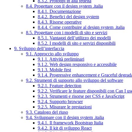
8.3.2. Prototipi in alta fedeltà
8.4. Progettare con il design system .italia
8.4.1. Documentazione
8.4.2. Benefici del design system
8.4.3. Risorse operative
8.4.4. Come contribuire al design system .italia
8.5. Progettare con i modelli di sito e servizi
8.5.1. Vantaggi dell’utilizzo dei modelli
8.5.2. I modelli di sito e servizi disponibili
9. Sviluppo dell’interfaccia
9.1. Approccio allo sviluppo
9.1.1. Attività preliminari
9.1.2. Web design responsivo e accessibile
9.1.3. Mobile first
9.1.4. Progressive enhancement e Graceful degrad
9.2. Strumenti di supporto allo sviluppo del software
9.2.1. Feature detection
9.2.2. Verificare le feature disponibili con Can I us
9.2.3. Strumenti e risorse per CSS e JavaScript
9.2.4. Supporto browser
9.2.5. Misurare le prestazioni
9.3. Catalogo del riuso
9.4. Sviluppare con il design system .italia
9.4.1. Il framework Bootstrap Italia
9.4.2. Il kit di sviluppo React