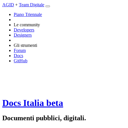
AGID
+
Team Digitale
Piano Triennale
Le community
Developers
Designers
Gli strumenti
Forum
Docs
GitHub
Docs Italia
beta
Documenti pubblici, digitali.