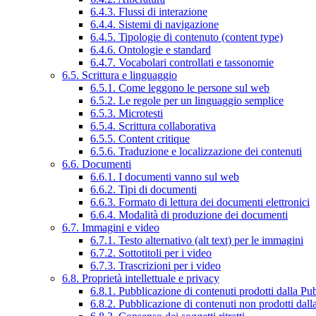
6.4.3. Flussi di interazione
6.4.4. Sistemi di navigazione
6.4.5. Tipologie di contenuto (content type)
6.4.6. Ontologie e standard
6.4.7. Vocabolari controllati e tassonomie
6.5. Scrittura e linguaggio
6.5.1. Come leggono le persone sul web
6.5.2. Le regole per un linguaggio semplice
6.5.3. Microtesti
6.5.4. Scrittura collaborativa
6.5.5. Content critique
6.5.6. Traduzione e localizzazione dei contenuti
6.6. Documenti
6.6.1. I documenti vanno sul web
6.6.2. Tipi di documenti
6.6.3. Formato di lettura dei documenti elettronici
6.6.4. Modalità di produzione dei documenti
6.7. Immagini e video
6.7.1. Testo alternativo (alt text) per le immagini
6.7.2. Sottotitoli per i video
6.7.3. Trascrizioni per i video
6.8. Proprietà intellettuale e privacy
6.8.1. Pubblicazione di contenuti prodotti dalla P
6.8.2. Pubblicazione di contenuti non prodotti dal