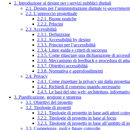
2. Introduzione al design per i servizi pubblici digitali
2.1. Design per l’amministrazione digitale (
e-government
2.2. L’approccio progettuale
2.2.1. Buone pratiche
2.2.2. Principi
2.3. Accessibilità
2.3.1. Definizione
2.3.2. Accessibilità by design
2.3.3. Principi per l’accessibilità
2.3.4. Linee guida e criteri di successo
2.3.5. Come rilasciare una dichiarazione di accessib
2.3.6. Meccanismo di feedback e procedura di attu
2.3.7. Obiettivi accessibilità
2.3.8. Normativa e approfondimenti
2.4. Privacy
2.4.1. Come rispettare la privacy sin dalla progettaz
2.4.2. Richiedi il consenso quando necessario
2.4.3. Le basi del sito web: architettura, informati
3. Pianificazione, gestione e strategia
3.1. Obiettivi del progetto
3.2. Tipologie di progetti
3.2.1. Tipologie di progetto in base agli attori coinv
3.2.2. Tipologie di progetto in base al focus
3.2.3. Tipologie di progetto in base all’ambito di i
3.3. Competenze, ruoli e figure coinvolte