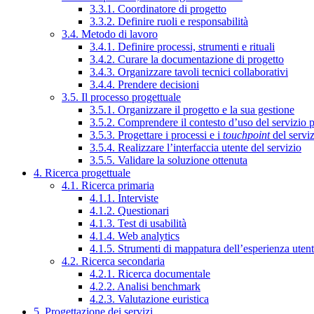
3.3.1. Coordinatore di progetto
3.3.2. Definire ruoli e responsabilità
3.4. Metodo di lavoro
3.4.1. Definire processi, strumenti e rituali
3.4.2. Curare la documentazione di progetto
3.4.3. Organizzare tavoli tecnici collaborativi
3.4.4. Prendere decisioni
3.5. Il processo progettuale
3.5.1. Organizzare il progetto e la sua gestione
3.5.2. Comprendere il contesto d’uso del servizio 
3.5.3. Progettare i processi e i
touchpoint
del servi
3.5.4. Realizzare l’interfaccia utente del servizio
3.5.5. Validare la soluzione ottenuta
4. Ricerca progettuale
4.1. Ricerca primaria
4.1.1. Interviste
4.1.2. Questionari
4.1.3. Test di usabilità
4.1.4. Web analytics
4.1.5. Strumenti di mappatura dell’esperienza uten
4.2. Ricerca secondaria
4.2.1. Ricerca documentale
4.2.2. Analisi benchmark
4.2.3. Valutazione euristica
5. Progettazione dei servizi