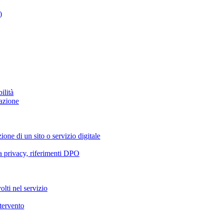
)
ilità
azione
ione di un sito o servizio digitale
va privacy, riferimenti DPO
olti nel servizio
ntervento