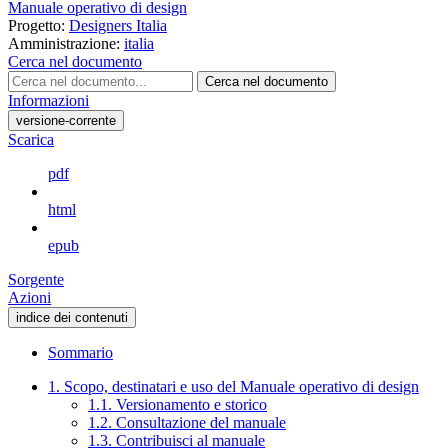
Manuale operativo di design
Progetto:
Designers Italia
Amministrazione:
italia
Cerca nel documento
Cerca nel documento
Informazioni
versione-corrente
Scarica
pdf
html
epub
Sorgente
Azioni
indice dei contenuti
Sommario
1. Scopo, destinatari e uso del Manuale operativo di design
1.1. Versionamento e storico
1.2. Consultazione del manuale
1.3. Contribuisci al manuale