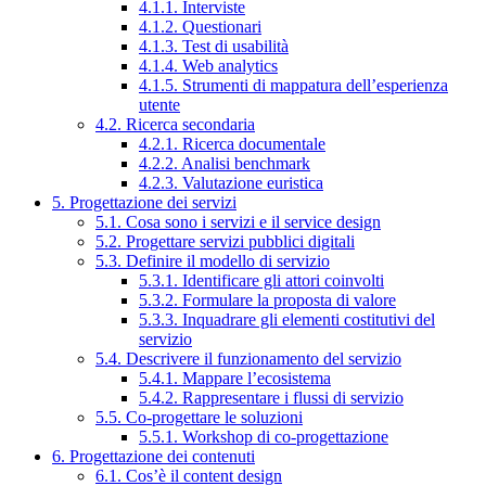
4.1.1. Interviste
4.1.2. Questionari
4.1.3. Test di usabilità
4.1.4. Web analytics
4.1.5. Strumenti di mappatura dell’esperienza
utente
4.2. Ricerca secondaria
4.2.1. Ricerca documentale
4.2.2. Analisi benchmark
4.2.3. Valutazione euristica
5. Progettazione dei servizi
5.1. Cosa sono i servizi e il service design
5.2. Progettare servizi pubblici digitali
5.3. Definire il modello di servizio
5.3.1. Identificare gli attori coinvolti
5.3.2. Formulare la proposta di valore
5.3.3. Inquadrare gli elementi costitutivi del
servizio
5.4. Descrivere il funzionamento del servizio
5.4.1. Mappare l’ecosistema
5.4.2. Rappresentare i flussi di servizio
5.5. Co-progettare le soluzioni
5.5.1. Workshop di co-progettazione
6. Progettazione dei contenuti
6.1. Cos’è il content design