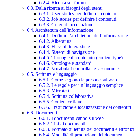
6.2.4. Ricerca sui forum
6.3. Dalla ricerca ai bisogni degli utenti
6.3.1. User stories per definire i contenuti
6.3.2. Job stories per definire i contenuti
6.3.3. Criteri di accettazione
6.4. Architettura dell’informazione
6.4.1. Definire l’architettura dell’informazione
6.4.2. Alberatura
6.4.3. Flussi di interazione
6.4.4. Sistemi di navigazione
6.4.5. Tipologie di contenuto (content type)
6.4.6. Ontologie e standard
6.4.7. Vocabolari controllati e tassonomie
6.5. Scrittura e linguaggio
6.5.1. Come leggono le persone sul web
6.5.2. Le regole per un linguaggio semplice
6.5.3. Microtesti
6.5.4. Scrittura collaborativa
6.5.5. Content critique
6.5.6. Traduzione e localizzazione dei contenuti
6.6. Documenti
6.6.1. I documenti vanno sul web
6.6.2. Tipi di documenti
6.6.3. Formato di lettura dei documenti elettronici
6.6.4. Modalità di produzione dei documenti