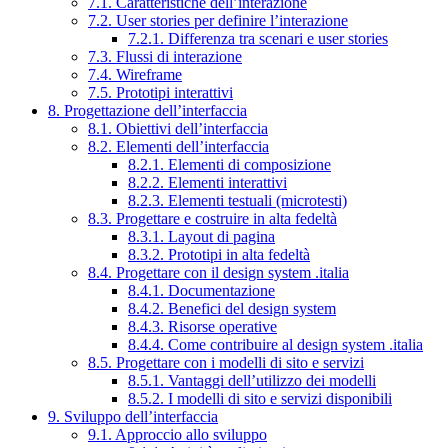
7.1. Caratteristiche dell’interazione
7.2. User stories per definire l’interazione
7.2.1. Differenza tra scenari e user stories
7.3. Flussi di interazione
7.4. Wireframe
7.5. Prototipi interattivi
8. Progettazione dell’interfaccia
8.1. Obiettivi dell’interfaccia
8.2. Elementi dell’interfaccia
8.2.1. Elementi di composizione
8.2.2. Elementi interattivi
8.2.3. Elementi testuali (microtesti)
8.3. Progettare e costruire in alta fedeltà
8.3.1. Layout di pagina
8.3.2. Prototipi in alta fedeltà
8.4. Progettare con il design system .italia
8.4.1. Documentazione
8.4.2. Benefici del design system
8.4.3. Risorse operative
8.4.4. Come contribuire al design system .italia
8.5. Progettare con i modelli di sito e servizi
8.5.1. Vantaggi dell’utilizzo dei modelli
8.5.2. I modelli di sito e servizi disponibili
9. Sviluppo dell’interfaccia
9.1. Approccio allo sviluppo