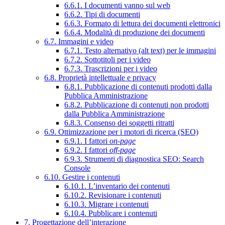
6.6.1. I documenti vanno sul web
6.6.2. Tipi di documenti
6.6.3. Formato di lettura dei documenti elettronici
6.6.4. Modalità di produzione dei documenti
6.7. Immagini e video
6.7.1. Testo alternativo (alt text) per le immagini
6.7.2. Sottotitoli per i video
6.7.3. Trascrizioni per i video
6.8. Proprietà intellettuale e privacy
6.8.1. Pubblicazione di contenuti prodotti dalla
Pubblica Amministrazione
6.8.2. Pubblicazione di contenuti non prodotti
dalla Pubblica Amministrazione
6.8.3. Consenso dei soggetti ritratti
6.9. Ottimizzazione per i motori di ricerca (SEO)
6.9.1. I fattori
on-page
6.9.2. I fattori
off-page
6.9.3. Strumenti di diagnostica SEO: Search
Console
6.10. Gestire i contenuti
6.10.1. L’inventario dei contenuti
6.10.2. Revisionare i contenuti
6.10.3. Migrare i contenuti
6.10.4. Pubblicare i contenuti
7. Progettazione dell’interazione