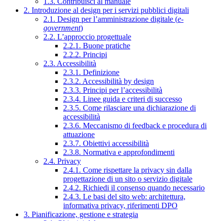
1.3. Contribuisci al manuale
2. Introduzione al design per i servizi pubblici digitali
2.1. Design per l’amministrazione digitale (
e-
government
)
2.2. L’approccio progettuale
2.2.1. Buone pratiche
2.2.2. Principi
2.3. Accessibilità
2.3.1. Definizione
2.3.2. Accessibilità by design
2.3.3. Principi per l’accessibilità
2.3.4. Linee guida e criteri di successo
2.3.5. Come rilasciare una dichiarazione di
accessibilità
2.3.6. Meccanismo di feedback e procedura di
attuazione
2.3.7. Obiettivi accessibilità
2.3.8. Normativa e approfondimenti
2.4. Privacy
2.4.1. Come rispettare la privacy sin dalla
progettazione di un sito o servizio digitale
2.4.2. Richiedi il consenso quando necessario
2.4.3. Le basi del sito web: architettura,
informativa privacy, riferimenti DPO
3. Pianificazione, gestione e strategia