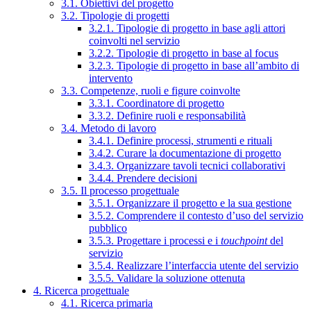
3.1. Obiettivi del progetto
3.2. Tipologie di progetti
3.2.1. Tipologie di progetto in base agli attori
coinvolti nel servizio
3.2.2. Tipologie di progetto in base al focus
3.2.3. Tipologie di progetto in base all’ambito di
intervento
3.3. Competenze, ruoli e figure coinvolte
3.3.1. Coordinatore di progetto
3.3.2. Definire ruoli e responsabilità
3.4. Metodo di lavoro
3.4.1. Definire processi, strumenti e rituali
3.4.2. Curare la documentazione di progetto
3.4.3. Organizzare tavoli tecnici collaborativi
3.4.4. Prendere decisioni
3.5. Il processo progettuale
3.5.1. Organizzare il progetto e la sua gestione
3.5.2. Comprendere il contesto d’uso del servizio
pubblico
3.5.3. Progettare i processi e i
touchpoint
del
servizio
3.5.4. Realizzare l’interfaccia utente del servizio
3.5.5. Validare la soluzione ottenuta
4. Ricerca progettuale
4.1. Ricerca primaria