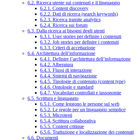
6.2. Ricerca utente sui contenuti e il linguaggio
6.2.1. Content discovery
6.2.2. Dati di ricerca (search keywords)
6.2.3. Ricerca tramite analytics
6.2.4. Ricerca sui forum
6.3. Dalla ricerca ai bisogni degli utenti
6.3.1. User stories per definire i contenuti
6.3.2. Job stories per definire i contenuti
6.3.3. Criteri di accettazione
6.4. Architettura dell’informazione
6.4.1. Definire l’architettura dell’informazione
6.4.2. Alberatura
6.4.3. Flussi di interazione
6.4.4. Sistemi di navigazione
6.4.5. Tipologie di contenuto (content type)
6.4.6. Ontologie e standard
6.4.7. Vocabolari controllati e tassonomie
6.5. Scrittura e linguaggio
6.5.1. Come leggono le persone sul web
6.5.2. Le regole per un linguaggio semplice
6.5.3. Microtesti
6.5.4. Scrittura collaborativa
6.5.5. Content critique
6.5.6. Traduzione e localizzazione dei contenuti
6.6. Documenti