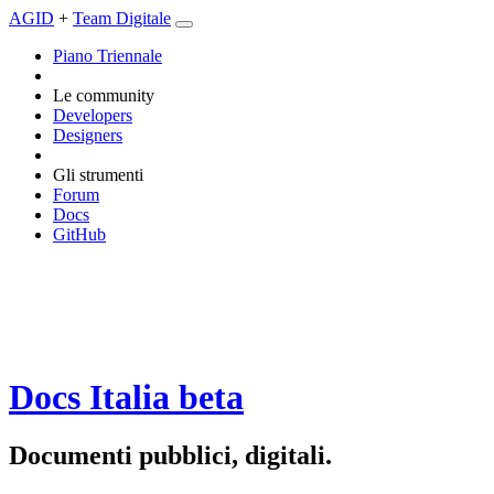
AGID
+
Team Digitale
Piano Triennale
Le community
Developers
Designers
Gli strumenti
Forum
Docs
GitHub
Docs Italia
beta
Documenti pubblici, digitali.