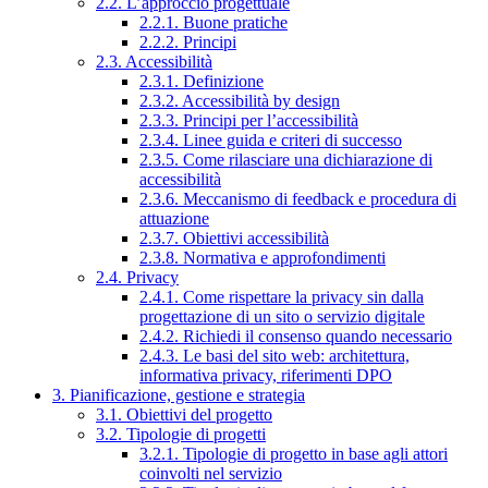
2.2. L’approccio progettuale
2.2.1. Buone pratiche
2.2.2. Principi
2.3. Accessibilità
2.3.1. Definizione
2.3.2. Accessibilità by design
2.3.3. Principi per l’accessibilità
2.3.4. Linee guida e criteri di successo
2.3.5. Come rilasciare una dichiarazione di
accessibilità
2.3.6. Meccanismo di feedback e procedura di
attuazione
2.3.7. Obiettivi accessibilità
2.3.8. Normativa e approfondimenti
2.4. Privacy
2.4.1. Come rispettare la privacy sin dalla
progettazione di un sito o servizio digitale
2.4.2. Richiedi il consenso quando necessario
2.4.3. Le basi del sito web: architettura,
informativa privacy, riferimenti DPO
3. Pianificazione, gestione e strategia
3.1. Obiettivi del progetto
3.2. Tipologie di progetti
3.2.1. Tipologie di progetto in base agli attori
coinvolti nel servizio