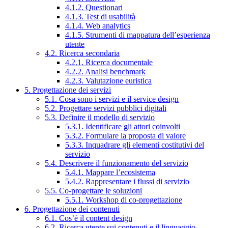
4.1.2. Questionari
4.1.3. Test di usabilità
4.1.4. Web analytics
4.1.5. Strumenti di mappatura dell’esperienza
utente
4.2. Ricerca secondaria
4.2.1. Ricerca documentale
4.2.2. Analisi benchmark
4.2.3. Valutazione euristica
5. Progettazione dei servizi
5.1. Cosa sono i servizi e il service design
5.2. Progettare servizi pubblici digitali
5.3. Definire il modello di servizio
5.3.1. Identificare gli attori coinvolti
5.3.2. Formulare la proposta di valore
5.3.3. Inquadrare gli elementi costitutivi del
servizio
5.4. Descrivere il funzionamento del servizio
5.4.1. Mappare l’ecosistema
5.4.2. Rappresentare i flussi di servizio
5.5. Co-progettare le soluzioni
5.5.1. Workshop di co-progettazione
6. Progettazione dei contenuti
6.1. Cos’è il content design
6.2. Ricerca utente sui contenuti e il linguaggio