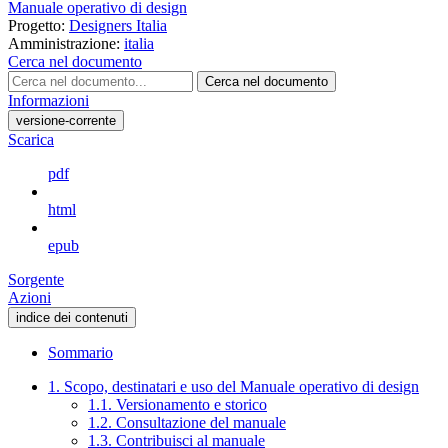
Manuale operativo di design
Progetto:
Designers Italia
Amministrazione:
italia
Cerca nel documento
Cerca nel documento
Informazioni
versione-corrente
Scarica
pdf
html
epub
Sorgente
Azioni
indice dei contenuti
Sommario
1. Scopo, destinatari e uso del Manuale operativo di design
1.1. Versionamento e storico
1.2. Consultazione del manuale
1.3. Contribuisci al manuale