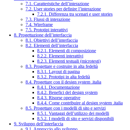
7.1. Caratteristiche dell’interazione
7.2. User stories per definire l’interazione
7.2.1. Differenza tra scenari e user stories
7.3. Flussi di interazione
7.4. Wireframe
7.5. Prototipi interattivi
8. Progettazione dell’interfaccia
8.1. Obiettivi dell’interfaccia
8.2. Elementi dell’interfaccia
8.2.1. Elementi di composizione
8.2.2. Elementi interattivi
8.2.3. Elementi testuali (microtesti)
8.3. Progettare e costruire in alta fedeltà
8.3.1. Layout di pagina
8.3.2. Prototipi in alta fedeltà
8.4. Progettare con il design system .italia
8.4.1. Documentazione
8.4.2. Benefici del design system
8.4.3. Risorse operative
8.4.4. Come contribuire al design system .italia
8.5. Progettare con i modelli di sito e servizi
8.5.1. Vantaggi dell’utilizzo dei modelli
8.5.2. I modelli di sito e servizi disponibili
9. Sviluppo dell’interfaccia
9.1. Approccio allo sviluppo