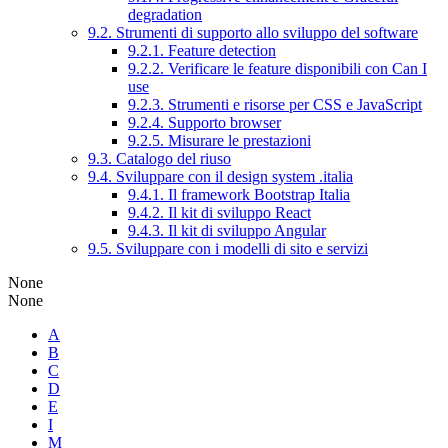
degradation
9.2. Strumenti di supporto allo sviluppo del software
9.2.1. Feature detection
9.2.2. Verificare le feature disponibili con Can I
use
9.2.3. Strumenti e risorse per CSS e JavaScript
9.2.4. Supporto browser
9.2.5. Misurare le prestazioni
9.3. Catalogo del riuso
9.4. Sviluppare con il design system .italia
9.4.1. Il framework Bootstrap Italia
9.4.2. Il kit di sviluppo React
9.4.3. Il kit di sviluppo Angular
9.5. Sviluppare con i modelli di sito e servizi
None
None
A
B
C
D
E
I
M