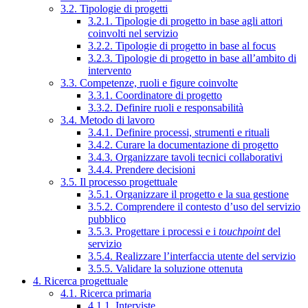
3.2. Tipologie di progetti
3.2.1. Tipologie di progetto in base agli attori
coinvolti nel servizio
3.2.2. Tipologie di progetto in base al focus
3.2.3. Tipologie di progetto in base all’ambito di
intervento
3.3. Competenze, ruoli e figure coinvolte
3.3.1. Coordinatore di progetto
3.3.2. Definire ruoli e responsabilità
3.4. Metodo di lavoro
3.4.1. Definire processi, strumenti e rituali
3.4.2. Curare la documentazione di progetto
3.4.3. Organizzare tavoli tecnici collaborativi
3.4.4. Prendere decisioni
3.5. Il processo progettuale
3.5.1. Organizzare il progetto e la sua gestione
3.5.2. Comprendere il contesto d’uso del servizio
pubblico
3.5.3. Progettare i processi e i
touchpoint
del
servizio
3.5.4. Realizzare l’interfaccia utente del servizio
3.5.5. Validare la soluzione ottenuta
4. Ricerca progettuale
4.1. Ricerca primaria
4.1.1. Interviste