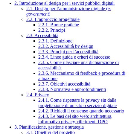
2. Introduzione al design per i servizi pubblici digitali
2.1. Design per l’amministrazione digitale (
e-
government
)
2.2. L’approccio progettuale
2.2.1. Buone pratiche
2.2.2. Principi
2.3. Accessibilità
2.3.1. Definizione
2.3.2. Accessibilità by design
2.3.3. Principi per l’accessibilità
2.3.4. Linee guida e criteri di successo
2.3.5. Come rilasciare una dichiarazione di
accessibilità
2.3.6. Meccanismo di feedback e procedura di
attuazione
2.3.7. Obiettivi accessibilità
2.3.8. Normativa e approfondimenti
2.4. Privacy
2.4.1. Come rispettare la privacy sin dalla
progettazione di un sito o servizio digitale
2.4.2. Richiedi il consenso quando necessario
2.4.3. Le basi del sito web: architettura,
informativa privacy, riferimenti DPO
3. Pianificazione, gestione e strategia
3.1. Obiettivi del progetto