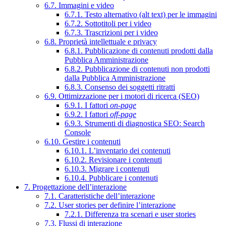
6.7. Immagini e video
6.7.1. Testo alternativo (alt text) per le immagini
6.7.2. Sottotitoli per i video
6.7.3. Trascrizioni per i video
6.8. Proprietà intellettuale e privacy
6.8.1. Pubblicazione di contenuti prodotti dalla
Pubblica Amministrazione
6.8.2. Pubblicazione di contenuti non prodotti
dalla Pubblica Amministrazione
6.8.3. Consenso dei soggetti ritratti
6.9. Ottimizzazione per i motori di ricerca (SEO)
6.9.1. I fattori
on-page
6.9.2. I fattori
off-page
6.9.3. Strumenti di diagnostica SEO: Search
Console
6.10. Gestire i contenuti
6.10.1. L’inventario dei contenuti
6.10.2. Revisionare i contenuti
6.10.3. Migrare i contenuti
6.10.4. Pubblicare i contenuti
7. Progettazione dell’interazione
7.1. Caratteristiche dell’interazione
7.2. User stories per definire l’interazione
7.2.1. Differenza tra scenari e user stories
7.3. Flussi di interazione