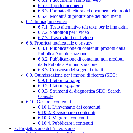
6.6.1. I documenti vanno sul web
6.6.2. Tipi di documenti
6.6.3. Formato di lettura dei documenti elettronici
6.6.4. Modalità di produzione dei documenti
6.7. Immagini e video
6.7.1. Testo alternativo (alt text) per le immagini
6.7.2. Sottotitoli per i video
6.7.3. Trascrizioni per i video
6.8. Proprietà intellettuale e privacy
6.8.1. Pubblicazione di contenuti prodotti dalla
Pubblica Amministrazione
6.8.2. Pubblicazione di contenuti non prodotti
dalla Pubblica Amministrazione
6.8.3. Consenso dei soggetti ritratti
6.9. Ottimizzazione per i motori di ricerca (SEO)
6.9.1. I fattori
on-page
6.9.2. I fattori
off-page
6.9.3. Strumenti di diagnostica SEO: Search
Console
6.10. Gestire i contenuti
6.10.1. L’inventario dei contenuti
6.10.2. Revisionare i contenuti
6.10.3. Migrare i contenuti
6.10.4. Pubblicare i contenuti
7. Progettazione dell’interazione