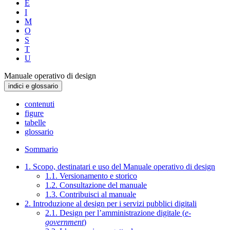
E
I
M
O
S
T
U
Manuale operativo di design
indici e glossario
contenuti
figure
tabelle
glossario
Sommario
1. Scopo, destinatari e uso del Manuale operativo di design
1.1. Versionamento e storico
1.2. Consultazione del manuale
1.3. Contribuisci al manuale
2. Introduzione al design per i servizi pubblici digitali
2.1. Design per l’amministrazione digitale (
e-
government
)