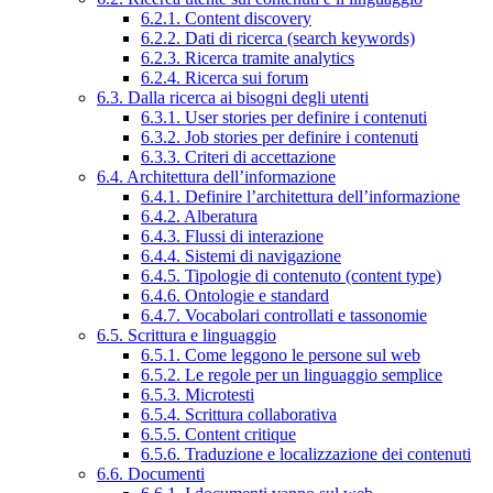
6.2.1. Content discovery
6.2.2. Dati di ricerca (search keywords)
6.2.3. Ricerca tramite analytics
6.2.4. Ricerca sui forum
6.3. Dalla ricerca ai bisogni degli utenti
6.3.1. User stories per definire i contenuti
6.3.2. Job stories per definire i contenuti
6.3.3. Criteri di accettazione
6.4. Architettura dell’informazione
6.4.1. Definire l’architettura dell’informazione
6.4.2. Alberatura
6.4.3. Flussi di interazione
6.4.4. Sistemi di navigazione
6.4.5. Tipologie di contenuto (content type)
6.4.6. Ontologie e standard
6.4.7. Vocabolari controllati e tassonomie
6.5. Scrittura e linguaggio
6.5.1. Come leggono le persone sul web
6.5.2. Le regole per un linguaggio semplice
6.5.3. Microtesti
6.5.4. Scrittura collaborativa
6.5.5. Content critique
6.5.6. Traduzione e localizzazione dei contenuti
6.6. Documenti