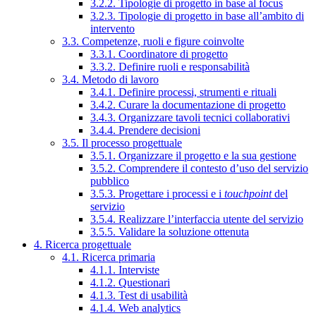
3.2.2. Tipologie di progetto in base al focus
3.2.3. Tipologie di progetto in base all’ambito di
intervento
3.3. Competenze, ruoli e figure coinvolte
3.3.1. Coordinatore di progetto
3.3.2. Definire ruoli e responsabilità
3.4. Metodo di lavoro
3.4.1. Definire processi, strumenti e rituali
3.4.2. Curare la documentazione di progetto
3.4.3. Organizzare tavoli tecnici collaborativi
3.4.4. Prendere decisioni
3.5. Il processo progettuale
3.5.1. Organizzare il progetto e la sua gestione
3.5.2. Comprendere il contesto d’uso del servizio
pubblico
3.5.3. Progettare i processi e i
touchpoint
del
servizio
3.5.4. Realizzare l’interfaccia utente del servizio
3.5.5. Validare la soluzione ottenuta
4. Ricerca progettuale
4.1. Ricerca primaria
4.1.1. Interviste
4.1.2. Questionari
4.1.3. Test di usabilità
4.1.4. Web analytics