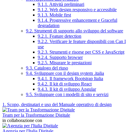
9.1.1. Attività preliminari
9.1.2. Web design responsivo e accessibile
9.1.3. Mobile first
9.1.4. Progressive enhancement e Graceful
degradation
9.2. Strumenti di supporto allo sviluppo del software
9.2.1. Feature detection
9.2.2. Verificare le feature disponibili con Can I
use
9.2.3. Strumenti e risorse per CSS e JavaScript
9.2.4. Supporto browser
9.2.5. Misurare le prestazioni
9.3. Catalogo del riuso
9.4. Sviluppare con il design system .italia
9.4.1. Il framework Bootstrap Italia
9.4.2. Il kit di sviluppo React
9.4.3. Il kit di sviluppo Angular
9.5. Sviluppare con i modelli di sito e servizi
1. Scopo, destinatari e uso del Manuale operativo di design
Team per la Trasformazione Digitale
in collaborazione con
Agenzia per l'Italia Digitale