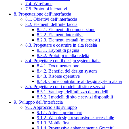
7.4. Wireframe
7.5. Prototipi interattivi
8. Progettazione dell’interfaccia
8.1. Obiettivi dell’interfaccia
8.2. Elementi dell’interfaccia
8.2.1. Elementi di composizione
8.2.2. Elementi interattivi
8.2.3. Elementi testuali (microtesti)
8.3. Progettare e costruire in alta fedeltà
8.3.1. Layout di pagina
8.3.2. Prototipi in alta fedeltà
8.4. Progettare con il design system .italia
8.4.1. Documentazione
8.4.2. Benefici del design system
8.4.3. Risorse operative
8.4.4. Come contribuire al design system .italia
8.5. Progettare con i modelli di sito e servizi
8.5.1. Vantaggi dell’utilizzo dei modelli
8.5.2. I modelli di sito e servizi disponibili
9. Sviluppo dell’interfaccia
9.1. Approccio allo sviluppo
9.1.1. Attività preliminari
9.1.2. Web design responsivo e accessibile
9.1.3. Mobile first
9.1.4. Progressive enhancement e Graceful