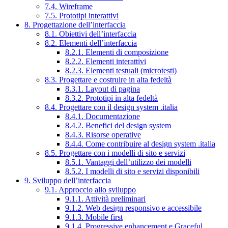
7.4. Wireframe
7.5. Prototipi interattivi
8. Progettazione dell’interfaccia
8.1. Obiettivi dell’interfaccia
8.2. Elementi dell’interfaccia
8.2.1. Elementi di composizione
8.2.2. Elementi interattivi
8.2.3. Elementi testuali (microtesti)
8.3. Progettare e costruire in alta fedeltà
8.3.1. Layout di pagina
8.3.2. Prototipi in alta fedeltà
8.4. Progettare con il design system .italia
8.4.1. Documentazione
8.4.2. Benefici del design system
8.4.3. Risorse operative
8.4.4. Come contribuire al design system .italia
8.5. Progettare con i modelli di sito e servizi
8.5.1. Vantaggi dell’utilizzo dei modelli
8.5.2. I modelli di sito e servizi disponibili
9. Sviluppo dell’interfaccia
9.1. Approccio allo sviluppo
9.1.1. Attività preliminari
9.1.2. Web design responsivo e accessibile
9.1.3. Mobile first
9.1.4. Progressive enhancement e Graceful