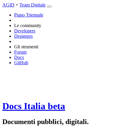
AGID
+
Team Digitale
Piano Triennale
Le community
Developers
Designers
Gli strumenti
Forum
Docs
GitHub
Docs Italia
beta
Documenti pubblici, digitali.