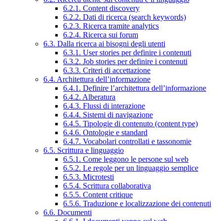
6.2.1. Content discovery
6.2.2. Dati di ricerca (search keywords)
6.2.3. Ricerca tramite analytics
6.2.4. Ricerca sui forum
6.3. Dalla ricerca ai bisogni degli utenti
6.3.1. User stories per definire i contenuti
6.3.2. Job stories per definire i contenuti
6.3.3. Criteri di accettazione
6.4. Architettura dell’informazione
6.4.1. Definire l’architettura dell’informazione
6.4.2. Alberatura
6.4.3. Flussi di interazione
6.4.4. Sistemi di navigazione
6.4.5. Tipologie di contenuto (content type)
6.4.6. Ontologie e standard
6.4.7. Vocabolari controllati e tassonomie
6.5. Scrittura e linguaggio
6.5.1. Come leggono le persone sul web
6.5.2. Le regole per un linguaggio semplice
6.5.3. Microtesti
6.5.4. Scrittura collaborativa
6.5.5. Content critique
6.5.6. Traduzione e localizzazione dei contenuti
6.6. Documenti