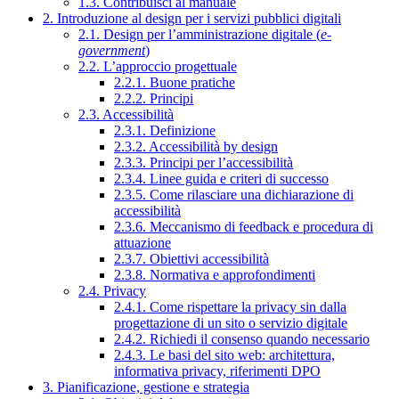
1.3. Contribuisci al manuale
2. Introduzione al design per i servizi pubblici digitali
2.1. Design per l’amministrazione digitale (
e-
government
)
2.2. L’approccio progettuale
2.2.1. Buone pratiche
2.2.2. Principi
2.3. Accessibilità
2.3.1. Definizione
2.3.2. Accessibilità by design
2.3.3. Principi per l’accessibilità
2.3.4. Linee guida e criteri di successo
2.3.5. Come rilasciare una dichiarazione di
accessibilità
2.3.6. Meccanismo di feedback e procedura di
attuazione
2.3.7. Obiettivi accessibilità
2.3.8. Normativa e approfondimenti
2.4. Privacy
2.4.1. Come rispettare la privacy sin dalla
progettazione di un sito o servizio digitale
2.4.2. Richiedi il consenso quando necessario
2.4.3. Le basi del sito web: architettura,
informativa privacy, riferimenti DPO
3. Pianificazione, gestione e strategia