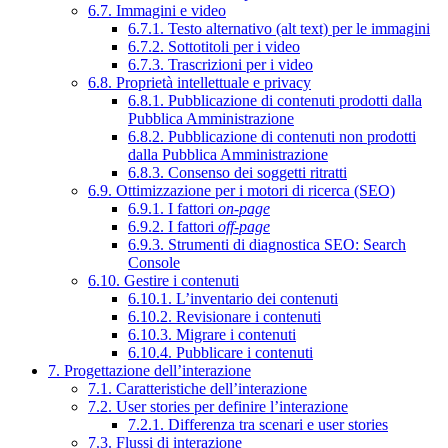
6.7. Immagini e video
6.7.1. Testo alternativo (alt text) per le immagini
6.7.2. Sottotitoli per i video
6.7.3. Trascrizioni per i video
6.8. Proprietà intellettuale e privacy
6.8.1. Pubblicazione di contenuti prodotti dalla
Pubblica Amministrazione
6.8.2. Pubblicazione di contenuti non prodotti
dalla Pubblica Amministrazione
6.8.3. Consenso dei soggetti ritratti
6.9. Ottimizzazione per i motori di ricerca (SEO)
6.9.1. I fattori
on-page
6.9.2. I fattori
off-page
6.9.3. Strumenti di diagnostica SEO: Search
Console
6.10. Gestire i contenuti
6.10.1. L’inventario dei contenuti
6.10.2. Revisionare i contenuti
6.10.3. Migrare i contenuti
6.10.4. Pubblicare i contenuti
7. Progettazione dell’interazione
7.1. Caratteristiche dell’interazione
7.2. User stories per definire l’interazione
7.2.1. Differenza tra scenari e user stories
7.3. Flussi di interazione