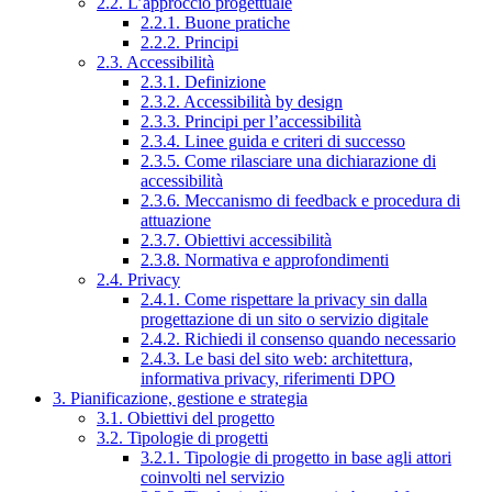
2.2. L’approccio progettuale
2.2.1. Buone pratiche
2.2.2. Principi
2.3. Accessibilità
2.3.1. Definizione
2.3.2. Accessibilità by design
2.3.3. Principi per l’accessibilità
2.3.4. Linee guida e criteri di successo
2.3.5. Come rilasciare una dichiarazione di
accessibilità
2.3.6. Meccanismo di feedback e procedura di
attuazione
2.3.7. Obiettivi accessibilità
2.3.8. Normativa e approfondimenti
2.4. Privacy
2.4.1. Come rispettare la privacy sin dalla
progettazione di un sito o servizio digitale
2.4.2. Richiedi il consenso quando necessario
2.4.3. Le basi del sito web: architettura,
informativa privacy, riferimenti DPO
3. Pianificazione, gestione e strategia
3.1. Obiettivi del progetto
3.2. Tipologie di progetti
3.2.1. Tipologie di progetto in base agli attori
coinvolti nel servizio