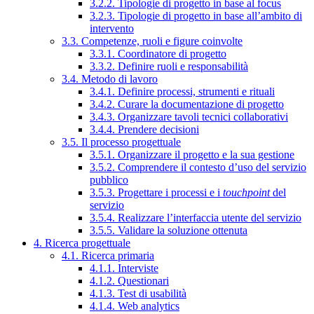
3.2.2. Tipologie di progetto in base al focus
3.2.3. Tipologie di progetto in base all’ambito di
intervento
3.3. Competenze, ruoli e figure coinvolte
3.3.1. Coordinatore di progetto
3.3.2. Definire ruoli e responsabilità
3.4. Metodo di lavoro
3.4.1. Definire processi, strumenti e rituali
3.4.2. Curare la documentazione di progetto
3.4.3. Organizzare tavoli tecnici collaborativi
3.4.4. Prendere decisioni
3.5. Il processo progettuale
3.5.1. Organizzare il progetto e la sua gestione
3.5.2. Comprendere il contesto d’uso del servizio
pubblico
3.5.3. Progettare i processi e i
touchpoint
del
servizio
3.5.4. Realizzare l’interfaccia utente del servizio
3.5.5. Validare la soluzione ottenuta
4. Ricerca progettuale
4.1. Ricerca primaria
4.1.1. Interviste
4.1.2. Questionari
4.1.3. Test di usabilità
4.1.4. Web analytics