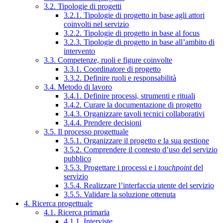
3.2. Tipologie di progetti
3.2.1. Tipologie di progetto in base agli attori
coinvolti nel servizio
3.2.2. Tipologie di progetto in base al focus
3.2.3. Tipologie di progetto in base all’ambito di
intervento
3.3. Competenze, ruoli e figure coinvolte
3.3.1. Coordinatore di progetto
3.3.2. Definire ruoli e responsabilità
3.4. Metodo di lavoro
3.4.1. Definire processi, strumenti e rituali
3.4.2. Curare la documentazione di progetto
3.4.3. Organizzare tavoli tecnici collaborativi
3.4.4. Prendere decisioni
3.5. Il processo progettuale
3.5.1. Organizzare il progetto e la sua gestione
3.5.2. Comprendere il contesto d’uso del servizio
pubblico
3.5.3. Progettare i processi e i
touchpoint
del
servizio
3.5.4. Realizzare l’interfaccia utente del servizio
3.5.5. Validare la soluzione ottenuta
4. Ricerca progettuale
4.1. Ricerca primaria
4.1.1. Interviste