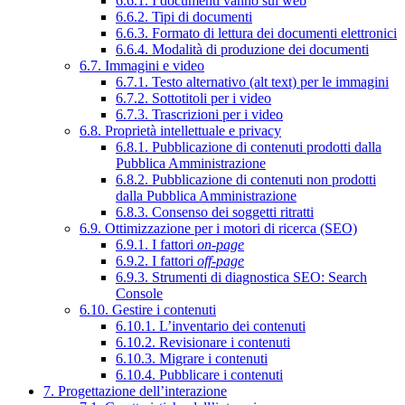
6.6.1. I documenti vanno sul web
6.6.2. Tipi di documenti
6.6.3. Formato di lettura dei documenti elettronici
6.6.4. Modalità di produzione dei documenti
6.7. Immagini e video
6.7.1. Testo alternativo (alt text) per le immagini
6.7.2. Sottotitoli per i video
6.7.3. Trascrizioni per i video
6.8. Proprietà intellettuale e privacy
6.8.1. Pubblicazione di contenuti prodotti dalla
Pubblica Amministrazione
6.8.2. Pubblicazione di contenuti non prodotti
dalla Pubblica Amministrazione
6.8.3. Consenso dei soggetti ritratti
6.9. Ottimizzazione per i motori di ricerca (SEO)
6.9.1. I fattori
on-page
6.9.2. I fattori
off-page
6.9.3. Strumenti di diagnostica SEO: Search
Console
6.10. Gestire i contenuti
6.10.1. L’inventario dei contenuti
6.10.2. Revisionare i contenuti
6.10.3. Migrare i contenuti
6.10.4. Pubblicare i contenuti
7. Progettazione dell’interazione