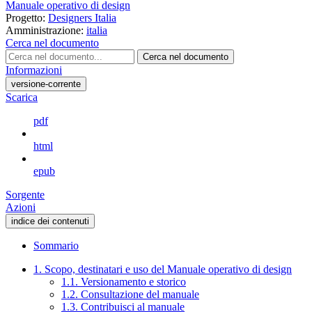
Manuale operativo di design
Progetto:
Designers Italia
Amministrazione:
italia
Cerca nel documento
Cerca nel documento
Informazioni
versione-corrente
Scarica
pdf
html
epub
Sorgente
Azioni
indice dei contenuti
Sommario
1. Scopo, destinatari e uso del Manuale operativo di design
1.1. Versionamento e storico
1.2. Consultazione del manuale
1.3. Contribuisci al manuale