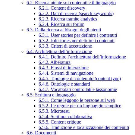
6.2. Ricerca utente sui contenuti e il linguaggio
6.2.1. Content discovery
6.2.2. Dati di ricerca (search keywords)
6.2.3. Ricerca tramite analytics
6.2.4. Ricerca sui forum
6.3. Dalla ricerca ai bisogni degli utenti
6.3.1. User stories per definire i contenuti
6.3.2. Job stories per definire i contenuti
6.3.3. Criteri di accettazione
6.4. Architettura dell’informazione
6.4.1. Definire l’architettura dell’informazione
6.4.2. Alberatura
6.4.3. Flussi di interazione
6.4.4. Sistemi di navigazione
6.4.5. Tipologie di contenuto (content type)
6.4.6. Ontologie e standard
6.4.7. Vocabolari controllati e tassonomie
6.5. Scrittura e linguaggio
6.5.1. Come leggono le persone sul web
6.5.2. Le regole per un linguaggio semplice
6.5.3. Microtesti
6.5.4. Scrittura collaborativa
6.5.5. Content critique
6.5.6. Traduzione e localizzazione dei contenuti
6.6. Documenti