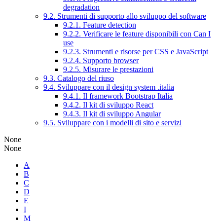
degradation
9.2. Strumenti di supporto allo sviluppo del software
9.2.1. Feature detection
9.2.2. Verificare le feature disponibili con Can I
use
9.2.3. Strumenti e risorse per CSS e JavaScript
9.2.4. Supporto browser
9.2.5. Misurare le prestazioni
9.3. Catalogo del riuso
9.4. Sviluppare con il design system .italia
9.4.1. Il framework Bootstrap Italia
9.4.2. Il kit di sviluppo React
9.4.3. Il kit di sviluppo Angular
9.5. Sviluppare con i modelli di sito e servizi
None
None
A
B
C
D
E
I
M