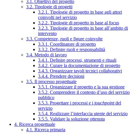
3.1. Obiettivi del progetto
3.2. Tipologie di progetti
3.2.1. Tipologie di progetto in base agli attori
coinvolti nel servizio
3.2.2. Tipologie di progetto in base al focus
3.2.3. Tipologie di progetto in base all’ambito di
intervento
3.3. Competenze, ruoli e figure coinvolte
3.3.1. Coordinatore di progetto
3.3.2. Definire ruoli e responsabilità
3.4. Metodo di lavoro
3.4.1. Definire processi, strumenti e rituali
3.4.2. Curare la documentazione di progetto
3.4.3. Organizzare tavoli tecnici collaborativi
3.4.4. Prendere decisioni
3.5. Il processo progettuale
3.5.1. Organizzare il progetto e la sua gestione
3.5.2. Comprendere il contesto d’uso del servizio
pubblico
3.5.3. Progettare i processi e i
touchpoint
del
servizio
3.5.4. Realizzare l’interfaccia utente del servizio
3.5.5. Validare la soluzione ottenuta
4. Ricerca progettuale
4.1. Ricerca primaria