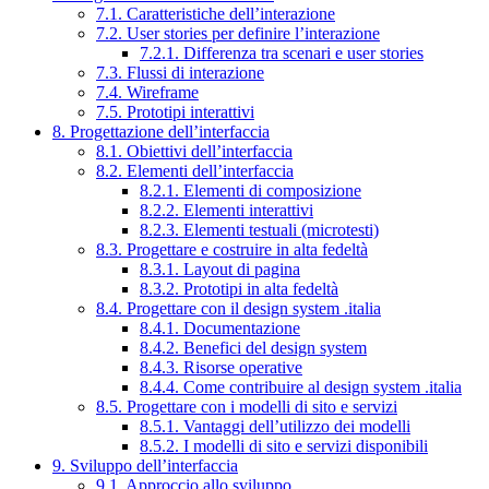
7.1. Caratteristiche dell’interazione
7.2. User stories per definire l’interazione
7.2.1. Differenza tra scenari e user stories
7.3. Flussi di interazione
7.4. Wireframe
7.5. Prototipi interattivi
8. Progettazione dell’interfaccia
8.1. Obiettivi dell’interfaccia
8.2. Elementi dell’interfaccia
8.2.1. Elementi di composizione
8.2.2. Elementi interattivi
8.2.3. Elementi testuali (microtesti)
8.3. Progettare e costruire in alta fedeltà
8.3.1. Layout di pagina
8.3.2. Prototipi in alta fedeltà
8.4. Progettare con il design system .italia
8.4.1. Documentazione
8.4.2. Benefici del design system
8.4.3. Risorse operative
8.4.4. Come contribuire al design system .italia
8.5. Progettare con i modelli di sito e servizi
8.5.1. Vantaggi dell’utilizzo dei modelli
8.5.2. I modelli di sito e servizi disponibili
9. Sviluppo dell’interfaccia
9.1. Approccio allo sviluppo