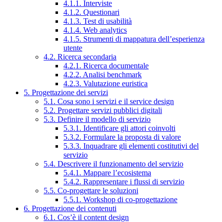
4.1.1. Interviste
4.1.2. Questionari
4.1.3. Test di usabilità
4.1.4. Web analytics
4.1.5. Strumenti di mappatura dell’esperienza
utente
4.2. Ricerca secondaria
4.2.1. Ricerca documentale
4.2.2. Analisi benchmark
4.2.3. Valutazione euristica
5. Progettazione dei servizi
5.1. Cosa sono i servizi e il service design
5.2. Progettare servizi pubblici digitali
5.3. Definire il modello di servizio
5.3.1. Identificare gli attori coinvolti
5.3.2. Formulare la proposta di valore
5.3.3. Inquadrare gli elementi costitutivi del
servizio
5.4. Descrivere il funzionamento del servizio
5.4.1. Mappare l’ecosistema
5.4.2. Rappresentare i flussi di servizio
5.5. Co-progettare le soluzioni
5.5.1. Workshop di co-progettazione
6. Progettazione dei contenuti
6.1. Cos’è il content design