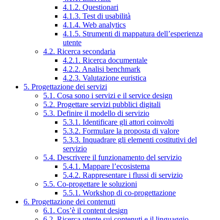
4.1.2. Questionari
4.1.3. Test di usabilità
4.1.4. Web analytics
4.1.5. Strumenti di mappatura dell’esperienza
utente
4.2. Ricerca secondaria
4.2.1. Ricerca documentale
4.2.2. Analisi benchmark
4.2.3. Valutazione euristica
5. Progettazione dei servizi
5.1. Cosa sono i servizi e il service design
5.2. Progettare servizi pubblici digitali
5.3. Definire il modello di servizio
5.3.1. Identificare gli attori coinvolti
5.3.2. Formulare la proposta di valore
5.3.3. Inquadrare gli elementi costitutivi del
servizio
5.4. Descrivere il funzionamento del servizio
5.4.1. Mappare l’ecosistema
5.4.2. Rappresentare i flussi di servizio
5.5. Co-progettare le soluzioni
5.5.1. Workshop di co-progettazione
6. Progettazione dei contenuti
6.1. Cos’è il content design
6.2. Ricerca utente sui contenuti e il linguaggio