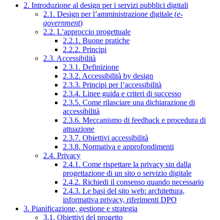
2. Introduzione al design per i servizi pubblici digitali
2.1. Design per l’amministrazione digitale (
e-
government
)
2.2. L’approccio progettuale
2.2.1. Buone pratiche
2.2.2. Principi
2.3. Accessibilità
2.3.1. Definizione
2.3.2. Accessibilità by design
2.3.3. Principi per l’accessibilità
2.3.4. Linee guida e criteri di successo
2.3.5. Come rilasciare una dichiarazione di
accessibilità
2.3.6. Meccanismo di feedback e procedura di
attuazione
2.3.7. Obiettivi accessibilità
2.3.8. Normativa e approfondimenti
2.4. Privacy
2.4.1. Come rispettare la privacy sin dalla
progettazione di un sito o servizio digitale
2.4.2. Richiedi il consenso quando necessario
2.4.3. Le basi del sito web: architettura,
informativa privacy, riferimenti DPO
3. Pianificazione, gestione e strategia
3.1. Obiettivi del progetto