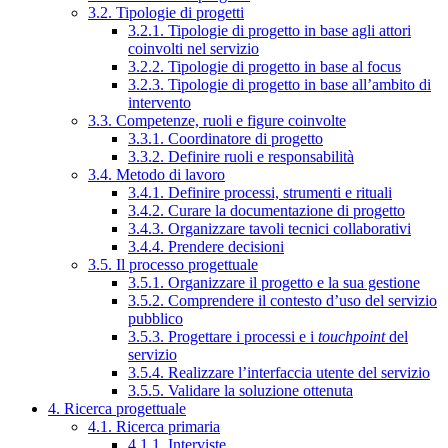
3.2. Tipologie di progetti
3.2.1. Tipologie di progetto in base agli attori
coinvolti nel servizio
3.2.2. Tipologie di progetto in base al focus
3.2.3. Tipologie di progetto in base all’ambito di
intervento
3.3. Competenze, ruoli e figure coinvolte
3.3.1. Coordinatore di progetto
3.3.2. Definire ruoli e responsabilità
3.4. Metodo di lavoro
3.4.1. Definire processi, strumenti e rituali
3.4.2. Curare la documentazione di progetto
3.4.3. Organizzare tavoli tecnici collaborativi
3.4.4. Prendere decisioni
3.5. Il processo progettuale
3.5.1. Organizzare il progetto e la sua gestione
3.5.2. Comprendere il contesto d’uso del servizio
pubblico
3.5.3. Progettare i processi e i
touchpoint
del
servizio
3.5.4. Realizzare l’interfaccia utente del servizio
3.5.5. Validare la soluzione ottenuta
4. Ricerca progettuale
4.1. Ricerca primaria
4.1.1. Interviste