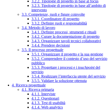
3.2.2. Tipologie di progetto in base al focus
3.2.3. Tipologie di progetto in base all’ambito di
intervento
3.3. Competenze, ruoli e figure coinvolte
3.3.1. Coordinatore di progetto
3.3.2. Definire ruoli e responsabilità
3.4. Metodo di lavoro
3.4.1. Definire processi, strumenti e rituali
3.4.2. Curare la documentazione di progetto
3.4.3. Organizzare tavoli tecnici collaborativi
3.4.4. Prendere decisioni
3.5. Il processo progettuale
3.5.1. Organizzare il progetto e la sua gestione
3.5.2. Comprendere il contesto d’uso del servizio
pubblico
3.5.3. Progettare i processi e i
touchpoint
del
servizio
3.5.4. Realizzare l’interfaccia utente del servizio
3.5.5. Validare la soluzione ottenuta
4. Ricerca progettuale
4.1. Ricerca primaria
4.1.1. Interviste
4.1.2. Questionari
4.1.3. Test di usabilità
4.1.4. Web analytics