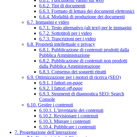
6.6.1. I documenti vanno sul web
6.6.2. Tipi di documenti
6.6.3. Formato di lettura dei documenti elettronici
6.6.4. Modalità di produzione dei documenti
6.7. Immagini e video
6.7.1. Testo alternativo (alt text) per le immagini
6.7.2. Sottotitoli per i video
6.7.3. Trascrizioni per i video
6.8. Proprietà intellettuale e privacy
6.8.1. Pubblicazione di contenuti prodotti dalla
Pubblica Amministrazione
6.8.2. Pubblicazione di contenuti non prodotti
dalla Pubblica Amministrazione
6.8.3. Consenso dei soggetti ritratti
6.9. Ottimizzazione per i motori di ricerca (SEO)
6.9.1. I fattori
on-page
6.9.2. I fattori
off-page
6.9.3. Strumenti di diagnostica SEO: Search
Console
6.10. Gestire i contenuti
6.10.1. L’inventario dei contenuti
6.10.2. Revisionare i contenuti
6.10.3. Migrare i contenuti
6.10.4. Pubblicare i contenuti
7. Progettazione dell’interazione