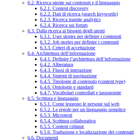
6.2. Ricerca utente sui contenuti e il linguaggio
6.2.1. Content discovery
6.2.2. Dati di ricerca (search keywords)
6.2.3. Ricerca tramite analytics
6.2.4. Ricerca sui forum
6.3. Dalla ricerca ai bisogni degli utenti
6.3.1. User stories per definire i contenuti
6.3.2. Job stories per definire i contenuti
6.3.3. Criteri di accettazione
6.4. Architettura dell’informazione
6.4.1. Definire l’architettura dell’informazione
6.4.2. Alberatura
6.4.3. Flussi di interazione
6.4.4. Sistemi di navigazione
6.4.5. Tipologie di contenuto (content type)
6.4.6. Ontologie e standard
6.4.7. Vocabolari controllati e tassonomie
6.5. Scrittura e linguaggio
6.5.1. Come leggono le persone sul web
6.5.2. Le regole per un linguaggio semplice
6.5.3. Microtesti
6.5.4. Scrittura collaborativa
6.5.5. Content critique
6.5.6. Traduzione e localizzazione dei contenuti
6.6. Documenti