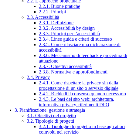
2.2. L’approccio progettuale
2.2.1. Buone pratiche
2.2.2. Principi
2.3. Accessibilità
2.3.1. Definizione
2.3.2. Accessibilità by design
2.3.3. Principi per l’accessibilità
2.3.4. Linee guida e criteri di successo
2.3.5. Come rilasciare una dichiarazione di
accessibilità
2.3.6. Meccanismo di feedback e procedura di
attuazione
2.3.7. Obiettivi accessibilità
2.3.8. Normativa e approfondimenti
2.4. Privacy
2.4.1. Come rispettare la privacy sin dalla
progettazione di un sito o servizio digitale
2.4.2. Richiedi il consenso quando necessario
2.4.3. Le basi del sito web: architettura,
informativa privacy, riferimenti DPO
3. Pianificazione, gestione e strategia
3.1. Obiettivi del progetto
3.2. Tipologie di progetti
3.2.1. Tipologie di progetto in base agli attori
coinvolti nel servizio