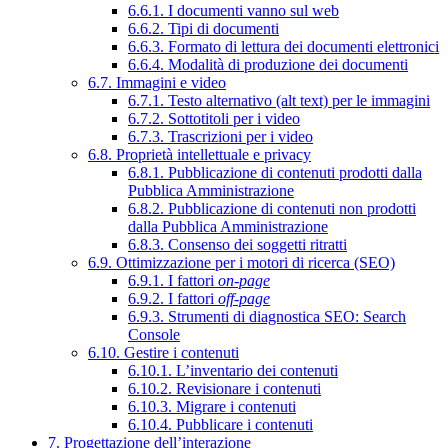
6.6.1. I documenti vanno sul web
6.6.2. Tipi di documenti
6.6.3. Formato di lettura dei documenti elettronici
6.6.4. Modalità di produzione dei documenti
6.7. Immagini e video
6.7.1. Testo alternativo (alt text) per le immagini
6.7.2. Sottotitoli per i video
6.7.3. Trascrizioni per i video
6.8. Proprietà intellettuale e privacy
6.8.1. Pubblicazione di contenuti prodotti dalla
Pubblica Amministrazione
6.8.2. Pubblicazione di contenuti non prodotti
dalla Pubblica Amministrazione
6.8.3. Consenso dei soggetti ritratti
6.9. Ottimizzazione per i motori di ricerca (SEO)
6.9.1. I fattori
on-page
6.9.2. I fattori
off-page
6.9.3. Strumenti di diagnostica SEO: Search
Console
6.10. Gestire i contenuti
6.10.1. L’inventario dei contenuti
6.10.2. Revisionare i contenuti
6.10.3. Migrare i contenuti
6.10.4. Pubblicare i contenuti
7. Progettazione dell’interazione