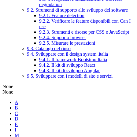
degradation
9.2. Strumenti di supporto allo sviluppo del software
9.2.1. Feature detection
9.2.2. Verificare le feature disponibili con Can I
use
9.2.3. Strumenti e risorse per CSS e JavaScript
9.2.4. Supporto browser
9.2.5. Misurare le prestazioni
9.3. Catalogo del riuso
9.4. Sviluppare con il design system .italia
9.4.1. Il framework Bootstrap Italia
9.4.2. Il kit di sviluppo React
9.4.3. Il kit di sviluppo Angular
9.5. Sviluppare con i modelli di sito e servizi
None
None
A
B
C
D
E
I
M