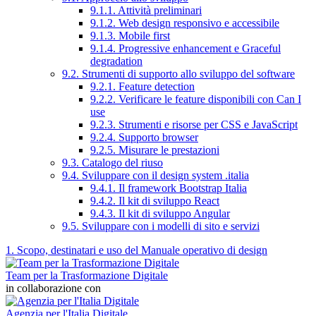
9.1.1. Attività preliminari
9.1.2. Web design responsivo e accessibile
9.1.3. Mobile first
9.1.4. Progressive enhancement e Graceful
degradation
9.2. Strumenti di supporto allo sviluppo del software
9.2.1. Feature detection
9.2.2. Verificare le feature disponibili con Can I
use
9.2.3. Strumenti e risorse per CSS e JavaScript
9.2.4. Supporto browser
9.2.5. Misurare le prestazioni
9.3. Catalogo del riuso
9.4. Sviluppare con il design system .italia
9.4.1. Il framework Bootstrap Italia
9.4.2. Il kit di sviluppo React
9.4.3. Il kit di sviluppo Angular
9.5. Sviluppare con i modelli di sito e servizi
1. Scopo, destinatari e uso del Manuale operativo di design
Team per la Trasformazione Digitale
in collaborazione con
Agenzia per l'Italia Digitale