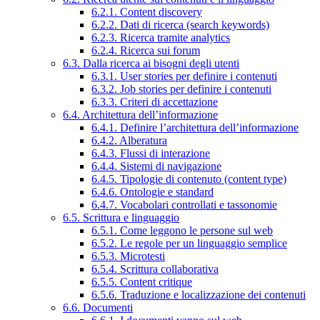
6.2.1. Content discovery
6.2.2. Dati di ricerca (search keywords)
6.2.3. Ricerca tramite analytics
6.2.4. Ricerca sui forum
6.3. Dalla ricerca ai bisogni degli utenti
6.3.1. User stories per definire i contenuti
6.3.2. Job stories per definire i contenuti
6.3.3. Criteri di accettazione
6.4. Architettura dell’informazione
6.4.1. Definire l’architettura dell’informazione
6.4.2. Alberatura
6.4.3. Flussi di interazione
6.4.4. Sistemi di navigazione
6.4.5. Tipologie di contenuto (content type)
6.4.6. Ontologie e standard
6.4.7. Vocabolari controllati e tassonomie
6.5. Scrittura e linguaggio
6.5.1. Come leggono le persone sul web
6.5.2. Le regole per un linguaggio semplice
6.5.3. Microtesti
6.5.4. Scrittura collaborativa
6.5.5. Content critique
6.5.6. Traduzione e localizzazione dei contenuti
6.6. Documenti