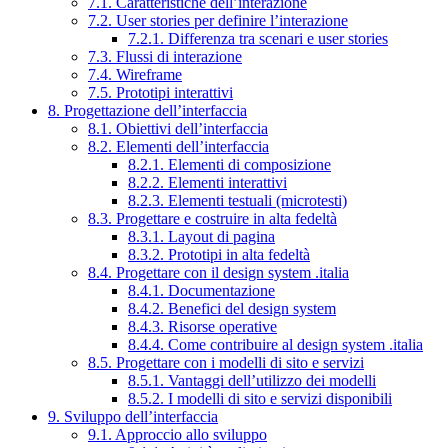
7.1. Caratteristiche dell’interazione
7.2. User stories per definire l’interazione
7.2.1. Differenza tra scenari e user stories
7.3. Flussi di interazione
7.4. Wireframe
7.5. Prototipi interattivi
8. Progettazione dell’interfaccia
8.1. Obiettivi dell’interfaccia
8.2. Elementi dell’interfaccia
8.2.1. Elementi di composizione
8.2.2. Elementi interattivi
8.2.3. Elementi testuali (microtesti)
8.3. Progettare e costruire in alta fedeltà
8.3.1. Layout di pagina
8.3.2. Prototipi in alta fedeltà
8.4. Progettare con il design system .italia
8.4.1. Documentazione
8.4.2. Benefici del design system
8.4.3. Risorse operative
8.4.4. Come contribuire al design system .italia
8.5. Progettare con i modelli di sito e servizi
8.5.1. Vantaggi dell’utilizzo dei modelli
8.5.2. I modelli di sito e servizi disponibili
9. Sviluppo dell’interfaccia
9.1. Approccio allo sviluppo