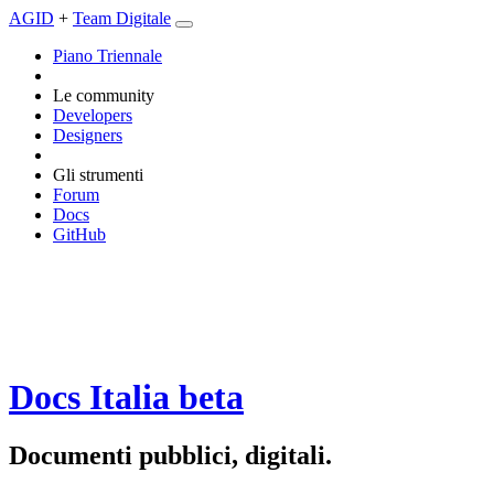
AGID
+
Team Digitale
Piano Triennale
Le community
Developers
Designers
Gli strumenti
Forum
Docs
GitHub
Docs Italia
beta
Documenti pubblici, digitali.