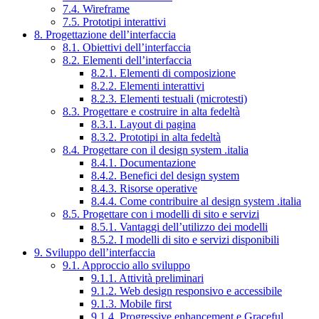
7.4. Wireframe
7.5. Prototipi interattivi
8. Progettazione dell’interfaccia
8.1. Obiettivi dell’interfaccia
8.2. Elementi dell’interfaccia
8.2.1. Elementi di composizione
8.2.2. Elementi interattivi
8.2.3. Elementi testuali (microtesti)
8.3. Progettare e costruire in alta fedeltà
8.3.1. Layout di pagina
8.3.2. Prototipi in alta fedeltà
8.4. Progettare con il design system .italia
8.4.1. Documentazione
8.4.2. Benefici del design system
8.4.3. Risorse operative
8.4.4. Come contribuire al design system .italia
8.5. Progettare con i modelli di sito e servizi
8.5.1. Vantaggi dell’utilizzo dei modelli
8.5.2. I modelli di sito e servizi disponibili
9. Sviluppo dell’interfaccia
9.1. Approccio allo sviluppo
9.1.1. Attività preliminari
9.1.2. Web design responsivo e accessibile
9.1.3. Mobile first
9.1.4. Progressive enhancement e Graceful