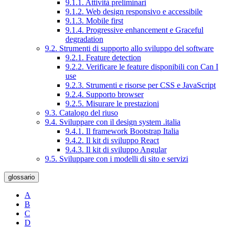
9.1.1. Attività preliminari
9.1.2. Web design responsivo e accessibile
9.1.3. Mobile first
9.1.4. Progressive enhancement e Graceful
degradation
9.2. Strumenti di supporto allo sviluppo del software
9.2.1. Feature detection
9.2.2. Verificare le feature disponibili con Can I
use
9.2.3. Strumenti e risorse per CSS e JavaScript
9.2.4. Supporto browser
9.2.5. Misurare le prestazioni
9.3. Catalogo del riuso
9.4. Sviluppare con il design system .italia
9.4.1. Il framework Bootstrap Italia
9.4.2. Il kit di sviluppo React
9.4.3. Il kit di sviluppo Angular
9.5. Sviluppare con i modelli di sito e servizi
glossario
A
B
C
D