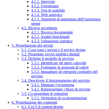
4.1.1. Interviste
4.1.2. Questionari
4.1.3. Test di usabilità
4.1.4. Web analytics
4.1.5. Strumenti di mappatura dell’esperienza
utente
4.2. Ricerca secondaria
4.2.1. Ricerca documentale
4.2.2. Analisi benchmark
4.2.3. Valutazione euristica
5. Progettazione dei servizi
5.1. Cosa sono i servizi e il service design
5.2. Progettare servizi pubblici digitali
5.3. Definire il modello di servizio
5.3.1. Identificare gli attori coinvolti
5.3.2. Formulare la proposta di valore
5.3.3. Inquadrare gli elementi costitutivi del
servizio
5.4. Descrivere il funzionamento del servizio
5.4.1. Mappare l’ecosistema
5.4.2. Rappresentare i flussi di servizio
5.5. Co-progettare le soluzioni
5.5.1. Workshop di co-progettazione
6. Progettazione dei contenuti
6.1. Cos’è il content design