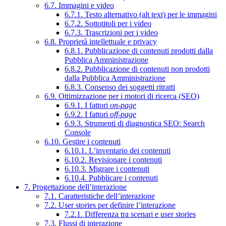
6.7. Immagini e video
6.7.1. Testo alternativo (alt text) per le immagini
6.7.2. Sottotitoli per i video
6.7.3. Trascrizioni per i video
6.8. Proprietà intellettuale e privacy
6.8.1. Pubblicazione di contenuti prodotti dalla
Pubblica Amministrazione
6.8.2. Pubblicazione di contenuti non prodotti
dalla Pubblica Amministrazione
6.8.3. Consenso dei soggetti ritratti
6.9. Ottimizzazione per i motori di ricerca (SEO)
6.9.1. I fattori
on-page
6.9.2. I fattori
off-page
6.9.3. Strumenti di diagnostica SEO: Search
Console
6.10. Gestire i contenuti
6.10.1. L’inventario dei contenuti
6.10.2. Revisionare i contenuti
6.10.3. Migrare i contenuti
6.10.4. Pubblicare i contenuti
7. Progettazione dell’interazione
7.1. Caratteristiche dell’interazione
7.2. User stories per definire l’interazione
7.2.1. Differenza tra scenari e user stories
7.3. Flussi di interazione