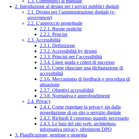
1.3. Contribuisci al manuale
2. Introduzione al design per i servizi pubblici digitali
2.1. Design per l’amministrazione digitale (
e-
government
)
2.2. L’approccio progettuale
2.2.1. Buone pratiche
2.2.2. Principi
2.3. Accessibilità
2.3.1. Definizione
2.3.2. Accessibilità by design
2.3.3. Principi per l’accessibilità
2.3.4. Linee guida e criteri di successo
2.3.5. Come rilasciare una dichiarazione di
accessibilità
2.3.6. Meccanismo di feedback e procedura di
attuazione
2.3.7. Obiettivi accessibilità
2.3.8. Normativa e approfondimenti
2.4. Privacy
2.4.1. Come rispettare la privacy sin dalla
progettazione di un sito o servizio digitale
2.4.2. Richiedi il consenso quando necessario
2.4.3. Le basi del sito web: architettura,
informativa privacy, riferimenti DPO
3. Pianificazione, gestione e strategia