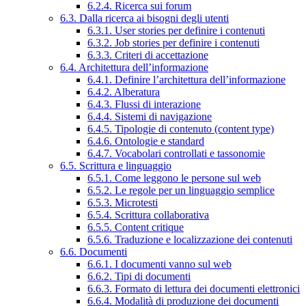
6.2.4. Ricerca sui forum
6.3. Dalla ricerca ai bisogni degli utenti
6.3.1. User stories per definire i contenuti
6.3.2. Job stories per definire i contenuti
6.3.3. Criteri di accettazione
6.4. Architettura dell’informazione
6.4.1. Definire l’architettura dell’informazione
6.4.2. Alberatura
6.4.3. Flussi di interazione
6.4.4. Sistemi di navigazione
6.4.5. Tipologie di contenuto (content type)
6.4.6. Ontologie e standard
6.4.7. Vocabolari controllati e tassonomie
6.5. Scrittura e linguaggio
6.5.1. Come leggono le persone sul web
6.5.2. Le regole per un linguaggio semplice
6.5.3. Microtesti
6.5.4. Scrittura collaborativa
6.5.5. Content critique
6.5.6. Traduzione e localizzazione dei contenuti
6.6. Documenti
6.6.1. I documenti vanno sul web
6.6.2. Tipi di documenti
6.6.3. Formato di lettura dei documenti elettronici
6.6.4. Modalità di produzione dei documenti