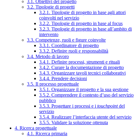
3.1. Obiettivi del progetto
3.2. Tipologie di progetti
3.2.1. Tipologie di progetto in base agli attori
coinvolti nel servizio
3.2.2. Tipologie di progetto in base al focus
3.2.3. Tipologie di progetto in base all’ambito di
intervento
3.3. Competenze, ruoli e figure coinvolte
3.3.1. Coordinatore di progetto
3.3.2. Definire ruoli e responsabilità
3.4. Metodo di lavoro
3.4.1. Definire processi, strumenti e rituali
3.4.2. Curare la documentazione di progetto
3.4.3. Organizzare tavoli tecnici collaborativi
3.4.4. Prendere decisioni
3.5. Il processo progettuale
3.5.1. Organizzare il progetto e la sua gestione
3.5.2. Comprendere il contesto d’uso del servizio
pubblico
3.5.3. Progettare i processi e i
touchpoint
del
servizio
3.5.4. Realizzare l’interfaccia utente del servizio
3.5.5. Validare la soluzione ottenuta
4. Ricerca progettuale
4.1. Ricerca primaria