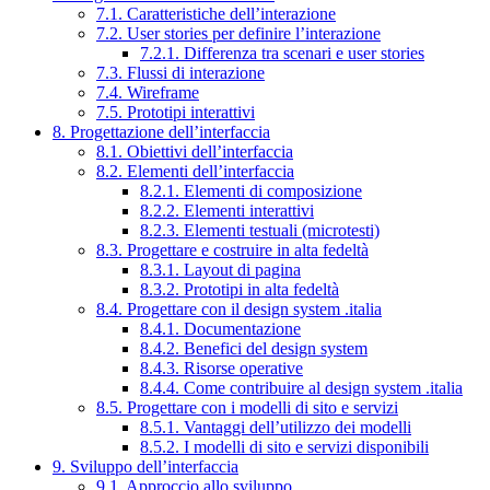
7.1. Caratteristiche dell’interazione
7.2. User stories per definire l’interazione
7.2.1. Differenza tra scenari e user stories
7.3. Flussi di interazione
7.4. Wireframe
7.5. Prototipi interattivi
8. Progettazione dell’interfaccia
8.1. Obiettivi dell’interfaccia
8.2. Elementi dell’interfaccia
8.2.1. Elementi di composizione
8.2.2. Elementi interattivi
8.2.3. Elementi testuali (microtesti)
8.3. Progettare e costruire in alta fedeltà
8.3.1. Layout di pagina
8.3.2. Prototipi in alta fedeltà
8.4. Progettare con il design system .italia
8.4.1. Documentazione
8.4.2. Benefici del design system
8.4.3. Risorse operative
8.4.4. Come contribuire al design system .italia
8.5. Progettare con i modelli di sito e servizi
8.5.1. Vantaggi dell’utilizzo dei modelli
8.5.2. I modelli di sito e servizi disponibili
9. Sviluppo dell’interfaccia
9.1. Approccio allo sviluppo