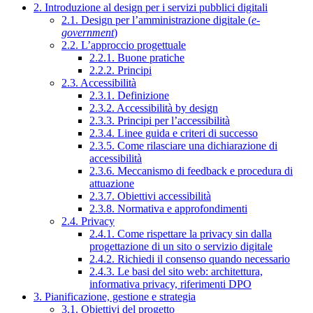
2. Introduzione al design per i servizi pubblici digitali
2.1. Design per l’amministrazione digitale (
e-
government
)
2.2. L’approccio progettuale
2.2.1. Buone pratiche
2.2.2. Principi
2.3. Accessibilità
2.3.1. Definizione
2.3.2. Accessibilità by design
2.3.3. Principi per l’accessibilità
2.3.4. Linee guida e criteri di successo
2.3.5. Come rilasciare una dichiarazione di
accessibilità
2.3.6. Meccanismo di feedback e procedura di
attuazione
2.3.7. Obiettivi accessibilità
2.3.8. Normativa e approfondimenti
2.4. Privacy
2.4.1. Come rispettare la privacy sin dalla
progettazione di un sito o servizio digitale
2.4.2. Richiedi il consenso quando necessario
2.4.3. Le basi del sito web: architettura,
informativa privacy, riferimenti DPO
3. Pianificazione, gestione e strategia
3.1. Obiettivi del progetto