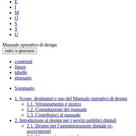
E
I
M
O
S
T
U
Manuale operativo di design
indici e glossario
contenuti
figure
tabelle
glossario
Sommario
1. Scopo, destinatari e uso del Manuale operativo di design
1.1. Versionamento e storico
1.2. Consultazione del manuale
1.3. Contribuisci al manuale
2. Introduzione al design per i servizi pubblici digitali
2.1. Design per l’amministrazione digitale (
e-
government
)