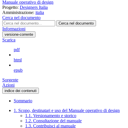
Manuale operativo di design
Progetto:
Designers Italia
Amministrazione:
italia
Cerca nel documento
Cerca nel documento
Informazioni
versione-corrente
Scarica
pdf
html
epub
Sorgente
Azioni
indice dei contenuti
Sommario
1. Scopo, destinatari e uso del Manuale operativo di design
1.1. Versionamento e storico
1.2. Consultazione del manuale
1.3. Contribuisci al manuale