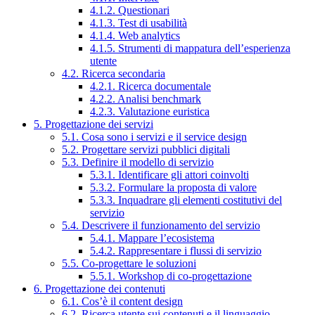
4.1.2. Questionari
4.1.3. Test di usabilità
4.1.4. Web analytics
4.1.5. Strumenti di mappatura dell’esperienza
utente
4.2. Ricerca secondaria
4.2.1. Ricerca documentale
4.2.2. Analisi benchmark
4.2.3. Valutazione euristica
5. Progettazione dei servizi
5.1. Cosa sono i servizi e il service design
5.2. Progettare servizi pubblici digitali
5.3. Definire il modello di servizio
5.3.1. Identificare gli attori coinvolti
5.3.2. Formulare la proposta di valore
5.3.3. Inquadrare gli elementi costitutivi del
servizio
5.4. Descrivere il funzionamento del servizio
5.4.1. Mappare l’ecosistema
5.4.2. Rappresentare i flussi di servizio
5.5. Co-progettare le soluzioni
5.5.1. Workshop di co-progettazione
6. Progettazione dei contenuti
6.1. Cos’è il content design
6.2. Ricerca utente sui contenuti e il linguaggio