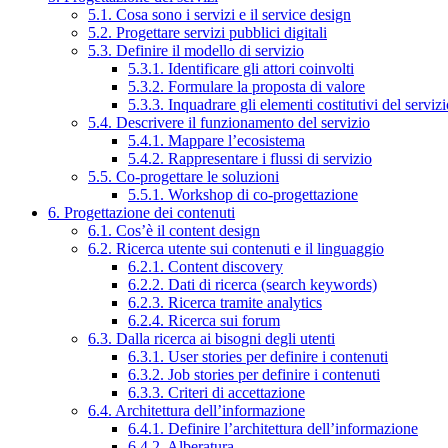
5.1. Cosa sono i servizi e il service design
5.2. Progettare servizi pubblici digitali
5.3. Definire il modello di servizio
5.3.1. Identificare gli attori coinvolti
5.3.2. Formulare la proposta di valore
5.3.3. Inquadrare gli elementi costitutivi del serviz
5.4. Descrivere il funzionamento del servizio
5.4.1. Mappare l’ecosistema
5.4.2. Rappresentare i flussi di servizio
5.5. Co-progettare le soluzioni
5.5.1. Workshop di co-progettazione
6. Progettazione dei contenuti
6.1. Cos’è il content design
6.2. Ricerca utente sui contenuti e il linguaggio
6.2.1. Content discovery
6.2.2. Dati di ricerca (search keywords)
6.2.3. Ricerca tramite analytics
6.2.4. Ricerca sui forum
6.3. Dalla ricerca ai bisogni degli utenti
6.3.1. User stories per definire i contenuti
6.3.2. Job stories per definire i contenuti
6.3.3. Criteri di accettazione
6.4. Architettura dell’informazione
6.4.1. Definire l’architettura dell’informazione
6.4.2. Alberatura