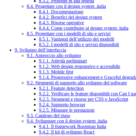
8.3.2. Prototipi in alta fedeltà
8.4. Progettare con il design system .italia
8.4.1. Documentazione
8.4.2. Benefici del design system
8.4.3. Risorse operative
8.4.4. Come contribuire al design system .italia
8.5. Progettare con i modelli di sito e servizi
8.5.1. Vantaggi dell’utilizzo dei modelli
8.5.2. I modelli di sito e servizi disponibili
9. Sviluppo dell’interfaccia
9.1. Approccio allo sviluppo
9.1.1. Attività preliminari
9.1.2. Web design responsivo e accessibile
9.1.3. Mobile first
9.1.4. Progressive enhancement e Graceful degrad
9.2. Strumenti di supporto allo sviluppo del software
9.2.1. Feature detection
9.2.2. Verificare le feature disponibili con Can I us
9.2.3. Strumenti e risorse per CSS e JavaScript
9.2.4. Supporto browser
9.2.5. Misurare le prestazioni
9.3. Catalogo del riuso
9.4. Sviluppare con il design system .italia
9.4.1. Il framework Bootstrap Italia
9.4.2. Il kit di sviluppo React