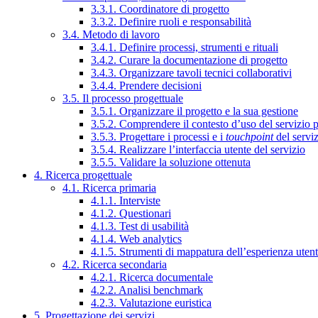
3.3.1. Coordinatore di progetto
3.3.2. Definire ruoli e responsabilità
3.4. Metodo di lavoro
3.4.1. Definire processi, strumenti e rituali
3.4.2. Curare la documentazione di progetto
3.4.3. Organizzare tavoli tecnici collaborativi
3.4.4. Prendere decisioni
3.5. Il processo progettuale
3.5.1. Organizzare il progetto e la sua gestione
3.5.2. Comprendere il contesto d’uso del servizio 
3.5.3. Progettare i processi e i
touchpoint
del servi
3.5.4. Realizzare l’interfaccia utente del servizio
3.5.5. Validare la soluzione ottenuta
4. Ricerca progettuale
4.1. Ricerca primaria
4.1.1. Interviste
4.1.2. Questionari
4.1.3. Test di usabilità
4.1.4. Web analytics
4.1.5. Strumenti di mappatura dell’esperienza uten
4.2. Ricerca secondaria
4.2.1. Ricerca documentale
4.2.2. Analisi benchmark
4.2.3. Valutazione euristica
5. Progettazione dei servizi