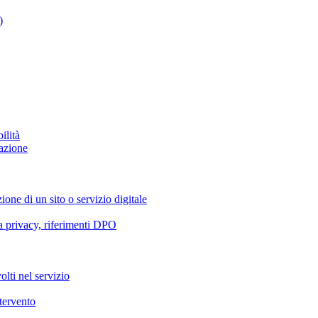
)
ilità
azione
ione di un sito o servizio digitale
va privacy, riferimenti DPO
olti nel servizio
ntervento