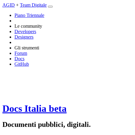
AGID
+
Team Digitale
Piano Triennale
Le community
Developers
Designers
Gli strumenti
Forum
Docs
GitHub
Docs Italia
beta
Documenti pubblici, digitali.