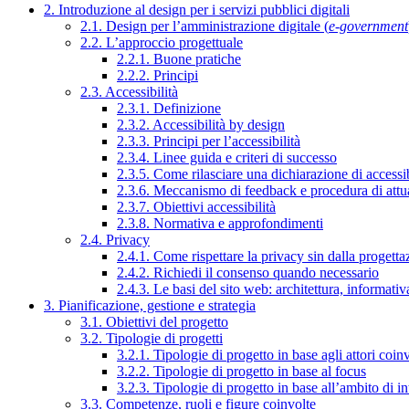
2. Introduzione al design per i servizi pubblici digitali
2.1. Design per l’amministrazione digitale (
e-government
2.2. L’approccio progettuale
2.2.1. Buone pratiche
2.2.2. Principi
2.3. Accessibilità
2.3.1. Definizione
2.3.2. Accessibilità by design
2.3.3. Principi per l’accessibilità
2.3.4. Linee guida e criteri di successo
2.3.5. Come rilasciare una dichiarazione di accessib
2.3.6. Meccanismo di feedback e procedura di attu
2.3.7. Obiettivi accessibilità
2.3.8. Normativa e approfondimenti
2.4. Privacy
2.4.1. Come rispettare la privacy sin dalla progettaz
2.4.2. Richiedi il consenso quando necessario
2.4.3. Le basi del sito web: architettura, informati
3. Pianificazione, gestione e strategia
3.1. Obiettivi del progetto
3.2. Tipologie di progetti
3.2.1. Tipologie di progetto in base agli attori coinv
3.2.2. Tipologie di progetto in base al focus
3.2.3. Tipologie di progetto in base all’ambito di i
3.3. Competenze, ruoli e figure coinvolte