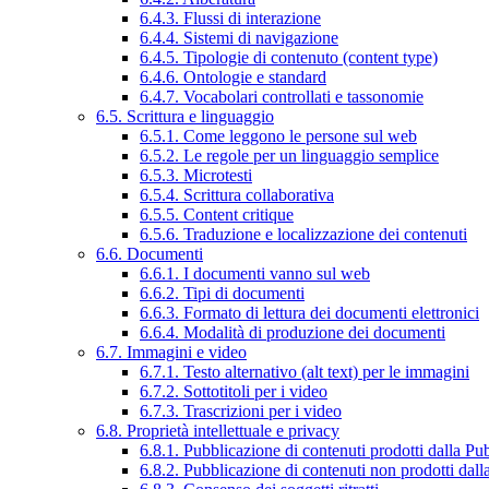
6.4.3. Flussi di interazione
6.4.4. Sistemi di navigazione
6.4.5. Tipologie di contenuto (content type)
6.4.6. Ontologie e standard
6.4.7. Vocabolari controllati e tassonomie
6.5. Scrittura e linguaggio
6.5.1. Come leggono le persone sul web
6.5.2. Le regole per un linguaggio semplice
6.5.3. Microtesti
6.5.4. Scrittura collaborativa
6.5.5. Content critique
6.5.6. Traduzione e localizzazione dei contenuti
6.6. Documenti
6.6.1. I documenti vanno sul web
6.6.2. Tipi di documenti
6.6.3. Formato di lettura dei documenti elettronici
6.6.4. Modalità di produzione dei documenti
6.7. Immagini e video
6.7.1. Testo alternativo (alt text) per le immagini
6.7.2. Sottotitoli per i video
6.7.3. Trascrizioni per i video
6.8. Proprietà intellettuale e privacy
6.8.1. Pubblicazione di contenuti prodotti dalla P
6.8.2. Pubblicazione di contenuti non prodotti dal