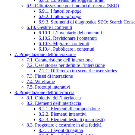
6.8.3. Consenso dei soggetti ritratti
6.9. Ottimizzazione per i motori di ricerca (SEO)
6.9.1. I fattori
on-page
6.9.2. I fattori
off-page
6.9.3. Strumenti di diagnostica SEO: Search Cons
6.10. Gestire i contenuti
6.10.1. L’inventario dei contenuti
6.10.2. Revisionare i contenuti
6.10.3. Migrare i contenuti
6.10.4. Pubblicare i contenuti
7. Progettazione dell’interazione
7.1. Caratteristiche dell’interazione
7.2. User stories per definire l’interazione
7.2.1. Differenza tra scenari e user stories
7.3. Flussi di interazione
7.4. Wireframe
7.5. Prototipi interattivi
8. Progettazione dell’interfaccia
8.1. Obiettivi dell’interfaccia
8.2. Elementi dell’interfaccia
8.2.1. Elementi di composizione
8.2.2. Elementi interattivi
8.2.3. Elementi testuali (microtesti)
8.3. Progettare e costruire in alta fedeltà
8.3.1. Layout di pagina