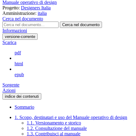
Manuale operativo di design
Progetto:
Designers Italia
Amministrazione:
italia
Cerca nel documento
Cerca nel documento
Informazioni
versione-corrente
Scarica
pdf
html
epub
Sorgente
Azioni
indice dei contenuti
Sommario
1. Scopo, destinatari e uso del Manuale operativo di design
1.1. Versionamento e storico
1.2. Consultazione del manuale
1.3. Contribuisci al manuale