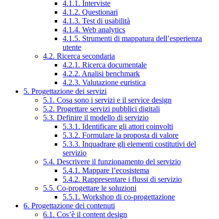
4.1.1. Interviste
4.1.2. Questionari
4.1.3. Test di usabilità
4.1.4. Web analytics
4.1.5. Strumenti di mappatura dell’esperienza
utente
4.2. Ricerca secondaria
4.2.1. Ricerca documentale
4.2.2. Analisi benchmark
4.2.3. Valutazione euristica
5. Progettazione dei servizi
5.1. Cosa sono i servizi e il service design
5.2. Progettare servizi pubblici digitali
5.3. Definire il modello di servizio
5.3.1. Identificare gli attori coinvolti
5.3.2. Formulare la proposta di valore
5.3.3. Inquadrare gli elementi costitutivi del
servizio
5.4. Descrivere il funzionamento del servizio
5.4.1. Mappare l’ecosistema
5.4.2. Rappresentare i flussi di servizio
5.5. Co-progettare le soluzioni
5.5.1. Workshop di co-progettazione
6. Progettazione dei contenuti
6.1. Cos’è il content design