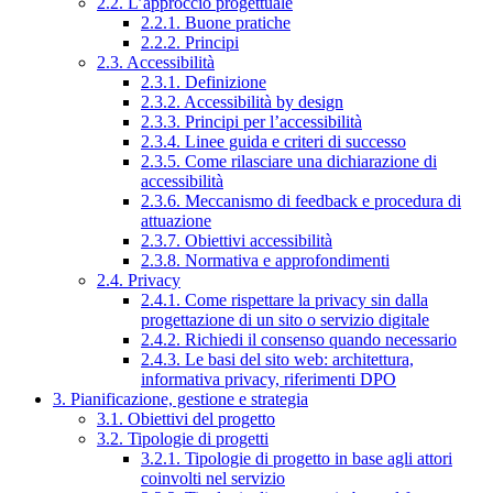
2.2. L’approccio progettuale
2.2.1. Buone pratiche
2.2.2. Principi
2.3. Accessibilità
2.3.1. Definizione
2.3.2. Accessibilità by design
2.3.3. Principi per l’accessibilità
2.3.4. Linee guida e criteri di successo
2.3.5. Come rilasciare una dichiarazione di
accessibilità
2.3.6. Meccanismo di feedback e procedura di
attuazione
2.3.7. Obiettivi accessibilità
2.3.8. Normativa e approfondimenti
2.4. Privacy
2.4.1. Come rispettare la privacy sin dalla
progettazione di un sito o servizio digitale
2.4.2. Richiedi il consenso quando necessario
2.4.3. Le basi del sito web: architettura,
informativa privacy, riferimenti DPO
3. Pianificazione, gestione e strategia
3.1. Obiettivi del progetto
3.2. Tipologie di progetti
3.2.1. Tipologie di progetto in base agli attori
coinvolti nel servizio