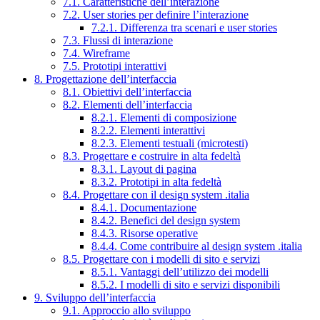
7.1. Caratteristiche dell’interazione
7.2. User stories per definire l’interazione
7.2.1. Differenza tra scenari e user stories
7.3. Flussi di interazione
7.4. Wireframe
7.5. Prototipi interattivi
8. Progettazione dell’interfaccia
8.1. Obiettivi dell’interfaccia
8.2. Elementi dell’interfaccia
8.2.1. Elementi di composizione
8.2.2. Elementi interattivi
8.2.3. Elementi testuali (microtesti)
8.3. Progettare e costruire in alta fedeltà
8.3.1. Layout di pagina
8.3.2. Prototipi in alta fedeltà
8.4. Progettare con il design system .italia
8.4.1. Documentazione
8.4.2. Benefici del design system
8.4.3. Risorse operative
8.4.4. Come contribuire al design system .italia
8.5. Progettare con i modelli di sito e servizi
8.5.1. Vantaggi dell’utilizzo dei modelli
8.5.2. I modelli di sito e servizi disponibili
9. Sviluppo dell’interfaccia
9.1. Approccio allo sviluppo