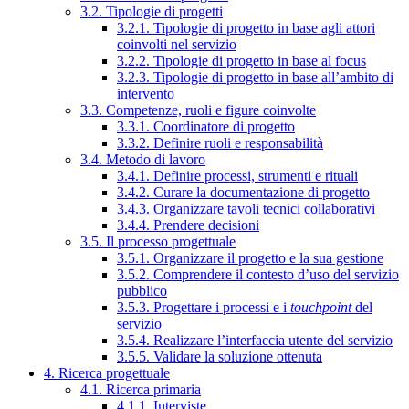
3.2. Tipologie di progetti
3.2.1. Tipologie di progetto in base agli attori
coinvolti nel servizio
3.2.2. Tipologie di progetto in base al focus
3.2.3. Tipologie di progetto in base all’ambito di
intervento
3.3. Competenze, ruoli e figure coinvolte
3.3.1. Coordinatore di progetto
3.3.2. Definire ruoli e responsabilità
3.4. Metodo di lavoro
3.4.1. Definire processi, strumenti e rituali
3.4.2. Curare la documentazione di progetto
3.4.3. Organizzare tavoli tecnici collaborativi
3.4.4. Prendere decisioni
3.5. Il processo progettuale
3.5.1. Organizzare il progetto e la sua gestione
3.5.2. Comprendere il contesto d’uso del servizio
pubblico
3.5.3. Progettare i processi e i
touchpoint
del
servizio
3.5.4. Realizzare l’interfaccia utente del servizio
3.5.5. Validare la soluzione ottenuta
4. Ricerca progettuale
4.1. Ricerca primaria
4.1.1. Interviste