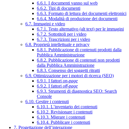
6.6.1. I documenti vanno sul web
6.6.2. Tipi di documenti
6.6.3. Formato di lettura dei documenti elettronici
6.6.4. Modalità di produzione dei documenti
6.7. Immagini e video
6.7.1. Testo alternativo (alt text) per le immagini
6.7.2. Sottotitoli per i video
6.7.3. Trascrizioni per i video
6.8. Proprietà intellettuale e privacy
6.8.1. Pubblicazione di contenuti prodotti dalla
Pubblica Amministrazione
6.8.2. Pubblicazione di contenuti non prodotti
dalla Pubblica Amministrazione
6.8.3. Consenso dei soggetti ritratti
6.9. Ottimizzazione per i motori di ricerca (SEO)
6.9.1. I fattori
on-page
6.9.2. I fattori
off-page
6.9.3. Strumenti di diagnostica SEO: Search
Console
6.10. Gestire i contenuti
6.10.1. L’inventario dei contenuti
6.10.2. Revisionare i contenuti
6.10.3. Migrare i contenuti
6.10.4. Pubblicare i contenuti
7. Progettazione dell’interazione