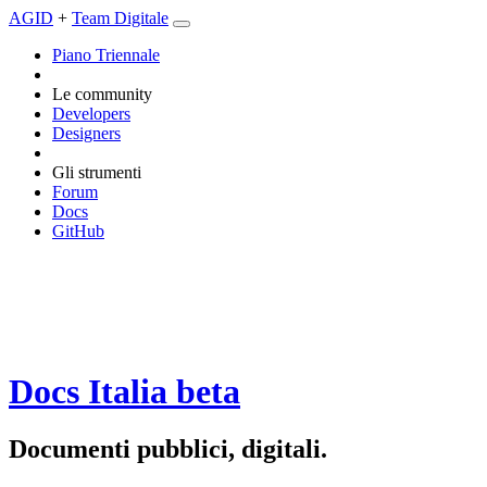
AGID
+
Team Digitale
Piano Triennale
Le community
Developers
Designers
Gli strumenti
Forum
Docs
GitHub
Docs Italia
beta
Documenti pubblici, digitali.