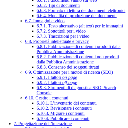
6.6.1. I documenti vanno sul web
6.6.2. Tipi di documenti
6.6.3. Formato di lettura dei documenti elettronici
6.6.4. Modalità di produzione dei documenti
6.7. Immagini e video
6.7.1. Testo alternativo (alt text) per le immagini
6.7.2. Sottotitoli per i video
6.7.3. Trascrizioni per i video
6.8. Proprietà intellettuale e privacy
6.8.1. Pubblicazione di contenuti prodotti dalla
Pubblica Amministrazione
6.8.2. Pubblicazione di contenuti non prodotti
dalla Pubblica Amministrazione
6.8.3. Consenso dei soggetti ritratti
6.9. Ottimizzazione per i motori di ricerca (SEO)
6.9.1. I fattori
on-page
6.9.2. I fattori
off-page
6.9.3. Strumenti di diagnostica SEO: Search
Console
6.10. Gestire i contenuti
6.10.1. L’inventario dei contenuti
6.10.2. Revisionare i contenuti
6.10.3. Migrare i contenuti
6.10.4. Pubblicare i contenuti
7. Progettazione dell’interazione