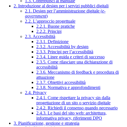
1.3. Contribuisci al manuale
2. Introduzione al design per i servizi pubblici digitali
2.1. Design per l’amministrazione digitale (
e-
government
)
2.2. L’approccio progettuale
2.2.1. Buone pratiche
2.2.2. Principi
2.3. Accessibilità
2.3.1. Definizione
2.3.2. Accessibilità by design
2.3.3. Principi per l’accessibilità
2.3.4. Linee guida e criteri di successo
2.3.5. Come rilasciare una dichiarazione di
accessibilità
2.3.6. Meccanismo di feedback e procedura di
attuazione
2.3.7. Obiettivi accessibilità
2.3.8. Normativa e approfondimenti
2.4. Privacy
2.4.1. Come rispettare la privacy sin dalla
progettazione di un sito o servizio digitale
2.4.2. Richiedi il consenso quando necessario
2.4.3. Le basi del sito web: architettura,
informativa privacy, riferimenti DPO
3. Pianificazione, gestione e strategia