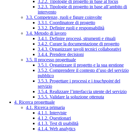
3.2.2. Tipologie di progetto in base al focus
3.2.3. Tipologie di progetto in base all’ambito di
intervento
3.3. Competenze, ruoli e figure coinvolte
3.3.1. Coordinatore di progetto
3.3.2. Definire ruoli e responsabilità
3.4. Metodo di lavoro
3.4.1. Definire processi, strumenti e rituali
3.4.2. Curare la documentazione di progetto
3.4.3. Organizzare tavoli tecnici collaborativi
3.4.4. Prendere decisioni
3.5. Il processo progettuale
3.5.1. Organizzare il progetto e la sua gestione
3.5.2. Comprendere il contesto d’uso del servizio
pubblico
3.5.3. Progettare i processi e i
touchpoint
del
servizio
3.5.4. Realizzare l’interfaccia utente del servizio
3.5.5. Validare la soluzione ottenuta
4. Ricerca progettuale
4.1. Ricerca primaria
4.1.1. Interviste
4.1.2. Questionari
4.1.3. Test di usabilità
4.1.4. Web analytics