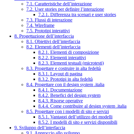
7.1. Caratteristiche dell’interazione
7.2. User stories per definire l’interazione
7.2.1. Differenza tra scenari e user stories
7.3. Flussi di interazione
7.4. Wireframe
7.5. Prototipi interattivi
8. Progettazione dell’interfaccia
8.1. Obiettivi dell’interfaccia
8.2. Elementi dell’interfaccia
8.2.1. Elementi di composizione
8.2.2. Elementi interattivi
8.2.3. Elementi testuali (microtesti)
8.3. Progettare e costruire in alta fedeltà
8.3.1. Layout di pagina
8.3.2. Prototipi in alta fedeltà
8.4. Progettare con il design system .italia
8.4.1. Documentazione
8.4.2. Benefici del design system
8.4.3. Risorse operative
8.4.4. Come contribuire al design system .italia
8.5. Progettare con i modelli di sito e servizi
8.5.1. Vantaggi dell’utilizzo dei modelli
8.5.2. I modelli di sito e servizi disponibili
9. Sviluppo dell’interfaccia
9.1. Approccio allo sviluppo