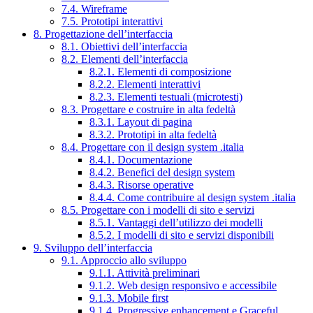
7.4. Wireframe
7.5. Prototipi interattivi
8. Progettazione dell’interfaccia
8.1. Obiettivi dell’interfaccia
8.2. Elementi dell’interfaccia
8.2.1. Elementi di composizione
8.2.2. Elementi interattivi
8.2.3. Elementi testuali (microtesti)
8.3. Progettare e costruire in alta fedeltà
8.3.1. Layout di pagina
8.3.2. Prototipi in alta fedeltà
8.4. Progettare con il design system .italia
8.4.1. Documentazione
8.4.2. Benefici del design system
8.4.3. Risorse operative
8.4.4. Come contribuire al design system .italia
8.5. Progettare con i modelli di sito e servizi
8.5.1. Vantaggi dell’utilizzo dei modelli
8.5.2. I modelli di sito e servizi disponibili
9. Sviluppo dell’interfaccia
9.1. Approccio allo sviluppo
9.1.1. Attività preliminari
9.1.2. Web design responsivo e accessibile
9.1.3. Mobile first
9.1.4. Progressive enhancement e Graceful