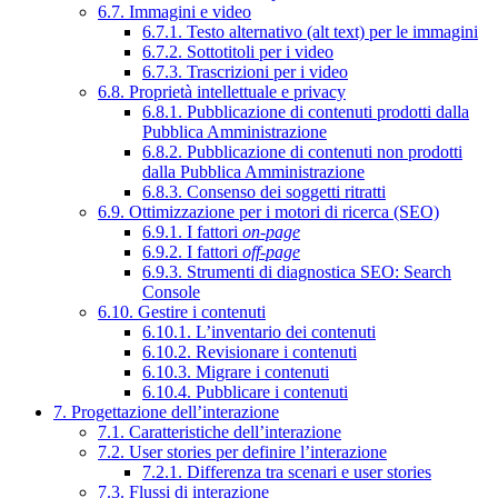
6.7. Immagini e video
6.7.1. Testo alternativo (alt text) per le immagini
6.7.2. Sottotitoli per i video
6.7.3. Trascrizioni per i video
6.8. Proprietà intellettuale e privacy
6.8.1. Pubblicazione di contenuti prodotti dalla
Pubblica Amministrazione
6.8.2. Pubblicazione di contenuti non prodotti
dalla Pubblica Amministrazione
6.8.3. Consenso dei soggetti ritratti
6.9. Ottimizzazione per i motori di ricerca (SEO)
6.9.1. I fattori
on-page
6.9.2. I fattori
off-page
6.9.3. Strumenti di diagnostica SEO: Search
Console
6.10. Gestire i contenuti
6.10.1. L’inventario dei contenuti
6.10.2. Revisionare i contenuti
6.10.3. Migrare i contenuti
6.10.4. Pubblicare i contenuti
7. Progettazione dell’interazione
7.1. Caratteristiche dell’interazione
7.2. User stories per definire l’interazione
7.2.1. Differenza tra scenari e user stories
7.3. Flussi di interazione