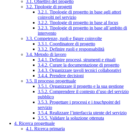
3.1. Obiettivi del progetto
3.2. Tipologie di progetti
3.2.1. Tipologie di progetto in base agli attori
coinvolti nel servizio
3.2.2. Tipologie di progetto in base al focus
3.2.3. Tipologie di progetto in base all’ambito di
intervento
3.3. Competenze, ruoli e figure coinvolte
3.3.1. Coordinatore di progetto
3.3.2. Definire ruoli e responsabilità
3.4. Metodo di lavoro
3.4.1. Definire processi, strumenti e rituali
3.4.2. Curare la documentazione di progetto
3.4.3. Organizzare tavoli tecnici collaborativi
3.4.4. Prendere decisioni
3.5. Il processo progettuale
3.5.1. Organizzare il progetto e la sua gestione
3.5.2. Comprendere il contesto d’uso del servizio
pubblico
3.5.3. Progettare i processi e i
touchpoint
del
servizio
3.5.4. Realizzare l’interfaccia utente del servizio
3.5.5. Validare la soluzione ottenuta
4. Ricerca progettuale
4.1. Ricerca primaria