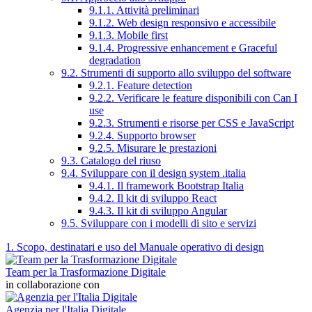
9.1.1. Attività preliminari
9.1.2. Web design responsivo e accessibile
9.1.3. Mobile first
9.1.4. Progressive enhancement e Graceful
degradation
9.2. Strumenti di supporto allo sviluppo del software
9.2.1. Feature detection
9.2.2. Verificare le feature disponibili con Can I
use
9.2.3. Strumenti e risorse per CSS e JavaScript
9.2.4. Supporto browser
9.2.5. Misurare le prestazioni
9.3. Catalogo del riuso
9.4. Sviluppare con il design system .italia
9.4.1. Il framework Bootstrap Italia
9.4.2. Il kit di sviluppo React
9.4.3. Il kit di sviluppo Angular
9.5. Sviluppare con i modelli di sito e servizi
1. Scopo, destinatari e uso del Manuale operativo di design
Team per la Trasformazione Digitale
in collaborazione con
Agenzia per l'Italia Digitale