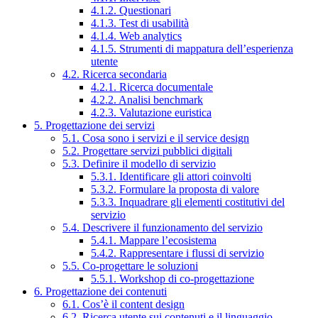
4.1.2. Questionari
4.1.3. Test di usabilità
4.1.4. Web analytics
4.1.5. Strumenti di mappatura dell’esperienza
utente
4.2. Ricerca secondaria
4.2.1. Ricerca documentale
4.2.2. Analisi benchmark
4.2.3. Valutazione euristica
5. Progettazione dei servizi
5.1. Cosa sono i servizi e il service design
5.2. Progettare servizi pubblici digitali
5.3. Definire il modello di servizio
5.3.1. Identificare gli attori coinvolti
5.3.2. Formulare la proposta di valore
5.3.3. Inquadrare gli elementi costitutivi del
servizio
5.4. Descrivere il funzionamento del servizio
5.4.1. Mappare l’ecosistema
5.4.2. Rappresentare i flussi di servizio
5.5. Co-progettare le soluzioni
5.5.1. Workshop di co-progettazione
6. Progettazione dei contenuti
6.1. Cos’è il content design
6.2. Ricerca utente sui contenuti e il linguaggio