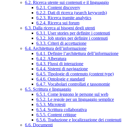
6.2. Ricerca utente sui contenuti e il linguaggio
6.2.1. Content discovery
6.2.2. Dati di ricerca (search keywords)
6.2.3. Ricerca tramite analytics
6.2.4. Ricerca sui forum
6.3. Dalla ricerca ai bisogni degli utenti
6.3.1. User stories per definire i contenuti
6.3.2. Job stories per definire i contenuti
6.3.3. Criteri di accettazione
6.4. Architettura dell’informazione
6.4.1. Definire l’architettura dell’informazione
6.4.2. Alberatura
6.4.3. Flussi di interazione
6.4.4. Sistemi di navigazione
6.4.5. Tipologie di contenuto (content type)
6.4.6. Ontologie e standard
6.4.7. Vocabolari controllati e tassonomie
6.5. Scrittura e linguaggio
6.5.1. Come leggono le persone sul web
6.5.2. Le regole per un linguaggio semplice
6.5.3. Microtesti
6.5.4. Scrittura collaborativa
6.5.5. Content critique
6.5.6. Traduzione e localizzazione dei contenuti
6.6. Documenti