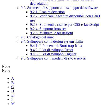
degradation
9.2. Strumenti di supporto allo sviluppo del software
9.2.1. Feature detection
9.2.2. Verificare le feature disponibili con Can I
use
9.2.3. Strumenti e risorse per CSS e JavaScript
9.2.4. Supporto browser
9.2.5. Misurare le prestazioni
9.3. Catalogo del riuso
9.4. Sviluppare con il design system .italia
9.4.1. Il framework Bootstrap Italia
9.4.2. Il kit di sviluppo React
9.4.3. Il kit di sviluppo Angular
9.5. Sviluppare con i modelli di sito e servizi
None
None
A
B
C
D
E
I
M