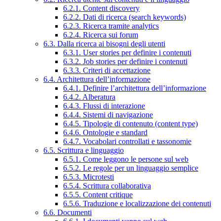
6.2.1. Content discovery
6.2.2. Dati di ricerca (search keywords)
6.2.3. Ricerca tramite analytics
6.2.4. Ricerca sui forum
6.3. Dalla ricerca ai bisogni degli utenti
6.3.1. User stories per definire i contenuti
6.3.2. Job stories per definire i contenuti
6.3.3. Criteri di accettazione
6.4. Architettura dell’informazione
6.4.1. Definire l’architettura dell’informazione
6.4.2. Alberatura
6.4.3. Flussi di interazione
6.4.4. Sistemi di navigazione
6.4.5. Tipologie di contenuto (content type)
6.4.6. Ontologie e standard
6.4.7. Vocabolari controllati e tassonomie
6.5. Scrittura e linguaggio
6.5.1. Come leggono le persone sul web
6.5.2. Le regole per un linguaggio semplice
6.5.3. Microtesti
6.5.4. Scrittura collaborativa
6.5.5. Content critique
6.5.6. Traduzione e localizzazione dei contenuti
6.6. Documenti