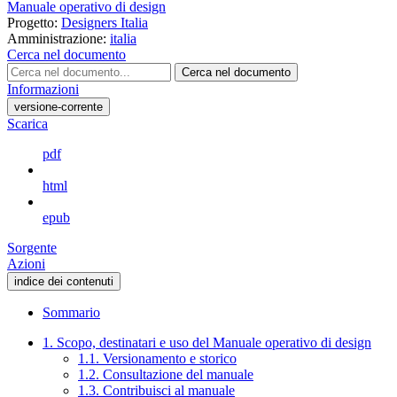
Manuale operativo di design
Progetto:
Designers Italia
Amministrazione:
italia
Cerca nel documento
Cerca nel documento
Informazioni
versione-corrente
Scarica
pdf
html
epub
Sorgente
Azioni
indice dei contenuti
Sommario
1. Scopo, destinatari e uso del Manuale operativo di design
1.1. Versionamento e storico
1.2. Consultazione del manuale
1.3. Contribuisci al manuale