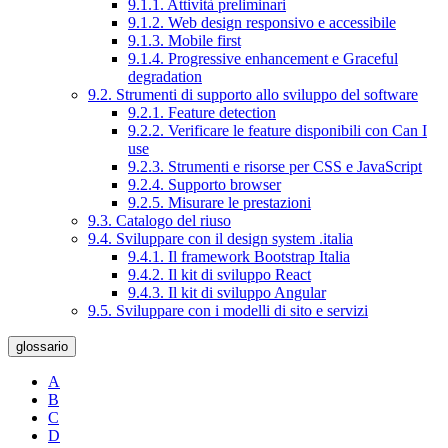
9.1.1. Attività preliminari
9.1.2. Web design responsivo e accessibile
9.1.3. Mobile first
9.1.4. Progressive enhancement e Graceful
degradation
9.2. Strumenti di supporto allo sviluppo del software
9.2.1. Feature detection
9.2.2. Verificare le feature disponibili con Can I
use
9.2.3. Strumenti e risorse per CSS e JavaScript
9.2.4. Supporto browser
9.2.5. Misurare le prestazioni
9.3. Catalogo del riuso
9.4. Sviluppare con il design system .italia
9.4.1. Il framework Bootstrap Italia
9.4.2. Il kit di sviluppo React
9.4.3. Il kit di sviluppo Angular
9.5. Sviluppare con i modelli di sito e servizi
glossario
A
B
C
D