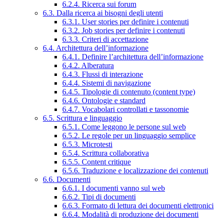
6.2.4. Ricerca sui forum
6.3. Dalla ricerca ai bisogni degli utenti
6.3.1. User stories per definire i contenuti
6.3.2. Job stories per definire i contenuti
6.3.3. Criteri di accettazione
6.4. Architettura dell’informazione
6.4.1. Definire l’architettura dell’informazione
6.4.2. Alberatura
6.4.3. Flussi di interazione
6.4.4. Sistemi di navigazione
6.4.5. Tipologie di contenuto (content type)
6.4.6. Ontologie e standard
6.4.7. Vocabolari controllati e tassonomie
6.5. Scrittura e linguaggio
6.5.1. Come leggono le persone sul web
6.5.2. Le regole per un linguaggio semplice
6.5.3. Microtesti
6.5.4. Scrittura collaborativa
6.5.5. Content critique
6.5.6. Traduzione e localizzazione dei contenuti
6.6. Documenti
6.6.1. I documenti vanno sul web
6.6.2. Tipi di documenti
6.6.3. Formato di lettura dei documenti elettronici
6.6.4. Modalità di produzione dei documenti