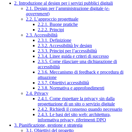
2. Introduzione al design per i servizi pubblici digitali
2.1. Design per l’amministrazione digitale (
e-
government
)
2.2. L’approccio progettuale
2.2.1. Buone pratiche
2.2.2. Principi
2.3. Accessibilità
2.3.1. Definizione
2.3.2. Accessibilità by design
2.3.3. Principi per l’accessibilità
2.3.4. Linee guida e criteri di successo
2.3.5. Come rilasciare una dichiarazione di
accessibilità
2.3.6. Meccanismo di feedback e procedura di
attuazione
2.3.7. Obiettivi accessibilità
2.3.8. Normativa e approfondimenti
2.4. Privacy
2.4.1. Come rispettare la privacy sin dalla
progettazione di un sito o servizio digitale
2.4.2. Richiedi il consenso quando necessario
2.4.3. Le basi del sito web: architettura,
informativa privacy, riferimenti DPO
3. Pianificazione, gestione e strategia
3.1. Obiettivi del progetto