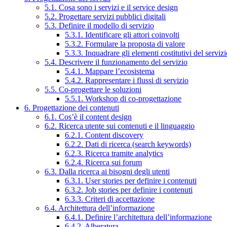
5.1. Cosa sono i servizi e il service design
5.2. Progettare servizi pubblici digitali
5.3. Definire il modello di servizio
5.3.1. Identificare gli attori coinvolti
5.3.2. Formulare la proposta di valore
5.3.3. Inquadrare gli elementi costitutivi del serviz
5.4. Descrivere il funzionamento del servizio
5.4.1. Mappare l’ecosistema
5.4.2. Rappresentare i flussi di servizio
5.5. Co-progettare le soluzioni
5.5.1. Workshop di co-progettazione
6. Progettazione dei contenuti
6.1. Cos’è il content design
6.2. Ricerca utente sui contenuti e il linguaggio
6.2.1. Content discovery
6.2.2. Dati di ricerca (search keywords)
6.2.3. Ricerca tramite analytics
6.2.4. Ricerca sui forum
6.3. Dalla ricerca ai bisogni degli utenti
6.3.1. User stories per definire i contenuti
6.3.2. Job stories per definire i contenuti
6.3.3. Criteri di accettazione
6.4. Architettura dell’informazione
6.4.1. Definire l’architettura dell’informazione
6.4.2. Alberatura