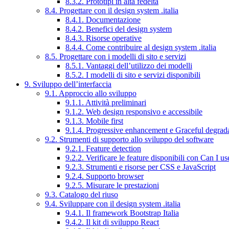
8.3.2. Prototipi in alta fedeltà
8.4. Progettare con il design system .italia
8.4.1. Documentazione
8.4.2. Benefici del design system
8.4.3. Risorse operative
8.4.4. Come contribuire al design system .italia
8.5. Progettare con i modelli di sito e servizi
8.5.1. Vantaggi dell’utilizzo dei modelli
8.5.2. I modelli di sito e servizi disponibili
9. Sviluppo dell’interfaccia
9.1. Approccio allo sviluppo
9.1.1. Attività preliminari
9.1.2. Web design responsivo e accessibile
9.1.3. Mobile first
9.1.4. Progressive enhancement e Graceful degrad
9.2. Strumenti di supporto allo sviluppo del software
9.2.1. Feature detection
9.2.2. Verificare le feature disponibili con Can I us
9.2.3. Strumenti e risorse per CSS e JavaScript
9.2.4. Supporto browser
9.2.5. Misurare le prestazioni
9.3. Catalogo del riuso
9.4. Sviluppare con il design system .italia
9.4.1. Il framework Bootstrap Italia
9.4.2. Il kit di sviluppo React