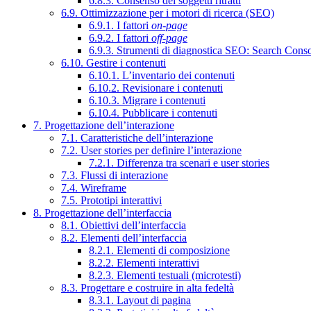
6.8.3. Consenso dei soggetti ritratti
6.9. Ottimizzazione per i motori di ricerca (SEO)
6.9.1. I fattori
on-page
6.9.2. I fattori
off-page
6.9.3. Strumenti di diagnostica SEO: Search Cons
6.10. Gestire i contenuti
6.10.1. L’inventario dei contenuti
6.10.2. Revisionare i contenuti
6.10.3. Migrare i contenuti
6.10.4. Pubblicare i contenuti
7. Progettazione dell’interazione
7.1. Caratteristiche dell’interazione
7.2. User stories per definire l’interazione
7.2.1. Differenza tra scenari e user stories
7.3. Flussi di interazione
7.4. Wireframe
7.5. Prototipi interattivi
8. Progettazione dell’interfaccia
8.1. Obiettivi dell’interfaccia
8.2. Elementi dell’interfaccia
8.2.1. Elementi di composizione
8.2.2. Elementi interattivi
8.2.3. Elementi testuali (microtesti)
8.3. Progettare e costruire in alta fedeltà
8.3.1. Layout di pagina