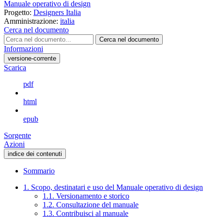
Manuale operativo di design
Progetto:
Designers Italia
Amministrazione:
italia
Cerca nel documento
Cerca nel documento
Informazioni
versione-corrente
Scarica
pdf
html
epub
Sorgente
Azioni
indice dei contenuti
Sommario
1. Scopo, destinatari e uso del Manuale operativo di design
1.1. Versionamento e storico
1.2. Consultazione del manuale
1.3. Contribuisci al manuale