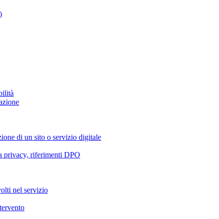
)
ilità
azione
ione di un sito o servizio digitale
va privacy, riferimenti DPO
olti nel servizio
ntervento