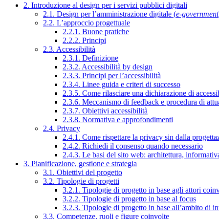
2. Introduzione al design per i servizi pubblici digitali
2.1. Design per l’amministrazione digitale (
e-government
2.2. L’approccio progettuale
2.2.1. Buone pratiche
2.2.2. Principi
2.3. Accessibilità
2.3.1. Definizione
2.3.2. Accessibilità by design
2.3.3. Principi per l’accessibilità
2.3.4. Linee guida e criteri di successo
2.3.5. Come rilasciare una dichiarazione di accessib
2.3.6. Meccanismo di feedback e procedura di attu
2.3.7. Obiettivi accessibilità
2.3.8. Normativa e approfondimenti
2.4. Privacy
2.4.1. Come rispettare la privacy sin dalla progettaz
2.4.2. Richiedi il consenso quando necessario
2.4.3. Le basi del sito web: architettura, informati
3. Pianificazione, gestione e strategia
3.1. Obiettivi del progetto
3.2. Tipologie di progetti
3.2.1. Tipologie di progetto in base agli attori coinv
3.2.2. Tipologie di progetto in base al focus
3.2.3. Tipologie di progetto in base all’ambito di i
3.3. Competenze, ruoli e figure coinvolte