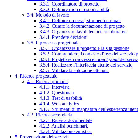
3.3.1. Coordinatore di progetto
3.3.2. Definire ruoli e responsabilità
3.4. Metodo di lavoro
3.4.1. Definire processi, strumenti e rituali
3.4.2. Curare la documentazione di progetto
3.4.3. Organizzare tavoli tecnici collaborativi
3.4.4. Prendere decisioni
3.5. Il processo progettuale
3.5.1. Organizzare il progetto e la sua gestione
3.5.2. Comprendere il contesto d’uso del servizio 
3.5.3. Progettare i processi e i
touchpoint
del servi
3.5.4. Realizzare l’interfaccia utente del servizio
3.5.5. Validare la soluzione ottenuta
4. Ricerca progettuale
4.1. Ricerca primaria
4.1.1. Interviste
4.1.2. Questionari
4.1.3. Test di usabilità
4.1.4. Web analytics
4.1.5. Strumenti di mappatura dell’esperienza uten
4.2. Ricerca secondaria
4.2.1. Ricerca documentale
4.2.2. Analisi benchmark
4.2.3. Valutazione euristica
5. Progettazione dei servizi