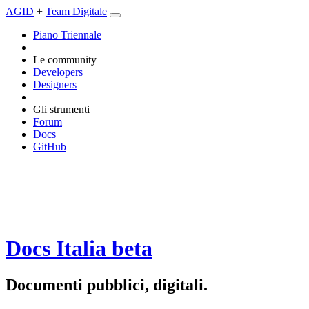
AGID
+
Team Digitale
Piano Triennale
Le community
Developers
Designers
Gli strumenti
Forum
Docs
GitHub
Docs Italia
beta
Documenti pubblici, digitali.