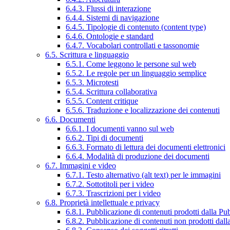
6.4.3. Flussi di interazione
6.4.4. Sistemi di navigazione
6.4.5. Tipologie di contenuto (content type)
6.4.6. Ontologie e standard
6.4.7. Vocabolari controllati e tassonomie
6.5. Scrittura e linguaggio
6.5.1. Come leggono le persone sul web
6.5.2. Le regole per un linguaggio semplice
6.5.3. Microtesti
6.5.4. Scrittura collaborativa
6.5.5. Content critique
6.5.6. Traduzione e localizzazione dei contenuti
6.6. Documenti
6.6.1. I documenti vanno sul web
6.6.2. Tipi di documenti
6.6.3. Formato di lettura dei documenti elettronici
6.6.4. Modalità di produzione dei documenti
6.7. Immagini e video
6.7.1. Testo alternativo (alt text) per le immagini
6.7.2. Sottotitoli per i video
6.7.3. Trascrizioni per i video
6.8. Proprietà intellettuale e privacy
6.8.1. Pubblicazione di contenuti prodotti dalla P
6.8.2. Pubblicazione di contenuti non prodotti dal