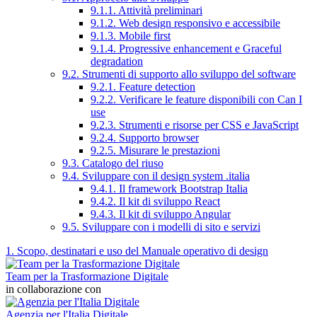
9.1.1. Attività preliminari
9.1.2. Web design responsivo e accessibile
9.1.3. Mobile first
9.1.4. Progressive enhancement e Graceful
degradation
9.2. Strumenti di supporto allo sviluppo del software
9.2.1. Feature detection
9.2.2. Verificare le feature disponibili con Can I
use
9.2.3. Strumenti e risorse per CSS e JavaScript
9.2.4. Supporto browser
9.2.5. Misurare le prestazioni
9.3. Catalogo del riuso
9.4. Sviluppare con il design system .italia
9.4.1. Il framework Bootstrap Italia
9.4.2. Il kit di sviluppo React
9.4.3. Il kit di sviluppo Angular
9.5. Sviluppare con i modelli di sito e servizi
1. Scopo, destinatari e uso del Manuale operativo di design
Team per la Trasformazione Digitale
in collaborazione con
Agenzia per l'Italia Digitale