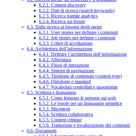
6.2.1. Content discovery
6.2.2. Dati di ricerca (search keywords)
6.2.3. Ricerca tramite analytics
6.2.4. Ricerca sui forum
6.3. Dalla ricerca ai bisogni degli utenti
6.3.1. User stories per definire i contenuti
6.3.2. Job stories per definire i contenuti
6.3.3. Criteri di accettazione
6.4. Architettura dell’informazione
6.4.1. Definire l’architettura dell’informazione
6.4.2. Alberatura
6.4.3. Flussi di interazione
6.4.4. Sistemi di navigazione
6.4.5. Tipologie di contenuto (content type)
6.4.6. Ontologie e standard
6.4.7. Vocabolari controllati e tassonomie
6.5. Scrittura e linguaggio
6.5.1. Come leggono le persone sul web
6.5.2. Le regole per un linguaggio semplice
6.5.3. Microtesti
6.5.4. Scrittura collaborativa
6.5.5. Content critique
6.5.6. Traduzione e localizzazione dei contenuti
6.6. Documenti