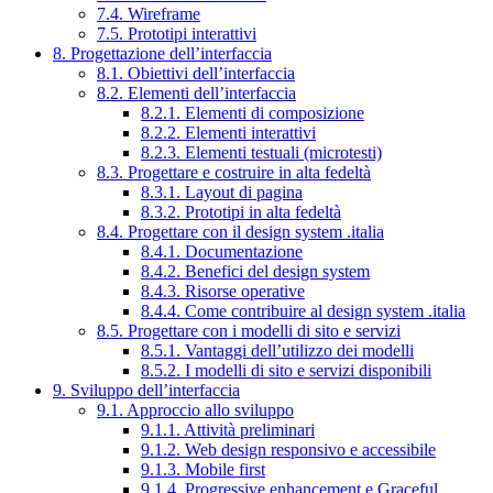
7.4. Wireframe
7.5. Prototipi interattivi
8. Progettazione dell’interfaccia
8.1. Obiettivi dell’interfaccia
8.2. Elementi dell’interfaccia
8.2.1. Elementi di composizione
8.2.2. Elementi interattivi
8.2.3. Elementi testuali (microtesti)
8.3. Progettare e costruire in alta fedeltà
8.3.1. Layout di pagina
8.3.2. Prototipi in alta fedeltà
8.4. Progettare con il design system .italia
8.4.1. Documentazione
8.4.2. Benefici del design system
8.4.3. Risorse operative
8.4.4. Come contribuire al design system .italia
8.5. Progettare con i modelli di sito e servizi
8.5.1. Vantaggi dell’utilizzo dei modelli
8.5.2. I modelli di sito e servizi disponibili
9. Sviluppo dell’interfaccia
9.1. Approccio allo sviluppo
9.1.1. Attività preliminari
9.1.2. Web design responsivo e accessibile
9.1.3. Mobile first
9.1.4. Progressive enhancement e Graceful