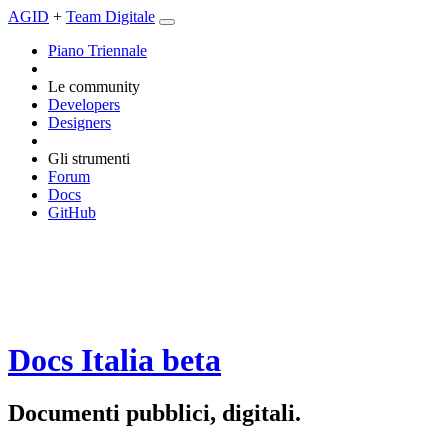
AGID
+
Team Digitale
Piano Triennale
Le community
Developers
Designers
Gli strumenti
Forum
Docs
GitHub
Docs Italia
beta
Documenti pubblici, digitali.