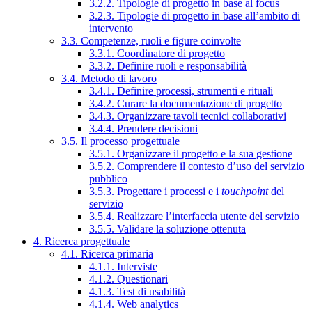
3.2.2. Tipologie di progetto in base al focus
3.2.3. Tipologie di progetto in base all’ambito di
intervento
3.3. Competenze, ruoli e figure coinvolte
3.3.1. Coordinatore di progetto
3.3.2. Definire ruoli e responsabilità
3.4. Metodo di lavoro
3.4.1. Definire processi, strumenti e rituali
3.4.2. Curare la documentazione di progetto
3.4.3. Organizzare tavoli tecnici collaborativi
3.4.4. Prendere decisioni
3.5. Il processo progettuale
3.5.1. Organizzare il progetto e la sua gestione
3.5.2. Comprendere il contesto d’uso del servizio
pubblico
3.5.3. Progettare i processi e i
touchpoint
del
servizio
3.5.4. Realizzare l’interfaccia utente del servizio
3.5.5. Validare la soluzione ottenuta
4. Ricerca progettuale
4.1. Ricerca primaria
4.1.1. Interviste
4.1.2. Questionari
4.1.3. Test di usabilità
4.1.4. Web analytics