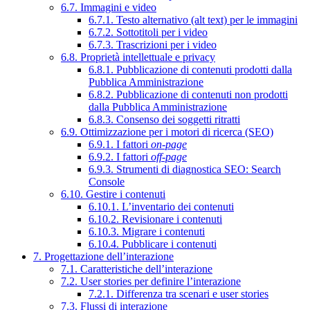
6.7. Immagini e video
6.7.1. Testo alternativo (alt text) per le immagini
6.7.2. Sottotitoli per i video
6.7.3. Trascrizioni per i video
6.8. Proprietà intellettuale e privacy
6.8.1. Pubblicazione di contenuti prodotti dalla
Pubblica Amministrazione
6.8.2. Pubblicazione di contenuti non prodotti
dalla Pubblica Amministrazione
6.8.3. Consenso dei soggetti ritratti
6.9. Ottimizzazione per i motori di ricerca (SEO)
6.9.1. I fattori
on-page
6.9.2. I fattori
off-page
6.9.3. Strumenti di diagnostica SEO: Search
Console
6.10. Gestire i contenuti
6.10.1. L’inventario dei contenuti
6.10.2. Revisionare i contenuti
6.10.3. Migrare i contenuti
6.10.4. Pubblicare i contenuti
7. Progettazione dell’interazione
7.1. Caratteristiche dell’interazione
7.2. User stories per definire l’interazione
7.2.1. Differenza tra scenari e user stories
7.3. Flussi di interazione