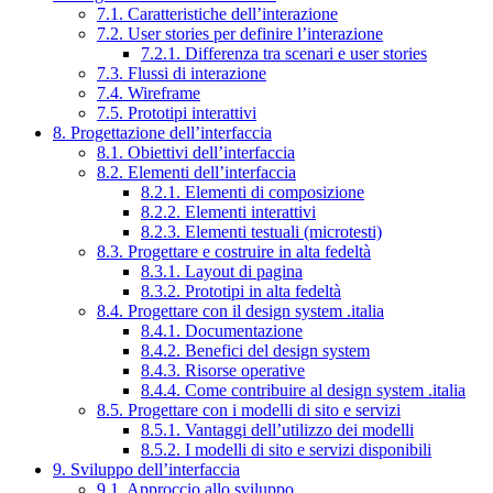
7.1. Caratteristiche dell’interazione
7.2. User stories per definire l’interazione
7.2.1. Differenza tra scenari e user stories
7.3. Flussi di interazione
7.4. Wireframe
7.5. Prototipi interattivi
8. Progettazione dell’interfaccia
8.1. Obiettivi dell’interfaccia
8.2. Elementi dell’interfaccia
8.2.1. Elementi di composizione
8.2.2. Elementi interattivi
8.2.3. Elementi testuali (microtesti)
8.3. Progettare e costruire in alta fedeltà
8.3.1. Layout di pagina
8.3.2. Prototipi in alta fedeltà
8.4. Progettare con il design system .italia
8.4.1. Documentazione
8.4.2. Benefici del design system
8.4.3. Risorse operative
8.4.4. Come contribuire al design system .italia
8.5. Progettare con i modelli di sito e servizi
8.5.1. Vantaggi dell’utilizzo dei modelli
8.5.2. I modelli di sito e servizi disponibili
9. Sviluppo dell’interfaccia
9.1. Approccio allo sviluppo