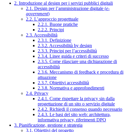
2. Introduzione al design per i servizi pubblici digitali
2.1. Design per l’amministrazione digitale (
e-
government
)
2.2. L’approccio progettuale
2.2.1. Buone pratiche
2.2.2. Principi
2.3. Accessibilità
2.3.1. Definizione
2.3.2. Accessibilità by design
2.3.3. Principi per l’accessibilità
2.3.4. Linee guida e criteri di successo
2.3.5. Come rilasciare una dichiarazione di
accessibilità
2.3.6. Meccanismo di feedback e procedura di
attuazione
2.3.7. Obiettivi accessibilità
2.3.8. Normativa e approfondimenti
2.4. Privacy
2.4.1. Come rispettare la privacy sin dalla
progettazione di un sito o servizio digitale
2.4.2. Richiedi il consenso quando necessario
2.4.3. Le basi del sito web: architettura,
informativa privacy, riferimenti DPO
3. Pianificazione, gestione e strategia
3.1. Obiettivi del progetto