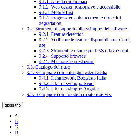
9.1.1. Attività preliminari
9.1.2. Web design responsivo e accessibile
9.1.3. Mobile first
9.1.4. Progressive enhancement e Graceful
degradation
9.2. Strumenti di supporto allo sviluppo del software
9.2.1. Feature detection
9.2.2. Verificare le feature disponibili con Can I
use
9.2.3. Strumenti e risorse per CSS e JavaScript
9.2.4. Supporto browser
9.2.5. Misurare le prestazioni
9.3. Catalogo del riuso
9.4. Sviluppare con il design system .italia
9.4.1. Il framework Bootstrap Italia
9.4.2. Il kit di sviluppo React
9.4.3. Il kit di sviluppo Angular
9.5. Sviluppare con i modelli di sito e servizi
glossario
A
B
C
D