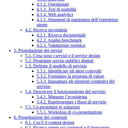
4.1.2. Questionari
4.1.3. Test di usabilità
4.1.4. Web analytics
4.1.5. Strumenti di mappatura dell’esperienza
utente
4.2. Ricerca secondaria
4.2.1. Ricerca documentale
4.2.2. Analisi benchmark
4.2.3. Valutazione euristica
5. Progettazione dei servizi
5.1. Cosa sono i servizi e il service design
5.2. Progettare servizi pubblici digitali
5.3. Definire il modello di servizio
5.3.1. Identificare gli attori coinvolti
5.3.2. Formulare la proposta di valore
5.3.3. Inquadrare gli elementi costitutivi del
servizio
5.4. Descrivere il funzionamento del servizio
5.4.1. Mappare l’ecosistema
5.4.2. Rappresentare i flussi di servizio
5.5. Co-progettare le soluzioni
5.5.1. Workshop di co-progettazione
6. Progettazione dei contenuti
6.1. Cos’è il content design
6.2. Ricerca utente sui contenuti e il linguaggio