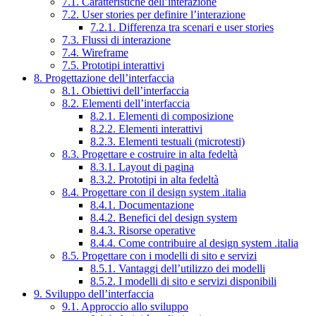
7.1. Caratteristiche dell’interazione
7.2. User stories per definire l’interazione
7.2.1. Differenza tra scenari e user stories
7.3. Flussi di interazione
7.4. Wireframe
7.5. Prototipi interattivi
8. Progettazione dell’interfaccia
8.1. Obiettivi dell’interfaccia
8.2. Elementi dell’interfaccia
8.2.1. Elementi di composizione
8.2.2. Elementi interattivi
8.2.3. Elementi testuali (microtesti)
8.3. Progettare e costruire in alta fedeltà
8.3.1. Layout di pagina
8.3.2. Prototipi in alta fedeltà
8.4. Progettare con il design system .italia
8.4.1. Documentazione
8.4.2. Benefici del design system
8.4.3. Risorse operative
8.4.4. Come contribuire al design system .italia
8.5. Progettare con i modelli di sito e servizi
8.5.1. Vantaggi dell’utilizzo dei modelli
8.5.2. I modelli di sito e servizi disponibili
9. Sviluppo dell’interfaccia
9.1. Approccio allo sviluppo