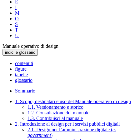
E
I
M
O
S
T
U
Manuale operativo di design
indici e glossario
contenuti
figure
tabelle
glossario
Sommario
1. Scopo, destinatari e uso del Manuale operativo di design
1.1. Versionamento e storico
1.2. Consultazione del manuale
1.3. Contribuisci al manuale
2. Introduzione al design per i servizi pubblici digitali
2.1. Design per l’amministrazione digitale (
e-
government
)