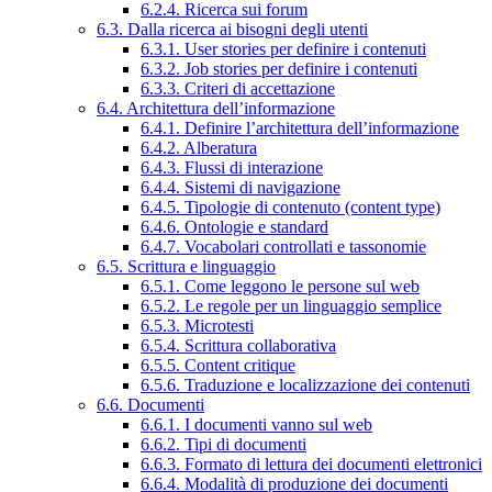
6.2.4. Ricerca sui forum
6.3. Dalla ricerca ai bisogni degli utenti
6.3.1. User stories per definire i contenuti
6.3.2. Job stories per definire i contenuti
6.3.3. Criteri di accettazione
6.4. Architettura dell’informazione
6.4.1. Definire l’architettura dell’informazione
6.4.2. Alberatura
6.4.3. Flussi di interazione
6.4.4. Sistemi di navigazione
6.4.5. Tipologie di contenuto (content type)
6.4.6. Ontologie e standard
6.4.7. Vocabolari controllati e tassonomie
6.5. Scrittura e linguaggio
6.5.1. Come leggono le persone sul web
6.5.2. Le regole per un linguaggio semplice
6.5.3. Microtesti
6.5.4. Scrittura collaborativa
6.5.5. Content critique
6.5.6. Traduzione e localizzazione dei contenuti
6.6. Documenti
6.6.1. I documenti vanno sul web
6.6.2. Tipi di documenti
6.6.3. Formato di lettura dei documenti elettronici
6.6.4. Modalità di produzione dei documenti