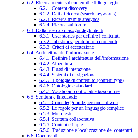
6.2. Ricerca utente sui contenuti e il linguaggio
6.2.1. Content discovery
6.2.2. Dati di ricerca (search keywords)
6.2.3. Ricerca tramite analytics
6.2.4. Ricerca sui forum
6.3. Dalla ricerca ai bisogni degli utenti
6.3.1. User stories per definire i contenuti
6.3.2. Job stories per definire i contenuti
6.3.3. Criteri di accettazione
6.4. Architettura dell’informazione
6.4.1. Definire l’architettura dell’informazione
6.4.2. Alberatura
6.4.3. Flussi di interazione
6.4.4. Sistemi di navigazione
6.4.5. Tipologie di contenuto (content type)
6.4.6. Ontologie e standard
6.4.7. Vocabolari controllati e tassonomie
6.5. Scrittura e linguaggio
6.5.1. Come leggono le persone sul web
6.5.2. Le regole per un linguaggio semplice
6.5.3. Microtesti
6.5.4. Scrittura collaborativa
6.5.5. Content critique
6.5.6. Traduzione e localizzazione dei contenuti
6.6. Documenti