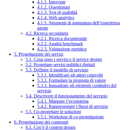
4.1.1. Interviste
4.1.2. Questionari
4.1.3. Test di usabilità
4.1.4. Web analytics
4.1.5. Strumenti di mappatura dell’esperienza
utente
4.2. Ricerca secondaria
4.2.1. Ricerca documentale
4.2.2. Analisi benchmark
4.2.3. Valutazione euristica
5. Progettazione dei servizi
5.1. Cosa sono i servizi e il service design
5.2. Progettare servizi pubblici digitali
5.3. Definire il modello di servizio
5.3.1. Identificare gli attori coinvolti
5.3.2. Formulare la proposta di valore
5.3.3. Inquadrare gli elementi costitutivi del
servizio
5.4. Descrivere il funzionamento del servizio
5.4.1. Mappare l’ecosistema
5.4.2. Rappresentare i flussi di servizio
5.5. Co-progettare le soluzioni
5.5.1. Workshop di co-progettazione
6. Progettazione dei contenuti
6.1. Cos’è il content design