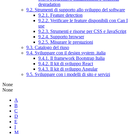
degradation
9.2. Strumenti di supporto allo sviluppo del software
9.2.1. Feature detection
9.2.2. Verificare le feature disponibili con Can I
use
9.2.3. Strumenti e risorse per CSS e JavaScript
9.2.4. Supporto browser
9.2.5. Misurare le prestazioni
9.3. Catalogo del riuso
9.4. Sviluppare con il design system .italia
9.4.1. Il framework Bootstrap Italia
9.4.2. Il kit di sviluppo React
9.4.3. Il kit di sviluppo Angular
9.5. Sviluppare con i modelli di sito e servizi
None
None
A
B
C
D
E
I
M