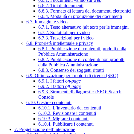
6.6.1. I documenti vanno sul web
6.6.2. Tipi di documenti
6.6.3. Formato di lettura dei documenti elettronici
6.6.4. Modalità di produzione dei documenti
6.7. Immagini e video
6.7.1. Testo alternativo (alt text) per le immagini
6.7.2. Sottotitoli per i video
6.7.3. Trascrizioni per i video
6.8. Proprietà intellettuale e privacy
6.8.1. Pubblicazione di contenuti prodotti dalla
Pubblica Amministrazione
6.8.2. Pubblicazione di contenuti non prodotti
dalla Pubblica Amministrazione
6.8.3. Consenso dei soggetti ritratti
6.9. Ottimizzazione per i motori di ricerca (SEO)
6.9.1. I fattori
on-page
6.9.2. I fattori
off-page
6.9.3. Strumenti di diagnostica SEO: Search
Console
6.10. Gestire i contenuti
6.10.1. L’inventario dei contenuti
6.10.2. Revisionare i contenuti
6.10.3. Migrare i contenuti
6.10.4. Pubblicare i contenuti
7. Progettazione dell’interazione