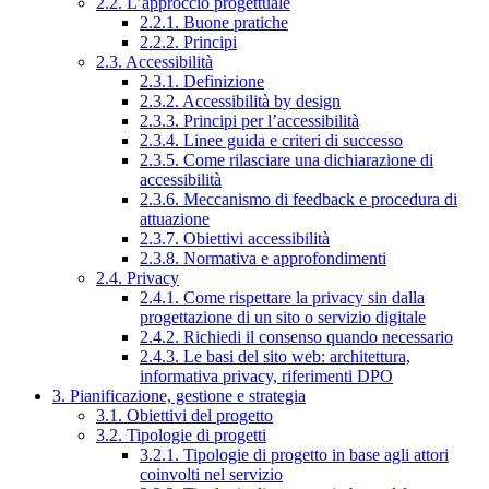
2.2. L’approccio progettuale
2.2.1. Buone pratiche
2.2.2. Principi
2.3. Accessibilità
2.3.1. Definizione
2.3.2. Accessibilità by design
2.3.3. Principi per l’accessibilità
2.3.4. Linee guida e criteri di successo
2.3.5. Come rilasciare una dichiarazione di
accessibilità
2.3.6. Meccanismo di feedback e procedura di
attuazione
2.3.7. Obiettivi accessibilità
2.3.8. Normativa e approfondimenti
2.4. Privacy
2.4.1. Come rispettare la privacy sin dalla
progettazione di un sito o servizio digitale
2.4.2. Richiedi il consenso quando necessario
2.4.3. Le basi del sito web: architettura,
informativa privacy, riferimenti DPO
3. Pianificazione, gestione e strategia
3.1. Obiettivi del progetto
3.2. Tipologie di progetti
3.2.1. Tipologie di progetto in base agli attori
coinvolti nel servizio