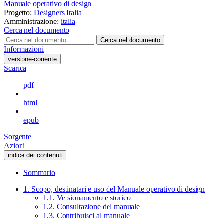
Manuale operativo di design
Progetto:
Designers Italia
Amministrazione:
italia
Cerca nel documento
Cerca nel documento
Informazioni
versione-corrente
Scarica
pdf
html
epub
Sorgente
Azioni
indice dei contenuti
Sommario
1. Scopo, destinatari e uso del Manuale operativo di design
1.1. Versionamento e storico
1.2. Consultazione del manuale
1.3. Contribuisci al manuale