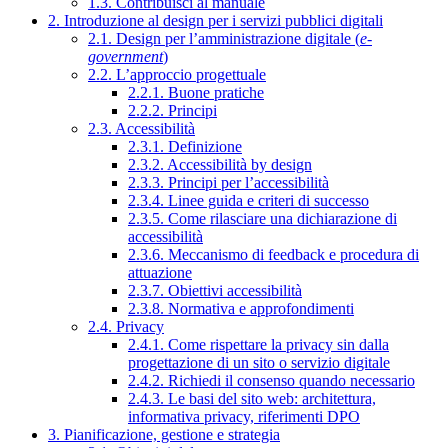
1.3. Contribuisci al manuale
2. Introduzione al design per i servizi pubblici digitali
2.1. Design per l’amministrazione digitale (
e-
government
)
2.2. L’approccio progettuale
2.2.1. Buone pratiche
2.2.2. Principi
2.3. Accessibilità
2.3.1. Definizione
2.3.2. Accessibilità by design
2.3.3. Principi per l’accessibilità
2.3.4. Linee guida e criteri di successo
2.3.5. Come rilasciare una dichiarazione di
accessibilità
2.3.6. Meccanismo di feedback e procedura di
attuazione
2.3.7. Obiettivi accessibilità
2.3.8. Normativa e approfondimenti
2.4. Privacy
2.4.1. Come rispettare la privacy sin dalla
progettazione di un sito o servizio digitale
2.4.2. Richiedi il consenso quando necessario
2.4.3. Le basi del sito web: architettura,
informativa privacy, riferimenti DPO
3. Pianificazione, gestione e strategia