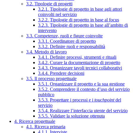
3.2. Tipologie di progetti
3.2.1. Tipologie di progetto in base agli attori
coinvolti nel servizio
3.2.2. Tipologie di progetto in base al focus
3.2.3. Tipologie di progetto in base all’ambito di
intervento
3.3. Competenze, ruoli e figure coinvolte
3.3.1. Coordinatore di progetto
3.3.2. Definire ruoli e responsabilità
3.4. Metodo di lavoro
3.4.1. Definire processi, strumenti e rituali
3.4.2. Curare la documentazione di progetto
3.4.3. Organizzare tavoli tecnici collaborativi
3.4.4. Prendere decisioni
3.5. Il processo progettuale
3.5.1. Organizzare il progetto e la sua gestione
3.5.2. Comprendere il contesto d’uso del servizio
pubblico
3.5.3. Progettare i processi e i
touchpoint
del
servizio
3.5.4. Realizzare l’interfaccia utente del servizio
3.5.5. Validare la soluzione ottenuta
4. Ricerca progettuale
4.1. Ricerca primaria
4.1.1. Interviste