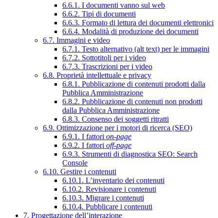
6.6.1. I documenti vanno sul web
6.6.2. Tipi di documenti
6.6.3. Formato di lettura dei documenti elettronici
6.6.4. Modalità di produzione dei documenti
6.7. Immagini e video
6.7.1. Testo alternativo (alt text) per le immagini
6.7.2. Sottotitoli per i video
6.7.3. Trascrizioni per i video
6.8. Proprietà intellettuale e privacy
6.8.1. Pubblicazione di contenuti prodotti dalla
Pubblica Amministrazione
6.8.2. Pubblicazione di contenuti non prodotti
dalla Pubblica Amministrazione
6.8.3. Consenso dei soggetti ritratti
6.9. Ottimizzazione per i motori di ricerca (SEO)
6.9.1. I fattori
on-page
6.9.2. I fattori
off-page
6.9.3. Strumenti di diagnostica SEO: Search
Console
6.10. Gestire i contenuti
6.10.1. L’inventario dei contenuti
6.10.2. Revisionare i contenuti
6.10.3. Migrare i contenuti
6.10.4. Pubblicare i contenuti
7. Progettazione dell’interazione