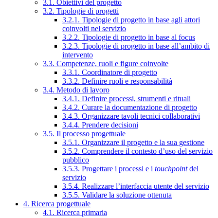
3.1. Obiettivi del progetto
3.2. Tipologie di progetti
3.2.1. Tipologie di progetto in base agli attori
coinvolti nel servizio
3.2.2. Tipologie di progetto in base al focus
3.2.3. Tipologie di progetto in base all’ambito di
intervento
3.3. Competenze, ruoli e figure coinvolte
3.3.1. Coordinatore di progetto
3.3.2. Definire ruoli e responsabilità
3.4. Metodo di lavoro
3.4.1. Definire processi, strumenti e rituali
3.4.2. Curare la documentazione di progetto
3.4.3. Organizzare tavoli tecnici collaborativi
3.4.4. Prendere decisioni
3.5. Il processo progettuale
3.5.1. Organizzare il progetto e la sua gestione
3.5.2. Comprendere il contesto d’uso del servizio
pubblico
3.5.3. Progettare i processi e i
touchpoint
del
servizio
3.5.4. Realizzare l’interfaccia utente del servizio
3.5.5. Validare la soluzione ottenuta
4. Ricerca progettuale
4.1. Ricerca primaria