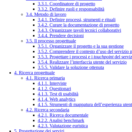
3.3.1. Coordinatore di progetto
3.3.2. Definire ruoli e responsabilità
3.4. Metodo di lavoro
3.4.1. Definire processi, strumenti e rituali
3.4.2. Curare la documentazione di progetto
3.4.3. Organizzare tavoli tecnici collaborativi
3.4.4. Prendere decisioni
3.5. Il processo progettuale
3.5.1. Organizzare il progetto e la sua gestione
3.5.2. Comprendere il contesto d’uso del servizio 
3.5.3. Progettare i processi e i
touchpoint
del servi
3.5.4. Realizzare l’interfaccia utente del servizio
3.5.5. Validare la soluzione ottenuta
4. Ricerca progettuale
4.1. Ricerca primaria
4.1.1. Interviste
4.1.2. Questionari
4.1.3. Test di usabilità
4.1.4. Web analytics
4.1.5. Strumenti di mappatura dell’esperienza uten
4.2. Ricerca secondaria
4.2.1. Ricerca documentale
4.2.2. Analisi benchmark
4.2.3. Valutazione euristica
5. Progettazione dei servizi