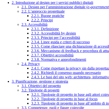
2. Introduzione al design per i servizi pubblici digitali
2.1. Design per l’amministrazione digitale (
e-government
2.2. L’approccio progettuale
2.2.1. Buone pratiche
2.2.2. Principi
2.3. Accessibilità
2.3.1. Definizione
2.3.2. Accessibilità by design
2.3.3. Principi per l’accessibilità
2.3.4. Linee guida e criteri di successo
2.3.5. Come rilasciare una dichiarazione di accessib
2.3.6. Meccanismo di feedback e procedura di attu
2.3.7. Obiettivi accessibilità
2.3.8. Normativa e approfondimenti
2.4. Privacy
2.4.1. Come rispettare la privacy sin dalla progettaz
2.4.2. Richiedi il consenso quando necessario
2.4.3. Le basi del sito web: architettura, informati
3. Pianificazione, gestione e strategia
3.1. Obiettivi del progetto
3.2. Tipologie di progetti
3.2.1. Tipologie di progetto in base agli attori coinv
3.2.2. Tipologie di progetto in base al focus
3.2.3. Tipologie di progetto in base all’ambito di i
3.3. Competenze, ruoli e figure coinvolte