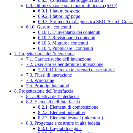
6.8.3. Consenso dei soggetti ritratti
6.9. Ottimizzazione per i motori di ricerca (SEO)
6.9.1. I fattori
on-page
6.9.2. I fattori
off-page
6.9.3. Strumenti di diagnostica SEO: Search Cons
6.10. Gestire i contenuti
6.10.1. L’inventario dei contenuti
6.10.2. Revisionare i contenuti
6.10.3. Migrare i contenuti
6.10.4. Pubblicare i contenuti
7. Progettazione dell’interazione
7.1. Caratteristiche dell’interazione
7.2. User stories per definire l’interazione
7.2.1. Differenza tra scenari e user stories
7.3. Flussi di interazione
7.4. Wireframe
7.5. Prototipi interattivi
8. Progettazione dell’interfaccia
8.1. Obiettivi dell’interfaccia
8.2. Elementi dell’interfaccia
8.2.1. Elementi di composizione
8.2.2. Elementi interattivi
8.2.3. Elementi testuali (microtesti)
8.3. Progettare e costruire in alta fedeltà
8.3.1. Layout di pagina