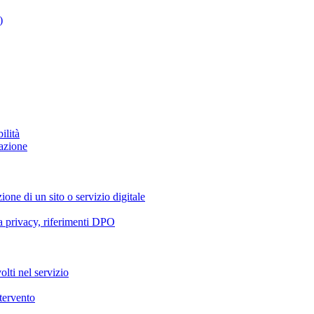
)
ilità
azione
ione di un sito o servizio digitale
va privacy, riferimenti DPO
olti nel servizio
ntervento