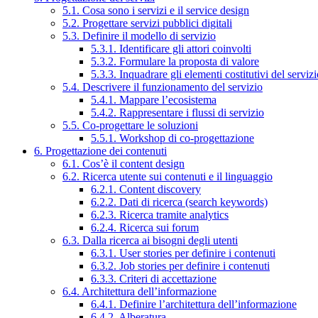
5.1. Cosa sono i servizi e il service design
5.2. Progettare servizi pubblici digitali
5.3. Definire il modello di servizio
5.3.1. Identificare gli attori coinvolti
5.3.2. Formulare la proposta di valore
5.3.3. Inquadrare gli elementi costitutivi del serviz
5.4. Descrivere il funzionamento del servizio
5.4.1. Mappare l’ecosistema
5.4.2. Rappresentare i flussi di servizio
5.5. Co-progettare le soluzioni
5.5.1. Workshop di co-progettazione
6. Progettazione dei contenuti
6.1. Cos’è il content design
6.2. Ricerca utente sui contenuti e il linguaggio
6.2.1. Content discovery
6.2.2. Dati di ricerca (search keywords)
6.2.3. Ricerca tramite analytics
6.2.4. Ricerca sui forum
6.3. Dalla ricerca ai bisogni degli utenti
6.3.1. User stories per definire i contenuti
6.3.2. Job stories per definire i contenuti
6.3.3. Criteri di accettazione
6.4. Architettura dell’informazione
6.4.1. Definire l’architettura dell’informazione
6.4.2. Alberatura