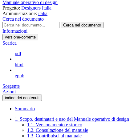
Manuale operativo di design
Progetto:
Designers Italia
Amministrazione:
italia
Cerca nel documento
Cerca nel documento
Informazioni
versione-corrente
Scarica
pdf
html
epub
Sorgente
Azioni
indice dei contenuti
Sommario
1. Scopo, destinatari e uso del Manuale operativo di design
1.1. Versionamento e storico
1.2. Consultazione del manuale
1.3. Contribuisci al manuale