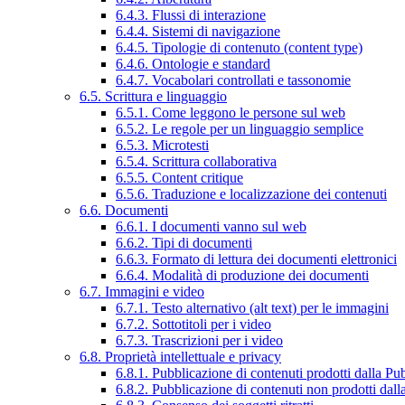
6.4.3. Flussi di interazione
6.4.4. Sistemi di navigazione
6.4.5. Tipologie di contenuto (content type)
6.4.6. Ontologie e standard
6.4.7. Vocabolari controllati e tassonomie
6.5. Scrittura e linguaggio
6.5.1. Come leggono le persone sul web
6.5.2. Le regole per un linguaggio semplice
6.5.3. Microtesti
6.5.4. Scrittura collaborativa
6.5.5. Content critique
6.5.6. Traduzione e localizzazione dei contenuti
6.6. Documenti
6.6.1. I documenti vanno sul web
6.6.2. Tipi di documenti
6.6.3. Formato di lettura dei documenti elettronici
6.6.4. Modalità di produzione dei documenti
6.7. Immagini e video
6.7.1. Testo alternativo (alt text) per le immagini
6.7.2. Sottotitoli per i video
6.7.3. Trascrizioni per i video
6.8. Proprietà intellettuale e privacy
6.8.1. Pubblicazione di contenuti prodotti dalla P
6.8.2. Pubblicazione di contenuti non prodotti dal