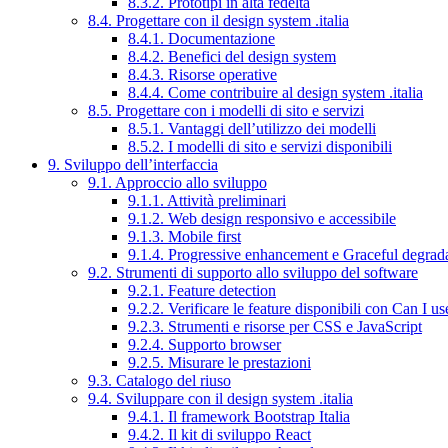
8.3.2. Prototipi in alta fedeltà
8.4. Progettare con il design system .italia
8.4.1. Documentazione
8.4.2. Benefici del design system
8.4.3. Risorse operative
8.4.4. Come contribuire al design system .italia
8.5. Progettare con i modelli di sito e servizi
8.5.1. Vantaggi dell’utilizzo dei modelli
8.5.2. I modelli di sito e servizi disponibili
9. Sviluppo dell’interfaccia
9.1. Approccio allo sviluppo
9.1.1. Attività preliminari
9.1.2. Web design responsivo e accessibile
9.1.3. Mobile first
9.1.4. Progressive enhancement e Graceful degrad
9.2. Strumenti di supporto allo sviluppo del software
9.2.1. Feature detection
9.2.2. Verificare le feature disponibili con Can I us
9.2.3. Strumenti e risorse per CSS e JavaScript
9.2.4. Supporto browser
9.2.5. Misurare le prestazioni
9.3. Catalogo del riuso
9.4. Sviluppare con il design system .italia
9.4.1. Il framework Bootstrap Italia
9.4.2. Il kit di sviluppo React