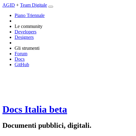
AGID
+
Team Digitale
Piano Triennale
Le community
Developers
Designers
Gli strumenti
Forum
Docs
GitHub
Docs Italia
beta
Documenti pubblici, digitali.