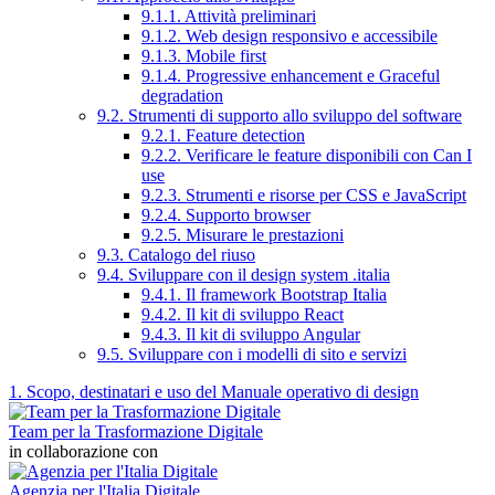
9.1.1. Attività preliminari
9.1.2. Web design responsivo e accessibile
9.1.3. Mobile first
9.1.4. Progressive enhancement e Graceful
degradation
9.2. Strumenti di supporto allo sviluppo del software
9.2.1. Feature detection
9.2.2. Verificare le feature disponibili con Can I
use
9.2.3. Strumenti e risorse per CSS e JavaScript
9.2.4. Supporto browser
9.2.5. Misurare le prestazioni
9.3. Catalogo del riuso
9.4. Sviluppare con il design system .italia
9.4.1. Il framework Bootstrap Italia
9.4.2. Il kit di sviluppo React
9.4.3. Il kit di sviluppo Angular
9.5. Sviluppare con i modelli di sito e servizi
1. Scopo, destinatari e uso del Manuale operativo di design
Team per la Trasformazione Digitale
in collaborazione con
Agenzia per l'Italia Digitale