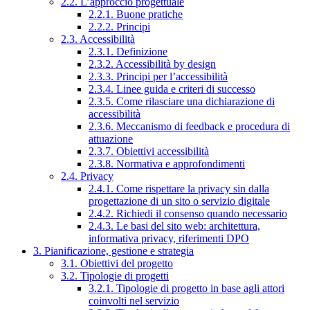
2.2. L’approccio progettuale
2.2.1. Buone pratiche
2.2.2. Principi
2.3. Accessibilità
2.3.1. Definizione
2.3.2. Accessibilità by design
2.3.3. Principi per l’accessibilità
2.3.4. Linee guida e criteri di successo
2.3.5. Come rilasciare una dichiarazione di
accessibilità
2.3.6. Meccanismo di feedback e procedura di
attuazione
2.3.7. Obiettivi accessibilità
2.3.8. Normativa e approfondimenti
2.4. Privacy
2.4.1. Come rispettare la privacy sin dalla
progettazione di un sito o servizio digitale
2.4.2. Richiedi il consenso quando necessario
2.4.3. Le basi del sito web: architettura,
informativa privacy, riferimenti DPO
3. Pianificazione, gestione e strategia
3.1. Obiettivi del progetto
3.2. Tipologie di progetti
3.2.1. Tipologie di progetto in base agli attori
coinvolti nel servizio