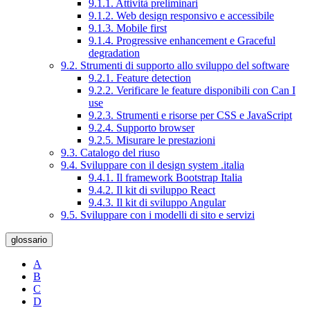
9.1.1. Attività preliminari
9.1.2. Web design responsivo e accessibile
9.1.3. Mobile first
9.1.4. Progressive enhancement e Graceful
degradation
9.2. Strumenti di supporto allo sviluppo del software
9.2.1. Feature detection
9.2.2. Verificare le feature disponibili con Can I
use
9.2.3. Strumenti e risorse per CSS e JavaScript
9.2.4. Supporto browser
9.2.5. Misurare le prestazioni
9.3. Catalogo del riuso
9.4. Sviluppare con il design system .italia
9.4.1. Il framework Bootstrap Italia
9.4.2. Il kit di sviluppo React
9.4.3. Il kit di sviluppo Angular
9.5. Sviluppare con i modelli di sito e servizi
glossario
A
B
C
D