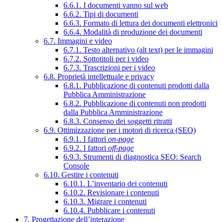
6.6.1. I documenti vanno sul web
6.6.2. Tipi di documenti
6.6.3. Formato di lettura dei documenti elettronici
6.6.4. Modalità di produzione dei documenti
6.7. Immagini e video
6.7.1. Testo alternativo (alt text) per le immagini
6.7.2. Sottotitoli per i video
6.7.3. Trascrizioni per i video
6.8. Proprietà intellettuale e privacy
6.8.1. Pubblicazione di contenuti prodotti dalla
Pubblica Amministrazione
6.8.2. Pubblicazione di contenuti non prodotti
dalla Pubblica Amministrazione
6.8.3. Consenso dei soggetti ritratti
6.9. Ottimizzazione per i motori di ricerca (SEO)
6.9.1. I fattori
on-page
6.9.2. I fattori
off-page
6.9.3. Strumenti di diagnostica SEO: Search
Console
6.10. Gestire i contenuti
6.10.1. L’inventario dei contenuti
6.10.2. Revisionare i contenuti
6.10.3. Migrare i contenuti
6.10.4. Pubblicare i contenuti
7. Progettazione dell’interazione