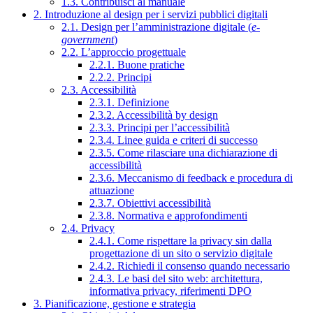
1.3. Contribuisci al manuale
2. Introduzione al design per i servizi pubblici digitali
2.1. Design per l’amministrazione digitale (
e-
government
)
2.2. L’approccio progettuale
2.2.1. Buone pratiche
2.2.2. Principi
2.3. Accessibilità
2.3.1. Definizione
2.3.2. Accessibilità by design
2.3.3. Principi per l’accessibilità
2.3.4. Linee guida e criteri di successo
2.3.5. Come rilasciare una dichiarazione di
accessibilità
2.3.6. Meccanismo di feedback e procedura di
attuazione
2.3.7. Obiettivi accessibilità
2.3.8. Normativa e approfondimenti
2.4. Privacy
2.4.1. Come rispettare la privacy sin dalla
progettazione di un sito o servizio digitale
2.4.2. Richiedi il consenso quando necessario
2.4.3. Le basi del sito web: architettura,
informativa privacy, riferimenti DPO
3. Pianificazione, gestione e strategia