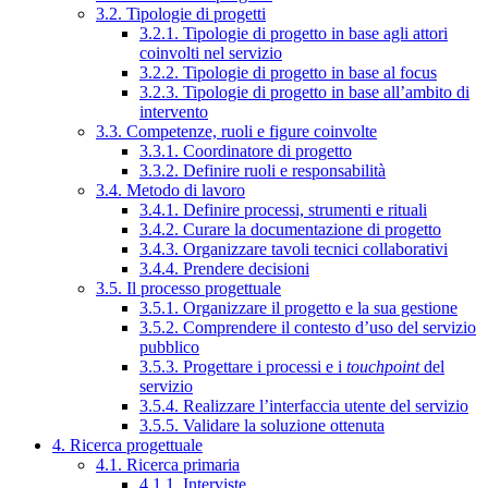
3.2. Tipologie di progetti
3.2.1. Tipologie di progetto in base agli attori
coinvolti nel servizio
3.2.2. Tipologie di progetto in base al focus
3.2.3. Tipologie di progetto in base all’ambito di
intervento
3.3. Competenze, ruoli e figure coinvolte
3.3.1. Coordinatore di progetto
3.3.2. Definire ruoli e responsabilità
3.4. Metodo di lavoro
3.4.1. Definire processi, strumenti e rituali
3.4.2. Curare la documentazione di progetto
3.4.3. Organizzare tavoli tecnici collaborativi
3.4.4. Prendere decisioni
3.5. Il processo progettuale
3.5.1. Organizzare il progetto e la sua gestione
3.5.2. Comprendere il contesto d’uso del servizio
pubblico
3.5.3. Progettare i processi e i
touchpoint
del
servizio
3.5.4. Realizzare l’interfaccia utente del servizio
3.5.5. Validare la soluzione ottenuta
4. Ricerca progettuale
4.1. Ricerca primaria
4.1.1. Interviste