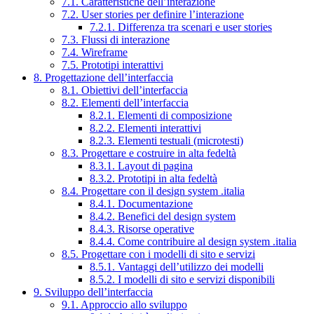
7.1. Caratteristiche dell’interazione
7.2. User stories per definire l’interazione
7.2.1. Differenza tra scenari e user stories
7.3. Flussi di interazione
7.4. Wireframe
7.5. Prototipi interattivi
8. Progettazione dell’interfaccia
8.1. Obiettivi dell’interfaccia
8.2. Elementi dell’interfaccia
8.2.1. Elementi di composizione
8.2.2. Elementi interattivi
8.2.3. Elementi testuali (microtesti)
8.3. Progettare e costruire in alta fedeltà
8.3.1. Layout di pagina
8.3.2. Prototipi in alta fedeltà
8.4. Progettare con il design system .italia
8.4.1. Documentazione
8.4.2. Benefici del design system
8.4.3. Risorse operative
8.4.4. Come contribuire al design system .italia
8.5. Progettare con i modelli di sito e servizi
8.5.1. Vantaggi dell’utilizzo dei modelli
8.5.2. I modelli di sito e servizi disponibili
9. Sviluppo dell’interfaccia
9.1. Approccio allo sviluppo