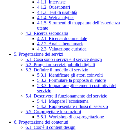
4.1.1. Interviste
4.1.2. Questionari
4.1.3. Test di usabilità
4.1.4. Web analytics
4.1.5. Strumenti di mappatura dell’esperienza
utente
4.2. Ricerca secondaria
4.2.1. Ricerca documentale
4.2.2. Analisi benchmark
4.2.3. Valutazione euristica
5. Progettazione dei servizi
5.1. Cosa sono i servizi e il service design
5.2. Progettare servizi pubblici digitali
5.3. Definire il modello di servizio
5.3.1. Identificare gli attori coinvolti
5.3.2. Formulare la proposta di valore
5.3.3. Inquadrare gli elementi costitutivi del
servizio
5.4. Descrivere il funzionamento del servizio
5.4.1. Mappare l’ecosistema
5.4.2. Rappresentare i flussi di servizio
5.5. Co-progettare le soluzioni
5.5.1. Workshop di co-progettazione
6. Progettazione dei contenuti
6.1. Cos’è il content design