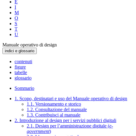
E
I
M
O
S
T
U
Manuale operativo di design
indici e glossario
contenuti
figure
tabelle
glossario
Sommario
1. Scopo, destinatari e uso del Manuale operativo di design
1.1. Versionamento e storico
1.2. Consultazione del manuale
1.3. Contribuisci al manuale
2. Introduzione al design per i servizi pubblici digitali
2.1. Design per l’amministrazione digitale (
e-
government
)