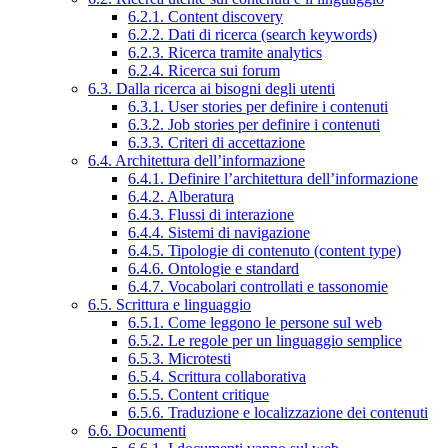
6.2.1. Content discovery
6.2.2. Dati di ricerca (search keywords)
6.2.3. Ricerca tramite analytics
6.2.4. Ricerca sui forum
6.3. Dalla ricerca ai bisogni degli utenti
6.3.1. User stories per definire i contenuti
6.3.2. Job stories per definire i contenuti
6.3.3. Criteri di accettazione
6.4. Architettura dell’informazione
6.4.1. Definire l’architettura dell’informazione
6.4.2. Alberatura
6.4.3. Flussi di interazione
6.4.4. Sistemi di navigazione
6.4.5. Tipologie di contenuto (content type)
6.4.6. Ontologie e standard
6.4.7. Vocabolari controllati e tassonomie
6.5. Scrittura e linguaggio
6.5.1. Come leggono le persone sul web
6.5.2. Le regole per un linguaggio semplice
6.5.3. Microtesti
6.5.4. Scrittura collaborativa
6.5.5. Content critique
6.5.6. Traduzione e localizzazione dei contenuti
6.6. Documenti