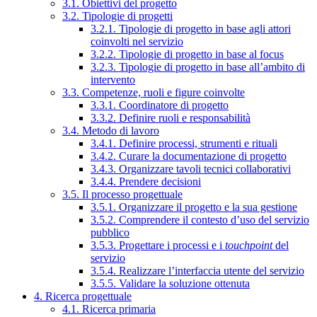
3.1. Obiettivi del progetto
3.2. Tipologie di progetti
3.2.1. Tipologie di progetto in base agli attori
coinvolti nel servizio
3.2.2. Tipologie di progetto in base al focus
3.2.3. Tipologie di progetto in base all’ambito di
intervento
3.3. Competenze, ruoli e figure coinvolte
3.3.1. Coordinatore di progetto
3.3.2. Definire ruoli e responsabilità
3.4. Metodo di lavoro
3.4.1. Definire processi, strumenti e rituali
3.4.2. Curare la documentazione di progetto
3.4.3. Organizzare tavoli tecnici collaborativi
3.4.4. Prendere decisioni
3.5. Il processo progettuale
3.5.1. Organizzare il progetto e la sua gestione
3.5.2. Comprendere il contesto d’uso del servizio
pubblico
3.5.3. Progettare i processi e i
touchpoint
del
servizio
3.5.4. Realizzare l’interfaccia utente del servizio
3.5.5. Validare la soluzione ottenuta
4. Ricerca progettuale
4.1. Ricerca primaria