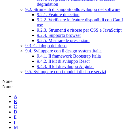
degradation
9.2. Strumenti di supporto allo sviluppo del software
9.2.1. Feature detection
9.2.2. Verificare le feature disponibili con Can I
use
9.2.3. Strumenti e risorse per CSS e JavaScript
9.2.4. Supporto browser
9.2.5. Misurare le prestazioni
9.3. Catalogo del riuso
9.4. Sviluppare con il design system .italia
9.4.1. Il framework Bootstrap Italia
9.4.2. Il kit di sviluppo React
9.4.3. Il kit di sviluppo Angular
9.5. Sviluppare con i modelli di sito e servizi
None
None
A
B
C
D
E
I
M