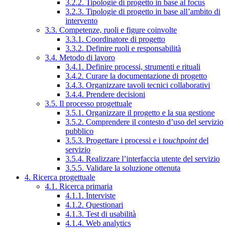
3.2.2. Tipologie di progetto in base al focus
3.2.3. Tipologie di progetto in base all’ambito di
intervento
3.3. Competenze, ruoli e figure coinvolte
3.3.1. Coordinatore di progetto
3.3.2. Definire ruoli e responsabilità
3.4. Metodo di lavoro
3.4.1. Definire processi, strumenti e rituali
3.4.2. Curare la documentazione di progetto
3.4.3. Organizzare tavoli tecnici collaborativi
3.4.4. Prendere decisioni
3.5. Il processo progettuale
3.5.1. Organizzare il progetto e la sua gestione
3.5.2. Comprendere il contesto d’uso del servizio
pubblico
3.5.3. Progettare i processi e i
touchpoint
del
servizio
3.5.4. Realizzare l’interfaccia utente del servizio
3.5.5. Validare la soluzione ottenuta
4. Ricerca progettuale
4.1. Ricerca primaria
4.1.1. Interviste
4.1.2. Questionari
4.1.3. Test di usabilità
4.1.4. Web analytics