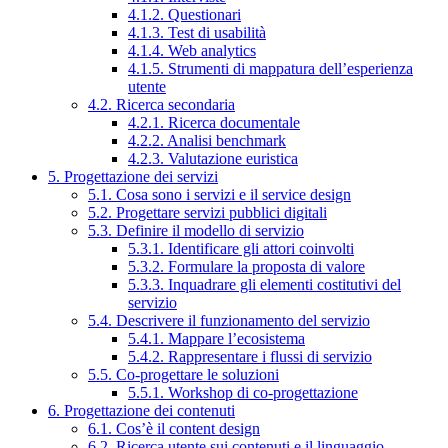
4.1.2. Questionari
4.1.3. Test di usabilità
4.1.4. Web analytics
4.1.5. Strumenti di mappatura dell’esperienza
utente
4.2. Ricerca secondaria
4.2.1. Ricerca documentale
4.2.2. Analisi benchmark
4.2.3. Valutazione euristica
5. Progettazione dei servizi
5.1. Cosa sono i servizi e il service design
5.2. Progettare servizi pubblici digitali
5.3. Definire il modello di servizio
5.3.1. Identificare gli attori coinvolti
5.3.2. Formulare la proposta di valore
5.3.3. Inquadrare gli elementi costitutivi del
servizio
5.4. Descrivere il funzionamento del servizio
5.4.1. Mappare l’ecosistema
5.4.2. Rappresentare i flussi di servizio
5.5. Co-progettare le soluzioni
5.5.1. Workshop di co-progettazione
6. Progettazione dei contenuti
6.1. Cos’è il content design
6.2. Ricerca utente sui contenuti e il linguaggio