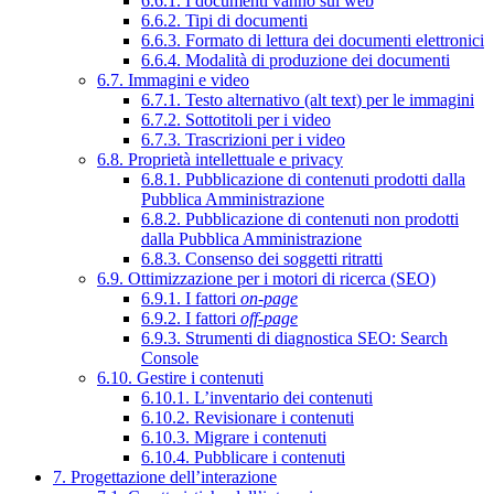
6.6.1. I documenti vanno sul web
6.6.2. Tipi di documenti
6.6.3. Formato di lettura dei documenti elettronici
6.6.4. Modalità di produzione dei documenti
6.7. Immagini e video
6.7.1. Testo alternativo (alt text) per le immagini
6.7.2. Sottotitoli per i video
6.7.3. Trascrizioni per i video
6.8. Proprietà intellettuale e privacy
6.8.1. Pubblicazione di contenuti prodotti dalla
Pubblica Amministrazione
6.8.2. Pubblicazione di contenuti non prodotti
dalla Pubblica Amministrazione
6.8.3. Consenso dei soggetti ritratti
6.9. Ottimizzazione per i motori di ricerca (SEO)
6.9.1. I fattori
on-page
6.9.2. I fattori
off-page
6.9.3. Strumenti di diagnostica SEO: Search
Console
6.10. Gestire i contenuti
6.10.1. L’inventario dei contenuti
6.10.2. Revisionare i contenuti
6.10.3. Migrare i contenuti
6.10.4. Pubblicare i contenuti
7. Progettazione dell’interazione