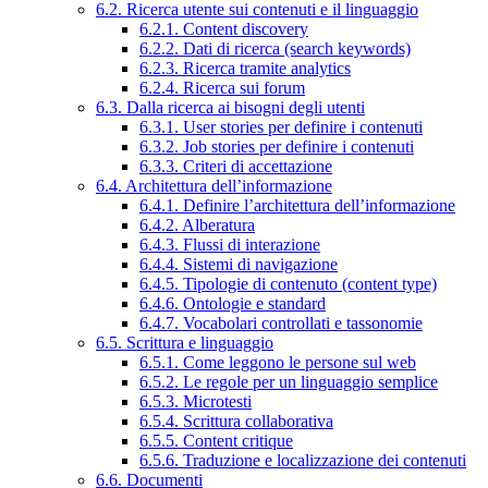
6.2. Ricerca utente sui contenuti e il linguaggio
6.2.1. Content discovery
6.2.2. Dati di ricerca (search keywords)
6.2.3. Ricerca tramite analytics
6.2.4. Ricerca sui forum
6.3. Dalla ricerca ai bisogni degli utenti
6.3.1. User stories per definire i contenuti
6.3.2. Job stories per definire i contenuti
6.3.3. Criteri di accettazione
6.4. Architettura dell’informazione
6.4.1. Definire l’architettura dell’informazione
6.4.2. Alberatura
6.4.3. Flussi di interazione
6.4.4. Sistemi di navigazione
6.4.5. Tipologie di contenuto (content type)
6.4.6. Ontologie e standard
6.4.7. Vocabolari controllati e tassonomie
6.5. Scrittura e linguaggio
6.5.1. Come leggono le persone sul web
6.5.2. Le regole per un linguaggio semplice
6.5.3. Microtesti
6.5.4. Scrittura collaborativa
6.5.5. Content critique
6.5.6. Traduzione e localizzazione dei contenuti
6.6. Documenti