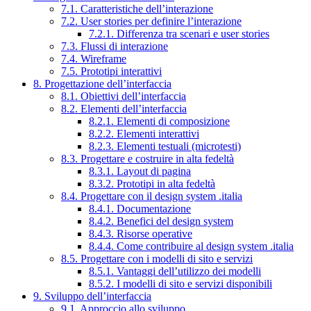
7.1. Caratteristiche dell’interazione
7.2. User stories per definire l’interazione
7.2.1. Differenza tra scenari e user stories
7.3. Flussi di interazione
7.4. Wireframe
7.5. Prototipi interattivi
8. Progettazione dell’interfaccia
8.1. Obiettivi dell’interfaccia
8.2. Elementi dell’interfaccia
8.2.1. Elementi di composizione
8.2.2. Elementi interattivi
8.2.3. Elementi testuali (microtesti)
8.3. Progettare e costruire in alta fedeltà
8.3.1. Layout di pagina
8.3.2. Prototipi in alta fedeltà
8.4. Progettare con il design system .italia
8.4.1. Documentazione
8.4.2. Benefici del design system
8.4.3. Risorse operative
8.4.4. Come contribuire al design system .italia
8.5. Progettare con i modelli di sito e servizi
8.5.1. Vantaggi dell’utilizzo dei modelli
8.5.2. I modelli di sito e servizi disponibili
9. Sviluppo dell’interfaccia
9.1. Approccio allo sviluppo