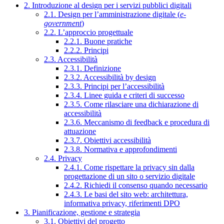
2. Introduzione al design per i servizi pubblici digitali
2.1. Design per l’amministrazione digitale (
e-
government
)
2.2. L’approccio progettuale
2.2.1. Buone pratiche
2.2.2. Principi
2.3. Accessibilità
2.3.1. Definizione
2.3.2. Accessibilità by design
2.3.3. Principi per l’accessibilità
2.3.4. Linee guida e criteri di successo
2.3.5. Come rilasciare una dichiarazione di
accessibilità
2.3.6. Meccanismo di feedback e procedura di
attuazione
2.3.7. Obiettivi accessibilità
2.3.8. Normativa e approfondimenti
2.4. Privacy
2.4.1. Come rispettare la privacy sin dalla
progettazione di un sito o servizio digitale
2.4.2. Richiedi il consenso quando necessario
2.4.3. Le basi del sito web: architettura,
informativa privacy, riferimenti DPO
3. Pianificazione, gestione e strategia
3.1. Obiettivi del progetto