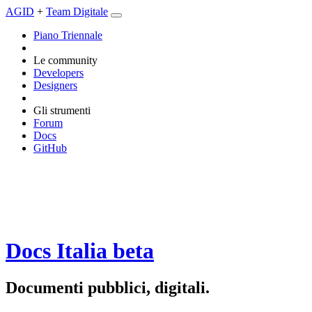
AGID
+
Team Digitale
Piano Triennale
Le community
Developers
Designers
Gli strumenti
Forum
Docs
GitHub
Docs Italia
beta
Documenti pubblici, digitali.