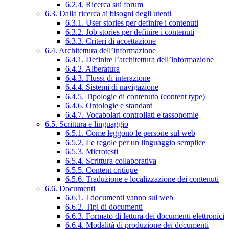
6.2.4. Ricerca sui forum
6.3. Dalla ricerca ai bisogni degli utenti
6.3.1. User stories per definire i contenuti
6.3.2. Job stories per definire i contenuti
6.3.3. Criteri di accettazione
6.4. Architettura dell’informazione
6.4.1. Definire l’architettura dell’informazione
6.4.2. Alberatura
6.4.3. Flussi di interazione
6.4.4. Sistemi di navigazione
6.4.5. Tipologie di contenuto (content type)
6.4.6. Ontologie e standard
6.4.7. Vocabolari controllati e tassonomie
6.5. Scrittura e linguaggio
6.5.1. Come leggono le persone sul web
6.5.2. Le regole per un linguaggio semplice
6.5.3. Microtesti
6.5.4. Scrittura collaborativa
6.5.5. Content critique
6.5.6. Traduzione e localizzazione dei contenuti
6.6. Documenti
6.6.1. I documenti vanno sul web
6.6.2. Tipi di documenti
6.6.3. Formato di lettura dei documenti elettronici
6.6.4. Modalità di produzione dei documenti