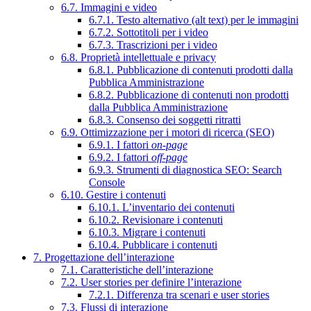
6.7. Immagini e video
6.7.1. Testo alternativo (alt text) per le immagini
6.7.2. Sottotitoli per i video
6.7.3. Trascrizioni per i video
6.8. Proprietà intellettuale e privacy
6.8.1. Pubblicazione di contenuti prodotti dalla
Pubblica Amministrazione
6.8.2. Pubblicazione di contenuti non prodotti
dalla Pubblica Amministrazione
6.8.3. Consenso dei soggetti ritratti
6.9. Ottimizzazione per i motori di ricerca (SEO)
6.9.1. I fattori
on-page
6.9.2. I fattori
off-page
6.9.3. Strumenti di diagnostica SEO: Search
Console
6.10. Gestire i contenuti
6.10.1. L’inventario dei contenuti
6.10.2. Revisionare i contenuti
6.10.3. Migrare i contenuti
6.10.4. Pubblicare i contenuti
7. Progettazione dell’interazione
7.1. Caratteristiche dell’interazione
7.2. User stories per definire l’interazione
7.2.1. Differenza tra scenari e user stories
7.3. Flussi di interazione