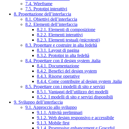
7.4. Wireframe
7.5. Prototipi interattivi
8. Progettazione dell’interfaccia
8.1. Obiettivi dell’interfaccia
8.2. Elementi dell’interfaccia
8.2.1. Elementi di composizione
8.2.2. Elementi interattivi
8.2.3. Elementi testuali (microtesti)
8.3. Progettare e costruire in alta fedeltà
8.3.1. Layout di pagina
8.3.2. Prototipi in alta fedeltà
8.4. Progettare con il design system .italia
8.4.1. Documentazione
8.4.2. Benefici del design system
8.4.3. Risorse operative
8.4.4. Come contribuire al design system .italia
8.5. Progettare con i modelli di sito e servizi
8.5.1. Vantaggi dell’utilizzo dei modelli
8.5.2. I modelli di sito e servizi disponibili
9. Sviluppo dell’interfaccia
9.1. Approccio allo sviluppo
9.1.1. Attività preliminari
9.1.2. Web design responsivo e accessibile
9.1.3. Mobile first
9.1.4. Progressive enhancement e Graceful