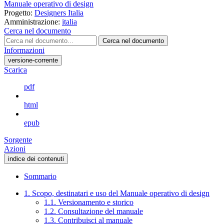
Manuale operativo di design
Progetto:
Designers Italia
Amministrazione:
italia
Cerca nel documento
Cerca nel documento
Informazioni
versione-corrente
Scarica
pdf
html
epub
Sorgente
Azioni
indice dei contenuti
Sommario
1. Scopo, destinatari e uso del Manuale operativo di design
1.1. Versionamento e storico
1.2. Consultazione del manuale
1.3. Contribuisci al manuale