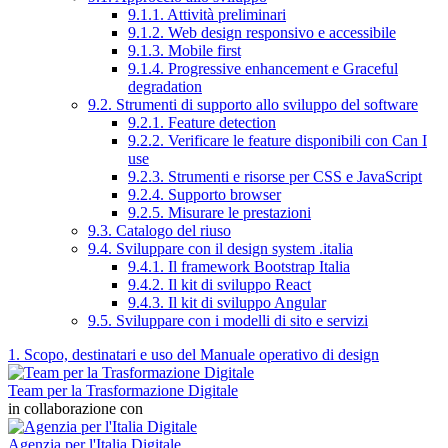
9.1.1. Attività preliminari
9.1.2. Web design responsivo e accessibile
9.1.3. Mobile first
9.1.4. Progressive enhancement e Graceful
degradation
9.2. Strumenti di supporto allo sviluppo del software
9.2.1. Feature detection
9.2.2. Verificare le feature disponibili con Can I
use
9.2.3. Strumenti e risorse per CSS e JavaScript
9.2.4. Supporto browser
9.2.5. Misurare le prestazioni
9.3. Catalogo del riuso
9.4. Sviluppare con il design system .italia
9.4.1. Il framework Bootstrap Italia
9.4.2. Il kit di sviluppo React
9.4.3. Il kit di sviluppo Angular
9.5. Sviluppare con i modelli di sito e servizi
1. Scopo, destinatari e uso del Manuale operativo di design
Team per la Trasformazione Digitale
in collaborazione con
Agenzia per l'Italia Digitale