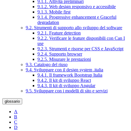
9.1.1. Attività preliminari
9.1.2. Web design responsivo e accessibile
9.1.3. Mobile first
9.1.4. Progressive enhancement e Graceful
degradation
9.2. Strumenti di supporto allo sviluppo del software
9.2.1. Feature detection
9.2.2. Verificare le feature disponibili con Can I
use
9.2.3. Strumenti e risorse per CSS e JavaScript
9.2.4. Supporto browser
9.2.5. Misurare le prestazioni
9.3. Catalogo del riuso
9.4. Sviluppare con il design system .italia
9.4.1. Il framework Bootstrap Italia
9.4.2. Il kit di sviluppo React
9.4.3. Il kit di sviluppo Angular
9.5. Sviluppare con i modelli di sito e servizi
glossario
A
B
C
D