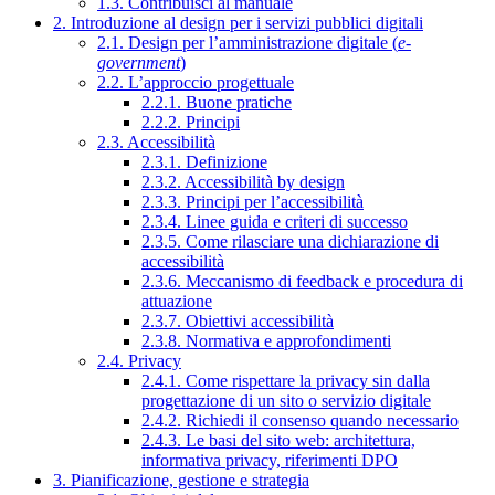
1.3. Contribuisci al manuale
2. Introduzione al design per i servizi pubblici digitali
2.1. Design per l’amministrazione digitale (
e-
government
)
2.2. L’approccio progettuale
2.2.1. Buone pratiche
2.2.2. Principi
2.3. Accessibilità
2.3.1. Definizione
2.3.2. Accessibilità by design
2.3.3. Principi per l’accessibilità
2.3.4. Linee guida e criteri di successo
2.3.5. Come rilasciare una dichiarazione di
accessibilità
2.3.6. Meccanismo di feedback e procedura di
attuazione
2.3.7. Obiettivi accessibilità
2.3.8. Normativa e approfondimenti
2.4. Privacy
2.4.1. Come rispettare la privacy sin dalla
progettazione di un sito o servizio digitale
2.4.2. Richiedi il consenso quando necessario
2.4.3. Le basi del sito web: architettura,
informativa privacy, riferimenti DPO
3. Pianificazione, gestione e strategia