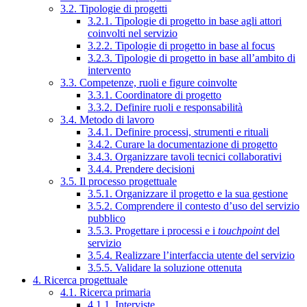
3.2. Tipologie di progetti
3.2.1. Tipologie di progetto in base agli attori
coinvolti nel servizio
3.2.2. Tipologie di progetto in base al focus
3.2.3. Tipologie di progetto in base all’ambito di
intervento
3.3. Competenze, ruoli e figure coinvolte
3.3.1. Coordinatore di progetto
3.3.2. Definire ruoli e responsabilità
3.4. Metodo di lavoro
3.4.1. Definire processi, strumenti e rituali
3.4.2. Curare la documentazione di progetto
3.4.3. Organizzare tavoli tecnici collaborativi
3.4.4. Prendere decisioni
3.5. Il processo progettuale
3.5.1. Organizzare il progetto e la sua gestione
3.5.2. Comprendere il contesto d’uso del servizio
pubblico
3.5.3. Progettare i processi e i
touchpoint
del
servizio
3.5.4. Realizzare l’interfaccia utente del servizio
3.5.5. Validare la soluzione ottenuta
4. Ricerca progettuale
4.1. Ricerca primaria
4.1.1. Interviste