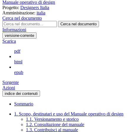
Manuale operativo di design
Progetto:
Designers Italia
Amministrazione:
italia
Cerca nel documento
Cerca nel documento
Informazioni
versione-corrente
Scarica
pdf
html
epub
Sorgente
Azioni
indice dei contenuti
Sommario
1. Scopo, destinatari e uso del Manuale operativo di design
1.1. Versionamento e storico
1.2. Consultazione del manuale
1.3. Contribuisci al manuale