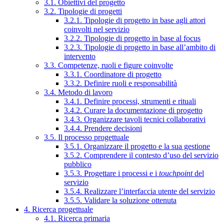
3.1. Obiettivi del progetto
3.2. Tipologie di progetti
3.2.1. Tipologie di progetto in base agli attori
coinvolti nel servizio
3.2.2. Tipologie di progetto in base al focus
3.2.3. Tipologie di progetto in base all’ambito di
intervento
3.3. Competenze, ruoli e figure coinvolte
3.3.1. Coordinatore di progetto
3.3.2. Definire ruoli e responsabilità
3.4. Metodo di lavoro
3.4.1. Definire processi, strumenti e rituali
3.4.2. Curare la documentazione di progetto
3.4.3. Organizzare tavoli tecnici collaborativi
3.4.4. Prendere decisioni
3.5. Il processo progettuale
3.5.1. Organizzare il progetto e la sua gestione
3.5.2. Comprendere il contesto d’uso del servizio
pubblico
3.5.3. Progettare i processi e i
touchpoint
del
servizio
3.5.4. Realizzare l’interfaccia utente del servizio
3.5.5. Validare la soluzione ottenuta
4. Ricerca progettuale
4.1. Ricerca primaria