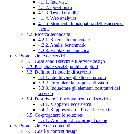
4.1.1. Interviste
4.1.2. Questionari
4.1.3. Test di usabilità
4.1.4. Web analytics
4.1.5. Strumenti di mappatura dell’esperienza
utente
4.2. Ricerca secondaria
4.2.1. Ricerca documentale
4.2.2. Analisi benchmark
4.2.3. Valutazione euristica
5. Progettazione dei servizi
5.1. Cosa sono i servizi e il service design
5.2. Progettare servizi pubblici digitali
5.3. Definire il modello di servizio
5.3.1. Identificare gli attori coinvolti
5.3.2. Formulare la proposta di valore
5.3.3. Inquadrare gli elementi costitutivi del
servizio
5.4. Descrivere il funzionamento del servizio
5.4.1. Mappare l’ecosistema
5.4.2. Rappresentare i flussi di servizio
5.5. Co-progettare le soluzioni
5.5.1. Workshop di co-progettazione
6. Progettazione dei contenuti
6.1. Cos’è il content design