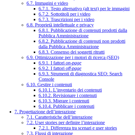
6.7. Immagini e video
6.7.1. Testo alternativo (alt text) per le immagini
6.7.2. Sottotitoli per i video
6.7.3. Trascrizioni per i video
6.8. Proprietà intellettuale e privacy
6.8.1. Pubblicazione di contenuti prodotti dalla
Pubblica Amministrazione
6.8.2. Pubblicazione di contenuti non prodotti
dalla Pubblica Amministrazione
6.8.3. Consenso dei soggetti ritratti
6.9. Ottimizzazione per i motori di ricerca (SEO)
6.9.1. I fattori
on-page
6.9.2. I fattori
off-page
6.9.3. Strumenti di diagnostica SEO: Search
Console
6.10. Gestire i contenuti
6.10.1. L’inventario dei contenuti
6.10.2. Revisionare i contenuti
6.10.3. Migrare i contenuti
6.10.4. Pubblicare i contenuti
7. Progettazione dell’interazione
7.1. Caratteristiche dell’interazione
7.2. User stories per definire l’interazione
7.2.1. Differenza tra scenari e user stories
7.3. Flussi di interazione