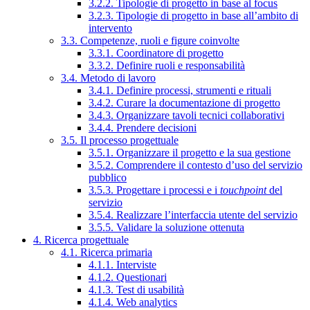
3.2.2. Tipologie di progetto in base al focus
3.2.3. Tipologie di progetto in base all’ambito di
intervento
3.3. Competenze, ruoli e figure coinvolte
3.3.1. Coordinatore di progetto
3.3.2. Definire ruoli e responsabilità
3.4. Metodo di lavoro
3.4.1. Definire processi, strumenti e rituali
3.4.2. Curare la documentazione di progetto
3.4.3. Organizzare tavoli tecnici collaborativi
3.4.4. Prendere decisioni
3.5. Il processo progettuale
3.5.1. Organizzare il progetto e la sua gestione
3.5.2. Comprendere il contesto d’uso del servizio
pubblico
3.5.3. Progettare i processi e i
touchpoint
del
servizio
3.5.4. Realizzare l’interfaccia utente del servizio
3.5.5. Validare la soluzione ottenuta
4. Ricerca progettuale
4.1. Ricerca primaria
4.1.1. Interviste
4.1.2. Questionari
4.1.3. Test di usabilità
4.1.4. Web analytics