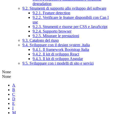
degradation
9.2. Strumenti di supporto allo sviluppo del software
9.2.1. Feature detection
9.2.2. Verificare le feature disponibili con Can I
use
9.2.3. Strumenti e risorse per CSS e JavaScript
9.2.4. Supporto browser
9.2.5. Misurare le prestazioni
9.3. Catalogo del riuso
9.4. Sviluppare con il design system .italia
9.4.1. Il framework Bootstrap Italia
9.4.2. Il kit di sviluppo React
9.4.3. Il kit di sviluppo Angular
9.5. Sviluppare con i modelli di sito e servizi
None
None
A
B
C
D
E
I
M