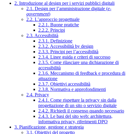
2. Introduzione al design per i servizi pubblici digitali
2.1. Design per l’amministrazione digitale (
e-
government
)
2.2. L’approccio progettuale
2.2.1. Buone pratiche
2.2.2. Principi
2.3. Accessibilità
2.3.1. Definizione
2.3.2. Accessibilità by design
2.3.3. Principi per l’accessibilità
2.3.4. Linee guida e criteri di successo
2.3.5. Come rilasciare una dichiarazione di
accessibilità
2.3.6. Meccanismo di feedback e procedura di
attuazione
2.3.7. Obiettivi accessibilità
2.3.8. Normativa e approfondimenti
2.4. Privacy
2.4.1. Come rispettare la privacy sin dalla
progettazione di un sito o servizio digitale
2.4.2. Richiedi il consenso quando necessario
2.4.3. Le basi del sito web: architettura,
informativa privacy, riferimenti DPO
3. Pianificazione, gestione e strategia
3.1. Obiettivi del progetto