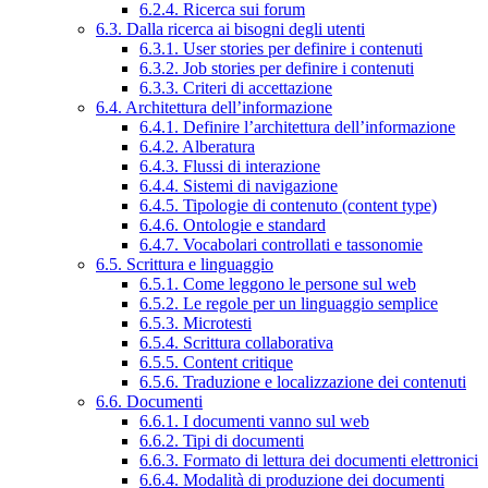
6.2.4. Ricerca sui forum
6.3. Dalla ricerca ai bisogni degli utenti
6.3.1. User stories per definire i contenuti
6.3.2. Job stories per definire i contenuti
6.3.3. Criteri di accettazione
6.4. Architettura dell’informazione
6.4.1. Definire l’architettura dell’informazione
6.4.2. Alberatura
6.4.3. Flussi di interazione
6.4.4. Sistemi di navigazione
6.4.5. Tipologie di contenuto (content type)
6.4.6. Ontologie e standard
6.4.7. Vocabolari controllati e tassonomie
6.5. Scrittura e linguaggio
6.5.1. Come leggono le persone sul web
6.5.2. Le regole per un linguaggio semplice
6.5.3. Microtesti
6.5.4. Scrittura collaborativa
6.5.5. Content critique
6.5.6. Traduzione e localizzazione dei contenuti
6.6. Documenti
6.6.1. I documenti vanno sul web
6.6.2. Tipi di documenti
6.6.3. Formato di lettura dei documenti elettronici
6.6.4. Modalità di produzione dei documenti