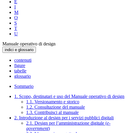
E
I
M
O
S
T
U
Manuale operativo di design
indici e glossario
contenuti
figure
tabelle
glossario
Sommario
1. Scopo, destinatari e uso del Manuale operativo di design
1.1. Versionamento e storico
1.2. Consultazione del manuale
1.3. Contribuisci al manuale
2. Introduzione al design per i servizi pubblici digitali
2.1. Design per l’amministrazione digitale (
e-
government
)