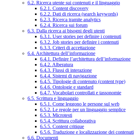
6.2. Ricerca utente sui contenuti e il linguaggio
6.2.1. Content discovery
6.2.2. Dati di ricerca (search keywords)
6.2.3. Ricerca tramite analytics
6.2.4. Ricerca sui forum
6.3. Dalla ricerca ai bisogni degli utenti
6.3.1. User stories per definire i contenuti
6.3.2. Job stories per definire i contenuti
6.3.3. Criteri di accettazione
6.4. Architettura dell’informazione
6.4.1. Definire l’architettura dell’informazione
6.4.2. Alberatura
6.4.3. Flussi di interazione
6.4.4. Sistemi di navigazione
6.4.5. Tipologie di contenuto (content type)
6.4.6. Ontologie e standard
6.4.7. Vocabolari controllati e tassonomie
6.5. Scrittura e linguaggio
6.5.1. Come leggono le persone sul web
6.5.2. Le regole per un linguaggio semplice
6.5.3. Microtesti
6.5.4. Scrittura collaborativa
6.5.5. Content critique
6.5.6. Traduzione e localizzazione dei contenuti
6.6. Documenti