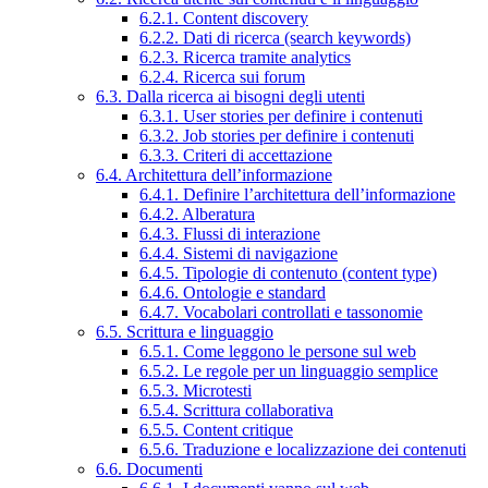
6.2.1. Content discovery
6.2.2. Dati di ricerca (search keywords)
6.2.3. Ricerca tramite analytics
6.2.4. Ricerca sui forum
6.3. Dalla ricerca ai bisogni degli utenti
6.3.1. User stories per definire i contenuti
6.3.2. Job stories per definire i contenuti
6.3.3. Criteri di accettazione
6.4. Architettura dell’informazione
6.4.1. Definire l’architettura dell’informazione
6.4.2. Alberatura
6.4.3. Flussi di interazione
6.4.4. Sistemi di navigazione
6.4.5. Tipologie di contenuto (content type)
6.4.6. Ontologie e standard
6.4.7. Vocabolari controllati e tassonomie
6.5. Scrittura e linguaggio
6.5.1. Come leggono le persone sul web
6.5.2. Le regole per un linguaggio semplice
6.5.3. Microtesti
6.5.4. Scrittura collaborativa
6.5.5. Content critique
6.5.6. Traduzione e localizzazione dei contenuti
6.6. Documenti