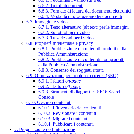
6.6.1. I documenti vanno sul web
6.6.2. Tipi di documenti
6.6.3. Formato di lettura dei documenti elettronici
6.6.4. Modalità di produzione dei documenti
6.7. Immagini e video
6.7.1. Testo alternativo (alt text) per le immagini
6.7.2. Sottotitoli per i video
6.7.3. Trascrizioni per i video
6.8. Proprietà intellettuale e privacy
6.8.1. Pubblicazione di contenuti prodotti dalla
Pubblica Amministrazione
6.8.2. Pubblicazione di contenuti non prodotti
dalla Pubblica Amministrazione
6.8.3. Consenso dei soggetti ritratti
6.9. Ottimizzazione per i motori di ricerca (SEO)
6.9.1. I fattori
on-page
6.9.2. I fattori
off-page
6.9.3. Strumenti di diagnostica SEO: Search
Console
6.10. Gestire i contenuti
6.10.1. L’inventario dei contenuti
6.10.2. Revisionare i contenuti
6.10.3. Migrare i contenuti
6.10.4. Pubblicare i contenuti
7. Progettazione dell’interazione