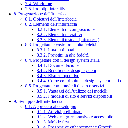
7.4. Wireframe
7.5. Prototipi interattivi
8. Progettazione dell’interfaccia
8.1. Obiettivi dell’interfaccia
8.2. Elementi dell’interfaccia
8.2.1. Elementi di composizione
8.2.2. Elementi interattivi
8.2.3. Elementi testuali (microtesti)
8.3. Progettare e costruire in alta fedeltà
8.3.1. Layout di pagina
8.3.2. Prototipi in alta fedeltà
8.4. Progettare con il design system .italia
8.4.1. Documentazione
8.4.2. Benefici del design system
8.4.3. Risorse operative
8.4.4. Come contribuire al design system .italia
8.5. Progettare con i modelli di sito e servizi
8.5.1. Vantaggi dell’utilizzo dei modelli
8.5.2. I modelli di sito e servizi disponibili
9. Sviluppo dell’interfaccia
9.1. Approccio allo sviluppo
9.1.1. Attività preliminari
9.1.2. Web design responsivo e accessibile
9.1.3. Mobile first
9.1.4. Progressive enhancement e Graceful