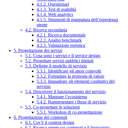
4.1.2. Questionari
4.1.3. Test di usabilità
4.1.4. Web analytics
4.1.5. Strumenti di mappatura dell’esperienza
utente
4.2. Ricerca secondaria
4.2.1. Ricerca documentale
4.2.2. Analisi benchmark
4.2.3. Valutazione euristica
5. Progettazione dei servizi
5.1. Cosa sono i servizi e il service design
5.2. Progettare servizi pubblici digitali
5.3. Definire il modello di servizio
5.3.1. Identificare gli attori coinvolti
5.3.2. Formulare la proposta di valore
5.3.3. Inquadrare gli elementi costitutivi del
servizio
5.4. Descrivere il funzionamento del servizio
5.4.1. Mappare l’ecosistema
5.4.2. Rappresentare i flussi di servizio
5.5. Co-progettare le soluzioni
5.5.1. Workshop di co-progettazione
6. Progettazione dei contenuti
6.1. Cos’è il content design
6.2. Ricerca utente sui contenuti e il linguaggio