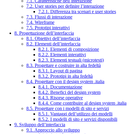
7.1. Caratteristiche dell’interazione
7.2. User stories per definire l’interazione
7.2.1. Differenza tra scenari e user stories
7.3. Flussi di interazione
7.4. Wireframe
7.5. Prototipi interattivi
8. Progettazione dell’interfaccia
8.1. Obiettivi dell’interfaccia
8.2. Elementi dell’interfaccia
8.2.1. Elementi di composizione
8.2.2. Elementi interattivi
8.2.3. Elementi testuali (microtesti)
8.3. Progettare e costruire in alta fedeltà
8.3.1. Layout di pagina
8.3.2. Prototipi in alta fedeltà
8.4. Progettare con il design system .italia
8.4.1. Documentazione
8.4.2. Benefici del design system
8.4.3. Risorse operative
8.4.4. Come contribuire al design system .italia
8.5. Progettare con i modelli di sito e servizi
8.5.1. Vantaggi dell’utilizzo dei modelli
8.5.2. I modelli di sito e servizi disponibili
9. Sviluppo dell’interfaccia
9.1. Approccio allo sviluppo