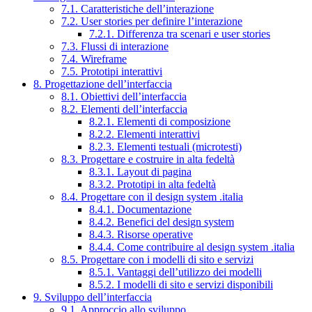
7.1. Caratteristiche dell’interazione
7.2. User stories per definire l’interazione
7.2.1. Differenza tra scenari e user stories
7.3. Flussi di interazione
7.4. Wireframe
7.5. Prototipi interattivi
8. Progettazione dell’interfaccia
8.1. Obiettivi dell’interfaccia
8.2. Elementi dell’interfaccia
8.2.1. Elementi di composizione
8.2.2. Elementi interattivi
8.2.3. Elementi testuali (microtesti)
8.3. Progettare e costruire in alta fedeltà
8.3.1. Layout di pagina
8.3.2. Prototipi in alta fedeltà
8.4. Progettare con il design system .italia
8.4.1. Documentazione
8.4.2. Benefici del design system
8.4.3. Risorse operative
8.4.4. Come contribuire al design system .italia
8.5. Progettare con i modelli di sito e servizi
8.5.1. Vantaggi dell’utilizzo dei modelli
8.5.2. I modelli di sito e servizi disponibili
9. Sviluppo dell’interfaccia
9.1. Approccio allo sviluppo