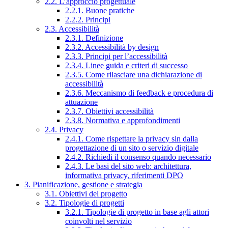
2.2. L’approccio progettuale
2.2.1. Buone pratiche
2.2.2. Principi
2.3. Accessibilità
2.3.1. Definizione
2.3.2. Accessibilità by design
2.3.3. Principi per l’accessibilità
2.3.4. Linee guida e criteri di successo
2.3.5. Come rilasciare una dichiarazione di
accessibilità
2.3.6. Meccanismo di feedback e procedura di
attuazione
2.3.7. Obiettivi accessibilità
2.3.8. Normativa e approfondimenti
2.4. Privacy
2.4.1. Come rispettare la privacy sin dalla
progettazione di un sito o servizio digitale
2.4.2. Richiedi il consenso quando necessario
2.4.3. Le basi del sito web: architettura,
informativa privacy, riferimenti DPO
3. Pianificazione, gestione e strategia
3.1. Obiettivi del progetto
3.2. Tipologie di progetti
3.2.1. Tipologie di progetto in base agli attori
coinvolti nel servizio