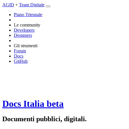
AGID
+
Team Digitale
Piano Triennale
Le community
Developers
Designers
Gli strumenti
Forum
Docs
GitHub
Docs Italia
beta
Documenti pubblici, digitali.