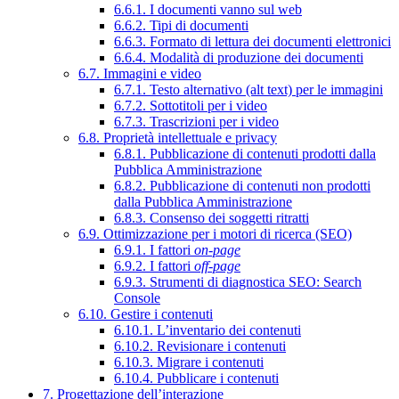
6.6.1. I documenti vanno sul web
6.6.2. Tipi di documenti
6.6.3. Formato di lettura dei documenti elettronici
6.6.4. Modalità di produzione dei documenti
6.7. Immagini e video
6.7.1. Testo alternativo (alt text) per le immagini
6.7.2. Sottotitoli per i video
6.7.3. Trascrizioni per i video
6.8. Proprietà intellettuale e privacy
6.8.1. Pubblicazione di contenuti prodotti dalla
Pubblica Amministrazione
6.8.2. Pubblicazione di contenuti non prodotti
dalla Pubblica Amministrazione
6.8.3. Consenso dei soggetti ritratti
6.9. Ottimizzazione per i motori di ricerca (SEO)
6.9.1. I fattori
on-page
6.9.2. I fattori
off-page
6.9.3. Strumenti di diagnostica SEO: Search
Console
6.10. Gestire i contenuti
6.10.1. L’inventario dei contenuti
6.10.2. Revisionare i contenuti
6.10.3. Migrare i contenuti
6.10.4. Pubblicare i contenuti
7. Progettazione dell’interazione