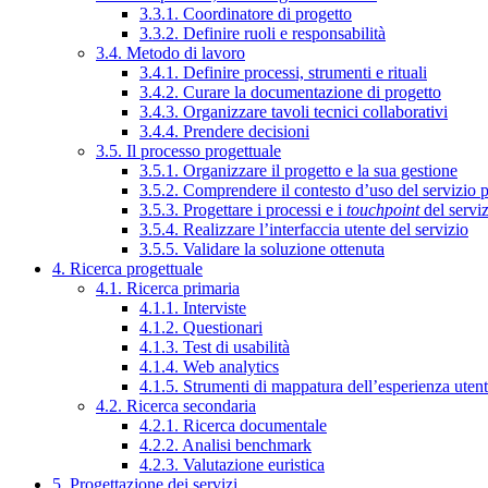
3.3.1. Coordinatore di progetto
3.3.2. Definire ruoli e responsabilità
3.4. Metodo di lavoro
3.4.1. Definire processi, strumenti e rituali
3.4.2. Curare la documentazione di progetto
3.4.3. Organizzare tavoli tecnici collaborativi
3.4.4. Prendere decisioni
3.5. Il processo progettuale
3.5.1. Organizzare il progetto e la sua gestione
3.5.2. Comprendere il contesto d’uso del servizio 
3.5.3. Progettare i processi e i
touchpoint
del servi
3.5.4. Realizzare l’interfaccia utente del servizio
3.5.5. Validare la soluzione ottenuta
4. Ricerca progettuale
4.1. Ricerca primaria
4.1.1. Interviste
4.1.2. Questionari
4.1.3. Test di usabilità
4.1.4. Web analytics
4.1.5. Strumenti di mappatura dell’esperienza uten
4.2. Ricerca secondaria
4.2.1. Ricerca documentale
4.2.2. Analisi benchmark
4.2.3. Valutazione euristica
5. Progettazione dei servizi