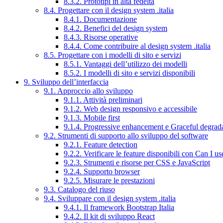
8.3.2. Prototipi in alta fedeltà
8.4. Progettare con il design system .italia
8.4.1. Documentazione
8.4.2. Benefici del design system
8.4.3. Risorse operative
8.4.4. Come contribuire al design system .italia
8.5. Progettare con i modelli di sito e servizi
8.5.1. Vantaggi dell’utilizzo dei modelli
8.5.2. I modelli di sito e servizi disponibili
9. Sviluppo dell’interfaccia
9.1. Approccio allo sviluppo
9.1.1. Attività preliminari
9.1.2. Web design responsivo e accessibile
9.1.3. Mobile first
9.1.4. Progressive enhancement e Graceful degrad
9.2. Strumenti di supporto allo sviluppo del software
9.2.1. Feature detection
9.2.2. Verificare le feature disponibili con Can I us
9.2.3. Strumenti e risorse per CSS e JavaScript
9.2.4. Supporto browser
9.2.5. Misurare le prestazioni
9.3. Catalogo del riuso
9.4. Sviluppare con il design system .italia
9.4.1. Il framework Bootstrap Italia
9.4.2. Il kit di sviluppo React