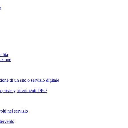
)
ilità
azione
ione di un sito o servizio digitale
va privacy, riferimenti DPO
olti nel servizio
ntervento