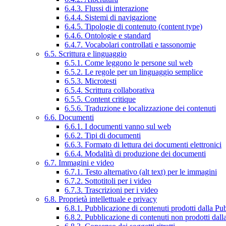
6.4.3. Flussi di interazione
6.4.4. Sistemi di navigazione
6.4.5. Tipologie di contenuto (content type)
6.4.6. Ontologie e standard
6.4.7. Vocabolari controllati e tassonomie
6.5. Scrittura e linguaggio
6.5.1. Come leggono le persone sul web
6.5.2. Le regole per un linguaggio semplice
6.5.3. Microtesti
6.5.4. Scrittura collaborativa
6.5.5. Content critique
6.5.6. Traduzione e localizzazione dei contenuti
6.6. Documenti
6.6.1. I documenti vanno sul web
6.6.2. Tipi di documenti
6.6.3. Formato di lettura dei documenti elettronici
6.6.4. Modalità di produzione dei documenti
6.7. Immagini e video
6.7.1. Testo alternativo (alt text) per le immagini
6.7.2. Sottotitoli per i video
6.7.3. Trascrizioni per i video
6.8. Proprietà intellettuale e privacy
6.8.1. Pubblicazione di contenuti prodotti dalla P
6.8.2. Pubblicazione di contenuti non prodotti dal