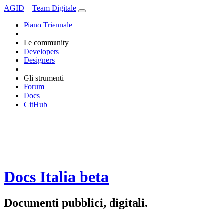
AGID
+
Team Digitale
Piano Triennale
Le community
Developers
Designers
Gli strumenti
Forum
Docs
GitHub
Docs Italia
beta
Documenti pubblici, digitali.