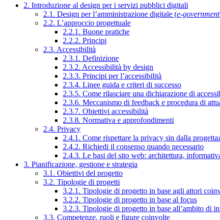
2. Introduzione al design per i servizi pubblici digitali
2.1. Design per l’amministrazione digitale (
e-government
2.2. L’approccio progettuale
2.2.1. Buone pratiche
2.2.2. Principi
2.3. Accessibilità
2.3.1. Definizione
2.3.2. Accessibilità by design
2.3.3. Principi per l’accessibilità
2.3.4. Linee guida e criteri di successo
2.3.5. Come rilasciare una dichiarazione di accessib
2.3.6. Meccanismo di feedback e procedura di attu
2.3.7. Obiettivi accessibilità
2.3.8. Normativa e approfondimenti
2.4. Privacy
2.4.1. Come rispettare la privacy sin dalla progettaz
2.4.2. Richiedi il consenso quando necessario
2.4.3. Le basi del sito web: architettura, informati
3. Pianificazione, gestione e strategia
3.1. Obiettivi del progetto
3.2. Tipologie di progetti
3.2.1. Tipologie di progetto in base agli attori coinv
3.2.2. Tipologie di progetto in base al focus
3.2.3. Tipologie di progetto in base all’ambito di i
3.3. Competenze, ruoli e figure coinvolte