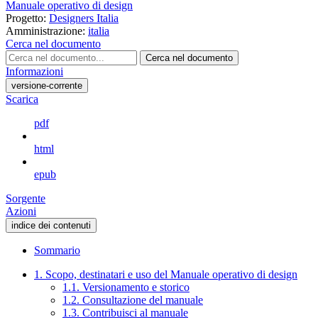
Manuale operativo di design
Progetto:
Designers Italia
Amministrazione:
italia
Cerca nel documento
Cerca nel documento
Informazioni
versione-corrente
Scarica
pdf
html
epub
Sorgente
Azioni
indice dei contenuti
Sommario
1. Scopo, destinatari e uso del Manuale operativo di design
1.1. Versionamento e storico
1.2. Consultazione del manuale
1.3. Contribuisci al manuale