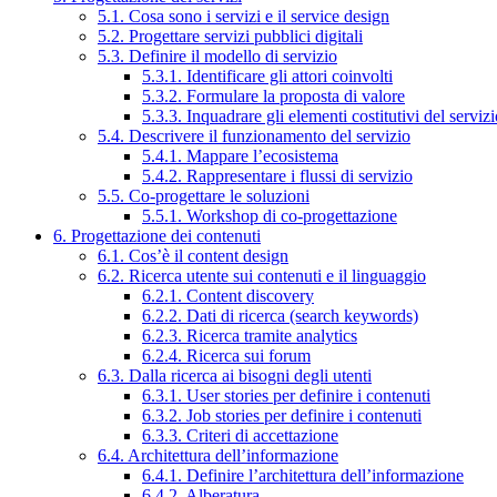
5.1. Cosa sono i servizi e il service design
5.2. Progettare servizi pubblici digitali
5.3. Definire il modello di servizio
5.3.1. Identificare gli attori coinvolti
5.3.2. Formulare la proposta di valore
5.3.3. Inquadrare gli elementi costitutivi del serviz
5.4. Descrivere il funzionamento del servizio
5.4.1. Mappare l’ecosistema
5.4.2. Rappresentare i flussi di servizio
5.5. Co-progettare le soluzioni
5.5.1. Workshop di co-progettazione
6. Progettazione dei contenuti
6.1. Cos’è il content design
6.2. Ricerca utente sui contenuti e il linguaggio
6.2.1. Content discovery
6.2.2. Dati di ricerca (search keywords)
6.2.3. Ricerca tramite analytics
6.2.4. Ricerca sui forum
6.3. Dalla ricerca ai bisogni degli utenti
6.3.1. User stories per definire i contenuti
6.3.2. Job stories per definire i contenuti
6.3.3. Criteri di accettazione
6.4. Architettura dell’informazione
6.4.1. Definire l’architettura dell’informazione
6.4.2. Alberatura