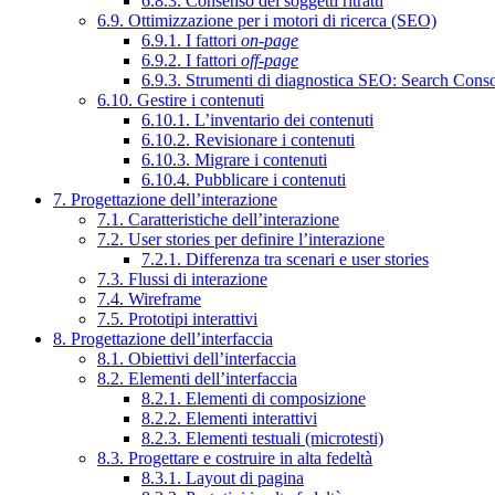
6.8.3. Consenso dei soggetti ritratti
6.9. Ottimizzazione per i motori di ricerca (SEO)
6.9.1. I fattori
on-page
6.9.2. I fattori
off-page
6.9.3. Strumenti di diagnostica SEO: Search Cons
6.10. Gestire i contenuti
6.10.1. L’inventario dei contenuti
6.10.2. Revisionare i contenuti
6.10.3. Migrare i contenuti
6.10.4. Pubblicare i contenuti
7. Progettazione dell’interazione
7.1. Caratteristiche dell’interazione
7.2. User stories per definire l’interazione
7.2.1. Differenza tra scenari e user stories
7.3. Flussi di interazione
7.4. Wireframe
7.5. Prototipi interattivi
8. Progettazione dell’interfaccia
8.1. Obiettivi dell’interfaccia
8.2. Elementi dell’interfaccia
8.2.1. Elementi di composizione
8.2.2. Elementi interattivi
8.2.3. Elementi testuali (microtesti)
8.3. Progettare e costruire in alta fedeltà
8.3.1. Layout di pagina