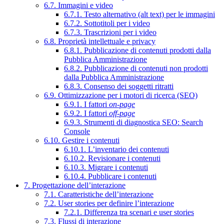
6.7. Immagini e video
6.7.1. Testo alternativo (alt text) per le immagini
6.7.2. Sottotitoli per i video
6.7.3. Trascrizioni per i video
6.8. Proprietà intellettuale e privacy
6.8.1. Pubblicazione di contenuti prodotti dalla
Pubblica Amministrazione
6.8.2. Pubblicazione di contenuti non prodotti
dalla Pubblica Amministrazione
6.8.3. Consenso dei soggetti ritratti
6.9. Ottimizzazione per i motori di ricerca (SEO)
6.9.1. I fattori
on-page
6.9.2. I fattori
off-page
6.9.3. Strumenti di diagnostica SEO: Search
Console
6.10. Gestire i contenuti
6.10.1. L’inventario dei contenuti
6.10.2. Revisionare i contenuti
6.10.3. Migrare i contenuti
6.10.4. Pubblicare i contenuti
7. Progettazione dell’interazione
7.1. Caratteristiche dell’interazione
7.2. User stories per definire l’interazione
7.2.1. Differenza tra scenari e user stories
7.3. Flussi di interazione