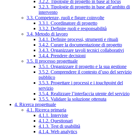
3.2.2. Tipologie di progetto in base al focus
3.2.3. Tipologie di progetto in base all’ambito di
intervento
3.3. Competenze, ruoli e figure coinvolte
3.3.1. Coordinatore di progetto
3.3.2. Definire ruoli e responsabilità
3.4. Metodo di lavoro
3.4.1. Definire processi, strumenti e rituali
3.4.2. Curare la documentazione di progetto
3.4.3. Organizzare tavoli tecnici collaborativi
3.4.4. Prendere decisioni
3.5. Il processo progettuale
3.5.1. Organizzare il progetto e la sua gestione
3.5.2. Comprendere il contesto d’uso del servizio
pubblico
3.5.3. Progettare i processi e i
touchpoint
del
servizio
3.5.4. Realizzare l’interfaccia utente del servizio
3.5.5. Validare la soluzione ottenuta
4. Ricerca progettuale
4.1. Ricerca primaria
4.1.1. Interviste
4.1.2. Questionari
4.1.3. Test di usabilità
4.1.4. Web analytics