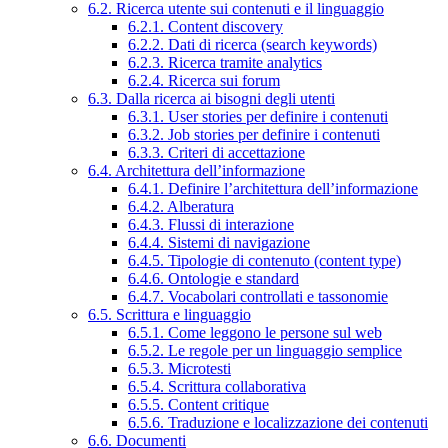
6.2. Ricerca utente sui contenuti e il linguaggio
6.2.1. Content discovery
6.2.2. Dati di ricerca (search keywords)
6.2.3. Ricerca tramite analytics
6.2.4. Ricerca sui forum
6.3. Dalla ricerca ai bisogni degli utenti
6.3.1. User stories per definire i contenuti
6.3.2. Job stories per definire i contenuti
6.3.3. Criteri di accettazione
6.4. Architettura dell’informazione
6.4.1. Definire l’architettura dell’informazione
6.4.2. Alberatura
6.4.3. Flussi di interazione
6.4.4. Sistemi di navigazione
6.4.5. Tipologie di contenuto (content type)
6.4.6. Ontologie e standard
6.4.7. Vocabolari controllati e tassonomie
6.5. Scrittura e linguaggio
6.5.1. Come leggono le persone sul web
6.5.2. Le regole per un linguaggio semplice
6.5.3. Microtesti
6.5.4. Scrittura collaborativa
6.5.5. Content critique
6.5.6. Traduzione e localizzazione dei contenuti
6.6. Documenti