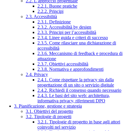
2.2. L’approccio progettuale
2.2.1. Buone pratiche
2.2.2. Principi
2.3. Accessibilità
2.3.1. Definizione
2.3.2. Accessibilità by design
2.3.3. Principi per l’accessibilità
2.3.4. Linee guida e criteri di successo
2.3.5. Come rilasciare una dichiarazione di
accessibilità
2.3.6. Meccanismo di feedback e procedura di
attuazione
2.3.7. Obiettivi accessibilità
2.3.8. Normativa e approfondimenti
2.4. Privacy
2.4.1. Come rispettare la privacy sin dalla
progettazione di un sito o servizio digitale
2.4.2. Richiedi il consenso quando necessario
2.4.3. Le basi del sito web: architettura,
informativa privacy, riferimenti DPO
3. Pianificazione, gestione e strategia
3.1. Obiettivi del progetto
3.2. Tipologie di progetti
3.2.1. Tipologie di progetto in base agli attori
coinvolti nel servizio