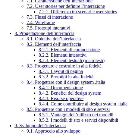
7.1. Caratteristiche dell’interazione
7.2. User stories per definire l’interazione
7.2.1. Differenza tra scenari e user stories
7.3. Flussi di interazione
7.4. Wireframe
7.5. Prototipi interattivi
8. Progettazione dell’interfaccia
8.1. Obiettivi dell’interfaccia
8.2. Elementi dell’interfaccia
8.2.1. Elementi di composizione
8.2.2. Elementi interattivi
8.2.3. Elementi testuali (microtesti)
8.3. Progettare e costruire in alta fedeltà
8.3.1. Layout di pagina
8.3.2. Prototipi in alta fedeltà
8.4. Progettare con il design system .italia
8.4.1. Documentazione
8.4.2. Benefici del design system
8.4.3. Risorse operative
8.4.4. Come contribuire al design system .italia
8.5. Progettare con i modelli di sito e servizi
8.5.1. Vantaggi dell’utilizzo dei modelli
8.5.2. I modelli di sito e servizi disponibili
9. Sviluppo dell’interfaccia
9.1. Approccio allo sviluppo