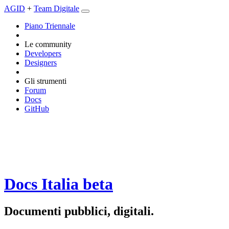
AGID
+
Team Digitale
Piano Triennale
Le community
Developers
Designers
Gli strumenti
Forum
Docs
GitHub
Docs Italia
beta
Documenti pubblici, digitali.