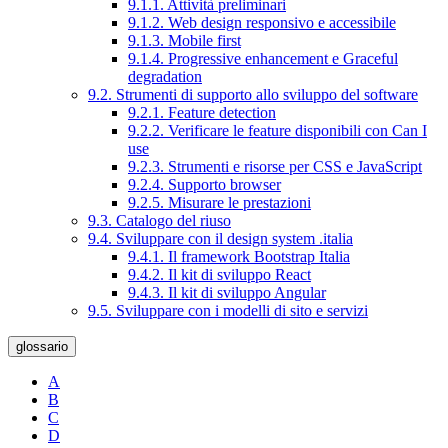
9.1.1. Attività preliminari
9.1.2. Web design responsivo e accessibile
9.1.3. Mobile first
9.1.4. Progressive enhancement e Graceful
degradation
9.2. Strumenti di supporto allo sviluppo del software
9.2.1. Feature detection
9.2.2. Verificare le feature disponibili con Can I
use
9.2.3. Strumenti e risorse per CSS e JavaScript
9.2.4. Supporto browser
9.2.5. Misurare le prestazioni
9.3. Catalogo del riuso
9.4. Sviluppare con il design system .italia
9.4.1. Il framework Bootstrap Italia
9.4.2. Il kit di sviluppo React
9.4.3. Il kit di sviluppo Angular
9.5. Sviluppare con i modelli di sito e servizi
glossario
A
B
C
D