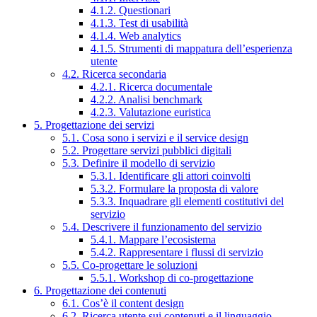
4.1.2. Questionari
4.1.3. Test di usabilità
4.1.4. Web analytics
4.1.5. Strumenti di mappatura dell’esperienza
utente
4.2. Ricerca secondaria
4.2.1. Ricerca documentale
4.2.2. Analisi benchmark
4.2.3. Valutazione euristica
5. Progettazione dei servizi
5.1. Cosa sono i servizi e il service design
5.2. Progettare servizi pubblici digitali
5.3. Definire il modello di servizio
5.3.1. Identificare gli attori coinvolti
5.3.2. Formulare la proposta di valore
5.3.3. Inquadrare gli elementi costitutivi del
servizio
5.4. Descrivere il funzionamento del servizio
5.4.1. Mappare l’ecosistema
5.4.2. Rappresentare i flussi di servizio
5.5. Co-progettare le soluzioni
5.5.1. Workshop di co-progettazione
6. Progettazione dei contenuti
6.1. Cos’è il content design
6.2. Ricerca utente sui contenuti e il linguaggio