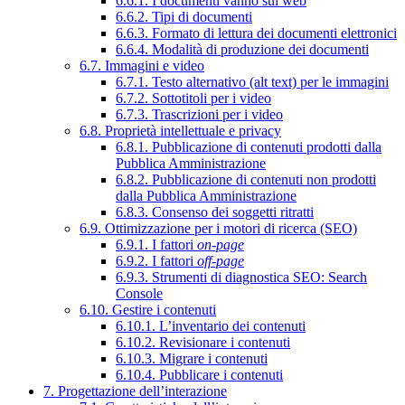
6.6.1. I documenti vanno sul web
6.6.2. Tipi di documenti
6.6.3. Formato di lettura dei documenti elettronici
6.6.4. Modalità di produzione dei documenti
6.7. Immagini e video
6.7.1. Testo alternativo (alt text) per le immagini
6.7.2. Sottotitoli per i video
6.7.3. Trascrizioni per i video
6.8. Proprietà intellettuale e privacy
6.8.1. Pubblicazione di contenuti prodotti dalla
Pubblica Amministrazione
6.8.2. Pubblicazione di contenuti non prodotti
dalla Pubblica Amministrazione
6.8.3. Consenso dei soggetti ritratti
6.9. Ottimizzazione per i motori di ricerca (SEO)
6.9.1. I fattori
on-page
6.9.2. I fattori
off-page
6.9.3. Strumenti di diagnostica SEO: Search
Console
6.10. Gestire i contenuti
6.10.1. L’inventario dei contenuti
6.10.2. Revisionare i contenuti
6.10.3. Migrare i contenuti
6.10.4. Pubblicare i contenuti
7. Progettazione dell’interazione