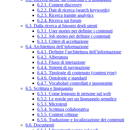
6.2.1. Content discovery
6.2.2. Dati di ricerca (search keywords)
6.2.3. Ricerca tramite analytics
6.2.4. Ricerca sui forum
6.3. Dalla ricerca ai bisogni degli utenti
6.3.1. User stories per definire i contenuti
6.3.2. Job stories per definire i contenuti
6.3.3. Criteri di accettazione
6.4. Architettura dell’informazione
6.4.1. Definire l’architettura dell’informazione
6.4.2. Alberatura
6.4.3. Flussi di interazione
6.4.4. Sistemi di navigazione
6.4.5. Tipologie di contenuto (content type)
6.4.6. Ontologie e standard
6.4.7. Vocabolari controllati e tassonomie
6.5. Scrittura e linguaggio
6.5.1. Come leggono le persone sul web
6.5.2. Le regole per un linguaggio semplice
6.5.3. Microtesti
6.5.4. Scrittura collaborativa
6.5.5. Content critique
6.5.6. Traduzione e localizzazione dei contenuti
6.6. Documenti