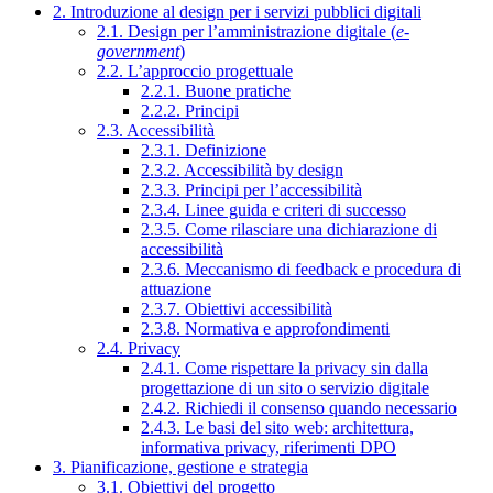
2. Introduzione al design per i servizi pubblici digitali
2.1. Design per l’amministrazione digitale (
e-
government
)
2.2. L’approccio progettuale
2.2.1. Buone pratiche
2.2.2. Principi
2.3. Accessibilità
2.3.1. Definizione
2.3.2. Accessibilità by design
2.3.3. Principi per l’accessibilità
2.3.4. Linee guida e criteri di successo
2.3.5. Come rilasciare una dichiarazione di
accessibilità
2.3.6. Meccanismo di feedback e procedura di
attuazione
2.3.7. Obiettivi accessibilità
2.3.8. Normativa e approfondimenti
2.4. Privacy
2.4.1. Come rispettare la privacy sin dalla
progettazione di un sito o servizio digitale
2.4.2. Richiedi il consenso quando necessario
2.4.3. Le basi del sito web: architettura,
informativa privacy, riferimenti DPO
3. Pianificazione, gestione e strategia
3.1. Obiettivi del progetto