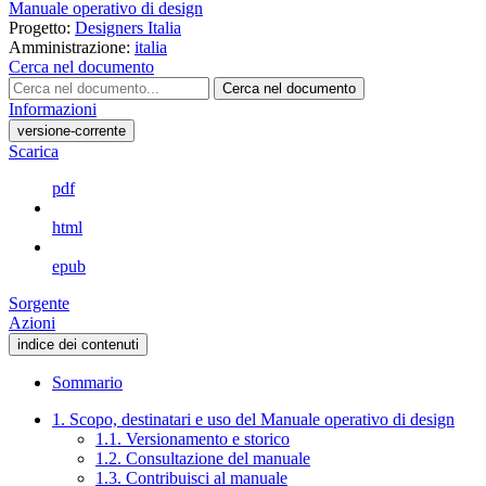
Manuale operativo di design
Progetto:
Designers Italia
Amministrazione:
italia
Cerca nel documento
Cerca nel documento
Informazioni
versione-corrente
Scarica
pdf
html
epub
Sorgente
Azioni
indice dei contenuti
Sommario
1. Scopo, destinatari e uso del Manuale operativo di design
1.1. Versionamento e storico
1.2. Consultazione del manuale
1.3. Contribuisci al manuale