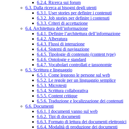
6.2.4. Ricerca sui forum
6.3. Dalla ricerca ai bisogni degli utenti
6.3.1. User stories per definire i contenuti
6.3.2. Job stories per definire i contenuti
6.3.3. Criteri di accettazione
6.4. Architettura dell’informazione
6.4.1. Definire l’architettura dell’informazione
6.4.2. Alberatura
6.4.3. Flussi di interazione
6.4.4. Sistemi di navigazione
6.4.5. Tipologie di contenuto (content type)
6.4.6. Ontologie e standard
6.4.7. Vocabolari controllati e tassonomie
6.5. Scrittura e linguaggio
6.5.1. Come leggono le persone sul web
6.5.2. Le regole per un linguaggio semplice
6.5.3. Microtesti
6.5.4. Scrittura collaborativa
6.5.5. Content critique
6.5.6. Traduzione e localizzazione dei contenuti
6.6. Documenti
6.6.1. I documenti vanno sul web
6.6.2. Tipi di documenti
6.6.3. Formato di lettura dei documenti elettronici
6.6.4. Modalità di produzione dei documenti