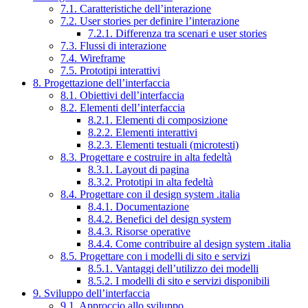
7.1. Caratteristiche dell’interazione
7.2. User stories per definire l’interazione
7.2.1. Differenza tra scenari e user stories
7.3. Flussi di interazione
7.4. Wireframe
7.5. Prototipi interattivi
8. Progettazione dell’interfaccia
8.1. Obiettivi dell’interfaccia
8.2. Elementi dell’interfaccia
8.2.1. Elementi di composizione
8.2.2. Elementi interattivi
8.2.3. Elementi testuali (microtesti)
8.3. Progettare e costruire in alta fedeltà
8.3.1. Layout di pagina
8.3.2. Prototipi in alta fedeltà
8.4. Progettare con il design system .italia
8.4.1. Documentazione
8.4.2. Benefici del design system
8.4.3. Risorse operative
8.4.4. Come contribuire al design system .italia
8.5. Progettare con i modelli di sito e servizi
8.5.1. Vantaggi dell’utilizzo dei modelli
8.5.2. I modelli di sito e servizi disponibili
9. Sviluppo dell’interfaccia
9.1. Approccio allo sviluppo