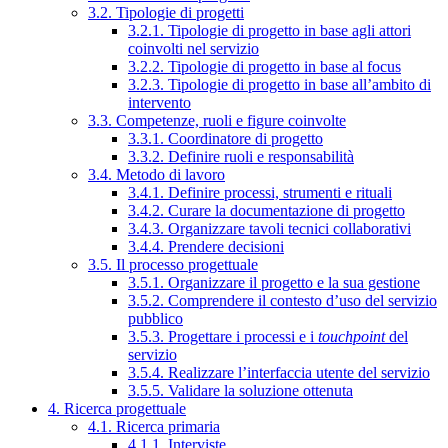
3.2. Tipologie di progetti
3.2.1. Tipologie di progetto in base agli attori
coinvolti nel servizio
3.2.2. Tipologie di progetto in base al focus
3.2.3. Tipologie di progetto in base all’ambito di
intervento
3.3. Competenze, ruoli e figure coinvolte
3.3.1. Coordinatore di progetto
3.3.2. Definire ruoli e responsabilità
3.4. Metodo di lavoro
3.4.1. Definire processi, strumenti e rituali
3.4.2. Curare la documentazione di progetto
3.4.3. Organizzare tavoli tecnici collaborativi
3.4.4. Prendere decisioni
3.5. Il processo progettuale
3.5.1. Organizzare il progetto e la sua gestione
3.5.2. Comprendere il contesto d’uso del servizio
pubblico
3.5.3. Progettare i processi e i
touchpoint
del
servizio
3.5.4. Realizzare l’interfaccia utente del servizio
3.5.5. Validare la soluzione ottenuta
4. Ricerca progettuale
4.1. Ricerca primaria
4.1.1. Interviste