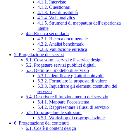
4.1.1. Interviste
4.1.2. Questionari
4.1.3. Test di usabilità
4.1.4. Web analytics
4.1.5. Strumenti di mappatura dell’esperienza
utente
4.2. Ricerca secondaria
4.2.1. Ricerca documentale
4.2.2. Analisi benchmark
4.2.3. Valutazione euristica
5. Progettazione dei servizi
5.1. Cosa sono i servizi e il service design
5.2. Progettare servizi pubblici digitali
5.3. Definire il modello di servizio
5.3.1. Identificare gli attori coinvolti
5.3.2. Formulare la proposta di valore
5.3.3. Inquadrare gli elementi costitutivi del
servizio
5.4. Descrivere il funzionamento del servizio
5.4.1. Mappare l’ecosistema
5.4.2. Rappresentare i flussi di servizio
5.5. Co-progettare le soluzioni
5.5.1. Workshop di co-progettazione
6. Progettazione dei contenuti
6.1. Cos’è il content design