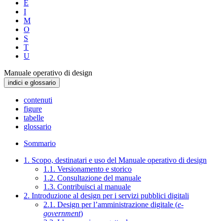
E
I
M
O
S
T
U
Manuale operativo di design
indici e glossario
contenuti
figure
tabelle
glossario
Sommario
1. Scopo, destinatari e uso del Manuale operativo di design
1.1. Versionamento e storico
1.2. Consultazione del manuale
1.3. Contribuisci al manuale
2. Introduzione al design per i servizi pubblici digitali
2.1. Design per l’amministrazione digitale (
e-
government
)