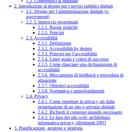
1.3. Contribuisci al manuale
2. Introduzione al design per i servizi pubblici digitali
2.1. Design per l’amministrazione digitale (
e-
government
)
2.2. L’approccio progettuale
2.2.1. Buone pratiche
2.2.2. Principi
2.3. Accessibilità
2.3.1. Definizione
2.3.2. Accessibilità by design
2.3.3. Principi per l’accessibilità
2.3.4. Linee guida e criteri di successo
2.3.5. Come rilasciare una dichiarazione di
accessibilità
2.3.6. Meccanismo di feedback e procedura di
attuazione
2.3.7. Obiettivi accessibilità
2.3.8. Normativa e approfondimenti
2.4. Privacy
2.4.1. Come rispettare la privacy sin dalla
progettazione di un sito o servizio digitale
2.4.2. Richiedi il consenso quando necessario
2.4.3. Le basi del sito web: architettura,
informativa privacy, riferimenti DPO
3. Pianificazione, gestione e strategia