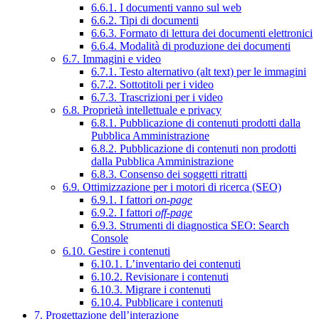
6.6.1. I documenti vanno sul web
6.6.2. Tipi di documenti
6.6.3. Formato di lettura dei documenti elettronici
6.6.4. Modalità di produzione dei documenti
6.7. Immagini e video
6.7.1. Testo alternativo (alt text) per le immagini
6.7.2. Sottotitoli per i video
6.7.3. Trascrizioni per i video
6.8. Proprietà intellettuale e privacy
6.8.1. Pubblicazione di contenuti prodotti dalla
Pubblica Amministrazione
6.8.2. Pubblicazione di contenuti non prodotti
dalla Pubblica Amministrazione
6.8.3. Consenso dei soggetti ritratti
6.9. Ottimizzazione per i motori di ricerca (SEO)
6.9.1. I fattori
on-page
6.9.2. I fattori
off-page
6.9.3. Strumenti di diagnostica SEO: Search
Console
6.10. Gestire i contenuti
6.10.1. L’inventario dei contenuti
6.10.2. Revisionare i contenuti
6.10.3. Migrare i contenuti
6.10.4. Pubblicare i contenuti
7. Progettazione dell’interazione