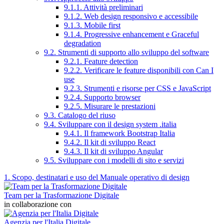
9.1.1. Attività preliminari
9.1.2. Web design responsivo e accessibile
9.1.3. Mobile first
9.1.4. Progressive enhancement e Graceful
degradation
9.2. Strumenti di supporto allo sviluppo del software
9.2.1. Feature detection
9.2.2. Verificare le feature disponibili con Can I
use
9.2.3. Strumenti e risorse per CSS e JavaScript
9.2.4. Supporto browser
9.2.5. Misurare le prestazioni
9.3. Catalogo del riuso
9.4. Sviluppare con il design system .italia
9.4.1. Il framework Bootstrap Italia
9.4.2. Il kit di sviluppo React
9.4.3. Il kit di sviluppo Angular
9.5. Sviluppare con i modelli di sito e servizi
1. Scopo, destinatari e uso del Manuale operativo di design
Team per la Trasformazione Digitale
in collaborazione con
Agenzia per l'Italia Digitale