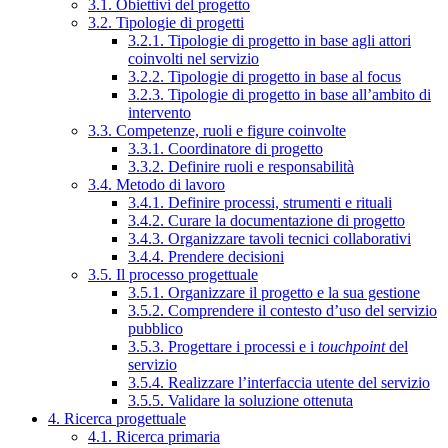
3.1. Obiettivi del progetto
3.2. Tipologie di progetti
3.2.1. Tipologie di progetto in base agli attori
coinvolti nel servizio
3.2.2. Tipologie di progetto in base al focus
3.2.3. Tipologie di progetto in base all’ambito di
intervento
3.3. Competenze, ruoli e figure coinvolte
3.3.1. Coordinatore di progetto
3.3.2. Definire ruoli e responsabilità
3.4. Metodo di lavoro
3.4.1. Definire processi, strumenti e rituali
3.4.2. Curare la documentazione di progetto
3.4.3. Organizzare tavoli tecnici collaborativi
3.4.4. Prendere decisioni
3.5. Il processo progettuale
3.5.1. Organizzare il progetto e la sua gestione
3.5.2. Comprendere il contesto d’uso del servizio
pubblico
3.5.3. Progettare i processi e i
touchpoint
del
servizio
3.5.4. Realizzare l’interfaccia utente del servizio
3.5.5. Validare la soluzione ottenuta
4. Ricerca progettuale
4.1. Ricerca primaria