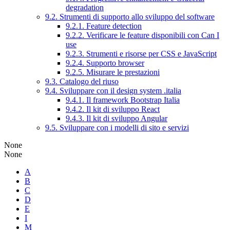
degradation
9.2. Strumenti di supporto allo sviluppo del software
9.2.1. Feature detection
9.2.2. Verificare le feature disponibili con Can I
use
9.2.3. Strumenti e risorse per CSS e JavaScript
9.2.4. Supporto browser
9.2.5. Misurare le prestazioni
9.3. Catalogo del riuso
9.4. Sviluppare con il design system .italia
9.4.1. Il framework Bootstrap Italia
9.4.2. Il kit di sviluppo React
9.4.3. Il kit di sviluppo Angular
9.5. Sviluppare con i modelli di sito e servizi
None
None
A
B
C
D
E
I
M