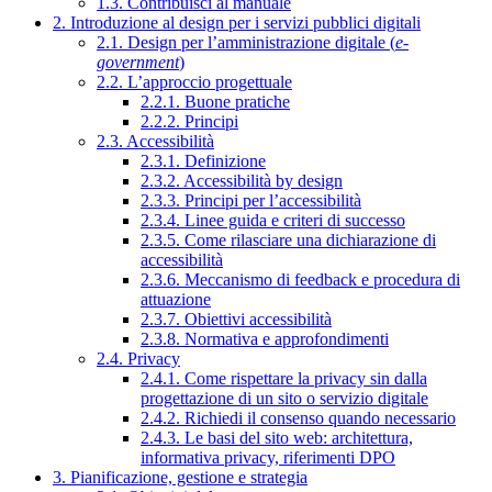
1.3. Contribuisci al manuale
2. Introduzione al design per i servizi pubblici digitali
2.1. Design per l’amministrazione digitale (
e-
government
)
2.2. L’approccio progettuale
2.2.1. Buone pratiche
2.2.2. Principi
2.3. Accessibilità
2.3.1. Definizione
2.3.2. Accessibilità by design
2.3.3. Principi per l’accessibilità
2.3.4. Linee guida e criteri di successo
2.3.5. Come rilasciare una dichiarazione di
accessibilità
2.3.6. Meccanismo di feedback e procedura di
attuazione
2.3.7. Obiettivi accessibilità
2.3.8. Normativa e approfondimenti
2.4. Privacy
2.4.1. Come rispettare la privacy sin dalla
progettazione di un sito o servizio digitale
2.4.2. Richiedi il consenso quando necessario
2.4.3. Le basi del sito web: architettura,
informativa privacy, riferimenti DPO
3. Pianificazione, gestione e strategia