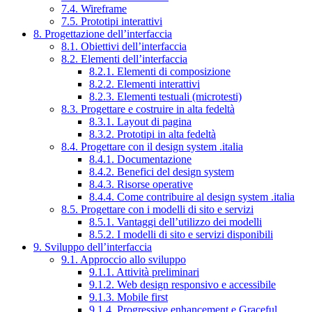
7.4. Wireframe
7.5. Prototipi interattivi
8. Progettazione dell’interfaccia
8.1. Obiettivi dell’interfaccia
8.2. Elementi dell’interfaccia
8.2.1. Elementi di composizione
8.2.2. Elementi interattivi
8.2.3. Elementi testuali (microtesti)
8.3. Progettare e costruire in alta fedeltà
8.3.1. Layout di pagina
8.3.2. Prototipi in alta fedeltà
8.4. Progettare con il design system .italia
8.4.1. Documentazione
8.4.2. Benefici del design system
8.4.3. Risorse operative
8.4.4. Come contribuire al design system .italia
8.5. Progettare con i modelli di sito e servizi
8.5.1. Vantaggi dell’utilizzo dei modelli
8.5.2. I modelli di sito e servizi disponibili
9. Sviluppo dell’interfaccia
9.1. Approccio allo sviluppo
9.1.1. Attività preliminari
9.1.2. Web design responsivo e accessibile
9.1.3. Mobile first
9.1.4. Progressive enhancement e Graceful