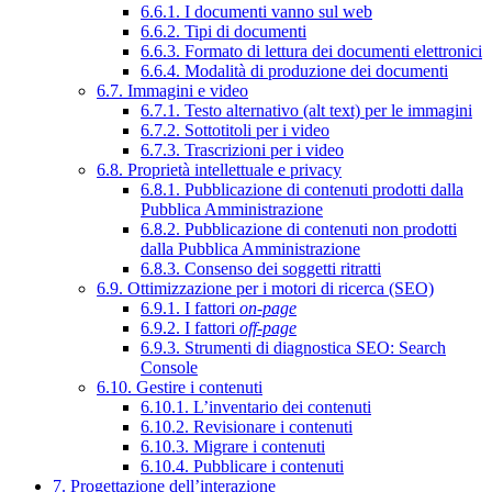
6.6.1. I documenti vanno sul web
6.6.2. Tipi di documenti
6.6.3. Formato di lettura dei documenti elettronici
6.6.4. Modalità di produzione dei documenti
6.7. Immagini e video
6.7.1. Testo alternativo (alt text) per le immagini
6.7.2. Sottotitoli per i video
6.7.3. Trascrizioni per i video
6.8. Proprietà intellettuale e privacy
6.8.1. Pubblicazione di contenuti prodotti dalla
Pubblica Amministrazione
6.8.2. Pubblicazione di contenuti non prodotti
dalla Pubblica Amministrazione
6.8.3. Consenso dei soggetti ritratti
6.9. Ottimizzazione per i motori di ricerca (SEO)
6.9.1. I fattori
on-page
6.9.2. I fattori
off-page
6.9.3. Strumenti di diagnostica SEO: Search
Console
6.10. Gestire i contenuti
6.10.1. L’inventario dei contenuti
6.10.2. Revisionare i contenuti
6.10.3. Migrare i contenuti
6.10.4. Pubblicare i contenuti
7. Progettazione dell’interazione