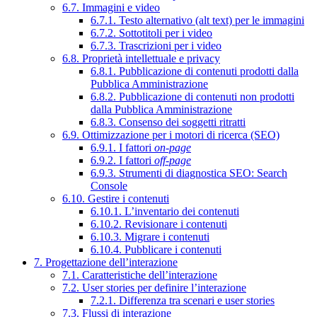
6.7. Immagini e video
6.7.1. Testo alternativo (alt text) per le immagini
6.7.2. Sottotitoli per i video
6.7.3. Trascrizioni per i video
6.8. Proprietà intellettuale e privacy
6.8.1. Pubblicazione di contenuti prodotti dalla
Pubblica Amministrazione
6.8.2. Pubblicazione di contenuti non prodotti
dalla Pubblica Amministrazione
6.8.3. Consenso dei soggetti ritratti
6.9. Ottimizzazione per i motori di ricerca (SEO)
6.9.1. I fattori
on-page
6.9.2. I fattori
off-page
6.9.3. Strumenti di diagnostica SEO: Search
Console
6.10. Gestire i contenuti
6.10.1. L’inventario dei contenuti
6.10.2. Revisionare i contenuti
6.10.3. Migrare i contenuti
6.10.4. Pubblicare i contenuti
7. Progettazione dell’interazione
7.1. Caratteristiche dell’interazione
7.2. User stories per definire l’interazione
7.2.1. Differenza tra scenari e user stories
7.3. Flussi di interazione