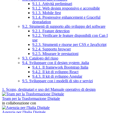
9.1.1. Attività preliminari
9.1.2. Web design responsivo e accessibile
9.1.3. Mobile first
9.1.4. Progressive enhancement e Graceful
degradation
9.2. Strumenti di supporto allo sviluppo del software
9.2.1. Feature detection
9.2.2. Verificare le feature disponibili con Can I
use
9.2.3. Strumenti e risorse per CSS e JavaScript
9.2.4. Supporto browser
9.2.5. Misurare le prestazioni
9.3. Catalogo del riuso
9.4. Sviluppare con il design system .italia
9.4.1. Il framework Bootstrap Italia
9.4.2. Il kit di sviluppo React
9.4.3. Il kit di sviluppo Angular
9.5. Sviluppare con i modelli di sito e servizi
1. Scopo, destinatari e uso del Manuale operativo di design
Team per la Trasformazione Digitale
in collaborazione con
Agenzia per l'Italia Digitale