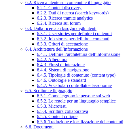
6.2. Ricerca utente sui contenuti e il linguaggio
6.2.1. Content discovery
6.2.2. Dati di ricerca (search keywords)
6.2.3. Ricerca tramite analytics
6.2.4. Ricerca sui forum
6.3. Dalla ricerca ai bisogni degli utenti
6.3.1. User stories per definire i contenuti
6.3.2. Job stories per definire i contenuti
6.3.3. Criteri di accettazione
6.4. Architettura dell’informazione
6.4.1. Definire l’architettura dell’informazione
6.4.2. Alberatura
6.4.3. Flussi di interazione
6.4.4. Sistemi di navigazione
6.4.5. Tipologie di contenuto (content type)
6.4.6. Ontologie e standard
6.4.7. Vocabolari controllati e tassonomie
6.5. Scrittura e linguaggio
6.5.1. Come leggono le persone sul web
6.5.2. Le regole per un linguaggio semplice
6.5.3. Microtesti
6.5.4. Scrittura collaborativa
6.5.5. Content critique
6.5.6. Traduzione e localizzazione dei contenuti
6.6. Documenti