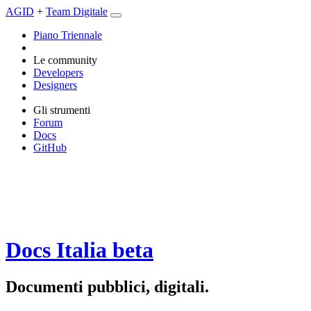
AGID
+
Team Digitale
Piano Triennale
Le community
Developers
Designers
Gli strumenti
Forum
Docs
GitHub
Docs Italia
beta
Documenti pubblici, digitali.