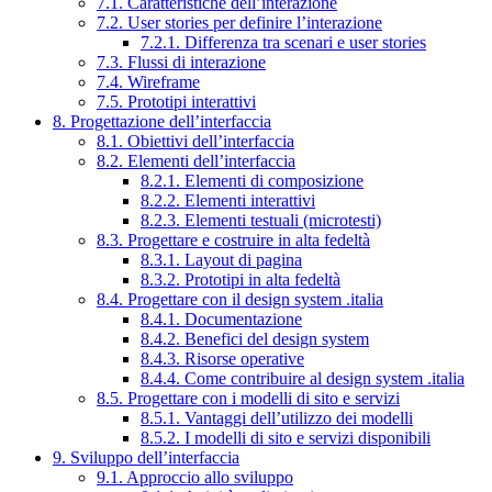
7.1. Caratteristiche dell’interazione
7.2. User stories per definire l’interazione
7.2.1. Differenza tra scenari e user stories
7.3. Flussi di interazione
7.4. Wireframe
7.5. Prototipi interattivi
8. Progettazione dell’interfaccia
8.1. Obiettivi dell’interfaccia
8.2. Elementi dell’interfaccia
8.2.1. Elementi di composizione
8.2.2. Elementi interattivi
8.2.3. Elementi testuali (microtesti)
8.3. Progettare e costruire in alta fedeltà
8.3.1. Layout di pagina
8.3.2. Prototipi in alta fedeltà
8.4. Progettare con il design system .italia
8.4.1. Documentazione
8.4.2. Benefici del design system
8.4.3. Risorse operative
8.4.4. Come contribuire al design system .italia
8.5. Progettare con i modelli di sito e servizi
8.5.1. Vantaggi dell’utilizzo dei modelli
8.5.2. I modelli di sito e servizi disponibili
9. Sviluppo dell’interfaccia
9.1. Approccio allo sviluppo