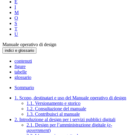
E
I
M
O
S
T
U
Manuale operativo di design
indici e glossario
contenuti
figure
tabelle
glossario
Sommario
1. Scopo, destinatari e uso del Manuale operativo di design
1.1. Versionamento e storico
1.2. Consultazione del manuale
1.3. Contribuisci al manuale
2. Introduzione al design per i servizi pubblici digitali
2.1. Design per l’amministrazione digitale (
e-
government
)