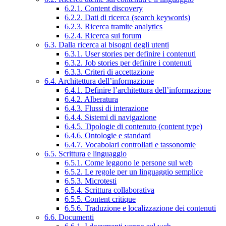
6.2.1. Content discovery
6.2.2. Dati di ricerca (search keywords)
6.2.3. Ricerca tramite analytics
6.2.4. Ricerca sui forum
6.3. Dalla ricerca ai bisogni degli utenti
6.3.1. User stories per definire i contenuti
6.3.2. Job stories per definire i contenuti
6.3.3. Criteri di accettazione
6.4. Architettura dell’informazione
6.4.1. Definire l’architettura dell’informazione
6.4.2. Alberatura
6.4.3. Flussi di interazione
6.4.4. Sistemi di navigazione
6.4.5. Tipologie di contenuto (content type)
6.4.6. Ontologie e standard
6.4.7. Vocabolari controllati e tassonomie
6.5. Scrittura e linguaggio
6.5.1. Come leggono le persone sul web
6.5.2. Le regole per un linguaggio semplice
6.5.3. Microtesti
6.5.4. Scrittura collaborativa
6.5.5. Content critique
6.5.6. Traduzione e localizzazione dei contenuti
6.6. Documenti