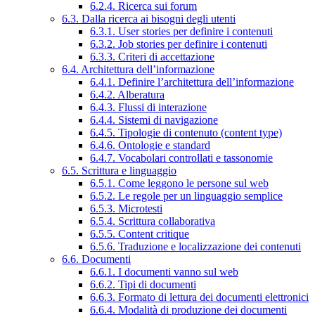
6.2.4. Ricerca sui forum
6.3. Dalla ricerca ai bisogni degli utenti
6.3.1. User stories per definire i contenuti
6.3.2. Job stories per definire i contenuti
6.3.3. Criteri di accettazione
6.4. Architettura dell’informazione
6.4.1. Definire l’architettura dell’informazione
6.4.2. Alberatura
6.4.3. Flussi di interazione
6.4.4. Sistemi di navigazione
6.4.5. Tipologie di contenuto (content type)
6.4.6. Ontologie e standard
6.4.7. Vocabolari controllati e tassonomie
6.5. Scrittura e linguaggio
6.5.1. Come leggono le persone sul web
6.5.2. Le regole per un linguaggio semplice
6.5.3. Microtesti
6.5.4. Scrittura collaborativa
6.5.5. Content critique
6.5.6. Traduzione e localizzazione dei contenuti
6.6. Documenti
6.6.1. I documenti vanno sul web
6.6.2. Tipi di documenti
6.6.3. Formato di lettura dei documenti elettronici
6.6.4. Modalità di produzione dei documenti