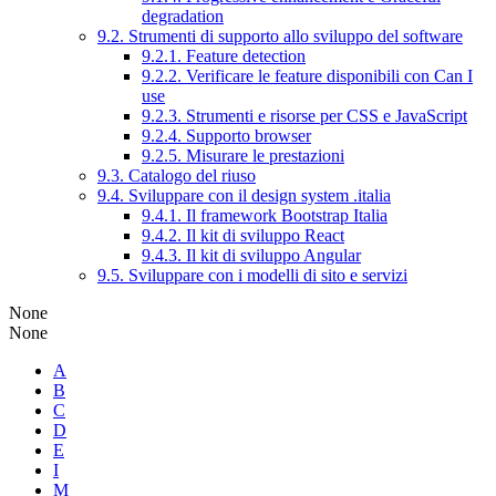
degradation
9.2. Strumenti di supporto allo sviluppo del software
9.2.1. Feature detection
9.2.2. Verificare le feature disponibili con Can I
use
9.2.3. Strumenti e risorse per CSS e JavaScript
9.2.4. Supporto browser
9.2.5. Misurare le prestazioni
9.3. Catalogo del riuso
9.4. Sviluppare con il design system .italia
9.4.1. Il framework Bootstrap Italia
9.4.2. Il kit di sviluppo React
9.4.3. Il kit di sviluppo Angular
9.5. Sviluppare con i modelli di sito e servizi
None
None
A
B
C
D
E
I
M