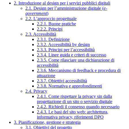
2. Introduzione al design per i servizi pubblici digitali
2.1. Design per l’amministrazione digitale (
e-
government
)
2.2. L’approccio progettuale
2.2.1. Buone pratiche
2.2.2. Principi
2.3. Accessibilità
2.3.1. Definizione
2.3.2. Accessibilità by design
2.3.3. Principi per l’accessibilità
2.3.4. Linee guida e criteri di successo
2.3.5. Come rilasciare una dichiarazione di
accessibilità
2.3.6. Meccanismo di feedback e procedura di
attuazione
2.3.7. Obiettivi accessibilità
2.3.8. Normativa e approfondimenti
2.4. Privacy
2.4.1. Come rispettare la privacy sin dalla
progettazione di un sito o servizio digitale
2.4.2. Richiedi il consenso quando necessario
2.4.3. Le basi del sito web: architettura,
informativa privacy, riferimenti DPO
3. Pianificazione, gestione e strategia
3.1. Obiettivi del progetto