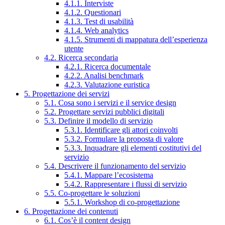
4.1.1. Interviste
4.1.2. Questionari
4.1.3. Test di usabilità
4.1.4. Web analytics
4.1.5. Strumenti di mappatura dell’esperienza
utente
4.2. Ricerca secondaria
4.2.1. Ricerca documentale
4.2.2. Analisi benchmark
4.2.3. Valutazione euristica
5. Progettazione dei servizi
5.1. Cosa sono i servizi e il service design
5.2. Progettare servizi pubblici digitali
5.3. Definire il modello di servizio
5.3.1. Identificare gli attori coinvolti
5.3.2. Formulare la proposta di valore
5.3.3. Inquadrare gli elementi costitutivi del
servizio
5.4. Descrivere il funzionamento del servizio
5.4.1. Mappare l’ecosistema
5.4.2. Rappresentare i flussi di servizio
5.5. Co-progettare le soluzioni
5.5.1. Workshop di co-progettazione
6. Progettazione dei contenuti
6.1. Cos’è il content design