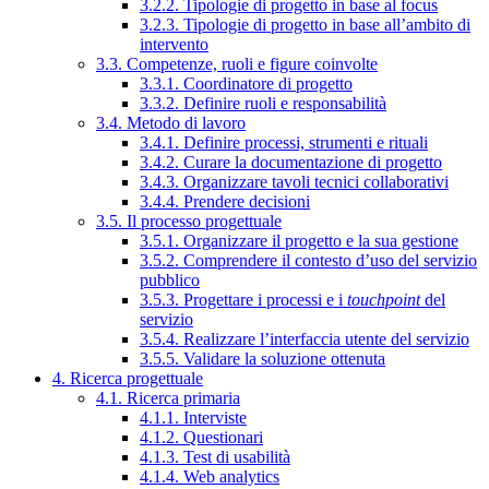
3.2.2. Tipologie di progetto in base al focus
3.2.3. Tipologie di progetto in base all’ambito di
intervento
3.3. Competenze, ruoli e figure coinvolte
3.3.1. Coordinatore di progetto
3.3.2. Definire ruoli e responsabilità
3.4. Metodo di lavoro
3.4.1. Definire processi, strumenti e rituali
3.4.2. Curare la documentazione di progetto
3.4.3. Organizzare tavoli tecnici collaborativi
3.4.4. Prendere decisioni
3.5. Il processo progettuale
3.5.1. Organizzare il progetto e la sua gestione
3.5.2. Comprendere il contesto d’uso del servizio
pubblico
3.5.3. Progettare i processi e i
touchpoint
del
servizio
3.5.4. Realizzare l’interfaccia utente del servizio
3.5.5. Validare la soluzione ottenuta
4. Ricerca progettuale
4.1. Ricerca primaria
4.1.1. Interviste
4.1.2. Questionari
4.1.3. Test di usabilità
4.1.4. Web analytics