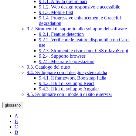
9.1.1. Attività preliminari
9.1.2. Web design responsivo e accessibile
9.1.3. Mobile first
9.1.4. Progressive enhancement e Graceful
degradation
9.2. Strumenti di supporto allo sviluppo del software
9.2.1. Feature detection
9.2.2. Verificare le feature disponibili con Can I
use
9.2.3. Strumenti e risorse per CSS e JavaScript
9.2.4. Supporto browser
9.2.5. Misurare le prestazioni
9.3. Catalogo del riuso
9.4. Sviluppare con il design system .italia
9.4.1. Il framework Bootstrap Italia
9.4.2. Il kit di sviluppo React
9.4.3. Il kit di sviluppo Angular
9.5. Sviluppare con i modelli di sito e servizi
glossario
A
B
C
D