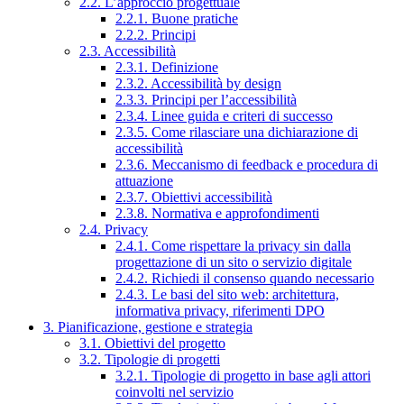
2.2. L’approccio progettuale
2.2.1. Buone pratiche
2.2.2. Principi
2.3. Accessibilità
2.3.1. Definizione
2.3.2. Accessibilità by design
2.3.3. Principi per l’accessibilità
2.3.4. Linee guida e criteri di successo
2.3.5. Come rilasciare una dichiarazione di
accessibilità
2.3.6. Meccanismo di feedback e procedura di
attuazione
2.3.7. Obiettivi accessibilità
2.3.8. Normativa e approfondimenti
2.4. Privacy
2.4.1. Come rispettare la privacy sin dalla
progettazione di un sito o servizio digitale
2.4.2. Richiedi il consenso quando necessario
2.4.3. Le basi del sito web: architettura,
informativa privacy, riferimenti DPO
3. Pianificazione, gestione e strategia
3.1. Obiettivi del progetto
3.2. Tipologie di progetti
3.2.1. Tipologie di progetto in base agli attori
coinvolti nel servizio