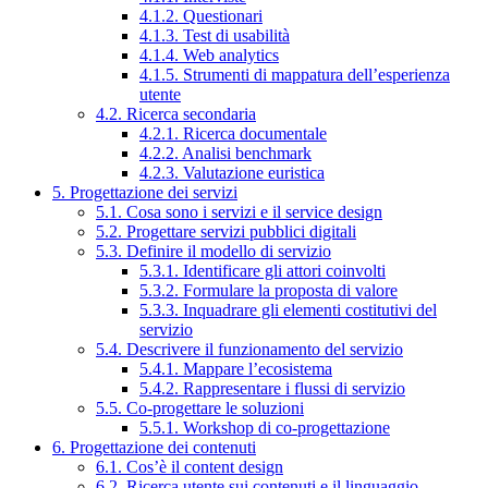
4.1.2. Questionari
4.1.3. Test di usabilità
4.1.4. Web analytics
4.1.5. Strumenti di mappatura dell’esperienza
utente
4.2. Ricerca secondaria
4.2.1. Ricerca documentale
4.2.2. Analisi benchmark
4.2.3. Valutazione euristica
5. Progettazione dei servizi
5.1. Cosa sono i servizi e il service design
5.2. Progettare servizi pubblici digitali
5.3. Definire il modello di servizio
5.3.1. Identificare gli attori coinvolti
5.3.2. Formulare la proposta di valore
5.3.3. Inquadrare gli elementi costitutivi del
servizio
5.4. Descrivere il funzionamento del servizio
5.4.1. Mappare l’ecosistema
5.4.2. Rappresentare i flussi di servizio
5.5. Co-progettare le soluzioni
5.5.1. Workshop di co-progettazione
6. Progettazione dei contenuti
6.1. Cos’è il content design
6.2. Ricerca utente sui contenuti e il linguaggio