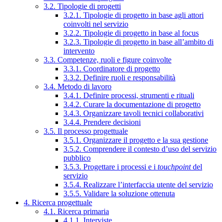
3.2. Tipologie di progetti
3.2.1. Tipologie di progetto in base agli attori
coinvolti nel servizio
3.2.2. Tipologie di progetto in base al focus
3.2.3. Tipologie di progetto in base all’ambito di
intervento
3.3. Competenze, ruoli e figure coinvolte
3.3.1. Coordinatore di progetto
3.3.2. Definire ruoli e responsabilità
3.4. Metodo di lavoro
3.4.1. Definire processi, strumenti e rituali
3.4.2. Curare la documentazione di progetto
3.4.3. Organizzare tavoli tecnici collaborativi
3.4.4. Prendere decisioni
3.5. Il processo progettuale
3.5.1. Organizzare il progetto e la sua gestione
3.5.2. Comprendere il contesto d’uso del servizio
pubblico
3.5.3. Progettare i processi e i
touchpoint
del
servizio
3.5.4. Realizzare l’interfaccia utente del servizio
3.5.5. Validare la soluzione ottenuta
4. Ricerca progettuale
4.1. Ricerca primaria
4.1.1. Interviste