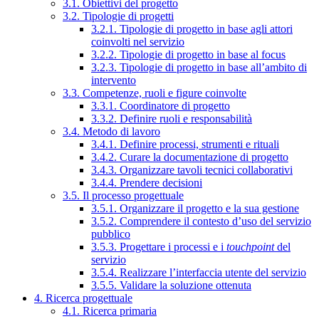
3.1. Obiettivi del progetto
3.2. Tipologie di progetti
3.2.1. Tipologie di progetto in base agli attori
coinvolti nel servizio
3.2.2. Tipologie di progetto in base al focus
3.2.3. Tipologie di progetto in base all’ambito di
intervento
3.3. Competenze, ruoli e figure coinvolte
3.3.1. Coordinatore di progetto
3.3.2. Definire ruoli e responsabilità
3.4. Metodo di lavoro
3.4.1. Definire processi, strumenti e rituali
3.4.2. Curare la documentazione di progetto
3.4.3. Organizzare tavoli tecnici collaborativi
3.4.4. Prendere decisioni
3.5. Il processo progettuale
3.5.1. Organizzare il progetto e la sua gestione
3.5.2. Comprendere il contesto d’uso del servizio
pubblico
3.5.3. Progettare i processi e i
touchpoint
del
servizio
3.5.4. Realizzare l’interfaccia utente del servizio
3.5.5. Validare la soluzione ottenuta
4. Ricerca progettuale
4.1. Ricerca primaria