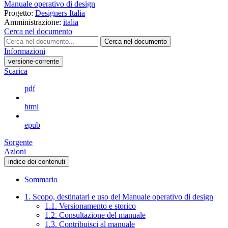
Manuale operativo di design
Progetto:
Designers Italia
Amministrazione:
italia
Cerca nel documento
Cerca nel documento
Informazioni
versione-corrente
Scarica
pdf
html
epub
Sorgente
Azioni
indice dei contenuti
Sommario
1. Scopo, destinatari e uso del Manuale operativo di design
1.1. Versionamento e storico
1.2. Consultazione del manuale
1.3. Contribuisci al manuale