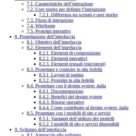
7.1. Caratteristiche dell’interazione
7.2. User stories per definire l’interazione
7.2.1. Differenza tra scenari e user stories
7.3. Flussi di interazione
7.4. Wireframe
7.5. Prototipi interattivi
8. Progettazione dell’interfaccia
8.1. Obiettivi dell’interfaccia
8.2. Elementi dell’interfaccia
8.2.1. Elementi di composizione
8.2.2. Elementi interattivi
8.2.3. Elementi testuali (microtesti)
8.3. Progettare e costruire in alta fedeltà
8.3.1. Layout di pagina
8.3.2. Prototipi in alta fedeltà
8.4. Progettare con il design system .italia
8.4.1. Documentazione
8.4.2. Benefici del design system
8.4.3. Risorse operative
8.4.4. Come contribuire al design system .italia
8.5. Progettare con i modelli di sito e servizi
8.5.1. Vantaggi dell’utilizzo dei modelli
8.5.2. I modelli di sito e servizi disponibili
9. Sviluppo dell’interfaccia
9.1. Approccio allo sviluppo