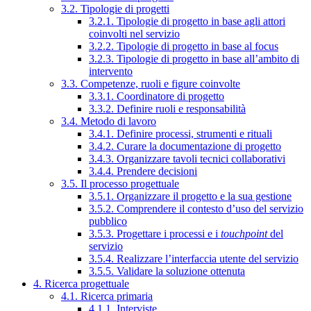
3.2. Tipologie di progetti
3.2.1. Tipologie di progetto in base agli attori
coinvolti nel servizio
3.2.2. Tipologie di progetto in base al focus
3.2.3. Tipologie di progetto in base all’ambito di
intervento
3.3. Competenze, ruoli e figure coinvolte
3.3.1. Coordinatore di progetto
3.3.2. Definire ruoli e responsabilità
3.4. Metodo di lavoro
3.4.1. Definire processi, strumenti e rituali
3.4.2. Curare la documentazione di progetto
3.4.3. Organizzare tavoli tecnici collaborativi
3.4.4. Prendere decisioni
3.5. Il processo progettuale
3.5.1. Organizzare il progetto e la sua gestione
3.5.2. Comprendere il contesto d’uso del servizio
pubblico
3.5.3. Progettare i processi e i
touchpoint
del
servizio
3.5.4. Realizzare l’interfaccia utente del servizio
3.5.5. Validare la soluzione ottenuta
4. Ricerca progettuale
4.1. Ricerca primaria
4.1.1. Interviste