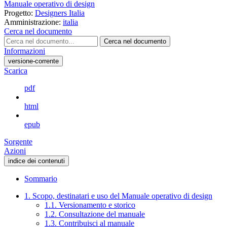
Manuale operativo di design
Progetto:
Designers Italia
Amministrazione:
italia
Cerca nel documento
Cerca nel documento
Informazioni
versione-corrente
Scarica
pdf
html
epub
Sorgente
Azioni
indice dei contenuti
Sommario
1. Scopo, destinatari e uso del Manuale operativo di design
1.1. Versionamento e storico
1.2. Consultazione del manuale
1.3. Contribuisci al manuale