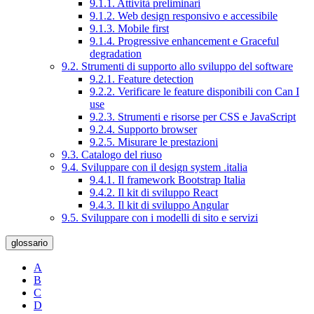
9.1.1. Attività preliminari
9.1.2. Web design responsivo e accessibile
9.1.3. Mobile first
9.1.4. Progressive enhancement e Graceful
degradation
9.2. Strumenti di supporto allo sviluppo del software
9.2.1. Feature detection
9.2.2. Verificare le feature disponibili con Can I
use
9.2.3. Strumenti e risorse per CSS e JavaScript
9.2.4. Supporto browser
9.2.5. Misurare le prestazioni
9.3. Catalogo del riuso
9.4. Sviluppare con il design system .italia
9.4.1. Il framework Bootstrap Italia
9.4.2. Il kit di sviluppo React
9.4.3. Il kit di sviluppo Angular
9.5. Sviluppare con i modelli di sito e servizi
glossario
A
B
C
D