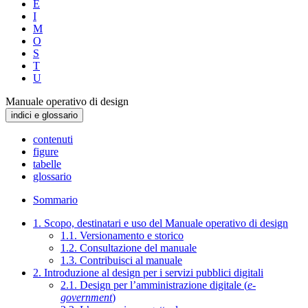
E
I
M
O
S
T
U
Manuale operativo di design
indici e glossario
contenuti
figure
tabelle
glossario
Sommario
1. Scopo, destinatari e uso del Manuale operativo di design
1.1. Versionamento e storico
1.2. Consultazione del manuale
1.3. Contribuisci al manuale
2. Introduzione al design per i servizi pubblici digitali
2.1. Design per l’amministrazione digitale (
e-
government
)