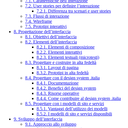
7.1. Caratteristiche dell’interazione
7.2. User stories per definire l’interazione
7.2.1. Differenza tra scenari e user stories
7.3. Flussi di interazione
7.4. Wireframe
7.5. Prototipi interattivi
8. Progettazione dell’interfaccia
8.1. Obiettivi dell’interfaccia
8.2. Elementi dell’interfaccia
8.2.1. Elementi di composizione
8.2.2. Elementi interattivi
8.2.3. Elementi testuali (microtesti)
8.3. Progettare e costruire in alta fedeltà
8.3.1. Layout di pagina
8.3.2. Prototipi in alta fedeltà
8.4. Progettare con il design system .italia
8.4.1. Documentazione
8.4.2. Benefici del design system
8.4.3. Risorse operative
8.4.4. Come contribuire al design system .italia
8.5. Progettare con i modelli di sito e servizi
8.5.1. Vantaggi dell’utilizzo dei modelli
8.5.2. I modelli di sito e servizi disponibili
9. Sviluppo dell’interfaccia
9.1. Approccio allo sviluppo