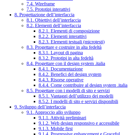
7.4. Wireframe
7.5. Prototipi interattivi
8. Progettazione dell’interfaccia
8.1. Obiettivi dell’interfaccia
8.2. Elementi dell’interfaccia
8.2.1. Elementi di composizione
8.2.2. Elementi interattivi
8.2.3. Elementi testuali (microtesti)
8.3. Progettare e costruire in alta fedeltà
8.3.1. Layout di pagina
8.3.2. Prototipi in alta fedeltà
8.4. Progettare con il design system .italia
8.4.1. Documentazione
8.4.2. Benefici del design system
8.4.3. Risorse operative
8.4.4. Come contribuire al design system .italia
8.5. Progettare con i modelli di sito e servizi
8.5.1. Vantaggi dell’utilizzo dei modelli
8.5.2. I modelli di sito e servizi disponibili
9. Sviluppo dell’interfaccia
9.1. Approccio allo sviluppo
9.1.1. Attività preliminari
9.1.2. Web design responsivo e accessibile
9.1.3. Mobile first
9.1.4. Progressive enhancement e Graceful