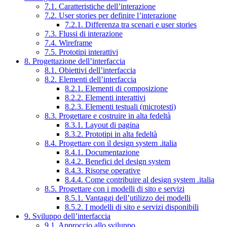
7.1. Caratteristiche dell’interazione
7.2. User stories per definire l’interazione
7.2.1. Differenza tra scenari e user stories
7.3. Flussi di interazione
7.4. Wireframe
7.5. Prototipi interattivi
8. Progettazione dell’interfaccia
8.1. Obiettivi dell’interfaccia
8.2. Elementi dell’interfaccia
8.2.1. Elementi di composizione
8.2.2. Elementi interattivi
8.2.3. Elementi testuali (microtesti)
8.3. Progettare e costruire in alta fedeltà
8.3.1. Layout di pagina
8.3.2. Prototipi in alta fedeltà
8.4. Progettare con il design system .italia
8.4.1. Documentazione
8.4.2. Benefici del design system
8.4.3. Risorse operative
8.4.4. Come contribuire al design system .italia
8.5. Progettare con i modelli di sito e servizi
8.5.1. Vantaggi dell’utilizzo dei modelli
8.5.2. I modelli di sito e servizi disponibili
9. Sviluppo dell’interfaccia
9.1. Approccio allo sviluppo