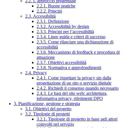
2.2. L’approccio progettuale
2.2.1. Buone pratiche
2.2.2. Principi
2.3. Accessibilità
2.3.1. Definizione
2.3.2. Accessibilità by design
2.3.3. Principi per l’accessibilità
2.3.4. Linee guida e criteri di successo
2.3.5. Come rilasciare una dichiarazione di
accessibilità
2.3.6. Meccanismo di feedback e procedura di
attuazione
2.3.7. Obiettivi accessibilità
2.3.8. Normativa e approfondimenti
2.4. Privacy
2.4.1. Come rispettare la privacy sin dalla
progettazione di un sito o servizio digitale
2.4.2. Richiedi il consenso quando necessario
2.4.3. Le basi del sito web: architettura,
informativa privacy, riferimenti DPO
3. Pianificazione, gestione e strategia
3.1. Obiettivi del progetto
3.2. Tipologie di progetti
3.2.1. Tipologie di progetto in base agli attori
coinvolti nel servizio