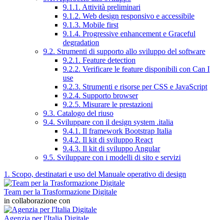
9.1.1. Attività preliminari
9.1.2. Web design responsivo e accessibile
9.1.3. Mobile first
9.1.4. Progressive enhancement e Graceful
degradation
9.2. Strumenti di supporto allo sviluppo del software
9.2.1. Feature detection
9.2.2. Verificare le feature disponibili con Can I
use
9.2.3. Strumenti e risorse per CSS e JavaScript
9.2.4. Supporto browser
9.2.5. Misurare le prestazioni
9.3. Catalogo del riuso
9.4. Sviluppare con il design system .italia
9.4.1. Il framework Bootstrap Italia
9.4.2. Il kit di sviluppo React
9.4.3. Il kit di sviluppo Angular
9.5. Sviluppare con i modelli di sito e servizi
1. Scopo, destinatari e uso del Manuale operativo di design
Team per la Trasformazione Digitale
in collaborazione con
Agenzia per l'Italia Digitale