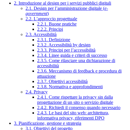
2. Introduzione al design per i servizi pubblici digitali
2.1. Design per l’amministrazione digitale (
e-
government
)
2.2. L’approccio progettuale
2.2.1. Buone pratiche
2.2.2. Principi
2.3. Accessibilità
2.3.1. Definizione
2.3.2. Accessibilità by design
2.3.3. Principi per l’accessibilità
2.3.4. Linee guida e criteri di successo
2.3.5. Come rilasciare una dichiarazione di
accessibilità
2.3.6. Meccanismo di feedback e procedura di
attuazione
2.3.7. Obiettivi accessibilità
2.3.8. Normativa e approfondimenti
2.4. Privacy
2.4.1. Come rispettare la privacy sin dalla
progettazione di un sito o servizio digitale
2.4.2. Richiedi il consenso quando necessario
2.4.3. Le basi del sito web: architettura,
informativa privacy, riferimenti DPO
3. Pianificazione, gestione e strategia
3.1. Obiettivi del progetto