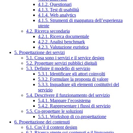
4.1.2. Questionari
4.1.3. Test di usabilità
4.1.4. Web analytics
4.1.5. Strumenti di mappatura dell’esperienza
utente
4.2. Ricerca secondaria
4.2.1. Ricerca documentale
4.2.2. Analisi benchmark
4.2.3. Valutazione euristica
5. Progettazione dei servizi
5.1. Cosa sono i servizi e il service design
5.2. Progettare servizi pubblici digitali
5.3. Definire il modello di servizio
5.3.1. Identificare gli attori coinvolti
5.3.2. Formulare la proposta di valore
5.3.3. Inquadrare gli elementi costitutivi del
servizio
5.4. Descrivere il funzionamento del servizio
5.4.1. Mappare l’ecosistema
5.4.2. Rappresentare i flussi di servizio
5.5. Co-progettare le soluzioni
5.5.1. Workshop di co-progettazione
6. Progettazione dei contenuti
6.1. Cos’è il content design
6.2. Ricerca utente sui contenuti e il linguaggio