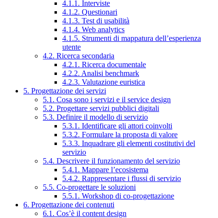
4.1.1. Interviste
4.1.2. Questionari
4.1.3. Test di usabilità
4.1.4. Web analytics
4.1.5. Strumenti di mappatura dell’esperienza
utente
4.2. Ricerca secondaria
4.2.1. Ricerca documentale
4.2.2. Analisi benchmark
4.2.3. Valutazione euristica
5. Progettazione dei servizi
5.1. Cosa sono i servizi e il service design
5.2. Progettare servizi pubblici digitali
5.3. Definire il modello di servizio
5.3.1. Identificare gli attori coinvolti
5.3.2. Formulare la proposta di valore
5.3.3. Inquadrare gli elementi costitutivi del
servizio
5.4. Descrivere il funzionamento del servizio
5.4.1. Mappare l’ecosistema
5.4.2. Rappresentare i flussi di servizio
5.5. Co-progettare le soluzioni
5.5.1. Workshop di co-progettazione
6. Progettazione dei contenuti
6.1. Cos’è il content design