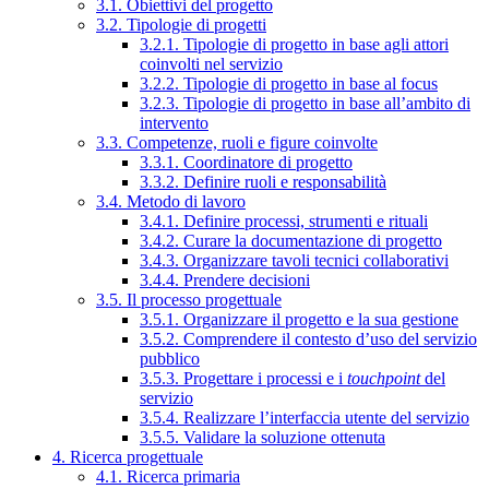
3.1. Obiettivi del progetto
3.2. Tipologie di progetti
3.2.1. Tipologie di progetto in base agli attori
coinvolti nel servizio
3.2.2. Tipologie di progetto in base al focus
3.2.3. Tipologie di progetto in base all’ambito di
intervento
3.3. Competenze, ruoli e figure coinvolte
3.3.1. Coordinatore di progetto
3.3.2. Definire ruoli e responsabilità
3.4. Metodo di lavoro
3.4.1. Definire processi, strumenti e rituali
3.4.2. Curare la documentazione di progetto
3.4.3. Organizzare tavoli tecnici collaborativi
3.4.4. Prendere decisioni
3.5. Il processo progettuale
3.5.1. Organizzare il progetto e la sua gestione
3.5.2. Comprendere il contesto d’uso del servizio
pubblico
3.5.3. Progettare i processi e i
touchpoint
del
servizio
3.5.4. Realizzare l’interfaccia utente del servizio
3.5.5. Validare la soluzione ottenuta
4. Ricerca progettuale
4.1. Ricerca primaria