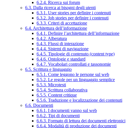
6.2.4. Ricerca sui forum
6.3. Dalla ricerca ai bisogni degli utenti
6.3.1. User stories per definire i contenuti
6.3.2. Job stories per definire i contenuti
6.3.3. Criteri di accettazione
6.4. Architettura dell’informazione
6.4.1. Definire l’architettura dell’informazione
6.4.2. Alberatura
6.4.3. Flussi di interazione
6.4.4. Sistemi di navigazione
6.4.5. Tipologie di contenuto (content type)
6.4.6. Ontologie e standard
6.4.7. Vocabolari controllati e tassonomie
6.5. Scrittura e linguaggio
6.5.1. Come leggono le persone sul web
6.5.2. Le regole per un linguaggio semplice
6.5.3. Microtesti
6.5.4. Scrittura collaborativa
6.5.5. Content critique
6.5.6. Traduzione e localizzazione dei contenuti
6.6. Documenti
6.6.1. I documenti vanno sul web
6.6.2. Tipi di documenti
6.6.3. Formato di lettura dei documenti elettronici
6.6.4. Modalità di produzione dei documenti