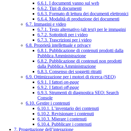
6.6.1. I documenti vanno sul web
6.6.2. Tipi di documenti
6.6.3. Formato di lettura dei documenti elettronici
6.6.4. Modalità di produzione dei documenti
6.7. Immagini e video
6.7.1. Testo alternativo (alt text) per le immagini
6.7.2. Sottotitoli per i video
6.7.3. Trascrizioni per i video
6.8. Proprietà intellettuale e privacy
6.8.1. Pubblicazione di contenuti prodotti dalla
Pubblica Amministrazione
6.8.2. Pubblicazione di contenuti non prodotti
dalla Pubblica Amministrazione
6.8.3. Consenso dei soggetti ritratti
6.9. Ottimizzazione per i motori di ricerca (SEO)
6.9.1. I fattori
on-page
6.9.2. I fattori
off-page
6.9.3. Strumenti di diagnostica SEO: Search
Console
6.10. Gestire i contenuti
6.10.1. L’inventario dei contenuti
6.10.2. Revisionare i contenuti
6.10.3. Migrare i contenuti
6.10.4. Pubblicare i contenuti
7. Progettazione dell’interazione