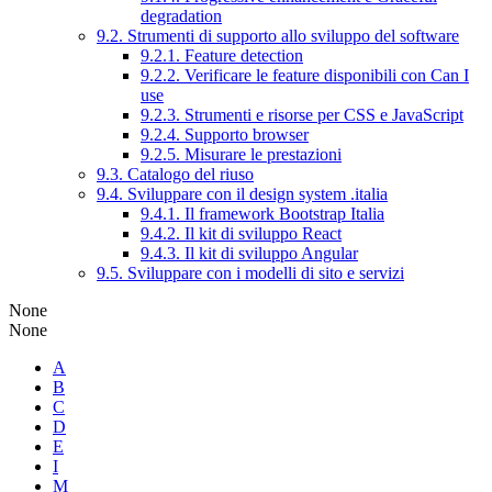
degradation
9.2. Strumenti di supporto allo sviluppo del software
9.2.1. Feature detection
9.2.2. Verificare le feature disponibili con Can I
use
9.2.3. Strumenti e risorse per CSS e JavaScript
9.2.4. Supporto browser
9.2.5. Misurare le prestazioni
9.3. Catalogo del riuso
9.4. Sviluppare con il design system .italia
9.4.1. Il framework Bootstrap Italia
9.4.2. Il kit di sviluppo React
9.4.3. Il kit di sviluppo Angular
9.5. Sviluppare con i modelli di sito e servizi
None
None
A
B
C
D
E
I
M