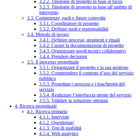
3.2.2. Tipologie di progetto in base al focus
3.2.3. Tipologie di progetto in base all’ambito di
intervento
3.3. Competenze, ruoli e figure coinvolte
3.3.1. Coordinatore di progetto
3.3.2. Definire ruoli e responsabilità
3.4. Metodo di lavoro
3.4.1. Definire processi, strumenti e rituali
3.4.2. Curare la documentazione di progetto
3.4.3. Organizzare tavoli tecnici collaborativi
3.4.4. Prendere decisioni
3.5. Il processo progettuale
3.5.1. Organizzare il progetto e la sua gestione
3.5.2. Comprendere il contesto d’uso del servizio
pubblico
3.5.3. Progettare i processi e i
touchpoint
del
servizio
3.5.4. Realizzare l’interfaccia utente del servizio
3.5.5. Validare la soluzione ottenuta
4. Ricerca progettuale
4.1. Ricerca primaria
4.1.1. Interviste
4.1.2. Questionari
4.1.3. Test di usabilità
4.1.4. Web analytics