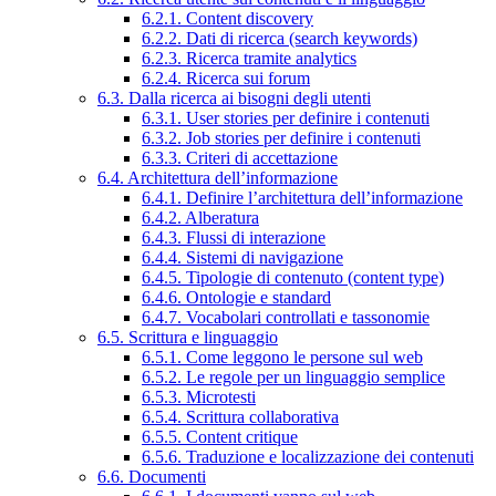
6.2.1. Content discovery
6.2.2. Dati di ricerca (search keywords)
6.2.3. Ricerca tramite analytics
6.2.4. Ricerca sui forum
6.3. Dalla ricerca ai bisogni degli utenti
6.3.1. User stories per definire i contenuti
6.3.2. Job stories per definire i contenuti
6.3.3. Criteri di accettazione
6.4. Architettura dell’informazione
6.4.1. Definire l’architettura dell’informazione
6.4.2. Alberatura
6.4.3. Flussi di interazione
6.4.4. Sistemi di navigazione
6.4.5. Tipologie di contenuto (content type)
6.4.6. Ontologie e standard
6.4.7. Vocabolari controllati e tassonomie
6.5. Scrittura e linguaggio
6.5.1. Come leggono le persone sul web
6.5.2. Le regole per un linguaggio semplice
6.5.3. Microtesti
6.5.4. Scrittura collaborativa
6.5.5. Content critique
6.5.6. Traduzione e localizzazione dei contenuti
6.6. Documenti