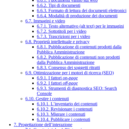
6.6.1. I documenti vanno sul web
6.6.2. Tipi di documenti
6.6.3. Formato di lettura dei documenti elettronici
6.6.4. Modalità di produzione dei documenti
6.7. Immagini e video
6.7.1. Testo alternativo (alt text) per le immagini
6.7.2. Sottotitoli per i video
6.7.3. Trascrizioni per i video
6.8. Proprietà intellettuale e privacy
6.8.1. Pubblicazione di contenuti prodotti dalla
Pubblica Amministrazione
6.8.2. Pubblicazione di contenuti non prodotti
dalla Pubblica Amministrazione
6.8.3. Consenso dei soggetti ritratti
6.9. Ottimizzazione per i motori di ricerca (SEO)
6.9.1. I fattori
on-page
6.9.2. I fattori
off-page
6.9.3. Strumenti di diagnostica SEO: Search
Console
6.10. Gestire i contenuti
6.10.1. L’inventario dei contenuti
6.10.2. Revisionare i contenuti
6.10.3. Migrare i contenuti
6.10.4. Pubblicare i contenuti
7. Progettazione dell’interazione