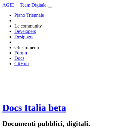
AGID
+
Team Digitale
Piano Triennale
Le community
Developers
Designers
Gli strumenti
Forum
Docs
GitHub
Docs Italia
beta
Documenti pubblici, digitali.