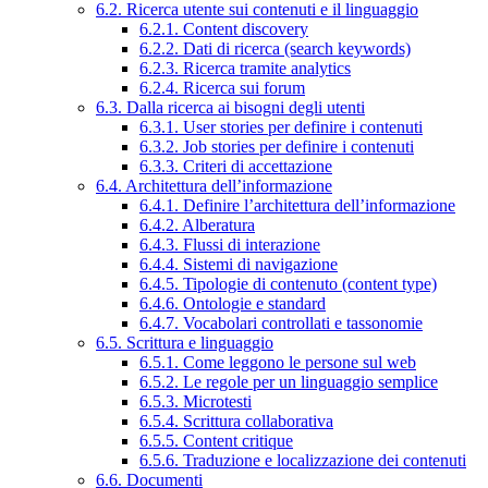
6.2. Ricerca utente sui contenuti e il linguaggio
6.2.1. Content discovery
6.2.2. Dati di ricerca (search keywords)
6.2.3. Ricerca tramite analytics
6.2.4. Ricerca sui forum
6.3. Dalla ricerca ai bisogni degli utenti
6.3.1. User stories per definire i contenuti
6.3.2. Job stories per definire i contenuti
6.3.3. Criteri di accettazione
6.4. Architettura dell’informazione
6.4.1. Definire l’architettura dell’informazione
6.4.2. Alberatura
6.4.3. Flussi di interazione
6.4.4. Sistemi di navigazione
6.4.5. Tipologie di contenuto (content type)
6.4.6. Ontologie e standard
6.4.7. Vocabolari controllati e tassonomie
6.5. Scrittura e linguaggio
6.5.1. Come leggono le persone sul web
6.5.2. Le regole per un linguaggio semplice
6.5.3. Microtesti
6.5.4. Scrittura collaborativa
6.5.5. Content critique
6.5.6. Traduzione e localizzazione dei contenuti
6.6. Documenti