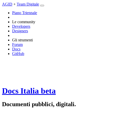
AGID
+
Team Digitale
Piano Triennale
Le community
Developers
Designers
Gli strumenti
Forum
Docs
GitHub
Docs Italia
beta
Documenti pubblici, digitali.