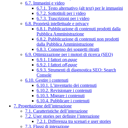
6.7. Immagini e video
6.7.1. Testo alternativo (alt text) per le immagini
6.7.2. Sottotitoli per i video
6.7.3. Trascrizioni per i video
6.8. Proprietà intellettuale e privacy
6.8.1. Pubblicazione di contenuti prodotti dalla
Pubblica Amministrazione
6.8.2. Pubblicazione di contenuti non prodotti
dalla Pubblica Amministrazione
6.8.3. Consenso dei soggetti ritratti
6.9. Ottimizzazione per i motori di ricerca (SEO)
6.9.1. I fattori
on-page
6.9.2. I fattori
off-page
6.9.3. Strumenti di diagnostica SEO: Search
Console
6.10. Gestire i contenuti
6.10.1. L’inventario dei contenuti
6.10.2. Revisionare i contenuti
6.10.3. Migrare i contenuti
6.10.4. Pubblicare i contenuti
7. Progettazione dell’interazione
7.1. Caratteristiche dell’interazione
7.2. User stories per definire l’interazione
7.2.1. Differenza tra scenari e user stories
7.3. Flussi di interazione