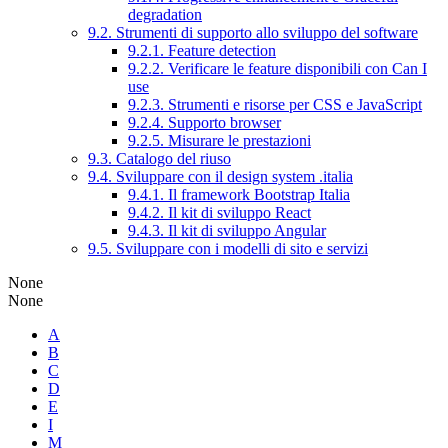
degradation
9.2. Strumenti di supporto allo sviluppo del software
9.2.1. Feature detection
9.2.2. Verificare le feature disponibili con Can I
use
9.2.3. Strumenti e risorse per CSS e JavaScript
9.2.4. Supporto browser
9.2.5. Misurare le prestazioni
9.3. Catalogo del riuso
9.4. Sviluppare con il design system .italia
9.4.1. Il framework Bootstrap Italia
9.4.2. Il kit di sviluppo React
9.4.3. Il kit di sviluppo Angular
9.5. Sviluppare con i modelli di sito e servizi
None
None
A
B
C
D
E
I
M