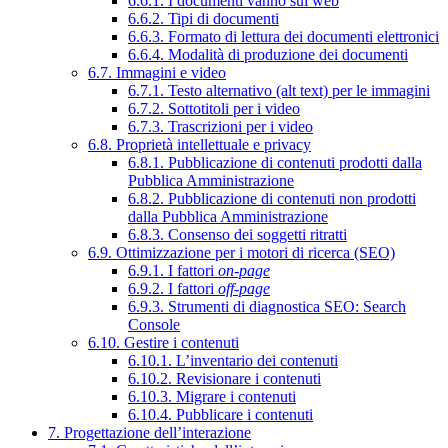
6.6.1. I documenti vanno sul web
6.6.2. Tipi di documenti
6.6.3. Formato di lettura dei documenti elettronici
6.6.4. Modalità di produzione dei documenti
6.7. Immagini e video
6.7.1. Testo alternativo (alt text) per le immagini
6.7.2. Sottotitoli per i video
6.7.3. Trascrizioni per i video
6.8. Proprietà intellettuale e privacy
6.8.1. Pubblicazione di contenuti prodotti dalla
Pubblica Amministrazione
6.8.2. Pubblicazione di contenuti non prodotti
dalla Pubblica Amministrazione
6.8.3. Consenso dei soggetti ritratti
6.9. Ottimizzazione per i motori di ricerca (SEO)
6.9.1. I fattori
on-page
6.9.2. I fattori
off-page
6.9.3. Strumenti di diagnostica SEO: Search
Console
6.10. Gestire i contenuti
6.10.1. L’inventario dei contenuti
6.10.2. Revisionare i contenuti
6.10.3. Migrare i contenuti
6.10.4. Pubblicare i contenuti
7. Progettazione dell’interazione