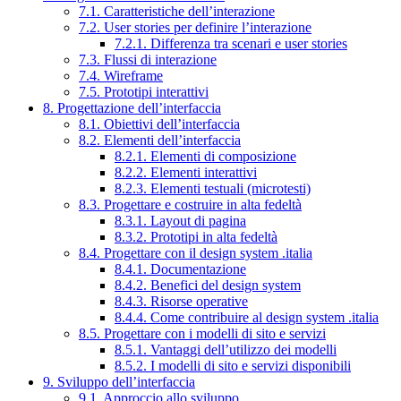
7.1. Caratteristiche dell’interazione
7.2. User stories per definire l’interazione
7.2.1. Differenza tra scenari e user stories
7.3. Flussi di interazione
7.4. Wireframe
7.5. Prototipi interattivi
8. Progettazione dell’interfaccia
8.1. Obiettivi dell’interfaccia
8.2. Elementi dell’interfaccia
8.2.1. Elementi di composizione
8.2.2. Elementi interattivi
8.2.3. Elementi testuali (microtesti)
8.3. Progettare e costruire in alta fedeltà
8.3.1. Layout di pagina
8.3.2. Prototipi in alta fedeltà
8.4. Progettare con il design system .italia
8.4.1. Documentazione
8.4.2. Benefici del design system
8.4.3. Risorse operative
8.4.4. Come contribuire al design system .italia
8.5. Progettare con i modelli di sito e servizi
8.5.1. Vantaggi dell’utilizzo dei modelli
8.5.2. I modelli di sito e servizi disponibili
9. Sviluppo dell’interfaccia
9.1. Approccio allo sviluppo