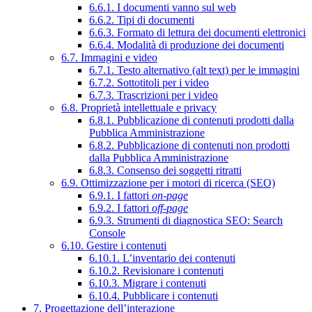
6.6.1. I documenti vanno sul web
6.6.2. Tipi di documenti
6.6.3. Formato di lettura dei documenti elettronici
6.6.4. Modalità di produzione dei documenti
6.7. Immagini e video
6.7.1. Testo alternativo (alt text) per le immagini
6.7.2. Sottotitoli per i video
6.7.3. Trascrizioni per i video
6.8. Proprietà intellettuale e privacy
6.8.1. Pubblicazione di contenuti prodotti dalla
Pubblica Amministrazione
6.8.2. Pubblicazione di contenuti non prodotti
dalla Pubblica Amministrazione
6.8.3. Consenso dei soggetti ritratti
6.9. Ottimizzazione per i motori di ricerca (SEO)
6.9.1. I fattori
on-page
6.9.2. I fattori
off-page
6.9.3. Strumenti di diagnostica SEO: Search
Console
6.10. Gestire i contenuti
6.10.1. L’inventario dei contenuti
6.10.2. Revisionare i contenuti
6.10.3. Migrare i contenuti
6.10.4. Pubblicare i contenuti
7. Progettazione dell’interazione