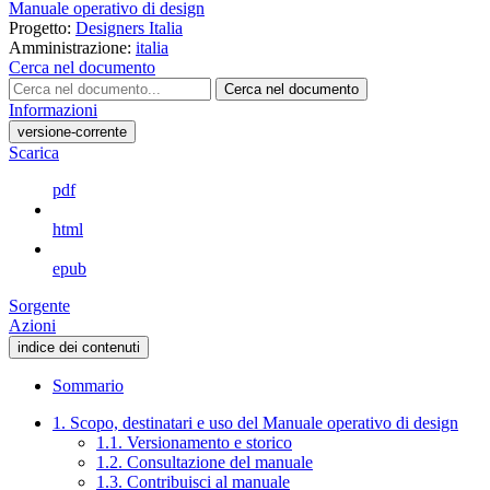
Manuale operativo di design
Progetto:
Designers Italia
Amministrazione:
italia
Cerca nel documento
Cerca nel documento
Informazioni
versione-corrente
Scarica
pdf
html
epub
Sorgente
Azioni
indice dei contenuti
Sommario
1. Scopo, destinatari e uso del Manuale operativo di design
1.1. Versionamento e storico
1.2. Consultazione del manuale
1.3. Contribuisci al manuale