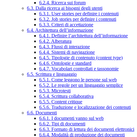
6.2.4. Ricerca sui forum
6.3. Dalla ricerca ai bisogni degli utenti
6.3.1. User stories per definire i contenuti
6.3.2. Job stories per definire i contenuti
6.3.3. Criteri di accettazione
6.4. Architettura dell’informazione
6.4.1. Definire l’architettura dell’informazione
6.4.2. Alberatura
6.4.3. Flussi di interazione
6.4.4. Sistemi di navigazione
6.4.5. Tipologie di contenuto (content type)
6.4.6. Ontologie e standard
6.4.7. Vocabolari controllati e tassonomie
6.5. Scrittura e linguaggio
6.5.1. Come leggono le persone sul web
6.5.2. Le regole per un linguaggio semplice
6.5.3. Microtesti
6.5.4. Scrittura collaborativa
6.5.5. Content critique
6.5.6. Traduzione e localizzazione dei contenuti
6.6. Documenti
6.6.1. I documenti vanno sul web
6.6.2. Tipi di documenti
6.6.3. Formato di lettura dei documenti elettronici
6.6.4. Modalità di produzione dei documenti