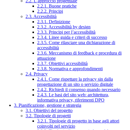
2.2. L’approccio progettuale
2.2.1. Buone pratiche
2.2.2. Principi
2.3. Accessibilità
2.3.1. Definizione
2.3.2. Accessibilità by design
2.3.3. Principi per l’accessibilità
2.3.4. Linee guida e criteri di successo
2.3.5. Come rilasciare una dichiarazione di
accessibilità
2.3.6. Meccanismo di feedback e procedura di
attuazione
2.3.7. Obiettivi accessibilità
2.3.8. Normativa e approfondimenti
2.4. Privacy
2.4.1. Come rispettare la privacy sin dalla
progettazione di un sito o servizio digitale
2.4.2. Richiedi il consenso quando necessario
2.4.3. Le basi del sito web: architettura,
informativa privacy, riferimenti DPO
3. Pianificazione, gestione e strategia
3.1. Obiettivi del progetto
3.2. Tipologie di progetti
3.2.1. Tipologie di progetto in base agli attori
coinvolti nel servizio