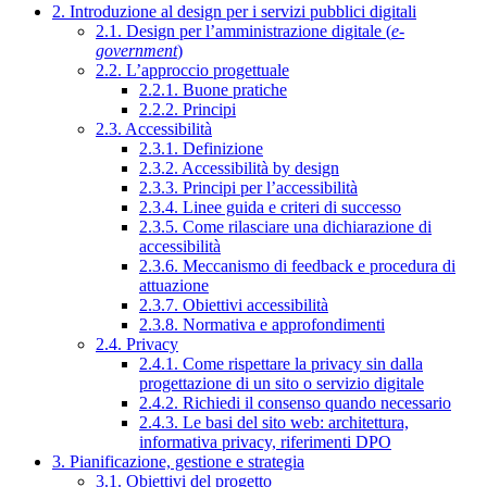
2. Introduzione al design per i servizi pubblici digitali
2.1. Design per l’amministrazione digitale (
e-
government
)
2.2. L’approccio progettuale
2.2.1. Buone pratiche
2.2.2. Principi
2.3. Accessibilità
2.3.1. Definizione
2.3.2. Accessibilità by design
2.3.3. Principi per l’accessibilità
2.3.4. Linee guida e criteri di successo
2.3.5. Come rilasciare una dichiarazione di
accessibilità
2.3.6. Meccanismo di feedback e procedura di
attuazione
2.3.7. Obiettivi accessibilità
2.3.8. Normativa e approfondimenti
2.4. Privacy
2.4.1. Come rispettare la privacy sin dalla
progettazione di un sito o servizio digitale
2.4.2. Richiedi il consenso quando necessario
2.4.3. Le basi del sito web: architettura,
informativa privacy, riferimenti DPO
3. Pianificazione, gestione e strategia
3.1. Obiettivi del progetto