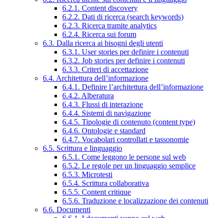
6.2.1. Content discovery
6.2.2. Dati di ricerca (search keywords)
6.2.3. Ricerca tramite analytics
6.2.4. Ricerca sui forum
6.3. Dalla ricerca ai bisogni degli utenti
6.3.1. User stories per definire i contenuti
6.3.2. Job stories per definire i contenuti
6.3.3. Criteri di accettazione
6.4. Architettura dell’informazione
6.4.1. Definire l’architettura dell’informazione
6.4.2. Alberatura
6.4.3. Flussi di interazione
6.4.4. Sistemi di navigazione
6.4.5. Tipologie di contenuto (content type)
6.4.6. Ontologie e standard
6.4.7. Vocabolari controllati e tassonomie
6.5. Scrittura e linguaggio
6.5.1. Come leggono le persone sul web
6.5.2. Le regole per un linguaggio semplice
6.5.3. Microtesti
6.5.4. Scrittura collaborativa
6.5.5. Content critique
6.5.6. Traduzione e localizzazione dei contenuti
6.6. Documenti