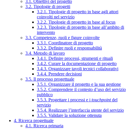
3.1. Obiettivi del progetto
3.2. Tipologie di progetti
3.2.1. Tipologie di progetto in base agli attori
coinvolti nel servizio
3.2.2. Tipologie di progetto in base al focus
3.2.3. Tipologie di progetto in base all’ambito di
intervento
3.3. Competenze, ruoli e figure coinvolte
3.3.1. Coordinatore di progetto
3.3.2. Definire ruoli e responsabilità
3.4. Metodo di lavoro
3.4.1. Definire processi, strumenti e rituali
3.4.2. Curare la documentazione di progetto
3.4.3. Organizzare tavoli tecnici collaborativi
3.4.4. Prendere decisioni
3.5. Il processo progettuale
3.5.1. Organizzare il progetto e la sua gestione
3.5.2. Comprendere il contesto d’uso del servizio
pubblico
3.5.3. Progettare i processi e i
touchpoint
del
servizio
3.5.4. Realizzare l’interfaccia utente del servizio
3.5.5. Validare la soluzione ottenuta
4. Ricerca progettuale
4.1. Ricerca primaria