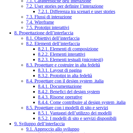
7.1. Caratteristiche dell’interazione
7.2. User stories per definire l’interazione
7.2.1. Differenza tra scenari e user stories
7.3. Flussi di interazione
7.4. Wireframe
7.5. Prototipi interattivi
8. Progettazione dell’interfaccia
8.1. Obiettivi dell’interfaccia
8.2. Elementi dell’interfaccia
8.2.1. Elementi di composizione
8.2.2. Elementi interattivi
8.2.3. Elementi testuali (microtesti)
8.3. Progettare e costruire in alta fedeltà
8.3.1. Layout di pagina
8.3.2. Prototipi in alta fedeltà
8.4. Progettare con il design system .italia
8.4.1. Documentazione
8.4.2. Benefici del design system
8.4.3. Risorse operative
8.4.4. Come contribuire al design system .italia
8.5. Progettare con i modelli di sito e servizi
8.5.1. Vantaggi dell’utilizzo dei modelli
8.5.2. I modelli di sito e servizi disponibili
9. Sviluppo dell’interfaccia
9.1. Approccio allo sviluppo