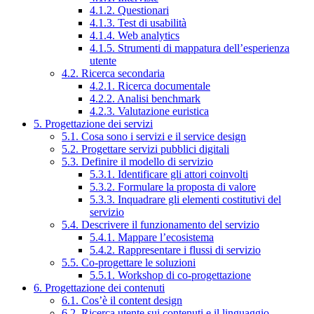
4.1.2. Questionari
4.1.3. Test di usabilità
4.1.4. Web analytics
4.1.5. Strumenti di mappatura dell’esperienza
utente
4.2. Ricerca secondaria
4.2.1. Ricerca documentale
4.2.2. Analisi benchmark
4.2.3. Valutazione euristica
5. Progettazione dei servizi
5.1. Cosa sono i servizi e il service design
5.2. Progettare servizi pubblici digitali
5.3. Definire il modello di servizio
5.3.1. Identificare gli attori coinvolti
5.3.2. Formulare la proposta di valore
5.3.3. Inquadrare gli elementi costitutivi del
servizio
5.4. Descrivere il funzionamento del servizio
5.4.1. Mappare l’ecosistema
5.4.2. Rappresentare i flussi di servizio
5.5. Co-progettare le soluzioni
5.5.1. Workshop di co-progettazione
6. Progettazione dei contenuti
6.1. Cos’è il content design
6.2. Ricerca utente sui contenuti e il linguaggio