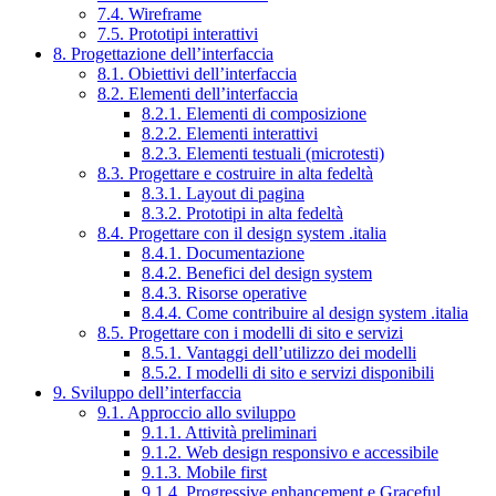
7.4. Wireframe
7.5. Prototipi interattivi
8. Progettazione dell’interfaccia
8.1. Obiettivi dell’interfaccia
8.2. Elementi dell’interfaccia
8.2.1. Elementi di composizione
8.2.2. Elementi interattivi
8.2.3. Elementi testuali (microtesti)
8.3. Progettare e costruire in alta fedeltà
8.3.1. Layout di pagina
8.3.2. Prototipi in alta fedeltà
8.4. Progettare con il design system .italia
8.4.1. Documentazione
8.4.2. Benefici del design system
8.4.3. Risorse operative
8.4.4. Come contribuire al design system .italia
8.5. Progettare con i modelli di sito e servizi
8.5.1. Vantaggi dell’utilizzo dei modelli
8.5.2. I modelli di sito e servizi disponibili
9. Sviluppo dell’interfaccia
9.1. Approccio allo sviluppo
9.1.1. Attività preliminari
9.1.2. Web design responsivo e accessibile
9.1.3. Mobile first
9.1.4. Progressive enhancement e Graceful