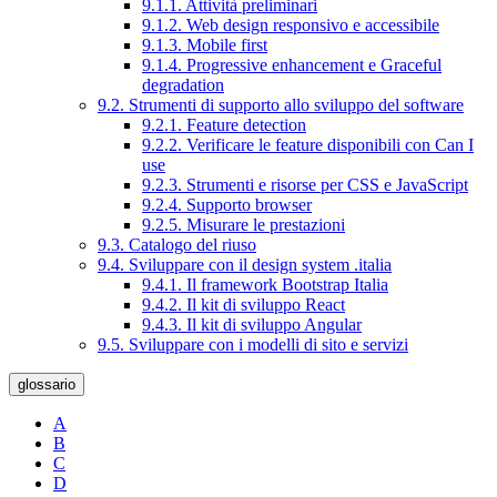
9.1.1. Attività preliminari
9.1.2. Web design responsivo e accessibile
9.1.3. Mobile first
9.1.4. Progressive enhancement e Graceful
degradation
9.2. Strumenti di supporto allo sviluppo del software
9.2.1. Feature detection
9.2.2. Verificare le feature disponibili con Can I
use
9.2.3. Strumenti e risorse per CSS e JavaScript
9.2.4. Supporto browser
9.2.5. Misurare le prestazioni
9.3. Catalogo del riuso
9.4. Sviluppare con il design system .italia
9.4.1. Il framework Bootstrap Italia
9.4.2. Il kit di sviluppo React
9.4.3. Il kit di sviluppo Angular
9.5. Sviluppare con i modelli di sito e servizi
glossario
A
B
C
D