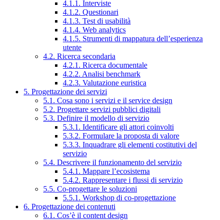
4.1.1. Interviste
4.1.2. Questionari
4.1.3. Test di usabilità
4.1.4. Web analytics
4.1.5. Strumenti di mappatura dell’esperienza
utente
4.2. Ricerca secondaria
4.2.1. Ricerca documentale
4.2.2. Analisi benchmark
4.2.3. Valutazione euristica
5. Progettazione dei servizi
5.1. Cosa sono i servizi e il service design
5.2. Progettare servizi pubblici digitali
5.3. Definire il modello di servizio
5.3.1. Identificare gli attori coinvolti
5.3.2. Formulare la proposta di valore
5.3.3. Inquadrare gli elementi costitutivi del
servizio
5.4. Descrivere il funzionamento del servizio
5.4.1. Mappare l’ecosistema
5.4.2. Rappresentare i flussi di servizio
5.5. Co-progettare le soluzioni
5.5.1. Workshop di co-progettazione
6. Progettazione dei contenuti
6.1. Cos’è il content design