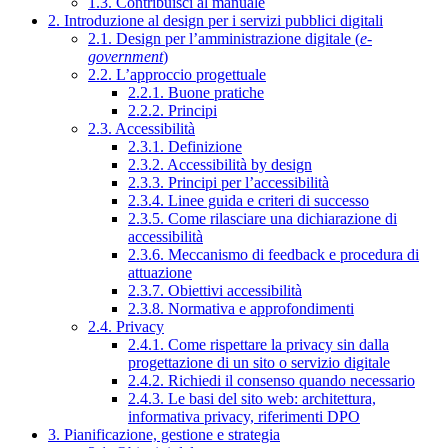
1.3. Contribuisci al manuale
2. Introduzione al design per i servizi pubblici digitali
2.1. Design per l’amministrazione digitale (
e-
government
)
2.2. L’approccio progettuale
2.2.1. Buone pratiche
2.2.2. Principi
2.3. Accessibilità
2.3.1. Definizione
2.3.2. Accessibilità by design
2.3.3. Principi per l’accessibilità
2.3.4. Linee guida e criteri di successo
2.3.5. Come rilasciare una dichiarazione di
accessibilità
2.3.6. Meccanismo di feedback e procedura di
attuazione
2.3.7. Obiettivi accessibilità
2.3.8. Normativa e approfondimenti
2.4. Privacy
2.4.1. Come rispettare la privacy sin dalla
progettazione di un sito o servizio digitale
2.4.2. Richiedi il consenso quando necessario
2.4.3. Le basi del sito web: architettura,
informativa privacy, riferimenti DPO
3. Pianificazione, gestione e strategia