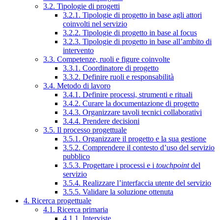
3.2. Tipologie di progetti
3.2.1. Tipologie di progetto in base agli attori
coinvolti nel servizio
3.2.2. Tipologie di progetto in base al focus
3.2.3. Tipologie di progetto in base all’ambito di
intervento
3.3. Competenze, ruoli e figure coinvolte
3.3.1. Coordinatore di progetto
3.3.2. Definire ruoli e responsabilità
3.4. Metodo di lavoro
3.4.1. Definire processi, strumenti e rituali
3.4.2. Curare la documentazione di progetto
3.4.3. Organizzare tavoli tecnici collaborativi
3.4.4. Prendere decisioni
3.5. Il processo progettuale
3.5.1. Organizzare il progetto e la sua gestione
3.5.2. Comprendere il contesto d’uso del servizio
pubblico
3.5.3. Progettare i processi e i
touchpoint
del
servizio
3.5.4. Realizzare l’interfaccia utente del servizio
3.5.5. Validare la soluzione ottenuta
4. Ricerca progettuale
4.1. Ricerca primaria
4.1.1. Interviste