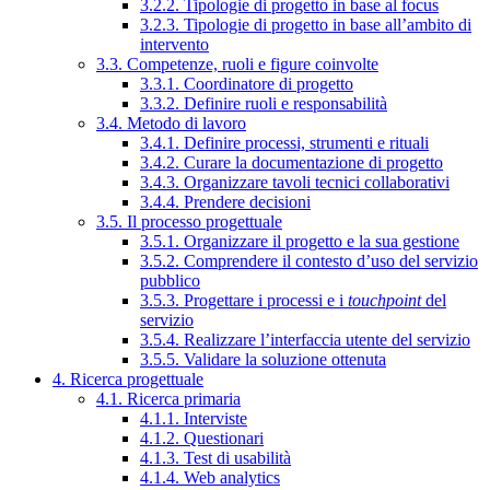
3.2.2. Tipologie di progetto in base al focus
3.2.3. Tipologie di progetto in base all’ambito di
intervento
3.3. Competenze, ruoli e figure coinvolte
3.3.1. Coordinatore di progetto
3.3.2. Definire ruoli e responsabilità
3.4. Metodo di lavoro
3.4.1. Definire processi, strumenti e rituali
3.4.2. Curare la documentazione di progetto
3.4.3. Organizzare tavoli tecnici collaborativi
3.4.4. Prendere decisioni
3.5. Il processo progettuale
3.5.1. Organizzare il progetto e la sua gestione
3.5.2. Comprendere il contesto d’uso del servizio
pubblico
3.5.3. Progettare i processi e i
touchpoint
del
servizio
3.5.4. Realizzare l’interfaccia utente del servizio
3.5.5. Validare la soluzione ottenuta
4. Ricerca progettuale
4.1. Ricerca primaria
4.1.1. Interviste
4.1.2. Questionari
4.1.3. Test di usabilità
4.1.4. Web analytics