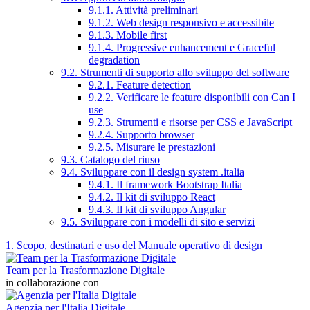
9.1.1. Attività preliminari
9.1.2. Web design responsivo e accessibile
9.1.3. Mobile first
9.1.4. Progressive enhancement e Graceful
degradation
9.2. Strumenti di supporto allo sviluppo del software
9.2.1. Feature detection
9.2.2. Verificare le feature disponibili con Can I
use
9.2.3. Strumenti e risorse per CSS e JavaScript
9.2.4. Supporto browser
9.2.5. Misurare le prestazioni
9.3. Catalogo del riuso
9.4. Sviluppare con il design system .italia
9.4.1. Il framework Bootstrap Italia
9.4.2. Il kit di sviluppo React
9.4.3. Il kit di sviluppo Angular
9.5. Sviluppare con i modelli di sito e servizi
1. Scopo, destinatari e uso del Manuale operativo di design
Team per la Trasformazione Digitale
in collaborazione con
Agenzia per l'Italia Digitale