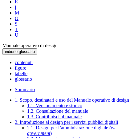
E
I
M
O
S
T
U
Manuale operativo di design
indici e glossario
contenuti
figure
tabelle
glossario
Sommario
1. Scopo, destinatari e uso del Manuale operativo di design
1.1. Versionamento e storico
1.2. Consultazione del manuale
1.3. Contribuisci al manuale
2. Introduzione al design per i servizi pubblici digitali
2.1. Design per l’amministrazione digitale (
e-
government
)