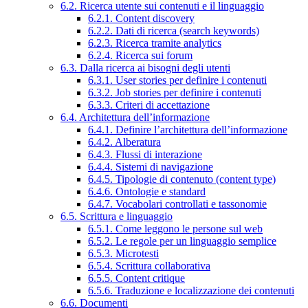
6.2. Ricerca utente sui contenuti e il linguaggio
6.2.1. Content discovery
6.2.2. Dati di ricerca (search keywords)
6.2.3. Ricerca tramite analytics
6.2.4. Ricerca sui forum
6.3. Dalla ricerca ai bisogni degli utenti
6.3.1. User stories per definire i contenuti
6.3.2. Job stories per definire i contenuti
6.3.3. Criteri di accettazione
6.4. Architettura dell’informazione
6.4.1. Definire l’architettura dell’informazione
6.4.2. Alberatura
6.4.3. Flussi di interazione
6.4.4. Sistemi di navigazione
6.4.5. Tipologie di contenuto (content type)
6.4.6. Ontologie e standard
6.4.7. Vocabolari controllati e tassonomie
6.5. Scrittura e linguaggio
6.5.1. Come leggono le persone sul web
6.5.2. Le regole per un linguaggio semplice
6.5.3. Microtesti
6.5.4. Scrittura collaborativa
6.5.5. Content critique
6.5.6. Traduzione e localizzazione dei contenuti
6.6. Documenti