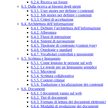
6.2.4. Ricerca sui forum
6.3. Dalla ricerca ai bisogni degli utenti
6.3.1. User stories per definire i contenuti
6.3.2. Job stories per definire i contenuti
6.3.3. Criteri di accettazione
6.4. Architettura dell’informazione
6.4.1. Definire l’architettura dell’informazione
6.4.2. Alberatura
6.4.3. Flussi di interazione
6.4.4. Sistemi di navigazione
6.4.5. Tipologie di contenuto (content type)
6.4.6. Ontologie e standard
6.4.7. Vocabolari controllati e tassonomie
6.5. Scrittura e linguaggio
6.5.1. Come leggono le persone sul web
6.5.2. Le regole per un linguaggio semplice
6.5.3. Microtesti
6.5.4. Scrittura collaborativa
6.5.5. Content critique
6.5.6. Traduzione e localizzazione dei contenuti
6.6. Documenti
6.6.1. I documenti vanno sul web
6.6.2. Tipi di documenti
6.6.3. Formato di lettura dei documenti elettronici
6.6.4. Modalità di produzione dei documenti