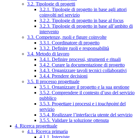
3.2. Tipologie di progetti
3.2.1. Tipologie di progetto in base agli attori
coinvolti nel servizio
3.2.2. Tipologie di progetto in base al focus
3.2.3. Tipologie di progetto in base all’ambito di
intervento
3.3. Competenze, ruoli e figure coinvolte
3.3.1. Coordinatore di progetto
3.3.2. Definire ruoli e responsabilità
3.4. Metodo di lavoro
3.4.1. Definire processi, strumenti e rituali
3.4.2. Curare la documentazione di progetto
3.4.3. Organizzare tavoli tecnici collaborativi
3.4.4. Prendere decisioni
3.5. Il processo progettuale
3.5.1. Organizzare il progetto e la sua gestione
3.5.2. Comprendere il contesto d’uso del servizio
pubblico
3.5.3. Progettare i processi e i
touchpoint
del
servizio
3.5.4. Realizzare l’interfaccia utente del servizio
3.5.5. Validare la soluzione ottenuta
4. Ricerca progettuale
4.1. Ricerca primaria
4.1.1. Interviste