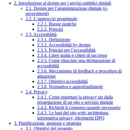
2. Introduzione al design per i servizi pubblici digitali
2.1. Design per l’amministrazione digitale (
e-
government
)
2.2. L’approccio progettuale
2.2.1. Buone pratiche
2.2.2. Principi
2.3. Accessibilità
2.3.1. Definizione
2.3.2. Accessibilità by design
2.3.3. Principi per l’accessibilità
2.3.4. Linee guida e criteri di successo
2.3.5. Come rilasciare una dichiarazione di
accessibilità
2.3.6. Meccanismo di feedback e procedura di
attuazione
2.3.7. Obiettivi accessibilità
2.3.8. Normativa e approfondimenti
2.4. Privacy
2.4.1. Come rispettare la privacy sin dalla
progettazione di un sito o servizio digitale
2.4.2. Richiedi il consenso quando necessario
2.4.3. Le basi del sito web: architettura,
informativa privacy, riferimenti DPO
3. Pianificazione, gestione e strategia
3.1. Obiettivi del progetto