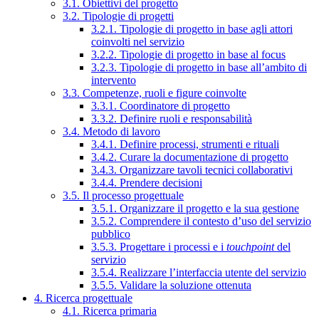
3.1. Obiettivi del progetto
3.2. Tipologie di progetti
3.2.1. Tipologie di progetto in base agli attori
coinvolti nel servizio
3.2.2. Tipologie di progetto in base al focus
3.2.3. Tipologie di progetto in base all’ambito di
intervento
3.3. Competenze, ruoli e figure coinvolte
3.3.1. Coordinatore di progetto
3.3.2. Definire ruoli e responsabilità
3.4. Metodo di lavoro
3.4.1. Definire processi, strumenti e rituali
3.4.2. Curare la documentazione di progetto
3.4.3. Organizzare tavoli tecnici collaborativi
3.4.4. Prendere decisioni
3.5. Il processo progettuale
3.5.1. Organizzare il progetto e la sua gestione
3.5.2. Comprendere il contesto d’uso del servizio
pubblico
3.5.3. Progettare i processi e i
touchpoint
del
servizio
3.5.4. Realizzare l’interfaccia utente del servizio
3.5.5. Validare la soluzione ottenuta
4. Ricerca progettuale
4.1. Ricerca primaria