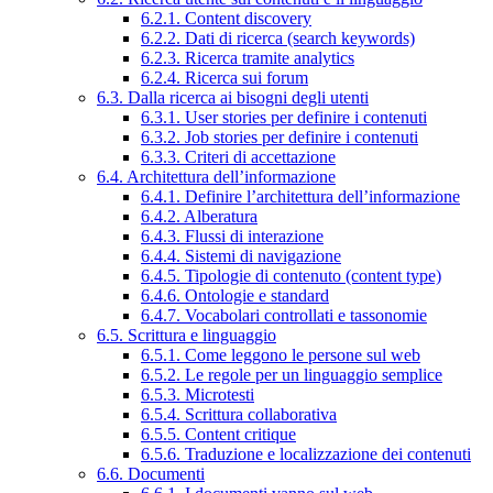
6.2.1. Content discovery
6.2.2. Dati di ricerca (search keywords)
6.2.3. Ricerca tramite analytics
6.2.4. Ricerca sui forum
6.3. Dalla ricerca ai bisogni degli utenti
6.3.1. User stories per definire i contenuti
6.3.2. Job stories per definire i contenuti
6.3.3. Criteri di accettazione
6.4. Architettura dell’informazione
6.4.1. Definire l’architettura dell’informazione
6.4.2. Alberatura
6.4.3. Flussi di interazione
6.4.4. Sistemi di navigazione
6.4.5. Tipologie di contenuto (content type)
6.4.6. Ontologie e standard
6.4.7. Vocabolari controllati e tassonomie
6.5. Scrittura e linguaggio
6.5.1. Come leggono le persone sul web
6.5.2. Le regole per un linguaggio semplice
6.5.3. Microtesti
6.5.4. Scrittura collaborativa
6.5.5. Content critique
6.5.6. Traduzione e localizzazione dei contenuti
6.6. Documenti