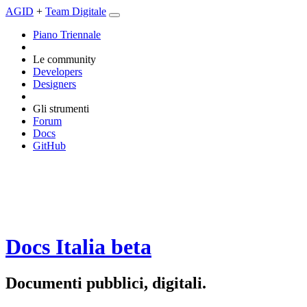
AGID
+
Team Digitale
Piano Triennale
Le community
Developers
Designers
Gli strumenti
Forum
Docs
GitHub
Docs Italia
beta
Documenti pubblici, digitali.