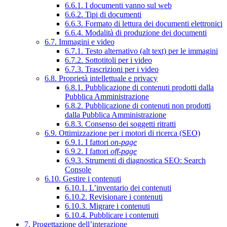
6.6.1. I documenti vanno sul web
6.6.2. Tipi di documenti
6.6.3. Formato di lettura dei documenti elettronici
6.6.4. Modalità di produzione dei documenti
6.7. Immagini e video
6.7.1. Testo alternativo (alt text) per le immagini
6.7.2. Sottotitoli per i video
6.7.3. Trascrizioni per i video
6.8. Proprietà intellettuale e privacy
6.8.1. Pubblicazione di contenuti prodotti dalla
Pubblica Amministrazione
6.8.2. Pubblicazione di contenuti non prodotti
dalla Pubblica Amministrazione
6.8.3. Consenso dei soggetti ritratti
6.9. Ottimizzazione per i motori di ricerca (SEO)
6.9.1. I fattori
on-page
6.9.2. I fattori
off-page
6.9.3. Strumenti di diagnostica SEO: Search
Console
6.10. Gestire i contenuti
6.10.1. L’inventario dei contenuti
6.10.2. Revisionare i contenuti
6.10.3. Migrare i contenuti
6.10.4. Pubblicare i contenuti
7. Progettazione dell’interazione