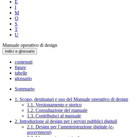
E
I
M
O
S
T
U
Manuale operativo di design
indici e glossario
contenuti
figure
tabelle
glossario
Sommario
1. Scopo, destinatari e uso del Manuale operativo di design
1.1. Versionamento e storico
1.2. Consultazione del manuale
1.3. Contribuisci al manuale
2. Introduzione al design per i servizi pubblici digitali
2.1. Design per l’amministrazione digitale (
e-
government
)