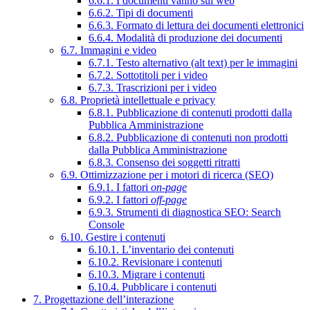
6.6.1. I documenti vanno sul web
6.6.2. Tipi di documenti
6.6.3. Formato di lettura dei documenti elettronici
6.6.4. Modalità di produzione dei documenti
6.7. Immagini e video
6.7.1. Testo alternativo (alt text) per le immagini
6.7.2. Sottotitoli per i video
6.7.3. Trascrizioni per i video
6.8. Proprietà intellettuale e privacy
6.8.1. Pubblicazione di contenuti prodotti dalla
Pubblica Amministrazione
6.8.2. Pubblicazione di contenuti non prodotti
dalla Pubblica Amministrazione
6.8.3. Consenso dei soggetti ritratti
6.9. Ottimizzazione per i motori di ricerca (SEO)
6.9.1. I fattori
on-page
6.9.2. I fattori
off-page
6.9.3. Strumenti di diagnostica SEO: Search
Console
6.10. Gestire i contenuti
6.10.1. L’inventario dei contenuti
6.10.2. Revisionare i contenuti
6.10.3. Migrare i contenuti
6.10.4. Pubblicare i contenuti
7. Progettazione dell’interazione