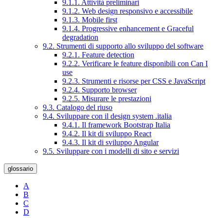
9.1.1. Attività preliminari
9.1.2. Web design responsivo e accessibile
9.1.3. Mobile first
9.1.4. Progressive enhancement e Graceful
degradation
9.2. Strumenti di supporto allo sviluppo del software
9.2.1. Feature detection
9.2.2. Verificare le feature disponibili con Can I
use
9.2.3. Strumenti e risorse per CSS e JavaScript
9.2.4. Supporto browser
9.2.5. Misurare le prestazioni
9.3. Catalogo del riuso
9.4. Sviluppare con il design system .italia
9.4.1. Il framework Bootstrap Italia
9.4.2. Il kit di sviluppo React
9.4.3. Il kit di sviluppo Angular
9.5. Sviluppare con i modelli di sito e servizi
glossario
A
B
C
D