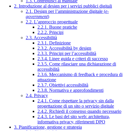
1.3. Contribuisci al manuale
2. Introduzione al design per i servizi pubblici digitali
2.1. Design per l’amministrazione digitale (
e-
government
)
2.2. L’approccio progettuale
2.2.1. Buone pratiche
2.2.2. Principi
2.3. Accessibilità
2.3.1. Definizione
2.3.2. Accessibilità by design
2.3.3. Principi per l’accessibilità
2.3.4. Linee guida e criteri di successo
2.3.5. Come rilasciare una dichiarazione di
accessibilità
2.3.6. Meccanismo di feedback e procedura di
attuazione
2.3.7. Obiettivi accessibilità
2.3.8. Normativa e approfondimenti
2.4. Privacy
2.4.1. Come rispettare la privacy sin dalla
progettazione di un sito o servizio digitale
2.4.2. Richiedi il consenso quando necessario
2.4.3. Le basi del sito web: architettura,
informativa privacy, riferimenti DPO
3. Pianificazione, gestione e strategia