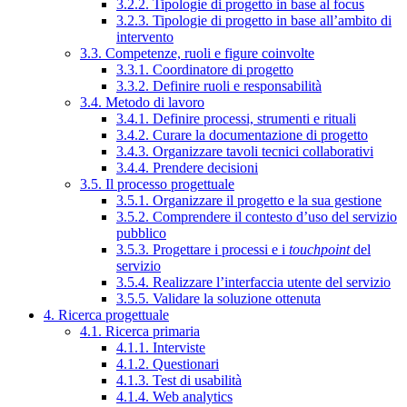
3.2.2. Tipologie di progetto in base al focus
3.2.3. Tipologie di progetto in base all’ambito di
intervento
3.3. Competenze, ruoli e figure coinvolte
3.3.1. Coordinatore di progetto
3.3.2. Definire ruoli e responsabilità
3.4. Metodo di lavoro
3.4.1. Definire processi, strumenti e rituali
3.4.2. Curare la documentazione di progetto
3.4.3. Organizzare tavoli tecnici collaborativi
3.4.4. Prendere decisioni
3.5. Il processo progettuale
3.5.1. Organizzare il progetto e la sua gestione
3.5.2. Comprendere il contesto d’uso del servizio
pubblico
3.5.3. Progettare i processi e i
touchpoint
del
servizio
3.5.4. Realizzare l’interfaccia utente del servizio
3.5.5. Validare la soluzione ottenuta
4. Ricerca progettuale
4.1. Ricerca primaria
4.1.1. Interviste
4.1.2. Questionari
4.1.3. Test di usabilità
4.1.4. Web analytics