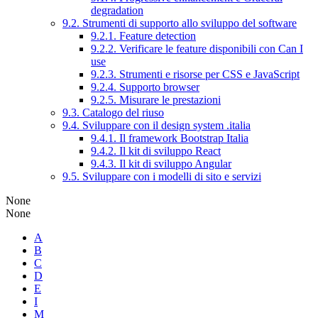
degradation
9.2. Strumenti di supporto allo sviluppo del software
9.2.1. Feature detection
9.2.2. Verificare le feature disponibili con Can I
use
9.2.3. Strumenti e risorse per CSS e JavaScript
9.2.4. Supporto browser
9.2.5. Misurare le prestazioni
9.3. Catalogo del riuso
9.4. Sviluppare con il design system .italia
9.4.1. Il framework Bootstrap Italia
9.4.2. Il kit di sviluppo React
9.4.3. Il kit di sviluppo Angular
9.5. Sviluppare con i modelli di sito e servizi
None
None
A
B
C
D
E
I
M