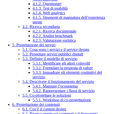
4.1.2. Questionari
4.1.3. Test di usabilità
4.1.4. Web analytics
4.1.5. Strumenti di mappatura dell’esperienza
utente
4.2. Ricerca secondaria
4.2.1. Ricerca documentale
4.2.2. Analisi benchmark
4.2.3. Valutazione euristica
5. Progettazione dei servizi
5.1. Cosa sono i servizi e il service design
5.2. Progettare servizi pubblici digitali
5.3. Definire il modello di servizio
5.3.1. Identificare gli attori coinvolti
5.3.2. Formulare la proposta di valore
5.3.3. Inquadrare gli elementi costitutivi del
servizio
5.4. Descrivere il funzionamento del servizio
5.4.1. Mappare l’ecosistema
5.4.2. Rappresentare i flussi di servizio
5.5. Co-progettare le soluzioni
5.5.1. Workshop di co-progettazione
6. Progettazione dei contenuti
6.1. Cos’è il content design
6.2. Ricerca utente sui contenuti e il linguaggio