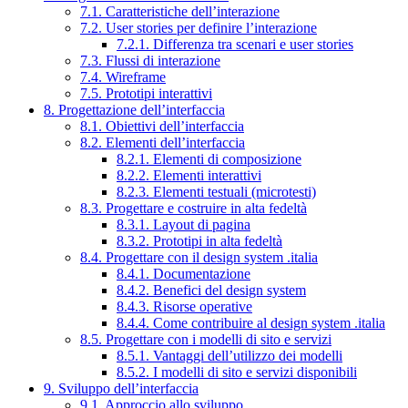
7.1. Caratteristiche dell’interazione
7.2. User stories per definire l’interazione
7.2.1. Differenza tra scenari e user stories
7.3. Flussi di interazione
7.4. Wireframe
7.5. Prototipi interattivi
8. Progettazione dell’interfaccia
8.1. Obiettivi dell’interfaccia
8.2. Elementi dell’interfaccia
8.2.1. Elementi di composizione
8.2.2. Elementi interattivi
8.2.3. Elementi testuali (microtesti)
8.3. Progettare e costruire in alta fedeltà
8.3.1. Layout di pagina
8.3.2. Prototipi in alta fedeltà
8.4. Progettare con il design system .italia
8.4.1. Documentazione
8.4.2. Benefici del design system
8.4.3. Risorse operative
8.4.4. Come contribuire al design system .italia
8.5. Progettare con i modelli di sito e servizi
8.5.1. Vantaggi dell’utilizzo dei modelli
8.5.2. I modelli di sito e servizi disponibili
9. Sviluppo dell’interfaccia
9.1. Approccio allo sviluppo