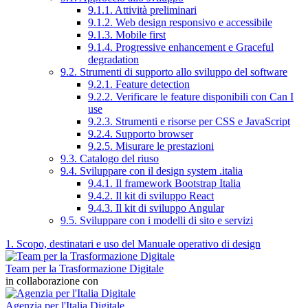
9.1.1. Attività preliminari
9.1.2. Web design responsivo e accessibile
9.1.3. Mobile first
9.1.4. Progressive enhancement e Graceful
degradation
9.2. Strumenti di supporto allo sviluppo del software
9.2.1. Feature detection
9.2.2. Verificare le feature disponibili con Can I
use
9.2.3. Strumenti e risorse per CSS e JavaScript
9.2.4. Supporto browser
9.2.5. Misurare le prestazioni
9.3. Catalogo del riuso
9.4. Sviluppare con il design system .italia
9.4.1. Il framework Bootstrap Italia
9.4.2. Il kit di sviluppo React
9.4.3. Il kit di sviluppo Angular
9.5. Sviluppare con i modelli di sito e servizi
1. Scopo, destinatari e uso del Manuale operativo di design
Team per la Trasformazione Digitale
in collaborazione con
Agenzia per l'Italia Digitale