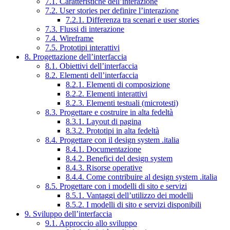
7.1. Caratteristiche dell’interazione
7.2. User stories per definire l’interazione
7.2.1. Differenza tra scenari e user stories
7.3. Flussi di interazione
7.4. Wireframe
7.5. Prototipi interattivi
8. Progettazione dell’interfaccia
8.1. Obiettivi dell’interfaccia
8.2. Elementi dell’interfaccia
8.2.1. Elementi di composizione
8.2.2. Elementi interattivi
8.2.3. Elementi testuali (microtesti)
8.3. Progettare e costruire in alta fedeltà
8.3.1. Layout di pagina
8.3.2. Prototipi in alta fedeltà
8.4. Progettare con il design system .italia
8.4.1. Documentazione
8.4.2. Benefici del design system
8.4.3. Risorse operative
8.4.4. Come contribuire al design system .italia
8.5. Progettare con i modelli di sito e servizi
8.5.1. Vantaggi dell’utilizzo dei modelli
8.5.2. I modelli di sito e servizi disponibili
9. Sviluppo dell’interfaccia
9.1. Approccio allo sviluppo