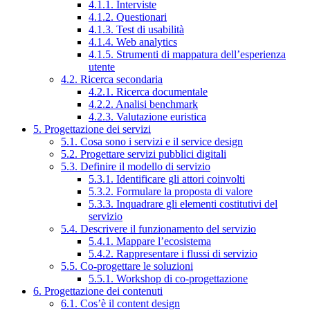
4.1.1. Interviste
4.1.2. Questionari
4.1.3. Test di usabilità
4.1.4. Web analytics
4.1.5. Strumenti di mappatura dell’esperienza
utente
4.2. Ricerca secondaria
4.2.1. Ricerca documentale
4.2.2. Analisi benchmark
4.2.3. Valutazione euristica
5. Progettazione dei servizi
5.1. Cosa sono i servizi e il service design
5.2. Progettare servizi pubblici digitali
5.3. Definire il modello di servizio
5.3.1. Identificare gli attori coinvolti
5.3.2. Formulare la proposta di valore
5.3.3. Inquadrare gli elementi costitutivi del
servizio
5.4. Descrivere il funzionamento del servizio
5.4.1. Mappare l’ecosistema
5.4.2. Rappresentare i flussi di servizio
5.5. Co-progettare le soluzioni
5.5.1. Workshop di co-progettazione
6. Progettazione dei contenuti
6.1. Cos’è il content design