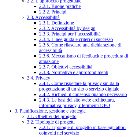
2.2. L’approccio progettuale
2.2.1. Buone pratiche
2.2.2. Principi
2.3. Accessibilità
2.3.1. Definizione
2.3.2. Accessibilità by design
2.3.3. Principi per l’accessibilità
2.3.4. Linee guida e criteri di successo
2.3.5. Come rilasciare una dichiarazione di
accessibilità
2.3.6. Meccanismo di feedback e procedura di
attuazione
2.3.7. Obiettivi accessibilità
2.3.8. Normativa e approfondimenti
2.4. Privacy
2.4.1. Come rispettare la privacy sin dalla
progettazione di un sito o servizio digitale
2.4.2. Richiedi il consenso quando necessario
2.4.3. Le basi del sito web: architettura,
informativa privacy, riferimenti DPO
3. Pianificazione, gestione e strategia
3.1. Obiettivi del progetto
3.2. Tipologie di progetti
3.2.1. Tipologie di progetto in base agli attori
coinvolti nel servizio