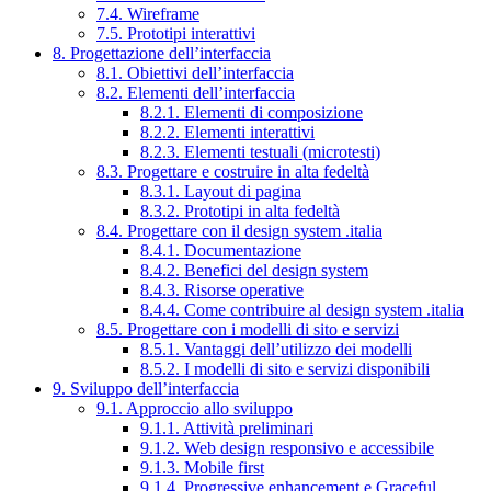
7.4. Wireframe
7.5. Prototipi interattivi
8. Progettazione dell’interfaccia
8.1. Obiettivi dell’interfaccia
8.2. Elementi dell’interfaccia
8.2.1. Elementi di composizione
8.2.2. Elementi interattivi
8.2.3. Elementi testuali (microtesti)
8.3. Progettare e costruire in alta fedeltà
8.3.1. Layout di pagina
8.3.2. Prototipi in alta fedeltà
8.4. Progettare con il design system .italia
8.4.1. Documentazione
8.4.2. Benefici del design system
8.4.3. Risorse operative
8.4.4. Come contribuire al design system .italia
8.5. Progettare con i modelli di sito e servizi
8.5.1. Vantaggi dell’utilizzo dei modelli
8.5.2. I modelli di sito e servizi disponibili
9. Sviluppo dell’interfaccia
9.1. Approccio allo sviluppo
9.1.1. Attività preliminari
9.1.2. Web design responsivo e accessibile
9.1.3. Mobile first
9.1.4. Progressive enhancement e Graceful