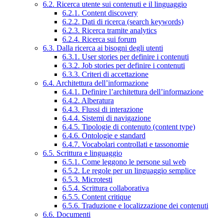
6.2. Ricerca utente sui contenuti e il linguaggio
6.2.1. Content discovery
6.2.2. Dati di ricerca (search keywords)
6.2.3. Ricerca tramite analytics
6.2.4. Ricerca sui forum
6.3. Dalla ricerca ai bisogni degli utenti
6.3.1. User stories per definire i contenuti
6.3.2. Job stories per definire i contenuti
6.3.3. Criteri di accettazione
6.4. Architettura dell’informazione
6.4.1. Definire l’architettura dell’informazione
6.4.2. Alberatura
6.4.3. Flussi di interazione
6.4.4. Sistemi di navigazione
6.4.5. Tipologie di contenuto (content type)
6.4.6. Ontologie e standard
6.4.7. Vocabolari controllati e tassonomie
6.5. Scrittura e linguaggio
6.5.1. Come leggono le persone sul web
6.5.2. Le regole per un linguaggio semplice
6.5.3. Microtesti
6.5.4. Scrittura collaborativa
6.5.5. Content critique
6.5.6. Traduzione e localizzazione dei contenuti
6.6. Documenti