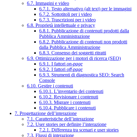
6.7. Immagini e video
6.7.1. Testo alternativo (alt text) per le immagini
6.7.2. Sottotitoli per i video
6.7.3. Trascrizioni per i video
6.8. Proprietà intellettuale e privacy
6.8.1. Pubblicazione di contenuti prodotti dalla
Pubblica Amministrazione
6.8.2. Pubblicazione di contenuti non prodotti
dalla Pubblica Amministrazione
6.8.3. Consenso dei soggetti ritratti
6.9. Ottimizzazione per i motori di ricerca (SEO)
6.9.1. I fattori
on-page
6.9.2. I fattori
off-page
6.9.3. Strumenti di diagnostica SEO: Search
Console
6.10. Gestire i contenuti
6.10.1. L’inventario dei contenuti
6.10.2. Revisionare i contenuti
6.10.3. Migrare i contenuti
6.10.4. Pubblicare i contenuti
7. Progettazione dell’interazione
7.1. Caratteristiche dell’interazione
7.2. User stories per definire l’interazione
7.2.1. Differenza tra scenari e user stories
7.3. Flussi di interazione