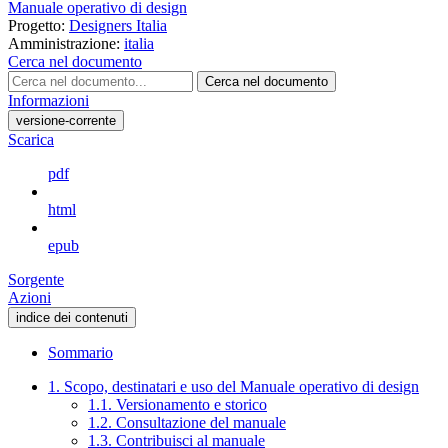
Manuale operativo di design
Progetto:
Designers Italia
Amministrazione:
italia
Cerca nel documento
Cerca nel documento
Informazioni
versione-corrente
Scarica
pdf
html
epub
Sorgente
Azioni
indice dei contenuti
Sommario
1. Scopo, destinatari e uso del Manuale operativo di design
1.1. Versionamento e storico
1.2. Consultazione del manuale
1.3. Contribuisci al manuale