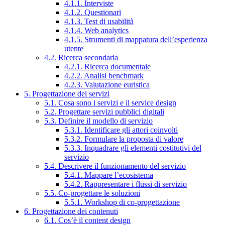
4.1.1. Interviste
4.1.2. Questionari
4.1.3. Test di usabilità
4.1.4. Web analytics
4.1.5. Strumenti di mappatura dell’esperienza
utente
4.2. Ricerca secondaria
4.2.1. Ricerca documentale
4.2.2. Analisi benchmark
4.2.3. Valutazione euristica
5. Progettazione dei servizi
5.1. Cosa sono i servizi e il service design
5.2. Progettare servizi pubblici digitali
5.3. Definire il modello di servizio
5.3.1. Identificare gli attori coinvolti
5.3.2. Formulare la proposta di valore
5.3.3. Inquadrare gli elementi costitutivi del
servizio
5.4. Descrivere il funzionamento del servizio
5.4.1. Mappare l’ecosistema
5.4.2. Rappresentare i flussi di servizio
5.5. Co-progettare le soluzioni
5.5.1. Workshop di co-progettazione
6. Progettazione dei contenuti
6.1. Cos’è il content design