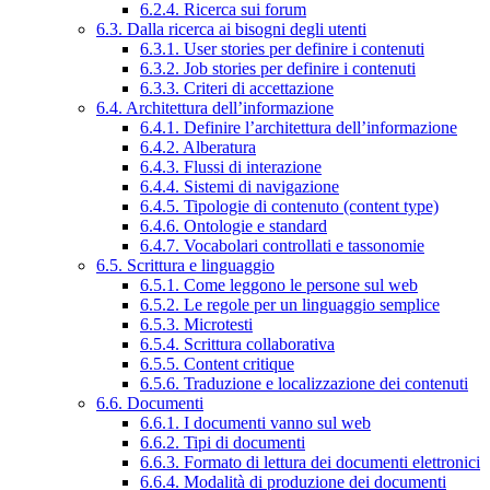
6.2.4. Ricerca sui forum
6.3. Dalla ricerca ai bisogni degli utenti
6.3.1. User stories per definire i contenuti
6.3.2. Job stories per definire i contenuti
6.3.3. Criteri di accettazione
6.4. Architettura dell’informazione
6.4.1. Definire l’architettura dell’informazione
6.4.2. Alberatura
6.4.3. Flussi di interazione
6.4.4. Sistemi di navigazione
6.4.5. Tipologie di contenuto (content type)
6.4.6. Ontologie e standard
6.4.7. Vocabolari controllati e tassonomie
6.5. Scrittura e linguaggio
6.5.1. Come leggono le persone sul web
6.5.2. Le regole per un linguaggio semplice
6.5.3. Microtesti
6.5.4. Scrittura collaborativa
6.5.5. Content critique
6.5.6. Traduzione e localizzazione dei contenuti
6.6. Documenti
6.6.1. I documenti vanno sul web
6.6.2. Tipi di documenti
6.6.3. Formato di lettura dei documenti elettronici
6.6.4. Modalità di produzione dei documenti