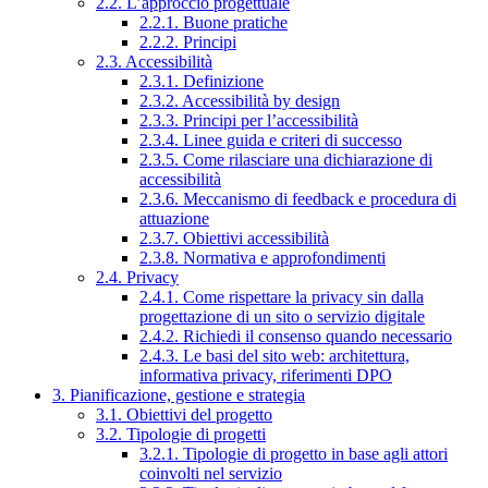
2.2. L’approccio progettuale
2.2.1. Buone pratiche
2.2.2. Principi
2.3. Accessibilità
2.3.1. Definizione
2.3.2. Accessibilità by design
2.3.3. Principi per l’accessibilità
2.3.4. Linee guida e criteri di successo
2.3.5. Come rilasciare una dichiarazione di
accessibilità
2.3.6. Meccanismo di feedback e procedura di
attuazione
2.3.7. Obiettivi accessibilità
2.3.8. Normativa e approfondimenti
2.4. Privacy
2.4.1. Come rispettare la privacy sin dalla
progettazione di un sito o servizio digitale
2.4.2. Richiedi il consenso quando necessario
2.4.3. Le basi del sito web: architettura,
informativa privacy, riferimenti DPO
3. Pianificazione, gestione e strategia
3.1. Obiettivi del progetto
3.2. Tipologie di progetti
3.2.1. Tipologie di progetto in base agli attori
coinvolti nel servizio