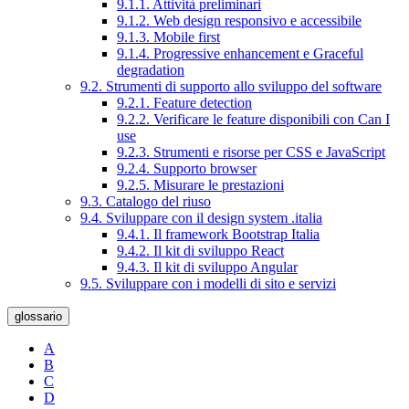
9.1.1. Attività preliminari
9.1.2. Web design responsivo e accessibile
9.1.3. Mobile first
9.1.4. Progressive enhancement e Graceful
degradation
9.2. Strumenti di supporto allo sviluppo del software
9.2.1. Feature detection
9.2.2. Verificare le feature disponibili con Can I
use
9.2.3. Strumenti e risorse per CSS e JavaScript
9.2.4. Supporto browser
9.2.5. Misurare le prestazioni
9.3. Catalogo del riuso
9.4. Sviluppare con il design system .italia
9.4.1. Il framework Bootstrap Italia
9.4.2. Il kit di sviluppo React
9.4.3. Il kit di sviluppo Angular
9.5. Sviluppare con i modelli di sito e servizi
glossario
A
B
C
D