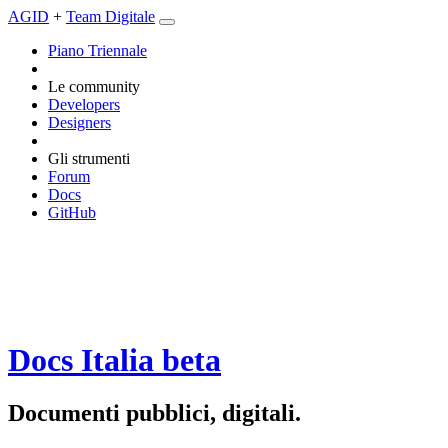
AGID
+
Team Digitale
Piano Triennale
Le community
Developers
Designers
Gli strumenti
Forum
Docs
GitHub
Docs Italia
beta
Documenti pubblici, digitali.