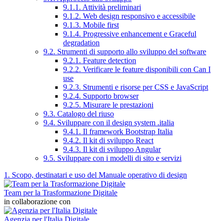
9.1.1. Attività preliminari
9.1.2. Web design responsivo e accessibile
9.1.3. Mobile first
9.1.4. Progressive enhancement e Graceful
degradation
9.2. Strumenti di supporto allo sviluppo del software
9.2.1. Feature detection
9.2.2. Verificare le feature disponibili con Can I
use
9.2.3. Strumenti e risorse per CSS e JavaScript
9.2.4. Supporto browser
9.2.5. Misurare le prestazioni
9.3. Catalogo del riuso
9.4. Sviluppare con il design system .italia
9.4.1. Il framework Bootstrap Italia
9.4.2. Il kit di sviluppo React
9.4.3. Il kit di sviluppo Angular
9.5. Sviluppare con i modelli di sito e servizi
1. Scopo, destinatari e uso del Manuale operativo di design
Team per la Trasformazione Digitale
in collaborazione con
Agenzia per l'Italia Digitale