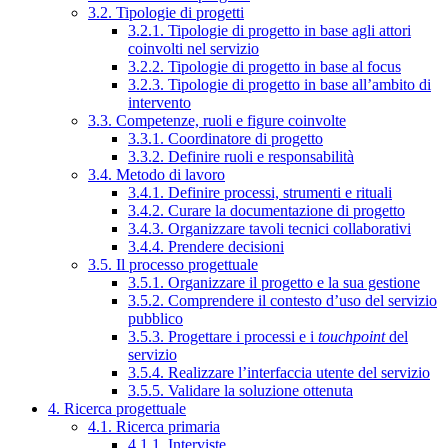
3.2. Tipologie di progetti
3.2.1. Tipologie di progetto in base agli attori
coinvolti nel servizio
3.2.2. Tipologie di progetto in base al focus
3.2.3. Tipologie di progetto in base all’ambito di
intervento
3.3. Competenze, ruoli e figure coinvolte
3.3.1. Coordinatore di progetto
3.3.2. Definire ruoli e responsabilità
3.4. Metodo di lavoro
3.4.1. Definire processi, strumenti e rituali
3.4.2. Curare la documentazione di progetto
3.4.3. Organizzare tavoli tecnici collaborativi
3.4.4. Prendere decisioni
3.5. Il processo progettuale
3.5.1. Organizzare il progetto e la sua gestione
3.5.2. Comprendere il contesto d’uso del servizio
pubblico
3.5.3. Progettare i processi e i
touchpoint
del
servizio
3.5.4. Realizzare l’interfaccia utente del servizio
3.5.5. Validare la soluzione ottenuta
4. Ricerca progettuale
4.1. Ricerca primaria
4.1.1. Interviste