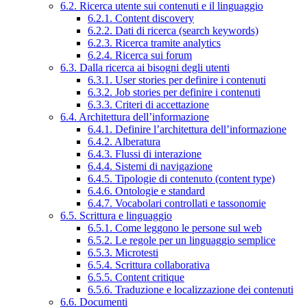
6.2. Ricerca utente sui contenuti e il linguaggio
6.2.1. Content discovery
6.2.2. Dati di ricerca (search keywords)
6.2.3. Ricerca tramite analytics
6.2.4. Ricerca sui forum
6.3. Dalla ricerca ai bisogni degli utenti
6.3.1. User stories per definire i contenuti
6.3.2. Job stories per definire i contenuti
6.3.3. Criteri di accettazione
6.4. Architettura dell’informazione
6.4.1. Definire l’architettura dell’informazione
6.4.2. Alberatura
6.4.3. Flussi di interazione
6.4.4. Sistemi di navigazione
6.4.5. Tipologie di contenuto (content type)
6.4.6. Ontologie e standard
6.4.7. Vocabolari controllati e tassonomie
6.5. Scrittura e linguaggio
6.5.1. Come leggono le persone sul web
6.5.2. Le regole per un linguaggio semplice
6.5.3. Microtesti
6.5.4. Scrittura collaborativa
6.5.5. Content critique
6.5.6. Traduzione e localizzazione dei contenuti
6.6. Documenti