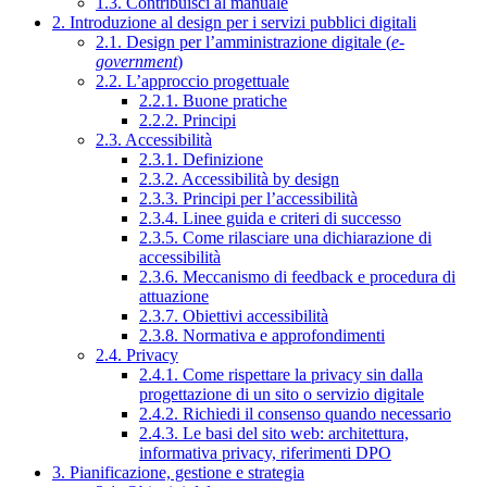
1.3. Contribuisci al manuale
2. Introduzione al design per i servizi pubblici digitali
2.1. Design per l’amministrazione digitale (
e-
government
)
2.2. L’approccio progettuale
2.2.1. Buone pratiche
2.2.2. Principi
2.3. Accessibilità
2.3.1. Definizione
2.3.2. Accessibilità by design
2.3.3. Principi per l’accessibilità
2.3.4. Linee guida e criteri di successo
2.3.5. Come rilasciare una dichiarazione di
accessibilità
2.3.6. Meccanismo di feedback e procedura di
attuazione
2.3.7. Obiettivi accessibilità
2.3.8. Normativa e approfondimenti
2.4. Privacy
2.4.1. Come rispettare la privacy sin dalla
progettazione di un sito o servizio digitale
2.4.2. Richiedi il consenso quando necessario
2.4.3. Le basi del sito web: architettura,
informativa privacy, riferimenti DPO
3. Pianificazione, gestione e strategia