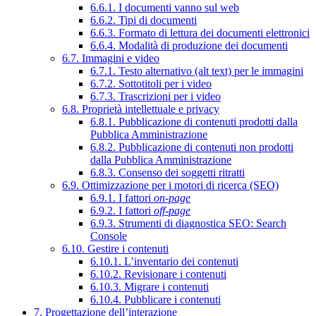
6.6.1. I documenti vanno sul web
6.6.2. Tipi di documenti
6.6.3. Formato di lettura dei documenti elettronici
6.6.4. Modalità di produzione dei documenti
6.7. Immagini e video
6.7.1. Testo alternativo (alt text) per le immagini
6.7.2. Sottotitoli per i video
6.7.3. Trascrizioni per i video
6.8. Proprietà intellettuale e privacy
6.8.1. Pubblicazione di contenuti prodotti dalla
Pubblica Amministrazione
6.8.2. Pubblicazione di contenuti non prodotti
dalla Pubblica Amministrazione
6.8.3. Consenso dei soggetti ritratti
6.9. Ottimizzazione per i motori di ricerca (SEO)
6.9.1. I fattori
on-page
6.9.2. I fattori
off-page
6.9.3. Strumenti di diagnostica SEO: Search
Console
6.10. Gestire i contenuti
6.10.1. L’inventario dei contenuti
6.10.2. Revisionare i contenuti
6.10.3. Migrare i contenuti
6.10.4. Pubblicare i contenuti
7. Progettazione dell’interazione