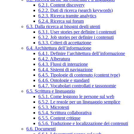
6.2.1. Content discovery
6.2.2. Dati di ricerca (search keywords)
6.2.3. Ricerca tramite analytics
6.2.4. Ricerca sui forum
6.3. Dalla ricerca ai bisogni degli utenti
6.3.1. User stories per definire i contenuti
6.3.2. Job stories per definire i contenuti
6.3.3. Criteri di accettazione
6.4. Architettura dell’informazione
6.4.1. Definire l’architettura dell’informazione
6.4.2. Alberatura
6.4.3. Flussi di interazione
6.4.4. Sistemi di navigazione
6.4.5. Tipologie di contenuto (content type)
6.4.6. Ontologie e standard
6.4.7. Vocabolari controllati e tassonomie
6.5. Scrittura e linguaggio
6.5.1. Come leggono le persone sul web
6.5.2. Le regole per un linguaggio semplice
6.5.3. Microtesti
6.5.4. Scrittura collaborativa
6.5.5. Content critique
6.5.6. Traduzione e localizzazione dei contenuti
6.6. Documenti