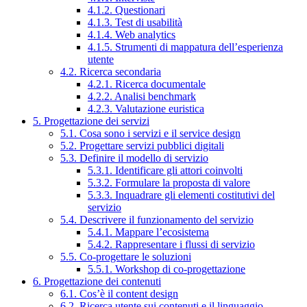
4.1.2. Questionari
4.1.3. Test di usabilità
4.1.4. Web analytics
4.1.5. Strumenti di mappatura dell’esperienza
utente
4.2. Ricerca secondaria
4.2.1. Ricerca documentale
4.2.2. Analisi benchmark
4.2.3. Valutazione euristica
5. Progettazione dei servizi
5.1. Cosa sono i servizi e il service design
5.2. Progettare servizi pubblici digitali
5.3. Definire il modello di servizio
5.3.1. Identificare gli attori coinvolti
5.3.2. Formulare la proposta di valore
5.3.3. Inquadrare gli elementi costitutivi del
servizio
5.4. Descrivere il funzionamento del servizio
5.4.1. Mappare l’ecosistema
5.4.2. Rappresentare i flussi di servizio
5.5. Co-progettare le soluzioni
5.5.1. Workshop di co-progettazione
6. Progettazione dei contenuti
6.1. Cos’è il content design
6.2. Ricerca utente sui contenuti e il linguaggio