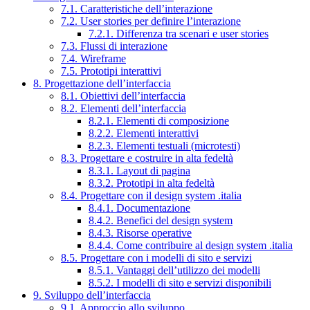
7.1. Caratteristiche dell’interazione
7.2. User stories per definire l’interazione
7.2.1. Differenza tra scenari e user stories
7.3. Flussi di interazione
7.4. Wireframe
7.5. Prototipi interattivi
8. Progettazione dell’interfaccia
8.1. Obiettivi dell’interfaccia
8.2. Elementi dell’interfaccia
8.2.1. Elementi di composizione
8.2.2. Elementi interattivi
8.2.3. Elementi testuali (microtesti)
8.3. Progettare e costruire in alta fedeltà
8.3.1. Layout di pagina
8.3.2. Prototipi in alta fedeltà
8.4. Progettare con il design system .italia
8.4.1. Documentazione
8.4.2. Benefici del design system
8.4.3. Risorse operative
8.4.4. Come contribuire al design system .italia
8.5. Progettare con i modelli di sito e servizi
8.5.1. Vantaggi dell’utilizzo dei modelli
8.5.2. I modelli di sito e servizi disponibili
9. Sviluppo dell’interfaccia
9.1. Approccio allo sviluppo