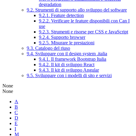
degradation
9.2. Strumenti di supporto allo sviluppo del software
9.2.1. Feature detection
9.2.2. Verificare le feature disponibili con Can I
use
9.2.3. Strumenti e risorse per CSS e JavaScript
9.2.4. Supporto browser
9.2.5. Misurare le prestazioni
9.3. Catalogo del riuso
9.4. Sviluppare con il design system .italia
9.4.1. Il framework Bootstrap Italia
9.4.2. Il kit di sviluppo React
9.4.3. Il kit di sviluppo Angular
9.5. Sviluppare con i modelli di sito e servizi
None
None
A
B
C
D
E
I
M