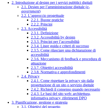
2. Introduzione al design per i servizi pubblici digitali
2.1. Design per l’amministrazione digitale (
e-
government
)
2.2. L’approccio progettuale
2.2.1. Buone pratiche
2.2.2. Principi
2.3. Accessibilità
2.3.1. Definizione
2.3.2. Accessibilità by design
2.3.3. Principi per l’accessibilità
2.3.4. Linee guida e criteri di successo
2.3.5. Come rilasciare una dichiarazione di
accessibilità
2.3.6. Meccanismo di feedback e procedura di
attuazione
2.3.7. Obiettivi accessibilità
2.3.8. Normativa e approfondimenti
2.4. Privacy
2.4.1. Come rispettare la privacy sin dalla
progettazione di un sito o servizio digitale
2.4.2. Richiedi il consenso quando necessario
2.4.3. Le basi del sito web: architettura,
informativa privacy, riferimenti DPO
3. Pianificazione, gestione e strategia
3.1. Obiettivi del progetto