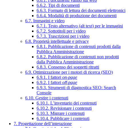
6.6.1. I documenti vanno sul web
6.6.2. Tipi di documenti
6.6.3. Formato di lettura dei documenti elettronici
6.6.4. Modalità di produzione dei documenti
6.7. Immagini e video
6.7.1. Testo alternativo (alt text) per le immagini
6.7.2. Sottotitoli per i video
6.7.3. Trascrizioni per i video
6.8. Proprietà intellettuale e privacy
6.8.1. Pubblicazione di contenuti prodotti dalla
Pubblica Amministrazione
6.8.2. Pubblicazione di contenuti non prodotti
dalla Pubblica Amministrazione
6.8.3. Consenso dei soggetti ritratti
6.9. Ottimizzazione per i motori di ricerca (SEO)
6.9.1. I fattori
on-page
6.9.2. I fattori
off-page
6.9.3. Strumenti di diagnostica SEO: Search
Console
6.10. Gestire i contenuti
6.10.1. L’inventario dei contenuti
6.10.2. Revisionare i contenuti
6.10.3. Migrare i contenuti
6.10.4. Pubblicare i contenuti
7. Progettazione dell’interazione