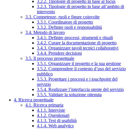
3.2.2. Tipologie di progetto in base al focus
3.2.3. Tipologie di progetto in base all’ambito di
intervento
3.3. Competenze, ruoli e figure coinvolte
3.3.1. Coordinatore di progetto
3.3.2. Definire ruoli e responsabilità
3.4. Metodo di lavoro
3.4.1. Definire processi, strumenti e rituali
3.4.2. Curare la documentazione di progetto
3.4.3. Organizzare tavoli tecnici collaborativi
3.4.4. Prendere decisioni
3.5. Il processo progettuale
3.5.1. Organizzare il progetto e la sua gestione
3.5.2. Comprendere il contesto d’uso del servizio
pubblico
3.5.3. Progettare i processi e i
touchpoint
del
servizio
3.5.4. Realizzare l’interfaccia utente del servizio
3.5.5. Validare la soluzione ottenuta
4. Ricerca progettuale
4.1. Ricerca primaria
4.1.1. Interviste
4.1.2. Questionari
4.1.3. Test di usabilità
4.1.4. Web analytics