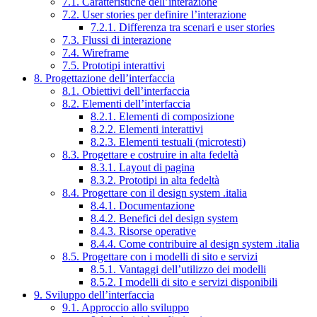
7.1. Caratteristiche dell’interazione
7.2. User stories per definire l’interazione
7.2.1. Differenza tra scenari e user stories
7.3. Flussi di interazione
7.4. Wireframe
7.5. Prototipi interattivi
8. Progettazione dell’interfaccia
8.1. Obiettivi dell’interfaccia
8.2. Elementi dell’interfaccia
8.2.1. Elementi di composizione
8.2.2. Elementi interattivi
8.2.3. Elementi testuali (microtesti)
8.3. Progettare e costruire in alta fedeltà
8.3.1. Layout di pagina
8.3.2. Prototipi in alta fedeltà
8.4. Progettare con il design system .italia
8.4.1. Documentazione
8.4.2. Benefici del design system
8.4.3. Risorse operative
8.4.4. Come contribuire al design system .italia
8.5. Progettare con i modelli di sito e servizi
8.5.1. Vantaggi dell’utilizzo dei modelli
8.5.2. I modelli di sito e servizi disponibili
9. Sviluppo dell’interfaccia
9.1. Approccio allo sviluppo