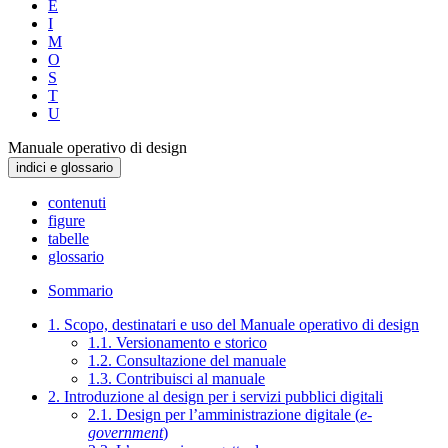
E
I
M
O
S
T
U
Manuale operativo di design
indici e glossario
contenuti
figure
tabelle
glossario
Sommario
1. Scopo, destinatari e uso del Manuale operativo di design
1.1. Versionamento e storico
1.2. Consultazione del manuale
1.3. Contribuisci al manuale
2. Introduzione al design per i servizi pubblici digitali
2.1. Design per l’amministrazione digitale (
e-
government
)