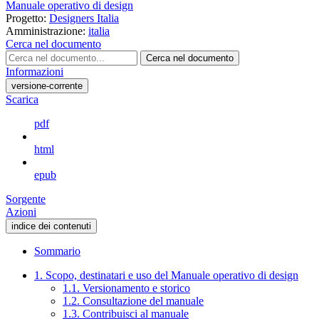
Manuale operativo di design
Progetto:
Designers Italia
Amministrazione:
italia
Cerca nel documento
Cerca nel documento
Informazioni
versione-corrente
Scarica
pdf
html
epub
Sorgente
Azioni
indice dei contenuti
Sommario
1. Scopo, destinatari e uso del Manuale operativo di design
1.1. Versionamento e storico
1.2. Consultazione del manuale
1.3. Contribuisci al manuale