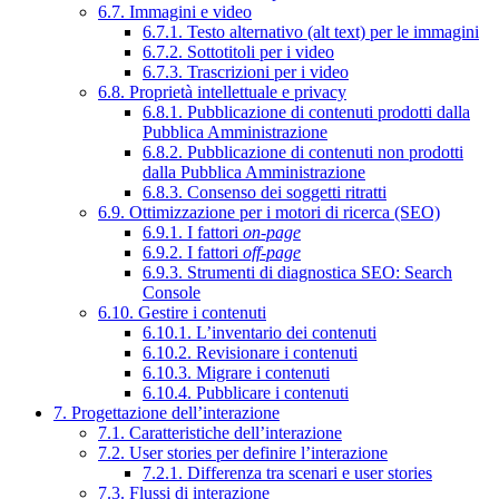
6.7. Immagini e video
6.7.1. Testo alternativo (alt text) per le immagini
6.7.2. Sottotitoli per i video
6.7.3. Trascrizioni per i video
6.8. Proprietà intellettuale e privacy
6.8.1. Pubblicazione di contenuti prodotti dalla
Pubblica Amministrazione
6.8.2. Pubblicazione di contenuti non prodotti
dalla Pubblica Amministrazione
6.8.3. Consenso dei soggetti ritratti
6.9. Ottimizzazione per i motori di ricerca (SEO)
6.9.1. I fattori
on-page
6.9.2. I fattori
off-page
6.9.3. Strumenti di diagnostica SEO: Search
Console
6.10. Gestire i contenuti
6.10.1. L’inventario dei contenuti
6.10.2. Revisionare i contenuti
6.10.3. Migrare i contenuti
6.10.4. Pubblicare i contenuti
7. Progettazione dell’interazione
7.1. Caratteristiche dell’interazione
7.2. User stories per definire l’interazione
7.2.1. Differenza tra scenari e user stories
7.3. Flussi di interazione