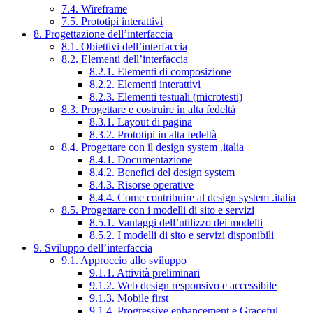
7.4. Wireframe
7.5. Prototipi interattivi
8. Progettazione dell’interfaccia
8.1. Obiettivi dell’interfaccia
8.2. Elementi dell’interfaccia
8.2.1. Elementi di composizione
8.2.2. Elementi interattivi
8.2.3. Elementi testuali (microtesti)
8.3. Progettare e costruire in alta fedeltà
8.3.1. Layout di pagina
8.3.2. Prototipi in alta fedeltà
8.4. Progettare con il design system .italia
8.4.1. Documentazione
8.4.2. Benefici del design system
8.4.3. Risorse operative
8.4.4. Come contribuire al design system .italia
8.5. Progettare con i modelli di sito e servizi
8.5.1. Vantaggi dell’utilizzo dei modelli
8.5.2. I modelli di sito e servizi disponibili
9. Sviluppo dell’interfaccia
9.1. Approccio allo sviluppo
9.1.1. Attività preliminari
9.1.2. Web design responsivo e accessibile
9.1.3. Mobile first
9.1.4. Progressive enhancement e Graceful