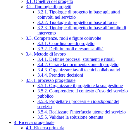
3.1. Obiettivi del progetto
3.2. Tipologie di progetti
3.2.1. Tipologie di progetto in base agli attori
coinvolti nel servizio
3.2.2. Tipologie di progetto in base al focus
3.2.3. Tipologie di progetto in base all’ambito di
intervento
3.3. Competenze, ruoli e figure coinvolte
3.3.1. Coordinatore di progetto
3.3.2. Definire ruoli e responsabilità
3.4. Metodo di lavoro
3.4.1. Definire processi, strumenti e rituali
3.4.2. Curare la documentazione di progetto
3.4.3. Organizzare tavoli tecnici collaborativi
3.4.4. Prendere decisioni
3.5. Il processo progettuale
3.5.1. Organizzare il progetto e la sua gestione
3.5.2. Comprendere il contesto d’uso del servizio
pubblico
3.5.3. Progettare i processi e i
touchpoint
del
servizio
3.5.4. Realizzare l’interfaccia utente del servizio
3.5.5. Validare la soluzione ottenuta
4. Ricerca progettuale
4.1. Ricerca primaria