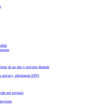
)
ilità
azione
ione di un sito o servizio digitale
va privacy, riferimenti DPO
olti nel servizio
ntervento