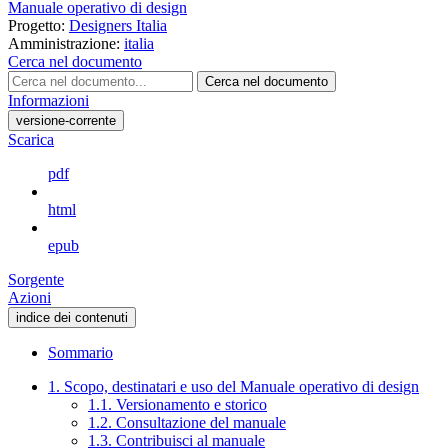
Manuale operativo di design
Progetto:
Designers Italia
Amministrazione:
italia
Cerca nel documento
Cerca nel documento
Informazioni
versione-corrente
Scarica
pdf
html
epub
Sorgente
Azioni
indice dei contenuti
Sommario
1. Scopo, destinatari e uso del Manuale operativo di design
1.1. Versionamento e storico
1.2. Consultazione del manuale
1.3. Contribuisci al manuale