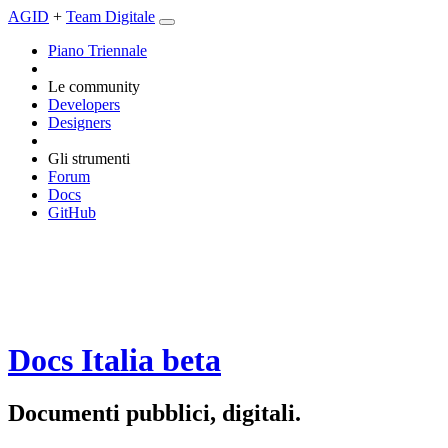
AGID
+
Team Digitale
Piano Triennale
Le community
Developers
Designers
Gli strumenti
Forum
Docs
GitHub
Docs Italia
beta
Documenti pubblici, digitali.