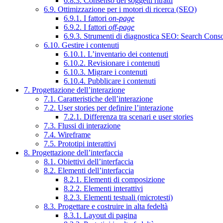
6.8.3. Consenso dei soggetti ritratti
6.9. Ottimizzazione per i motori di ricerca (SEO)
6.9.1. I fattori
on-page
6.9.2. I fattori
off-page
6.9.3. Strumenti di diagnostica SEO: Search Cons
6.10. Gestire i contenuti
6.10.1. L’inventario dei contenuti
6.10.2. Revisionare i contenuti
6.10.3. Migrare i contenuti
6.10.4. Pubblicare i contenuti
7. Progettazione dell’interazione
7.1. Caratteristiche dell’interazione
7.2. User stories per definire l’interazione
7.2.1. Differenza tra scenari e user stories
7.3. Flussi di interazione
7.4. Wireframe
7.5. Prototipi interattivi
8. Progettazione dell’interfaccia
8.1. Obiettivi dell’interfaccia
8.2. Elementi dell’interfaccia
8.2.1. Elementi di composizione
8.2.2. Elementi interattivi
8.2.3. Elementi testuali (microtesti)
8.3. Progettare e costruire in alta fedeltà
8.3.1. Layout di pagina