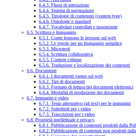
6.4.3. Flussi di interazione
6.4.4. Sistemi di navigazione
6.4.5. Tipologie di contenuto (content type)
6.4.6. Ontologie e standard
6.4.7. Vocabolari controllati e tassonomie
6.5. Scrittura e linguaggio
6.5.1. Come leggono le persone sul web
6.5.2. Le regole per un linguaggio semplice
6.5.3. Microtesti
6.5.4. Scrittura collaborativa
6.5.5. Content critique
6.5.6. Traduzione e localizzazione dei contenuti
6.6. Documenti
6.6.1. I documenti vanno sul web
6.6.2. Tipi di documenti
6.6.3. Formato di lettura dei documenti elettronici
6.6.4. Modalità di produzione dei documenti
6.7. Immagini e video
6.7.1. Testo alternativo (alt text) per le immagini
6.7.2. Sottotitoli per i video
6.7.3. Trascrizioni per i video
6.8. Proprietà intellettuale e privacy
6.8.1. Pubblicazione di contenuti prodotti dalla P
6.8.2. Pubblicazione di contenuti non prodotti dal