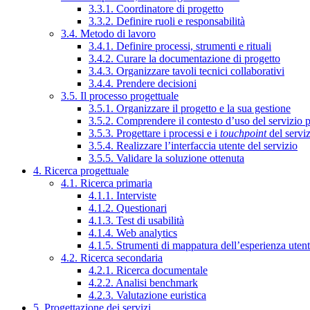
3.3.1. Coordinatore di progetto
3.3.2. Definire ruoli e responsabilità
3.4. Metodo di lavoro
3.4.1. Definire processi, strumenti e rituali
3.4.2. Curare la documentazione di progetto
3.4.3. Organizzare tavoli tecnici collaborativi
3.4.4. Prendere decisioni
3.5. Il processo progettuale
3.5.1. Organizzare il progetto e la sua gestione
3.5.2. Comprendere il contesto d’uso del servizio 
3.5.3. Progettare i processi e i
touchpoint
del servi
3.5.4. Realizzare l’interfaccia utente del servizio
3.5.5. Validare la soluzione ottenuta
4. Ricerca progettuale
4.1. Ricerca primaria
4.1.1. Interviste
4.1.2. Questionari
4.1.3. Test di usabilità
4.1.4. Web analytics
4.1.5. Strumenti di mappatura dell’esperienza uten
4.2. Ricerca secondaria
4.2.1. Ricerca documentale
4.2.2. Analisi benchmark
4.2.3. Valutazione euristica
5. Progettazione dei servizi