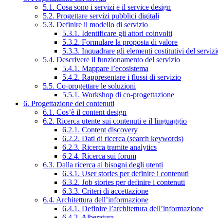
5.1. Cosa sono i servizi e il service design
5.2. Progettare servizi pubblici digitali
5.3. Definire il modello di servizio
5.3.1. Identificare gli attori coinvolti
5.3.2. Formulare la proposta di valore
5.3.3. Inquadrare gli elementi costitutivi del serviz
5.4. Descrivere il funzionamento del servizio
5.4.1. Mappare l’ecosistema
5.4.2. Rappresentare i flussi di servizio
5.5. Co-progettare le soluzioni
5.5.1. Workshop di co-progettazione
6. Progettazione dei contenuti
6.1. Cos’è il content design
6.2. Ricerca utente sui contenuti e il linguaggio
6.2.1. Content discovery
6.2.2. Dati di ricerca (search keywords)
6.2.3. Ricerca tramite analytics
6.2.4. Ricerca sui forum
6.3. Dalla ricerca ai bisogni degli utenti
6.3.1. User stories per definire i contenuti
6.3.2. Job stories per definire i contenuti
6.3.3. Criteri di accettazione
6.4. Architettura dell’informazione
6.4.1. Definire l’architettura dell’informazione
6.4.2. Alberatura