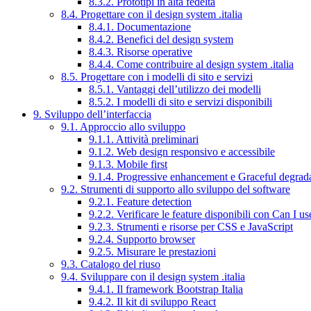
8.3.2. Prototipi in alta fedeltà
8.4. Progettare con il design system .italia
8.4.1. Documentazione
8.4.2. Benefici del design system
8.4.3. Risorse operative
8.4.4. Come contribuire al design system .italia
8.5. Progettare con i modelli di sito e servizi
8.5.1. Vantaggi dell’utilizzo dei modelli
8.5.2. I modelli di sito e servizi disponibili
9. Sviluppo dell’interfaccia
9.1. Approccio allo sviluppo
9.1.1. Attività preliminari
9.1.2. Web design responsivo e accessibile
9.1.3. Mobile first
9.1.4. Progressive enhancement e Graceful degrad
9.2. Strumenti di supporto allo sviluppo del software
9.2.1. Feature detection
9.2.2. Verificare le feature disponibili con Can I us
9.2.3. Strumenti e risorse per CSS e JavaScript
9.2.4. Supporto browser
9.2.5. Misurare le prestazioni
9.3. Catalogo del riuso
9.4. Sviluppare con il design system .italia
9.4.1. Il framework Bootstrap Italia
9.4.2. Il kit di sviluppo React