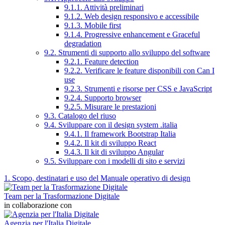
9.1.1. Attività preliminari
9.1.2. Web design responsivo e accessibile
9.1.3. Mobile first
9.1.4. Progressive enhancement e Graceful
degradation
9.2. Strumenti di supporto allo sviluppo del software
9.2.1. Feature detection
9.2.2. Verificare le feature disponibili con Can I
use
9.2.3. Strumenti e risorse per CSS e JavaScript
9.2.4. Supporto browser
9.2.5. Misurare le prestazioni
9.3. Catalogo del riuso
9.4. Sviluppare con il design system .italia
9.4.1. Il framework Bootstrap Italia
9.4.2. Il kit di sviluppo React
9.4.3. Il kit di sviluppo Angular
9.5. Sviluppare con i modelli di sito e servizi
1. Scopo, destinatari e uso del Manuale operativo di design
Team per la Trasformazione Digitale
in collaborazione con
Agenzia per l'Italia Digitale