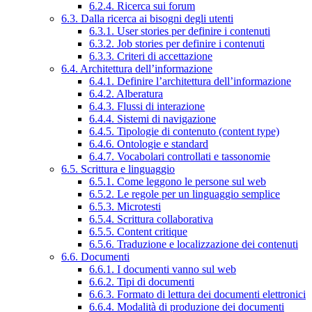
6.2.4. Ricerca sui forum
6.3. Dalla ricerca ai bisogni degli utenti
6.3.1. User stories per definire i contenuti
6.3.2. Job stories per definire i contenuti
6.3.3. Criteri di accettazione
6.4. Architettura dell’informazione
6.4.1. Definire l’architettura dell’informazione
6.4.2. Alberatura
6.4.3. Flussi di interazione
6.4.4. Sistemi di navigazione
6.4.5. Tipologie di contenuto (content type)
6.4.6. Ontologie e standard
6.4.7. Vocabolari controllati e tassonomie
6.5. Scrittura e linguaggio
6.5.1. Come leggono le persone sul web
6.5.2. Le regole per un linguaggio semplice
6.5.3. Microtesti
6.5.4. Scrittura collaborativa
6.5.5. Content critique
6.5.6. Traduzione e localizzazione dei contenuti
6.6. Documenti
6.6.1. I documenti vanno sul web
6.6.2. Tipi di documenti
6.6.3. Formato di lettura dei documenti elettronici
6.6.4. Modalità di produzione dei documenti