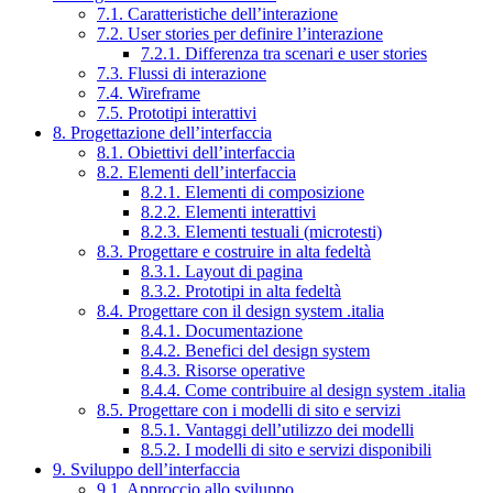
7.1. Caratteristiche dell’interazione
7.2. User stories per definire l’interazione
7.2.1. Differenza tra scenari e user stories
7.3. Flussi di interazione
7.4. Wireframe
7.5. Prototipi interattivi
8. Progettazione dell’interfaccia
8.1. Obiettivi dell’interfaccia
8.2. Elementi dell’interfaccia
8.2.1. Elementi di composizione
8.2.2. Elementi interattivi
8.2.3. Elementi testuali (microtesti)
8.3. Progettare e costruire in alta fedeltà
8.3.1. Layout di pagina
8.3.2. Prototipi in alta fedeltà
8.4. Progettare con il design system .italia
8.4.1. Documentazione
8.4.2. Benefici del design system
8.4.3. Risorse operative
8.4.4. Come contribuire al design system .italia
8.5. Progettare con i modelli di sito e servizi
8.5.1. Vantaggi dell’utilizzo dei modelli
8.5.2. I modelli di sito e servizi disponibili
9. Sviluppo dell’interfaccia
9.1. Approccio allo sviluppo