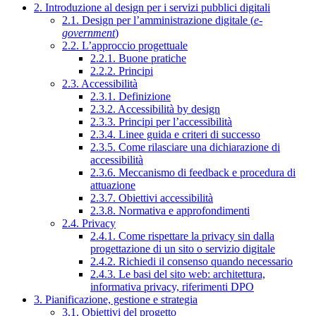
2. Introduzione al design per i servizi pubblici digitali
2.1. Design per l’amministrazione digitale (
e-
government
)
2.2. L’approccio progettuale
2.2.1. Buone pratiche
2.2.2. Principi
2.3. Accessibilità
2.3.1. Definizione
2.3.2. Accessibilità by design
2.3.3. Principi per l’accessibilità
2.3.4. Linee guida e criteri di successo
2.3.5. Come rilasciare una dichiarazione di
accessibilità
2.3.6. Meccanismo di feedback e procedura di
attuazione
2.3.7. Obiettivi accessibilità
2.3.8. Normativa e approfondimenti
2.4. Privacy
2.4.1. Come rispettare la privacy sin dalla
progettazione di un sito o servizio digitale
2.4.2. Richiedi il consenso quando necessario
2.4.3. Le basi del sito web: architettura,
informativa privacy, riferimenti DPO
3. Pianificazione, gestione e strategia
3.1. Obiettivi del progetto