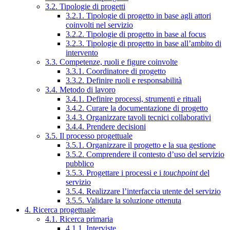
3.2. Tipologie di progetti
3.2.1. Tipologie di progetto in base agli attori
coinvolti nel servizio
3.2.2. Tipologie di progetto in base al focus
3.2.3. Tipologie di progetto in base all’ambito di
intervento
3.3. Competenze, ruoli e figure coinvolte
3.3.1. Coordinatore di progetto
3.3.2. Definire ruoli e responsabilità
3.4. Metodo di lavoro
3.4.1. Definire processi, strumenti e rituali
3.4.2. Curare la documentazione di progetto
3.4.3. Organizzare tavoli tecnici collaborativi
3.4.4. Prendere decisioni
3.5. Il processo progettuale
3.5.1. Organizzare il progetto e la sua gestione
3.5.2. Comprendere il contesto d’uso del servizio
pubblico
3.5.3. Progettare i processi e i
touchpoint
del
servizio
3.5.4. Realizzare l’interfaccia utente del servizio
3.5.5. Validare la soluzione ottenuta
4. Ricerca progettuale
4.1. Ricerca primaria
4.1.1. Interviste