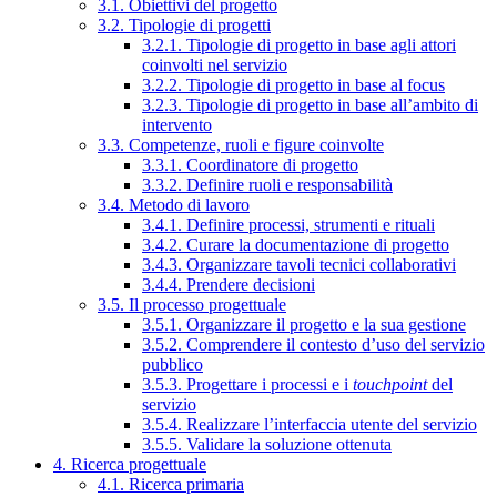
3.1. Obiettivi del progetto
3.2. Tipologie di progetti
3.2.1. Tipologie di progetto in base agli attori
coinvolti nel servizio
3.2.2. Tipologie di progetto in base al focus
3.2.3. Tipologie di progetto in base all’ambito di
intervento
3.3. Competenze, ruoli e figure coinvolte
3.3.1. Coordinatore di progetto
3.3.2. Definire ruoli e responsabilità
3.4. Metodo di lavoro
3.4.1. Definire processi, strumenti e rituali
3.4.2. Curare la documentazione di progetto
3.4.3. Organizzare tavoli tecnici collaborativi
3.4.4. Prendere decisioni
3.5. Il processo progettuale
3.5.1. Organizzare il progetto e la sua gestione
3.5.2. Comprendere il contesto d’uso del servizio
pubblico
3.5.3. Progettare i processi e i
touchpoint
del
servizio
3.5.4. Realizzare l’interfaccia utente del servizio
3.5.5. Validare la soluzione ottenuta
4. Ricerca progettuale
4.1. Ricerca primaria