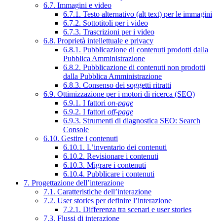
6.7. Immagini e video
6.7.1. Testo alternativo (alt text) per le immagini
6.7.2. Sottotitoli per i video
6.7.3. Trascrizioni per i video
6.8. Proprietà intellettuale e privacy
6.8.1. Pubblicazione di contenuti prodotti dalla
Pubblica Amministrazione
6.8.2. Pubblicazione di contenuti non prodotti
dalla Pubblica Amministrazione
6.8.3. Consenso dei soggetti ritratti
6.9. Ottimizzazione per i motori di ricerca (SEO)
6.9.1. I fattori
on-page
6.9.2. I fattori
off-page
6.9.3. Strumenti di diagnostica SEO: Search
Console
6.10. Gestire i contenuti
6.10.1. L’inventario dei contenuti
6.10.2. Revisionare i contenuti
6.10.3. Migrare i contenuti
6.10.4. Pubblicare i contenuti
7. Progettazione dell’interazione
7.1. Caratteristiche dell’interazione
7.2. User stories per definire l’interazione
7.2.1. Differenza tra scenari e user stories
7.3. Flussi di interazione