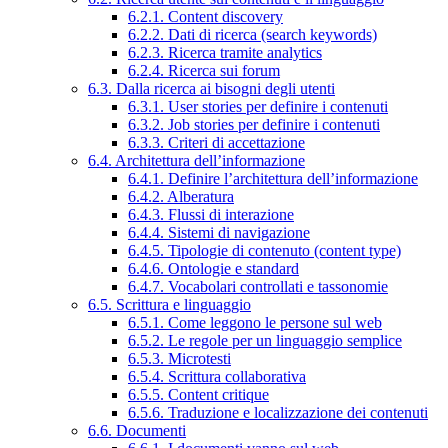
6.2.1. Content discovery
6.2.2. Dati di ricerca (search keywords)
6.2.3. Ricerca tramite analytics
6.2.4. Ricerca sui forum
6.3. Dalla ricerca ai bisogni degli utenti
6.3.1. User stories per definire i contenuti
6.3.2. Job stories per definire i contenuti
6.3.3. Criteri di accettazione
6.4. Architettura dell’informazione
6.4.1. Definire l’architettura dell’informazione
6.4.2. Alberatura
6.4.3. Flussi di interazione
6.4.4. Sistemi di navigazione
6.4.5. Tipologie di contenuto (content type)
6.4.6. Ontologie e standard
6.4.7. Vocabolari controllati e tassonomie
6.5. Scrittura e linguaggio
6.5.1. Come leggono le persone sul web
6.5.2. Le regole per un linguaggio semplice
6.5.3. Microtesti
6.5.4. Scrittura collaborativa
6.5.5. Content critique
6.5.6. Traduzione e localizzazione dei contenuti
6.6. Documenti