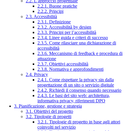
2.2. L’approccio progettuale
2.2.1. Buone pratiche
2.2.2. Principi
2.3. Accessibilità
2.3.1. Definizione
2.3.2. Accessibilità by design
2.3.3. Principi per l’accessibilità
2.3.4. Linee guida e criteri di successo
2.3.5. Come rilasciare una dichiarazione di
accessibilità
2.3.6. Meccanismo di feedback e procedura di
attuazione
2.3.7. Obiettivi accessibilità
2.3.8. Normativa e approfondimenti
2.4. Privacy
2.4.1. Come rispettare la privacy sin dalla
progettazione di un sito o servizio digitale
2.4.2. Richiedi il consenso quando necessario
2.4.3. Le basi del sito web: architettura,
informativa privacy, riferimenti DPO
3. Pianificazione, gestione e strategia
3.1. Obiettivi del progetto
3.2. Tipologie di progetti
3.2.1. Tipologie di progetto in base agli attori
coinvolti nel servizio