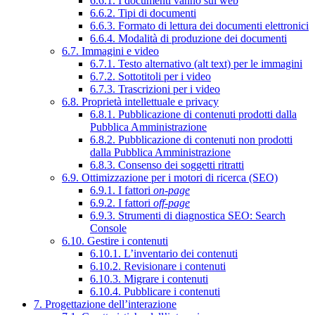
6.6.1. I documenti vanno sul web
6.6.2. Tipi di documenti
6.6.3. Formato di lettura dei documenti elettronici
6.6.4. Modalità di produzione dei documenti
6.7. Immagini e video
6.7.1. Testo alternativo (alt text) per le immagini
6.7.2. Sottotitoli per i video
6.7.3. Trascrizioni per i video
6.8. Proprietà intellettuale e privacy
6.8.1. Pubblicazione di contenuti prodotti dalla
Pubblica Amministrazione
6.8.2. Pubblicazione di contenuti non prodotti
dalla Pubblica Amministrazione
6.8.3. Consenso dei soggetti ritratti
6.9. Ottimizzazione per i motori di ricerca (SEO)
6.9.1. I fattori
on-page
6.9.2. I fattori
off-page
6.9.3. Strumenti di diagnostica SEO: Search
Console
6.10. Gestire i contenuti
6.10.1. L’inventario dei contenuti
6.10.2. Revisionare i contenuti
6.10.3. Migrare i contenuti
6.10.4. Pubblicare i contenuti
7. Progettazione dell’interazione