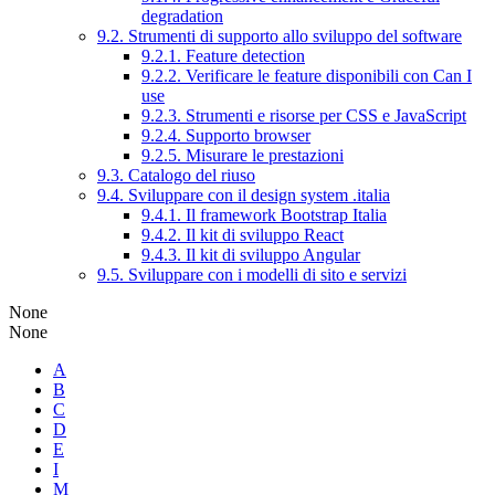
degradation
9.2. Strumenti di supporto allo sviluppo del software
9.2.1. Feature detection
9.2.2. Verificare le feature disponibili con Can I
use
9.2.3. Strumenti e risorse per CSS e JavaScript
9.2.4. Supporto browser
9.2.5. Misurare le prestazioni
9.3. Catalogo del riuso
9.4. Sviluppare con il design system .italia
9.4.1. Il framework Bootstrap Italia
9.4.2. Il kit di sviluppo React
9.4.3. Il kit di sviluppo Angular
9.5. Sviluppare con i modelli di sito e servizi
None
None
A
B
C
D
E
I
M