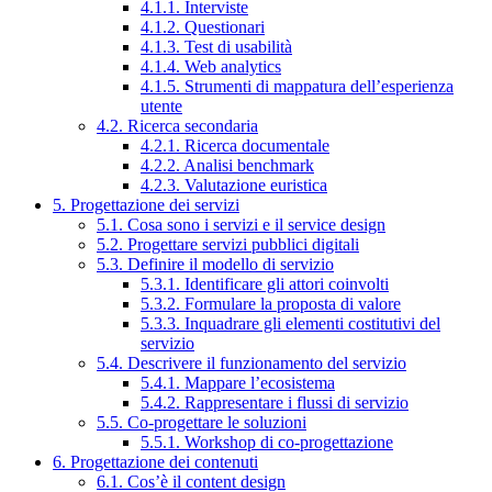
4.1.1. Interviste
4.1.2. Questionari
4.1.3. Test di usabilità
4.1.4. Web analytics
4.1.5. Strumenti di mappatura dell’esperienza
utente
4.2. Ricerca secondaria
4.2.1. Ricerca documentale
4.2.2. Analisi benchmark
4.2.3. Valutazione euristica
5. Progettazione dei servizi
5.1. Cosa sono i servizi e il service design
5.2. Progettare servizi pubblici digitali
5.3. Definire il modello di servizio
5.3.1. Identificare gli attori coinvolti
5.3.2. Formulare la proposta di valore
5.3.3. Inquadrare gli elementi costitutivi del
servizio
5.4. Descrivere il funzionamento del servizio
5.4.1. Mappare l’ecosistema
5.4.2. Rappresentare i flussi di servizio
5.5. Co-progettare le soluzioni
5.5.1. Workshop di co-progettazione
6. Progettazione dei contenuti
6.1. Cos’è il content design