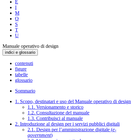
E
I
M
O
S
T
U
Manuale operativo di design
indici e glossario
contenuti
figure
tabelle
glossario
Sommario
1. Scopo, destinatari e uso del Manuale operativo di design
1.1. Versionamento e storico
1.2. Consultazione del manuale
1.3. Contribuisci al manuale
2. Introduzione al design per i servizi pubblici digitali
2.1. Design per l’amministrazione digitale (
e-
government
)