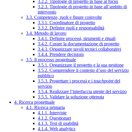
3.2.2. Tipologie di progetto in base al focus
3.2.3. Tipologie di progetto in base all’ambito di
intervento
3.3. Competenze, ruoli e figure coinvolte
3.3.1. Coordinatore di progetto
3.3.2. Definire ruoli e responsabilità
3.4. Metodo di lavoro
3.4.1. Definire processi, strumenti e rituali
3.4.2. Curare la documentazione di progetto
3.4.3. Organizzare tavoli tecnici collaborativi
3.4.4. Prendere decisioni
3.5. Il processo progettuale
3.5.1. Organizzare il progetto e la sua gestione
3.5.2. Comprendere il contesto d’uso del servizio
pubblico
3.5.3. Progettare i processi e i
touchpoint
del
servizio
3.5.4. Realizzare l’interfaccia utente del servizio
3.5.5. Validare la soluzione ottenuta
4. Ricerca progettuale
4.1. Ricerca primaria
4.1.1. Interviste
4.1.2. Questionari
4.1.3. Test di usabilità
4.1.4. Web analytics