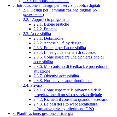
1.3. Contribuisci al manuale
2. Introduzione al design per i servizi pubblici digitali
2.1. Design per l’amministrazione digitale (
e-
government
)
2.2. L’approccio progettuale
2.2.1. Buone pratiche
2.2.2. Principi
2.3. Accessibilità
2.3.1. Definizione
2.3.2. Accessibilità by design
2.3.3. Principi per l’accessibilità
2.3.4. Linee guida e criteri di successo
2.3.5. Come rilasciare una dichiarazione di
accessibilità
2.3.6. Meccanismo di feedback e procedura di
attuazione
2.3.7. Obiettivi accessibilità
2.3.8. Normativa e approfondimenti
2.4. Privacy
2.4.1. Come rispettare la privacy sin dalla
progettazione di un sito o servizio digitale
2.4.2. Richiedi il consenso quando necessario
2.4.3. Le basi del sito web: architettura,
informativa privacy, riferimenti DPO
3. Pianificazione, gestione e strategia