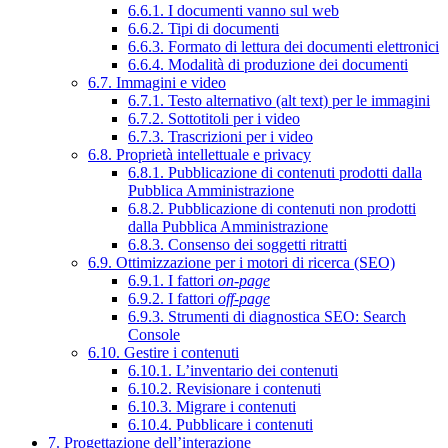
6.6.1. I documenti vanno sul web
6.6.2. Tipi di documenti
6.6.3. Formato di lettura dei documenti elettronici
6.6.4. Modalità di produzione dei documenti
6.7. Immagini e video
6.7.1. Testo alternativo (alt text) per le immagini
6.7.2. Sottotitoli per i video
6.7.3. Trascrizioni per i video
6.8. Proprietà intellettuale e privacy
6.8.1. Pubblicazione di contenuti prodotti dalla
Pubblica Amministrazione
6.8.2. Pubblicazione di contenuti non prodotti
dalla Pubblica Amministrazione
6.8.3. Consenso dei soggetti ritratti
6.9. Ottimizzazione per i motori di ricerca (SEO)
6.9.1. I fattori
on-page
6.9.2. I fattori
off-page
6.9.3. Strumenti di diagnostica SEO: Search
Console
6.10. Gestire i contenuti
6.10.1. L’inventario dei contenuti
6.10.2. Revisionare i contenuti
6.10.3. Migrare i contenuti
6.10.4. Pubblicare i contenuti
7. Progettazione dell’interazione