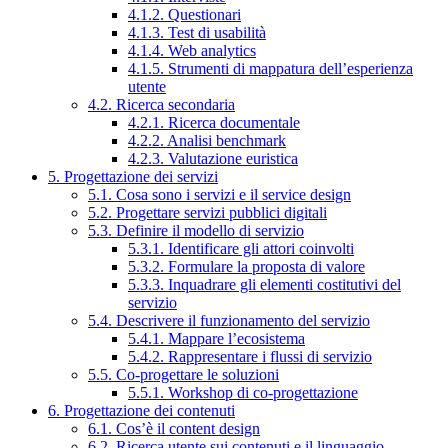
4.1.2. Questionari
4.1.3. Test di usabilità
4.1.4. Web analytics
4.1.5. Strumenti di mappatura dell’esperienza
utente
4.2. Ricerca secondaria
4.2.1. Ricerca documentale
4.2.2. Analisi benchmark
4.2.3. Valutazione euristica
5. Progettazione dei servizi
5.1. Cosa sono i servizi e il service design
5.2. Progettare servizi pubblici digitali
5.3. Definire il modello di servizio
5.3.1. Identificare gli attori coinvolti
5.3.2. Formulare la proposta di valore
5.3.3. Inquadrare gli elementi costitutivi del
servizio
5.4. Descrivere il funzionamento del servizio
5.4.1. Mappare l’ecosistema
5.4.2. Rappresentare i flussi di servizio
5.5. Co-progettare le soluzioni
5.5.1. Workshop di co-progettazione
6. Progettazione dei contenuti
6.1. Cos’è il content design
6.2. Ricerca utente sui contenuti e il linguaggio