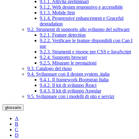
9.1.1. Attività preliminari
9.1.2. Web design responsivo e accessibile
9.1.3. Mobile first
9.1.4. Progressive enhancement e Graceful
degradation
9.2. Strumenti di supporto allo sviluppo del software
9.2.1. Feature detection
9.2.2. Verificare le feature disponibili con Can I
use
9.2.3. Strumenti e risorse per CSS e JavaScript
9.2.4. Supporto browser
9.2.5. Misurare le prestazioni
9.3. Catalogo del riuso
9.4. Sviluppare con il design system .italia
9.4.1. Il framework Bootstrap Italia
9.4.2. Il kit di sviluppo React
9.4.3. Il kit di sviluppo Angular
9.5. Sviluppare con i modelli di sito e servizi
glossario
A
B
C
D