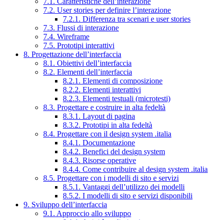
7.1. Caratteristiche dell’interazione
7.2. User stories per definire l’interazione
7.2.1. Differenza tra scenari e user stories
7.3. Flussi di interazione
7.4. Wireframe
7.5. Prototipi interattivi
8. Progettazione dell’interfaccia
8.1. Obiettivi dell’interfaccia
8.2. Elementi dell’interfaccia
8.2.1. Elementi di composizione
8.2.2. Elementi interattivi
8.2.3. Elementi testuali (microtesti)
8.3. Progettare e costruire in alta fedeltà
8.3.1. Layout di pagina
8.3.2. Prototipi in alta fedeltà
8.4. Progettare con il design system .italia
8.4.1. Documentazione
8.4.2. Benefici del design system
8.4.3. Risorse operative
8.4.4. Come contribuire al design system .italia
8.5. Progettare con i modelli di sito e servizi
8.5.1. Vantaggi dell’utilizzo dei modelli
8.5.2. I modelli di sito e servizi disponibili
9. Sviluppo dell’interfaccia
9.1. Approccio allo sviluppo