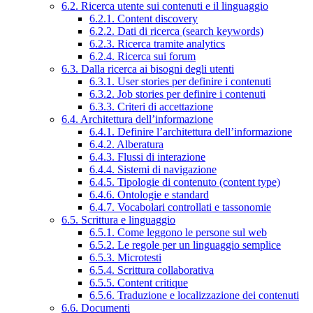
6.2. Ricerca utente sui contenuti e il linguaggio
6.2.1. Content discovery
6.2.2. Dati di ricerca (search keywords)
6.2.3. Ricerca tramite analytics
6.2.4. Ricerca sui forum
6.3. Dalla ricerca ai bisogni degli utenti
6.3.1. User stories per definire i contenuti
6.3.2. Job stories per definire i contenuti
6.3.3. Criteri di accettazione
6.4. Architettura dell’informazione
6.4.1. Definire l’architettura dell’informazione
6.4.2. Alberatura
6.4.3. Flussi di interazione
6.4.4. Sistemi di navigazione
6.4.5. Tipologie di contenuto (content type)
6.4.6. Ontologie e standard
6.4.7. Vocabolari controllati e tassonomie
6.5. Scrittura e linguaggio
6.5.1. Come leggono le persone sul web
6.5.2. Le regole per un linguaggio semplice
6.5.3. Microtesti
6.5.4. Scrittura collaborativa
6.5.5. Content critique
6.5.6. Traduzione e localizzazione dei contenuti
6.6. Documenti