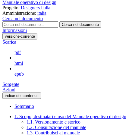
Manuale operativo di design
Progetto:
Designers Italia
Amministrazione:
italia
Cerca nel documento
Cerca nel documento
Informazioni
versione-corrente
Scarica
pdf
html
epub
Sorgente
Azioni
indice dei contenuti
Sommario
1. Scopo, destinatari e uso del Manuale operativo di design
1.1. Versionamento e storico
1.2. Consultazione del manuale
1.3. Contribuisci al manuale