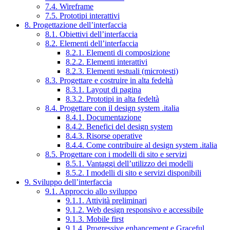
7.4. Wireframe
7.5. Prototipi interattivi
8. Progettazione dell’interfaccia
8.1. Obiettivi dell’interfaccia
8.2. Elementi dell’interfaccia
8.2.1. Elementi di composizione
8.2.2. Elementi interattivi
8.2.3. Elementi testuali (microtesti)
8.3. Progettare e costruire in alta fedeltà
8.3.1. Layout di pagina
8.3.2. Prototipi in alta fedeltà
8.4. Progettare con il design system .italia
8.4.1. Documentazione
8.4.2. Benefici del design system
8.4.3. Risorse operative
8.4.4. Come contribuire al design system .italia
8.5. Progettare con i modelli di sito e servizi
8.5.1. Vantaggi dell’utilizzo dei modelli
8.5.2. I modelli di sito e servizi disponibili
9. Sviluppo dell’interfaccia
9.1. Approccio allo sviluppo
9.1.1. Attività preliminari
9.1.2. Web design responsivo e accessibile
9.1.3. Mobile first
9.1.4. Progressive enhancement e Graceful