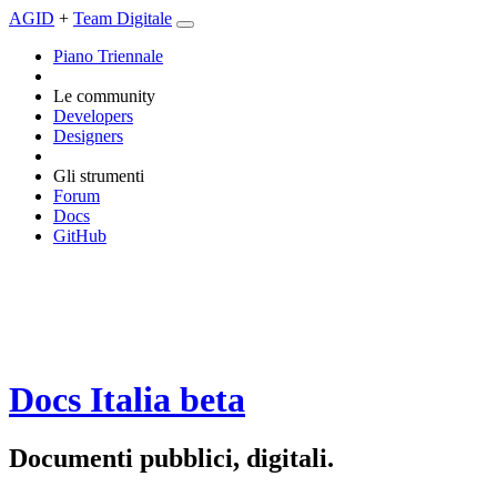
AGID
+
Team Digitale
Piano Triennale
Le community
Developers
Designers
Gli strumenti
Forum
Docs
GitHub
Docs Italia
beta
Documenti pubblici, digitali.