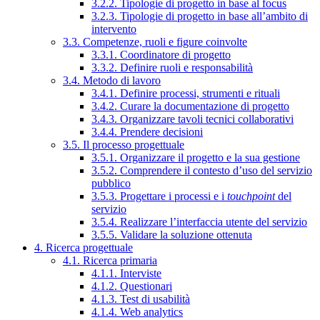
3.2.2. Tipologie di progetto in base al focus
3.2.3. Tipologie di progetto in base all’ambito di
intervento
3.3. Competenze, ruoli e figure coinvolte
3.3.1. Coordinatore di progetto
3.3.2. Definire ruoli e responsabilità
3.4. Metodo di lavoro
3.4.1. Definire processi, strumenti e rituali
3.4.2. Curare la documentazione di progetto
3.4.3. Organizzare tavoli tecnici collaborativi
3.4.4. Prendere decisioni
3.5. Il processo progettuale
3.5.1. Organizzare il progetto e la sua gestione
3.5.2. Comprendere il contesto d’uso del servizio
pubblico
3.5.3. Progettare i processi e i
touchpoint
del
servizio
3.5.4. Realizzare l’interfaccia utente del servizio
3.5.5. Validare la soluzione ottenuta
4. Ricerca progettuale
4.1. Ricerca primaria
4.1.1. Interviste
4.1.2. Questionari
4.1.3. Test di usabilità
4.1.4. Web analytics