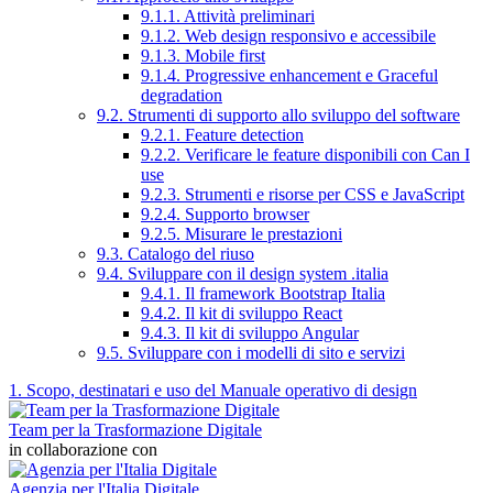
9.1.1. Attività preliminari
9.1.2. Web design responsivo e accessibile
9.1.3. Mobile first
9.1.4. Progressive enhancement e Graceful
degradation
9.2. Strumenti di supporto allo sviluppo del software
9.2.1. Feature detection
9.2.2. Verificare le feature disponibili con Can I
use
9.2.3. Strumenti e risorse per CSS e JavaScript
9.2.4. Supporto browser
9.2.5. Misurare le prestazioni
9.3. Catalogo del riuso
9.4. Sviluppare con il design system .italia
9.4.1. Il framework Bootstrap Italia
9.4.2. Il kit di sviluppo React
9.4.3. Il kit di sviluppo Angular
9.5. Sviluppare con i modelli di sito e servizi
1. Scopo, destinatari e uso del Manuale operativo di design
Team per la Trasformazione Digitale
in collaborazione con
Agenzia per l'Italia Digitale