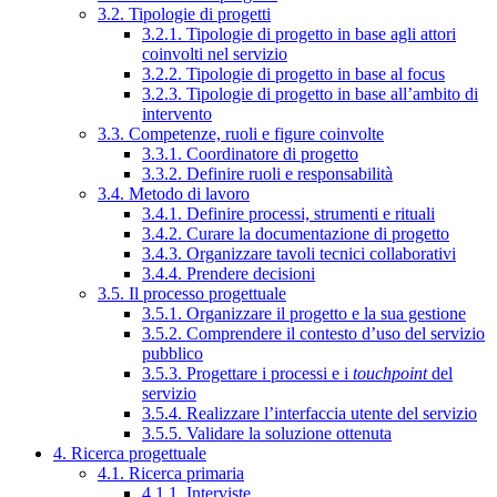
3.2. Tipologie di progetti
3.2.1. Tipologie di progetto in base agli attori
coinvolti nel servizio
3.2.2. Tipologie di progetto in base al focus
3.2.3. Tipologie di progetto in base all’ambito di
intervento
3.3. Competenze, ruoli e figure coinvolte
3.3.1. Coordinatore di progetto
3.3.2. Definire ruoli e responsabilità
3.4. Metodo di lavoro
3.4.1. Definire processi, strumenti e rituali
3.4.2. Curare la documentazione di progetto
3.4.3. Organizzare tavoli tecnici collaborativi
3.4.4. Prendere decisioni
3.5. Il processo progettuale
3.5.1. Organizzare il progetto e la sua gestione
3.5.2. Comprendere il contesto d’uso del servizio
pubblico
3.5.3. Progettare i processi e i
touchpoint
del
servizio
3.5.4. Realizzare l’interfaccia utente del servizio
3.5.5. Validare la soluzione ottenuta
4. Ricerca progettuale
4.1. Ricerca primaria
4.1.1. Interviste