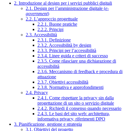
2. Introduzione al design per i servizi pubblici digitali
2.1. Design per l’amministrazione digitale (
e-
government
)
2.2. L’approccio progettuale
2.2.1. Buone pratiche
2.2.2. Principi
2.3. Accessibilità
2.3.1. Definizione
2.3.2. Accessibilità by design
2.3.3. Principi per l’accessibilità
2.3.4. Linee guida e criteri di successo
2.3.5. Come rilasciare una dichiarazione di
accessibilità
2.3.6. Meccanismo di feedback e procedura di
attuazione
2.3.7. Obiettivi accessibilità
2.3.8. Normativa e approfondimenti
2.4. Privacy
2.4.1. Come rispettare la privacy sin dalla
progettazione di un sito o servizio digitale
2.4.2. Richiedi il consenso quando necessario
2.4.3. Le basi del sito web: architettura,
informativa privacy, riferimenti DPO
3. Pianificazione, gestione e strategia
3.1. Obiettivi del progetto