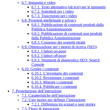
6.7. Immagini e video
6.7.1. Testo alternativo (alt text) per le immagini
6.7.2. Sottotitoli per i video
6.7.3. Trascrizioni per i video
6.8. Proprietà intellettuale e privacy
6.8.1. Pubblicazione di contenuti prodotti dalla
Pubblica Amministrazione
6.8.2. Pubblicazione di contenuti non prodotti
dalla Pubblica Amministrazione
6.8.3. Consenso dei soggetti ritratti
6.9. Ottimizzazione per i motori di ricerca (SEO)
6.9.1. I fattori
on-page
6.9.2. I fattori
off-page
6.9.3. Strumenti di diagnostica SEO: Search
Console
6.10. Gestire i contenuti
6.10.1. L’inventario dei contenuti
6.10.2. Revisionare i contenuti
6.10.3. Migrare i contenuti
6.10.4. Pubblicare i contenuti
7. Progettazione dell’interazione
7.1. Caratteristiche dell’interazione
7.2. User stories per definire l’interazione
7.2.1. Differenza tra scenari e user stories
7.3. Flussi di interazione