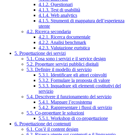
4.1.2. Questionari
4.1.3. Test di usabilità
4.1.4. Web analytics
4.1.5. Strumenti di mappatura dell’esperienza
utente
4.2. Ricerca secondaria
4.2.1. Ricerca documentale
4.2.2. Analisi benchmark
4.2.3. Valutazione euristica
5. Progettazione dei servizi
5.1. Cosa sono i servizi e il service design
5.2. Progettare servizi pubblici digitali
5.3. Definire il modello di servizio
5.3.1. Identificare gli attori coinvolti
5.3.2. Formulare la proposta di valore
5.3.3. Inquadrare gli elementi costitutivi del
servizio
5.4. Descrivere il funzionamento del servizio
5.4.1. Mappare l’ecosistema
5.4.2. Rappresentare i flussi di servizio
5.5. Co-progettare le soluzioni
5.5.1. Workshop di co-progettazione
6. Progettazione dei contenuti
6.1. Cos’è il content design
6.2. Ricerca utente sui contenuti e il linguaggio