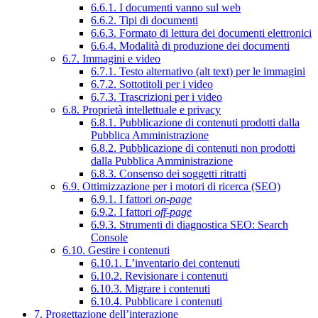
6.6.1. I documenti vanno sul web
6.6.2. Tipi di documenti
6.6.3. Formato di lettura dei documenti elettronici
6.6.4. Modalità di produzione dei documenti
6.7. Immagini e video
6.7.1. Testo alternativo (alt text) per le immagini
6.7.2. Sottotitoli per i video
6.7.3. Trascrizioni per i video
6.8. Proprietà intellettuale e privacy
6.8.1. Pubblicazione di contenuti prodotti dalla
Pubblica Amministrazione
6.8.2. Pubblicazione di contenuti non prodotti
dalla Pubblica Amministrazione
6.8.3. Consenso dei soggetti ritratti
6.9. Ottimizzazione per i motori di ricerca (SEO)
6.9.1. I fattori
on-page
6.9.2. I fattori
off-page
6.9.3. Strumenti di diagnostica SEO: Search
Console
6.10. Gestire i contenuti
6.10.1. L’inventario dei contenuti
6.10.2. Revisionare i contenuti
6.10.3. Migrare i contenuti
6.10.4. Pubblicare i contenuti
7. Progettazione dell’interazione