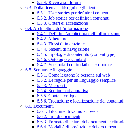
6.2.4. Ricerca sui forum
6.3. Dalla ricerca ai bisogni degli utenti
6.3.1. User stories per definire i contenuti
6.3.2. Job stories per definire i contenuti
6.3.3. Criteri di accettazione
6.4. Architettura dell’informazione
6.4.1. Definire l’architettura dell’informazione
6.4.2. Alberatura
6.4.3. Flussi di interazione
6.4.4. Sistemi di navigazione
6.4.5. Tipologie di contenuto (content type)
6.4.6. Ontologie e standard
6.4.7. Vocabolari controllati e tassonomie
6.5. Scrittura e linguaggio
6.5.1. Come leggono le persone sul web
6.5.2. Le regole per un linguaggio semplice
6.5.3. Microtesti
6.5.4. Scrittura collaborativa
6.5.5. Content critique
6.5.6. Traduzione e localizzazione dei contenuti
6.6. Documenti
6.6.1. I documenti vanno sul web
6.6.2. Tipi di documenti
6.6.3. Formato di lettura dei documenti elettronici
6.6.4. Modalità di produzione dei documenti