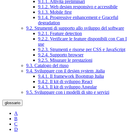
9.1.1. Attività preliminari
9.1.2. Web design responsivo e accessibile
9.1.3. Mobile first
9.1.4. Progressive enhancement e Graceful
degradation
9.2. Strumenti di supporto allo sviluppo del software
9.2.1. Feature detection
9.2.2. Verificare le feature disponibili con Can I
use
9.2.3. Strumenti e risorse per CSS e JavaScript
9.2.4. Supporto browser
9.2.5. Misurare le prestazioni
9.3. Catalogo del riuso
9.4. Sviluppare con il design system .italia
9.4.1. Il framework Bootstrap Italia
9.4.2. Il kit di sviluppo React
9.4.3. Il kit di sviluppo Angular
9.5. Sviluppare con i modelli di sito e servizi
glossario
A
B
C
D