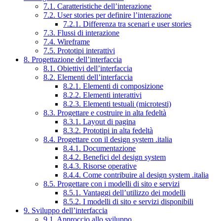
7.1. Caratteristiche dell’interazione
7.2. User stories per definire l’interazione
7.2.1. Differenza tra scenari e user stories
7.3. Flussi di interazione
7.4. Wireframe
7.5. Prototipi interattivi
8. Progettazione dell’interfaccia
8.1. Obiettivi dell’interfaccia
8.2. Elementi dell’interfaccia
8.2.1. Elementi di composizione
8.2.2. Elementi interattivi
8.2.3. Elementi testuali (microtesti)
8.3. Progettare e costruire in alta fedeltà
8.3.1. Layout di pagina
8.3.2. Prototipi in alta fedeltà
8.4. Progettare con il design system .italia
8.4.1. Documentazione
8.4.2. Benefici del design system
8.4.3. Risorse operative
8.4.4. Come contribuire al design system .italia
8.5. Progettare con i modelli di sito e servizi
8.5.1. Vantaggi dell’utilizzo dei modelli
8.5.2. I modelli di sito e servizi disponibili
9. Sviluppo dell’interfaccia
9.1. Approccio allo sviluppo