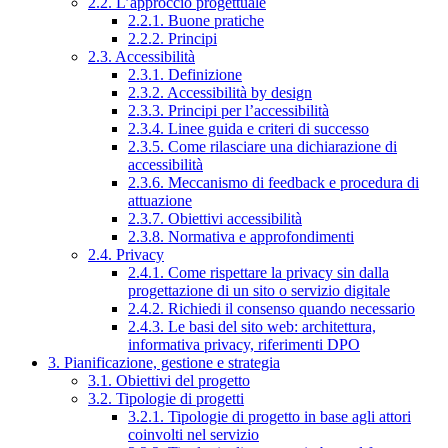
2.2. L’approccio progettuale
2.2.1. Buone pratiche
2.2.2. Principi
2.3. Accessibilità
2.3.1. Definizione
2.3.2. Accessibilità by design
2.3.3. Principi per l’accessibilità
2.3.4. Linee guida e criteri di successo
2.3.5. Come rilasciare una dichiarazione di
accessibilità
2.3.6. Meccanismo di feedback e procedura di
attuazione
2.3.7. Obiettivi accessibilità
2.3.8. Normativa e approfondimenti
2.4. Privacy
2.4.1. Come rispettare la privacy sin dalla
progettazione di un sito o servizio digitale
2.4.2. Richiedi il consenso quando necessario
2.4.3. Le basi del sito web: architettura,
informativa privacy, riferimenti DPO
3. Pianificazione, gestione e strategia
3.1. Obiettivi del progetto
3.2. Tipologie di progetti
3.2.1. Tipologie di progetto in base agli attori
coinvolti nel servizio