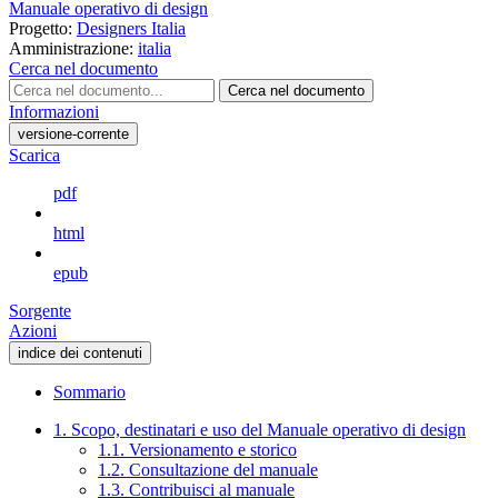
Manuale operativo di design
Progetto:
Designers Italia
Amministrazione:
italia
Cerca nel documento
Cerca nel documento
Informazioni
versione-corrente
Scarica
pdf
html
epub
Sorgente
Azioni
indice dei contenuti
Sommario
1. Scopo, destinatari e uso del Manuale operativo di design
1.1. Versionamento e storico
1.2. Consultazione del manuale
1.3. Contribuisci al manuale