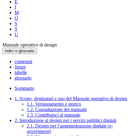
E
I
M
O
S
T
U
Manuale operativo di design
indici e glossario
contenuti
figure
tabelle
glossario
Sommario
1. Scopo, destinatari e uso del Manuale operativo di design
1.1. Versionamento e storico
1.2. Consultazione del manuale
1.3. Contribuisci al manuale
2. Introduzione al design per i servizi pubblici digitali
2.1. Design per l’amministrazione digitale (
e-
government
)