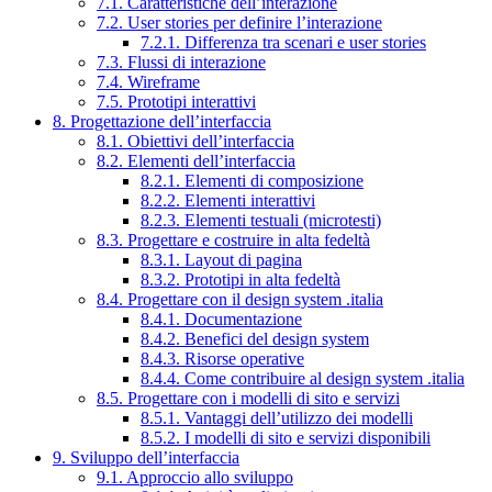
7.1. Caratteristiche dell’interazione
7.2. User stories per definire l’interazione
7.2.1. Differenza tra scenari e user stories
7.3. Flussi di interazione
7.4. Wireframe
7.5. Prototipi interattivi
8. Progettazione dell’interfaccia
8.1. Obiettivi dell’interfaccia
8.2. Elementi dell’interfaccia
8.2.1. Elementi di composizione
8.2.2. Elementi interattivi
8.2.3. Elementi testuali (microtesti)
8.3. Progettare e costruire in alta fedeltà
8.3.1. Layout di pagina
8.3.2. Prototipi in alta fedeltà
8.4. Progettare con il design system .italia
8.4.1. Documentazione
8.4.2. Benefici del design system
8.4.3. Risorse operative
8.4.4. Come contribuire al design system .italia
8.5. Progettare con i modelli di sito e servizi
8.5.1. Vantaggi dell’utilizzo dei modelli
8.5.2. I modelli di sito e servizi disponibili
9. Sviluppo dell’interfaccia
9.1. Approccio allo sviluppo