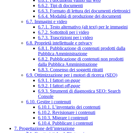
6.6.1. I documenti vanno sul web
6.6.2. Tipi di documenti
6.6.3. Formato di lettura dei documenti elettronici
6.6.4. Modalità di produzione dei documenti
6.7. Immagini e video
6.7.1. Testo alternativo (alt text) per le immagini
6.7.2. Sottotitoli per i video
6.7.3. Trascrizioni per i video
6.8. Proprietà intellettuale e privacy
6.8.1. Pubblicazione di contenuti prodotti dalla
Pubblica Amministrazione
6.8.2. Pubblicazione di contenuti non prodotti
dalla Pubblica Amministrazione
6.8.3. Consenso dei soggetti ritratti
6.9. Ottimizzazione per i motori di ricerca (SEO)
6.9.1. I fattori
on-page
6.9.2. I fattori
off-page
6.9.3. Strumenti di diagnostica SEO: Search
Console
6.10. Gestire i contenuti
6.10.1. L’inventario dei contenuti
6.10.2. Revisionare i contenuti
6.10.3. Migrare i contenuti
6.10.4. Pubblicare i contenuti
7. Progettazione dell’interazione