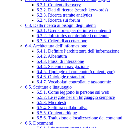
6.2.1. Content discovery
6.2.2. Dati di ricerca (search keywords)
6.2.3. Ricerca tramite analytics
6.2.4. Ricerca sui forum
6.3. Dalla ricerca ai bisogni degli utenti
6.3.1. User stories per definire i contenuti
6.3.2. Job stories per definire i contenuti
6.3.3. Criteri di accettazione
6.4. Architettura dell’informazione
6.4.1. Definire l’architettura dell’informazione
6.4.2. Alberatura
6.4.3. Flussi di interazione
6.4.4. Sistemi di navigazione
6.4.5. Tipologie di contenuto (content type)
6.4.6. Ontologie e standard
6.4.7. Vocabolari controllati e tassonomie
6.5. Scrittura e linguaggio
6.5.1. Come leggono le persone sul web
6.5.2. Le regole per un linguaggio semplice
6.5.3. Microtesti
6.5.4. Scrittura collaborativa
6.5.5. Content critique
6.5.6. Traduzione e localizzazione dei contenuti
6.6. Documenti