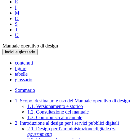
E
I
M
O
S
T
U
Manuale operativo di design
indici e glossario
contenuti
figure
tabelle
glossario
Sommario
1. Scopo, destinatari e uso del Manuale operativo di design
1.1. Versionamento e storico
1.2. Consultazione del manuale
1.3. Contribuisci al manuale
2. Introduzione al design per i servizi pubblici digitali
2.1. Design per l’amministrazione digitale (
e-
government
)