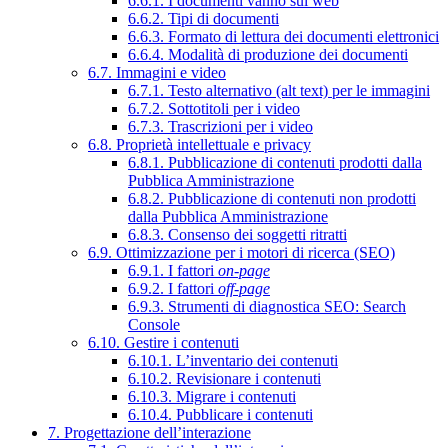
6.6.1. I documenti vanno sul web
6.6.2. Tipi di documenti
6.6.3. Formato di lettura dei documenti elettronici
6.6.4. Modalità di produzione dei documenti
6.7. Immagini e video
6.7.1. Testo alternativo (alt text) per le immagini
6.7.2. Sottotitoli per i video
6.7.3. Trascrizioni per i video
6.8. Proprietà intellettuale e privacy
6.8.1. Pubblicazione di contenuti prodotti dalla
Pubblica Amministrazione
6.8.2. Pubblicazione di contenuti non prodotti
dalla Pubblica Amministrazione
6.8.3. Consenso dei soggetti ritratti
6.9. Ottimizzazione per i motori di ricerca (SEO)
6.9.1. I fattori
on-page
6.9.2. I fattori
off-page
6.9.3. Strumenti di diagnostica SEO: Search
Console
6.10. Gestire i contenuti
6.10.1. L’inventario dei contenuti
6.10.2. Revisionare i contenuti
6.10.3. Migrare i contenuti
6.10.4. Pubblicare i contenuti
7. Progettazione dell’interazione