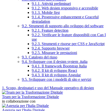
9.1.1. Attività preliminari
9.1.2. Web design responsivo e accessibile
9.1.3. Mobile first
9.1.4. Progressive enhancement e Graceful
degradation
9.2. Strumenti di supporto allo sviluppo del software
9.2.1. Feature detection
9.2.2. Verificare le feature disponibili con Can I
use
9.2.3. Strumenti e risorse per CSS e JavaScript
9.2.4. Supporto browser
9.2.5. Misurare le prestazioni
9.3. Catalogo del riuso
9.4. Sviluppare con il design system .italia
9.4.1. Il framework Bootstrap Italia
9.4.2. Il kit di sviluppo React
9.4.3. Il kit di sviluppo Angular
9.5. Sviluppare con i modelli di sito e servizi
1. Scopo, destinatari e uso del Manuale operativo di design
Team per la Trasformazione Digitale
in collaborazione con
Agenzia per l'Italia Digitale