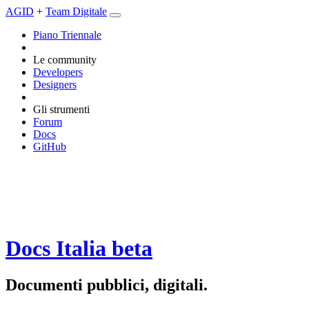
AGID
+
Team Digitale
Piano Triennale
Le community
Developers
Designers
Gli strumenti
Forum
Docs
GitHub
Docs Italia
beta
Documenti pubblici, digitali.