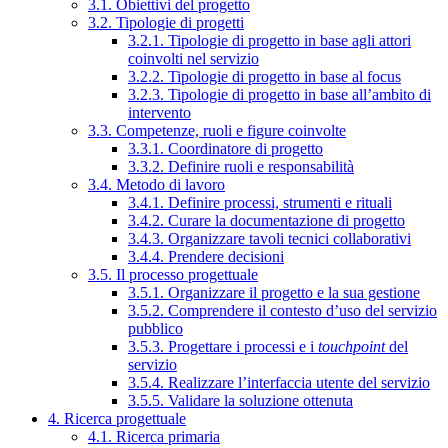
3.1. Obiettivi del progetto
3.2. Tipologie di progetti
3.2.1. Tipologie di progetto in base agli attori
coinvolti nel servizio
3.2.2. Tipologie di progetto in base al focus
3.2.3. Tipologie di progetto in base all’ambito di
intervento
3.3. Competenze, ruoli e figure coinvolte
3.3.1. Coordinatore di progetto
3.3.2. Definire ruoli e responsabilità
3.4. Metodo di lavoro
3.4.1. Definire processi, strumenti e rituali
3.4.2. Curare la documentazione di progetto
3.4.3. Organizzare tavoli tecnici collaborativi
3.4.4. Prendere decisioni
3.5. Il processo progettuale
3.5.1. Organizzare il progetto e la sua gestione
3.5.2. Comprendere il contesto d’uso del servizio
pubblico
3.5.3. Progettare i processi e i
touchpoint
del
servizio
3.5.4. Realizzare l’interfaccia utente del servizio
3.5.5. Validare la soluzione ottenuta
4. Ricerca progettuale
4.1. Ricerca primaria