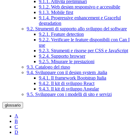
9.1.1. Attività preliminari
9.1.2. Web design responsivo e accessibile
9.1.3. Mobile first
9.1.4. Progressive enhancement e Graceful
degradation
9.2. Strumenti di supporto allo sviluppo del software
9.2.1. Feature detection
9.2.2. Verificare le feature disponibili con Can I
use
9.2.3. Strumenti e risorse per CSS e JavaScript
9.2.4. Supporto browser
9.2.5. Misurare le prestazioni
9.3. Catalogo del riuso
9.4. Sviluppare con il design system .italia
9.4.1. Il framework Bootstrap Italia
9.4.2. Il kit di sviluppo React
9.4.3. Il kit di sviluppo Angular
9.5. Sviluppare con i modelli di sito e servizi
glossario
A
B
C
D