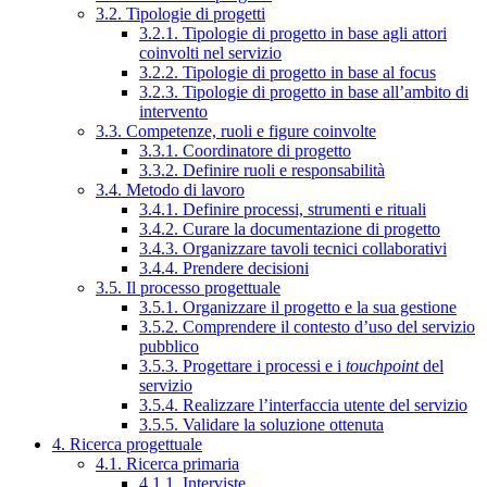
3.2. Tipologie di progetti
3.2.1. Tipologie di progetto in base agli attori
coinvolti nel servizio
3.2.2. Tipologie di progetto in base al focus
3.2.3. Tipologie di progetto in base all’ambito di
intervento
3.3. Competenze, ruoli e figure coinvolte
3.3.1. Coordinatore di progetto
3.3.2. Definire ruoli e responsabilità
3.4. Metodo di lavoro
3.4.1. Definire processi, strumenti e rituali
3.4.2. Curare la documentazione di progetto
3.4.3. Organizzare tavoli tecnici collaborativi
3.4.4. Prendere decisioni
3.5. Il processo progettuale
3.5.1. Organizzare il progetto e la sua gestione
3.5.2. Comprendere il contesto d’uso del servizio
pubblico
3.5.3. Progettare i processi e i
touchpoint
del
servizio
3.5.4. Realizzare l’interfaccia utente del servizio
3.5.5. Validare la soluzione ottenuta
4. Ricerca progettuale
4.1. Ricerca primaria
4.1.1. Interviste