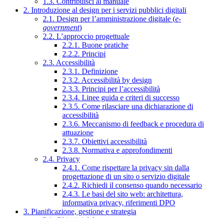
1.3. Contribuisci al manuale
2. Introduzione al design per i servizi pubblici digitali
2.1. Design per l’amministrazione digitale (
e-
government
)
2.2. L’approccio progettuale
2.2.1. Buone pratiche
2.2.2. Principi
2.3. Accessibilità
2.3.1. Definizione
2.3.2. Accessibilità by design
2.3.3. Principi per l’accessibilità
2.3.4. Linee guida e criteri di successo
2.3.5. Come rilasciare una dichiarazione di
accessibilità
2.3.6. Meccanismo di feedback e procedura di
attuazione
2.3.7. Obiettivi accessibilità
2.3.8. Normativa e approfondimenti
2.4. Privacy
2.4.1. Come rispettare la privacy sin dalla
progettazione di un sito o servizio digitale
2.4.2. Richiedi il consenso quando necessario
2.4.3. Le basi del sito web: architettura,
informativa privacy, riferimenti DPO
3. Pianificazione, gestione e strategia