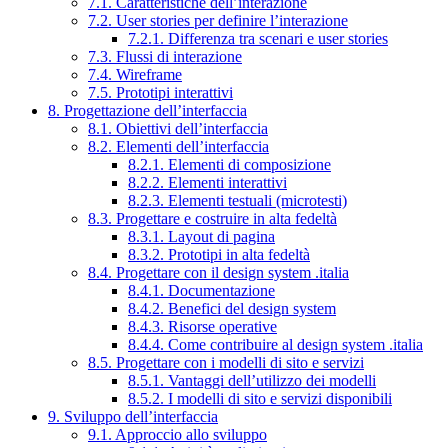
7.1. Caratteristiche dell’interazione
7.2. User stories per definire l’interazione
7.2.1. Differenza tra scenari e user stories
7.3. Flussi di interazione
7.4. Wireframe
7.5. Prototipi interattivi
8. Progettazione dell’interfaccia
8.1. Obiettivi dell’interfaccia
8.2. Elementi dell’interfaccia
8.2.1. Elementi di composizione
8.2.2. Elementi interattivi
8.2.3. Elementi testuali (microtesti)
8.3. Progettare e costruire in alta fedeltà
8.3.1. Layout di pagina
8.3.2. Prototipi in alta fedeltà
8.4. Progettare con il design system .italia
8.4.1. Documentazione
8.4.2. Benefici del design system
8.4.3. Risorse operative
8.4.4. Come contribuire al design system .italia
8.5. Progettare con i modelli di sito e servizi
8.5.1. Vantaggi dell’utilizzo dei modelli
8.5.2. I modelli di sito e servizi disponibili
9. Sviluppo dell’interfaccia
9.1. Approccio allo sviluppo