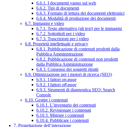
6.6.1. I documenti vanno sul web
6.6.2. Tipi di documenti
6.6.3. Formato di lettura dei documenti elettronici
6.6.4. Modalità di produzione dei documenti
6.7. Immagini e video
6.7.1. Testo alternativo (alt text) per le immagini
6.7.2. Sottotitoli per i video
6.7.3. Trascrizioni per i video
6.8. Proprietà intellettuale e privacy
6.8.1. Pubblicazione di contenuti prodotti dalla
Pubblica Amministrazione
6.8.2. Pubblicazione di contenuti non prodotti
dalla Pubblica Amministrazione
6.8.3. Consenso dei soggetti ritratti
6.9. Ottimizzazione per i motori di ricerca (SEO)
6.9.1. I fattori
on-page
6.9.2. I fattori
off-page
6.9.3. Strumenti di diagnostica SEO: Search
Console
6.10. Gestire i contenuti
6.10.1. L’inventario dei contenuti
6.10.2. Revisionare i contenuti
6.10.3. Migrare i contenuti
6.10.4. Pubblicare i contenuti
7. Progettazione dell’interazione