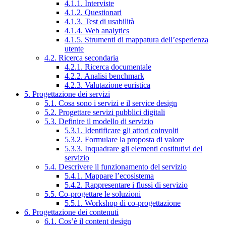
4.1.1. Interviste
4.1.2. Questionari
4.1.3. Test di usabilità
4.1.4. Web analytics
4.1.5. Strumenti di mappatura dell’esperienza
utente
4.2. Ricerca secondaria
4.2.1. Ricerca documentale
4.2.2. Analisi benchmark
4.2.3. Valutazione euristica
5. Progettazione dei servizi
5.1. Cosa sono i servizi e il service design
5.2. Progettare servizi pubblici digitali
5.3. Definire il modello di servizio
5.3.1. Identificare gli attori coinvolti
5.3.2. Formulare la proposta di valore
5.3.3. Inquadrare gli elementi costitutivi del
servizio
5.4. Descrivere il funzionamento del servizio
5.4.1. Mappare l’ecosistema
5.4.2. Rappresentare i flussi di servizio
5.5. Co-progettare le soluzioni
5.5.1. Workshop di co-progettazione
6. Progettazione dei contenuti
6.1. Cos’è il content design