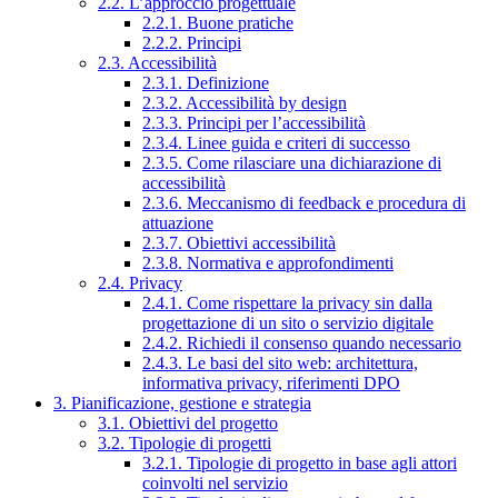
2.2. L’approccio progettuale
2.2.1. Buone pratiche
2.2.2. Principi
2.3. Accessibilità
2.3.1. Definizione
2.3.2. Accessibilità by design
2.3.3. Principi per l’accessibilità
2.3.4. Linee guida e criteri di successo
2.3.5. Come rilasciare una dichiarazione di
accessibilità
2.3.6. Meccanismo di feedback e procedura di
attuazione
2.3.7. Obiettivi accessibilità
2.3.8. Normativa e approfondimenti
2.4. Privacy
2.4.1. Come rispettare la privacy sin dalla
progettazione di un sito o servizio digitale
2.4.2. Richiedi il consenso quando necessario
2.4.3. Le basi del sito web: architettura,
informativa privacy, riferimenti DPO
3. Pianificazione, gestione e strategia
3.1. Obiettivi del progetto
3.2. Tipologie di progetti
3.2.1. Tipologie di progetto in base agli attori
coinvolti nel servizio