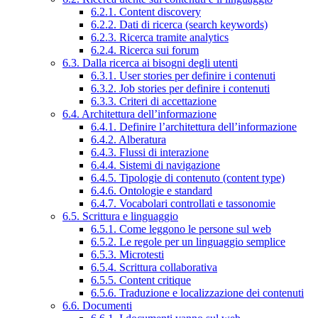
6.2.1. Content discovery
6.2.2. Dati di ricerca (search keywords)
6.2.3. Ricerca tramite analytics
6.2.4. Ricerca sui forum
6.3. Dalla ricerca ai bisogni degli utenti
6.3.1. User stories per definire i contenuti
6.3.2. Job stories per definire i contenuti
6.3.3. Criteri di accettazione
6.4. Architettura dell’informazione
6.4.1. Definire l’architettura dell’informazione
6.4.2. Alberatura
6.4.3. Flussi di interazione
6.4.4. Sistemi di navigazione
6.4.5. Tipologie di contenuto (content type)
6.4.6. Ontologie e standard
6.4.7. Vocabolari controllati e tassonomie
6.5. Scrittura e linguaggio
6.5.1. Come leggono le persone sul web
6.5.2. Le regole per un linguaggio semplice
6.5.3. Microtesti
6.5.4. Scrittura collaborativa
6.5.5. Content critique
6.5.6. Traduzione e localizzazione dei contenuti
6.6. Documenti