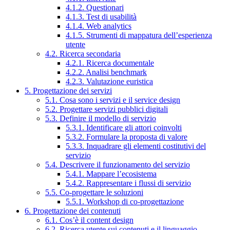
4.1.2. Questionari
4.1.3. Test di usabilità
4.1.4. Web analytics
4.1.5. Strumenti di mappatura dell’esperienza
utente
4.2. Ricerca secondaria
4.2.1. Ricerca documentale
4.2.2. Analisi benchmark
4.2.3. Valutazione euristica
5. Progettazione dei servizi
5.1. Cosa sono i servizi e il service design
5.2. Progettare servizi pubblici digitali
5.3. Definire il modello di servizio
5.3.1. Identificare gli attori coinvolti
5.3.2. Formulare la proposta di valore
5.3.3. Inquadrare gli elementi costitutivi del
servizio
5.4. Descrivere il funzionamento del servizio
5.4.1. Mappare l’ecosistema
5.4.2. Rappresentare i flussi di servizio
5.5. Co-progettare le soluzioni
5.5.1. Workshop di co-progettazione
6. Progettazione dei contenuti
6.1. Cos’è il content design
6.2. Ricerca utente sui contenuti e il linguaggio