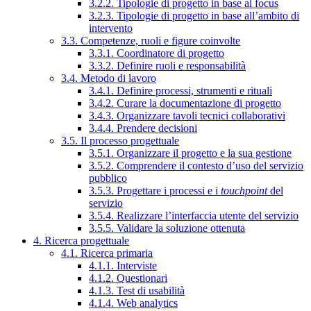
3.2.2. Tipologie di progetto in base al focus
3.2.3. Tipologie di progetto in base all’ambito di
intervento
3.3. Competenze, ruoli e figure coinvolte
3.3.1. Coordinatore di progetto
3.3.2. Definire ruoli e responsabilità
3.4. Metodo di lavoro
3.4.1. Definire processi, strumenti e rituali
3.4.2. Curare la documentazione di progetto
3.4.3. Organizzare tavoli tecnici collaborativi
3.4.4. Prendere decisioni
3.5. Il processo progettuale
3.5.1. Organizzare il progetto e la sua gestione
3.5.2. Comprendere il contesto d’uso del servizio
pubblico
3.5.3. Progettare i processi e i
touchpoint
del
servizio
3.5.4. Realizzare l’interfaccia utente del servizio
3.5.5. Validare la soluzione ottenuta
4. Ricerca progettuale
4.1. Ricerca primaria
4.1.1. Interviste
4.1.2. Questionari
4.1.3. Test di usabilità
4.1.4. Web analytics