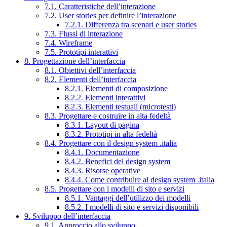
7.1. Caratteristiche dell’interazione
7.2. User stories per definire l’interazione
7.2.1. Differenza tra scenari e user stories
7.3. Flussi di interazione
7.4. Wireframe
7.5. Prototipi interattivi
8. Progettazione dell’interfaccia
8.1. Obiettivi dell’interfaccia
8.2. Elementi dell’interfaccia
8.2.1. Elementi di composizione
8.2.2. Elementi interattivi
8.2.3. Elementi testuali (microtesti)
8.3. Progettare e costruire in alta fedeltà
8.3.1. Layout di pagina
8.3.2. Prototipi in alta fedeltà
8.4. Progettare con il design system .italia
8.4.1. Documentazione
8.4.2. Benefici del design system
8.4.3. Risorse operative
8.4.4. Come contribuire al design system .italia
8.5. Progettare con i modelli di sito e servizi
8.5.1. Vantaggi dell’utilizzo dei modelli
8.5.2. I modelli di sito e servizi disponibili
9. Sviluppo dell’interfaccia
9.1. Approccio allo sviluppo