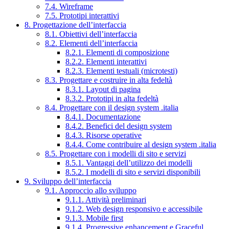
7.4. Wireframe
7.5. Prototipi interattivi
8. Progettazione dell’interfaccia
8.1. Obiettivi dell’interfaccia
8.2. Elementi dell’interfaccia
8.2.1. Elementi di composizione
8.2.2. Elementi interattivi
8.2.3. Elementi testuali (microtesti)
8.3. Progettare e costruire in alta fedeltà
8.3.1. Layout di pagina
8.3.2. Prototipi in alta fedeltà
8.4. Progettare con il design system .italia
8.4.1. Documentazione
8.4.2. Benefici del design system
8.4.3. Risorse operative
8.4.4. Come contribuire al design system .italia
8.5. Progettare con i modelli di sito e servizi
8.5.1. Vantaggi dell’utilizzo dei modelli
8.5.2. I modelli di sito e servizi disponibili
9. Sviluppo dell’interfaccia
9.1. Approccio allo sviluppo
9.1.1. Attività preliminari
9.1.2. Web design responsivo e accessibile
9.1.3. Mobile first
9.1.4. Progressive enhancement e Graceful