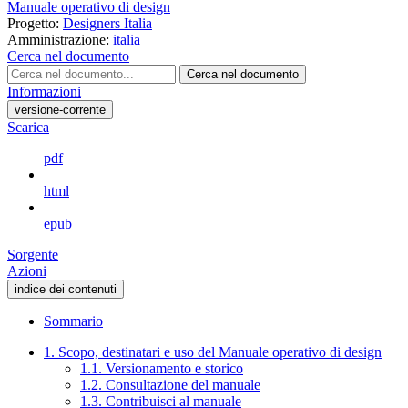
Manuale operativo di design
Progetto:
Designers Italia
Amministrazione:
italia
Cerca nel documento
Cerca nel documento
Informazioni
versione-corrente
Scarica
pdf
html
epub
Sorgente
Azioni
indice dei contenuti
Sommario
1. Scopo, destinatari e uso del Manuale operativo di design
1.1. Versionamento e storico
1.2. Consultazione del manuale
1.3. Contribuisci al manuale