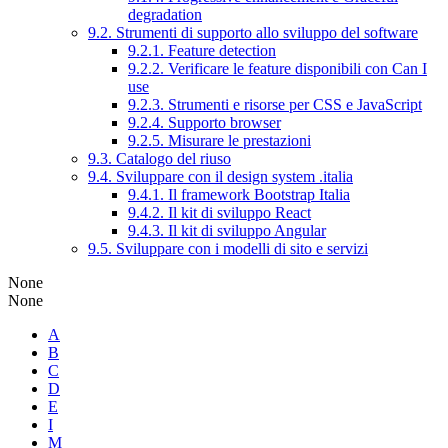
degradation
9.2. Strumenti di supporto allo sviluppo del software
9.2.1. Feature detection
9.2.2. Verificare le feature disponibili con Can I
use
9.2.3. Strumenti e risorse per CSS e JavaScript
9.2.4. Supporto browser
9.2.5. Misurare le prestazioni
9.3. Catalogo del riuso
9.4. Sviluppare con il design system .italia
9.4.1. Il framework Bootstrap Italia
9.4.2. Il kit di sviluppo React
9.4.3. Il kit di sviluppo Angular
9.5. Sviluppare con i modelli di sito e servizi
None
None
A
B
C
D
E
I
M