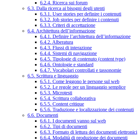
6.2.4. Ricerca sui forum
6.3. Dalla ricerca ai bisogni degli utenti
6.3.1. User stories per definire i contenuti
6.3.2. Job stories per definire i contenuti
6.3.3. Criteri di accettazione
6.4. Architettura dell’informazione
6.4.1. Definire l’architettura dell’informazione
6.4.2. Alberatura
6.4.3. Flussi di interazione
6.4.4. Sistemi di navigazione
6.4.5. Tipologie di contenuto (content type)
6.4.6. Ontologie e standard
6.4.7. Vocabolari controllati e tassonomie
6.5. Scrittura e linguaggio
6.5.1. Come leggono le persone sul web
6.5.2. Le regole per un linguaggio semplice
6.5.3. Microtesti
6.5.4. Scrittura collaborativa
6.5.5. Content critique
6.5.6. Traduzione e localizzazione dei contenuti
6.6. Documenti
6.6.1. I documenti vanno sul web
6.6.2. Tipi di documenti
6.6.3. Formato di lettura dei documenti elettronici
6.6.4. Modalità di produzione dei documenti