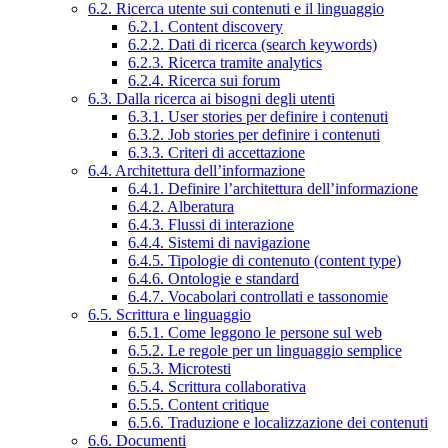
6.2. Ricerca utente sui contenuti e il linguaggio
6.2.1. Content discovery
6.2.2. Dati di ricerca (search keywords)
6.2.3. Ricerca tramite analytics
6.2.4. Ricerca sui forum
6.3. Dalla ricerca ai bisogni degli utenti
6.3.1. User stories per definire i contenuti
6.3.2. Job stories per definire i contenuti
6.3.3. Criteri di accettazione
6.4. Architettura dell’informazione
6.4.1. Definire l’architettura dell’informazione
6.4.2. Alberatura
6.4.3. Flussi di interazione
6.4.4. Sistemi di navigazione
6.4.5. Tipologie di contenuto (content type)
6.4.6. Ontologie e standard
6.4.7. Vocabolari controllati e tassonomie
6.5. Scrittura e linguaggio
6.5.1. Come leggono le persone sul web
6.5.2. Le regole per un linguaggio semplice
6.5.3. Microtesti
6.5.4. Scrittura collaborativa
6.5.5. Content critique
6.5.6. Traduzione e localizzazione dei contenuti
6.6. Documenti