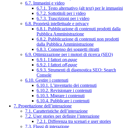
6.7. Immagini e video
6.7.1. Testo alternativo (alt text) per le immagini
6.7.2. Sottotitoli per i video
6.7.3. Trascrizioni per i video
6.8. Proprietà intellettuale e privacy
6.8.1. Pubblicazione di contenuti prodotti dalla
Pubblica Amministrazione
6.8.2. Pubblicazione di contenuti non prodotti
dalla Pubblica Amministrazione
6.8.3. Consenso dei soggetti ritratti
6.9. Ottimizzazione per i motori di ricerca (SEO)
6.9.1. I fattori
on-page
6.9.2. I fattori
off-page
6.9.3. Strumenti di diagnostica SEO: Search
Console
6.10. Gestire i contenuti
6.10.1. L’inventario dei contenuti
6.10.2. Revisionare i contenuti
6.10.3. Migrare i contenuti
6.10.4. Pubblicare i contenuti
7. Progettazione dell’interazione
7.1. Caratteristiche dell’interazione
7.2. User stories per definire l’interazione
7.2.1. Differenza tra scenari e user stories
7.3. Flussi di interazione