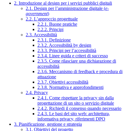
2. Introduzione al design per i servizi pubblici digitali
2.1. Design per l’amministrazione digitale (
e-
government
)
2.2. L’approccio progettuale
2.2.1. Buone pratiche
2.2.2. Principi
2.3. Accessibilità
2.3.1. Definizione
2.3.2. Accessibilità by design
2.3.3. Principi per l’accessibilità
2.3.4. Linee guida e criteri di successo
2.3.5. Come rilasciare una dichiarazione di
accessibilità
2.3.6. Meccanismo di feedback e procedura di
attuazione
2.3.7. Obiettivi accessibilità
2.3.8. Normativa e approfondimenti
2.4. Privacy
2.4.1. Come rispettare la privacy sin dalla
progettazione di un sito o servizio digitale
2.4.2. Richiedi il consenso quando necessario
2.4.3. Le basi del sito web: architettura,
informativa privacy, riferimenti DPO
3. Pianificazione, gestione e strategia
3.1. Obiettivi del progetto