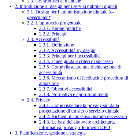
1.3. Contribuisci al manuale
2. Introduzione al design per i servizi pubblici digitali
2.1. Design per l’amministrazione digitale (
e-
government
)
2.2. L’approccio progettuale
2.2.1. Buone pratiche
2.2.2. Principi
2.3. Accessibilità
2.3.1. Definizione
2.3.2. Accessibilità by design
2.3.3. Principi per l’accessibilità
2.3.4. Linee guida e criteri di successo
2.3.5. Come rilasciare una dichiarazione di
accessibilità
2.3.6. Meccanismo di feedback e procedura di
attuazione
2.3.7. Obiettivi accessibilità
2.3.8. Normativa e approfondimenti
2.4. Privacy
2.4.1. Come rispettare la privacy sin dalla
progettazione di un sito o servizio digitale
2.4.2. Richiedi il consenso quando necessario
2.4.3. Le basi del sito web: architettura,
informativa privacy, riferimenti DPO
3. Pianificazione, gestione e strategia