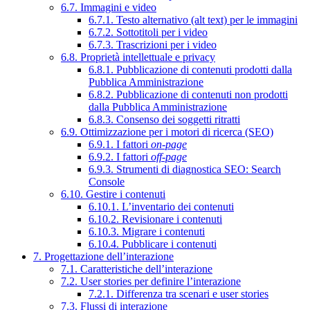
6.7. Immagini e video
6.7.1. Testo alternativo (alt text) per le immagini
6.7.2. Sottotitoli per i video
6.7.3. Trascrizioni per i video
6.8. Proprietà intellettuale e privacy
6.8.1. Pubblicazione di contenuti prodotti dalla
Pubblica Amministrazione
6.8.2. Pubblicazione di contenuti non prodotti
dalla Pubblica Amministrazione
6.8.3. Consenso dei soggetti ritratti
6.9. Ottimizzazione per i motori di ricerca (SEO)
6.9.1. I fattori
on-page
6.9.2. I fattori
off-page
6.9.3. Strumenti di diagnostica SEO: Search
Console
6.10. Gestire i contenuti
6.10.1. L’inventario dei contenuti
6.10.2. Revisionare i contenuti
6.10.3. Migrare i contenuti
6.10.4. Pubblicare i contenuti
7. Progettazione dell’interazione
7.1. Caratteristiche dell’interazione
7.2. User stories per definire l’interazione
7.2.1. Differenza tra scenari e user stories
7.3. Flussi di interazione