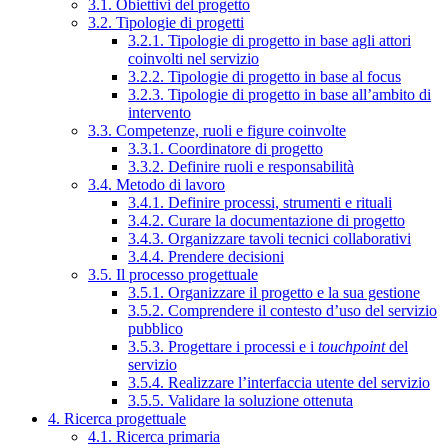
3.1. Obiettivi del progetto
3.2. Tipologie di progetti
3.2.1. Tipologie di progetto in base agli attori
coinvolti nel servizio
3.2.2. Tipologie di progetto in base al focus
3.2.3. Tipologie di progetto in base all’ambito di
intervento
3.3. Competenze, ruoli e figure coinvolte
3.3.1. Coordinatore di progetto
3.3.2. Definire ruoli e responsabilità
3.4. Metodo di lavoro
3.4.1. Definire processi, strumenti e rituali
3.4.2. Curare la documentazione di progetto
3.4.3. Organizzare tavoli tecnici collaborativi
3.4.4. Prendere decisioni
3.5. Il processo progettuale
3.5.1. Organizzare il progetto e la sua gestione
3.5.2. Comprendere il contesto d’uso del servizio
pubblico
3.5.3. Progettare i processi e i
touchpoint
del
servizio
3.5.4. Realizzare l’interfaccia utente del servizio
3.5.5. Validare la soluzione ottenuta
4. Ricerca progettuale
4.1. Ricerca primaria