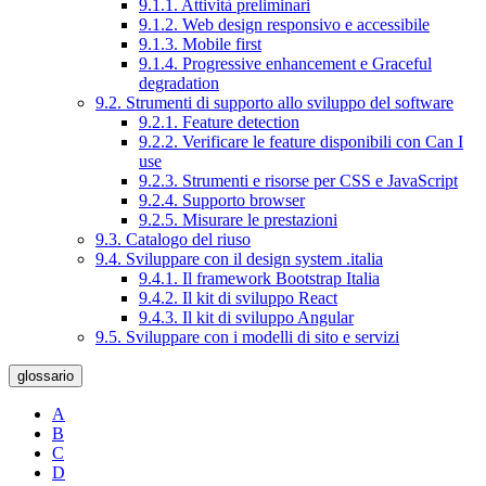
9.1.1. Attività preliminari
9.1.2. Web design responsivo e accessibile
9.1.3. Mobile first
9.1.4. Progressive enhancement e Graceful
degradation
9.2. Strumenti di supporto allo sviluppo del software
9.2.1. Feature detection
9.2.2. Verificare le feature disponibili con Can I
use
9.2.3. Strumenti e risorse per CSS e JavaScript
9.2.4. Supporto browser
9.2.5. Misurare le prestazioni
9.3. Catalogo del riuso
9.4. Sviluppare con il design system .italia
9.4.1. Il framework Bootstrap Italia
9.4.2. Il kit di sviluppo React
9.4.3. Il kit di sviluppo Angular
9.5. Sviluppare con i modelli di sito e servizi
glossario
A
B
C
D