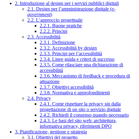
2. Introduzione al design per i servizi pubblici digitali
2.1. Design per l’amministrazione digitale (
e-
government
)
2.2. L’approccio progettuale
2.2.1. Buone pratiche
2.2.2. Principi
2.3. Accessibilità
2.3.1. Definizione
2.3.2. Accessibilità by design
2.3.3. Principi per l’accessibilità
2.3.4. Linee guida e criteri di successo
2.3.5. Come rilasciare una dichiarazione di
accessibilità
2.3.6. Meccanismo di feedback e procedura di
attuazione
2.3.7. Obiettivi accessibilità
2.3.8. Normativa e approfondimenti
2.4. Privacy
2.4.1. Come rispettare la privacy sin dalla
progettazione di un sito o servizio digitale
2.4.2. Richiedi il consenso quando necessario
2.4.3. Le basi del sito web: architettura,
informativa privacy, riferimenti DPO
3. Pianificazione, gestione e strategia
3.1. Obiettivi del progetto