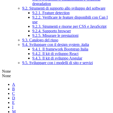
degradation
9.2. Strumenti di supporto allo sviluppo del software
9.2.1. Feature detection
9.2.2. Verificare le feature disponibili con Can I
use
9.2.3. Strumenti e risorse per CSS e JavaScript
9.2.4. Supporto browser
9.2.5. Misurare le prestazioni
9.3. Catalogo del riuso
9.4. Sviluppare con il design system .italia
9.4.1. Il framework Bootstrap Italia
9.4.2. Il kit di sviluppo React
9.4.3. Il kit di sviluppo Angular
9.5. Sviluppare con i modelli di sito e servizi
None
None
A
B
C
D
E
I
M