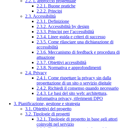
2.2. L’approccio progettuale
2.2.1. Buone pratiche
2.2.2. Principi
2.3. Accessibilità
2.3.1. Definizione
2.3.2. Accessibilità by design
2.3.3. Principi per l’accessibilità
2.3.4. Linee guida e criteri di successo
2.3.5. Come rilasciare una dichiarazione di
accessibilità
2.3.6. Meccanismo di feedback e procedura di
attuazione
2.3.7. Obiettivi accessibilità
2.3.8. Normativa e approfondimenti
2.4. Privacy
2.4.1. Come rispettare la privacy sin dalla
progettazione di un sito o servizio digitale
2.4.2. Richiedi il consenso quando necessario
2.4.3. Le basi del sito web: architettura,
informativa privacy, riferimenti DPO
3. Pianificazione, gestione e strategia
3.1. Obiettivi del progetto
3.2. Tipologie di progetti
3.2.1. Tipologie di progetto in base agli attori
coinvolti nel servizio