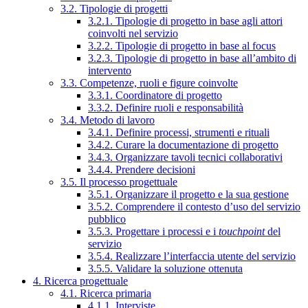
3.2. Tipologie di progetti
3.2.1. Tipologie di progetto in base agli attori
coinvolti nel servizio
3.2.2. Tipologie di progetto in base al focus
3.2.3. Tipologie di progetto in base all’ambito di
intervento
3.3. Competenze, ruoli e figure coinvolte
3.3.1. Coordinatore di progetto
3.3.2. Definire ruoli e responsabilità
3.4. Metodo di lavoro
3.4.1. Definire processi, strumenti e rituali
3.4.2. Curare la documentazione di progetto
3.4.3. Organizzare tavoli tecnici collaborativi
3.4.4. Prendere decisioni
3.5. Il processo progettuale
3.5.1. Organizzare il progetto e la sua gestione
3.5.2. Comprendere il contesto d’uso del servizio
pubblico
3.5.3. Progettare i processi e i
touchpoint
del
servizio
3.5.4. Realizzare l’interfaccia utente del servizio
3.5.5. Validare la soluzione ottenuta
4. Ricerca progettuale
4.1. Ricerca primaria
4.1.1. Interviste