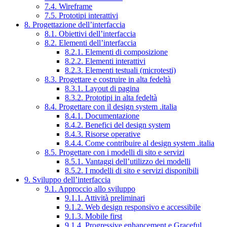
7.4. Wireframe
7.5. Prototipi interattivi
8. Progettazione dell’interfaccia
8.1. Obiettivi dell’interfaccia
8.2. Elementi dell’interfaccia
8.2.1. Elementi di composizione
8.2.2. Elementi interattivi
8.2.3. Elementi testuali (microtesti)
8.3. Progettare e costruire in alta fedeltà
8.3.1. Layout di pagina
8.3.2. Prototipi in alta fedeltà
8.4. Progettare con il design system .italia
8.4.1. Documentazione
8.4.2. Benefici del design system
8.4.3. Risorse operative
8.4.4. Come contribuire al design system .italia
8.5. Progettare con i modelli di sito e servizi
8.5.1. Vantaggi dell’utilizzo dei modelli
8.5.2. I modelli di sito e servizi disponibili
9. Sviluppo dell’interfaccia
9.1. Approccio allo sviluppo
9.1.1. Attività preliminari
9.1.2. Web design responsivo e accessibile
9.1.3. Mobile first
9.1.4. Progressive enhancement e Graceful