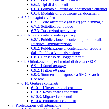
6.6.1. I documenti vanno sul web
6.6.2. Tipi di documenti
6.6.3. Formato di lettura dei documenti elettronici
6.6.4. Modalità di produzione dei documenti
6.7. Immagini e video
6.7.1. Testo alternativo (alt text) per le immagini
6.7.2. Sottotitoli per i video
6.7.3. Trascrizioni per i video
6.8. Proprietà intellettuale e privacy
6.8.1. Pubblicazione di contenuti prodotti dalla
Pubblica Amministrazione
6.8.2. Pubblicazione di contenuti non prodotti
dalla Pubblica Amministrazione
6.8.3. Consenso dei soggetti ritratti
6.9. Ottimizzazione per i motori di ricerca (SEO)
6.9.1. I fattori
on-page
6.9.2. I fattori
off-page
6.9.3. Strumenti di diagnostica SEO: Search
Console
6.10. Gestire i contenuti
6.10.1. L’inventario dei contenuti
6.10.2. Revisionare i contenuti
6.10.3. Migrare i contenuti
6.10.4. Pubblicare i contenuti
7. Progettazione dell’interazione