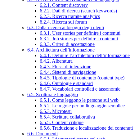
6.2.1. Content discovery
6.2.2. Dati di ricerca (search keywords)
6.2.3. Ricerca tramite analytics
6.2.4. Ricerca sui forum
6.3. Dalla ricerca ai bisogni degli utenti
6.3.1. User stories per definire i contenuti
6.3.2. Job stories per definire i contenuti
6.3.3. Criteri di accettazione
6.4. Architettura dell’informazione
6.4.1. Definire l’architettura dell’informazione
6.4.2. Alberatura
6.4.3. Flussi di interazione
6.4.4. Sistemi di navigazione
6.4.5. Tipologie di contenuto (content type)
6.4.6. Ontologie e standard
6.4.7. Vocabolari controllati e tassonomie
6.5. Scrittura e linguaggio
6.5.1. Come leggono le persone sul web
6.5.2. Le regole per un linguaggio semplice
6.5.3. Microtesti
6.5.4. Scrittura collaborativa
6.5.5. Content critique
6.5.6. Traduzione e localizzazione dei contenuti
6.6. Documenti