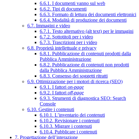
6.6.1. I documenti vanno sul web
6.6.2. Tipi di documenti
6.6.3. Formato di lettura dei documenti elettronici
6.6.4. Modalità di produzione dei documenti
6.7. Immagini e video
6.7.1. Testo alternativo (alt text) per le immagini
6.7.2. Sottotitoli per i video
6.7.3. Trascrizioni per i video
6.8. Proprietà intellettuale e privacy
6.8.1. Pubblicazione di contenuti prodotti dalla
Pubblica Amministrazione
6.8.2. Pubblicazione di contenuti non prodotti
dalla Pubblica Amministrazione
6.8.3. Consenso dei soggetti ritratti
6.9. Ottimizzazione per i motori di ricerca (SEO)
6.9.1. I fattori
on-page
6.9.2. I fattori
off-page
6.9.3. Strumenti di diagnostica SEO: Search
Console
6.10. Gestire i contenuti
6.10.1. L’inventario dei contenuti
6.10.2. Revisionare i contenuti
6.10.3. Migrare i contenuti
6.10.4. Pubblicare i contenuti
7. Progettazione dell’interazione