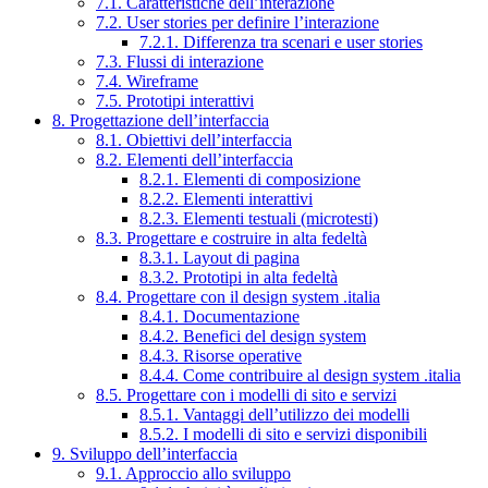
7.1. Caratteristiche dell’interazione
7.2. User stories per definire l’interazione
7.2.1. Differenza tra scenari e user stories
7.3. Flussi di interazione
7.4. Wireframe
7.5. Prototipi interattivi
8. Progettazione dell’interfaccia
8.1. Obiettivi dell’interfaccia
8.2. Elementi dell’interfaccia
8.2.1. Elementi di composizione
8.2.2. Elementi interattivi
8.2.3. Elementi testuali (microtesti)
8.3. Progettare e costruire in alta fedeltà
8.3.1. Layout di pagina
8.3.2. Prototipi in alta fedeltà
8.4. Progettare con il design system .italia
8.4.1. Documentazione
8.4.2. Benefici del design system
8.4.3. Risorse operative
8.4.4. Come contribuire al design system .italia
8.5. Progettare con i modelli di sito e servizi
8.5.1. Vantaggi dell’utilizzo dei modelli
8.5.2. I modelli di sito e servizi disponibili
9. Sviluppo dell’interfaccia
9.1. Approccio allo sviluppo