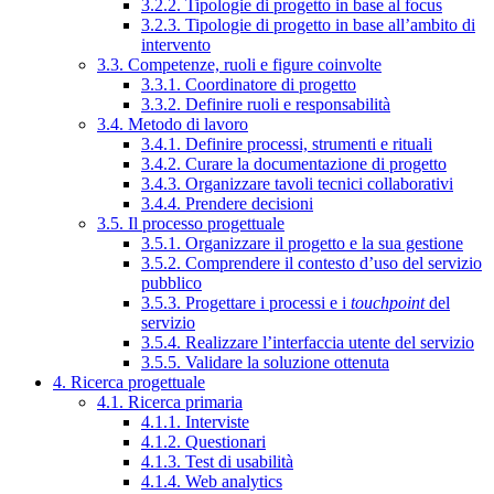
3.2.2. Tipologie di progetto in base al focus
3.2.3. Tipologie di progetto in base all’ambito di
intervento
3.3. Competenze, ruoli e figure coinvolte
3.3.1. Coordinatore di progetto
3.3.2. Definire ruoli e responsabilità
3.4. Metodo di lavoro
3.4.1. Definire processi, strumenti e rituali
3.4.2. Curare la documentazione di progetto
3.4.3. Organizzare tavoli tecnici collaborativi
3.4.4. Prendere decisioni
3.5. Il processo progettuale
3.5.1. Organizzare il progetto e la sua gestione
3.5.2. Comprendere il contesto d’uso del servizio
pubblico
3.5.3. Progettare i processi e i
touchpoint
del
servizio
3.5.4. Realizzare l’interfaccia utente del servizio
3.5.5. Validare la soluzione ottenuta
4. Ricerca progettuale
4.1. Ricerca primaria
4.1.1. Interviste
4.1.2. Questionari
4.1.3. Test di usabilità
4.1.4. Web analytics