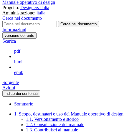
Manuale operativo di design
Progetto:
Designers Italia
Amministrazione:
italia
Cerca nel documento
Cerca nel documento
Informazioni
versione-corrente
Scarica
pdf
html
epub
Sorgente
Azioni
indice dei contenuti
Sommario
1. Scopo, destinatari e uso del Manuale operativo di design
1.1. Versionamento e storico
1.2. Consultazione del manuale
1.3. Contribuisci al manuale