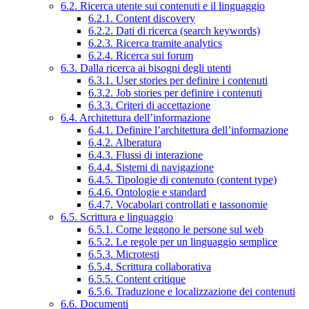
6.2. Ricerca utente sui contenuti e il linguaggio
6.2.1. Content discovery
6.2.2. Dati di ricerca (search keywords)
6.2.3. Ricerca tramite analytics
6.2.4. Ricerca sui forum
6.3. Dalla ricerca ai bisogni degli utenti
6.3.1. User stories per definire i contenuti
6.3.2. Job stories per definire i contenuti
6.3.3. Criteri di accettazione
6.4. Architettura dell’informazione
6.4.1. Definire l’architettura dell’informazione
6.4.2. Alberatura
6.4.3. Flussi di interazione
6.4.4. Sistemi di navigazione
6.4.5. Tipologie di contenuto (content type)
6.4.6. Ontologie e standard
6.4.7. Vocabolari controllati e tassonomie
6.5. Scrittura e linguaggio
6.5.1. Come leggono le persone sul web
6.5.2. Le regole per un linguaggio semplice
6.5.3. Microtesti
6.5.4. Scrittura collaborativa
6.5.5. Content critique
6.5.6. Traduzione e localizzazione dei contenuti
6.6. Documenti