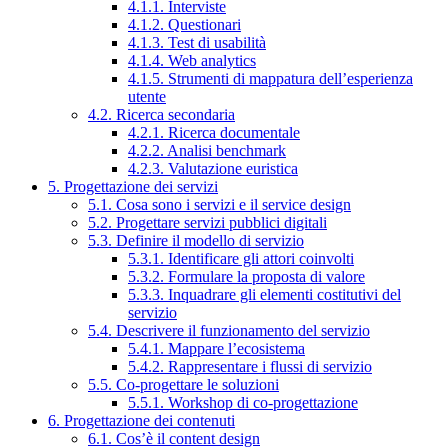
4.1.1. Interviste
4.1.2. Questionari
4.1.3. Test di usabilità
4.1.4. Web analytics
4.1.5. Strumenti di mappatura dell’esperienza
utente
4.2. Ricerca secondaria
4.2.1. Ricerca documentale
4.2.2. Analisi benchmark
4.2.3. Valutazione euristica
5. Progettazione dei servizi
5.1. Cosa sono i servizi e il service design
5.2. Progettare servizi pubblici digitali
5.3. Definire il modello di servizio
5.3.1. Identificare gli attori coinvolti
5.3.2. Formulare la proposta di valore
5.3.3. Inquadrare gli elementi costitutivi del
servizio
5.4. Descrivere il funzionamento del servizio
5.4.1. Mappare l’ecosistema
5.4.2. Rappresentare i flussi di servizio
5.5. Co-progettare le soluzioni
5.5.1. Workshop di co-progettazione
6. Progettazione dei contenuti
6.1. Cos’è il content design