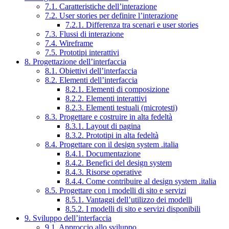
7.1. Caratteristiche dell’interazione
7.2. User stories per definire l’interazione
7.2.1. Differenza tra scenari e user stories
7.3. Flussi di interazione
7.4. Wireframe
7.5. Prototipi interattivi
8. Progettazione dell’interfaccia
8.1. Obiettivi dell’interfaccia
8.2. Elementi dell’interfaccia
8.2.1. Elementi di composizione
8.2.2. Elementi interattivi
8.2.3. Elementi testuali (microtesti)
8.3. Progettare e costruire in alta fedeltà
8.3.1. Layout di pagina
8.3.2. Prototipi in alta fedeltà
8.4. Progettare con il design system .italia
8.4.1. Documentazione
8.4.2. Benefici del design system
8.4.3. Risorse operative
8.4.4. Come contribuire al design system .italia
8.5. Progettare con i modelli di sito e servizi
8.5.1. Vantaggi dell’utilizzo dei modelli
8.5.2. I modelli di sito e servizi disponibili
9. Sviluppo dell’interfaccia
9.1. Approccio allo sviluppo