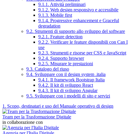
9.1.1. Attività preliminari
9.1.2. Web design responsivo e accessibile
9.1.3. Mobile first
9.1.4. Progressive enhancement e Graceful
degradation
9.2. Strumenti di supporto allo sviluppo del software
9.2.1. Feature detection
9.2.2. Verificare le feature disponibili con Can I
use
9.2.3. Strumenti e risorse per CSS e JavaScript
9.2.4. Supporto browser
9.2.5. Misurare le prestazioni
9.3. Catalogo del riuso
9.4. Sviluppare con il design system .italia
9.4.1. Il framework Bootstrap Italia
9.4.2. Il kit di sviluppo React
9.4.3. Il kit di sviluppo Angular
9.5. Sviluppare con i modelli di sito e servizi
1. Scopo, destinatari e uso del Manuale operativo di design
Team per la Trasformazione Digitale
in collaborazione con
Agenzia per l'Italia Digitale