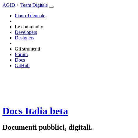
AGID
+
Team Digitale
Piano Triennale
Le community
Developers
Designers
Gli strumenti
Forum
Docs
GitHub
Docs Italia
beta
Documenti pubblici, digitali.