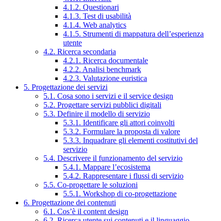
4.1.2. Questionari
4.1.3. Test di usabilità
4.1.4. Web analytics
4.1.5. Strumenti di mappatura dell’esperienza
utente
4.2. Ricerca secondaria
4.2.1. Ricerca documentale
4.2.2. Analisi benchmark
4.2.3. Valutazione euristica
5. Progettazione dei servizi
5.1. Cosa sono i servizi e il service design
5.2. Progettare servizi pubblici digitali
5.3. Definire il modello di servizio
5.3.1. Identificare gli attori coinvolti
5.3.2. Formulare la proposta di valore
5.3.3. Inquadrare gli elementi costitutivi del
servizio
5.4. Descrivere il funzionamento del servizio
5.4.1. Mappare l’ecosistema
5.4.2. Rappresentare i flussi di servizio
5.5. Co-progettare le soluzioni
5.5.1. Workshop di co-progettazione
6. Progettazione dei contenuti
6.1. Cos’è il content design
6.2. Ricerca utente sui contenuti e il linguaggio