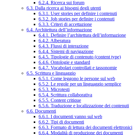
6.2.4. Ricerca sui forum
6.3. Dalla ricerca ai bisogni degli utenti
6.3.1. User stories per definire i contenuti
6.3.2. Job stories per definire i contenuti
6.3.3. Criteri di accettazione
6.4. Architettura dell’informazione
6.4.1. Definire l’architettura dell’informazione
6.4.2. Alberatura
6.4.3. Flussi di interazione
6.4.4. Sistemi di navigazione
6.4.5. Tipologie di contenuto (content type)
6.4.6. Ontologie e standard
6.4.7. Vocabolari controllati e tassonomie
6.5. Scrittura e linguaggio
6.5.1. Come leggono le persone sul web
6.5.2. Le regole per un linguaggio semplice
6.5.3. Microtesti
6.5.4. Scrittura collaborativa
6.5.5. Content critique
6.5.6. Traduzione e localizzazione dei contenuti
6.6. Documenti
6.6.1. I documenti vanno sul web
6.6.2. Tipi di documenti
6.6.3. Formato di lettura dei documenti elettronici
6.6.4. Modalità di produzione dei documenti