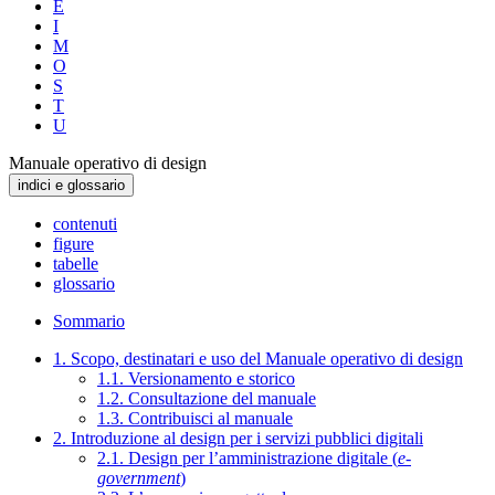
E
I
M
O
S
T
U
Manuale operativo di design
indici e glossario
contenuti
figure
tabelle
glossario
Sommario
1. Scopo, destinatari e uso del Manuale operativo di design
1.1. Versionamento e storico
1.2. Consultazione del manuale
1.3. Contribuisci al manuale
2. Introduzione al design per i servizi pubblici digitali
2.1. Design per l’amministrazione digitale (
e-
government
)