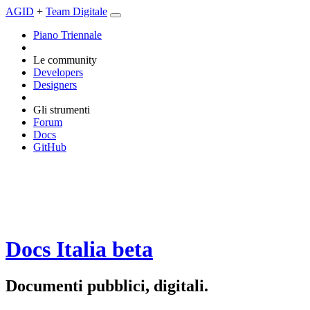
AGID
+
Team Digitale
Piano Triennale
Le community
Developers
Designers
Gli strumenti
Forum
Docs
GitHub
Docs Italia
beta
Documenti pubblici, digitali.