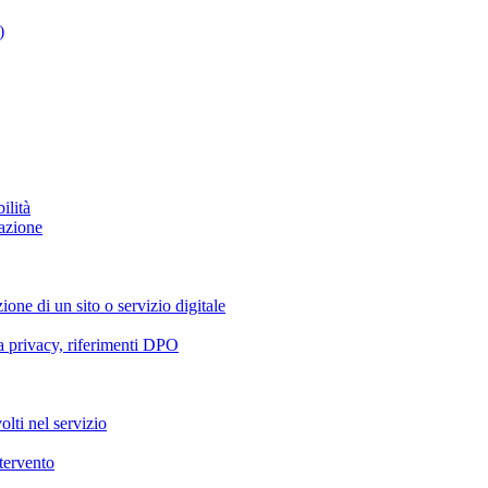
)
ilità
azione
ione di un sito o servizio digitale
va privacy, riferimenti DPO
olti nel servizio
ntervento