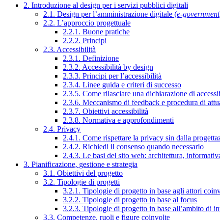
2. Introduzione al design per i servizi pubblici digitali
2.1. Design per l’amministrazione digitale (
e-government
2.2. L’approccio progettuale
2.2.1. Buone pratiche
2.2.2. Principi
2.3. Accessibilità
2.3.1. Definizione
2.3.2. Accessibilità by design
2.3.3. Principi per l’accessibilità
2.3.4. Linee guida e criteri di successo
2.3.5. Come rilasciare una dichiarazione di accessib
2.3.6. Meccanismo di feedback e procedura di attu
2.3.7. Obiettivi accessibilità
2.3.8. Normativa e approfondimenti
2.4. Privacy
2.4.1. Come rispettare la privacy sin dalla progettaz
2.4.2. Richiedi il consenso quando necessario
2.4.3. Le basi del sito web: architettura, informati
3. Pianificazione, gestione e strategia
3.1. Obiettivi del progetto
3.2. Tipologie di progetti
3.2.1. Tipologie di progetto in base agli attori coinv
3.2.2. Tipologie di progetto in base al focus
3.2.3. Tipologie di progetto in base all’ambito di i
3.3. Competenze, ruoli e figure coinvolte