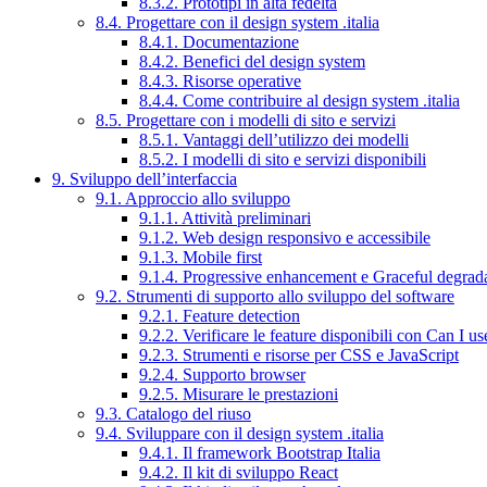
8.3.2. Prototipi in alta fedeltà
8.4. Progettare con il design system .italia
8.4.1. Documentazione
8.4.2. Benefici del design system
8.4.3. Risorse operative
8.4.4. Come contribuire al design system .italia
8.5. Progettare con i modelli di sito e servizi
8.5.1. Vantaggi dell’utilizzo dei modelli
8.5.2. I modelli di sito e servizi disponibili
9. Sviluppo dell’interfaccia
9.1. Approccio allo sviluppo
9.1.1. Attività preliminari
9.1.2. Web design responsivo e accessibile
9.1.3. Mobile first
9.1.4. Progressive enhancement e Graceful degrad
9.2. Strumenti di supporto allo sviluppo del software
9.2.1. Feature detection
9.2.2. Verificare le feature disponibili con Can I us
9.2.3. Strumenti e risorse per CSS e JavaScript
9.2.4. Supporto browser
9.2.5. Misurare le prestazioni
9.3. Catalogo del riuso
9.4. Sviluppare con il design system .italia
9.4.1. Il framework Bootstrap Italia
9.4.2. Il kit di sviluppo React