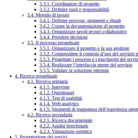
3.3.1. Coordinatore di progetto
3.3.2. Definire ruoli e responsabilità
3.4. Metodo di lavoro
3.4.1. Definire processi, strumenti e rituali
3.4.2. Curare la documentazione di progetto
3.4.3. Organizzare tavoli tecnici collaborativi
3.4.4. Prendere decisioni
3.5. Il processo progettuale
3.5.1. Organizzare il progetto e la sua gestione
3.5.2. Comprendere il contesto d’uso del servizio 
3.5.3. Progettare i processi e i
touchpoint
del servi
3.5.4. Realizzare l’interfaccia utente del servizio
3.5.5. Validare la soluzione ottenuta
4. Ricerca progettuale
4.1. Ricerca primaria
4.1.1. Interviste
4.1.2. Questionari
4.1.3. Test di usabilità
4.1.4. Web analytics
4.1.5. Strumenti di mappatura dell’esperienza uten
4.2. Ricerca secondaria
4.2.1. Ricerca documentale
4.2.2. Analisi benchmark
4.2.3. Valutazione euristica
5. Progettazione dei servizi