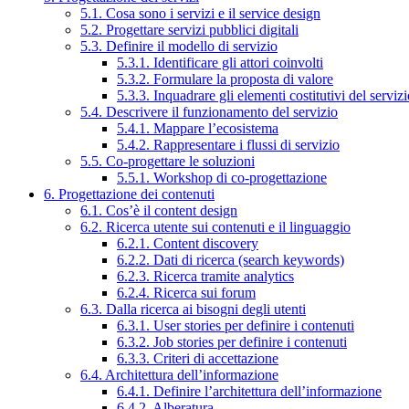
5.1. Cosa sono i servizi e il service design
5.2. Progettare servizi pubblici digitali
5.3. Definire il modello di servizio
5.3.1. Identificare gli attori coinvolti
5.3.2. Formulare la proposta di valore
5.3.3. Inquadrare gli elementi costitutivi del serviz
5.4. Descrivere il funzionamento del servizio
5.4.1. Mappare l’ecosistema
5.4.2. Rappresentare i flussi di servizio
5.5. Co-progettare le soluzioni
5.5.1. Workshop di co-progettazione
6. Progettazione dei contenuti
6.1. Cos’è il content design
6.2. Ricerca utente sui contenuti e il linguaggio
6.2.1. Content discovery
6.2.2. Dati di ricerca (search keywords)
6.2.3. Ricerca tramite analytics
6.2.4. Ricerca sui forum
6.3. Dalla ricerca ai bisogni degli utenti
6.3.1. User stories per definire i contenuti
6.3.2. Job stories per definire i contenuti
6.3.3. Criteri di accettazione
6.4. Architettura dell’informazione
6.4.1. Definire l’architettura dell’informazione
6.4.2. Alberatura