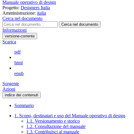
Manuale operativo di design
Progetto:
Designers Italia
Amministrazione:
italia
Cerca nel documento
Cerca nel documento
Informazioni
versione-corrente
Scarica
pdf
html
epub
Sorgente
Azioni
indice dei contenuti
Sommario
1. Scopo, destinatari e uso del Manuale operativo di design
1.1. Versionamento e storico
1.2. Consultazione del manuale
1.3. Contribuisci al manuale