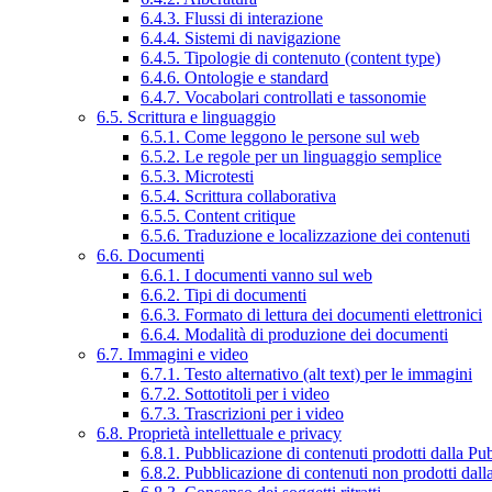
6.4.3. Flussi di interazione
6.4.4. Sistemi di navigazione
6.4.5. Tipologie di contenuto (content type)
6.4.6. Ontologie e standard
6.4.7. Vocabolari controllati e tassonomie
6.5. Scrittura e linguaggio
6.5.1. Come leggono le persone sul web
6.5.2. Le regole per un linguaggio semplice
6.5.3. Microtesti
6.5.4. Scrittura collaborativa
6.5.5. Content critique
6.5.6. Traduzione e localizzazione dei contenuti
6.6. Documenti
6.6.1. I documenti vanno sul web
6.6.2. Tipi di documenti
6.6.3. Formato di lettura dei documenti elettronici
6.6.4. Modalità di produzione dei documenti
6.7. Immagini e video
6.7.1. Testo alternativo (alt text) per le immagini
6.7.2. Sottotitoli per i video
6.7.3. Trascrizioni per i video
6.8. Proprietà intellettuale e privacy
6.8.1. Pubblicazione di contenuti prodotti dalla P
6.8.2. Pubblicazione di contenuti non prodotti dal