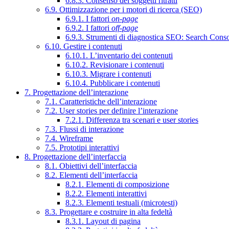
6.8.3. Consenso dei soggetti ritratti
6.9. Ottimizzazione per i motori di ricerca (SEO)
6.9.1. I fattori
on-page
6.9.2. I fattori
off-page
6.9.3. Strumenti di diagnostica SEO: Search Cons
6.10. Gestire i contenuti
6.10.1. L’inventario dei contenuti
6.10.2. Revisionare i contenuti
6.10.3. Migrare i contenuti
6.10.4. Pubblicare i contenuti
7. Progettazione dell’interazione
7.1. Caratteristiche dell’interazione
7.2. User stories per definire l’interazione
7.2.1. Differenza tra scenari e user stories
7.3. Flussi di interazione
7.4. Wireframe
7.5. Prototipi interattivi
8. Progettazione dell’interfaccia
8.1. Obiettivi dell’interfaccia
8.2. Elementi dell’interfaccia
8.2.1. Elementi di composizione
8.2.2. Elementi interattivi
8.2.3. Elementi testuali (microtesti)
8.3. Progettare e costruire in alta fedeltà
8.3.1. Layout di pagina