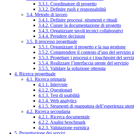
3.3.1. Coordinatore di progetto
3.3.2. Definire ruoli e responsabilità
3.4. Metodo di lavoro
3.4.1. Definire processi, strumenti e rituali
3.4.2. Curare la documentazione di progetto
3.4.3. Organizzare tavoli tecnici collaborativi
3.4.4. Prendere decisioni
3.5. Il processo progettuale
3.5.1. Organizzare il progetto e la sua gestione
3.5.2. Comprendere il contesto d’uso del servizio 
3.5.3. Progettare i processi e i
touchpoint
del servi
3.5.4. Realizzare l’interfaccia utente del servizio
3.5.5. Validare la soluzione ottenuta
4. Ricerca progettuale
4.1. Ricerca primaria
4.1.1. Interviste
4.1.2. Questionari
4.1.3. Test di usabilità
4.1.4. Web analytics
4.1.5. Strumenti di mappatura dell’esperienza uten
4.2. Ricerca secondaria
4.2.1. Ricerca documentale
4.2.2. Analisi benchmark
4.2.3. Valutazione euristica
5. Progettazione dei servizi