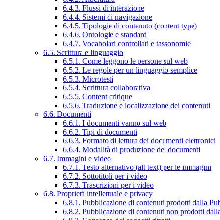
6.4.3. Flussi di interazione
6.4.4. Sistemi di navigazione
6.4.5. Tipologie di contenuto (content type)
6.4.6. Ontologie e standard
6.4.7. Vocabolari controllati e tassonomie
6.5. Scrittura e linguaggio
6.5.1. Come leggono le persone sul web
6.5.2. Le regole per un linguaggio semplice
6.5.3. Microtesti
6.5.4. Scrittura collaborativa
6.5.5. Content critique
6.5.6. Traduzione e localizzazione dei contenuti
6.6. Documenti
6.6.1. I documenti vanno sul web
6.6.2. Tipi di documenti
6.6.3. Formato di lettura dei documenti elettronici
6.6.4. Modalità di produzione dei documenti
6.7. Immagini e video
6.7.1. Testo alternativo (alt text) per le immagini
6.7.2. Sottotitoli per i video
6.7.3. Trascrizioni per i video
6.8. Proprietà intellettuale e privacy
6.8.1. Pubblicazione di contenuti prodotti dalla P
6.8.2. Pubblicazione di contenuti non prodotti dal