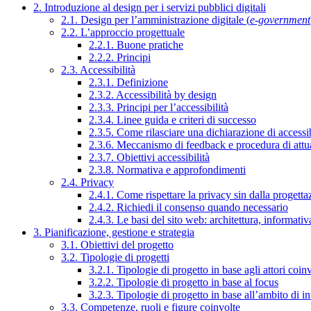
2. Introduzione al design per i servizi pubblici digitali
2.1. Design per l’amministrazione digitale (
e-government
2.2. L’approccio progettuale
2.2.1. Buone pratiche
2.2.2. Principi
2.3. Accessibilità
2.3.1. Definizione
2.3.2. Accessibilità by design
2.3.3. Principi per l’accessibilità
2.3.4. Linee guida e criteri di successo
2.3.5. Come rilasciare una dichiarazione di accessib
2.3.6. Meccanismo di feedback e procedura di attu
2.3.7. Obiettivi accessibilità
2.3.8. Normativa e approfondimenti
2.4. Privacy
2.4.1. Come rispettare la privacy sin dalla progettaz
2.4.2. Richiedi il consenso quando necessario
2.4.3. Le basi del sito web: architettura, informati
3. Pianificazione, gestione e strategia
3.1. Obiettivi del progetto
3.2. Tipologie di progetti
3.2.1. Tipologie di progetto in base agli attori coinv
3.2.2. Tipologie di progetto in base al focus
3.2.3. Tipologie di progetto in base all’ambito di i
3.3. Competenze, ruoli e figure coinvolte