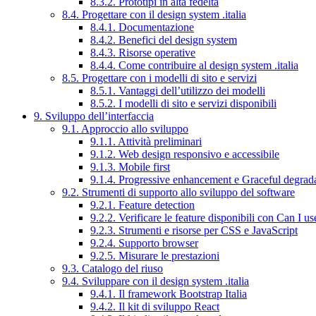
8.3.2. Prototipi in alta fedeltà
8.4. Progettare con il design system .italia
8.4.1. Documentazione
8.4.2. Benefici del design system
8.4.3. Risorse operative
8.4.4. Come contribuire al design system .italia
8.5. Progettare con i modelli di sito e servizi
8.5.1. Vantaggi dell’utilizzo dei modelli
8.5.2. I modelli di sito e servizi disponibili
9. Sviluppo dell’interfaccia
9.1. Approccio allo sviluppo
9.1.1. Attività preliminari
9.1.2. Web design responsivo e accessibile
9.1.3. Mobile first
9.1.4. Progressive enhancement e Graceful degrad
9.2. Strumenti di supporto allo sviluppo del software
9.2.1. Feature detection
9.2.2. Verificare le feature disponibili con Can I us
9.2.3. Strumenti e risorse per CSS e JavaScript
9.2.4. Supporto browser
9.2.5. Misurare le prestazioni
9.3. Catalogo del riuso
9.4. Sviluppare con il design system .italia
9.4.1. Il framework Bootstrap Italia
9.4.2. Il kit di sviluppo React