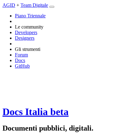
AGID
+
Team Digitale
Piano Triennale
Le community
Developers
Designers
Gli strumenti
Forum
Docs
GitHub
Docs Italia
beta
Documenti pubblici, digitali.