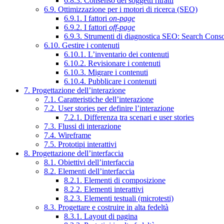
6.8.3. Consenso dei soggetti ritratti
6.9. Ottimizzazione per i motori di ricerca (SEO)
6.9.1. I fattori
on-page
6.9.2. I fattori
off-page
6.9.3. Strumenti di diagnostica SEO: Search Cons
6.10. Gestire i contenuti
6.10.1. L’inventario dei contenuti
6.10.2. Revisionare i contenuti
6.10.3. Migrare i contenuti
6.10.4. Pubblicare i contenuti
7. Progettazione dell’interazione
7.1. Caratteristiche dell’interazione
7.2. User stories per definire l’interazione
7.2.1. Differenza tra scenari e user stories
7.3. Flussi di interazione
7.4. Wireframe
7.5. Prototipi interattivi
8. Progettazione dell’interfaccia
8.1. Obiettivi dell’interfaccia
8.2. Elementi dell’interfaccia
8.2.1. Elementi di composizione
8.2.2. Elementi interattivi
8.2.3. Elementi testuali (microtesti)
8.3. Progettare e costruire in alta fedeltà
8.3.1. Layout di pagina