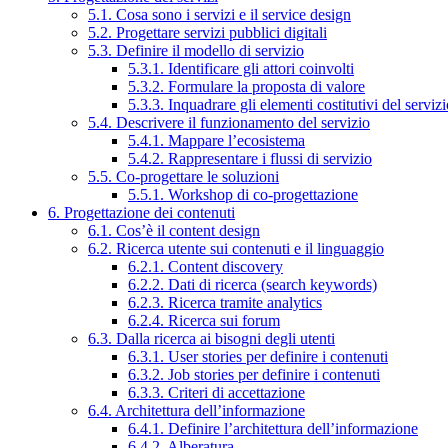
5.1. Cosa sono i servizi e il service design
5.2. Progettare servizi pubblici digitali
5.3. Definire il modello di servizio
5.3.1. Identificare gli attori coinvolti
5.3.2. Formulare la proposta di valore
5.3.3. Inquadrare gli elementi costitutivi del serviz
5.4. Descrivere il funzionamento del servizio
5.4.1. Mappare l’ecosistema
5.4.2. Rappresentare i flussi di servizio
5.5. Co-progettare le soluzioni
5.5.1. Workshop di co-progettazione
6. Progettazione dei contenuti
6.1. Cos’è il content design
6.2. Ricerca utente sui contenuti e il linguaggio
6.2.1. Content discovery
6.2.2. Dati di ricerca (search keywords)
6.2.3. Ricerca tramite analytics
6.2.4. Ricerca sui forum
6.3. Dalla ricerca ai bisogni degli utenti
6.3.1. User stories per definire i contenuti
6.3.2. Job stories per definire i contenuti
6.3.3. Criteri di accettazione
6.4. Architettura dell’informazione
6.4.1. Definire l’architettura dell’informazione
6.4.2. Alberatura