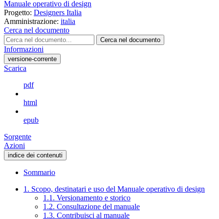
Manuale operativo di design
Progetto:
Designers Italia
Amministrazione:
italia
Cerca nel documento
Cerca nel documento
Informazioni
versione-corrente
Scarica
pdf
html
epub
Sorgente
Azioni
indice dei contenuti
Sommario
1. Scopo, destinatari e uso del Manuale operativo di design
1.1. Versionamento e storico
1.2. Consultazione del manuale
1.3. Contribuisci al manuale