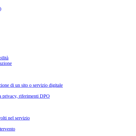
)
ilità
azione
ione di un sito o servizio digitale
va privacy, riferimenti DPO
olti nel servizio
ntervento