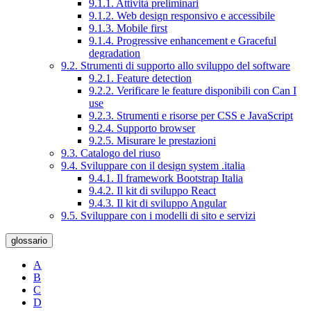
9.1.1. Attività preliminari
9.1.2. Web design responsivo e accessibile
9.1.3. Mobile first
9.1.4. Progressive enhancement e Graceful
degradation
9.2. Strumenti di supporto allo sviluppo del software
9.2.1. Feature detection
9.2.2. Verificare le feature disponibili con Can I
use
9.2.3. Strumenti e risorse per CSS e JavaScript
9.2.4. Supporto browser
9.2.5. Misurare le prestazioni
9.3. Catalogo del riuso
9.4. Sviluppare con il design system .italia
9.4.1. Il framework Bootstrap Italia
9.4.2. Il kit di sviluppo React
9.4.3. Il kit di sviluppo Angular
9.5. Sviluppare con i modelli di sito e servizi
glossario
A
B
C
D