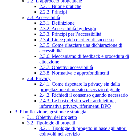
2.2. L’approccio progettuale
2.2.1. Buone pratiche
2.2.2. Principi
2.3. Accessibilità
2.3.1. Definizione
2.3.2. Accessibilità by design
2.3.3. Principi per l’accessibilità
2.3.4. Linee guida e criteri di successo
2.3.5. Come rilasciare una dichiarazione di
accessibilità
2.3.6. Meccanismo di feedback e procedura di
attuazione
2.3.7. Obiettivi accessibilità
2.3.8. Normativa e approfondimenti
2.4. Privacy
2.4.1. Come rispettare la privacy sin dalla
progettazione di un sito o servizio digitale
2.4.2. Richiedi il consenso quando necessario
2.4.3. Le basi del sito web: architettura,
informativa privacy, riferimenti DPO
3. Pianificazione, gestione e strategia
3.1. Obiettivi del progetto
3.2. Tipologie di progetti
3.2.1. Tipologie di progetto in base agli attori
coinvolti nel servizio