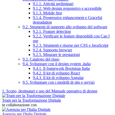
9.1.1. Attività preliminari
9.1.2. Web design responsivo e accessibile
9.1.3. Mobile first
9.1.4. Progressive enhancement e Graceful
degradation
9.2. Strumenti di supporto allo sviluppo del software
9.2.1. Feature detection
9.2.2. Verificare le feature disponibili con Can I
use
9.2.3. Strumenti e risorse per CSS e JavaScript
9.2.4. Supporto browser
9.2.5. Misurare le prestazioni
9.3. Catalogo del riuso
9.4. Sviluppare con il design system .italia
9.4.1. Il framework Bootstrap Italia
9.4.2. Il kit di sviluppo React
9.4.3. Il kit di sviluppo Angular
9.5. Sviluppare con i modelli di sito e servizi
1. Scopo, destinatari e uso del Manuale operativo di design
Team per la Trasformazione Digitale
in collaborazione con
Agenzia per l'Italia Digitale