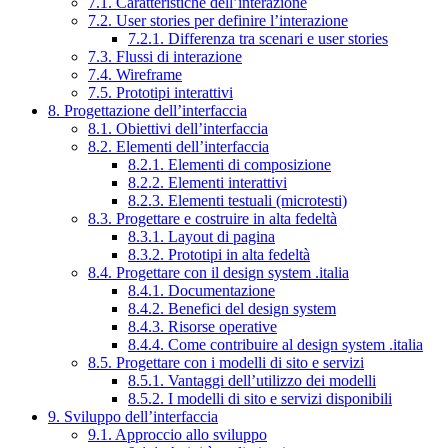
7.1. Caratteristiche dell’interazione
7.2. User stories per definire l’interazione
7.2.1. Differenza tra scenari e user stories
7.3. Flussi di interazione
7.4. Wireframe
7.5. Prototipi interattivi
8. Progettazione dell’interfaccia
8.1. Obiettivi dell’interfaccia
8.2. Elementi dell’interfaccia
8.2.1. Elementi di composizione
8.2.2. Elementi interattivi
8.2.3. Elementi testuali (microtesti)
8.3. Progettare e costruire in alta fedeltà
8.3.1. Layout di pagina
8.3.2. Prototipi in alta fedeltà
8.4. Progettare con il design system .italia
8.4.1. Documentazione
8.4.2. Benefici del design system
8.4.3. Risorse operative
8.4.4. Come contribuire al design system .italia
8.5. Progettare con i modelli di sito e servizi
8.5.1. Vantaggi dell’utilizzo dei modelli
8.5.2. I modelli di sito e servizi disponibili
9. Sviluppo dell’interfaccia
9.1. Approccio allo sviluppo