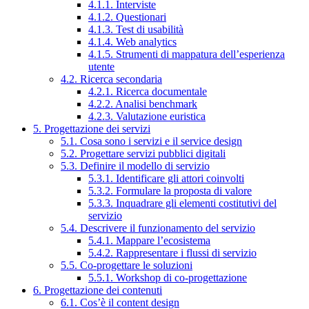
4.1.1. Interviste
4.1.2. Questionari
4.1.3. Test di usabilità
4.1.4. Web analytics
4.1.5. Strumenti di mappatura dell’esperienza
utente
4.2. Ricerca secondaria
4.2.1. Ricerca documentale
4.2.2. Analisi benchmark
4.2.3. Valutazione euristica
5. Progettazione dei servizi
5.1. Cosa sono i servizi e il service design
5.2. Progettare servizi pubblici digitali
5.3. Definire il modello di servizio
5.3.1. Identificare gli attori coinvolti
5.3.2. Formulare la proposta di valore
5.3.3. Inquadrare gli elementi costitutivi del
servizio
5.4. Descrivere il funzionamento del servizio
5.4.1. Mappare l’ecosistema
5.4.2. Rappresentare i flussi di servizio
5.5. Co-progettare le soluzioni
5.5.1. Workshop di co-progettazione
6. Progettazione dei contenuti
6.1. Cos’è il content design