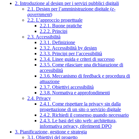
2. Introduzione al design per i servizi pubblici digitali
2.1. Design per l’amministrazione digitale (
e-
government
)
2.2. L’approccio progettuale
2.2.1. Buone pratiche
2.2.2. Principi
2.3. Accessibilità
2.3.1. Definizione
2.3.2. Accessibilità by design
2.3.3. Principi per l’accessibilità
2.3.4. Linee guida e criteri di successo
2.3.5. Come rilasciare una dichiarazione di
accessibilità
2.3.6. Meccanismo di feedback e procedura di
attuazione
2.3.7. Obiettivi accessibilità
2.3.8. Normativa e approfondimenti
2.4. Privacy
2.4.1. Come rispettare la privacy sin dalla
progettazione di un sito o servizio digitale
2.4.2. Richiedi il consenso quando necessario
2.4.3. Le basi del sito web: architettura,
informativa privacy, riferimenti DPO
3. Pianificazione, gestione e strategia
3.1. Obiettivi del progetto