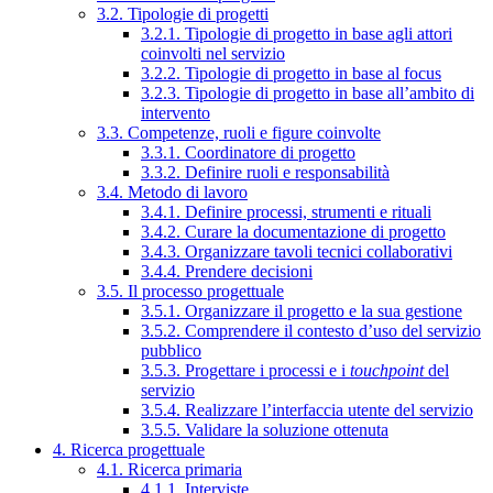
3.2. Tipologie di progetti
3.2.1. Tipologie di progetto in base agli attori
coinvolti nel servizio
3.2.2. Tipologie di progetto in base al focus
3.2.3. Tipologie di progetto in base all’ambito di
intervento
3.3. Competenze, ruoli e figure coinvolte
3.3.1. Coordinatore di progetto
3.3.2. Definire ruoli e responsabilità
3.4. Metodo di lavoro
3.4.1. Definire processi, strumenti e rituali
3.4.2. Curare la documentazione di progetto
3.4.3. Organizzare tavoli tecnici collaborativi
3.4.4. Prendere decisioni
3.5. Il processo progettuale
3.5.1. Organizzare il progetto e la sua gestione
3.5.2. Comprendere il contesto d’uso del servizio
pubblico
3.5.3. Progettare i processi e i
touchpoint
del
servizio
3.5.4. Realizzare l’interfaccia utente del servizio
3.5.5. Validare la soluzione ottenuta
4. Ricerca progettuale
4.1. Ricerca primaria
4.1.1. Interviste