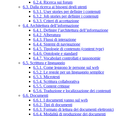
6.2.4. Ricerca sui forum
6.3. Dalla ricerca ai bisogni degli utenti
6.3.1. User stories per definire i contenuti
6.3.2. Job stories per definire i contenuti
6.3.3. Criteri di accettazione
6.4. Architettura dell’informazione
6.4.1. Definire l’architettura dell’informazione
6.4.2. Alberatura
6.4.3. Flussi di interazione
6.4.4. Sistemi di navigazione
6.4.5. Tipologie di contenuto (content type)
6.4.6. Ontologie e standard
6.4.7. Vocabolari controllati e tassonomie
6.5. Scrittura e linguaggio
6.5.1. Come leggono le persone sul web
6.5.2. Le regole per un linguaggio semplice
6.5.3. Microtesti
6.5.4. Scrittura collaborativa
6.5.5. Content critique
6.5.6. Traduzione e localizzazione dei contenuti
6.6. Documenti
6.6.1. I documenti vanno sul web
6.6.2. Tipi di documenti
6.6.3. Formato di lettura dei documenti elettronici
6.6.4. Modalità di produzione dei documenti