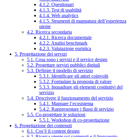
4.1.2. Questionari
4.1.3. Test di usabilità
4.1.4. Web analytics
4.1.5. Strumenti di mappatura dell’esperienza
utente
4.2. Ricerca secondaria
4.2.1. Ricerca documentale
4.2.2. Analisi benchmark
4.2.3. Valutazione euristica
5. Progettazione dei servizi
5.1. Cosa sono i servizi e il service design
5.2. Progettare servizi pubblici digitali
5.3. Definire il modello di servizio
5.3.1. Identificare gli attori coinvolti
5.3.2. Formulare la proposta di valore
5.3.3. Inquadrare gli elementi costitutivi del
servizio
5.4. Descrivere il funzionamento del servizio
5.4.1. Mappare l’ecosistema
5.4.2. Rappresentare i flussi di servizio
5.5. Co-progettare le soluzioni
5.5.1. Workshop di co-progettazione
6. Progettazione dei contenuti
6.1. Cos’è il content design
6.2. Ricerca utente sui contenuti e il linguaggio