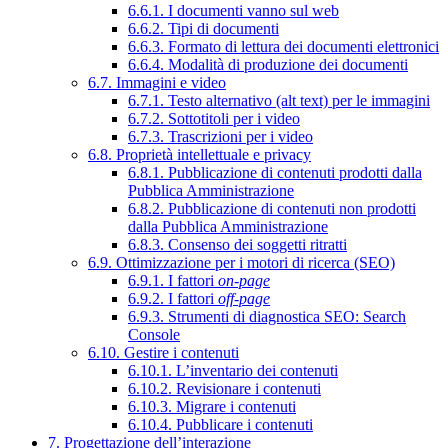
6.6.1. I documenti vanno sul web
6.6.2. Tipi di documenti
6.6.3. Formato di lettura dei documenti elettronici
6.6.4. Modalità di produzione dei documenti
6.7. Immagini e video
6.7.1. Testo alternativo (alt text) per le immagini
6.7.2. Sottotitoli per i video
6.7.3. Trascrizioni per i video
6.8. Proprietà intellettuale e privacy
6.8.1. Pubblicazione di contenuti prodotti dalla
Pubblica Amministrazione
6.8.2. Pubblicazione di contenuti non prodotti
dalla Pubblica Amministrazione
6.8.3. Consenso dei soggetti ritratti
6.9. Ottimizzazione per i motori di ricerca (SEO)
6.9.1. I fattori
on-page
6.9.2. I fattori
off-page
6.9.3. Strumenti di diagnostica SEO: Search
Console
6.10. Gestire i contenuti
6.10.1. L’inventario dei contenuti
6.10.2. Revisionare i contenuti
6.10.3. Migrare i contenuti
6.10.4. Pubblicare i contenuti
7. Progettazione dell’interazione