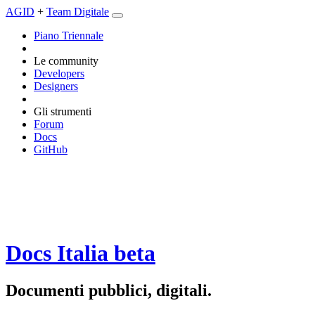
AGID
+
Team Digitale
Piano Triennale
Le community
Developers
Designers
Gli strumenti
Forum
Docs
GitHub
Docs Italia
beta
Documenti pubblici, digitali.