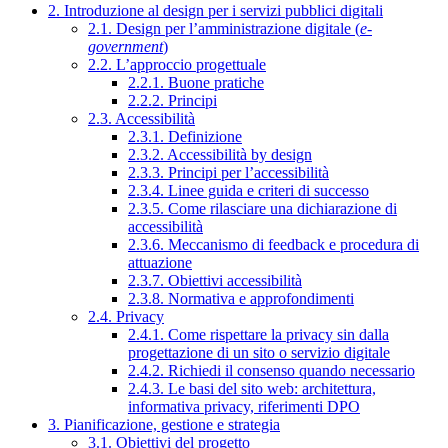
2. Introduzione al design per i servizi pubblici digitali
2.1. Design per l’amministrazione digitale (
e-
government
)
2.2. L’approccio progettuale
2.2.1. Buone pratiche
2.2.2. Principi
2.3. Accessibilità
2.3.1. Definizione
2.3.2. Accessibilità by design
2.3.3. Principi per l’accessibilità
2.3.4. Linee guida e criteri di successo
2.3.5. Come rilasciare una dichiarazione di
accessibilità
2.3.6. Meccanismo di feedback e procedura di
attuazione
2.3.7. Obiettivi accessibilità
2.3.8. Normativa e approfondimenti
2.4. Privacy
2.4.1. Come rispettare la privacy sin dalla
progettazione di un sito o servizio digitale
2.4.2. Richiedi il consenso quando necessario
2.4.3. Le basi del sito web: architettura,
informativa privacy, riferimenti DPO
3. Pianificazione, gestione e strategia
3.1. Obiettivi del progetto