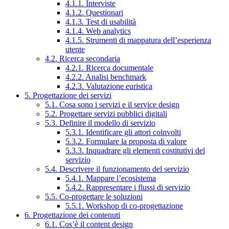
4.1.1. Interviste
4.1.2. Questionari
4.1.3. Test di usabilità
4.1.4. Web analytics
4.1.5. Strumenti di mappatura dell’esperienza
utente
4.2. Ricerca secondaria
4.2.1. Ricerca documentale
4.2.2. Analisi benchmark
4.2.3. Valutazione euristica
5. Progettazione dei servizi
5.1. Cosa sono i servizi e il service design
5.2. Progettare servizi pubblici digitali
5.3. Definire il modello di servizio
5.3.1. Identificare gli attori coinvolti
5.3.2. Formulare la proposta di valore
5.3.3. Inquadrare gli elementi costitutivi del
servizio
5.4. Descrivere il funzionamento del servizio
5.4.1. Mappare l’ecosistema
5.4.2. Rappresentare i flussi di servizio
5.5. Co-progettare le soluzioni
5.5.1. Workshop di co-progettazione
6. Progettazione dei contenuti
6.1. Cos’è il content design