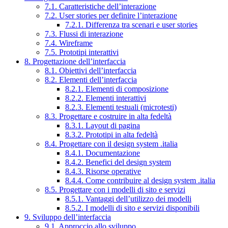
7.1. Caratteristiche dell’interazione
7.2. User stories per definire l’interazione
7.2.1. Differenza tra scenari e user stories
7.3. Flussi di interazione
7.4. Wireframe
7.5. Prototipi interattivi
8. Progettazione dell’interfaccia
8.1. Obiettivi dell’interfaccia
8.2. Elementi dell’interfaccia
8.2.1. Elementi di composizione
8.2.2. Elementi interattivi
8.2.3. Elementi testuali (microtesti)
8.3. Progettare e costruire in alta fedeltà
8.3.1. Layout di pagina
8.3.2. Prototipi in alta fedeltà
8.4. Progettare con il design system .italia
8.4.1. Documentazione
8.4.2. Benefici del design system
8.4.3. Risorse operative
8.4.4. Come contribuire al design system .italia
8.5. Progettare con i modelli di sito e servizi
8.5.1. Vantaggi dell’utilizzo dei modelli
8.5.2. I modelli di sito e servizi disponibili
9. Sviluppo dell’interfaccia
9.1. Approccio allo sviluppo