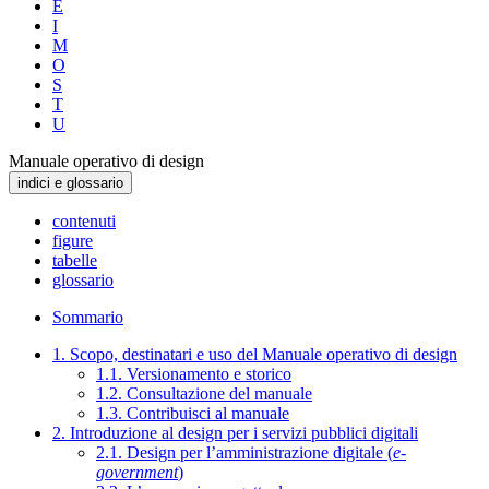
E
I
M
O
S
T
U
Manuale operativo di design
indici e glossario
contenuti
figure
tabelle
glossario
Sommario
1. Scopo, destinatari e uso del Manuale operativo di design
1.1. Versionamento e storico
1.2. Consultazione del manuale
1.3. Contribuisci al manuale
2. Introduzione al design per i servizi pubblici digitali
2.1. Design per l’amministrazione digitale (
e-
government
)