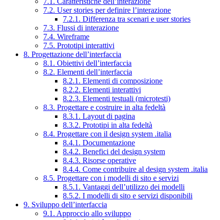
7.1. Caratteristiche dell’interazione
7.2. User stories per definire l’interazione
7.2.1. Differenza tra scenari e user stories
7.3. Flussi di interazione
7.4. Wireframe
7.5. Prototipi interattivi
8. Progettazione dell’interfaccia
8.1. Obiettivi dell’interfaccia
8.2. Elementi dell’interfaccia
8.2.1. Elementi di composizione
8.2.2. Elementi interattivi
8.2.3. Elementi testuali (microtesti)
8.3. Progettare e costruire in alta fedeltà
8.3.1. Layout di pagina
8.3.2. Prototipi in alta fedeltà
8.4. Progettare con il design system .italia
8.4.1. Documentazione
8.4.2. Benefici del design system
8.4.3. Risorse operative
8.4.4. Come contribuire al design system .italia
8.5. Progettare con i modelli di sito e servizi
8.5.1. Vantaggi dell’utilizzo dei modelli
8.5.2. I modelli di sito e servizi disponibili
9. Sviluppo dell’interfaccia
9.1. Approccio allo sviluppo