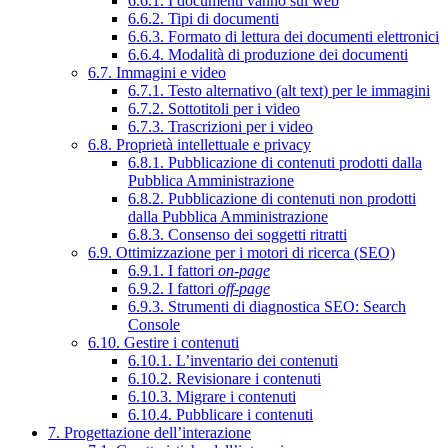
6.6.1. I documenti vanno sul web
6.6.2. Tipi di documenti
6.6.3. Formato di lettura dei documenti elettronici
6.6.4. Modalità di produzione dei documenti
6.7. Immagini e video
6.7.1. Testo alternativo (alt text) per le immagini
6.7.2. Sottotitoli per i video
6.7.3. Trascrizioni per i video
6.8. Proprietà intellettuale e privacy
6.8.1. Pubblicazione di contenuti prodotti dalla
Pubblica Amministrazione
6.8.2. Pubblicazione di contenuti non prodotti
dalla Pubblica Amministrazione
6.8.3. Consenso dei soggetti ritratti
6.9. Ottimizzazione per i motori di ricerca (SEO)
6.9.1. I fattori
on-page
6.9.2. I fattori
off-page
6.9.3. Strumenti di diagnostica SEO: Search
Console
6.10. Gestire i contenuti
6.10.1. L’inventario dei contenuti
6.10.2. Revisionare i contenuti
6.10.3. Migrare i contenuti
6.10.4. Pubblicare i contenuti
7. Progettazione dell’interazione