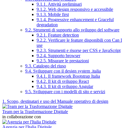
9.1.1. Attività preliminari
9.1.2. Web design responsivo e accessibile
9.1.3. Mobile first
9.1.4. Progressive enhancement e Graceful
degradation
9.2. Strumenti di supporto allo sviluppo del software
9.2.1. Feature detection
9.2.2. Verificare le feature disponibili con Can I
use
9.2.3. Strumenti e risorse per CSS e JavaScript
9.2.4. Supporto browser
9.2.5. Misurare le prestazioni
9.3. Catalogo del riuso
9.4. Sviluppare con il design system .italia
9.4.1. Il framework Bootstrap Italia
9.4.2. Il kit di sviluppo React
9.4.3. Il kit di sviluppo Angular
9.5. Sviluppare con i modelli di sito e servizi
1. Scopo, destinatari e uso del Manuale operativo di design
Team per la Trasformazione Digitale
in collaborazione con
Agenzia per l'Italia Digitale