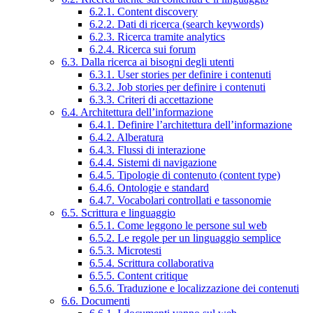
6.2.1. Content discovery
6.2.2. Dati di ricerca (search keywords)
6.2.3. Ricerca tramite analytics
6.2.4. Ricerca sui forum
6.3. Dalla ricerca ai bisogni degli utenti
6.3.1. User stories per definire i contenuti
6.3.2. Job stories per definire i contenuti
6.3.3. Criteri di accettazione
6.4. Architettura dell’informazione
6.4.1. Definire l’architettura dell’informazione
6.4.2. Alberatura
6.4.3. Flussi di interazione
6.4.4. Sistemi di navigazione
6.4.5. Tipologie di contenuto (content type)
6.4.6. Ontologie e standard
6.4.7. Vocabolari controllati e tassonomie
6.5. Scrittura e linguaggio
6.5.1. Come leggono le persone sul web
6.5.2. Le regole per un linguaggio semplice
6.5.3. Microtesti
6.5.4. Scrittura collaborativa
6.5.5. Content critique
6.5.6. Traduzione e localizzazione dei contenuti
6.6. Documenti