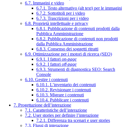
6.7. Immagini e video
6.7.1. Testo alternativo (alt text) per le immagini
6.7.2. Sottotitoli per i video
6.7.3. Trascrizioni per i video
6.8. Proprietà intellettuale e privacy
6.8.1. Pubblicazione di contenuti prodotti dalla
Pubblica Amministrazione
6.8.2. Pubblicazione di contenuti non prodotti
dalla Pubblica Amministrazione
6.8.3. Consenso dei soggetti ritratti
6.9. Ottimizzazione per i motori di ricerca (SEO)
6.9.1. I fattori
on-page
6.9.2. I fattori
off-page
6.9.3. Strumenti di diagnostica SEO: Search
Console
6.10. Gestire i contenuti
6.10.1. L’inventario dei contenuti
6.10.2. Revisionare i contenuti
6.10.3. Migrare i contenuti
6.10.4. Pubblicare i contenuti
7. Progettazione dell’interazione
7.1. Caratteristiche dell’interazione
7.2. User stories per definire l’interazione
7.2.1. Differenza tra scenari e user stories
7.3. Flussi di interazione