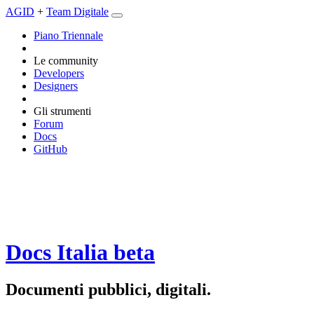
AGID
+
Team Digitale
Piano Triennale
Le community
Developers
Designers
Gli strumenti
Forum
Docs
GitHub
Docs Italia
beta
Documenti pubblici, digitali.