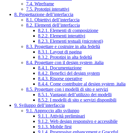
7.4. Wireframe
7.5. Prototipi interattivi
8. Progettazione dell’interfaccia
8.1. Obiettivi dell’interfaccia
8.2. Elementi dell’interfaccia
8.2.1. Elementi di composizione
8.2.2. Elementi interattivi
8.2.3. Elementi testuali (microtesti)
8.3. Progettare e costruire in alta fedeltà
8.3.1. Layout di pagina
8.3.2. Prototipi in alta fedeltà
8.4. Progettare con il design system .italia
8.4.1. Documentazione
8.4.2. Benefici del design system
8.4.3. Risorse operative
8.4.4. Come contribuire al design system .italia
8.5. Progettare con i modelli di sito e servizi
8.5.1. Vantaggi dell’utilizzo dei modelli
8.5.2. I modelli di sito e servizi disponibili
9. Sviluppo dell’interfaccia
9.1. Approccio allo sviluppo
9.1.1. Attività preliminari
9.1.2. Web design responsivo e accessibile
9.1.3. Mobile first
9.1.4. Progressive enhancement e Graceful