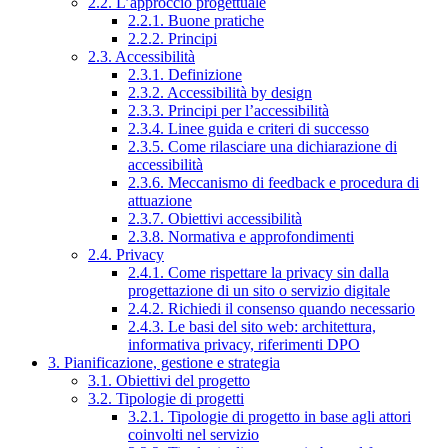
2.2. L’approccio progettuale
2.2.1. Buone pratiche
2.2.2. Principi
2.3. Accessibilità
2.3.1. Definizione
2.3.2. Accessibilità by design
2.3.3. Principi per l’accessibilità
2.3.4. Linee guida e criteri di successo
2.3.5. Come rilasciare una dichiarazione di
accessibilità
2.3.6. Meccanismo di feedback e procedura di
attuazione
2.3.7. Obiettivi accessibilità
2.3.8. Normativa e approfondimenti
2.4. Privacy
2.4.1. Come rispettare la privacy sin dalla
progettazione di un sito o servizio digitale
2.4.2. Richiedi il consenso quando necessario
2.4.3. Le basi del sito web: architettura,
informativa privacy, riferimenti DPO
3. Pianificazione, gestione e strategia
3.1. Obiettivi del progetto
3.2. Tipologie di progetti
3.2.1. Tipologie di progetto in base agli attori
coinvolti nel servizio