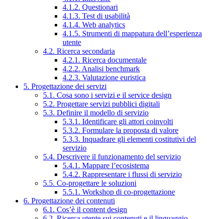
4.1.2. Questionari
4.1.3. Test di usabilità
4.1.4. Web analytics
4.1.5. Strumenti di mappatura dell’esperienza
utente
4.2. Ricerca secondaria
4.2.1. Ricerca documentale
4.2.2. Analisi benchmark
4.2.3. Valutazione euristica
5. Progettazione dei servizi
5.1. Cosa sono i servizi e il service design
5.2. Progettare servizi pubblici digitali
5.3. Definire il modello di servizio
5.3.1. Identificare gli attori coinvolti
5.3.2. Formulare la proposta di valore
5.3.3. Inquadrare gli elementi costitutivi del
servizio
5.4. Descrivere il funzionamento del servizio
5.4.1. Mappare l’ecosistema
5.4.2. Rappresentare i flussi di servizio
5.5. Co-progettare le soluzioni
5.5.1. Workshop di co-progettazione
6. Progettazione dei contenuti
6.1. Cos’è il content design
6.2. Ricerca utente sui contenuti e il linguaggio