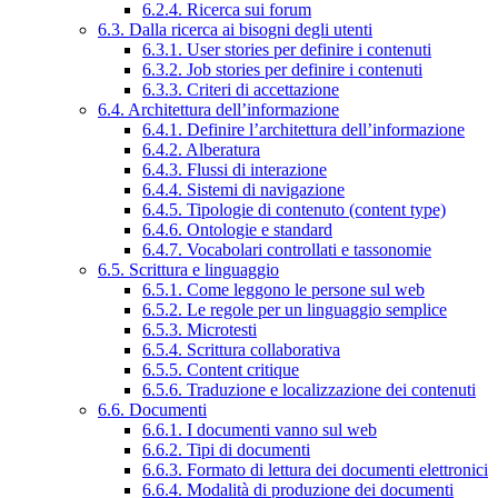
6.2.4. Ricerca sui forum
6.3. Dalla ricerca ai bisogni degli utenti
6.3.1. User stories per definire i contenuti
6.3.2. Job stories per definire i contenuti
6.3.3. Criteri di accettazione
6.4. Architettura dell’informazione
6.4.1. Definire l’architettura dell’informazione
6.4.2. Alberatura
6.4.3. Flussi di interazione
6.4.4. Sistemi di navigazione
6.4.5. Tipologie di contenuto (content type)
6.4.6. Ontologie e standard
6.4.7. Vocabolari controllati e tassonomie
6.5. Scrittura e linguaggio
6.5.1. Come leggono le persone sul web
6.5.2. Le regole per un linguaggio semplice
6.5.3. Microtesti
6.5.4. Scrittura collaborativa
6.5.5. Content critique
6.5.6. Traduzione e localizzazione dei contenuti
6.6. Documenti
6.6.1. I documenti vanno sul web
6.6.2. Tipi di documenti
6.6.3. Formato di lettura dei documenti elettronici
6.6.4. Modalità di produzione dei documenti