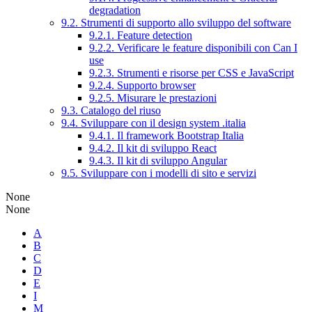
degradation
9.2. Strumenti di supporto allo sviluppo del software
9.2.1. Feature detection
9.2.2. Verificare le feature disponibili con Can I
use
9.2.3. Strumenti e risorse per CSS e JavaScript
9.2.4. Supporto browser
9.2.5. Misurare le prestazioni
9.3. Catalogo del riuso
9.4. Sviluppare con il design system .italia
9.4.1. Il framework Bootstrap Italia
9.4.2. Il kit di sviluppo React
9.4.3. Il kit di sviluppo Angular
9.5. Sviluppare con i modelli di sito e servizi
None
None
A
B
C
D
E
I
M