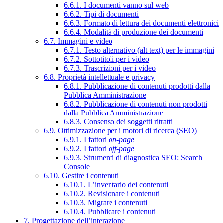
6.6.1. I documenti vanno sul web
6.6.2. Tipi di documenti
6.6.3. Formato di lettura dei documenti elettronici
6.6.4. Modalità di produzione dei documenti
6.7. Immagini e video
6.7.1. Testo alternativo (alt text) per le immagini
6.7.2. Sottotitoli per i video
6.7.3. Trascrizioni per i video
6.8. Proprietà intellettuale e privacy
6.8.1. Pubblicazione di contenuti prodotti dalla
Pubblica Amministrazione
6.8.2. Pubblicazione di contenuti non prodotti
dalla Pubblica Amministrazione
6.8.3. Consenso dei soggetti ritratti
6.9. Ottimizzazione per i motori di ricerca (SEO)
6.9.1. I fattori
on-page
6.9.2. I fattori
off-page
6.9.3. Strumenti di diagnostica SEO: Search
Console
6.10. Gestire i contenuti
6.10.1. L’inventario dei contenuti
6.10.2. Revisionare i contenuti
6.10.3. Migrare i contenuti
6.10.4. Pubblicare i contenuti
7. Progettazione dell’interazione