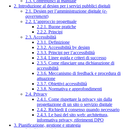
1.3. Contribuisci al manuale
2. Introduzione al design per i servizi pubblici digitali
2.1. Design per l’amministrazione digitale (
e-
government
)
2.2. L’approccio progettuale
2.2.1. Buone pratiche
2.2.2. Principi
2.3. Accessibilità
2.3.1. Definizione
2.3.2. Accessibilità by design
2.3.3. Principi per l’accessibilità
2.3.4. Linee guida e criteri di successo
2.3.5. Come rilasciare una dichiarazione di
accessibilità
2.3.6. Meccanismo di feedback e procedura di
attuazione
2.3.7. Obiettivi accessibilità
2.3.8. Normativa e approfondimenti
2.4. Privacy
2.4.1. Come rispettare la privacy sin dalla
progettazione di un sito o servizio digitale
2.4.2. Richiedi il consenso quando necessario
2.4.3. Le basi del sito web: architettura,
informativa privacy, riferimenti DPO
3. Pianificazione, gestione e strategia