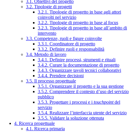
3.1. Obiettivi del progetto
3.2. Tipologie di progetti
3.2.1. Tipologie di progetto in base agli attori
coinvolti nel servizio
3.2.2. Tipologie di progetto in base al focus
3.2.3. Tipologie di progetto in base all’ambito di
intervento
3.3. Competenze, ruoli e figure coinvolte
3.3.1. Coordinatore di progetto
3.3.2. Definire ruoli e responsabilità
3.4. Metodo di lavoro
3.4.1. Definire processi, strumenti e rituali
3.4.2. Curare la documentazione di progetto
3.4.3. Organizzare tavoli tecnici collaborativi
3.4.4. Prendere decisioni
3.5. Il processo progettuale
3.5.1. Organizzare il progetto e la sua gestione
3.5.2. Comprendere il contesto d’uso del servizio
pubblico
3.5.3. Progettare i processi e i
touchpoint
del
servizio
3.5.4. Realizzare l’interfaccia utente del servizio
3.5.5. Validare la soluzione ottenuta
4. Ricerca progettuale
4.1. Ricerca primaria