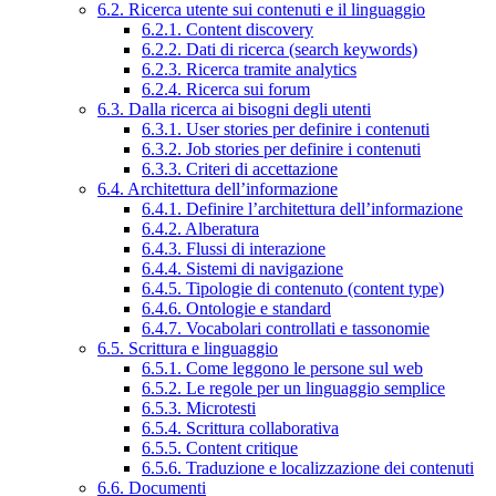
6.2. Ricerca utente sui contenuti e il linguaggio
6.2.1. Content discovery
6.2.2. Dati di ricerca (search keywords)
6.2.3. Ricerca tramite analytics
6.2.4. Ricerca sui forum
6.3. Dalla ricerca ai bisogni degli utenti
6.3.1. User stories per definire i contenuti
6.3.2. Job stories per definire i contenuti
6.3.3. Criteri di accettazione
6.4. Architettura dell’informazione
6.4.1. Definire l’architettura dell’informazione
6.4.2. Alberatura
6.4.3. Flussi di interazione
6.4.4. Sistemi di navigazione
6.4.5. Tipologie di contenuto (content type)
6.4.6. Ontologie e standard
6.4.7. Vocabolari controllati e tassonomie
6.5. Scrittura e linguaggio
6.5.1. Come leggono le persone sul web
6.5.2. Le regole per un linguaggio semplice
6.5.3. Microtesti
6.5.4. Scrittura collaborativa
6.5.5. Content critique
6.5.6. Traduzione e localizzazione dei contenuti
6.6. Documenti