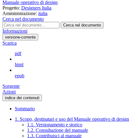
Manuale operativo di design
Progetto:
Designers Italia
Amministrazione:
italia
Cerca nel documento
Cerca nel documento
Informazioni
versione-corrente
Scarica
pdf
html
epub
Sorgente
Azioni
indice dei contenuti
Sommario
1. Scopo, destinatari e uso del Manuale operativo di design
1.1. Versionamento e storico
1.2. Consultazione del manuale
1.3. Contribuisci al manuale