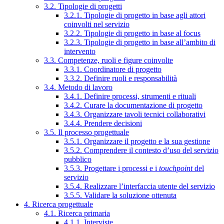
3.2. Tipologie di progetti
3.2.1. Tipologie di progetto in base agli attori
coinvolti nel servizio
3.2.2. Tipologie di progetto in base al focus
3.2.3. Tipologie di progetto in base all’ambito di
intervento
3.3. Competenze, ruoli e figure coinvolte
3.3.1. Coordinatore di progetto
3.3.2. Definire ruoli e responsabilità
3.4. Metodo di lavoro
3.4.1. Definire processi, strumenti e rituali
3.4.2. Curare la documentazione di progetto
3.4.3. Organizzare tavoli tecnici collaborativi
3.4.4. Prendere decisioni
3.5. Il processo progettuale
3.5.1. Organizzare il progetto e la sua gestione
3.5.2. Comprendere il contesto d’uso del servizio
pubblico
3.5.3. Progettare i processi e i
touchpoint
del
servizio
3.5.4. Realizzare l’interfaccia utente del servizio
3.5.5. Validare la soluzione ottenuta
4. Ricerca progettuale
4.1. Ricerca primaria
4.1.1. Interviste