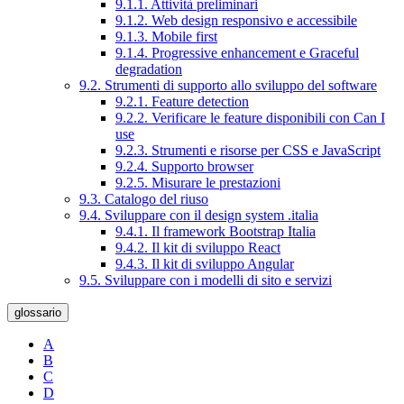
9.1.1. Attività preliminari
9.1.2. Web design responsivo e accessibile
9.1.3. Mobile first
9.1.4. Progressive enhancement e Graceful
degradation
9.2. Strumenti di supporto allo sviluppo del software
9.2.1. Feature detection
9.2.2. Verificare le feature disponibili con Can I
use
9.2.3. Strumenti e risorse per CSS e JavaScript
9.2.4. Supporto browser
9.2.5. Misurare le prestazioni
9.3. Catalogo del riuso
9.4. Sviluppare con il design system .italia
9.4.1. Il framework Bootstrap Italia
9.4.2. Il kit di sviluppo React
9.4.3. Il kit di sviluppo Angular
9.5. Sviluppare con i modelli di sito e servizi
glossario
A
B
C
D