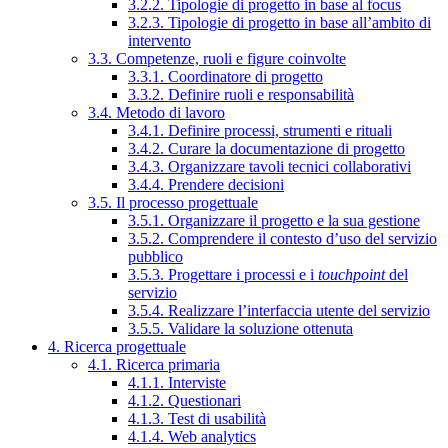
3.2.2. Tipologie di progetto in base al focus
3.2.3. Tipologie di progetto in base all’ambito di
intervento
3.3. Competenze, ruoli e figure coinvolte
3.3.1. Coordinatore di progetto
3.3.2. Definire ruoli e responsabilità
3.4. Metodo di lavoro
3.4.1. Definire processi, strumenti e rituali
3.4.2. Curare la documentazione di progetto
3.4.3. Organizzare tavoli tecnici collaborativi
3.4.4. Prendere decisioni
3.5. Il processo progettuale
3.5.1. Organizzare il progetto e la sua gestione
3.5.2. Comprendere il contesto d’uso del servizio
pubblico
3.5.3. Progettare i processi e i
touchpoint
del
servizio
3.5.4. Realizzare l’interfaccia utente del servizio
3.5.5. Validare la soluzione ottenuta
4. Ricerca progettuale
4.1. Ricerca primaria
4.1.1. Interviste
4.1.2. Questionari
4.1.3. Test di usabilità
4.1.4. Web analytics