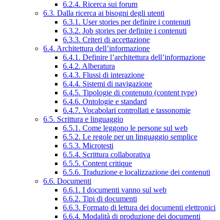
6.2.4. Ricerca sui forum
6.3. Dalla ricerca ai bisogni degli utenti
6.3.1. User stories per definire i contenuti
6.3.2. Job stories per definire i contenuti
6.3.3. Criteri di accettazione
6.4. Architettura dell’informazione
6.4.1. Definire l’architettura dell’informazione
6.4.2. Alberatura
6.4.3. Flussi di interazione
6.4.4. Sistemi di navigazione
6.4.5. Tipologie di contenuto (content type)
6.4.6. Ontologie e standard
6.4.7. Vocabolari controllati e tassonomie
6.5. Scrittura e linguaggio
6.5.1. Come leggono le persone sul web
6.5.2. Le regole per un linguaggio semplice
6.5.3. Microtesti
6.5.4. Scrittura collaborativa
6.5.5. Content critique
6.5.6. Traduzione e localizzazione dei contenuti
6.6. Documenti
6.6.1. I documenti vanno sul web
6.6.2. Tipi di documenti
6.6.3. Formato di lettura dei documenti elettronici
6.6.4. Modalità di produzione dei documenti