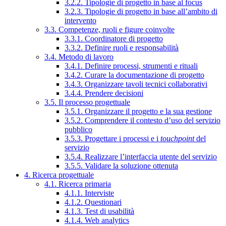
3.2.2. Tipologie di progetto in base al focus
3.2.3. Tipologie di progetto in base all’ambito di
intervento
3.3. Competenze, ruoli e figure coinvolte
3.3.1. Coordinatore di progetto
3.3.2. Definire ruoli e responsabilità
3.4. Metodo di lavoro
3.4.1. Definire processi, strumenti e rituali
3.4.2. Curare la documentazione di progetto
3.4.3. Organizzare tavoli tecnici collaborativi
3.4.4. Prendere decisioni
3.5. Il processo progettuale
3.5.1. Organizzare il progetto e la sua gestione
3.5.2. Comprendere il contesto d’uso del servizio
pubblico
3.5.3. Progettare i processi e i
touchpoint
del
servizio
3.5.4. Realizzare l’interfaccia utente del servizio
3.5.5. Validare la soluzione ottenuta
4. Ricerca progettuale
4.1. Ricerca primaria
4.1.1. Interviste
4.1.2. Questionari
4.1.3. Test di usabilità
4.1.4. Web analytics