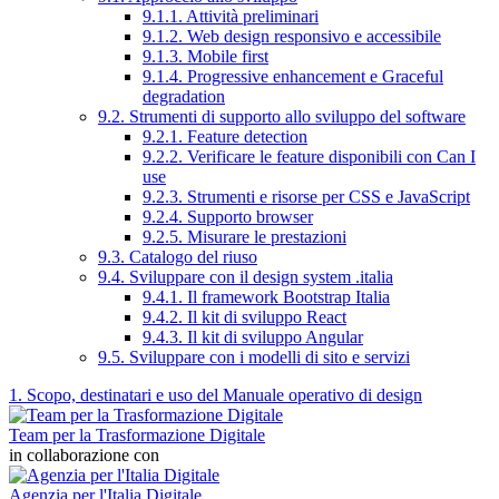
9.1.1. Attività preliminari
9.1.2. Web design responsivo e accessibile
9.1.3. Mobile first
9.1.4. Progressive enhancement e Graceful
degradation
9.2. Strumenti di supporto allo sviluppo del software
9.2.1. Feature detection
9.2.2. Verificare le feature disponibili con Can I
use
9.2.3. Strumenti e risorse per CSS e JavaScript
9.2.4. Supporto browser
9.2.5. Misurare le prestazioni
9.3. Catalogo del riuso
9.4. Sviluppare con il design system .italia
9.4.1. Il framework Bootstrap Italia
9.4.2. Il kit di sviluppo React
9.4.3. Il kit di sviluppo Angular
9.5. Sviluppare con i modelli di sito e servizi
1. Scopo, destinatari e uso del Manuale operativo di design
Team per la Trasformazione Digitale
in collaborazione con
Agenzia per l'Italia Digitale