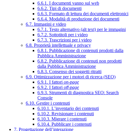
6.6.1. I documenti vanno sul web
6.6.2. Tipi di documenti
6.6.3. Formato di lettura dei documenti elettronici
6.6.4. Modalità di produzione dei documenti
6.7. Immagini e video
6.7.1. Testo alternativo (alt text) per le immagini
6.7.2. Sottotitoli per i video
6.7.3. Trascrizioni per i video
6.8. Proprietà intellettuale e privacy
6.8.1. Pubblicazione di contenuti prodotti dalla
Pubblica Amministrazione
6.8.2. Pubblicazione di contenuti non prodotti
dalla Pubblica Amministrazione
6.8.3. Consenso dei soggetti ritratti
6.9. Ottimizzazione per i motori di ricerca (SEO)
6.9.1. I fattori
on-page
6.9.2. I fattori
off-page
6.9.3. Strumenti di diagnostica SEO: Search
Console
6.10. Gestire i contenuti
6.10.1. L’inventario dei contenuti
6.10.2. Revisionare i contenuti
6.10.3. Migrare i contenuti
6.10.4. Pubblicare i contenuti
7. Progettazione dell’interazione