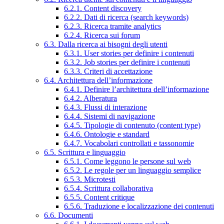
6.2.1. Content discovery
6.2.2. Dati di ricerca (search keywords)
6.2.3. Ricerca tramite analytics
6.2.4. Ricerca sui forum
6.3. Dalla ricerca ai bisogni degli utenti
6.3.1. User stories per definire i contenuti
6.3.2. Job stories per definire i contenuti
6.3.3. Criteri di accettazione
6.4. Architettura dell’informazione
6.4.1. Definire l’architettura dell’informazione
6.4.2. Alberatura
6.4.3. Flussi di interazione
6.4.4. Sistemi di navigazione
6.4.5. Tipologie di contenuto (content type)
6.4.6. Ontologie e standard
6.4.7. Vocabolari controllati e tassonomie
6.5. Scrittura e linguaggio
6.5.1. Come leggono le persone sul web
6.5.2. Le regole per un linguaggio semplice
6.5.3. Microtesti
6.5.4. Scrittura collaborativa
6.5.5. Content critique
6.5.6. Traduzione e localizzazione dei contenuti
6.6. Documenti