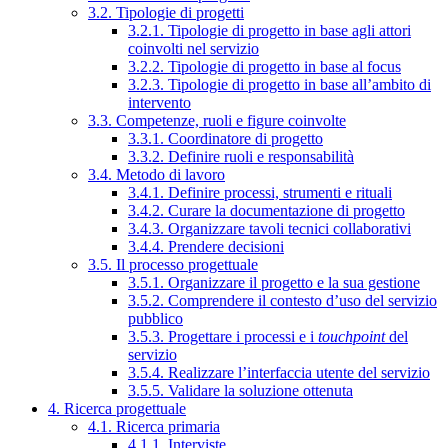
3.2. Tipologie di progetti
3.2.1. Tipologie di progetto in base agli attori
coinvolti nel servizio
3.2.2. Tipologie di progetto in base al focus
3.2.3. Tipologie di progetto in base all’ambito di
intervento
3.3. Competenze, ruoli e figure coinvolte
3.3.1. Coordinatore di progetto
3.3.2. Definire ruoli e responsabilità
3.4. Metodo di lavoro
3.4.1. Definire processi, strumenti e rituali
3.4.2. Curare la documentazione di progetto
3.4.3. Organizzare tavoli tecnici collaborativi
3.4.4. Prendere decisioni
3.5. Il processo progettuale
3.5.1. Organizzare il progetto e la sua gestione
3.5.2. Comprendere il contesto d’uso del servizio
pubblico
3.5.3. Progettare i processi e i
touchpoint
del
servizio
3.5.4. Realizzare l’interfaccia utente del servizio
3.5.5. Validare la soluzione ottenuta
4. Ricerca progettuale
4.1. Ricerca primaria
4.1.1. Interviste