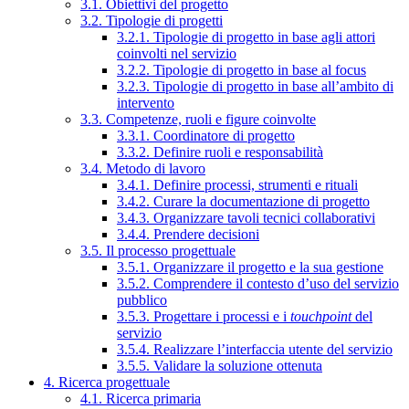
3.1. Obiettivi del progetto
3.2. Tipologie di progetti
3.2.1. Tipologie di progetto in base agli attori
coinvolti nel servizio
3.2.2. Tipologie di progetto in base al focus
3.2.3. Tipologie di progetto in base all’ambito di
intervento
3.3. Competenze, ruoli e figure coinvolte
3.3.1. Coordinatore di progetto
3.3.2. Definire ruoli e responsabilità
3.4. Metodo di lavoro
3.4.1. Definire processi, strumenti e rituali
3.4.2. Curare la documentazione di progetto
3.4.3. Organizzare tavoli tecnici collaborativi
3.4.4. Prendere decisioni
3.5. Il processo progettuale
3.5.1. Organizzare il progetto e la sua gestione
3.5.2. Comprendere il contesto d’uso del servizio
pubblico
3.5.3. Progettare i processi e i
touchpoint
del
servizio
3.5.4. Realizzare l’interfaccia utente del servizio
3.5.5. Validare la soluzione ottenuta
4. Ricerca progettuale
4.1. Ricerca primaria