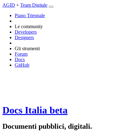
AGID
+
Team Digitale
Piano Triennale
Le community
Developers
Designers
Gli strumenti
Forum
Docs
GitHub
Docs Italia
beta
Documenti pubblici, digitali.