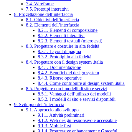
7.4. Wireframe
7.5. Prototipi interattivi
8. Progettazione dell’interfaccia
8.1. Obiettivi dell’interfaccia
8.2. Elementi dell’interfaccia
8.2.1. Elementi di composizione
8.2.2. Elementi interattivi
8.2.3. Elementi testuali (microtesti)
8.3. Progettare e costruire in alta fedeltà
8.3.1. Layout di pagina
8.3.2. Prototipi in alta fedeltà
8.4. Progettare con il design system .italia
8.4.1. Documentazione
8.4.2. Benefici del design system
8.4.3. Risorse operative
8.4.4. Come contribuire al design system .italia
8.5. Progettare con i modelli di sito e servizi
8.5.1. Vantaggi dell’utilizzo dei modelli
8.5.2. I modelli di sito e servizi disponibili
9. Sviluppo dell’interfaccia
9.1. Approccio allo sviluppo
9.1.1. Attività preliminari
9.1.2. Web design responsivo e accessibile
9.1.3. Mobile first
9.1.4. Progressive enhancement e Graceful