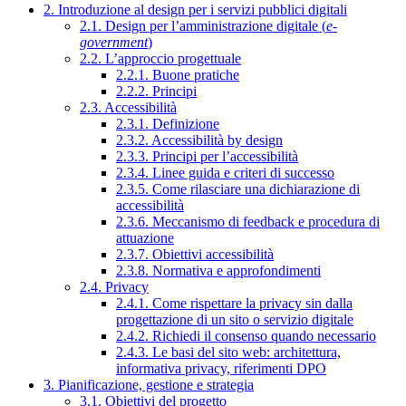
2. Introduzione al design per i servizi pubblici digitali
2.1. Design per l’amministrazione digitale (
e-
government
)
2.2. L’approccio progettuale
2.2.1. Buone pratiche
2.2.2. Principi
2.3. Accessibilità
2.3.1. Definizione
2.3.2. Accessibilità by design
2.3.3. Principi per l’accessibilità
2.3.4. Linee guida e criteri di successo
2.3.5. Come rilasciare una dichiarazione di
accessibilità
2.3.6. Meccanismo di feedback e procedura di
attuazione
2.3.7. Obiettivi accessibilità
2.3.8. Normativa e approfondimenti
2.4. Privacy
2.4.1. Come rispettare la privacy sin dalla
progettazione di un sito o servizio digitale
2.4.2. Richiedi il consenso quando necessario
2.4.3. Le basi del sito web: architettura,
informativa privacy, riferimenti DPO
3. Pianificazione, gestione e strategia
3.1. Obiettivi del progetto