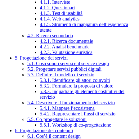
4.1.1. Interviste
4.1.2. Questionari
4.1.3. Test di usabilità
4.1.4. Web analytics
4.1.5. Strumenti di mappatura dell’esperienza
utente
4.2. Ricerca secondaria
4.2.1. Ricerca documentale
4.2.2. Analisi benchmark
4.2.3. Valutazione euristica
5. Progettazione dei servizi
5.1. Cosa sono i servizi e il service design
5.2. Progettare servizi pubblici digitali
5.3. Definire il modello di servizio
5.3.1. Identificare gli attori coinvolti
5.3.2. Formulare la proposta di valore
5.3.3. Inquadrare gli elementi costitutivi del
servizio
5.4. Descrivere il funzionamento del servizio
5.4.1. Mappare l’ecosistema
5.4.2. Rappresentare i flussi di servizio
5.5. Co-progettare le soluzioni
5.5.1. Workshop di co-progettazione
6. Progettazione dei contenuti
6.1. Cos’è il content design