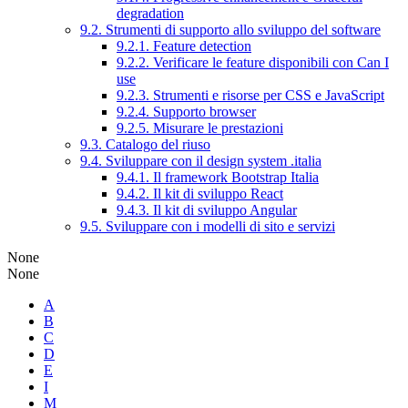
degradation
9.2. Strumenti di supporto allo sviluppo del software
9.2.1. Feature detection
9.2.2. Verificare le feature disponibili con Can I
use
9.2.3. Strumenti e risorse per CSS e JavaScript
9.2.4. Supporto browser
9.2.5. Misurare le prestazioni
9.3. Catalogo del riuso
9.4. Sviluppare con il design system .italia
9.4.1. Il framework Bootstrap Italia
9.4.2. Il kit di sviluppo React
9.4.3. Il kit di sviluppo Angular
9.5. Sviluppare con i modelli di sito e servizi
None
None
A
B
C
D
E
I
M