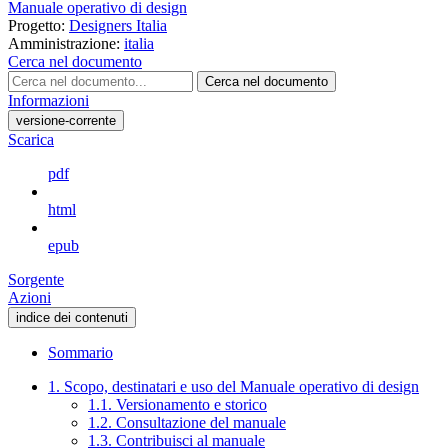
Manuale operativo di design
Progetto:
Designers Italia
Amministrazione:
italia
Cerca nel documento
Cerca nel documento
Informazioni
versione-corrente
Scarica
pdf
html
epub
Sorgente
Azioni
indice dei contenuti
Sommario
1. Scopo, destinatari e uso del Manuale operativo di design
1.1. Versionamento e storico
1.2. Consultazione del manuale
1.3. Contribuisci al manuale