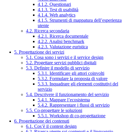
4.1.2. Questionari
4.1.3. Test di usabilità
4.1.4. Web analytics
4.1.5. Strumenti di mappatura dell’esperienza
utente
4.2. Ricerca secondaria
4.2.1. Ricerca documentale
4.2.2. Analisi benchmark
4.2.3. Valutazione euristica
5. Progettazione dei servizi
5.1. Cosa sono i servizi e il service design
5.2. Progettare servizi pubblici digitali
5.3. Definire il modello di servizio
5.3.1. Identificare gli attori coinvolti
5.3.2. Formulare la proposta di valore
5.3.3. Inquadrare gli elementi costitutivi del
servizio
5.4. Descrivere il funzionamento del servizio
5.4.1. Mappare l’ecosistema
5.4.2. Rappresentare i flussi di servizio
5.5. Co-progettare le soluzioni
5.5.1. Workshop di co-progettazione
6. Progettazione dei contenuti
6.1. Cos’è il content design
6.2. Ricerca utente sui contenuti e il linguaggio