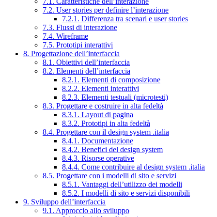
7.1. Caratteristiche dell’interazione
7.2. User stories per definire l’interazione
7.2.1. Differenza tra scenari e user stories
7.3. Flussi di interazione
7.4. Wireframe
7.5. Prototipi interattivi
8. Progettazione dell’interfaccia
8.1. Obiettivi dell’interfaccia
8.2. Elementi dell’interfaccia
8.2.1. Elementi di composizione
8.2.2. Elementi interattivi
8.2.3. Elementi testuali (microtesti)
8.3. Progettare e costruire in alta fedeltà
8.3.1. Layout di pagina
8.3.2. Prototipi in alta fedeltà
8.4. Progettare con il design system .italia
8.4.1. Documentazione
8.4.2. Benefici del design system
8.4.3. Risorse operative
8.4.4. Come contribuire al design system .italia
8.5. Progettare con i modelli di sito e servizi
8.5.1. Vantaggi dell’utilizzo dei modelli
8.5.2. I modelli di sito e servizi disponibili
9. Sviluppo dell’interfaccia
9.1. Approccio allo sviluppo