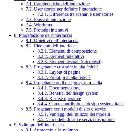
7.1. Caratteristiche dell’interazione
7.2. User stories per definire l’interazione
7.2.1. Differenza tra scenari e user stories
7.3. Flussi di interazione
7.4. Wireframe
7.5. Prototipi interattivi
8. Progettazione dell’interfaccia
8.1. Obiettivi dell’interfaccia
8.2. Elementi dell’interfaccia
8.2.1. Elementi di composizione
8.2.2. Elementi interattivi
8.2.3. Elementi testuali (microtesti)
8.3. Progettare e costruire in alta fedeltà
8.3.1. Layout di pagina
8.3.2. Prototipi in alta fedeltà
8.4. Progettare con il design system .italia
8.4.1. Documentazione
8.4.2. Benefici del design system
8.4.3. Risorse operative
8.4.4. Come contribuire al design system .italia
8.5. Progettare con i modelli di sito e servizi
8.5.1. Vantaggi dell’utilizzo dei modelli
8.5.2. I modelli di sito e servizi disponibili
9. Sviluppo dell’interfaccia
9.1. Approccio allo sviluppo