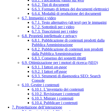
6.6.1. I documenti vanno sul web
6.6.2. Tipi di documenti
6.6.3. Formato di lettura dei documenti elettronici
6.6.4. Modalità di produzione dei documenti
6.7. Immagini e video
6.7.1. Testo alternativo (alt text) per le immagini
6.7.2. Sottotitoli per i video
6.7.3. Trascrizioni per i video
6.8. Proprietà intellettuale e privacy
6.8.1. Pubblicazione di contenuti prodotti dalla
Pubblica Amministrazione
6.8.2. Pubblicazione di contenuti non prodotti
dalla Pubblica Amministrazione
6.8.3. Consenso dei soggetti ritratti
6.9. Ottimizzazione per i motori di ricerca (SEO)
6.9.1. I fattori
on-page
6.9.2. I fattori
off-page
6.9.3. Strumenti di diagnostica SEO: Search
Console
6.10. Gestire i contenuti
6.10.1. L’inventario dei contenuti
6.10.2. Revisionare i contenuti
6.10.3. Migrare i contenuti
6.10.4. Pubblicare i contenuti
7. Progettazione dell’interazione