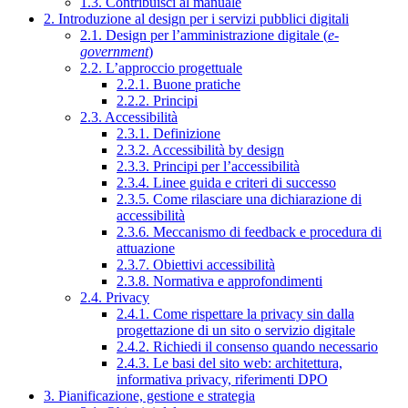
1.3. Contribuisci al manuale
2. Introduzione al design per i servizi pubblici digitali
2.1. Design per l’amministrazione digitale (
e-
government
)
2.2. L’approccio progettuale
2.2.1. Buone pratiche
2.2.2. Principi
2.3. Accessibilità
2.3.1. Definizione
2.3.2. Accessibilità by design
2.3.3. Principi per l’accessibilità
2.3.4. Linee guida e criteri di successo
2.3.5. Come rilasciare una dichiarazione di
accessibilità
2.3.6. Meccanismo di feedback e procedura di
attuazione
2.3.7. Obiettivi accessibilità
2.3.8. Normativa e approfondimenti
2.4. Privacy
2.4.1. Come rispettare la privacy sin dalla
progettazione di un sito o servizio digitale
2.4.2. Richiedi il consenso quando necessario
2.4.3. Le basi del sito web: architettura,
informativa privacy, riferimenti DPO
3. Pianificazione, gestione e strategia