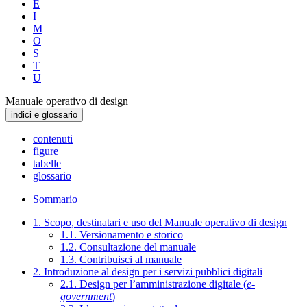
E
I
M
O
S
T
U
Manuale operativo di design
indici e glossario
contenuti
figure
tabelle
glossario
Sommario
1. Scopo, destinatari e uso del Manuale operativo di design
1.1. Versionamento e storico
1.2. Consultazione del manuale
1.3. Contribuisci al manuale
2. Introduzione al design per i servizi pubblici digitali
2.1. Design per l’amministrazione digitale (
e-
government
)