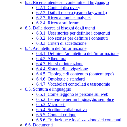
6.2. Ricerca utente sui contenuti e il linguaggio
6.2.1. Content discovery
6.2.2. Dati di ricerca (search keywords)
6.2.3. Ricerca tramite analytics
6.2.4. Ricerca sui forum
6.3. Dalla ricerca ai bisogni degli utenti
6.3.1. User stories per definire i contenuti
6.3.2. Job stories per definire i contenuti
6.3.3. Criteri di accettazione
6.4. Architettura dell’informazione
6.4.1. Definire l’architettura dell’informazione
6.4.2. Alberatura
6.4.3. Flussi di interazione
6.4.4. Sistemi di navigazione
6.4.5. Tipologie di contenuto (content type)
6.4.6. Ontologie e standard
6.4.7. Vocabolari controllati e tassonomie
6.5. Scrittura e linguaggio
6.5.1. Come leggono le persone sul web
6.5.2. Le regole per un linguaggio semplice
6.5.3. Microtesti
6.5.4. Scrittura collaborativa
6.5.5. Content critique
6.5.6. Traduzione e localizzazione dei contenuti
6.6. Documenti