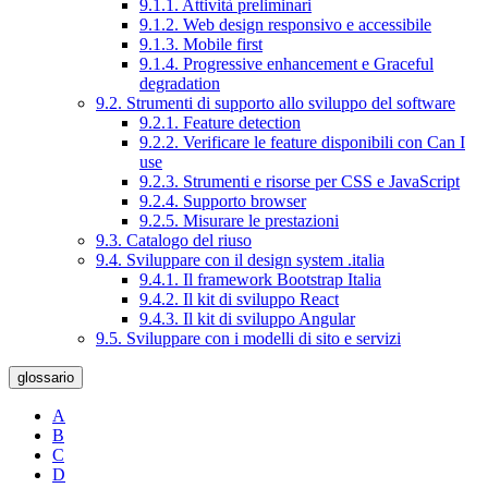
9.1.1. Attività preliminari
9.1.2. Web design responsivo e accessibile
9.1.3. Mobile first
9.1.4. Progressive enhancement e Graceful
degradation
9.2. Strumenti di supporto allo sviluppo del software
9.2.1. Feature detection
9.2.2. Verificare le feature disponibili con Can I
use
9.2.3. Strumenti e risorse per CSS e JavaScript
9.2.4. Supporto browser
9.2.5. Misurare le prestazioni
9.3. Catalogo del riuso
9.4. Sviluppare con il design system .italia
9.4.1. Il framework Bootstrap Italia
9.4.2. Il kit di sviluppo React
9.4.3. Il kit di sviluppo Angular
9.5. Sviluppare con i modelli di sito e servizi
glossario
A
B
C
D