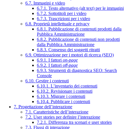
6.7. Immagini e video
6.7.1. Testo alternativo (alt text) per le immagini
6.7.2. Sottotitoli per i video
6.7.3. Trascrizioni per i video
6.8. Proprietà intellettuale e privacy
6.8.1. Pubblicazione di contenuti prodotti dalla
Pubblica Amministrazione
6.8.2. Pubblicazione di contenuti non prodotti
dalla Pubblica Amministrazione
6.8.3. Consenso dei soggetti ritratti
6.9. Ottimizzazione per i motori di ricerca (SEO)
6.9.1. I fattori
on-page
6.9.2. I fattori
off-page
6.9.3. Strumenti di diagnostica SEO: Search
Console
6.10. Gestire i contenuti
6.10.1. L’inventario dei contenuti
6.10.2. Revisionare i contenuti
6.10.3. Migrare i contenuti
6.10.4. Pubblicare i contenuti
7. Progettazione dell’interazione
7.1. Caratteristiche dell’interazione
7.2. User stories per definire l’interazione
7.2.1. Differenza tra scenari e user stories
7.3. Flussi di interazione