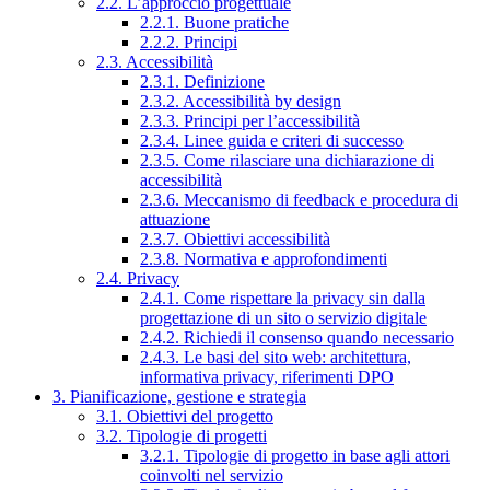
2.2. L’approccio progettuale
2.2.1. Buone pratiche
2.2.2. Principi
2.3. Accessibilità
2.3.1. Definizione
2.3.2. Accessibilità by design
2.3.3. Principi per l’accessibilità
2.3.4. Linee guida e criteri di successo
2.3.5. Come rilasciare una dichiarazione di
accessibilità
2.3.6. Meccanismo di feedback e procedura di
attuazione
2.3.7. Obiettivi accessibilità
2.3.8. Normativa e approfondimenti
2.4. Privacy
2.4.1. Come rispettare la privacy sin dalla
progettazione di un sito o servizio digitale
2.4.2. Richiedi il consenso quando necessario
2.4.3. Le basi del sito web: architettura,
informativa privacy, riferimenti DPO
3. Pianificazione, gestione e strategia
3.1. Obiettivi del progetto
3.2. Tipologie di progetti
3.2.1. Tipologie di progetto in base agli attori
coinvolti nel servizio