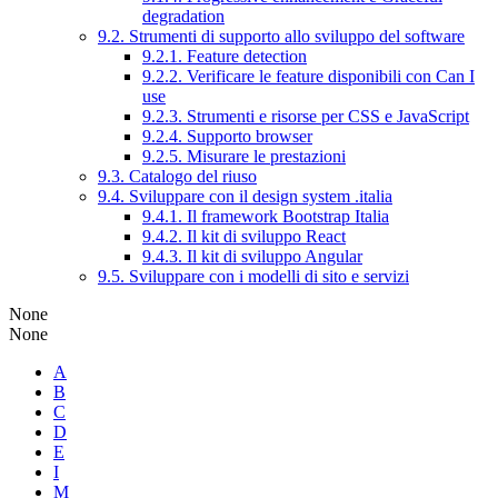
degradation
9.2. Strumenti di supporto allo sviluppo del software
9.2.1. Feature detection
9.2.2. Verificare le feature disponibili con Can I
use
9.2.3. Strumenti e risorse per CSS e JavaScript
9.2.4. Supporto browser
9.2.5. Misurare le prestazioni
9.3. Catalogo del riuso
9.4. Sviluppare con il design system .italia
9.4.1. Il framework Bootstrap Italia
9.4.2. Il kit di sviluppo React
9.4.3. Il kit di sviluppo Angular
9.5. Sviluppare con i modelli di sito e servizi
None
None
A
B
C
D
E
I
M