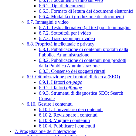
6.6.1. I documenti vanno sul web
6.6.2. Tipi di documenti
6.6.3. Formato di lettura dei documenti elettronici
6.6.4. Modalità di produzione dei documenti
6.7. Immagini e video
6.7.1. Testo alternativo (alt text) per le immagini
6.7.2. Sottotitoli per i video
6.7.3. Trascrizioni per i video
6.8. Proprietà intellettuale e privacy
6.8.1. Pubblicazione di contenuti prodotti dalla
Pubblica Amministrazione
6.8.2. Pubblicazione di contenuti non prodotti
dalla Pubblica Amministrazione
6.8.3. Consenso dei soggetti ritratti
6.9. Ottimizzazione per i motori di ricerca (SEO)
6.9.1. I fattori
on-page
6.9.2. I fattori
off-page
6.9.3. Strumenti di diagnostica SEO: Search
Console
6.10. Gestire i contenuti
6.10.1. L’inventario dei contenuti
6.10.2. Revisionare i contenuti
6.10.3. Migrare i contenuti
6.10.4. Pubblicare i contenuti
7. Progettazione dell’interazione