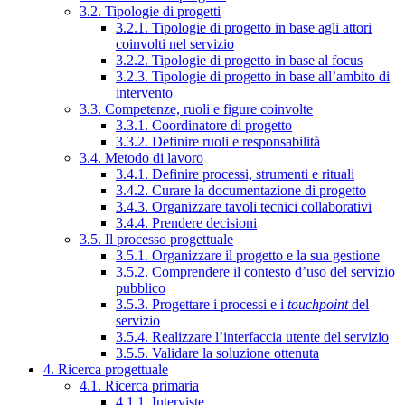
3.2. Tipologie di progetti
3.2.1. Tipologie di progetto in base agli attori
coinvolti nel servizio
3.2.2. Tipologie di progetto in base al focus
3.2.3. Tipologie di progetto in base all’ambito di
intervento
3.3. Competenze, ruoli e figure coinvolte
3.3.1. Coordinatore di progetto
3.3.2. Definire ruoli e responsabilità
3.4. Metodo di lavoro
3.4.1. Definire processi, strumenti e rituali
3.4.2. Curare la documentazione di progetto
3.4.3. Organizzare tavoli tecnici collaborativi
3.4.4. Prendere decisioni
3.5. Il processo progettuale
3.5.1. Organizzare il progetto e la sua gestione
3.5.2. Comprendere il contesto d’uso del servizio
pubblico
3.5.3. Progettare i processi e i
touchpoint
del
servizio
3.5.4. Realizzare l’interfaccia utente del servizio
3.5.5. Validare la soluzione ottenuta
4. Ricerca progettuale
4.1. Ricerca primaria
4.1.1. Interviste