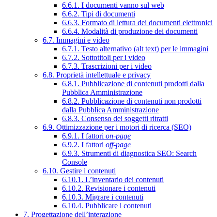
6.6.1. I documenti vanno sul web
6.6.2. Tipi di documenti
6.6.3. Formato di lettura dei documenti elettronici
6.6.4. Modalità di produzione dei documenti
6.7. Immagini e video
6.7.1. Testo alternativo (alt text) per le immagini
6.7.2. Sottotitoli per i video
6.7.3. Trascrizioni per i video
6.8. Proprietà intellettuale e privacy
6.8.1. Pubblicazione di contenuti prodotti dalla
Pubblica Amministrazione
6.8.2. Pubblicazione di contenuti non prodotti
dalla Pubblica Amministrazione
6.8.3. Consenso dei soggetti ritratti
6.9. Ottimizzazione per i motori di ricerca (SEO)
6.9.1. I fattori
on-page
6.9.2. I fattori
off-page
6.9.3. Strumenti di diagnostica SEO: Search
Console
6.10. Gestire i contenuti
6.10.1. L’inventario dei contenuti
6.10.2. Revisionare i contenuti
6.10.3. Migrare i contenuti
6.10.4. Pubblicare i contenuti
7. Progettazione dell’interazione