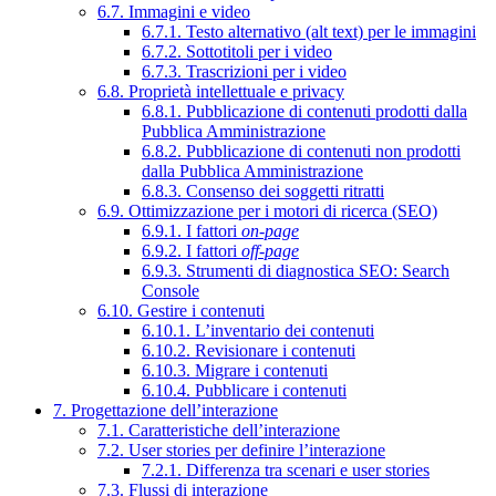
6.7. Immagini e video
6.7.1. Testo alternativo (alt text) per le immagini
6.7.2. Sottotitoli per i video
6.7.3. Trascrizioni per i video
6.8. Proprietà intellettuale e privacy
6.8.1. Pubblicazione di contenuti prodotti dalla
Pubblica Amministrazione
6.8.2. Pubblicazione di contenuti non prodotti
dalla Pubblica Amministrazione
6.8.3. Consenso dei soggetti ritratti
6.9. Ottimizzazione per i motori di ricerca (SEO)
6.9.1. I fattori
on-page
6.9.2. I fattori
off-page
6.9.3. Strumenti di diagnostica SEO: Search
Console
6.10. Gestire i contenuti
6.10.1. L’inventario dei contenuti
6.10.2. Revisionare i contenuti
6.10.3. Migrare i contenuti
6.10.4. Pubblicare i contenuti
7. Progettazione dell’interazione
7.1. Caratteristiche dell’interazione
7.2. User stories per definire l’interazione
7.2.1. Differenza tra scenari e user stories
7.3. Flussi di interazione