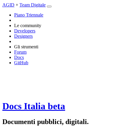
AGID
+
Team Digitale
Piano Triennale
Le community
Developers
Designers
Gli strumenti
Forum
Docs
GitHub
Docs Italia
beta
Documenti pubblici, digitali.