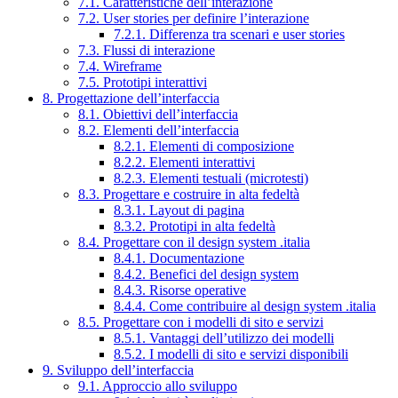
7.1. Caratteristiche dell’interazione
7.2. User stories per definire l’interazione
7.2.1. Differenza tra scenari e user stories
7.3. Flussi di interazione
7.4. Wireframe
7.5. Prototipi interattivi
8. Progettazione dell’interfaccia
8.1. Obiettivi dell’interfaccia
8.2. Elementi dell’interfaccia
8.2.1. Elementi di composizione
8.2.2. Elementi interattivi
8.2.3. Elementi testuali (microtesti)
8.3. Progettare e costruire in alta fedeltà
8.3.1. Layout di pagina
8.3.2. Prototipi in alta fedeltà
8.4. Progettare con il design system .italia
8.4.1. Documentazione
8.4.2. Benefici del design system
8.4.3. Risorse operative
8.4.4. Come contribuire al design system .italia
8.5. Progettare con i modelli di sito e servizi
8.5.1. Vantaggi dell’utilizzo dei modelli
8.5.2. I modelli di sito e servizi disponibili
9. Sviluppo dell’interfaccia
9.1. Approccio allo sviluppo