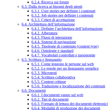
6.2.4. Ricerca sui forum
6.3. Dalla ricerca ai bisogni degli utenti
6.3.1. User stories per definire i contenuti
6.3.2. Job stories per definire i contenuti
6.3.3. Criteri di accettazione
6.4. Architettura dell’informazione
6.4.1. Definire l’architettura dell’informazione
6.4.2. Alberatura
6.4.3. Flussi di interazione
6.4.4. Sistemi di navigazione
6.4.5. Tipologie di contenuto (content type)
6.4.6. Ontologie e standard
6.4.7. Vocabolari controllati e tassonomie
6.5. Scrittura e linguaggio
6.5.1. Come leggono le persone sul web
6.5.2. Le regole per un linguaggio semplice
6.5.3. Microtesti
6.5.4. Scrittura collaborativa
6.5.5. Content critique
6.5.6. Traduzione e localizzazione dei contenuti
6.6. Documenti
6.6.1. I documenti vanno sul web
6.6.2. Tipi di documenti
6.6.3. Formato di lettura dei documenti elettronici
6.6.4. Modalità di produzione dei documenti