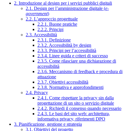
2. Introduzione al design per i servizi pubblici digitali
2.1. Design per l’amministrazione digitale (
e-
government
)
2.2. L’approccio progettuale
2.2.1. Buone pratiche
2.2.2. Principi
2.3. Accessibilità
2.3.1. Definizione
2.3.2. Accessibilità by design
2.3.3. Principi per l’accessibilità
2.3.4. Linee guida e criteri di successo
2.3.5. Come rilasciare una dichiarazione di
accessibilità
2.3.6. Meccanismo di feedback e procedura di
attuazione
2.3.7. Obiettivi accessibilità
2.3.8. Normativa e approfondimenti
2.4. Privacy
2.4.1. Come rispettare la privacy sin dalla
progettazione di un sito o servizio digitale
2.4.2. Richiedi il consenso quando necessario
2.4.3. Le basi del sito web: architettura,
informativa privacy, riferimenti DPO
3. Pianificazione, gestione e strategia
3.1. Obiettivi del progetto