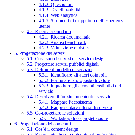
4.1.2. Questionari
4.1.3. Test di usabilità
4.1.4. Web analytics
4.1.5. Strumenti di mappatura dell’esperienza
utente
4.2. Ricerca secondaria
4.2.1. Ricerca documentale
4.2.2. Analisi benchmark
4.2.3. Valutazione euristica
5. Progettazione dei servizi
5.1. Cosa sono i servizi e il service design
5.2. Progettare servizi pubblici digitali
5.3. Definire il modello di servizio
5.3.1. Identificare gli attori coinvolti
5.3.2. Formulare la proposta di valore
5.3.3. Inquadrare gli elementi costitutivi del
servizio
5.4. Descrivere il funzionamento del servizio
5.4.1. Mappare l’ecosistema
5.4.2. Rappresentare i flussi di servizio
5.5. Co-progettare le soluzioni
5.5.1. Workshop di co-progettazione
6. Progettazione dei contenuti
6.1. Cos’è il content design
6.2. Ricerca utente sui contenuti e il linguaggio