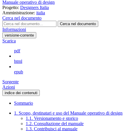
Manuale operativo di design
Progetto:
Designers Italia
Amministrazione:
italia
Cerca nel documento
Cerca nel documento
Informazioni
versione-corrente
Scarica
pdf
html
epub
Sorgente
Azioni
indice dei contenuti
Sommario
1. Scopo, destinatari e uso del Manuale operativo di design
1.1. Versionamento e storico
1.2. Consultazione del manuale
1.3. Contribuisci al manuale