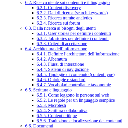
6.2. Ricerca utente sui contenuti e il linguaggio
6.2.1. Content discovery
6.2.2. Dati di ricerca (search keywords)
6.2.3. Ricerca tramite analytics
6.2.4. Ricerca sui forum
6.3. Dalla ricerca ai bisogni degli utenti
6.3.1. User stories per definire i contenuti
6.3.2. Job stories per definire i contenuti
6.3.3. Criteri di accettazione
6.4. Architettura dell’informazione
6.4.1. Definire l’architettura dell’informazione
6.4.2. Alberatura
6.4.3. Flussi di interazione
6.4.4. Sistemi di navigazione
6.4.5. Tipologie di contenuto (content type)
6.4.6. Ontologie e standard
6.4.7. Vocabolari controllati e tassonomie
6.5. Scrittura e linguaggio
6.5.1. Come leggono le persone sul web
6.5.2. Le regole per un linguaggio semplice
6.5.3. Microtesti
6.5.4. Scrittura collaborativa
6.5.5. Content critique
6.5.6. Traduzione e localizzazione dei contenuti
6.6. Documenti