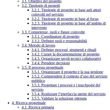
3.1. Obiettivi del progetto
3.2. Tipologie di progetti
3.2.1. Tipologie di progetto in base agli attori
coinvolti nel servizio
3.2.2. Tipologie di progetto in base al focus
3.2.3. Tipologie di progetto in base all’ambito di
intervento
3.3. Competenze, ruoli e figure coinvolte
3.3.1. Coordinatore di progetto
3.3.2. Definire ruoli e responsabilità
3.4. Metodo di lavoro
3.4.1. Definire processi, strumenti e rituali
3.4.2. Curare la documentazione di progetto
3.4.3. Organizzare tavoli tecnici collaborativi
3.4.4. Prendere decisioni
3.5. Il processo progettuale
3.5.1. Organizzare il progetto e la sua gestione
3.5.2. Comprendere il contesto d’uso del servizio
pubblico
3.5.3. Progettare i processi e i
touchpoint
del
servizio
3.5.4. Realizzare l’interfaccia utente del servizio
3.5.5. Validare la soluzione ottenuta
4. Ricerca progettuale
4.1. Ricerca primaria