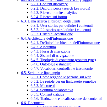
6.2.1. Content discovery
6.2.2. Dati di ricerca (search keywords)
6.2.3. Ricerca tramite analytics
6.2.4. Ricerca sui forum
6.3. Dalla ricerca ai bisogni degli utenti
6.3.1. User stories per definire i contenuti
6.3.2. Job stories per definire i contenuti
6.3.3. Criteri di accettazione
6.4. Architettura dell’informazione
6.4.1. Definire l’architettura dell’informazione
6.4.2. Alberatura
6.4.3. Flussi di interazione
6.4.4. Sistemi di navigazione
6.4.5. Tipologie di contenuto (content type)
6.4.6. Ontologie e standard
6.4.7. Vocabolari controllati e tassonomie
6.5. Scrittura e linguaggio
6.5.1. Come leggono le persone sul web
6.5.2. Le regole per un linguaggio semplice
6.5.3. Microtesti
6.5.4. Scrittura collaborativa
6.5.5. Content critique
6.5.6. Traduzione e localizzazione dei contenuti
6.6. Documenti