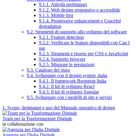
9.1.1. Attività preliminari
9.1.2. Web design responsivo e accessibile
9.1.3. Mobile first
9.1.4. Progressive enhancement e Graceful
degradation
9.2. Strumenti di supporto allo sviluppo del software
9.2.1. Feature detection
9.2.2. Verificare le feature disponibili con Can I
use
9.2.3. Strumenti e risorse per CSS e JavaScript
9.2.4. Supporto browser
9.2.5. Misurare le prestazioni
9.3. Catalogo del riuso
9.4. Sviluppare con il design system .italia
9.4.1. Il framework Bootstrap Italia
9.4.2. Il kit di sviluppo React
9.4.3. Il kit di sviluppo Angular
9.5. Sviluppare con i modelli di sito e servizi
1. Scopo, destinatari e uso del Manuale operativo di design
Team per la Trasformazione Digitale
in collaborazione con
Agenzia per l'Italia Digitale