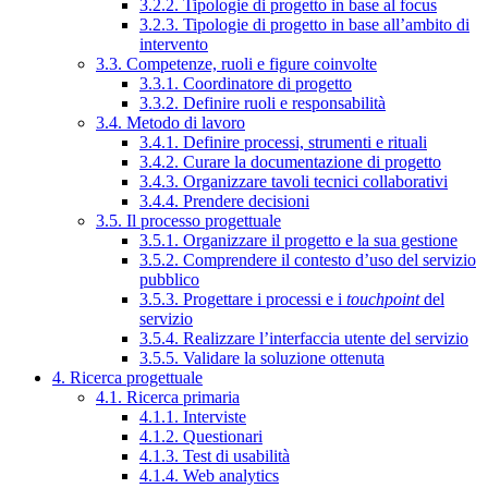
3.2.2. Tipologie di progetto in base al focus
3.2.3. Tipologie di progetto in base all’ambito di
intervento
3.3. Competenze, ruoli e figure coinvolte
3.3.1. Coordinatore di progetto
3.3.2. Definire ruoli e responsabilità
3.4. Metodo di lavoro
3.4.1. Definire processi, strumenti e rituali
3.4.2. Curare la documentazione di progetto
3.4.3. Organizzare tavoli tecnici collaborativi
3.4.4. Prendere decisioni
3.5. Il processo progettuale
3.5.1. Organizzare il progetto e la sua gestione
3.5.2. Comprendere il contesto d’uso del servizio
pubblico
3.5.3. Progettare i processi e i
touchpoint
del
servizio
3.5.4. Realizzare l’interfaccia utente del servizio
3.5.5. Validare la soluzione ottenuta
4. Ricerca progettuale
4.1. Ricerca primaria
4.1.1. Interviste
4.1.2. Questionari
4.1.3. Test di usabilità
4.1.4. Web analytics