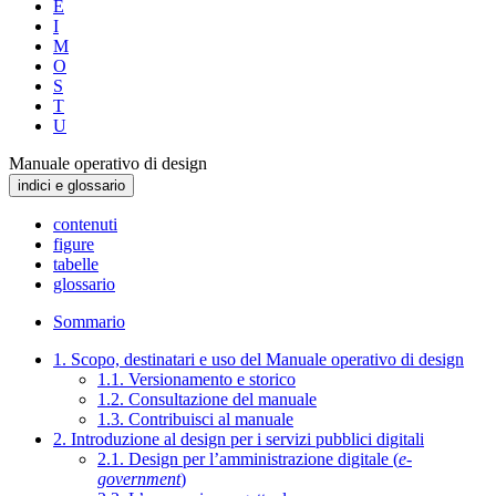
E
I
M
O
S
T
U
Manuale operativo di design
indici e glossario
contenuti
figure
tabelle
glossario
Sommario
1. Scopo, destinatari e uso del Manuale operativo di design
1.1. Versionamento e storico
1.2. Consultazione del manuale
1.3. Contribuisci al manuale
2. Introduzione al design per i servizi pubblici digitali
2.1. Design per l’amministrazione digitale (
e-
government
)