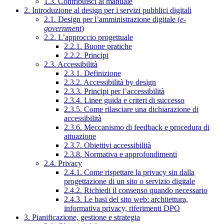
1.3. Contribuisci al manuale
2. Introduzione al design per i servizi pubblici digitali
2.1. Design per l’amministrazione digitale (
e-
government
)
2.2. L’approccio progettuale
2.2.1. Buone pratiche
2.2.2. Principi
2.3. Accessibilità
2.3.1. Definizione
2.3.2. Accessibilità by design
2.3.3. Principi per l’accessibilità
2.3.4. Linee guida e criteri di successo
2.3.5. Come rilasciare una dichiarazione di
accessibilità
2.3.6. Meccanismo di feedback e procedura di
attuazione
2.3.7. Obiettivi accessibilità
2.3.8. Normativa e approfondimenti
2.4. Privacy
2.4.1. Come rispettare la privacy sin dalla
progettazione di un sito o servizio digitale
2.4.2. Richiedi il consenso quando necessario
2.4.3. Le basi del sito web: architettura,
informativa privacy, riferimenti DPO
3. Pianificazione, gestione e strategia