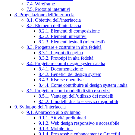
7.4. Wireframe
7.5. Prototipi interattivi
8. Progettazione dell’interfaccia
8.1. Obiettivi dell’interfaccia
8.2. Elementi dell’interfaccia
8.2.1. Elementi di composizione
8.2.2. Elementi interattivi
8.2.3. Elementi testuali (microtesti)
8.3. Progettare e costruire in alta fedeltà
8.3.1. Layout di pagina
8.3.2. Prototipi in alta fedeltà
8.4. Progettare con il design system .italia
8.4.1. Documentazione
8.4.2. Benefici del design system
8.4.3. Risorse operative
8.4.4. Come contribuire al design system .italia
8.5. Progettare con i modelli di sito e servizi
8.5.1. Vantaggi dell’utilizzo dei modelli
8.5.2. I modelli di sito e servizi disponibili
9. Sviluppo dell’interfaccia
9.1. Approccio allo sviluppo
9.1.1. Attività preliminari
9.1.2. Web design responsivo e accessibile
9.1.3. Mobile first
9.1.4. Progressive enhancement e Graceful