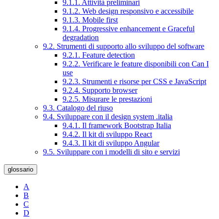
9.1.1. Attività preliminari
9.1.2. Web design responsivo e accessibile
9.1.3. Mobile first
9.1.4. Progressive enhancement e Graceful
degradation
9.2. Strumenti di supporto allo sviluppo del software
9.2.1. Feature detection
9.2.2. Verificare le feature disponibili con Can I
use
9.2.3. Strumenti e risorse per CSS e JavaScript
9.2.4. Supporto browser
9.2.5. Misurare le prestazioni
9.3. Catalogo del riuso
9.4. Sviluppare con il design system .italia
9.4.1. Il framework Bootstrap Italia
9.4.2. Il kit di sviluppo React
9.4.3. Il kit di sviluppo Angular
9.5. Sviluppare con i modelli di sito e servizi
glossario
A
B
C
D