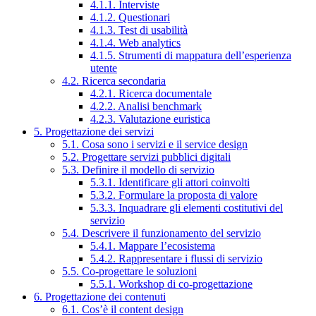
4.1.1. Interviste
4.1.2. Questionari
4.1.3. Test di usabilità
4.1.4. Web analytics
4.1.5. Strumenti di mappatura dell’esperienza
utente
4.2. Ricerca secondaria
4.2.1. Ricerca documentale
4.2.2. Analisi benchmark
4.2.3. Valutazione euristica
5. Progettazione dei servizi
5.1. Cosa sono i servizi e il service design
5.2. Progettare servizi pubblici digitali
5.3. Definire il modello di servizio
5.3.1. Identificare gli attori coinvolti
5.3.2. Formulare la proposta di valore
5.3.3. Inquadrare gli elementi costitutivi del
servizio
5.4. Descrivere il funzionamento del servizio
5.4.1. Mappare l’ecosistema
5.4.2. Rappresentare i flussi di servizio
5.5. Co-progettare le soluzioni
5.5.1. Workshop di co-progettazione
6. Progettazione dei contenuti
6.1. Cos’è il content design