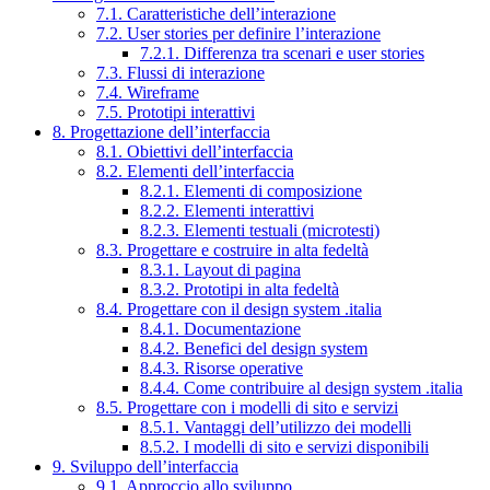
7.1. Caratteristiche dell’interazione
7.2. User stories per definire l’interazione
7.2.1. Differenza tra scenari e user stories
7.3. Flussi di interazione
7.4. Wireframe
7.5. Prototipi interattivi
8. Progettazione dell’interfaccia
8.1. Obiettivi dell’interfaccia
8.2. Elementi dell’interfaccia
8.2.1. Elementi di composizione
8.2.2. Elementi interattivi
8.2.3. Elementi testuali (microtesti)
8.3. Progettare e costruire in alta fedeltà
8.3.1. Layout di pagina
8.3.2. Prototipi in alta fedeltà
8.4. Progettare con il design system .italia
8.4.1. Documentazione
8.4.2. Benefici del design system
8.4.3. Risorse operative
8.4.4. Come contribuire al design system .italia
8.5. Progettare con i modelli di sito e servizi
8.5.1. Vantaggi dell’utilizzo dei modelli
8.5.2. I modelli di sito e servizi disponibili
9. Sviluppo dell’interfaccia
9.1. Approccio allo sviluppo