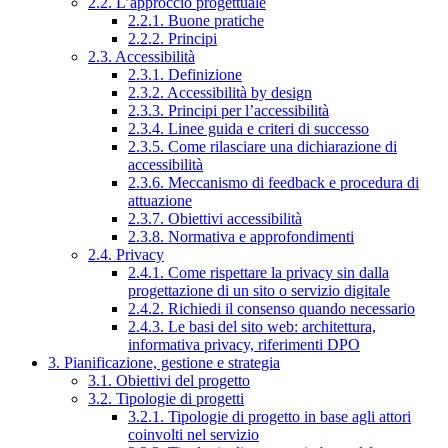
2.2. L’approccio progettuale
2.2.1. Buone pratiche
2.2.2. Principi
2.3. Accessibilità
2.3.1. Definizione
2.3.2. Accessibilità by design
2.3.3. Principi per l’accessibilità
2.3.4. Linee guida e criteri di successo
2.3.5. Come rilasciare una dichiarazione di
accessibilità
2.3.6. Meccanismo di feedback e procedura di
attuazione
2.3.7. Obiettivi accessibilità
2.3.8. Normativa e approfondimenti
2.4. Privacy
2.4.1. Come rispettare la privacy sin dalla
progettazione di un sito o servizio digitale
2.4.2. Richiedi il consenso quando necessario
2.4.3. Le basi del sito web: architettura,
informativa privacy, riferimenti DPO
3. Pianificazione, gestione e strategia
3.1. Obiettivi del progetto
3.2. Tipologie di progetti
3.2.1. Tipologie di progetto in base agli attori
coinvolti nel servizio