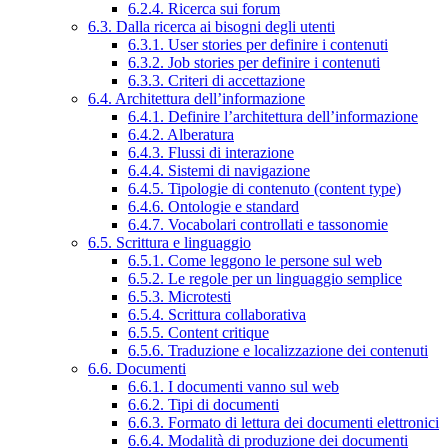
6.2.4. Ricerca sui forum
6.3. Dalla ricerca ai bisogni degli utenti
6.3.1. User stories per definire i contenuti
6.3.2. Job stories per definire i contenuti
6.3.3. Criteri di accettazione
6.4. Architettura dell’informazione
6.4.1. Definire l’architettura dell’informazione
6.4.2. Alberatura
6.4.3. Flussi di interazione
6.4.4. Sistemi di navigazione
6.4.5. Tipologie di contenuto (content type)
6.4.6. Ontologie e standard
6.4.7. Vocabolari controllati e tassonomie
6.5. Scrittura e linguaggio
6.5.1. Come leggono le persone sul web
6.5.2. Le regole per un linguaggio semplice
6.5.3. Microtesti
6.5.4. Scrittura collaborativa
6.5.5. Content critique
6.5.6. Traduzione e localizzazione dei contenuti
6.6. Documenti
6.6.1. I documenti vanno sul web
6.6.2. Tipi di documenti
6.6.3. Formato di lettura dei documenti elettronici
6.6.4. Modalità di produzione dei documenti