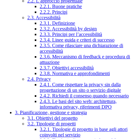
2.2. L’approccio progettuale
2.2.1. Buone pratiche
2.2.2. Principi
2.3. Accessibilità
2.3.1. Definizione
2.3.2. Accessibilità by design
2.3.3. Principi per l’accessibilità
2.3.4. Linee guida e criteri di successo
2.3.5. Come rilasciare una dichiarazione di
accessibilità
2.3.6. Meccanismo di feedback e procedura di
attuazione
2.3.7. Obiettivi accessibilità
2.3.8. Normativa e approfondimenti
2.4. Privacy
2.4.1. Come rispettare la privacy sin dalla
progettazione di un sito o servizio digitale
2.4.2. Richiedi il consenso quando necessario
2.4.3. Le basi del sito web: architettura,
informativa privacy, riferimenti DPO
3. Pianificazione, gestione e strategia
3.1. Obiettivi del progetto
3.2. Tipologie di progetti
3.2.1. Tipologie di progetto in base agli attori
coinvolti nel servizio