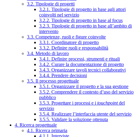
3.2. Tipologie di progetti
3.2.1. Tipologie di progetto in base agli attori
coinvolti nel servizio
3.2.2. Tipologie di progetto in base al focus
3.2.3. Tipologie di progetto in base all’ambito di
intervento
3.3. Competenze, ruoli e figure coinvolte
3.3.1. Coordinatore di progetto
3.3.2. Definire ruoli e responsabilità
3.4. Metodo di lavoro
3.4.1. Definire processi, strumenti e rituali
3.4.2. Curare la documentazione di progetto
3.4.3. Organizzare tavoli tecnici collaborativi
3.4.4. Prendere decisioni
3.5. Il processo progettuale
3.5.1. Organizzare il progetto e la sua gestione
3.5.2. Comprendere il contesto d’uso del servizio
pubblico
3.5.3. Progettare i processi e i
touchpoint
del
servizio
3.5.4. Realizzare l’interfaccia utente del servizio
3.5.5. Validare la soluzione ottenuta
4. Ricerca progettuale
4.1. Ricerca primaria
4.1.1. Interviste