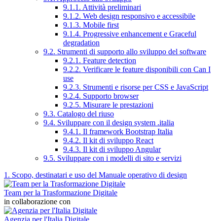
9.1.1. Attività preliminari
9.1.2. Web design responsivo e accessibile
9.1.3. Mobile first
9.1.4. Progressive enhancement e Graceful
degradation
9.2. Strumenti di supporto allo sviluppo del software
9.2.1. Feature detection
9.2.2. Verificare le feature disponibili con Can I
use
9.2.3. Strumenti e risorse per CSS e JavaScript
9.2.4. Supporto browser
9.2.5. Misurare le prestazioni
9.3. Catalogo del riuso
9.4. Sviluppare con il design system .italia
9.4.1. Il framework Bootstrap Italia
9.4.2. Il kit di sviluppo React
9.4.3. Il kit di sviluppo Angular
9.5. Sviluppare con i modelli di sito e servizi
1. Scopo, destinatari e uso del Manuale operativo di design
Team per la Trasformazione Digitale
in collaborazione con
Agenzia per l'Italia Digitale