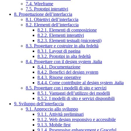
7.4. Wireframe
7.5. Prototipi interattivi
8. Progettazione dell’interfaccia
8.1. Obiettivi dell’interfaccia
8.2. Elementi dell’interfaccia
8.2.1. Elementi di composizione
8.2.2. Elementi interattivi
8.2.3. Elementi testuali (microtesti)
8.3. Progettare e costruire in alta fedeltà
8.3.1. Layout di pagina
8.3.2. Prototipi in alta fedeltà
8.4. Progettare con il design system .italia
8.4.1. Documentazione
8.4.2. Benefici del design system
8.4.3. Risorse operative
8.4.4. Come contribuire al design system .italia
8.5. Progettare con i modelli di sito e servizi
8.5.1. Vantaggi dell’utilizzo dei modelli
8.5.2. I modelli di sito e servizi disponibili
9. Sviluppo dell’interfaccia
9.1. Approccio allo sviluppo
9.1.1. Attività preliminari
9.1.2. Web design responsivo e accessibile
9.1.3. Mobile first
9.1.4. Progressive enhancement e Graceful