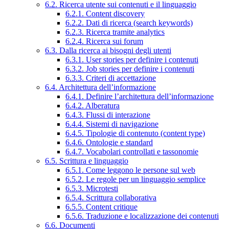
6.2. Ricerca utente sui contenuti e il linguaggio
6.2.1. Content discovery
6.2.2. Dati di ricerca (search keywords)
6.2.3. Ricerca tramite analytics
6.2.4. Ricerca sui forum
6.3. Dalla ricerca ai bisogni degli utenti
6.3.1. User stories per definire i contenuti
6.3.2. Job stories per definire i contenuti
6.3.3. Criteri di accettazione
6.4. Architettura dell’informazione
6.4.1. Definire l’architettura dell’informazione
6.4.2. Alberatura
6.4.3. Flussi di interazione
6.4.4. Sistemi di navigazione
6.4.5. Tipologie di contenuto (content type)
6.4.6. Ontologie e standard
6.4.7. Vocabolari controllati e tassonomie
6.5. Scrittura e linguaggio
6.5.1. Come leggono le persone sul web
6.5.2. Le regole per un linguaggio semplice
6.5.3. Microtesti
6.5.4. Scrittura collaborativa
6.5.5. Content critique
6.5.6. Traduzione e localizzazione dei contenuti
6.6. Documenti