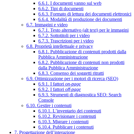
6.6.1. I documenti vanno sul web
6.6.2. Tipi di documenti
6.6.3. Formato di lettura dei documenti elettronici
6.6.4. Modalità di produzione dei documenti
6.7. Immagini e video
6.7.1. Testo alternativo (alt text) per le immagini
6.7.2. Sottotitoli per i video
6.7.3. Trascrizioni per i video
6.8. Proprietà intellettuale e privacy
6.8.1. Pubblicazione di contenuti prodotti dalla
Pubblica Amministrazione
6.8.2. Pubblicazione di contenuti non prodotti
dalla Pubblica Amministrazione
6.8.3. Consenso dei soggetti ritratti
6.9. Ottimizzazione per i motori di ricerca (SEO)
6.9.1. I fattori
on-page
6.9.2. I fattori
off-page
6.9.3. Strumenti di diagnostica SEO: Search
Console
6.10. Gestire i contenuti
6.10.1. L’inventario dei contenuti
6.10.2. Revisionare i contenuti
6.10.3. Migrare i contenuti
6.10.4. Pubblicare i contenuti
7. Progettazione dell’interazione