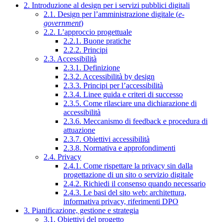
2. Introduzione al design per i servizi pubblici digitali
2.1. Design per l’amministrazione digitale (
e-
government
)
2.2. L’approccio progettuale
2.2.1. Buone pratiche
2.2.2. Principi
2.3. Accessibilità
2.3.1. Definizione
2.3.2. Accessibilità by design
2.3.3. Principi per l’accessibilità
2.3.4. Linee guida e criteri di successo
2.3.5. Come rilasciare una dichiarazione di
accessibilità
2.3.6. Meccanismo di feedback e procedura di
attuazione
2.3.7. Obiettivi accessibilità
2.3.8. Normativa e approfondimenti
2.4. Privacy
2.4.1. Come rispettare la privacy sin dalla
progettazione di un sito o servizio digitale
2.4.2. Richiedi il consenso quando necessario
2.4.3. Le basi del sito web: architettura,
informativa privacy, riferimenti DPO
3. Pianificazione, gestione e strategia
3.1. Obiettivi del progetto