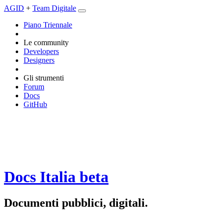
AGID
+
Team Digitale
Piano Triennale
Le community
Developers
Designers
Gli strumenti
Forum
Docs
GitHub
Docs Italia
beta
Documenti pubblici, digitali.