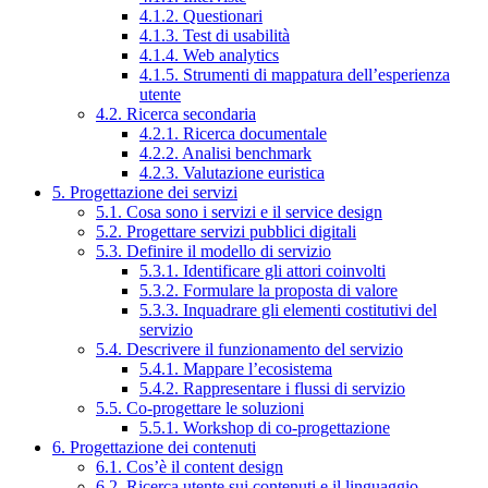
4.1.2. Questionari
4.1.3. Test di usabilità
4.1.4. Web analytics
4.1.5. Strumenti di mappatura dell’esperienza
utente
4.2. Ricerca secondaria
4.2.1. Ricerca documentale
4.2.2. Analisi benchmark
4.2.3. Valutazione euristica
5. Progettazione dei servizi
5.1. Cosa sono i servizi e il service design
5.2. Progettare servizi pubblici digitali
5.3. Definire il modello di servizio
5.3.1. Identificare gli attori coinvolti
5.3.2. Formulare la proposta di valore
5.3.3. Inquadrare gli elementi costitutivi del
servizio
5.4. Descrivere il funzionamento del servizio
5.4.1. Mappare l’ecosistema
5.4.2. Rappresentare i flussi di servizio
5.5. Co-progettare le soluzioni
5.5.1. Workshop di co-progettazione
6. Progettazione dei contenuti
6.1. Cos’è il content design
6.2. Ricerca utente sui contenuti e il linguaggio