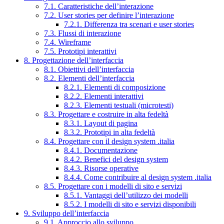
7.1. Caratteristiche dell’interazione
7.2. User stories per definire l’interazione
7.2.1. Differenza tra scenari e user stories
7.3. Flussi di interazione
7.4. Wireframe
7.5. Prototipi interattivi
8. Progettazione dell’interfaccia
8.1. Obiettivi dell’interfaccia
8.2. Elementi dell’interfaccia
8.2.1. Elementi di composizione
8.2.2. Elementi interattivi
8.2.3. Elementi testuali (microtesti)
8.3. Progettare e costruire in alta fedeltà
8.3.1. Layout di pagina
8.3.2. Prototipi in alta fedeltà
8.4. Progettare con il design system .italia
8.4.1. Documentazione
8.4.2. Benefici del design system
8.4.3. Risorse operative
8.4.4. Come contribuire al design system .italia
8.5. Progettare con i modelli di sito e servizi
8.5.1. Vantaggi dell’utilizzo dei modelli
8.5.2. I modelli di sito e servizi disponibili
9. Sviluppo dell’interfaccia
9.1. Approccio allo sviluppo