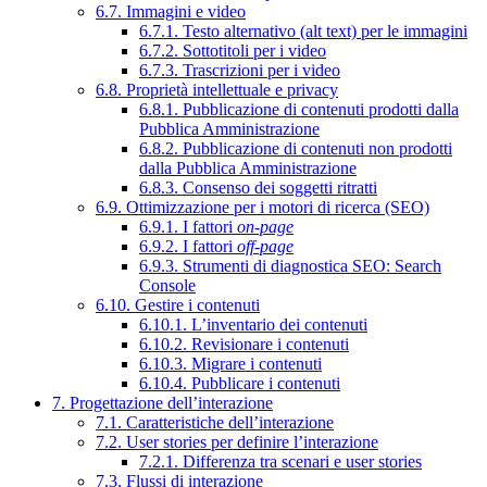
6.7. Immagini e video
6.7.1. Testo alternativo (alt text) per le immagini
6.7.2. Sottotitoli per i video
6.7.3. Trascrizioni per i video
6.8. Proprietà intellettuale e privacy
6.8.1. Pubblicazione di contenuti prodotti dalla
Pubblica Amministrazione
6.8.2. Pubblicazione di contenuti non prodotti
dalla Pubblica Amministrazione
6.8.3. Consenso dei soggetti ritratti
6.9. Ottimizzazione per i motori di ricerca (SEO)
6.9.1. I fattori
on-page
6.9.2. I fattori
off-page
6.9.3. Strumenti di diagnostica SEO: Search
Console
6.10. Gestire i contenuti
6.10.1. L’inventario dei contenuti
6.10.2. Revisionare i contenuti
6.10.3. Migrare i contenuti
6.10.4. Pubblicare i contenuti
7. Progettazione dell’interazione
7.1. Caratteristiche dell’interazione
7.2. User stories per definire l’interazione
7.2.1. Differenza tra scenari e user stories
7.3. Flussi di interazione