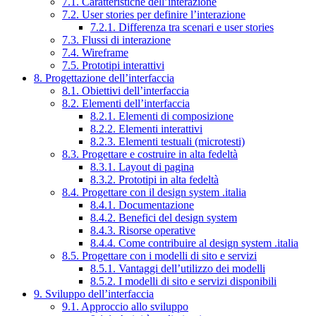
7.1. Caratteristiche dell’interazione
7.2. User stories per definire l’interazione
7.2.1. Differenza tra scenari e user stories
7.3. Flussi di interazione
7.4. Wireframe
7.5. Prototipi interattivi
8. Progettazione dell’interfaccia
8.1. Obiettivi dell’interfaccia
8.2. Elementi dell’interfaccia
8.2.1. Elementi di composizione
8.2.2. Elementi interattivi
8.2.3. Elementi testuali (microtesti)
8.3. Progettare e costruire in alta fedeltà
8.3.1. Layout di pagina
8.3.2. Prototipi in alta fedeltà
8.4. Progettare con il design system .italia
8.4.1. Documentazione
8.4.2. Benefici del design system
8.4.3. Risorse operative
8.4.4. Come contribuire al design system .italia
8.5. Progettare con i modelli di sito e servizi
8.5.1. Vantaggi dell’utilizzo dei modelli
8.5.2. I modelli di sito e servizi disponibili
9. Sviluppo dell’interfaccia
9.1. Approccio allo sviluppo