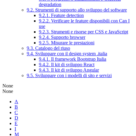
degradation
9.2. Strumenti di supporto allo sviluppo del software
9.2.1. Feature detection
9.2.2. Verificare le feature disponibili con Can I
use
9.2.3. Strumenti e risorse per CSS e JavaScript
9.2.4. Supporto browser
9.2.5. Misurare le prestazioni
9.3. Catalogo del riuso
9.4. Sviluppare con il design system .italia
9.4.1. Il framework Bootstrap Italia
9.4.2. Il kit di sviluppo React
9.4.3. Il kit di sviluppo Angular
9.5. Sviluppare con i modelli di sito e servizi
None
None
A
B
C
D
E
I
M