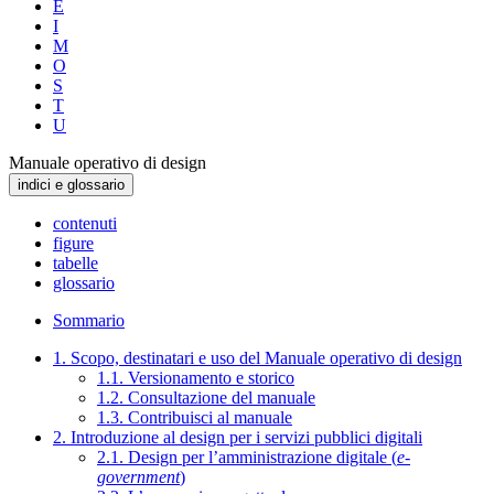
E
I
M
O
S
T
U
Manuale operativo di design
indici e glossario
contenuti
figure
tabelle
glossario
Sommario
1. Scopo, destinatari e uso del Manuale operativo di design
1.1. Versionamento e storico
1.2. Consultazione del manuale
1.3. Contribuisci al manuale
2. Introduzione al design per i servizi pubblici digitali
2.1. Design per l’amministrazione digitale (
e-
government
)