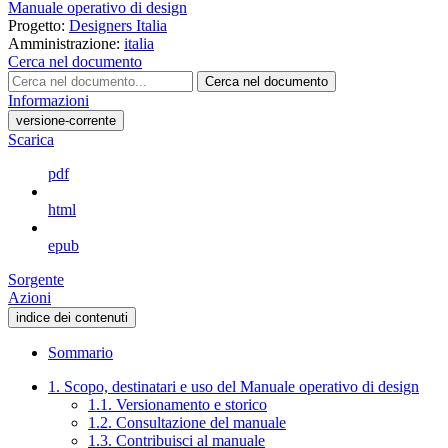
Manuale operativo di design
Progetto:
Designers Italia
Amministrazione:
italia
Cerca nel documento
Cerca nel documento
Informazioni
versione-corrente
Scarica
pdf
html
epub
Sorgente
Azioni
indice dei contenuti
Sommario
1. Scopo, destinatari e uso del Manuale operativo di design
1.1. Versionamento e storico
1.2. Consultazione del manuale
1.3. Contribuisci al manuale