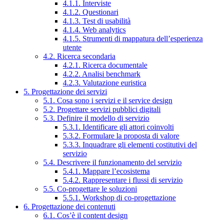
4.1.1. Interviste
4.1.2. Questionari
4.1.3. Test di usabilità
4.1.4. Web analytics
4.1.5. Strumenti di mappatura dell’esperienza
utente
4.2. Ricerca secondaria
4.2.1. Ricerca documentale
4.2.2. Analisi benchmark
4.2.3. Valutazione euristica
5. Progettazione dei servizi
5.1. Cosa sono i servizi e il service design
5.2. Progettare servizi pubblici digitali
5.3. Definire il modello di servizio
5.3.1. Identificare gli attori coinvolti
5.3.2. Formulare la proposta di valore
5.3.3. Inquadrare gli elementi costitutivi del
servizio
5.4. Descrivere il funzionamento del servizio
5.4.1. Mappare l’ecosistema
5.4.2. Rappresentare i flussi di servizio
5.5. Co-progettare le soluzioni
5.5.1. Workshop di co-progettazione
6. Progettazione dei contenuti
6.1. Cos’è il content design