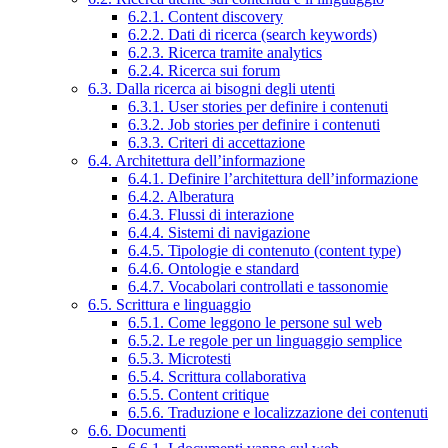
6.2.1. Content discovery
6.2.2. Dati di ricerca (search keywords)
6.2.3. Ricerca tramite analytics
6.2.4. Ricerca sui forum
6.3. Dalla ricerca ai bisogni degli utenti
6.3.1. User stories per definire i contenuti
6.3.2. Job stories per definire i contenuti
6.3.3. Criteri di accettazione
6.4. Architettura dell’informazione
6.4.1. Definire l’architettura dell’informazione
6.4.2. Alberatura
6.4.3. Flussi di interazione
6.4.4. Sistemi di navigazione
6.4.5. Tipologie di contenuto (content type)
6.4.6. Ontologie e standard
6.4.7. Vocabolari controllati e tassonomie
6.5. Scrittura e linguaggio
6.5.1. Come leggono le persone sul web
6.5.2. Le regole per un linguaggio semplice
6.5.3. Microtesti
6.5.4. Scrittura collaborativa
6.5.5. Content critique
6.5.6. Traduzione e localizzazione dei contenuti
6.6. Documenti