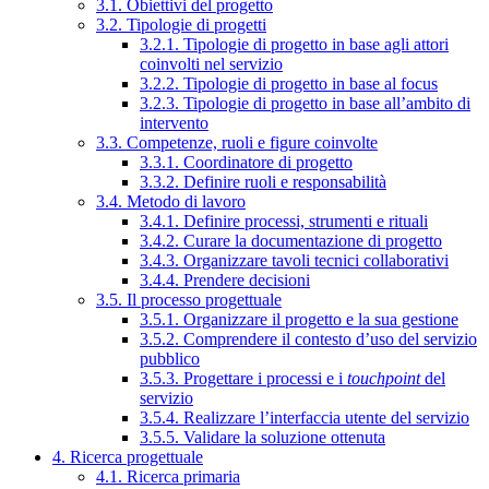
3.1. Obiettivi del progetto
3.2. Tipologie di progetti
3.2.1. Tipologie di progetto in base agli attori
coinvolti nel servizio
3.2.2. Tipologie di progetto in base al focus
3.2.3. Tipologie di progetto in base all’ambito di
intervento
3.3. Competenze, ruoli e figure coinvolte
3.3.1. Coordinatore di progetto
3.3.2. Definire ruoli e responsabilità
3.4. Metodo di lavoro
3.4.1. Definire processi, strumenti e rituali
3.4.2. Curare la documentazione di progetto
3.4.3. Organizzare tavoli tecnici collaborativi
3.4.4. Prendere decisioni
3.5. Il processo progettuale
3.5.1. Organizzare il progetto e la sua gestione
3.5.2. Comprendere il contesto d’uso del servizio
pubblico
3.5.3. Progettare i processi e i
touchpoint
del
servizio
3.5.4. Realizzare l’interfaccia utente del servizio
3.5.5. Validare la soluzione ottenuta
4. Ricerca progettuale
4.1. Ricerca primaria