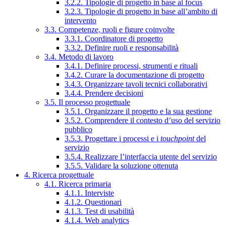
3.2.2. Tipologie di progetto in base al focus
3.2.3. Tipologie di progetto in base all’ambito di
intervento
3.3. Competenze, ruoli e figure coinvolte
3.3.1. Coordinatore di progetto
3.3.2. Definire ruoli e responsabilità
3.4. Metodo di lavoro
3.4.1. Definire processi, strumenti e rituali
3.4.2. Curare la documentazione di progetto
3.4.3. Organizzare tavoli tecnici collaborativi
3.4.4. Prendere decisioni
3.5. Il processo progettuale
3.5.1. Organizzare il progetto e la sua gestione
3.5.2. Comprendere il contesto d’uso del servizio
pubblico
3.5.3. Progettare i processi e i
touchpoint
del
servizio
3.5.4. Realizzare l’interfaccia utente del servizio
3.5.5. Validare la soluzione ottenuta
4. Ricerca progettuale
4.1. Ricerca primaria
4.1.1. Interviste
4.1.2. Questionari
4.1.3. Test di usabilità
4.1.4. Web analytics