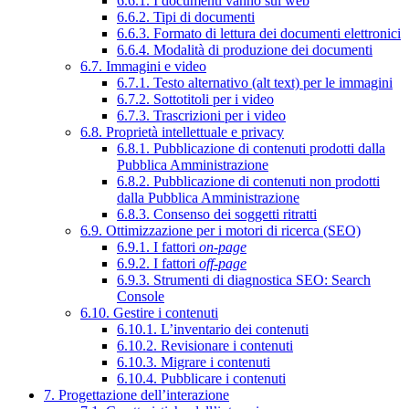
6.6.1. I documenti vanno sul web
6.6.2. Tipi di documenti
6.6.3. Formato di lettura dei documenti elettronici
6.6.4. Modalità di produzione dei documenti
6.7. Immagini e video
6.7.1. Testo alternativo (alt text) per le immagini
6.7.2. Sottotitoli per i video
6.7.3. Trascrizioni per i video
6.8. Proprietà intellettuale e privacy
6.8.1. Pubblicazione di contenuti prodotti dalla
Pubblica Amministrazione
6.8.2. Pubblicazione di contenuti non prodotti
dalla Pubblica Amministrazione
6.8.3. Consenso dei soggetti ritratti
6.9. Ottimizzazione per i motori di ricerca (SEO)
6.9.1. I fattori
on-page
6.9.2. I fattori
off-page
6.9.3. Strumenti di diagnostica SEO: Search
Console
6.10. Gestire i contenuti
6.10.1. L’inventario dei contenuti
6.10.2. Revisionare i contenuti
6.10.3. Migrare i contenuti
6.10.4. Pubblicare i contenuti
7. Progettazione dell’interazione