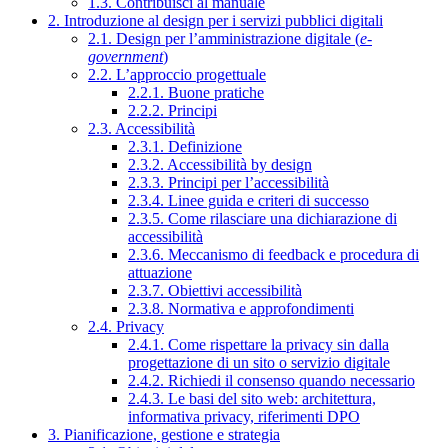
1.3. Contribuisci al manuale
2. Introduzione al design per i servizi pubblici digitali
2.1. Design per l’amministrazione digitale (
e-
government
)
2.2. L’approccio progettuale
2.2.1. Buone pratiche
2.2.2. Principi
2.3. Accessibilità
2.3.1. Definizione
2.3.2. Accessibilità by design
2.3.3. Principi per l’accessibilità
2.3.4. Linee guida e criteri di successo
2.3.5. Come rilasciare una dichiarazione di
accessibilità
2.3.6. Meccanismo di feedback e procedura di
attuazione
2.3.7. Obiettivi accessibilità
2.3.8. Normativa e approfondimenti
2.4. Privacy
2.4.1. Come rispettare la privacy sin dalla
progettazione di un sito o servizio digitale
2.4.2. Richiedi il consenso quando necessario
2.4.3. Le basi del sito web: architettura,
informativa privacy, riferimenti DPO
3. Pianificazione, gestione e strategia