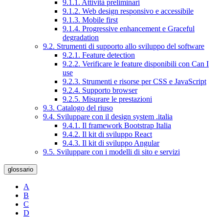
9.1.1. Attività preliminari
9.1.2. Web design responsivo e accessibile
9.1.3. Mobile first
9.1.4. Progressive enhancement e Graceful
degradation
9.2. Strumenti di supporto allo sviluppo del software
9.2.1. Feature detection
9.2.2. Verificare le feature disponibili con Can I
use
9.2.3. Strumenti e risorse per CSS e JavaScript
9.2.4. Supporto browser
9.2.5. Misurare le prestazioni
9.3. Catalogo del riuso
9.4. Sviluppare con il design system .italia
9.4.1. Il framework Bootstrap Italia
9.4.2. Il kit di sviluppo React
9.4.3. Il kit di sviluppo Angular
9.5. Sviluppare con i modelli di sito e servizi
glossario
A
B
C
D