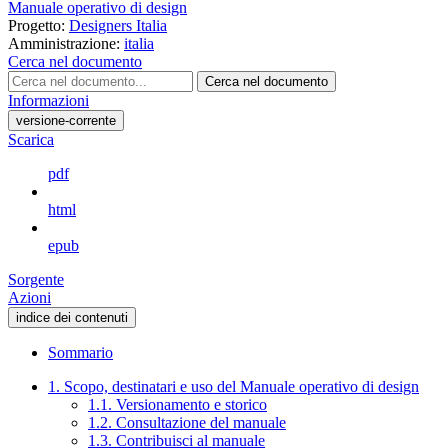
Manuale operativo di design
Progetto:
Designers Italia
Amministrazione:
italia
Cerca nel documento
Cerca nel documento
Informazioni
versione-corrente
Scarica
pdf
html
epub
Sorgente
Azioni
indice dei contenuti
Sommario
1. Scopo, destinatari e uso del Manuale operativo di design
1.1. Versionamento e storico
1.2. Consultazione del manuale
1.3. Contribuisci al manuale