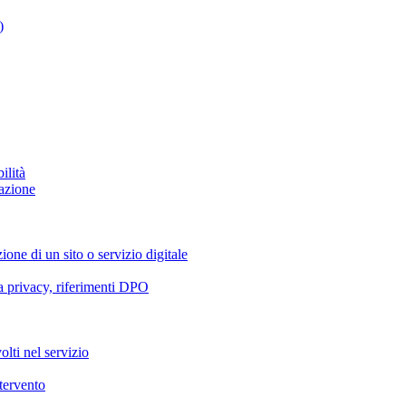
)
ilità
azione
ione di un sito o servizio digitale
va privacy, riferimenti DPO
olti nel servizio
ntervento