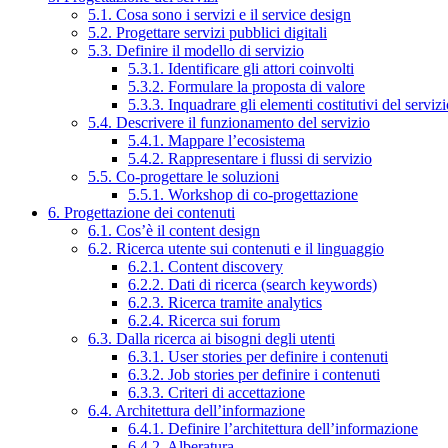
5.1. Cosa sono i servizi e il service design
5.2. Progettare servizi pubblici digitali
5.3. Definire il modello di servizio
5.3.1. Identificare gli attori coinvolti
5.3.2. Formulare la proposta di valore
5.3.3. Inquadrare gli elementi costitutivi del serviz
5.4. Descrivere il funzionamento del servizio
5.4.1. Mappare l’ecosistema
5.4.2. Rappresentare i flussi di servizio
5.5. Co-progettare le soluzioni
5.5.1. Workshop di co-progettazione
6. Progettazione dei contenuti
6.1. Cos’è il content design
6.2. Ricerca utente sui contenuti e il linguaggio
6.2.1. Content discovery
6.2.2. Dati di ricerca (search keywords)
6.2.3. Ricerca tramite analytics
6.2.4. Ricerca sui forum
6.3. Dalla ricerca ai bisogni degli utenti
6.3.1. User stories per definire i contenuti
6.3.2. Job stories per definire i contenuti
6.3.3. Criteri di accettazione
6.4. Architettura dell’informazione
6.4.1. Definire l’architettura dell’informazione
6.4.2. Alberatura