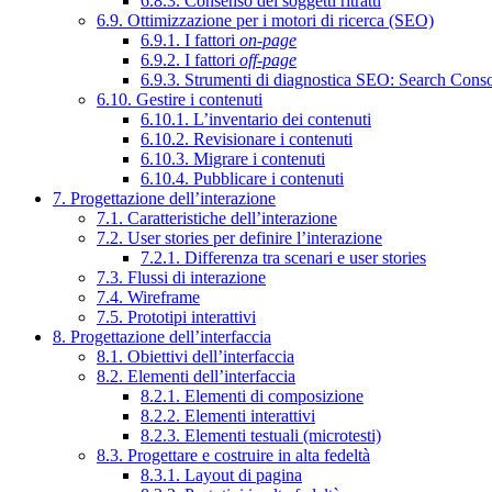
6.8.3. Consenso dei soggetti ritratti
6.9. Ottimizzazione per i motori di ricerca (SEO)
6.9.1. I fattori
on-page
6.9.2. I fattori
off-page
6.9.3. Strumenti di diagnostica SEO: Search Cons
6.10. Gestire i contenuti
6.10.1. L’inventario dei contenuti
6.10.2. Revisionare i contenuti
6.10.3. Migrare i contenuti
6.10.4. Pubblicare i contenuti
7. Progettazione dell’interazione
7.1. Caratteristiche dell’interazione
7.2. User stories per definire l’interazione
7.2.1. Differenza tra scenari e user stories
7.3. Flussi di interazione
7.4. Wireframe
7.5. Prototipi interattivi
8. Progettazione dell’interfaccia
8.1. Obiettivi dell’interfaccia
8.2. Elementi dell’interfaccia
8.2.1. Elementi di composizione
8.2.2. Elementi interattivi
8.2.3. Elementi testuali (microtesti)
8.3. Progettare e costruire in alta fedeltà
8.3.1. Layout di pagina