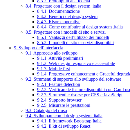
8.3.2. Prototipi in alta fedeltà
8.4. Progettare con il design system .italia
8.4.1. Documentazione
8.4.2. Benefici del design system
8.4.3. Risorse operative
8.4.4. Come contribuire al design system .italia
8.5. Progettare con i modelli di sito e servizi
8.5.1. Vantaggi dell’utilizzo dei modelli
8.5.2. I modelli di sito e servizi disponibili
9. Sviluppo dell’interfaccia
9.1. Approccio allo sviluppo
9.1.1. Attività preliminari
9.1.2. Web design responsivo e accessibile
9.1.3. Mobile first
9.1.4. Progressive enhancement e Graceful degrad
9.2. Strumenti di supporto allo sviluppo del software
9.2.1. Feature detection
9.2.2. Verificare le feature disponibili con Can I us
9.2.3. Strumenti e risorse per CSS e JavaScript
9.2.4. Supporto browser
9.2.5. Misurare le prestazioni
9.3. Catalogo del riuso
9.4. Sviluppare con il design system .italia
9.4.1. Il framework Bootstrap Italia
9.4.2. Il kit di sviluppo React