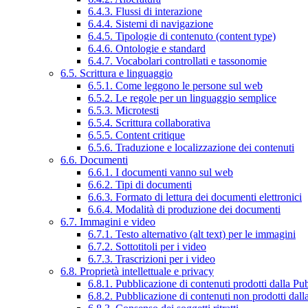
6.4.3. Flussi di interazione
6.4.4. Sistemi di navigazione
6.4.5. Tipologie di contenuto (content type)
6.4.6. Ontologie e standard
6.4.7. Vocabolari controllati e tassonomie
6.5. Scrittura e linguaggio
6.5.1. Come leggono le persone sul web
6.5.2. Le regole per un linguaggio semplice
6.5.3. Microtesti
6.5.4. Scrittura collaborativa
6.5.5. Content critique
6.5.6. Traduzione e localizzazione dei contenuti
6.6. Documenti
6.6.1. I documenti vanno sul web
6.6.2. Tipi di documenti
6.6.3. Formato di lettura dei documenti elettronici
6.6.4. Modalità di produzione dei documenti
6.7. Immagini e video
6.7.1. Testo alternativo (alt text) per le immagini
6.7.2. Sottotitoli per i video
6.7.3. Trascrizioni per i video
6.8. Proprietà intellettuale e privacy
6.8.1. Pubblicazione di contenuti prodotti dalla P
6.8.2. Pubblicazione di contenuti non prodotti dal