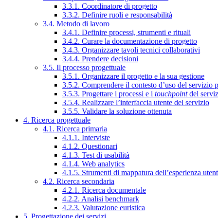
3.3.1. Coordinatore di progetto
3.3.2. Definire ruoli e responsabilità
3.4. Metodo di lavoro
3.4.1. Definire processi, strumenti e rituali
3.4.2. Curare la documentazione di progetto
3.4.3. Organizzare tavoli tecnici collaborativi
3.4.4. Prendere decisioni
3.5. Il processo progettuale
3.5.1. Organizzare il progetto e la sua gestione
3.5.2. Comprendere il contesto d’uso del servizio 
3.5.3. Progettare i processi e i
touchpoint
del servi
3.5.4. Realizzare l’interfaccia utente del servizio
3.5.5. Validare la soluzione ottenuta
4. Ricerca progettuale
4.1. Ricerca primaria
4.1.1. Interviste
4.1.2. Questionari
4.1.3. Test di usabilità
4.1.4. Web analytics
4.1.5. Strumenti di mappatura dell’esperienza uten
4.2. Ricerca secondaria
4.2.1. Ricerca documentale
4.2.2. Analisi benchmark
4.2.3. Valutazione euristica
5. Progettazione dei servizi