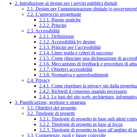
2. Introduzione al design per i servizi pubblici digitali
2.1. Design per l’amministrazione digitale (
e-government
2.2. L’approccio progettuale
2.2.1. Buone pratiche
2.2.2. Principi
2.3. Accessibilità
2.3.1. Definizione
2.3.2. Accessibilità by design
2.3.3. Principi per l’accessibilità
2.3.4. Linee guida e criteri di successo
2.3.5. Come rilasciare una dichiarazione di accessib
2.3.6. Meccanismo di feedback e procedura di attu
2.3.7. Obiettivi accessibilità
2.3.8. Normativa e approfondimenti
2.4. Privacy
2.4.1. Come rispettare la privacy sin dalla progettaz
2.4.2. Richiedi il consenso quando necessario
2.4.3. Le basi del sito web: architettura, informati
3. Pianificazione, gestione e strategia
3.1. Obiettivi del progetto
3.2. Tipologie di progetti
3.2.1. Tipologie di progetto in base agli attori coinv
3.2.2. Tipologie di progetto in base al focus
3.2.3. Tipologie di progetto in base all’ambito di i
3.3. Competenze, ruoli e figure coinvolte