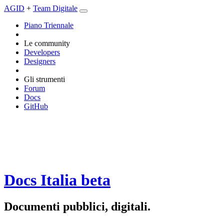
AGID
+
Team Digitale
Piano Triennale
Le community
Developers
Designers
Gli strumenti
Forum
Docs
GitHub
Docs Italia
beta
Documenti pubblici, digitali.