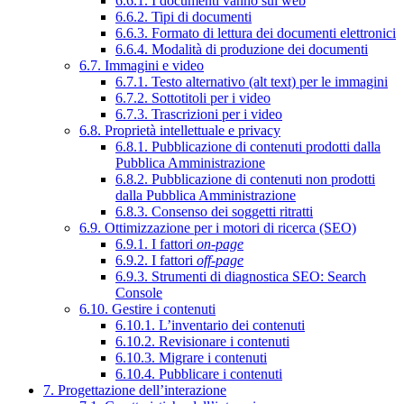
6.6.1. I documenti vanno sul web
6.6.2. Tipi di documenti
6.6.3. Formato di lettura dei documenti elettronici
6.6.4. Modalità di produzione dei documenti
6.7. Immagini e video
6.7.1. Testo alternativo (alt text) per le immagini
6.7.2. Sottotitoli per i video
6.7.3. Trascrizioni per i video
6.8. Proprietà intellettuale e privacy
6.8.1. Pubblicazione di contenuti prodotti dalla
Pubblica Amministrazione
6.8.2. Pubblicazione di contenuti non prodotti
dalla Pubblica Amministrazione
6.8.3. Consenso dei soggetti ritratti
6.9. Ottimizzazione per i motori di ricerca (SEO)
6.9.1. I fattori
on-page
6.9.2. I fattori
off-page
6.9.3. Strumenti di diagnostica SEO: Search
Console
6.10. Gestire i contenuti
6.10.1. L’inventario dei contenuti
6.10.2. Revisionare i contenuti
6.10.3. Migrare i contenuti
6.10.4. Pubblicare i contenuti
7. Progettazione dell’interazione