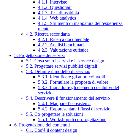
4.1.1. Interviste
4.1.2. Questionari
4.1.3. Test di usabilità
4.1.4. Web analytics
4.1.5. Strumenti di mappatura dell’esperienza
utente
4.2. Ricerca secondaria
4.2.1. Ricerca documentale
4.2.2. Analisi benchmark
4.2.3. Valutazione euristica
5. Progettazione dei servizi
5.1. Cosa sono i servizi e il service design
5.2. Progettare servizi pubblici digitali
5.3. Definire il modello di servizio
5.3.1. Identificare gli attori coinvolti
5.3.2. Formulare la proposta di valore
5.3.3. Inquadrare gli elementi costitutivi del
servizio
5.4. Descrivere il funzionamento del servizio
5.4.1. Mappare l’ecosistema
5.4.2. Rappresentare i flussi di servizio
5.5. Co-progettare le soluzioni
5.5.1. Workshop di co-progettazione
6. Progettazione dei contenuti
6.1. Cos’è il content design