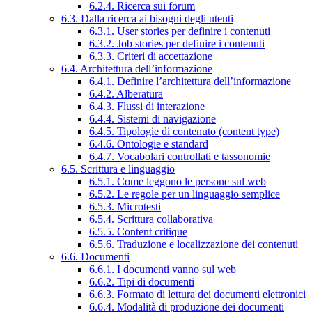
6.2.4. Ricerca sui forum
6.3. Dalla ricerca ai bisogni degli utenti
6.3.1. User stories per definire i contenuti
6.3.2. Job stories per definire i contenuti
6.3.3. Criteri di accettazione
6.4. Architettura dell’informazione
6.4.1. Definire l’architettura dell’informazione
6.4.2. Alberatura
6.4.3. Flussi di interazione
6.4.4. Sistemi di navigazione
6.4.5. Tipologie di contenuto (content type)
6.4.6. Ontologie e standard
6.4.7. Vocabolari controllati e tassonomie
6.5. Scrittura e linguaggio
6.5.1. Come leggono le persone sul web
6.5.2. Le regole per un linguaggio semplice
6.5.3. Microtesti
6.5.4. Scrittura collaborativa
6.5.5. Content critique
6.5.6. Traduzione e localizzazione dei contenuti
6.6. Documenti
6.6.1. I documenti vanno sul web
6.6.2. Tipi di documenti
6.6.3. Formato di lettura dei documenti elettronici
6.6.4. Modalità di produzione dei documenti