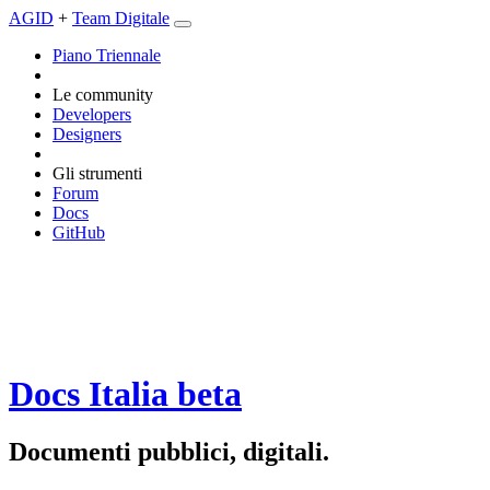
AGID
+
Team Digitale
Piano Triennale
Le community
Developers
Designers
Gli strumenti
Forum
Docs
GitHub
Docs Italia
beta
Documenti pubblici, digitali.