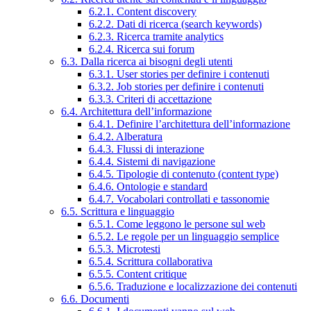
6.2.1. Content discovery
6.2.2. Dati di ricerca (search keywords)
6.2.3. Ricerca tramite analytics
6.2.4. Ricerca sui forum
6.3. Dalla ricerca ai bisogni degli utenti
6.3.1. User stories per definire i contenuti
6.3.2. Job stories per definire i contenuti
6.3.3. Criteri di accettazione
6.4. Architettura dell’informazione
6.4.1. Definire l’architettura dell’informazione
6.4.2. Alberatura
6.4.3. Flussi di interazione
6.4.4. Sistemi di navigazione
6.4.5. Tipologie di contenuto (content type)
6.4.6. Ontologie e standard
6.4.7. Vocabolari controllati e tassonomie
6.5. Scrittura e linguaggio
6.5.1. Come leggono le persone sul web
6.5.2. Le regole per un linguaggio semplice
6.5.3. Microtesti
6.5.4. Scrittura collaborativa
6.5.5. Content critique
6.5.6. Traduzione e localizzazione dei contenuti
6.6. Documenti