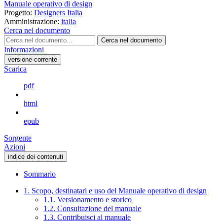
Manuale operativo di design
Progetto:
Designers Italia
Amministrazione:
italia
Cerca nel documento
Cerca nel documento
Informazioni
versione-corrente
Scarica
pdf
html
epub
Sorgente
Azioni
indice dei contenuti
Sommario
1. Scopo, destinatari e uso del Manuale operativo di design
1.1. Versionamento e storico
1.2. Consultazione del manuale
1.3. Contribuisci al manuale