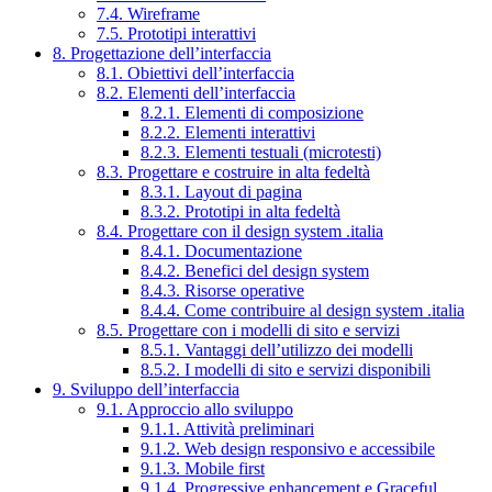
7.4. Wireframe
7.5. Prototipi interattivi
8. Progettazione dell’interfaccia
8.1. Obiettivi dell’interfaccia
8.2. Elementi dell’interfaccia
8.2.1. Elementi di composizione
8.2.2. Elementi interattivi
8.2.3. Elementi testuali (microtesti)
8.3. Progettare e costruire in alta fedeltà
8.3.1. Layout di pagina
8.3.2. Prototipi in alta fedeltà
8.4. Progettare con il design system .italia
8.4.1. Documentazione
8.4.2. Benefici del design system
8.4.3. Risorse operative
8.4.4. Come contribuire al design system .italia
8.5. Progettare con i modelli di sito e servizi
8.5.1. Vantaggi dell’utilizzo dei modelli
8.5.2. I modelli di sito e servizi disponibili
9. Sviluppo dell’interfaccia
9.1. Approccio allo sviluppo
9.1.1. Attività preliminari
9.1.2. Web design responsivo e accessibile
9.1.3. Mobile first
9.1.4. Progressive enhancement e Graceful