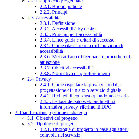
2.2. L’approccio progettuale
2.2.1. Buone pratiche
2.2.2. Principi
2.3. Accessibilità
2.3.1. Definizione
2.3.2. Accessibilità by design
2.3.3. Principi per l’accessibilità
2.3.4. Linee guida e criteri di successo
2.3.5. Come rilasciare una dichiarazione di
accessibilità
2.3.6. Meccanismo di feedback e procedura di
attuazione
2.3.7. Obiettivi accessibilità
2.3.8. Normativa e approfondimenti
2.4. Privacy
2.4.1. Come rispettare la privacy sin dalla
progettazione di un sito o servizio digitale
2.4.2. Richiedi il consenso quando necessario
2.4.3. Le basi del sito web: architettura,
informativa privacy, riferimenti DPO
3. Pianificazione, gestione e strategia
3.1. Obiettivi del progetto
3.2. Tipologie di progetti
3.2.1. Tipologie di progetto in base agli attori
coinvolti nel servizio