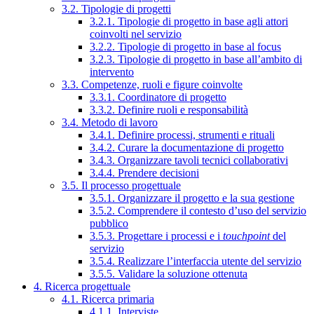
3.2. Tipologie di progetti
3.2.1. Tipologie di progetto in base agli attori
coinvolti nel servizio
3.2.2. Tipologie di progetto in base al focus
3.2.3. Tipologie di progetto in base all’ambito di
intervento
3.3. Competenze, ruoli e figure coinvolte
3.3.1. Coordinatore di progetto
3.3.2. Definire ruoli e responsabilità
3.4. Metodo di lavoro
3.4.1. Definire processi, strumenti e rituali
3.4.2. Curare la documentazione di progetto
3.4.3. Organizzare tavoli tecnici collaborativi
3.4.4. Prendere decisioni
3.5. Il processo progettuale
3.5.1. Organizzare il progetto e la sua gestione
3.5.2. Comprendere il contesto d’uso del servizio
pubblico
3.5.3. Progettare i processi e i
touchpoint
del
servizio
3.5.4. Realizzare l’interfaccia utente del servizio
3.5.5. Validare la soluzione ottenuta
4. Ricerca progettuale
4.1. Ricerca primaria
4.1.1. Interviste