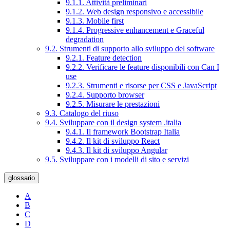
9.1.1. Attività preliminari
9.1.2. Web design responsivo e accessibile
9.1.3. Mobile first
9.1.4. Progressive enhancement e Graceful
degradation
9.2. Strumenti di supporto allo sviluppo del software
9.2.1. Feature detection
9.2.2. Verificare le feature disponibili con Can I
use
9.2.3. Strumenti e risorse per CSS e JavaScript
9.2.4. Supporto browser
9.2.5. Misurare le prestazioni
9.3. Catalogo del riuso
9.4. Sviluppare con il design system .italia
9.4.1. Il framework Bootstrap Italia
9.4.2. Il kit di sviluppo React
9.4.3. Il kit di sviluppo Angular
9.5. Sviluppare con i modelli di sito e servizi
glossario
A
B
C
D