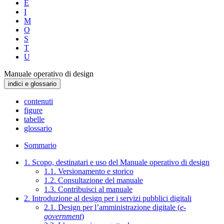
E
I
M
O
S
T
U
Manuale operativo di design
indici e glossario
contenuti
figure
tabelle
glossario
Sommario
1. Scopo, destinatari e uso del Manuale operativo di design
1.1. Versionamento e storico
1.2. Consultazione del manuale
1.3. Contribuisci al manuale
2. Introduzione al design per i servizi pubblici digitali
2.1. Design per l’amministrazione digitale (
e-
government
)