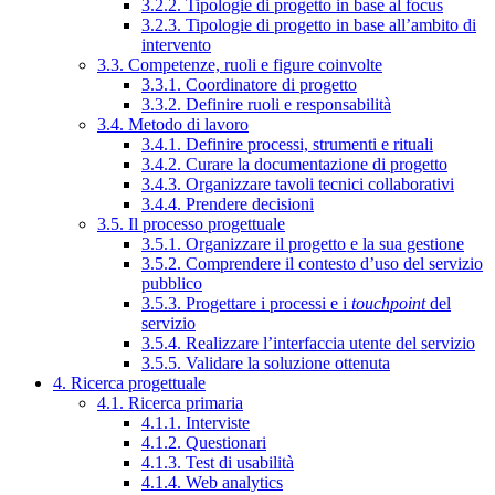
3.2.2. Tipologie di progetto in base al focus
3.2.3. Tipologie di progetto in base all’ambito di
intervento
3.3. Competenze, ruoli e figure coinvolte
3.3.1. Coordinatore di progetto
3.3.2. Definire ruoli e responsabilità
3.4. Metodo di lavoro
3.4.1. Definire processi, strumenti e rituali
3.4.2. Curare la documentazione di progetto
3.4.3. Organizzare tavoli tecnici collaborativi
3.4.4. Prendere decisioni
3.5. Il processo progettuale
3.5.1. Organizzare il progetto e la sua gestione
3.5.2. Comprendere il contesto d’uso del servizio
pubblico
3.5.3. Progettare i processi e i
touchpoint
del
servizio
3.5.4. Realizzare l’interfaccia utente del servizio
3.5.5. Validare la soluzione ottenuta
4. Ricerca progettuale
4.1. Ricerca primaria
4.1.1. Interviste
4.1.2. Questionari
4.1.3. Test di usabilità
4.1.4. Web analytics