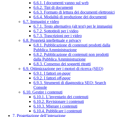
6.6.1. I documenti vanno sul web
6.6.2. Tipi di documenti
6.6.3. Formato di lettura dei documenti elettronici
6.6.4. Modalità di produzione dei documenti
6.7. Immagini e video
6.7.1. Testo alternativo (alt text) per le immagini
6.7.2. Sottotitoli per i video
6.7.3. Trascrizioni per i video
6.8. Proprietà intellettuale e privacy
6.8.1. Pubblicazione di contenuti prodotti dalla
Pubblica Amministrazione
6.8.2. Pubblicazione di contenuti non prodotti
dalla Pubblica Amministrazione
6.8.3. Consenso dei soggetti ritratti
6.9. Ottimizzazione per i motori di ricerca (SEO)
6.9.1. I fattori
on-page
6.9.2. I fattori
off-page
6.9.3. Strumenti di diagnostica SEO: Search
Console
6.10. Gestire i contenuti
6.10.1. L’inventario dei contenuti
6.10.2. Revisionare i contenuti
6.10.3. Migrare i contenuti
6.10.4. Pubblicare i contenuti
7. Progettazione dell’interazione