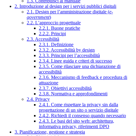
1.3. Contribuisci al manuale
2. Introduzione al design per i servizi pubblici digitali
2.1. Design per l’amministrazione digitale (
e-
government
)
2.2. L’approccio progettuale
2.2.1. Buone pratiche
2.2.2. Principi
2.3. Accessibilità
2.3.1. Definizione
2.3.2. Accessibilità by design
2.3.3. Principi per l’accessibilità
2.3.4. Linee guida e criteri di successo
2.3.5. Come rilasciare una dichiarazione di
accessibilità
2.3.6. Meccanismo di feedback e procedura di
attuazione
2.3.7. Obiettivi accessibilità
2.3.8. Normativa e approfondimenti
2.4. Privacy
2.4.1. Come rispettare la privacy sin dalla
progettazione di un sito o servizio digitale
2.4.2. Richiedi il consenso quando necessario
2.4.3. Le basi del sito web: architettura,
informativa privacy, riferimenti DPO
3. Pianificazione, gestione e strategia