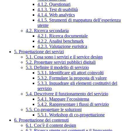
4.1.2. Questionari
4.1.3. Test di usabilità
4.1.4. Web analytics
4.1.5. Strumenti di mappatura dell’esperienza
utente
4.2. Ricerca secondaria
4.2.1. Ricerca documentale
4.2.2. Analisi benchmark
4.2.3. Valutazione euristica
5. Progettazione dei servizi
5.1. Cosa sono i servizi e il service design
5.2. Progettare servizi pubblici digitali
5.3. Definire il modello di servizio
5.3.1. Identificare gli attori coinvolti
5.3.2. Formulare la proposta di valore
5.3.3. Inquadrare gli elementi costitutivi del
servizio
5.4. Descrivere il funzionamento del servizio
5.4.1. Mappare l’ecosistema
5.4.2. Rappresentare i flussi di servizio
5.5. Co-progettare le soluzioni
5.5.1. Workshop di co-progettazione
6. Progettazione dei contenuti
6.1. Cos’è il content design
6.2. Ricerca utente sui contenuti e il linguaggio