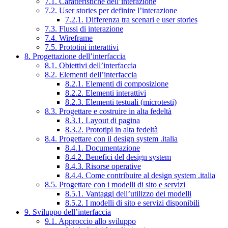
7.1. Caratteristiche dell’interazione
7.2. User stories per definire l’interazione
7.2.1. Differenza tra scenari e user stories
7.3. Flussi di interazione
7.4. Wireframe
7.5. Prototipi interattivi
8. Progettazione dell’interfaccia
8.1. Obiettivi dell’interfaccia
8.2. Elementi dell’interfaccia
8.2.1. Elementi di composizione
8.2.2. Elementi interattivi
8.2.3. Elementi testuali (microtesti)
8.3. Progettare e costruire in alta fedeltà
8.3.1. Layout di pagina
8.3.2. Prototipi in alta fedeltà
8.4. Progettare con il design system .italia
8.4.1. Documentazione
8.4.2. Benefici del design system
8.4.3. Risorse operative
8.4.4. Come contribuire al design system .italia
8.5. Progettare con i modelli di sito e servizi
8.5.1. Vantaggi dell’utilizzo dei modelli
8.5.2. I modelli di sito e servizi disponibili
9. Sviluppo dell’interfaccia
9.1. Approccio allo sviluppo