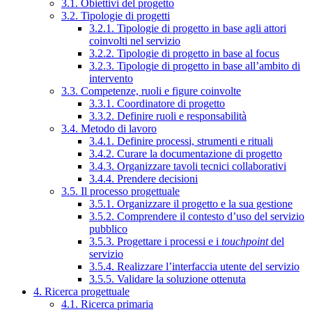
3.1. Obiettivi del progetto
3.2. Tipologie di progetti
3.2.1. Tipologie di progetto in base agli attori
coinvolti nel servizio
3.2.2. Tipologie di progetto in base al focus
3.2.3. Tipologie di progetto in base all’ambito di
intervento
3.3. Competenze, ruoli e figure coinvolte
3.3.1. Coordinatore di progetto
3.3.2. Definire ruoli e responsabilità
3.4. Metodo di lavoro
3.4.1. Definire processi, strumenti e rituali
3.4.2. Curare la documentazione di progetto
3.4.3. Organizzare tavoli tecnici collaborativi
3.4.4. Prendere decisioni
3.5. Il processo progettuale
3.5.1. Organizzare il progetto e la sua gestione
3.5.2. Comprendere il contesto d’uso del servizio
pubblico
3.5.3. Progettare i processi e i
touchpoint
del
servizio
3.5.4. Realizzare l’interfaccia utente del servizio
3.5.5. Validare la soluzione ottenuta
4. Ricerca progettuale
4.1. Ricerca primaria