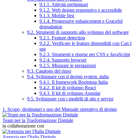
9.1.1. Attività preliminari
9.1.2. Web design responsivo e accessibile
9.1.3. Mobile first
9.1.4. Progressive enhancement e Graceful
degradation
9.2. Strumenti di supporto allo sviluppo del software
9.2.1. Feature detection
9.2.2. Verificare le feature disponibili con Can I
use
9.2.3. Strumenti e risorse per CSS e JavaScript
9.2.4. Supporto browser
9.2.5. Misurare le prestazioni
9.3. Catalogo del riuso
9.4. Sviluppare con il design system .italia
9.4.1. Il framework Bootstrap Italia
9.4.2. Il kit di sviluppo React
9.4.3. Il kit di sviluppo Angular
9.5. Sviluppare con i modelli di sito e servizi
1. Scopo, destinatari e uso del Manuale operativo di design
Team per la Trasformazione Digitale
in collaborazione con
Agenzia per l'Italia Digitale