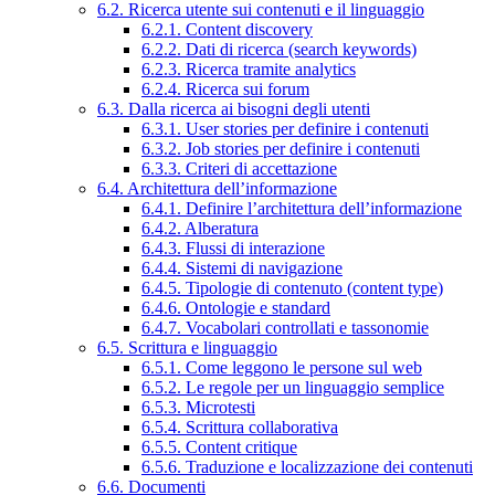
6.2. Ricerca utente sui contenuti e il linguaggio
6.2.1. Content discovery
6.2.2. Dati di ricerca (search keywords)
6.2.3. Ricerca tramite analytics
6.2.4. Ricerca sui forum
6.3. Dalla ricerca ai bisogni degli utenti
6.3.1. User stories per definire i contenuti
6.3.2. Job stories per definire i contenuti
6.3.3. Criteri di accettazione
6.4. Architettura dell’informazione
6.4.1. Definire l’architettura dell’informazione
6.4.2. Alberatura
6.4.3. Flussi di interazione
6.4.4. Sistemi di navigazione
6.4.5. Tipologie di contenuto (content type)
6.4.6. Ontologie e standard
6.4.7. Vocabolari controllati e tassonomie
6.5. Scrittura e linguaggio
6.5.1. Come leggono le persone sul web
6.5.2. Le regole per un linguaggio semplice
6.5.3. Microtesti
6.5.4. Scrittura collaborativa
6.5.5. Content critique
6.5.6. Traduzione e localizzazione dei contenuti
6.6. Documenti