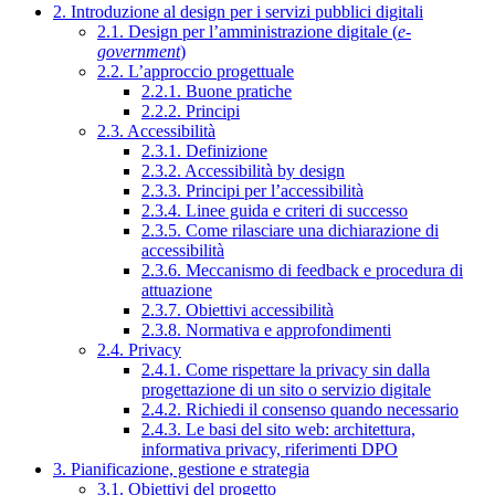
2. Introduzione al design per i servizi pubblici digitali
2.1. Design per l’amministrazione digitale (
e-
government
)
2.2. L’approccio progettuale
2.2.1. Buone pratiche
2.2.2. Principi
2.3. Accessibilità
2.3.1. Definizione
2.3.2. Accessibilità by design
2.3.3. Principi per l’accessibilità
2.3.4. Linee guida e criteri di successo
2.3.5. Come rilasciare una dichiarazione di
accessibilità
2.3.6. Meccanismo di feedback e procedura di
attuazione
2.3.7. Obiettivi accessibilità
2.3.8. Normativa e approfondimenti
2.4. Privacy
2.4.1. Come rispettare la privacy sin dalla
progettazione di un sito o servizio digitale
2.4.2. Richiedi il consenso quando necessario
2.4.3. Le basi del sito web: architettura,
informativa privacy, riferimenti DPO
3. Pianificazione, gestione e strategia
3.1. Obiettivi del progetto