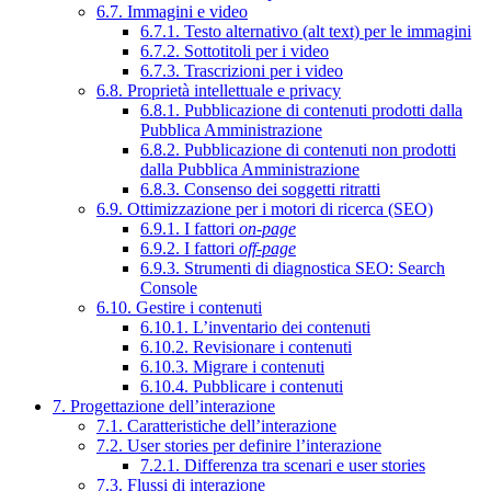
6.7. Immagini e video
6.7.1. Testo alternativo (alt text) per le immagini
6.7.2. Sottotitoli per i video
6.7.3. Trascrizioni per i video
6.8. Proprietà intellettuale e privacy
6.8.1. Pubblicazione di contenuti prodotti dalla
Pubblica Amministrazione
6.8.2. Pubblicazione di contenuti non prodotti
dalla Pubblica Amministrazione
6.8.3. Consenso dei soggetti ritratti
6.9. Ottimizzazione per i motori di ricerca (SEO)
6.9.1. I fattori
on-page
6.9.2. I fattori
off-page
6.9.3. Strumenti di diagnostica SEO: Search
Console
6.10. Gestire i contenuti
6.10.1. L’inventario dei contenuti
6.10.2. Revisionare i contenuti
6.10.3. Migrare i contenuti
6.10.4. Pubblicare i contenuti
7. Progettazione dell’interazione
7.1. Caratteristiche dell’interazione
7.2. User stories per definire l’interazione
7.2.1. Differenza tra scenari e user stories
7.3. Flussi di interazione