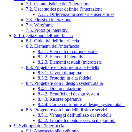
7.1. Caratteristiche dell’interazione
7.2. User stories per definire l’interazione
7.2.1. Differenza tra scenari e user stories
7.3. Flussi di interazione
7.4. Wireframe
7.5. Prototipi interattivi
8. Progettazione dell’interfaccia
8.1. Obiettivi dell’interfaccia
8.2. Elementi dell’interfaccia
8.2.1. Elementi di composizione
8.2.2. Elementi interattivi
8.2.3. Elementi testuali (microtesti)
8.3. Progettare e costruire in alta fedeltà
8.3.1. Layout di pagina
8.3.2. Prototipi in alta fedeltà
8.4. Progettare con il design system .italia
8.4.1. Documentazione
8.4.2. Benefici del design system
8.4.3. Risorse operative
8.4.4. Come contribuire al design system .italia
8.5. Progettare con i modelli di sito e servizi
8.5.1. Vantaggi dell’utilizzo dei modelli
8.5.2. I modelli di sito e servizi disponibili
9. Sviluppo dell’interfaccia
9.1. Approccio allo sviluppo