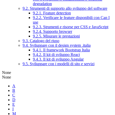
degradation
9.2. Strumenti di supporto allo sviluppo del software
9.2.1. Feature detection
9.2.2. Verificare le feature disponibili con Can I
use
9.2.3. Strumenti e risorse per CSS e JavaScript
9.2.4. Supporto browser
9.2.5. Misurare le prestazioni
9.3. Catalogo del riuso
9.4. Sviluppare con il design system .italia
9.4.1. Il framework Bootstrap Italia
9.4.2. Il kit di sviluppo React
9.4.3. Il kit di sviluppo Angular
9.5. Sviluppare con i modelli di sito e servizi
None
None
A
B
C
D
E
I
M