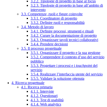
3.2.2. Tipologie di progetto in base al focus
3.2.3. Tipologie di progetto in base all’ambito di
intervento
3.3. Competenze, ruoli e figure coinvolte
3.3.1. Coordinatore di progetto
3.3.2. Definire ruoli e responsabilità
3.4. Metodo di lavoro
3.4.1. Definire processi, strumenti e rituali
3.4.2. Curare la documentazione di progetto
3.4.3. Organizzare tavoli tecnici collaborativi
3.4.4. Prendere decisioni
3.5. Il processo progettuale
3.5.1. Organizzare il progetto e la sua gestione
3.5.2. Comprendere il contesto d’uso del servizio
pubblico
3.5.3. Progettare i processi e i
touchpoint
del
servizio
3.5.4. Realizzare l’interfaccia utente del servizio
3.5.5. Validare la soluzione ottenuta
4. Ricerca progettuale
4.1. Ricerca primaria
4.1.1. Interviste
4.1.2. Questionari
4.1.3. Test di usabilità
4.1.4. Web analytics