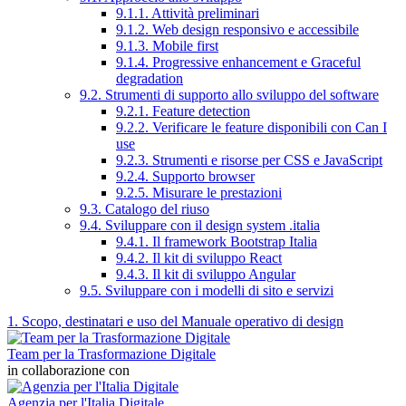
9.1.1. Attività preliminari
9.1.2. Web design responsivo e accessibile
9.1.3. Mobile first
9.1.4. Progressive enhancement e Graceful
degradation
9.2. Strumenti di supporto allo sviluppo del software
9.2.1. Feature detection
9.2.2. Verificare le feature disponibili con Can I
use
9.2.3. Strumenti e risorse per CSS e JavaScript
9.2.4. Supporto browser
9.2.5. Misurare le prestazioni
9.3. Catalogo del riuso
9.4. Sviluppare con il design system .italia
9.4.1. Il framework Bootstrap Italia
9.4.2. Il kit di sviluppo React
9.4.3. Il kit di sviluppo Angular
9.5. Sviluppare con i modelli di sito e servizi
1. Scopo, destinatari e uso del Manuale operativo di design
Team per la Trasformazione Digitale
in collaborazione con
Agenzia per l'Italia Digitale