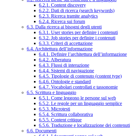
6.2.1. Content discovery
6.2.2. Dati di ricerca (search keywords)
6.2.3. Ricerca tramite analytics
6.2.4. Ricerca sui forum
6.3. Dalla ricerca ai bisogni degli utenti
6.3.1. User stories per definire i contenuti
6.3.2. Job stories per definire i contenuti
6.3.3. Criteri di accettazione
6.4. Architettura dell’informazione
6.4.1. Definire l’architettura dell’informazione
6.4.2. Alberatura
6.4.3. Flussi di interazione
6.4.4. Sistemi di navigazione
6.4.5. Tipologie di contenuto (content type)
6.4.6. Ontologie e standard
6.4.7. Vocabolari controllati e tassonomie
6.5. Scrittura e linguaggio
6.5.1. Come leggono le persone sul web
6.5.2. Le regole per un linguaggio semplice
6.5.3. Microtesti
6.5.4. Scrittura collaborativa
6.5.5. Content critique
6.5.6. Traduzione e localizzazione dei contenuti
6.6. Documenti