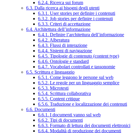
6.2.4. Ricerca sui forum
6.3. Dalla ricerca ai bisogni degli utenti
6.3.1. User stories per definire i contenuti
6.3.2. Job stories per definire i contenuti
6.3.3. Criteri di accettazione
6.4. Architettura dell’informazione
6.4.1. Definire l’architettura dell’informazione
6.4.2. Alberatura
6.4.3. Flussi di interazione
6.4.4. Sistemi di navigazione
6.4.5. Tipologie di contenuto (content type)
6.4.6. Ontologie e standard
6.4.7. Vocabolari controllati e tassonomie
6.5. Scrittura e linguaggio
6.5.1. Come leggono le persone sul web
6.5.2. Le regole per un linguaggio semplice
6.5.3. Microtesti
6.5.4. Scrittura collaborativa
6.5.5. Content critique
6.5.6. Traduzione e localizzazione dei contenuti
6.6. Documenti
6.6.1. I documenti vanno sul web
6.6.2. Tipi di documenti
6.6.3. Formato di lettura dei documenti elettronici
6.6.4. Modalità di produzione dei documenti