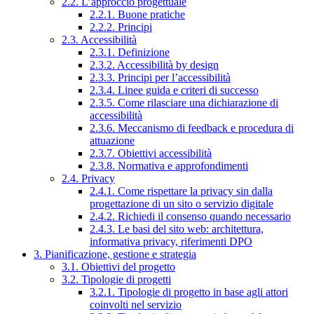
2.2. L’approccio progettuale
2.2.1. Buone pratiche
2.2.2. Principi
2.3. Accessibilità
2.3.1. Definizione
2.3.2. Accessibilità by design
2.3.3. Principi per l’accessibilità
2.3.4. Linee guida e criteri di successo
2.3.5. Come rilasciare una dichiarazione di
accessibilità
2.3.6. Meccanismo di feedback e procedura di
attuazione
2.3.7. Obiettivi accessibilità
2.3.8. Normativa e approfondimenti
2.4. Privacy
2.4.1. Come rispettare la privacy sin dalla
progettazione di un sito o servizio digitale
2.4.2. Richiedi il consenso quando necessario
2.4.3. Le basi del sito web: architettura,
informativa privacy, riferimenti DPO
3. Pianificazione, gestione e strategia
3.1. Obiettivi del progetto
3.2. Tipologie di progetti
3.2.1. Tipologie di progetto in base agli attori
coinvolti nel servizio