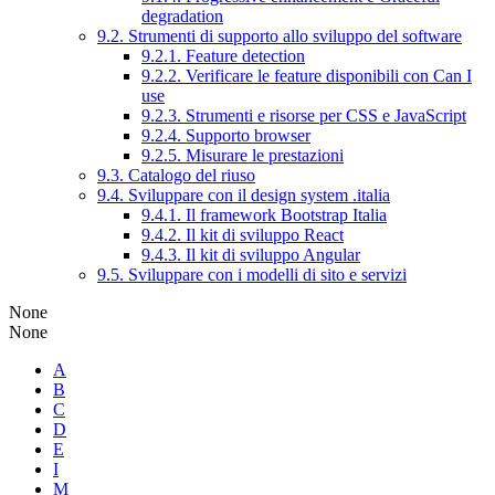
degradation
9.2. Strumenti di supporto allo sviluppo del software
9.2.1. Feature detection
9.2.2. Verificare le feature disponibili con Can I
use
9.2.3. Strumenti e risorse per CSS e JavaScript
9.2.4. Supporto browser
9.2.5. Misurare le prestazioni
9.3. Catalogo del riuso
9.4. Sviluppare con il design system .italia
9.4.1. Il framework Bootstrap Italia
9.4.2. Il kit di sviluppo React
9.4.3. Il kit di sviluppo Angular
9.5. Sviluppare con i modelli di sito e servizi
None
None
A
B
C
D
E
I
M