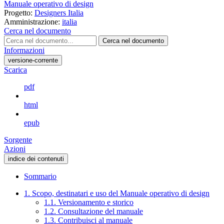
Manuale operativo di design
Progetto:
Designers Italia
Amministrazione:
italia
Cerca nel documento
Cerca nel documento
Informazioni
versione-corrente
Scarica
pdf
html
epub
Sorgente
Azioni
indice dei contenuti
Sommario
1. Scopo, destinatari e uso del Manuale operativo di design
1.1. Versionamento e storico
1.2. Consultazione del manuale
1.3. Contribuisci al manuale