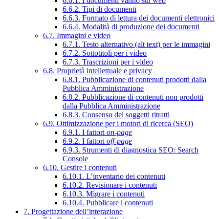
6.6.1. I documenti vanno sul web
6.6.2. Tipi di documenti
6.6.3. Formato di lettura dei documenti elettronici
6.6.4. Modalità di produzione dei documenti
6.7. Immagini e video
6.7.1. Testo alternativo (alt text) per le immagini
6.7.2. Sottotitoli per i video
6.7.3. Trascrizioni per i video
6.8. Proprietà intellettuale e privacy
6.8.1. Pubblicazione di contenuti prodotti dalla
Pubblica Amministrazione
6.8.2. Pubblicazione di contenuti non prodotti
dalla Pubblica Amministrazione
6.8.3. Consenso dei soggetti ritratti
6.9. Ottimizzazione per i motori di ricerca (SEO)
6.9.1. I fattori
on-page
6.9.2. I fattori
off-page
6.9.3. Strumenti di diagnostica SEO: Search
Console
6.10. Gestire i contenuti
6.10.1. L’inventario dei contenuti
6.10.2. Revisionare i contenuti
6.10.3. Migrare i contenuti
6.10.4. Pubblicare i contenuti
7. Progettazione dell’interazione