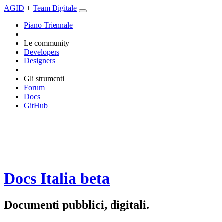
AGID
+
Team Digitale
Piano Triennale
Le community
Developers
Designers
Gli strumenti
Forum
Docs
GitHub
Docs Italia
beta
Documenti pubblici, digitali.