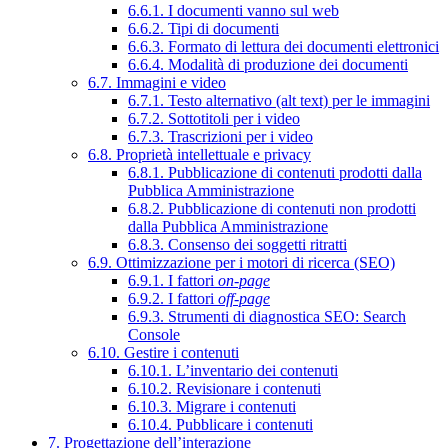
6.6.1. I documenti vanno sul web
6.6.2. Tipi di documenti
6.6.3. Formato di lettura dei documenti elettronici
6.6.4. Modalità di produzione dei documenti
6.7. Immagini e video
6.7.1. Testo alternativo (alt text) per le immagini
6.7.2. Sottotitoli per i video
6.7.3. Trascrizioni per i video
6.8. Proprietà intellettuale e privacy
6.8.1. Pubblicazione di contenuti prodotti dalla
Pubblica Amministrazione
6.8.2. Pubblicazione di contenuti non prodotti
dalla Pubblica Amministrazione
6.8.3. Consenso dei soggetti ritratti
6.9. Ottimizzazione per i motori di ricerca (SEO)
6.9.1. I fattori
on-page
6.9.2. I fattori
off-page
6.9.3. Strumenti di diagnostica SEO: Search
Console
6.10. Gestire i contenuti
6.10.1. L’inventario dei contenuti
6.10.2. Revisionare i contenuti
6.10.3. Migrare i contenuti
6.10.4. Pubblicare i contenuti
7. Progettazione dell’interazione