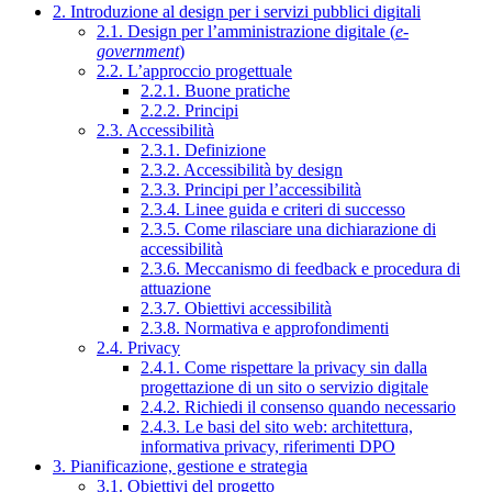
2. Introduzione al design per i servizi pubblici digitali
2.1. Design per l’amministrazione digitale (
e-
government
)
2.2. L’approccio progettuale
2.2.1. Buone pratiche
2.2.2. Principi
2.3. Accessibilità
2.3.1. Definizione
2.3.2. Accessibilità by design
2.3.3. Principi per l’accessibilità
2.3.4. Linee guida e criteri di successo
2.3.5. Come rilasciare una dichiarazione di
accessibilità
2.3.6. Meccanismo di feedback e procedura di
attuazione
2.3.7. Obiettivi accessibilità
2.3.8. Normativa e approfondimenti
2.4. Privacy
2.4.1. Come rispettare la privacy sin dalla
progettazione di un sito o servizio digitale
2.4.2. Richiedi il consenso quando necessario
2.4.3. Le basi del sito web: architettura,
informativa privacy, riferimenti DPO
3. Pianificazione, gestione e strategia
3.1. Obiettivi del progetto