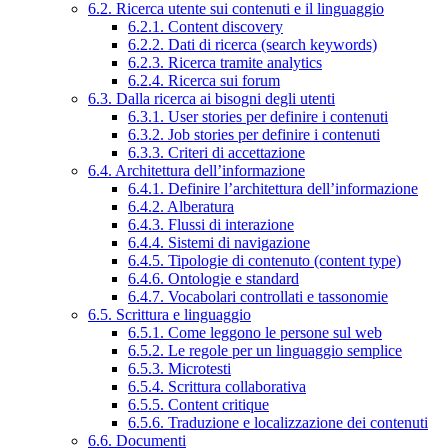
6.2. Ricerca utente sui contenuti e il linguaggio
6.2.1. Content discovery
6.2.2. Dati di ricerca (search keywords)
6.2.3. Ricerca tramite analytics
6.2.4. Ricerca sui forum
6.3. Dalla ricerca ai bisogni degli utenti
6.3.1. User stories per definire i contenuti
6.3.2. Job stories per definire i contenuti
6.3.3. Criteri di accettazione
6.4. Architettura dell’informazione
6.4.1. Definire l’architettura dell’informazione
6.4.2. Alberatura
6.4.3. Flussi di interazione
6.4.4. Sistemi di navigazione
6.4.5. Tipologie di contenuto (content type)
6.4.6. Ontologie e standard
6.4.7. Vocabolari controllati e tassonomie
6.5. Scrittura e linguaggio
6.5.1. Come leggono le persone sul web
6.5.2. Le regole per un linguaggio semplice
6.5.3. Microtesti
6.5.4. Scrittura collaborativa
6.5.5. Content critique
6.5.6. Traduzione e localizzazione dei contenuti
6.6. Documenti