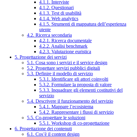
4.1.1. Interviste
4.1.2. Questionari
4.1.3. Test di usabilità
4.1.4. Web analytics
4.1.5. Strumenti di mappatura dell’esperienza
utente
4.2. Ricerca secondaria
4.2.1. Ricerca documentale
4.2.2. Analisi benchmark
4.2.3. Valutazione euristica
5. Progettazione dei servizi
5.1. Cosa sono i servizi e il service design
5.2. Progettare servizi pubblici digitali
5.3. Definire il modello di servizio
5.3.1. Identificare gli attori coinvolti
5.3.2. Formulare la proposta di valore
5.3.3. Inquadrare gli elementi costitutivi del
servizio
5.4. Descrivere il funzionamento del servizio
5.4.1. Mappare l’ecosistema
5.4.2. Rappresentare i flussi di servizio
5.5. Co-progettare le soluzioni
5.5.1. Workshop di co-progettazione
6. Progettazione dei contenuti
6.1. Cos’è il content design