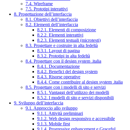
7.4. Wireframe
7.5. Prototipi interattivi
8. Progettazione dell’interfaccia
8.1. Obiettivi dell’interfaccia
8.2. Elementi dell’interfaccia
8.2.1. Elementi di composizione
8.2.2. Elementi interattivi
8.2.3. Elementi testuali (microtesti)
8.3. Progettare e costruire in alta fedeltà
8.3.1. Layout di pagina
8.3.2. Prototipi in alta fedeltà
8.4. Progettare con il design system .italia
8.4.1. Documentazione
8.4.2. Benefici del design system
8.4.3. Risorse operative
8.4.4. Come contribuire al design system .italia
8.5. Progettare con i modelli di sito e servizi
8.5.1. Vantaggi dell’utilizzo dei modelli
8.5.2. I modelli di sito e servizi disponibili
9. Sviluppo dell’interfaccia
9.1. Approccio allo sviluppo
9.1.1. Attività preliminari
9.1.2. Web design responsivo e accessibile
9.1.3. Mobile first
9.1.4. Progressive enhancement e Graceful