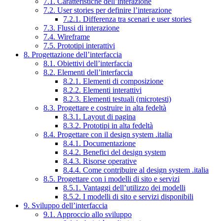
7.1. Caratteristiche dell’interazione
7.2. User stories per definire l’interazione
7.2.1. Differenza tra scenari e user stories
7.3. Flussi di interazione
7.4. Wireframe
7.5. Prototipi interattivi
8. Progettazione dell’interfaccia
8.1. Obiettivi dell’interfaccia
8.2. Elementi dell’interfaccia
8.2.1. Elementi di composizione
8.2.2. Elementi interattivi
8.2.3. Elementi testuali (microtesti)
8.3. Progettare e costruire in alta fedeltà
8.3.1. Layout di pagina
8.3.2. Prototipi in alta fedeltà
8.4. Progettare con il design system .italia
8.4.1. Documentazione
8.4.2. Benefici del design system
8.4.3. Risorse operative
8.4.4. Come contribuire al design system .italia
8.5. Progettare con i modelli di sito e servizi
8.5.1. Vantaggi dell’utilizzo dei modelli
8.5.2. I modelli di sito e servizi disponibili
9. Sviluppo dell’interfaccia
9.1. Approccio allo sviluppo