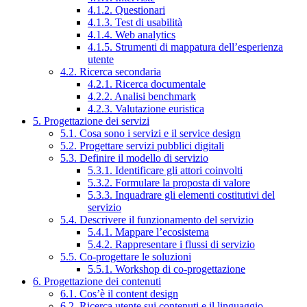
4.1.2. Questionari
4.1.3. Test di usabilità
4.1.4. Web analytics
4.1.5. Strumenti di mappatura dell’esperienza
utente
4.2. Ricerca secondaria
4.2.1. Ricerca documentale
4.2.2. Analisi benchmark
4.2.3. Valutazione euristica
5. Progettazione dei servizi
5.1. Cosa sono i servizi e il service design
5.2. Progettare servizi pubblici digitali
5.3. Definire il modello di servizio
5.3.1. Identificare gli attori coinvolti
5.3.2. Formulare la proposta di valore
5.3.3. Inquadrare gli elementi costitutivi del
servizio
5.4. Descrivere il funzionamento del servizio
5.4.1. Mappare l’ecosistema
5.4.2. Rappresentare i flussi di servizio
5.5. Co-progettare le soluzioni
5.5.1. Workshop di co-progettazione
6. Progettazione dei contenuti
6.1. Cos’è il content design
6.2. Ricerca utente sui contenuti e il linguaggio