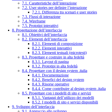
7.1. Caratteristiche dell’interazione
7.2. User stories per definire l’interazione
7.2.1. Differenza tra scenari e user stories
7.3. Flussi di interazione
7.4. Wireframe
7.5. Prototipi interattivi
8. Progettazione dell’interfaccia
8.1. Obiettivi dell’interfaccia
8.2. Elementi dell’interfaccia
8.2.1. Elementi di composizione
8.2.2. Elementi interattivi
8.2.3. Elementi testuali (microtesti)
8.3. Progettare e costruire in alta fedeltà
8.3.1. Layout di pagina
8.3.2. Prototipi in alta fedeltà
8.4. Progettare con il design system .italia
8.4.1. Documentazione
8.4.2. Benefici del design system
8.4.3. Risorse operative
8.4.4. Come contribuire al design system .italia
8.5. Progettare con i modelli di sito e servizi
8.5.1. Vantaggi dell’utilizzo dei modelli
8.5.2. I modelli di sito e servizi disponibili
9. Sviluppo dell’interfaccia
9.1. Approccio allo sviluppo