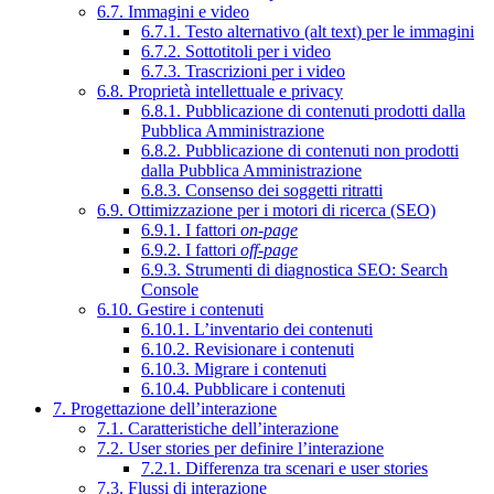
6.7. Immagini e video
6.7.1. Testo alternativo (alt text) per le immagini
6.7.2. Sottotitoli per i video
6.7.3. Trascrizioni per i video
6.8. Proprietà intellettuale e privacy
6.8.1. Pubblicazione di contenuti prodotti dalla
Pubblica Amministrazione
6.8.2. Pubblicazione di contenuti non prodotti
dalla Pubblica Amministrazione
6.8.3. Consenso dei soggetti ritratti
6.9. Ottimizzazione per i motori di ricerca (SEO)
6.9.1. I fattori
on-page
6.9.2. I fattori
off-page
6.9.3. Strumenti di diagnostica SEO: Search
Console
6.10. Gestire i contenuti
6.10.1. L’inventario dei contenuti
6.10.2. Revisionare i contenuti
6.10.3. Migrare i contenuti
6.10.4. Pubblicare i contenuti
7. Progettazione dell’interazione
7.1. Caratteristiche dell’interazione
7.2. User stories per definire l’interazione
7.2.1. Differenza tra scenari e user stories
7.3. Flussi di interazione