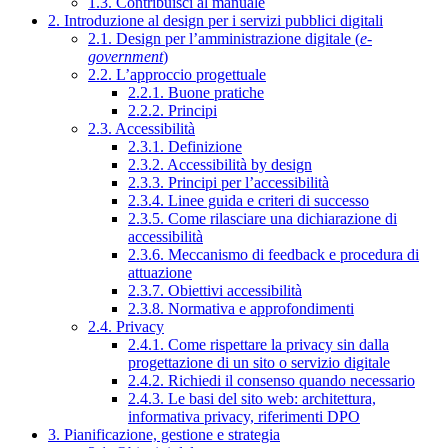
1.3. Contribuisci al manuale
2. Introduzione al design per i servizi pubblici digitali
2.1. Design per l’amministrazione digitale (
e-
government
)
2.2. L’approccio progettuale
2.2.1. Buone pratiche
2.2.2. Principi
2.3. Accessibilità
2.3.1. Definizione
2.3.2. Accessibilità by design
2.3.3. Principi per l’accessibilità
2.3.4. Linee guida e criteri di successo
2.3.5. Come rilasciare una dichiarazione di
accessibilità
2.3.6. Meccanismo di feedback e procedura di
attuazione
2.3.7. Obiettivi accessibilità
2.3.8. Normativa e approfondimenti
2.4. Privacy
2.4.1. Come rispettare la privacy sin dalla
progettazione di un sito o servizio digitale
2.4.2. Richiedi il consenso quando necessario
2.4.3. Le basi del sito web: architettura,
informativa privacy, riferimenti DPO
3. Pianificazione, gestione e strategia