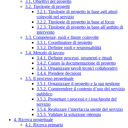
3.1. Obiettivi del progetto
3.2. Tipologie di progetti
3.2.1. Tipologie di progetto in base agli attori
coinvolti nel servizio
3.2.2. Tipologie di progetto in base al focus
3.2.3. Tipologie di progetto in base all’ambito di
intervento
3.3. Competenze, ruoli e figure coinvolte
3.3.1. Coordinatore di progetto
3.3.2. Definire ruoli e responsabilità
3.4. Metodo di lavoro
3.4.1. Definire processi, strumenti e rituali
3.4.2. Curare la documentazione di progetto
3.4.3. Organizzare tavoli tecnici collaborativi
3.4.4. Prendere decisioni
3.5. Il processo progettuale
3.5.1. Organizzare il progetto e la sua gestione
3.5.2. Comprendere il contesto d’uso del servizio
pubblico
3.5.3. Progettare i processi e i
touchpoint
del
servizio
3.5.4. Realizzare l’interfaccia utente del servizio
3.5.5. Validare la soluzione ottenuta
4. Ricerca progettuale
4.1. Ricerca primaria