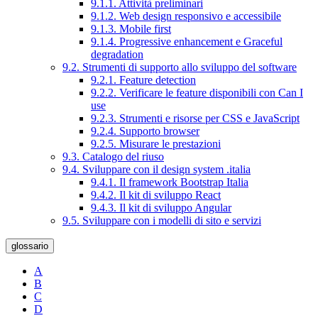
9.1.1. Attività preliminari
9.1.2. Web design responsivo e accessibile
9.1.3. Mobile first
9.1.4. Progressive enhancement e Graceful
degradation
9.2. Strumenti di supporto allo sviluppo del software
9.2.1. Feature detection
9.2.2. Verificare le feature disponibili con Can I
use
9.2.3. Strumenti e risorse per CSS e JavaScript
9.2.4. Supporto browser
9.2.5. Misurare le prestazioni
9.3. Catalogo del riuso
9.4. Sviluppare con il design system .italia
9.4.1. Il framework Bootstrap Italia
9.4.2. Il kit di sviluppo React
9.4.3. Il kit di sviluppo Angular
9.5. Sviluppare con i modelli di sito e servizi
glossario
A
B
C
D