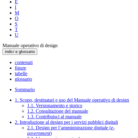
E
I
M
O
S
T
U
Manuale operativo di design
indici e glossario
contenuti
figure
tabelle
glossario
Sommario
1. Scopo, destinatari e uso del Manuale operativo di design
1.1. Versionamento e storico
1.2. Consultazione del manuale
1.3. Contribuisci al manuale
2. Introduzione al design per i servizi pubblici digitali
2.1. Design per l’amministrazione digitale (
e-
government
)