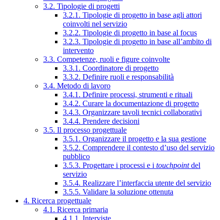
3.2. Tipologie di progetti
3.2.1. Tipologie di progetto in base agli attori
coinvolti nel servizio
3.2.2. Tipologie di progetto in base al focus
3.2.3. Tipologie di progetto in base all’ambito di
intervento
3.3. Competenze, ruoli e figure coinvolte
3.3.1. Coordinatore di progetto
3.3.2. Definire ruoli e responsabilità
3.4. Metodo di lavoro
3.4.1. Definire processi, strumenti e rituali
3.4.2. Curare la documentazione di progetto
3.4.3. Organizzare tavoli tecnici collaborativi
3.4.4. Prendere decisioni
3.5. Il processo progettuale
3.5.1. Organizzare il progetto e la sua gestione
3.5.2. Comprendere il contesto d’uso del servizio
pubblico
3.5.3. Progettare i processi e i
touchpoint
del
servizio
3.5.4. Realizzare l’interfaccia utente del servizio
3.5.5. Validare la soluzione ottenuta
4. Ricerca progettuale
4.1. Ricerca primaria
4.1.1. Interviste