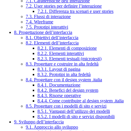
7.1. Caratteristiche dell’interazione
7.2. User stories per definire l’interazione
7.2.1. Differenza tra scenari e user stories
7.3. Flussi di interazione
7.4. Wireframe
7.5. Prototipi interattivi
8. Progettazione dell’interfaccia
8.1. Obiettivi dell’interfaccia
8.2. Elementi dell’interfaccia
8.2.1. Elementi di composizione
8.2.2. Elementi interattivi
8.2.3. Elementi testuali (microtesti)
8.3. Progettare e costruire in alta fedeltà
8.3.1. Layout di pagina
8.3.2. Prototipi in alta fedeltà
8.4. Progettare con il design system .italia
8.4.1. Documentazione
8.4.2. Benefici del design system
8.4.3. Risorse operative
8.4.4. Come contribuire al design system .italia
8.5. Progettare con i modelli di sito e servizi
8.5.1. Vantaggi dell’utilizzo dei modelli
8.5.2. I modelli di sito e servizi disponibili
9. Sviluppo dell’interfaccia
9.1. Approccio allo sviluppo