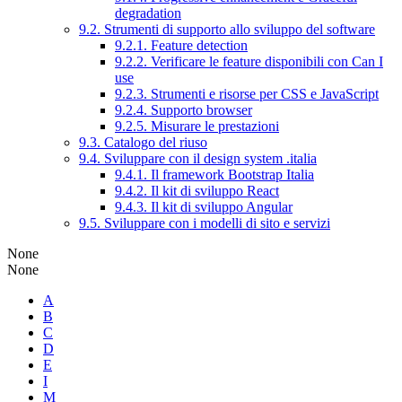
degradation
9.2. Strumenti di supporto allo sviluppo del software
9.2.1. Feature detection
9.2.2. Verificare le feature disponibili con Can I
use
9.2.3. Strumenti e risorse per CSS e JavaScript
9.2.4. Supporto browser
9.2.5. Misurare le prestazioni
9.3. Catalogo del riuso
9.4. Sviluppare con il design system .italia
9.4.1. Il framework Bootstrap Italia
9.4.2. Il kit di sviluppo React
9.4.3. Il kit di sviluppo Angular
9.5. Sviluppare con i modelli di sito e servizi
None
None
A
B
C
D
E
I
M