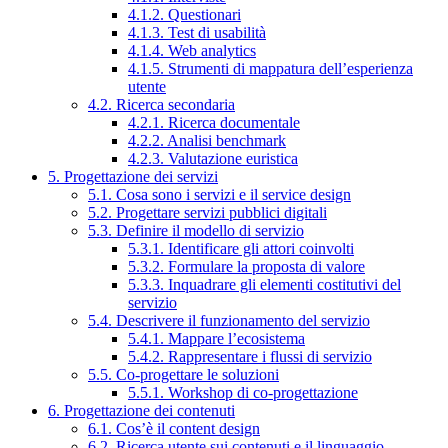
4.1.2. Questionari
4.1.3. Test di usabilità
4.1.4. Web analytics
4.1.5. Strumenti di mappatura dell’esperienza
utente
4.2. Ricerca secondaria
4.2.1. Ricerca documentale
4.2.2. Analisi benchmark
4.2.3. Valutazione euristica
5. Progettazione dei servizi
5.1. Cosa sono i servizi e il service design
5.2. Progettare servizi pubblici digitali
5.3. Definire il modello di servizio
5.3.1. Identificare gli attori coinvolti
5.3.2. Formulare la proposta di valore
5.3.3. Inquadrare gli elementi costitutivi del
servizio
5.4. Descrivere il funzionamento del servizio
5.4.1. Mappare l’ecosistema
5.4.2. Rappresentare i flussi di servizio
5.5. Co-progettare le soluzioni
5.5.1. Workshop di co-progettazione
6. Progettazione dei contenuti
6.1. Cos’è il content design
6.2. Ricerca utente sui contenuti e il linguaggio