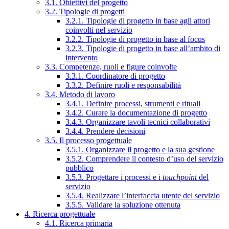
3.1. Obiettivi del progetto
3.2. Tipologie di progetti
3.2.1. Tipologie di progetto in base agli attori
coinvolti nel servizio
3.2.2. Tipologie di progetto in base al focus
3.2.3. Tipologie di progetto in base all’ambito di
intervento
3.3. Competenze, ruoli e figure coinvolte
3.3.1. Coordinatore di progetto
3.3.2. Definire ruoli e responsabilità
3.4. Metodo di lavoro
3.4.1. Definire processi, strumenti e rituali
3.4.2. Curare la documentazione di progetto
3.4.3. Organizzare tavoli tecnici collaborativi
3.4.4. Prendere decisioni
3.5. Il processo progettuale
3.5.1. Organizzare il progetto e la sua gestione
3.5.2. Comprendere il contesto d’uso del servizio
pubblico
3.5.3. Progettare i processi e i
touchpoint
del
servizio
3.5.4. Realizzare l’interfaccia utente del servizio
3.5.5. Validare la soluzione ottenuta
4. Ricerca progettuale
4.1. Ricerca primaria