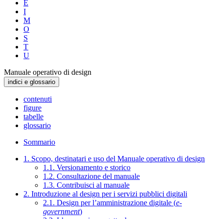
E
I
M
O
S
T
U
Manuale operativo di design
indici e glossario
contenuti
figure
tabelle
glossario
Sommario
1. Scopo, destinatari e uso del Manuale operativo di design
1.1. Versionamento e storico
1.2. Consultazione del manuale
1.3. Contribuisci al manuale
2. Introduzione al design per i servizi pubblici digitali
2.1. Design per l’amministrazione digitale (
e-
government
)