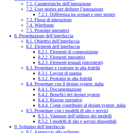
7.1. Caratteristiche dell’interazione
7.2. User stories per definire l’interazione
7.2.1. Differenza tra scenari e user stories
7.3. Flussi di interazione
7.4. Wireframe
7.5. Prototipi interattivi
8. Progettazione dell’interfaccia
8.1. Obiettivi dell’interfaccia
8.2. Elementi dell’interfaccia
8.2.1. Elementi di composizione
8.2.2. Elementi interattivi
8.2.3. Elementi testuali (microtesti)
8.3. Progettare e costruire in alta fedeltà
8.3.1. Layout di pagina
8.3.2. Prototipi in alta fedeltà
8.4. Progettare con il design system .italia
8.4.1. Documentazione
8.4.2. Benefici del design system
8.4.3. Risorse operative
8.4.4. Come contribuire al design system .italia
8.5. Progettare con i modelli di sito e servizi
8.5.1. Vantaggi dell’utilizzo dei modelli
8.5.2. I modelli di sito e servizi disponibili
9. Sviluppo dell’interfaccia
9.1. Approccio allo sviluppo