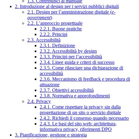
1.3. Contribuisci al manuale
2. Introduzione al design per i servizi pubblici digitali
2.1. Design per l’amministrazione digitale (
e-
government
)
2.2. L’approccio progettuale
2.2.1. Buone pratiche
2.2.2. Principi
2.3. Accessibilità
2.3.1. Definizione
2.3.2. Accessibilità by design
2.3.3. Principi per l’accessibilità
2.3.4. Linee guida e criteri di successo
2.3.5. Come rilasciare una dichiarazione di
accessibilità
2.3.6. Meccanismo di feedback e procedura di
attuazione
2.3.7. Obiettivi accessibilità
2.3.8. Normativa e approfondimenti
2.4. Privacy
2.4.1. Come rispettare la privacy sin dalla
progettazione di un sito o servizio digitale
2.4.2. Richiedi il consenso quando necessario
2.4.3. Le basi del sito web: architettura,
informativa privacy, riferimenti DPO
3. Pianificazione, gestione e strategia