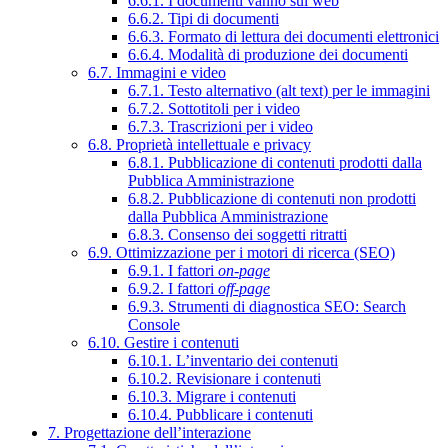
6.6.1. I documenti vanno sul web
6.6.2. Tipi di documenti
6.6.3. Formato di lettura dei documenti elettronici
6.6.4. Modalità di produzione dei documenti
6.7. Immagini e video
6.7.1. Testo alternativo (alt text) per le immagini
6.7.2. Sottotitoli per i video
6.7.3. Trascrizioni per i video
6.8. Proprietà intellettuale e privacy
6.8.1. Pubblicazione di contenuti prodotti dalla
Pubblica Amministrazione
6.8.2. Pubblicazione di contenuti non prodotti
dalla Pubblica Amministrazione
6.8.3. Consenso dei soggetti ritratti
6.9. Ottimizzazione per i motori di ricerca (SEO)
6.9.1. I fattori
on-page
6.9.2. I fattori
off-page
6.9.3. Strumenti di diagnostica SEO: Search
Console
6.10. Gestire i contenuti
6.10.1. L’inventario dei contenuti
6.10.2. Revisionare i contenuti
6.10.3. Migrare i contenuti
6.10.4. Pubblicare i contenuti
7. Progettazione dell’interazione