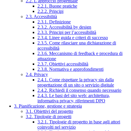
2.2. L’approccio progettuale
2.2.1. Buone pratiche
2.2.2. Principi
2.3. Accessibilità
2.3.1. Definizione
2.3.2. Accessibilità by design
2.3.3. Principi per l’accessibilità
2.3.4. Linee guida e criteri di successo
2.3.5. Come rilasciare una dichiarazione di
accessibilità
2.3.6. Meccanismo di feedback e procedura di
attuazione
2.3.7. Obiettivi accessibilità
2.3.8. Normativa e approfondimenti
2.4. Privacy
2.4.1. Come rispettare la privacy sin dalla
progettazione di un sito o servizio digitale
2.4.2. Richiedi il consenso quando necessario
2.4.3. Le basi del sito web: architettura,
informativa privacy, riferimenti DPO
3. Pianificazione, gestione e strategia
3.1. Obiettivi del progetto
3.2. Tipologie di progetti
3.2.1. Tipologie di progetto in base agli attori
coinvolti nel servizio