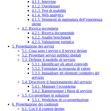
4.1.1. Interviste
4.1.2. Questionari
4.1.3. Test di usabilità
4.1.4. Web analytics
4.1.5. Strumenti di mappatura dell’esperienza
utente
4.2. Ricerca secondaria
4.2.1. Ricerca documentale
4.2.2. Analisi benchmark
4.2.3. Valutazione euristica
5. Progettazione dei servizi
5.1. Cosa sono i servizi e il service design
5.2. Progettare servizi pubblici digitali
5.3. Definire il modello di servizio
5.3.1. Identificare gli attori coinvolti
5.3.2. Formulare la proposta di valore
5.3.3. Inquadrare gli elementi costitutivi del
servizio
5.4. Descrivere il funzionamento del servizio
5.4.1. Mappare l’ecosistema
5.4.2. Rappresentare i flussi di servizio
5.5. Co-progettare le soluzioni
5.5.1. Workshop di co-progettazione
6. Progettazione dei contenuti
6.1. Cos’è il content design