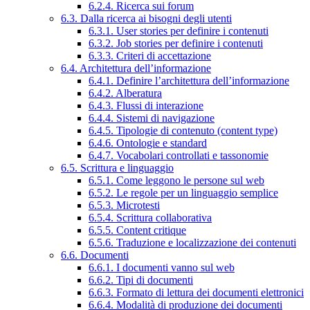
6.2.4. Ricerca sui forum
6.3. Dalla ricerca ai bisogni degli utenti
6.3.1. User stories per definire i contenuti
6.3.2. Job stories per definire i contenuti
6.3.3. Criteri di accettazione
6.4. Architettura dell’informazione
6.4.1. Definire l’architettura dell’informazione
6.4.2. Alberatura
6.4.3. Flussi di interazione
6.4.4. Sistemi di navigazione
6.4.5. Tipologie di contenuto (content type)
6.4.6. Ontologie e standard
6.4.7. Vocabolari controllati e tassonomie
6.5. Scrittura e linguaggio
6.5.1. Come leggono le persone sul web
6.5.2. Le regole per un linguaggio semplice
6.5.3. Microtesti
6.5.4. Scrittura collaborativa
6.5.5. Content critique
6.5.6. Traduzione e localizzazione dei contenuti
6.6. Documenti
6.6.1. I documenti vanno sul web
6.6.2. Tipi di documenti
6.6.3. Formato di lettura dei documenti elettronici
6.6.4. Modalità di produzione dei documenti