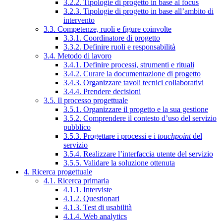
3.2.2. Tipologie di progetto in base al focus
3.2.3. Tipologie di progetto in base all’ambito di
intervento
3.3. Competenze, ruoli e figure coinvolte
3.3.1. Coordinatore di progetto
3.3.2. Definire ruoli e responsabilità
3.4. Metodo di lavoro
3.4.1. Definire processi, strumenti e rituali
3.4.2. Curare la documentazione di progetto
3.4.3. Organizzare tavoli tecnici collaborativi
3.4.4. Prendere decisioni
3.5. Il processo progettuale
3.5.1. Organizzare il progetto e la sua gestione
3.5.2. Comprendere il contesto d’uso del servizio
pubblico
3.5.3. Progettare i processi e i
touchpoint
del
servizio
3.5.4. Realizzare l’interfaccia utente del servizio
3.5.5. Validare la soluzione ottenuta
4. Ricerca progettuale
4.1. Ricerca primaria
4.1.1. Interviste
4.1.2. Questionari
4.1.3. Test di usabilità
4.1.4. Web analytics