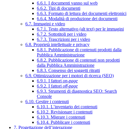
6.6.1. I documenti vanno sul web
6.6.2. Tipi di documenti
6.6.3. Formato di lettura dei documenti elettronici
6.6.4. Modalità di produzione dei documenti
6.7. Immagini e video
6.7.1. Testo alternativo (alt text) per le immagini
6.7.2. Sottotitoli per i video
6.7.3. Trascrizioni per i video
6.8. Proprietà intellettuale e privacy
6.8.1. Pubblicazione di contenuti prodotti dalla
Pubblica Amministrazione
6.8.2. Pubblicazione di contenuti non prodotti
dalla Pubblica Amministrazione
6.8.3. Consenso dei soggetti ritratti
6.9. Ottimizzazione per i motori di ricerca (SEO)
6.9.1. I fattori
on-page
6.9.2. I fattori
off-page
6.9.3. Strumenti di diagnostica SEO: Search
Console
6.10. Gestire i contenuti
6.10.1. L’inventario dei contenuti
6.10.2. Revisionare i contenuti
6.10.3. Migrare i contenuti
6.10.4. Pubblicare i contenuti
7. Progettazione dell’interazione