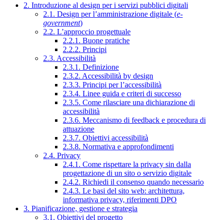
2. Introduzione al design per i servizi pubblici digitali
2.1. Design per l’amministrazione digitale (
e-
government
)
2.2. L’approccio progettuale
2.2.1. Buone pratiche
2.2.2. Principi
2.3. Accessibilità
2.3.1. Definizione
2.3.2. Accessibilità by design
2.3.3. Principi per l’accessibilità
2.3.4. Linee guida e criteri di successo
2.3.5. Come rilasciare una dichiarazione di
accessibilità
2.3.6. Meccanismo di feedback e procedura di
attuazione
2.3.7. Obiettivi accessibilità
2.3.8. Normativa e approfondimenti
2.4. Privacy
2.4.1. Come rispettare la privacy sin dalla
progettazione di un sito o servizio digitale
2.4.2. Richiedi il consenso quando necessario
2.4.3. Le basi del sito web: architettura,
informativa privacy, riferimenti DPO
3. Pianificazione, gestione e strategia
3.1. Obiettivi del progetto