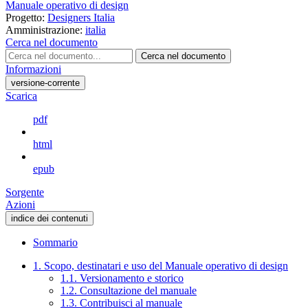
Manuale operativo di design
Progetto:
Designers Italia
Amministrazione:
italia
Cerca nel documento
Cerca nel documento
Informazioni
versione-corrente
Scarica
pdf
html
epub
Sorgente
Azioni
indice dei contenuti
Sommario
1. Scopo, destinatari e uso del Manuale operativo di design
1.1. Versionamento e storico
1.2. Consultazione del manuale
1.3. Contribuisci al manuale