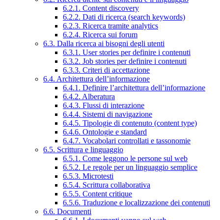
6.2.1. Content discovery
6.2.2. Dati di ricerca (search keywords)
6.2.3. Ricerca tramite analytics
6.2.4. Ricerca sui forum
6.3. Dalla ricerca ai bisogni degli utenti
6.3.1. User stories per definire i contenuti
6.3.2. Job stories per definire i contenuti
6.3.3. Criteri di accettazione
6.4. Architettura dell’informazione
6.4.1. Definire l’architettura dell’informazione
6.4.2. Alberatura
6.4.3. Flussi di interazione
6.4.4. Sistemi di navigazione
6.4.5. Tipologie di contenuto (content type)
6.4.6. Ontologie e standard
6.4.7. Vocabolari controllati e tassonomie
6.5. Scrittura e linguaggio
6.5.1. Come leggono le persone sul web
6.5.2. Le regole per un linguaggio semplice
6.5.3. Microtesti
6.5.4. Scrittura collaborativa
6.5.5. Content critique
6.5.6. Traduzione e localizzazione dei contenuti
6.6. Documenti