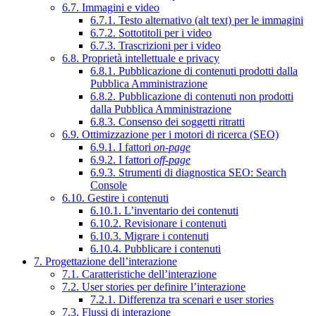
6.7. Immagini e video
6.7.1. Testo alternativo (alt text) per le immagini
6.7.2. Sottotitoli per i video
6.7.3. Trascrizioni per i video
6.8. Proprietà intellettuale e privacy
6.8.1. Pubblicazione di contenuti prodotti dalla
Pubblica Amministrazione
6.8.2. Pubblicazione di contenuti non prodotti
dalla Pubblica Amministrazione
6.8.3. Consenso dei soggetti ritratti
6.9. Ottimizzazione per i motori di ricerca (SEO)
6.9.1. I fattori
on-page
6.9.2. I fattori
off-page
6.9.3. Strumenti di diagnostica SEO: Search
Console
6.10. Gestire i contenuti
6.10.1. L’inventario dei contenuti
6.10.2. Revisionare i contenuti
6.10.3. Migrare i contenuti
6.10.4. Pubblicare i contenuti
7. Progettazione dell’interazione
7.1. Caratteristiche dell’interazione
7.2. User stories per definire l’interazione
7.2.1. Differenza tra scenari e user stories
7.3. Flussi di interazione