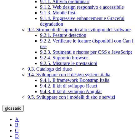
9.1.1. Attività preliminari
9.1.2. Web design responsivo e accessibile
9.1.3. Mobile first
9.1.4. Progressive enhancement e Graceful
degradation
9.2. Strumenti di supporto allo sviluppo del software
9.2.1. Feature detection
9.2.2. Verificare le feature disponibili con Can I
use
9.2.3. Strumenti e risorse per CSS e JavaScript
9.2.4. Supporto browser
9.2.5. Misurare le prestazioni
9.3. Catalogo del riuso
9.4. Sviluppare con il design system .italia
9.4.1. Il framework Bootstrap Italia
9.4.2. Il kit di sviluppo React
9.4.3. Il kit di sviluppo Angular
9.5. Sviluppare con i modelli di sito e servizi
glossario
A
B
C
D