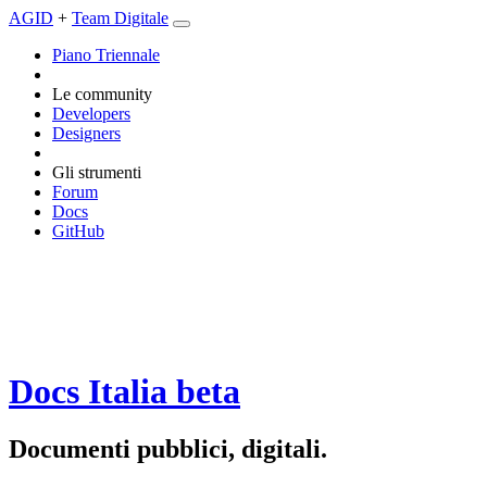
AGID
+
Team Digitale
Piano Triennale
Le community
Developers
Designers
Gli strumenti
Forum
Docs
GitHub
Docs Italia
beta
Documenti pubblici, digitali.