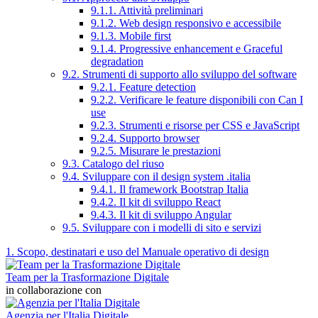
9.1.1. Attività preliminari
9.1.2. Web design responsivo e accessibile
9.1.3. Mobile first
9.1.4. Progressive enhancement e Graceful
degradation
9.2. Strumenti di supporto allo sviluppo del software
9.2.1. Feature detection
9.2.2. Verificare le feature disponibili con Can I
use
9.2.3. Strumenti e risorse per CSS e JavaScript
9.2.4. Supporto browser
9.2.5. Misurare le prestazioni
9.3. Catalogo del riuso
9.4. Sviluppare con il design system .italia
9.4.1. Il framework Bootstrap Italia
9.4.2. Il kit di sviluppo React
9.4.3. Il kit di sviluppo Angular
9.5. Sviluppare con i modelli di sito e servizi
1. Scopo, destinatari e uso del Manuale operativo di design
Team per la Trasformazione Digitale
in collaborazione con
Agenzia per l'Italia Digitale