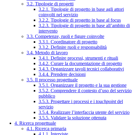
3.2. Tipologie di progetti
3.2.1. Tipologie di progetto in base agli attori
coinvolti nel servizio
3.2.2. Tipologie di progetto in base al focus
3.2.3. Tipologie di progetto in base all’ambito di
intervento
3.3. Competenze, ruoli e figure coinvolte
3.3.1. Coordinatore di progetto
3.3.2. Definire ruoli e responsabilità
3.4. Metodo di lavoro
3.4.1. Definire processi, strumenti e rituali
3.4.2. Curare la documentazione di progetto
3.4.3. Organizzare tavoli tecnici collaborativi
3.4.4. Prendere decisioni
3.5. Il processo progettuale
3.5.1. Organizzare il progetto e la sua gestione
3.5.2. Comprendere il contesto d’uso del servizio
pubblico
3.5.3. Progettare i processi e i
touchpoint
del
servizio
3.5.4. Realizzare l’interfaccia utente del servizio
3.5.5. Validare la soluzione ottenuta
4. Ricerca progettuale
4.1. Ricerca primaria
4.1.1. Interviste