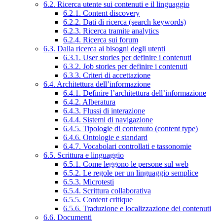
6.2. Ricerca utente sui contenuti e il linguaggio
6.2.1. Content discovery
6.2.2. Dati di ricerca (search keywords)
6.2.3. Ricerca tramite analytics
6.2.4. Ricerca sui forum
6.3. Dalla ricerca ai bisogni degli utenti
6.3.1. User stories per definire i contenuti
6.3.2. Job stories per definire i contenuti
6.3.3. Criteri di accettazione
6.4. Architettura dell’informazione
6.4.1. Definire l’architettura dell’informazione
6.4.2. Alberatura
6.4.3. Flussi di interazione
6.4.4. Sistemi di navigazione
6.4.5. Tipologie di contenuto (content type)
6.4.6. Ontologie e standard
6.4.7. Vocabolari controllati e tassonomie
6.5. Scrittura e linguaggio
6.5.1. Come leggono le persone sul web
6.5.2. Le regole per un linguaggio semplice
6.5.3. Microtesti
6.5.4. Scrittura collaborativa
6.5.5. Content critique
6.5.6. Traduzione e localizzazione dei contenuti
6.6. Documenti