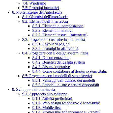
7.4. Wireframe
7.5. Prototipi interattivi
8. Progettazione dell’interfaccia
8.1. Obiettivi dell’interfaccia
8.2. Elementi dell’interfaccia
8.2.1. Elementi di composizione
8.2.2. Elementi interattivi
8.2.3. Elementi testuali (microtesti)
8.3. Progettare e costruire in alta fedeltà
8.3.1. Layout di pagina
8.3.2. Prototipi in alta fedeltà
8.4. Progettare con il design system .italia
8.4.1. Documentazione
8.4.2. Benefici del design system
8.4.3. Risorse operative
8.4.4. Come contribuire al design system .italia
8.5. Progettare con i modelli di sito e servizi
8.5.1. Vantaggi dell’utilizzo dei modelli
8.5.2. I modelli di sito e servizi disponibili
9. Sviluppo dell’interfaccia
9.1. Approccio allo sviluppo
9.1.1. Attività preliminari
9.1.2. Web design responsivo e accessibile
9.1.3. Mobile first
9.1.4. Progressive enhancement e Graceful