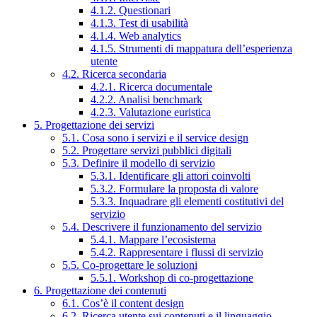
4.1.2. Questionari
4.1.3. Test di usabilità
4.1.4. Web analytics
4.1.5. Strumenti di mappatura dell’esperienza
utente
4.2. Ricerca secondaria
4.2.1. Ricerca documentale
4.2.2. Analisi benchmark
4.2.3. Valutazione euristica
5. Progettazione dei servizi
5.1. Cosa sono i servizi e il service design
5.2. Progettare servizi pubblici digitali
5.3. Definire il modello di servizio
5.3.1. Identificare gli attori coinvolti
5.3.2. Formulare la proposta di valore
5.3.3. Inquadrare gli elementi costitutivi del
servizio
5.4. Descrivere il funzionamento del servizio
5.4.1. Mappare l’ecosistema
5.4.2. Rappresentare i flussi di servizio
5.5. Co-progettare le soluzioni
5.5.1. Workshop di co-progettazione
6. Progettazione dei contenuti
6.1. Cos’è il content design
6.2. Ricerca utente sui contenuti e il linguaggio