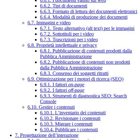
6.6.1. I documenti vanno sul web
6.6.2. Tipi di documenti
6.6.3. Formato di lettura dei documenti elettronici
6.6.4. Modalità di produzione dei documenti
6.7. Immagini e video
6.7.1. Testo alternativo (alt text) per le immagini
6.7.2. Sottotitoli per i video
6.7.3. Trascrizioni per i video
6.8. Proprietà intellettuale e privacy
6.8.1. Pubblicazione di contenuti prodotti dalla
Pubblica Amministrazione
6.8.2. Pubblicazione di contenuti non prodotti
dalla Pubblica Amministrazione
6.8.3. Consenso dei soggetti ritratti
6.9. Ottimizzazione per i motori di ricerca (SEO)
6.9.1. I fattori
on-page
6.9.2. I fattori
off-page
6.9.3. Strumenti di diagnostica SEO: Search
Console
6.10. Gestire i contenuti
6.10.1. L’inventario dei contenuti
6.10.2. Revisionare i contenuti
6.10.3. Migrare i contenuti
6.10.4. Pubblicare i contenuti
7. Progettazione dell’interazione