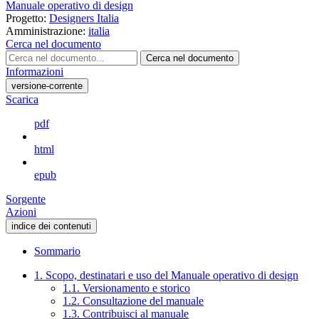
Manuale operativo di design
Progetto:
Designers Italia
Amministrazione:
italia
Cerca nel documento
Cerca nel documento
Informazioni
versione-corrente
Scarica
pdf
html
epub
Sorgente
Azioni
indice dei contenuti
Sommario
1. Scopo, destinatari e uso del Manuale operativo di design
1.1. Versionamento e storico
1.2. Consultazione del manuale
1.3. Contribuisci al manuale