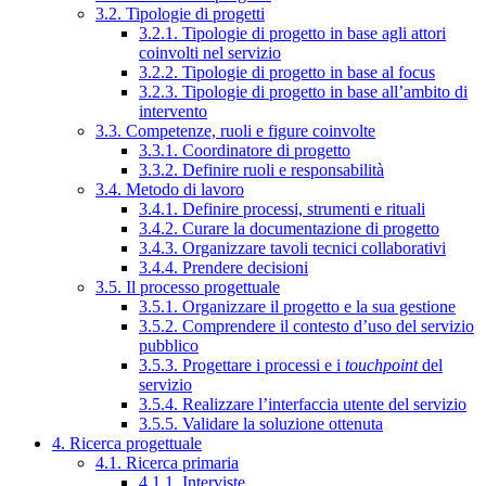
3.2. Tipologie di progetti
3.2.1. Tipologie di progetto in base agli attori
coinvolti nel servizio
3.2.2. Tipologie di progetto in base al focus
3.2.3. Tipologie di progetto in base all’ambito di
intervento
3.3. Competenze, ruoli e figure coinvolte
3.3.1. Coordinatore di progetto
3.3.2. Definire ruoli e responsabilità
3.4. Metodo di lavoro
3.4.1. Definire processi, strumenti e rituali
3.4.2. Curare la documentazione di progetto
3.4.3. Organizzare tavoli tecnici collaborativi
3.4.4. Prendere decisioni
3.5. Il processo progettuale
3.5.1. Organizzare il progetto e la sua gestione
3.5.2. Comprendere il contesto d’uso del servizio
pubblico
3.5.3. Progettare i processi e i
touchpoint
del
servizio
3.5.4. Realizzare l’interfaccia utente del servizio
3.5.5. Validare la soluzione ottenuta
4. Ricerca progettuale
4.1. Ricerca primaria
4.1.1. Interviste