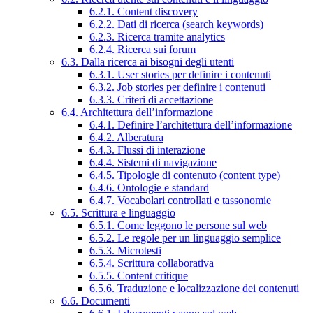
6.2.1. Content discovery
6.2.2. Dati di ricerca (search keywords)
6.2.3. Ricerca tramite analytics
6.2.4. Ricerca sui forum
6.3. Dalla ricerca ai bisogni degli utenti
6.3.1. User stories per definire i contenuti
6.3.2. Job stories per definire i contenuti
6.3.3. Criteri di accettazione
6.4. Architettura dell’informazione
6.4.1. Definire l’architettura dell’informazione
6.4.2. Alberatura
6.4.3. Flussi di interazione
6.4.4. Sistemi di navigazione
6.4.5. Tipologie di contenuto (content type)
6.4.6. Ontologie e standard
6.4.7. Vocabolari controllati e tassonomie
6.5. Scrittura e linguaggio
6.5.1. Come leggono le persone sul web
6.5.2. Le regole per un linguaggio semplice
6.5.3. Microtesti
6.5.4. Scrittura collaborativa
6.5.5. Content critique
6.5.6. Traduzione e localizzazione dei contenuti
6.6. Documenti