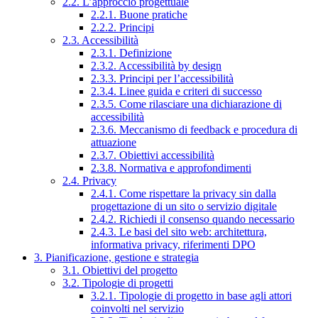
2.2. L’approccio progettuale
2.2.1. Buone pratiche
2.2.2. Principi
2.3. Accessibilità
2.3.1. Definizione
2.3.2. Accessibilità by design
2.3.3. Principi per l’accessibilità
2.3.4. Linee guida e criteri di successo
2.3.5. Come rilasciare una dichiarazione di
accessibilità
2.3.6. Meccanismo di feedback e procedura di
attuazione
2.3.7. Obiettivi accessibilità
2.3.8. Normativa e approfondimenti
2.4. Privacy
2.4.1. Come rispettare la privacy sin dalla
progettazione di un sito o servizio digitale
2.4.2. Richiedi il consenso quando necessario
2.4.3. Le basi del sito web: architettura,
informativa privacy, riferimenti DPO
3. Pianificazione, gestione e strategia
3.1. Obiettivi del progetto
3.2. Tipologie di progetti
3.2.1. Tipologie di progetto in base agli attori
coinvolti nel servizio