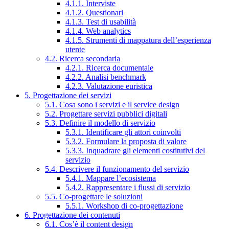
4.1.1. Interviste
4.1.2. Questionari
4.1.3. Test di usabilità
4.1.4. Web analytics
4.1.5. Strumenti di mappatura dell’esperienza
utente
4.2. Ricerca secondaria
4.2.1. Ricerca documentale
4.2.2. Analisi benchmark
4.2.3. Valutazione euristica
5. Progettazione dei servizi
5.1. Cosa sono i servizi e il service design
5.2. Progettare servizi pubblici digitali
5.3. Definire il modello di servizio
5.3.1. Identificare gli attori coinvolti
5.3.2. Formulare la proposta di valore
5.3.3. Inquadrare gli elementi costitutivi del
servizio
5.4. Descrivere il funzionamento del servizio
5.4.1. Mappare l’ecosistema
5.4.2. Rappresentare i flussi di servizio
5.5. Co-progettare le soluzioni
5.5.1. Workshop di co-progettazione
6. Progettazione dei contenuti
6.1. Cos’è il content design