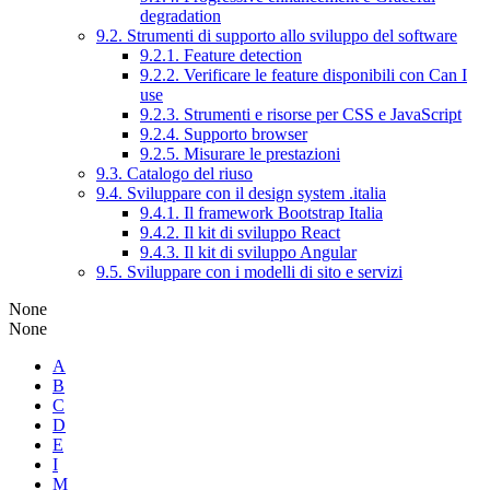
degradation
9.2. Strumenti di supporto allo sviluppo del software
9.2.1. Feature detection
9.2.2. Verificare le feature disponibili con Can I
use
9.2.3. Strumenti e risorse per CSS e JavaScript
9.2.4. Supporto browser
9.2.5. Misurare le prestazioni
9.3. Catalogo del riuso
9.4. Sviluppare con il design system .italia
9.4.1. Il framework Bootstrap Italia
9.4.2. Il kit di sviluppo React
9.4.3. Il kit di sviluppo Angular
9.5. Sviluppare con i modelli di sito e servizi
None
None
A
B
C
D
E
I
M