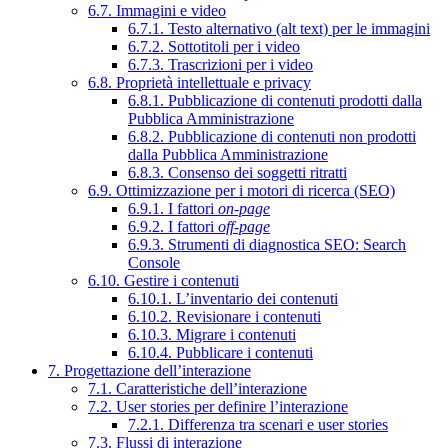
6.7. Immagini e video
6.7.1. Testo alternativo (alt text) per le immagini
6.7.2. Sottotitoli per i video
6.7.3. Trascrizioni per i video
6.8. Proprietà intellettuale e privacy
6.8.1. Pubblicazione di contenuti prodotti dalla
Pubblica Amministrazione
6.8.2. Pubblicazione di contenuti non prodotti
dalla Pubblica Amministrazione
6.8.3. Consenso dei soggetti ritratti
6.9. Ottimizzazione per i motori di ricerca (SEO)
6.9.1. I fattori
on-page
6.9.2. I fattori
off-page
6.9.3. Strumenti di diagnostica SEO: Search
Console
6.10. Gestire i contenuti
6.10.1. L’inventario dei contenuti
6.10.2. Revisionare i contenuti
6.10.3. Migrare i contenuti
6.10.4. Pubblicare i contenuti
7. Progettazione dell’interazione
7.1. Caratteristiche dell’interazione
7.2. User stories per definire l’interazione
7.2.1. Differenza tra scenari e user stories
7.3. Flussi di interazione