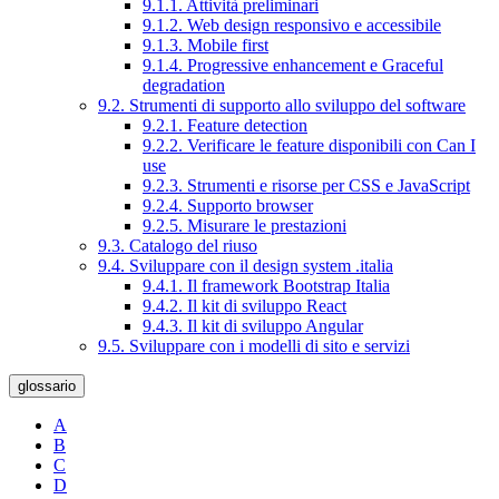
9.1.1. Attività preliminari
9.1.2. Web design responsivo e accessibile
9.1.3. Mobile first
9.1.4. Progressive enhancement e Graceful
degradation
9.2. Strumenti di supporto allo sviluppo del software
9.2.1. Feature detection
9.2.2. Verificare le feature disponibili con Can I
use
9.2.3. Strumenti e risorse per CSS e JavaScript
9.2.4. Supporto browser
9.2.5. Misurare le prestazioni
9.3. Catalogo del riuso
9.4. Sviluppare con il design system .italia
9.4.1. Il framework Bootstrap Italia
9.4.2. Il kit di sviluppo React
9.4.3. Il kit di sviluppo Angular
9.5. Sviluppare con i modelli di sito e servizi
glossario
A
B
C
D