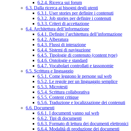
6.2.4. Ricerca sui forum
6.3. Dalla ricerca ai bisogni degli utenti
6.3.1. User stories per definire i contenuti
6.3.2. Job stories per definire i contenuti
6.3.3. Criteri di accettazione
6.4. Architettura dell’informazione
6.4.1. Definire l’architettura dell’informazione
6.4.2. Alberatura
6.4.3. Flussi di interazione
6.4.4. Sistemi di navigazione
6.4.5. Tipologie di contenuto (content type)
6.4.6. Ontologie e standard
6.4.7. Vocabolari controllati e tassonomie
6.5. Scrittura e linguaggio
6.5.1. Come leggono le persone sul web
6.5.2. Le regole per un linguaggio semplice
6.5.3. Microtesti
6.5.4. Scrittura collaborativa
6.5.5. Content critique
6.5.6. Traduzione e localizzazione dei contenuti
6.6. Documenti
6.6.1. I documenti vanno sul web
6.6.2. Tipi di documenti
6.6.3. Formato di lettura dei documenti elettronici
6.6.4. Modalità di produzione dei documenti