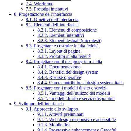
7.4. Wireframe
7.5. Prototipi interattivi
8. Progettazione dell’interfaccia
8.1. Obiettivi dell’interfaccia
8.2. Elementi dell’interfaccia
8.2.1. Elementi di composizione
8.2.2. Elementi interattivi
8.2.3. Elementi testuali (microtesti)
8.3. Progettare e costruire in alta fedeltà
8.3.1. Layout di pagina
8.3.2. Prototipi in alta fedeltà
8.4. Progettare con il design system .italia
8.4.1. Documentazione
8.4.2. Benefici del design system
8.4.3. Risorse operative
8.4.4. Come contribuire al design system .italia
8.5. Progettare con i modelli di sito e servizi
8.5.1. Vantaggi dell’utilizzo dei modelli
8.5.2. I modelli di sito e servizi disponibili
9. Sviluppo dell’interfaccia
9.1. Approccio allo sviluppo
9.1.1. Attività preliminari
9.1.2. Web design responsivo e accessibile
9.1.3. Mobile first
9.1.4. Progressive enhancement e Graceful