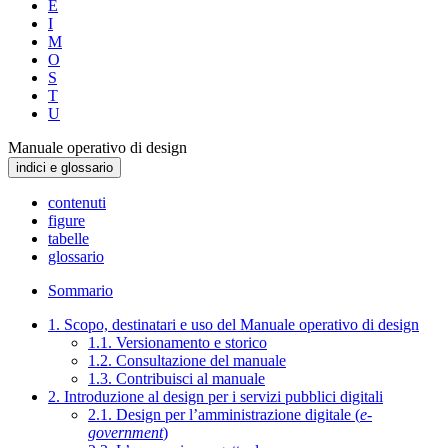
E
I
M
O
S
T
U
Manuale operativo di design
indici e glossario
contenuti
figure
tabelle
glossario
Sommario
1. Scopo, destinatari e uso del Manuale operativo di design
1.1. Versionamento e storico
1.2. Consultazione del manuale
1.3. Contribuisci al manuale
2. Introduzione al design per i servizi pubblici digitali
2.1. Design per l’amministrazione digitale (
e-
government
)