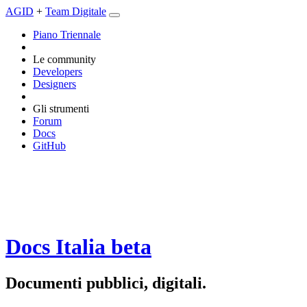
AGID
+
Team Digitale
Piano Triennale
Le community
Developers
Designers
Gli strumenti
Forum
Docs
GitHub
Docs Italia
beta
Documenti pubblici, digitali.