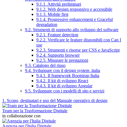
9.1.1. Attività preliminari
9.1.2. Web design responsivo e accessibile
9.1.3. Mobile first
9.1.4. Progressive enhancement e Graceful
degradation
9.2. Strumenti di supporto allo sviluppo del software
9.2.1. Feature detection
9.2.2. Verificare le feature disponibili con Can I
use
9.2.3. Strumenti e risorse per CSS e JavaScript
9.2.4. Supporto browser
9.2.5. Misurare le prestazioni
9.3. Catalogo del riuso
9.4. Sviluppare con il design system .italia
9.4.1. Il framework Bootstrap Italia
9.4.2. Il kit di sviluppo React
9.4.3. Il kit di sviluppo Angular
9.5. Sviluppare con i modelli di sito e servizi
1. Scopo, destinatari e uso del Manuale operativo di design
Team per la Trasformazione Digitale
in collaborazione con
Agenzia per l'Italia Digitale