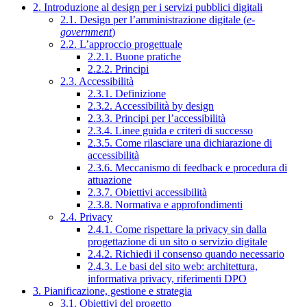
2. Introduzione al design per i servizi pubblici digitali
2.1. Design per l’amministrazione digitale (
e-
government
)
2.2. L’approccio progettuale
2.2.1. Buone pratiche
2.2.2. Principi
2.3. Accessibilità
2.3.1. Definizione
2.3.2. Accessibilità by design
2.3.3. Principi per l’accessibilità
2.3.4. Linee guida e criteri di successo
2.3.5. Come rilasciare una dichiarazione di
accessibilità
2.3.6. Meccanismo di feedback e procedura di
attuazione
2.3.7. Obiettivi accessibilità
2.3.8. Normativa e approfondimenti
2.4. Privacy
2.4.1. Come rispettare la privacy sin dalla
progettazione di un sito o servizio digitale
2.4.2. Richiedi il consenso quando necessario
2.4.3. Le basi del sito web: architettura,
informativa privacy, riferimenti DPO
3. Pianificazione, gestione e strategia
3.1. Obiettivi del progetto