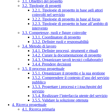
3.1. Obiettivi del progetto
3.2. Tipologie di progetti
3.2.1. Tipologie di progetto in base agli attori
coinvolti nel servizio
3.2.2. Tipologie di progetto in base al focus
3.2.3. Tipologie di progetto in base all’ambito di
intervento
3.3. Competenze, ruoli e figure coinvolte
3.3.1. Coordinatore di progetto
3.3.2. Definire ruoli e responsabilità
3.4. Metodo di lavoro
3.4.1. Definire processi, strumenti e rituali
3.4.2. Curare la documentazione di progetto
3.4.3. Organizzare tavoli tecnici collaborativi
3.4.4. Prendere decisioni
3.5. Il processo progettuale
3.5.1. Organizzare il progetto e la sua gestione
3.5.2. Comprendere il contesto d’uso del servizio
pubblico
3.5.3. Progettare i processi e i
touchpoint
del
servizio
3.5.4. Realizzare l’interfaccia utente del servizio
3.5.5. Validare la soluzione ottenuta
4. Ricerca progettuale
4.1. Ricerca primaria