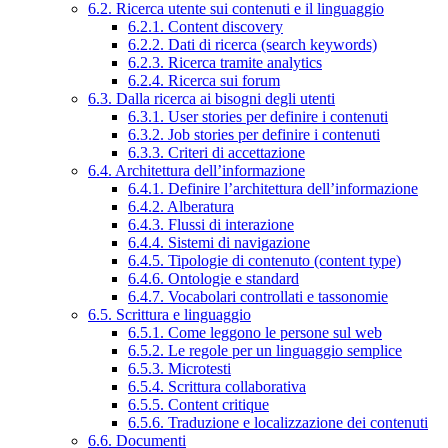
6.2. Ricerca utente sui contenuti e il linguaggio
6.2.1. Content discovery
6.2.2. Dati di ricerca (search keywords)
6.2.3. Ricerca tramite analytics
6.2.4. Ricerca sui forum
6.3. Dalla ricerca ai bisogni degli utenti
6.3.1. User stories per definire i contenuti
6.3.2. Job stories per definire i contenuti
6.3.3. Criteri di accettazione
6.4. Architettura dell’informazione
6.4.1. Definire l’architettura dell’informazione
6.4.2. Alberatura
6.4.3. Flussi di interazione
6.4.4. Sistemi di navigazione
6.4.5. Tipologie di contenuto (content type)
6.4.6. Ontologie e standard
6.4.7. Vocabolari controllati e tassonomie
6.5. Scrittura e linguaggio
6.5.1. Come leggono le persone sul web
6.5.2. Le regole per un linguaggio semplice
6.5.3. Microtesti
6.5.4. Scrittura collaborativa
6.5.5. Content critique
6.5.6. Traduzione e localizzazione dei contenuti
6.6. Documenti