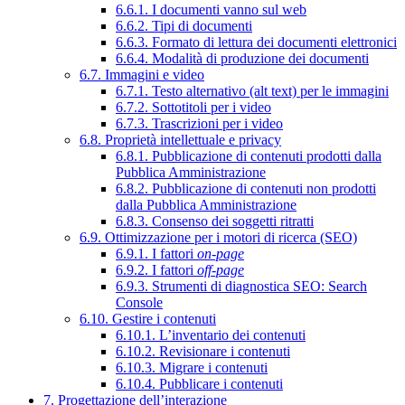
6.6.1. I documenti vanno sul web
6.6.2. Tipi di documenti
6.6.3. Formato di lettura dei documenti elettronici
6.6.4. Modalità di produzione dei documenti
6.7. Immagini e video
6.7.1. Testo alternativo (alt text) per le immagini
6.7.2. Sottotitoli per i video
6.7.3. Trascrizioni per i video
6.8. Proprietà intellettuale e privacy
6.8.1. Pubblicazione di contenuti prodotti dalla
Pubblica Amministrazione
6.8.2. Pubblicazione di contenuti non prodotti
dalla Pubblica Amministrazione
6.8.3. Consenso dei soggetti ritratti
6.9. Ottimizzazione per i motori di ricerca (SEO)
6.9.1. I fattori
on-page
6.9.2. I fattori
off-page
6.9.3. Strumenti di diagnostica SEO: Search
Console
6.10. Gestire i contenuti
6.10.1. L’inventario dei contenuti
6.10.2. Revisionare i contenuti
6.10.3. Migrare i contenuti
6.10.4. Pubblicare i contenuti
7. Progettazione dell’interazione