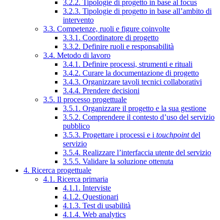
3.2.2. Tipologie di progetto in base al focus
3.2.3. Tipologie di progetto in base all’ambito di
intervento
3.3. Competenze, ruoli e figure coinvolte
3.3.1. Coordinatore di progetto
3.3.2. Definire ruoli e responsabilità
3.4. Metodo di lavoro
3.4.1. Definire processi, strumenti e rituali
3.4.2. Curare la documentazione di progetto
3.4.3. Organizzare tavoli tecnici collaborativi
3.4.4. Prendere decisioni
3.5. Il processo progettuale
3.5.1. Organizzare il progetto e la sua gestione
3.5.2. Comprendere il contesto d’uso del servizio
pubblico
3.5.3. Progettare i processi e i
touchpoint
del
servizio
3.5.4. Realizzare l’interfaccia utente del servizio
3.5.5. Validare la soluzione ottenuta
4. Ricerca progettuale
4.1. Ricerca primaria
4.1.1. Interviste
4.1.2. Questionari
4.1.3. Test di usabilità
4.1.4. Web analytics