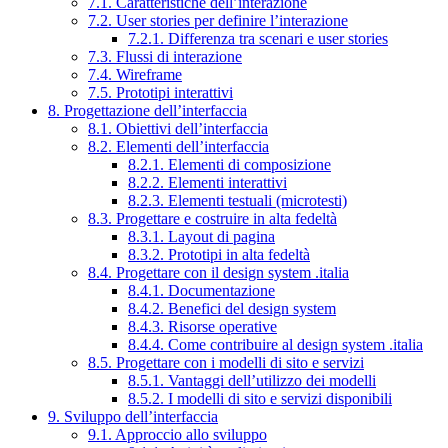
7.1. Caratteristiche dell’interazione
7.2. User stories per definire l’interazione
7.2.1. Differenza tra scenari e user stories
7.3. Flussi di interazione
7.4. Wireframe
7.5. Prototipi interattivi
8. Progettazione dell’interfaccia
8.1. Obiettivi dell’interfaccia
8.2. Elementi dell’interfaccia
8.2.1. Elementi di composizione
8.2.2. Elementi interattivi
8.2.3. Elementi testuali (microtesti)
8.3. Progettare e costruire in alta fedeltà
8.3.1. Layout di pagina
8.3.2. Prototipi in alta fedeltà
8.4. Progettare con il design system .italia
8.4.1. Documentazione
8.4.2. Benefici del design system
8.4.3. Risorse operative
8.4.4. Come contribuire al design system .italia
8.5. Progettare con i modelli di sito e servizi
8.5.1. Vantaggi dell’utilizzo dei modelli
8.5.2. I modelli di sito e servizi disponibili
9. Sviluppo dell’interfaccia
9.1. Approccio allo sviluppo