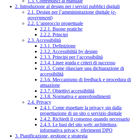
1.3. Contribuisci al manuale
2. Introduzione al design per i servizi pubblici digitali
2.1. Design per l’amministrazione digitale (
e-
government
)
2.2. L’approccio progettuale
2.2.1. Buone pratiche
2.2.2. Principi
2.3. Accessibilità
2.3.1. Definizione
2.3.2. Accessibilità by design
2.3.3. Principi per l’accessibilità
2.3.4. Linee guida e criteri di successo
2.3.5. Come rilasciare una dichiarazione di
accessibilità
2.3.6. Meccanismo di feedback e procedura di
attuazione
2.3.7. Obiettivi accessibilità
2.3.8. Normativa e approfondimenti
2.4. Privacy
2.4.1. Come rispettare la privacy sin dalla
progettazione di un sito o servizio digitale
2.4.2. Richiedi il consenso quando necessario
2.4.3. Le basi del sito web: architettura,
informativa privacy, riferimenti DPO
3. Pianificazione, gestione e strategia