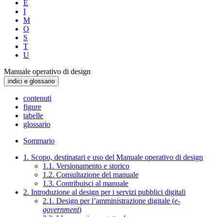
E
I
M
O
S
T
U
Manuale operativo di design
indici e glossario
contenuti
figure
tabelle
glossario
Sommario
1. Scopo, destinatari e uso del Manuale operativo di design
1.1. Versionamento e storico
1.2. Consultazione del manuale
1.3. Contribuisci al manuale
2. Introduzione al design per i servizi pubblici digitali
2.1. Design per l’amministrazione digitale (
e-
government
)