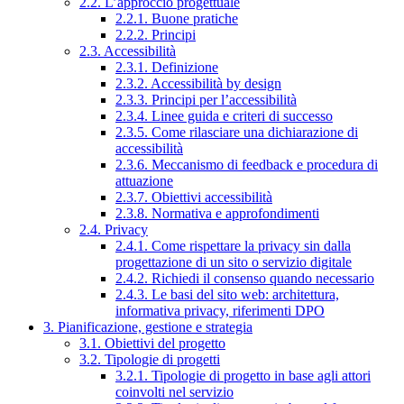
2.2. L’approccio progettuale
2.2.1. Buone pratiche
2.2.2. Principi
2.3. Accessibilità
2.3.1. Definizione
2.3.2. Accessibilità by design
2.3.3. Principi per l’accessibilità
2.3.4. Linee guida e criteri di successo
2.3.5. Come rilasciare una dichiarazione di
accessibilità
2.3.6. Meccanismo di feedback e procedura di
attuazione
2.3.7. Obiettivi accessibilità
2.3.8. Normativa e approfondimenti
2.4. Privacy
2.4.1. Come rispettare la privacy sin dalla
progettazione di un sito o servizio digitale
2.4.2. Richiedi il consenso quando necessario
2.4.3. Le basi del sito web: architettura,
informativa privacy, riferimenti DPO
3. Pianificazione, gestione e strategia
3.1. Obiettivi del progetto
3.2. Tipologie di progetti
3.2.1. Tipologie di progetto in base agli attori
coinvolti nel servizio