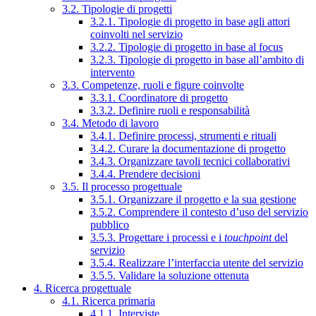
3.2. Tipologie di progetti
3.2.1. Tipologie di progetto in base agli attori
coinvolti nel servizio
3.2.2. Tipologie di progetto in base al focus
3.2.3. Tipologie di progetto in base all’ambito di
intervento
3.3. Competenze, ruoli e figure coinvolte
3.3.1. Coordinatore di progetto
3.3.2. Definire ruoli e responsabilità
3.4. Metodo di lavoro
3.4.1. Definire processi, strumenti e rituali
3.4.2. Curare la documentazione di progetto
3.4.3. Organizzare tavoli tecnici collaborativi
3.4.4. Prendere decisioni
3.5. Il processo progettuale
3.5.1. Organizzare il progetto e la sua gestione
3.5.2. Comprendere il contesto d’uso del servizio
pubblico
3.5.3. Progettare i processi e i
touchpoint
del
servizio
3.5.4. Realizzare l’interfaccia utente del servizio
3.5.5. Validare la soluzione ottenuta
4. Ricerca progettuale
4.1. Ricerca primaria
4.1.1. Interviste