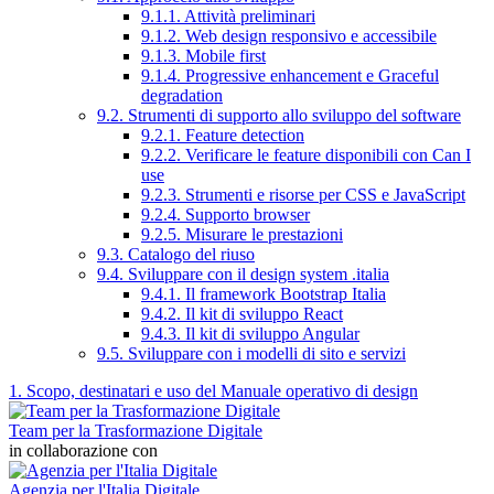
9.1.1. Attività preliminari
9.1.2. Web design responsivo e accessibile
9.1.3. Mobile first
9.1.4. Progressive enhancement e Graceful
degradation
9.2. Strumenti di supporto allo sviluppo del software
9.2.1. Feature detection
9.2.2. Verificare le feature disponibili con Can I
use
9.2.3. Strumenti e risorse per CSS e JavaScript
9.2.4. Supporto browser
9.2.5. Misurare le prestazioni
9.3. Catalogo del riuso
9.4. Sviluppare con il design system .italia
9.4.1. Il framework Bootstrap Italia
9.4.2. Il kit di sviluppo React
9.4.3. Il kit di sviluppo Angular
9.5. Sviluppare con i modelli di sito e servizi
1. Scopo, destinatari e uso del Manuale operativo di design
Team per la Trasformazione Digitale
in collaborazione con
Agenzia per l'Italia Digitale