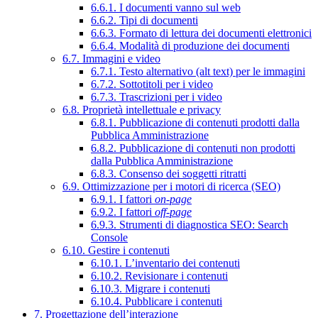
6.6.1. I documenti vanno sul web
6.6.2. Tipi di documenti
6.6.3. Formato di lettura dei documenti elettronici
6.6.4. Modalità di produzione dei documenti
6.7. Immagini e video
6.7.1. Testo alternativo (alt text) per le immagini
6.7.2. Sottotitoli per i video
6.7.3. Trascrizioni per i video
6.8. Proprietà intellettuale e privacy
6.8.1. Pubblicazione di contenuti prodotti dalla
Pubblica Amministrazione
6.8.2. Pubblicazione di contenuti non prodotti
dalla Pubblica Amministrazione
6.8.3. Consenso dei soggetti ritratti
6.9. Ottimizzazione per i motori di ricerca (SEO)
6.9.1. I fattori
on-page
6.9.2. I fattori
off-page
6.9.3. Strumenti di diagnostica SEO: Search
Console
6.10. Gestire i contenuti
6.10.1. L’inventario dei contenuti
6.10.2. Revisionare i contenuti
6.10.3. Migrare i contenuti
6.10.4. Pubblicare i contenuti
7. Progettazione dell’interazione