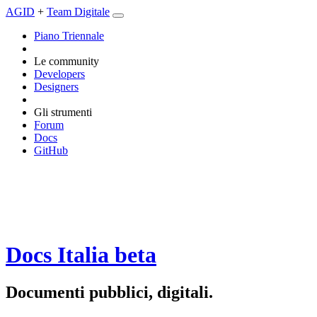
AGID
+
Team Digitale
Piano Triennale
Le community
Developers
Designers
Gli strumenti
Forum
Docs
GitHub
Docs Italia
beta
Documenti pubblici, digitali.