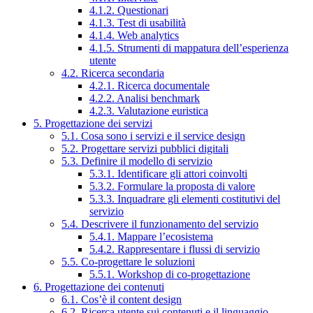
4.1.2. Questionari
4.1.3. Test di usabilità
4.1.4. Web analytics
4.1.5. Strumenti di mappatura dell’esperienza
utente
4.2. Ricerca secondaria
4.2.1. Ricerca documentale
4.2.2. Analisi benchmark
4.2.3. Valutazione euristica
5. Progettazione dei servizi
5.1. Cosa sono i servizi e il service design
5.2. Progettare servizi pubblici digitali
5.3. Definire il modello di servizio
5.3.1. Identificare gli attori coinvolti
5.3.2. Formulare la proposta di valore
5.3.3. Inquadrare gli elementi costitutivi del
servizio
5.4. Descrivere il funzionamento del servizio
5.4.1. Mappare l’ecosistema
5.4.2. Rappresentare i flussi di servizio
5.5. Co-progettare le soluzioni
5.5.1. Workshop di co-progettazione
6. Progettazione dei contenuti
6.1. Cos’è il content design
6.2. Ricerca utente sui contenuti e il linguaggio