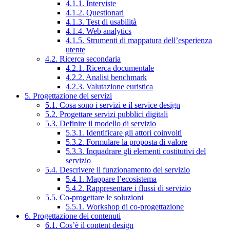
4.1.1. Interviste
4.1.2. Questionari
4.1.3. Test di usabilità
4.1.4. Web analytics
4.1.5. Strumenti di mappatura dell’esperienza
utente
4.2. Ricerca secondaria
4.2.1. Ricerca documentale
4.2.2. Analisi benchmark
4.2.3. Valutazione euristica
5. Progettazione dei servizi
5.1. Cosa sono i servizi e il service design
5.2. Progettare servizi pubblici digitali
5.3. Definire il modello di servizio
5.3.1. Identificare gli attori coinvolti
5.3.2. Formulare la proposta di valore
5.3.3. Inquadrare gli elementi costitutivi del
servizio
5.4. Descrivere il funzionamento del servizio
5.4.1. Mappare l’ecosistema
5.4.2. Rappresentare i flussi di servizio
5.5. Co-progettare le soluzioni
5.5.1. Workshop di co-progettazione
6. Progettazione dei contenuti
6.1. Cos’è il content design