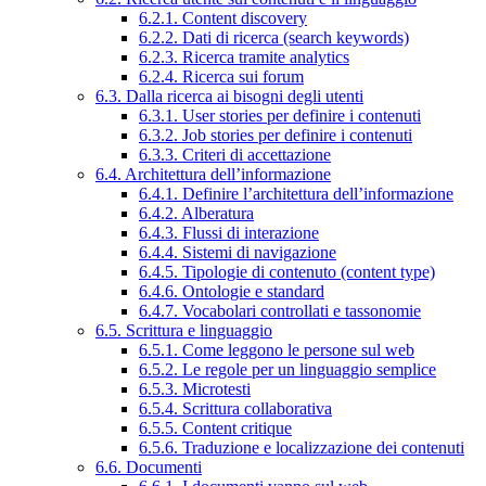
6.2.1. Content discovery
6.2.2. Dati di ricerca (search keywords)
6.2.3. Ricerca tramite analytics
6.2.4. Ricerca sui forum
6.3. Dalla ricerca ai bisogni degli utenti
6.3.1. User stories per definire i contenuti
6.3.2. Job stories per definire i contenuti
6.3.3. Criteri di accettazione
6.4. Architettura dell’informazione
6.4.1. Definire l’architettura dell’informazione
6.4.2. Alberatura
6.4.3. Flussi di interazione
6.4.4. Sistemi di navigazione
6.4.5. Tipologie di contenuto (content type)
6.4.6. Ontologie e standard
6.4.7. Vocabolari controllati e tassonomie
6.5. Scrittura e linguaggio
6.5.1. Come leggono le persone sul web
6.5.2. Le regole per un linguaggio semplice
6.5.3. Microtesti
6.5.4. Scrittura collaborativa
6.5.5. Content critique
6.5.6. Traduzione e localizzazione dei contenuti
6.6. Documenti