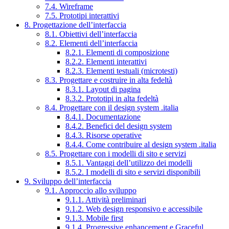
7.4. Wireframe
7.5. Prototipi interattivi
8. Progettazione dell’interfaccia
8.1. Obiettivi dell’interfaccia
8.2. Elementi dell’interfaccia
8.2.1. Elementi di composizione
8.2.2. Elementi interattivi
8.2.3. Elementi testuali (microtesti)
8.3. Progettare e costruire in alta fedeltà
8.3.1. Layout di pagina
8.3.2. Prototipi in alta fedeltà
8.4. Progettare con il design system .italia
8.4.1. Documentazione
8.4.2. Benefici del design system
8.4.3. Risorse operative
8.4.4. Come contribuire al design system .italia
8.5. Progettare con i modelli di sito e servizi
8.5.1. Vantaggi dell’utilizzo dei modelli
8.5.2. I modelli di sito e servizi disponibili
9. Sviluppo dell’interfaccia
9.1. Approccio allo sviluppo
9.1.1. Attività preliminari
9.1.2. Web design responsivo e accessibile
9.1.3. Mobile first
9.1.4. Progressive enhancement e Graceful