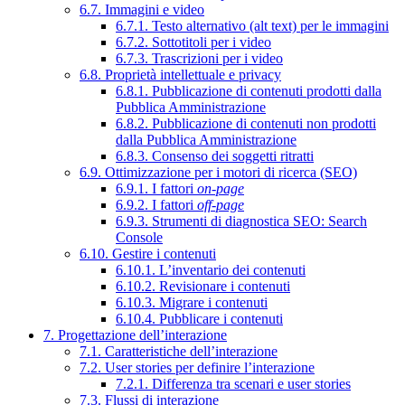
6.7. Immagini e video
6.7.1. Testo alternativo (alt text) per le immagini
6.7.2. Sottotitoli per i video
6.7.3. Trascrizioni per i video
6.8. Proprietà intellettuale e privacy
6.8.1. Pubblicazione di contenuti prodotti dalla
Pubblica Amministrazione
6.8.2. Pubblicazione di contenuti non prodotti
dalla Pubblica Amministrazione
6.8.3. Consenso dei soggetti ritratti
6.9. Ottimizzazione per i motori di ricerca (SEO)
6.9.1. I fattori
on-page
6.9.2. I fattori
off-page
6.9.3. Strumenti di diagnostica SEO: Search
Console
6.10. Gestire i contenuti
6.10.1. L’inventario dei contenuti
6.10.2. Revisionare i contenuti
6.10.3. Migrare i contenuti
6.10.4. Pubblicare i contenuti
7. Progettazione dell’interazione
7.1. Caratteristiche dell’interazione
7.2. User stories per definire l’interazione
7.2.1. Differenza tra scenari e user stories
7.3. Flussi di interazione