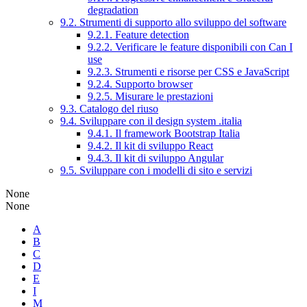
degradation
9.2. Strumenti di supporto allo sviluppo del software
9.2.1. Feature detection
9.2.2. Verificare le feature disponibili con Can I
use
9.2.3. Strumenti e risorse per CSS e JavaScript
9.2.4. Supporto browser
9.2.5. Misurare le prestazioni
9.3. Catalogo del riuso
9.4. Sviluppare con il design system .italia
9.4.1. Il framework Bootstrap Italia
9.4.2. Il kit di sviluppo React
9.4.3. Il kit di sviluppo Angular
9.5. Sviluppare con i modelli di sito e servizi
None
None
A
B
C
D
E
I
M