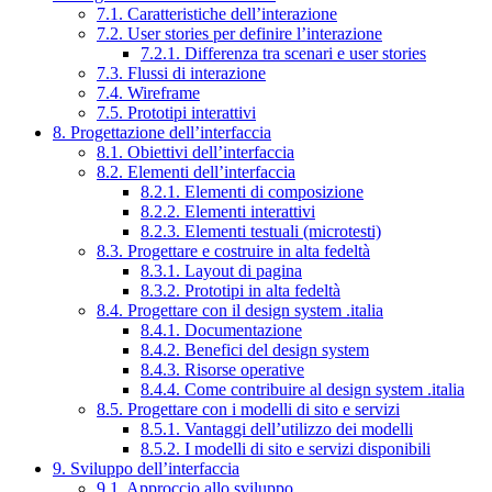
7.1. Caratteristiche dell’interazione
7.2. User stories per definire l’interazione
7.2.1. Differenza tra scenari e user stories
7.3. Flussi di interazione
7.4. Wireframe
7.5. Prototipi interattivi
8. Progettazione dell’interfaccia
8.1. Obiettivi dell’interfaccia
8.2. Elementi dell’interfaccia
8.2.1. Elementi di composizione
8.2.2. Elementi interattivi
8.2.3. Elementi testuali (microtesti)
8.3. Progettare e costruire in alta fedeltà
8.3.1. Layout di pagina
8.3.2. Prototipi in alta fedeltà
8.4. Progettare con il design system .italia
8.4.1. Documentazione
8.4.2. Benefici del design system
8.4.3. Risorse operative
8.4.4. Come contribuire al design system .italia
8.5. Progettare con i modelli di sito e servizi
8.5.1. Vantaggi dell’utilizzo dei modelli
8.5.2. I modelli di sito e servizi disponibili
9. Sviluppo dell’interfaccia
9.1. Approccio allo sviluppo