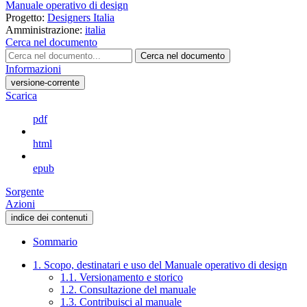
Manuale operativo di design
Progetto:
Designers Italia
Amministrazione:
italia
Cerca nel documento
Cerca nel documento
Informazioni
versione-corrente
Scarica
pdf
html
epub
Sorgente
Azioni
indice dei contenuti
Sommario
1. Scopo, destinatari e uso del Manuale operativo di design
1.1. Versionamento e storico
1.2. Consultazione del manuale
1.3. Contribuisci al manuale