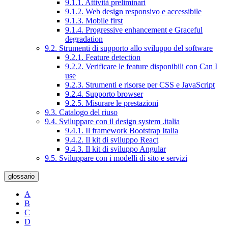
9.1.1. Attività preliminari
9.1.2. Web design responsivo e accessibile
9.1.3. Mobile first
9.1.4. Progressive enhancement e Graceful
degradation
9.2. Strumenti di supporto allo sviluppo del software
9.2.1. Feature detection
9.2.2. Verificare le feature disponibili con Can I
use
9.2.3. Strumenti e risorse per CSS e JavaScript
9.2.4. Supporto browser
9.2.5. Misurare le prestazioni
9.3. Catalogo del riuso
9.4. Sviluppare con il design system .italia
9.4.1. Il framework Bootstrap Italia
9.4.2. Il kit di sviluppo React
9.4.3. Il kit di sviluppo Angular
9.5. Sviluppare con i modelli di sito e servizi
glossario
A
B
C
D