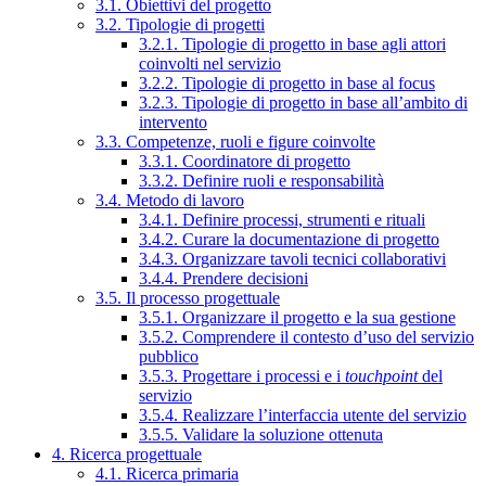
3.1. Obiettivi del progetto
3.2. Tipologie di progetti
3.2.1. Tipologie di progetto in base agli attori
coinvolti nel servizio
3.2.2. Tipologie di progetto in base al focus
3.2.3. Tipologie di progetto in base all’ambito di
intervento
3.3. Competenze, ruoli e figure coinvolte
3.3.1. Coordinatore di progetto
3.3.2. Definire ruoli e responsabilità
3.4. Metodo di lavoro
3.4.1. Definire processi, strumenti e rituali
3.4.2. Curare la documentazione di progetto
3.4.3. Organizzare tavoli tecnici collaborativi
3.4.4. Prendere decisioni
3.5. Il processo progettuale
3.5.1. Organizzare il progetto e la sua gestione
3.5.2. Comprendere il contesto d’uso del servizio
pubblico
3.5.3. Progettare i processi e i
touchpoint
del
servizio
3.5.4. Realizzare l’interfaccia utente del servizio
3.5.5. Validare la soluzione ottenuta
4. Ricerca progettuale
4.1. Ricerca primaria