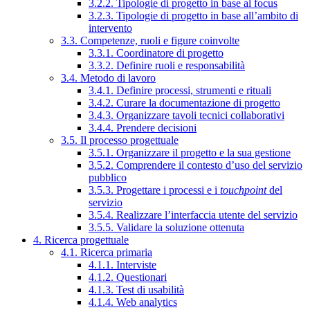
3.2.2. Tipologie di progetto in base al focus
3.2.3. Tipologie di progetto in base all’ambito di
intervento
3.3. Competenze, ruoli e figure coinvolte
3.3.1. Coordinatore di progetto
3.3.2. Definire ruoli e responsabilità
3.4. Metodo di lavoro
3.4.1. Definire processi, strumenti e rituali
3.4.2. Curare la documentazione di progetto
3.4.3. Organizzare tavoli tecnici collaborativi
3.4.4. Prendere decisioni
3.5. Il processo progettuale
3.5.1. Organizzare il progetto e la sua gestione
3.5.2. Comprendere il contesto d’uso del servizio
pubblico
3.5.3. Progettare i processi e i
touchpoint
del
servizio
3.5.4. Realizzare l’interfaccia utente del servizio
3.5.5. Validare la soluzione ottenuta
4. Ricerca progettuale
4.1. Ricerca primaria
4.1.1. Interviste
4.1.2. Questionari
4.1.3. Test di usabilità
4.1.4. Web analytics