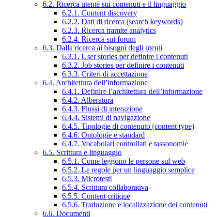
6.2. Ricerca utente sui contenuti e il linguaggio
6.2.1. Content discovery
6.2.2. Dati di ricerca (search keywords)
6.2.3. Ricerca tramite analytics
6.2.4. Ricerca sui forum
6.3. Dalla ricerca ai bisogni degli utenti
6.3.1. User stories per definire i contenuti
6.3.2. Job stories per definire i contenuti
6.3.3. Criteri di accettazione
6.4. Architettura dell’informazione
6.4.1. Definire l’architettura dell’informazione
6.4.2. Alberatura
6.4.3. Flussi di interazione
6.4.4. Sistemi di navigazione
6.4.5. Tipologie di contenuto (content type)
6.4.6. Ontologie e standard
6.4.7. Vocabolari controllati e tassonomie
6.5. Scrittura e linguaggio
6.5.1. Come leggono le persone sul web
6.5.2. Le regole per un linguaggio semplice
6.5.3. Microtesti
6.5.4. Scrittura collaborativa
6.5.5. Content critique
6.5.6. Traduzione e localizzazione dei contenuti
6.6. Documenti