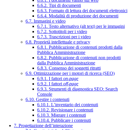
6.6.1. I documenti vanno sul web
6.6.2. Tipi di documenti
6.6.3. Formato di lettura dei documenti elettronici
6.6.4. Modalità di produzione dei documenti
6.7. Immagini e video
6.7.1. Testo alternativo (alt text) per le immagini
6.7.2. Sottotitoli per i video
6.7.3. Trascrizioni per i video
6.8. Proprietà intellettuale e privacy
6.8.1. Pubblicazione di contenuti prodotti dalla
Pubblica Amministrazione
6.8.2. Pubblicazione di contenuti non prodotti
dalla Pubblica Amministrazione
6.8.3. Consenso dei soggetti ritratti
6.9. Ottimizzazione per i motori di ricerca (SEO)
6.9.1. I fattori
on-page
6.9.2. I fattori
off-page
6.9.3. Strumenti di diagnostica SEO: Search
Console
6.10. Gestire i contenuti
6.10.1. L’inventario dei contenuti
6.10.2. Revisionare i contenuti
6.10.3. Migrare i contenuti
6.10.4. Pubblicare i contenuti
7. Progettazione dell’interazione