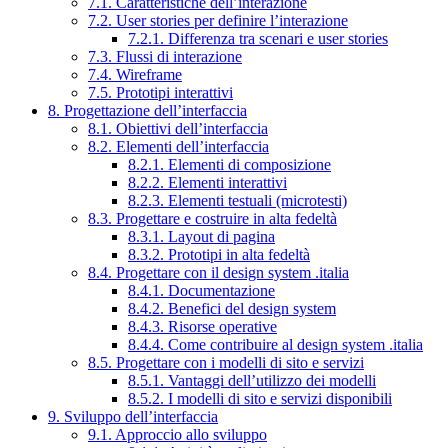
7.1. Caratteristiche dell’interazione
7.2. User stories per definire l’interazione
7.2.1. Differenza tra scenari e user stories
7.3. Flussi di interazione
7.4. Wireframe
7.5. Prototipi interattivi
8. Progettazione dell’interfaccia
8.1. Obiettivi dell’interfaccia
8.2. Elementi dell’interfaccia
8.2.1. Elementi di composizione
8.2.2. Elementi interattivi
8.2.3. Elementi testuali (microtesti)
8.3. Progettare e costruire in alta fedeltà
8.3.1. Layout di pagina
8.3.2. Prototipi in alta fedeltà
8.4. Progettare con il design system .italia
8.4.1. Documentazione
8.4.2. Benefici del design system
8.4.3. Risorse operative
8.4.4. Come contribuire al design system .italia
8.5. Progettare con i modelli di sito e servizi
8.5.1. Vantaggi dell’utilizzo dei modelli
8.5.2. I modelli di sito e servizi disponibili
9. Sviluppo dell’interfaccia
9.1. Approccio allo sviluppo