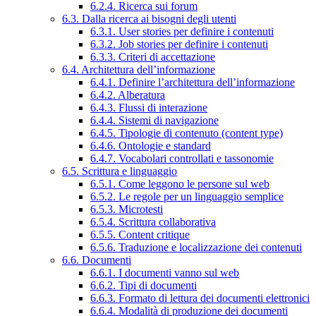
6.2.4. Ricerca sui forum
6.3. Dalla ricerca ai bisogni degli utenti
6.3.1. User stories per definire i contenuti
6.3.2. Job stories per definire i contenuti
6.3.3. Criteri di accettazione
6.4. Architettura dell’informazione
6.4.1. Definire l’architettura dell’informazione
6.4.2. Alberatura
6.4.3. Flussi di interazione
6.4.4. Sistemi di navigazione
6.4.5. Tipologie di contenuto (content type)
6.4.6. Ontologie e standard
6.4.7. Vocabolari controllati e tassonomie
6.5. Scrittura e linguaggio
6.5.1. Come leggono le persone sul web
6.5.2. Le regole per un linguaggio semplice
6.5.3. Microtesti
6.5.4. Scrittura collaborativa
6.5.5. Content critique
6.5.6. Traduzione e localizzazione dei contenuti
6.6. Documenti
6.6.1. I documenti vanno sul web
6.6.2. Tipi di documenti
6.6.3. Formato di lettura dei documenti elettronici
6.6.4. Modalità di produzione dei documenti