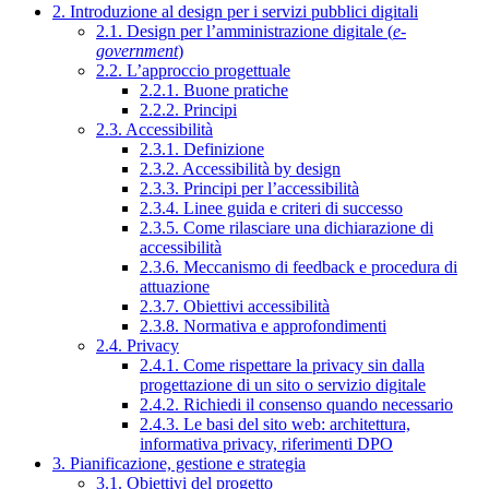
2. Introduzione al design per i servizi pubblici digitali
2.1. Design per l’amministrazione digitale (
e-
government
)
2.2. L’approccio progettuale
2.2.1. Buone pratiche
2.2.2. Principi
2.3. Accessibilità
2.3.1. Definizione
2.3.2. Accessibilità by design
2.3.3. Principi per l’accessibilità
2.3.4. Linee guida e criteri di successo
2.3.5. Come rilasciare una dichiarazione di
accessibilità
2.3.6. Meccanismo di feedback e procedura di
attuazione
2.3.7. Obiettivi accessibilità
2.3.8. Normativa e approfondimenti
2.4. Privacy
2.4.1. Come rispettare la privacy sin dalla
progettazione di un sito o servizio digitale
2.4.2. Richiedi il consenso quando necessario
2.4.3. Le basi del sito web: architettura,
informativa privacy, riferimenti DPO
3. Pianificazione, gestione e strategia
3.1. Obiettivi del progetto