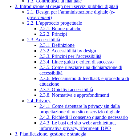
1.3. Contribuisci al manuale
2. Introduzione al design per i servizi pubblici digitali
2.1. Design per l’amministrazione digitale (
e-
government
)
2.2. L’approccio progettuale
2.2.1. Buone pratiche
2.2.2. Principi
2.3. Accessibilità
2.3.1. Definizione
2.3.2. Accessibilità by design
2.3.3. Principi per l’accessibilità
2.3.4. Linee guida e criteri di successo
2.3.5. Come rilasciare una dichiarazione di
accessibilità
2.3.6. Meccanismo di feedback e procedura di
attuazione
2.3.7. Obiettivi accessibilità
2.3.8. Normativa e approfondimenti
2.4. Privacy
2.4.1. Come rispettare la privacy sin dalla
progettazione di un sito o servizio digitale
2.4.2. Richiedi il consenso quando necessario
2.4.3. Le basi del sito web: architettura,
informativa privacy, riferimenti DPO
3. Pianificazione, gestione e strategia