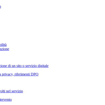
)
ilità
azione
ione di un sito o servizio digitale
va privacy, riferimenti DPO
olti nel servizio
ntervento