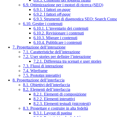
6.8.3. Consenso dei soggetti ritratti
6.9. Ottimizzazione per i motori di ricerca (SEO)
6.9.1. I fattori
on-page
6.9.2. I fattori
off-page
6.9.3. Strumenti di diagnostica SEO: Search Cons
6.10. Gestire i contenuti
6.10.1. L’inventario dei contenuti
6.10.2. Revisionare i contenuti
6.10.3. Migrare i contenuti
6.10.4. Pubblicare i contenuti
7. Progettazione dell’interazione
7.1. Caratteristiche dell’interazione
7.2. User stories per definire l’interazione
7.2.1. Differenza tra scenari e user stories
7.3. Flussi di interazione
7.4. Wireframe
7.5. Prototipi interattivi
8. Progettazione dell’interfaccia
8.1. Obiettivi dell’interfaccia
8.2. Elementi dell’interfaccia
8.2.1. Elementi di composizione
8.2.2. Elementi interattivi
8.2.3. Elementi testuali (microtesti)
8.3. Progettare e costruire in alta fedeltà
8.3.1. Layout di pagina