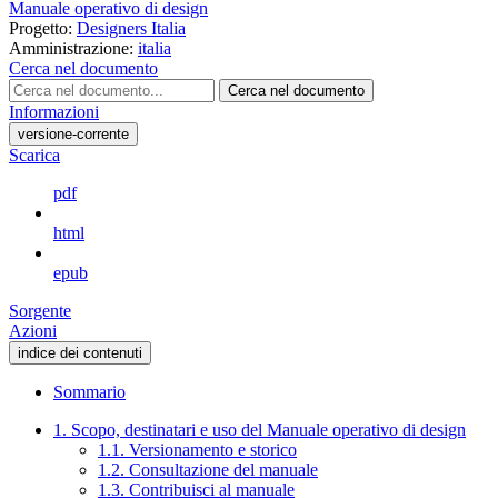
Manuale operativo di design
Progetto:
Designers Italia
Amministrazione:
italia
Cerca nel documento
Cerca nel documento
Informazioni
versione-corrente
Scarica
pdf
html
epub
Sorgente
Azioni
indice dei contenuti
Sommario
1. Scopo, destinatari e uso del Manuale operativo di design
1.1. Versionamento e storico
1.2. Consultazione del manuale
1.3. Contribuisci al manuale