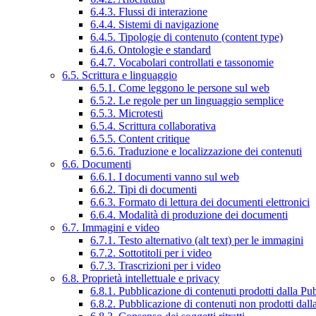
6.4.3. Flussi di interazione
6.4.4. Sistemi di navigazione
6.4.5. Tipologie di contenuto (content type)
6.4.6. Ontologie e standard
6.4.7. Vocabolari controllati e tassonomie
6.5. Scrittura e linguaggio
6.5.1. Come leggono le persone sul web
6.5.2. Le regole per un linguaggio semplice
6.5.3. Microtesti
6.5.4. Scrittura collaborativa
6.5.5. Content critique
6.5.6. Traduzione e localizzazione dei contenuti
6.6. Documenti
6.6.1. I documenti vanno sul web
6.6.2. Tipi di documenti
6.6.3. Formato di lettura dei documenti elettronici
6.6.4. Modalità di produzione dei documenti
6.7. Immagini e video
6.7.1. Testo alternativo (alt text) per le immagini
6.7.2. Sottotitoli per i video
6.7.3. Trascrizioni per i video
6.8. Proprietà intellettuale e privacy
6.8.1. Pubblicazione di contenuti prodotti dalla P
6.8.2. Pubblicazione di contenuti non prodotti dal