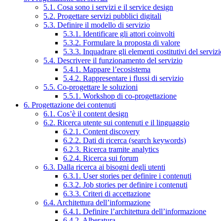
5.1. Cosa sono i servizi e il service design
5.2. Progettare servizi pubblici digitali
5.3. Definire il modello di servizio
5.3.1. Identificare gli attori coinvolti
5.3.2. Formulare la proposta di valore
5.3.3. Inquadrare gli elementi costitutivi del serviz
5.4. Descrivere il funzionamento del servizio
5.4.1. Mappare l’ecosistema
5.4.2. Rappresentare i flussi di servizio
5.5. Co-progettare le soluzioni
5.5.1. Workshop di co-progettazione
6. Progettazione dei contenuti
6.1. Cos’è il content design
6.2. Ricerca utente sui contenuti e il linguaggio
6.2.1. Content discovery
6.2.2. Dati di ricerca (search keywords)
6.2.3. Ricerca tramite analytics
6.2.4. Ricerca sui forum
6.3. Dalla ricerca ai bisogni degli utenti
6.3.1. User stories per definire i contenuti
6.3.2. Job stories per definire i contenuti
6.3.3. Criteri di accettazione
6.4. Architettura dell’informazione
6.4.1. Definire l’architettura dell’informazione
6.4.2. Alberatura