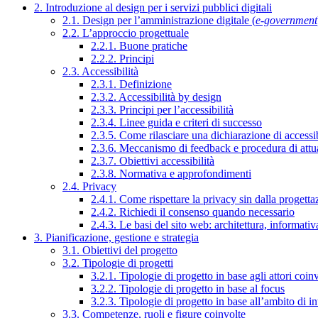
2. Introduzione al design per i servizi pubblici digitali
2.1. Design per l’amministrazione digitale (
e-government
2.2. L’approccio progettuale
2.2.1. Buone pratiche
2.2.2. Principi
2.3. Accessibilità
2.3.1. Definizione
2.3.2. Accessibilità by design
2.3.3. Principi per l’accessibilità
2.3.4. Linee guida e criteri di successo
2.3.5. Come rilasciare una dichiarazione di accessib
2.3.6. Meccanismo di feedback e procedura di attu
2.3.7. Obiettivi accessibilità
2.3.8. Normativa e approfondimenti
2.4. Privacy
2.4.1. Come rispettare la privacy sin dalla progettaz
2.4.2. Richiedi il consenso quando necessario
2.4.3. Le basi del sito web: architettura, informati
3. Pianificazione, gestione e strategia
3.1. Obiettivi del progetto
3.2. Tipologie di progetti
3.2.1. Tipologie di progetto in base agli attori coinv
3.2.2. Tipologie di progetto in base al focus
3.2.3. Tipologie di progetto in base all’ambito di i
3.3. Competenze, ruoli e figure coinvolte