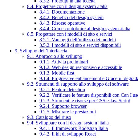
8.3.2. Prototipi in alta fedeltà
8.4. Progettare con il design system .italia
8.4.1. Documentazione
8.4.2. Benefici del design system
8.4.3. Risorse operative
8.4.4. Come contribuire al design system .italia
8.5. Progettare con i modelli di sito e servizi
8.5.1. Vantaggi dell’utilizzo dei modelli
8.5.2. I modelli di sito e servizi disponibili
9. Sviluppo dell’interfaccia
9.1. Approccio allo sviluppo
9.1.1. Attività preliminari
9.1.2. Web design responsivo e accessibile
9.1.3. Mobile first
9.1.4. Progressive enhancement e Graceful degrad
9.2. Strumenti di supporto allo sviluppo del software
9.2.1. Feature detection
9.2.2. Verificare le feature disponibili con Can I us
9.2.3. Strumenti e risorse per CSS e JavaScript
9.2.4. Supporto browser
9.2.5. Misurare le prestazioni
9.3. Catalogo del riuso
9.4. Sviluppare con il design system .italia
9.4.1. Il framework Bootstrap Italia
9.4.2. Il kit di sviluppo React