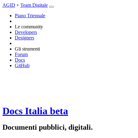
AGID
+
Team Digitale
Piano Triennale
Le community
Developers
Designers
Gli strumenti
Forum
Docs
GitHub
Docs Italia
beta
Documenti pubblici, digitali.