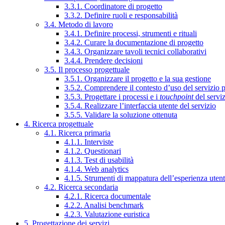
3.3.1. Coordinatore di progetto
3.3.2. Definire ruoli e responsabilità
3.4. Metodo di lavoro
3.4.1. Definire processi, strumenti e rituali
3.4.2. Curare la documentazione di progetto
3.4.3. Organizzare tavoli tecnici collaborativi
3.4.4. Prendere decisioni
3.5. Il processo progettuale
3.5.1. Organizzare il progetto e la sua gestione
3.5.2. Comprendere il contesto d’uso del servizio 
3.5.3. Progettare i processi e i
touchpoint
del servi
3.5.4. Realizzare l’interfaccia utente del servizio
3.5.5. Validare la soluzione ottenuta
4. Ricerca progettuale
4.1. Ricerca primaria
4.1.1. Interviste
4.1.2. Questionari
4.1.3. Test di usabilità
4.1.4. Web analytics
4.1.5. Strumenti di mappatura dell’esperienza uten
4.2. Ricerca secondaria
4.2.1. Ricerca documentale
4.2.2. Analisi benchmark
4.2.3. Valutazione euristica
5. Progettazione dei servizi