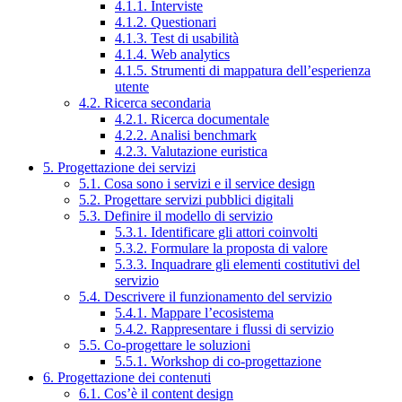
4.1.1. Interviste
4.1.2. Questionari
4.1.3. Test di usabilità
4.1.4. Web analytics
4.1.5. Strumenti di mappatura dell’esperienza
utente
4.2. Ricerca secondaria
4.2.1. Ricerca documentale
4.2.2. Analisi benchmark
4.2.3. Valutazione euristica
5. Progettazione dei servizi
5.1. Cosa sono i servizi e il service design
5.2. Progettare servizi pubblici digitali
5.3. Definire il modello di servizio
5.3.1. Identificare gli attori coinvolti
5.3.2. Formulare la proposta di valore
5.3.3. Inquadrare gli elementi costitutivi del
servizio
5.4. Descrivere il funzionamento del servizio
5.4.1. Mappare l’ecosistema
5.4.2. Rappresentare i flussi di servizio
5.5. Co-progettare le soluzioni
5.5.1. Workshop di co-progettazione
6. Progettazione dei contenuti
6.1. Cos’è il content design