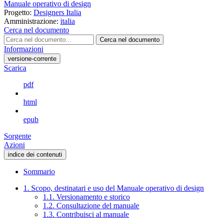
Manuale operativo di design
Progetto:
Designers Italia
Amministrazione:
italia
Cerca nel documento
Cerca nel documento
Informazioni
versione-corrente
Scarica
pdf
html
epub
Sorgente
Azioni
indice dei contenuti
Sommario
1. Scopo, destinatari e uso del Manuale operativo di design
1.1. Versionamento e storico
1.2. Consultazione del manuale
1.3. Contribuisci al manuale