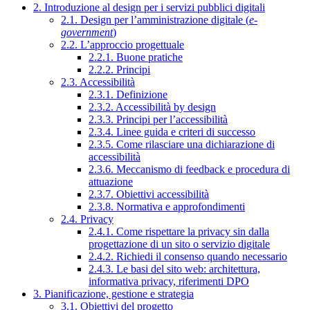
2. Introduzione al design per i servizi pubblici digitali
2.1. Design per l’amministrazione digitale (
e-
government
)
2.2. L’approccio progettuale
2.2.1. Buone pratiche
2.2.2. Principi
2.3. Accessibilità
2.3.1. Definizione
2.3.2. Accessibilità by design
2.3.3. Principi per l’accessibilità
2.3.4. Linee guida e criteri di successo
2.3.5. Come rilasciare una dichiarazione di
accessibilità
2.3.6. Meccanismo di feedback e procedura di
attuazione
2.3.7. Obiettivi accessibilità
2.3.8. Normativa e approfondimenti
2.4. Privacy
2.4.1. Come rispettare la privacy sin dalla
progettazione di un sito o servizio digitale
2.4.2. Richiedi il consenso quando necessario
2.4.3. Le basi del sito web: architettura,
informativa privacy, riferimenti DPO
3. Pianificazione, gestione e strategia
3.1. Obiettivi del progetto