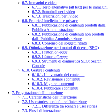
6.7. Immagini e video
6.7.1. Testo alternativo (alt text) per le immagini
6.7.2. Sottotitoli per i video
6.7.3. Trascrizioni per i video
6.8. Proprietà intellettuale e privacy
6.8.1. Pubblicazione di contenuti prodotti dalla
Pubblica Amministrazione
6.8.2. Pubblicazione di contenuti non prodotti
dalla Pubblica Amministrazione
6.8.3. Consenso dei soggetti ritratti
6.9. Ottimizzazione per i motori di ricerca (SEO)
6.9.1. I fattori
on-page
6.9.2. I fattori
off-page
6.9.3. Strumenti di diagnostica SEO: Search
Console
6.10. Gestire i contenuti
6.10.1. L’inventario dei contenuti
6.10.2. Revisionare i contenuti
6.10.3. Migrare i contenuti
6.10.4. Pubblicare i contenuti
7. Progettazione dell’interazione
7.1. Caratteristiche dell’interazione
7.2. User stories per definire l’interazione
7.2.1. Differenza tra scenari e user stories
7.3. Flussi di interazione