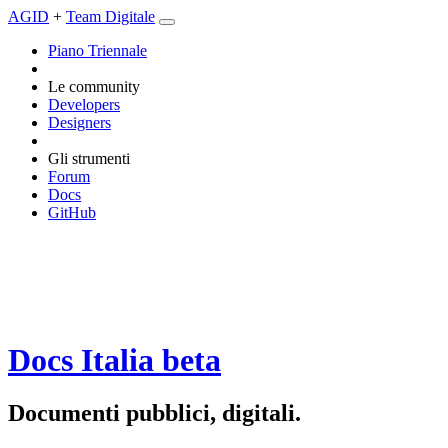
AGID
+
Team Digitale
Piano Triennale
Le community
Developers
Designers
Gli strumenti
Forum
Docs
GitHub
Docs Italia
beta
Documenti pubblici, digitali.