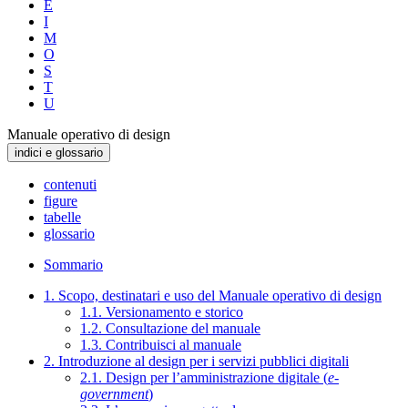
E
I
M
O
S
T
U
Manuale operativo di design
indici e glossario
contenuti
figure
tabelle
glossario
Sommario
1. Scopo, destinatari e uso del Manuale operativo di design
1.1. Versionamento e storico
1.2. Consultazione del manuale
1.3. Contribuisci al manuale
2. Introduzione al design per i servizi pubblici digitali
2.1. Design per l’amministrazione digitale (
e-
government
)