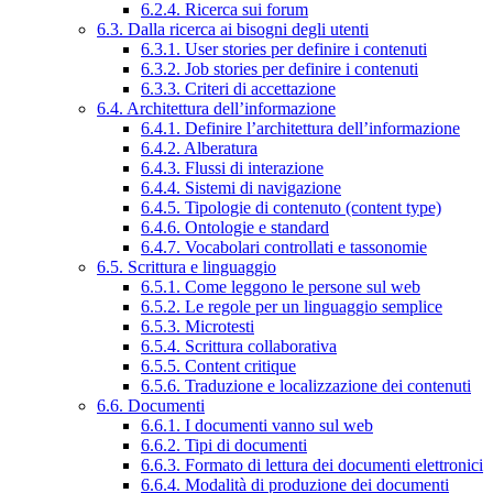
6.2.4. Ricerca sui forum
6.3. Dalla ricerca ai bisogni degli utenti
6.3.1. User stories per definire i contenuti
6.3.2. Job stories per definire i contenuti
6.3.3. Criteri di accettazione
6.4. Architettura dell’informazione
6.4.1. Definire l’architettura dell’informazione
6.4.2. Alberatura
6.4.3. Flussi di interazione
6.4.4. Sistemi di navigazione
6.4.5. Tipologie di contenuto (content type)
6.4.6. Ontologie e standard
6.4.7. Vocabolari controllati e tassonomie
6.5. Scrittura e linguaggio
6.5.1. Come leggono le persone sul web
6.5.2. Le regole per un linguaggio semplice
6.5.3. Microtesti
6.5.4. Scrittura collaborativa
6.5.5. Content critique
6.5.6. Traduzione e localizzazione dei contenuti
6.6. Documenti
6.6.1. I documenti vanno sul web
6.6.2. Tipi di documenti
6.6.3. Formato di lettura dei documenti elettronici
6.6.4. Modalità di produzione dei documenti