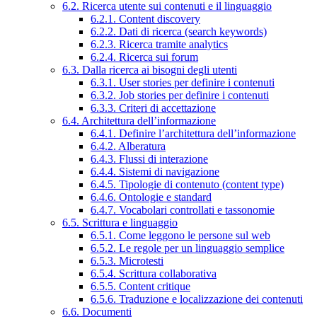
6.2. Ricerca utente sui contenuti e il linguaggio
6.2.1. Content discovery
6.2.2. Dati di ricerca (search keywords)
6.2.3. Ricerca tramite analytics
6.2.4. Ricerca sui forum
6.3. Dalla ricerca ai bisogni degli utenti
6.3.1. User stories per definire i contenuti
6.3.2. Job stories per definire i contenuti
6.3.3. Criteri di accettazione
6.4. Architettura dell’informazione
6.4.1. Definire l’architettura dell’informazione
6.4.2. Alberatura
6.4.3. Flussi di interazione
6.4.4. Sistemi di navigazione
6.4.5. Tipologie di contenuto (content type)
6.4.6. Ontologie e standard
6.4.7. Vocabolari controllati e tassonomie
6.5. Scrittura e linguaggio
6.5.1. Come leggono le persone sul web
6.5.2. Le regole per un linguaggio semplice
6.5.3. Microtesti
6.5.4. Scrittura collaborativa
6.5.5. Content critique
6.5.6. Traduzione e localizzazione dei contenuti
6.6. Documenti