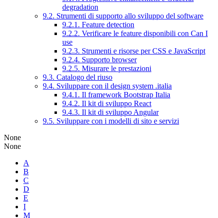
degradation
9.2. Strumenti di supporto allo sviluppo del software
9.2.1. Feature detection
9.2.2. Verificare le feature disponibili con Can I
use
9.2.3. Strumenti e risorse per CSS e JavaScript
9.2.4. Supporto browser
9.2.5. Misurare le prestazioni
9.3. Catalogo del riuso
9.4. Sviluppare con il design system .italia
9.4.1. Il framework Bootstrap Italia
9.4.2. Il kit di sviluppo React
9.4.3. Il kit di sviluppo Angular
9.5. Sviluppare con i modelli di sito e servizi
None
None
A
B
C
D
E
I
M