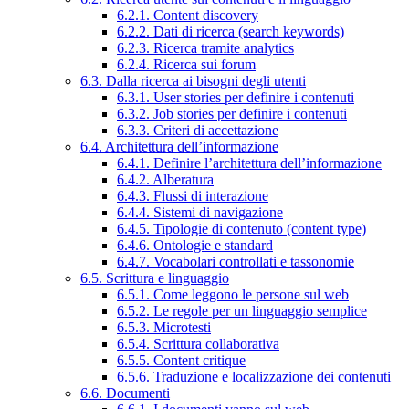
6.2.1. Content discovery
6.2.2. Dati di ricerca (search keywords)
6.2.3. Ricerca tramite analytics
6.2.4. Ricerca sui forum
6.3. Dalla ricerca ai bisogni degli utenti
6.3.1. User stories per definire i contenuti
6.3.2. Job stories per definire i contenuti
6.3.3. Criteri di accettazione
6.4. Architettura dell’informazione
6.4.1. Definire l’architettura dell’informazione
6.4.2. Alberatura
6.4.3. Flussi di interazione
6.4.4. Sistemi di navigazione
6.4.5. Tipologie di contenuto (content type)
6.4.6. Ontologie e standard
6.4.7. Vocabolari controllati e tassonomie
6.5. Scrittura e linguaggio
6.5.1. Come leggono le persone sul web
6.5.2. Le regole per un linguaggio semplice
6.5.3. Microtesti
6.5.4. Scrittura collaborativa
6.5.5. Content critique
6.5.6. Traduzione e localizzazione dei contenuti
6.6. Documenti