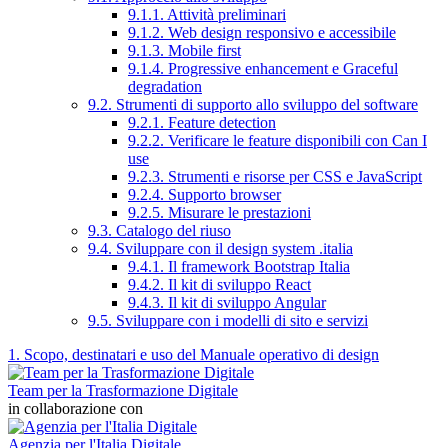
9.1.1. Attività preliminari
9.1.2. Web design responsivo e accessibile
9.1.3. Mobile first
9.1.4. Progressive enhancement e Graceful
degradation
9.2. Strumenti di supporto allo sviluppo del software
9.2.1. Feature detection
9.2.2. Verificare le feature disponibili con Can I
use
9.2.3. Strumenti e risorse per CSS e JavaScript
9.2.4. Supporto browser
9.2.5. Misurare le prestazioni
9.3. Catalogo del riuso
9.4. Sviluppare con il design system .italia
9.4.1. Il framework Bootstrap Italia
9.4.2. Il kit di sviluppo React
9.4.3. Il kit di sviluppo Angular
9.5. Sviluppare con i modelli di sito e servizi
1. Scopo, destinatari e uso del Manuale operativo di design
Team per la Trasformazione Digitale
in collaborazione con
Agenzia per l'Italia Digitale