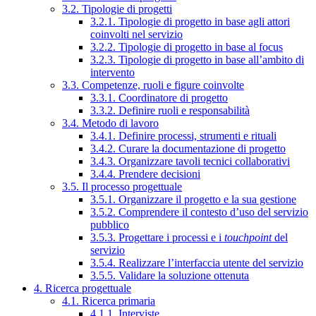
3.2. Tipologie di progetti
3.2.1. Tipologie di progetto in base agli attori
coinvolti nel servizio
3.2.2. Tipologie di progetto in base al focus
3.2.3. Tipologie di progetto in base all’ambito di
intervento
3.3. Competenze, ruoli e figure coinvolte
3.3.1. Coordinatore di progetto
3.3.2. Definire ruoli e responsabilità
3.4. Metodo di lavoro
3.4.1. Definire processi, strumenti e rituali
3.4.2. Curare la documentazione di progetto
3.4.3. Organizzare tavoli tecnici collaborativi
3.4.4. Prendere decisioni
3.5. Il processo progettuale
3.5.1. Organizzare il progetto e la sua gestione
3.5.2. Comprendere il contesto d’uso del servizio
pubblico
3.5.3. Progettare i processi e i
touchpoint
del
servizio
3.5.4. Realizzare l’interfaccia utente del servizio
3.5.5. Validare la soluzione ottenuta
4. Ricerca progettuale
4.1. Ricerca primaria
4.1.1. Interviste