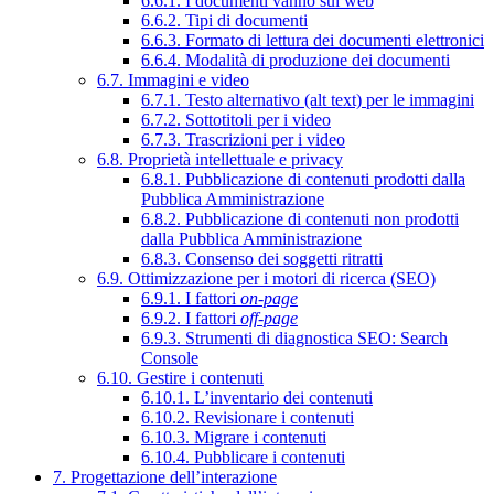
6.6.1. I documenti vanno sul web
6.6.2. Tipi di documenti
6.6.3. Formato di lettura dei documenti elettronici
6.6.4. Modalità di produzione dei documenti
6.7. Immagini e video
6.7.1. Testo alternativo (alt text) per le immagini
6.7.2. Sottotitoli per i video
6.7.3. Trascrizioni per i video
6.8. Proprietà intellettuale e privacy
6.8.1. Pubblicazione di contenuti prodotti dalla
Pubblica Amministrazione
6.8.2. Pubblicazione di contenuti non prodotti
dalla Pubblica Amministrazione
6.8.3. Consenso dei soggetti ritratti
6.9. Ottimizzazione per i motori di ricerca (SEO)
6.9.1. I fattori
on-page
6.9.2. I fattori
off-page
6.9.3. Strumenti di diagnostica SEO: Search
Console
6.10. Gestire i contenuti
6.10.1. L’inventario dei contenuti
6.10.2. Revisionare i contenuti
6.10.3. Migrare i contenuti
6.10.4. Pubblicare i contenuti
7. Progettazione dell’interazione