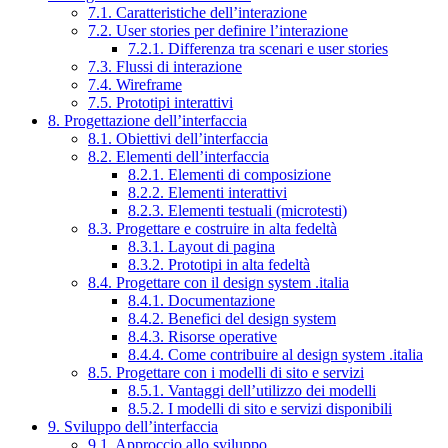
7.1. Caratteristiche dell’interazione
7.2. User stories per definire l’interazione
7.2.1. Differenza tra scenari e user stories
7.3. Flussi di interazione
7.4. Wireframe
7.5. Prototipi interattivi
8. Progettazione dell’interfaccia
8.1. Obiettivi dell’interfaccia
8.2. Elementi dell’interfaccia
8.2.1. Elementi di composizione
8.2.2. Elementi interattivi
8.2.3. Elementi testuali (microtesti)
8.3. Progettare e costruire in alta fedeltà
8.3.1. Layout di pagina
8.3.2. Prototipi in alta fedeltà
8.4. Progettare con il design system .italia
8.4.1. Documentazione
8.4.2. Benefici del design system
8.4.3. Risorse operative
8.4.4. Come contribuire al design system .italia
8.5. Progettare con i modelli di sito e servizi
8.5.1. Vantaggi dell’utilizzo dei modelli
8.5.2. I modelli di sito e servizi disponibili
9. Sviluppo dell’interfaccia
9.1. Approccio allo sviluppo