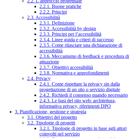
2.2. L’approccio progettuale
2.2.1. Buone pratiche
2.2.2. Principi
2.3. Accessibilità
2.3.1. Definizione
2.3.2. Accessibilità by design
2.3.3. Principi per l’accessibilità
2.3.4. Linee guida e criteri di successo
2.3.5. Come rilasciare una dichiarazione di
accessibilità
2.3.6. Meccanismo di feedback e procedura di
attuazione
2.3.7. Obiettivi accessibilità
2.3.8. Normativa e approfondimenti
2.4. Privacy
2.4.1. Come rispettare la privacy sin dalla
progettazione di un sito o servizio digitale
2.4.2. Richiedi il consenso quando necessario
2.4.3. Le basi del sito web: architettura,
informativa privacy, riferimenti DPO
3. Pianificazione, gestione e strategia
3.1. Obiettivi del progetto
3.2. Tipologie di progetti
3.2.1. Tipologie di progetto in base agli attori
coinvolti nel servizio