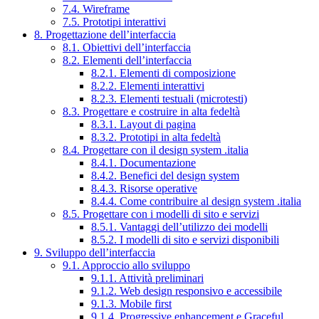
7.4. Wireframe
7.5. Prototipi interattivi
8. Progettazione dell’interfaccia
8.1. Obiettivi dell’interfaccia
8.2. Elementi dell’interfaccia
8.2.1. Elementi di composizione
8.2.2. Elementi interattivi
8.2.3. Elementi testuali (microtesti)
8.3. Progettare e costruire in alta fedeltà
8.3.1. Layout di pagina
8.3.2. Prototipi in alta fedeltà
8.4. Progettare con il design system .italia
8.4.1. Documentazione
8.4.2. Benefici del design system
8.4.3. Risorse operative
8.4.4. Come contribuire al design system .italia
8.5. Progettare con i modelli di sito e servizi
8.5.1. Vantaggi dell’utilizzo dei modelli
8.5.2. I modelli di sito e servizi disponibili
9. Sviluppo dell’interfaccia
9.1. Approccio allo sviluppo
9.1.1. Attività preliminari
9.1.2. Web design responsivo e accessibile
9.1.3. Mobile first
9.1.4. Progressive enhancement e Graceful