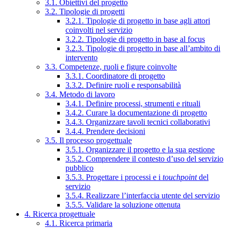
3.1. Obiettivi del progetto
3.2. Tipologie di progetti
3.2.1. Tipologie di progetto in base agli attori
coinvolti nel servizio
3.2.2. Tipologie di progetto in base al focus
3.2.3. Tipologie di progetto in base all’ambito di
intervento
3.3. Competenze, ruoli e figure coinvolte
3.3.1. Coordinatore di progetto
3.3.2. Definire ruoli e responsabilità
3.4. Metodo di lavoro
3.4.1. Definire processi, strumenti e rituali
3.4.2. Curare la documentazione di progetto
3.4.3. Organizzare tavoli tecnici collaborativi
3.4.4. Prendere decisioni
3.5. Il processo progettuale
3.5.1. Organizzare il progetto e la sua gestione
3.5.2. Comprendere il contesto d’uso del servizio
pubblico
3.5.3. Progettare i processi e i
touchpoint
del
servizio
3.5.4. Realizzare l’interfaccia utente del servizio
3.5.5. Validare la soluzione ottenuta
4. Ricerca progettuale
4.1. Ricerca primaria