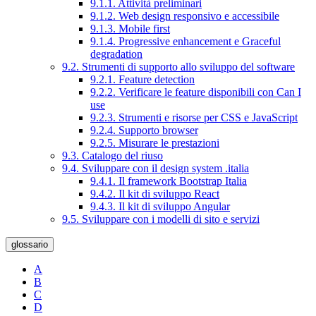
9.1.1. Attività preliminari
9.1.2. Web design responsivo e accessibile
9.1.3. Mobile first
9.1.4. Progressive enhancement e Graceful
degradation
9.2. Strumenti di supporto allo sviluppo del software
9.2.1. Feature detection
9.2.2. Verificare le feature disponibili con Can I
use
9.2.3. Strumenti e risorse per CSS e JavaScript
9.2.4. Supporto browser
9.2.5. Misurare le prestazioni
9.3. Catalogo del riuso
9.4. Sviluppare con il design system .italia
9.4.1. Il framework Bootstrap Italia
9.4.2. Il kit di sviluppo React
9.4.3. Il kit di sviluppo Angular
9.5. Sviluppare con i modelli di sito e servizi
glossario
A
B
C
D