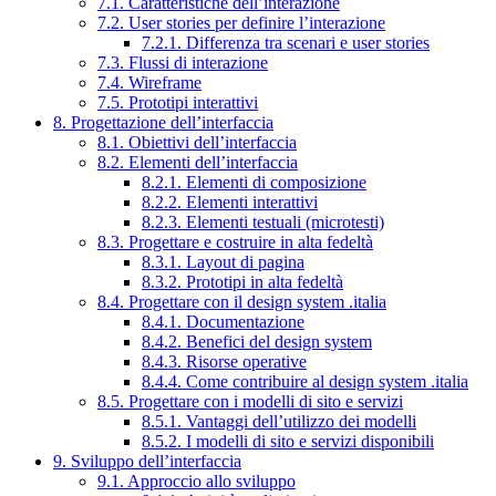
7.1. Caratteristiche dell’interazione
7.2. User stories per definire l’interazione
7.2.1. Differenza tra scenari e user stories
7.3. Flussi di interazione
7.4. Wireframe
7.5. Prototipi interattivi
8. Progettazione dell’interfaccia
8.1. Obiettivi dell’interfaccia
8.2. Elementi dell’interfaccia
8.2.1. Elementi di composizione
8.2.2. Elementi interattivi
8.2.3. Elementi testuali (microtesti)
8.3. Progettare e costruire in alta fedeltà
8.3.1. Layout di pagina
8.3.2. Prototipi in alta fedeltà
8.4. Progettare con il design system .italia
8.4.1. Documentazione
8.4.2. Benefici del design system
8.4.3. Risorse operative
8.4.4. Come contribuire al design system .italia
8.5. Progettare con i modelli di sito e servizi
8.5.1. Vantaggi dell’utilizzo dei modelli
8.5.2. I modelli di sito e servizi disponibili
9. Sviluppo dell’interfaccia
9.1. Approccio allo sviluppo