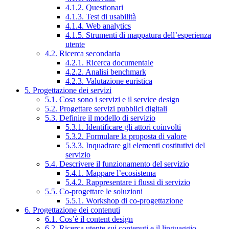
4.1.2. Questionari
4.1.3. Test di usabilità
4.1.4. Web analytics
4.1.5. Strumenti di mappatura dell’esperienza
utente
4.2. Ricerca secondaria
4.2.1. Ricerca documentale
4.2.2. Analisi benchmark
4.2.3. Valutazione euristica
5. Progettazione dei servizi
5.1. Cosa sono i servizi e il service design
5.2. Progettare servizi pubblici digitali
5.3. Definire il modello di servizio
5.3.1. Identificare gli attori coinvolti
5.3.2. Formulare la proposta di valore
5.3.3. Inquadrare gli elementi costitutivi del
servizio
5.4. Descrivere il funzionamento del servizio
5.4.1. Mappare l’ecosistema
5.4.2. Rappresentare i flussi di servizio
5.5. Co-progettare le soluzioni
5.5.1. Workshop di co-progettazione
6. Progettazione dei contenuti
6.1. Cos’è il content design
6.2. Ricerca utente sui contenuti e il linguaggio