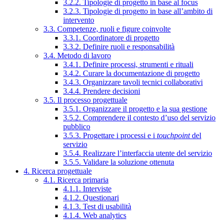
3.2.2. Tipologie di progetto in base al focus
3.2.3. Tipologie di progetto in base all’ambito di
intervento
3.3. Competenze, ruoli e figure coinvolte
3.3.1. Coordinatore di progetto
3.3.2. Definire ruoli e responsabilità
3.4. Metodo di lavoro
3.4.1. Definire processi, strumenti e rituali
3.4.2. Curare la documentazione di progetto
3.4.3. Organizzare tavoli tecnici collaborativi
3.4.4. Prendere decisioni
3.5. Il processo progettuale
3.5.1. Organizzare il progetto e la sua gestione
3.5.2. Comprendere il contesto d’uso del servizio
pubblico
3.5.3. Progettare i processi e i
touchpoint
del
servizio
3.5.4. Realizzare l’interfaccia utente del servizio
3.5.5. Validare la soluzione ottenuta
4. Ricerca progettuale
4.1. Ricerca primaria
4.1.1. Interviste
4.1.2. Questionari
4.1.3. Test di usabilità
4.1.4. Web analytics