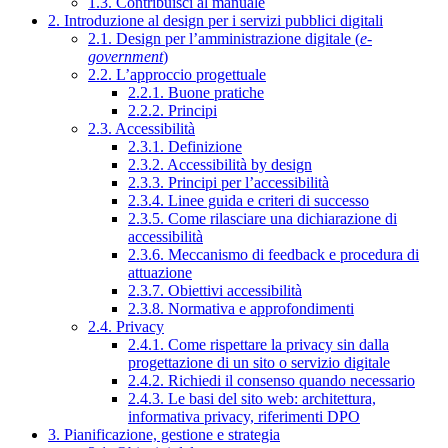
1.3. Contribuisci al manuale
2. Introduzione al design per i servizi pubblici digitali
2.1. Design per l’amministrazione digitale (
e-
government
)
2.2. L’approccio progettuale
2.2.1. Buone pratiche
2.2.2. Principi
2.3. Accessibilità
2.3.1. Definizione
2.3.2. Accessibilità by design
2.3.3. Principi per l’accessibilità
2.3.4. Linee guida e criteri di successo
2.3.5. Come rilasciare una dichiarazione di
accessibilità
2.3.6. Meccanismo di feedback e procedura di
attuazione
2.3.7. Obiettivi accessibilità
2.3.8. Normativa e approfondimenti
2.4. Privacy
2.4.1. Come rispettare la privacy sin dalla
progettazione di un sito o servizio digitale
2.4.2. Richiedi il consenso quando necessario
2.4.3. Le basi del sito web: architettura,
informativa privacy, riferimenti DPO
3. Pianificazione, gestione e strategia