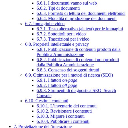
6.6.1. I documenti vanno sul web
6.6.2. Tipi di documenti
6.6.3. Formato di lettura dei documenti elettronici
6.6.4. Modalità di produzione dei documenti
6.7. Immagini e video
6.7.1. Testo alternativo (alt text) per le immagini
6.7.2. Sottotitoli per i video
6.7.3. Trascrizioni per i video
6.8. Proprietà intellettuale e privacy
6.8.1. Pubblicazione di contenuti prodotti dalla
Pubblica Amministrazione
6.8.2. Pubblicazione di contenuti non prodotti
dalla Pubblica Amministrazione
6.8.3. Consenso dei soggetti ritratti
6.9. Ottimizzazione per i motori di ricerca (SEO)
6.9.1. I fattori
on-page
6.9.2. I fattori
off-page
6.9.3. Strumenti di diagnostica SEO: Search
Console
6.10. Gestire i contenuti
6.10.1. L’inventario dei contenuti
6.10.2. Revisionare i contenuti
6.10.3. Migrare i contenuti
6.10.4. Pubblicare i contenuti
7. Progettazione dell’interazione