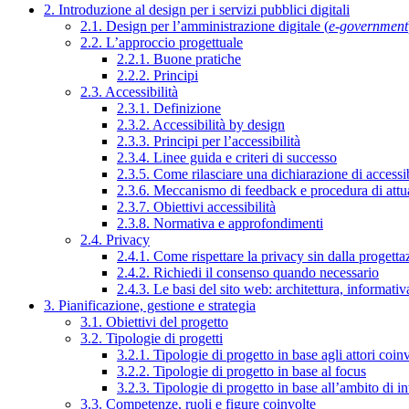
2. Introduzione al design per i servizi pubblici digitali
2.1. Design per l’amministrazione digitale (
e-government
2.2. L’approccio progettuale
2.2.1. Buone pratiche
2.2.2. Principi
2.3. Accessibilità
2.3.1. Definizione
2.3.2. Accessibilità by design
2.3.3. Principi per l’accessibilità
2.3.4. Linee guida e criteri di successo
2.3.5. Come rilasciare una dichiarazione di accessib
2.3.6. Meccanismo di feedback e procedura di attu
2.3.7. Obiettivi accessibilità
2.3.8. Normativa e approfondimenti
2.4. Privacy
2.4.1. Come rispettare la privacy sin dalla progettaz
2.4.2. Richiedi il consenso quando necessario
2.4.3. Le basi del sito web: architettura, informati
3. Pianificazione, gestione e strategia
3.1. Obiettivi del progetto
3.2. Tipologie di progetti
3.2.1. Tipologie di progetto in base agli attori coinv
3.2.2. Tipologie di progetto in base al focus
3.2.3. Tipologie di progetto in base all’ambito di i
3.3. Competenze, ruoli e figure coinvolte