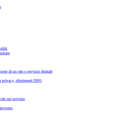
)
ilità
azione
ione di un sito o servizio digitale
va privacy, riferimenti DPO
olti nel servizio
ntervento