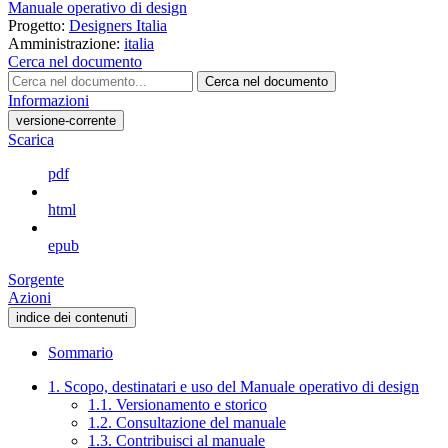
Manuale operativo di design
Progetto:
Designers Italia
Amministrazione:
italia
Cerca nel documento
Cerca nel documento
Informazioni
versione-corrente
Scarica
pdf
html
epub
Sorgente
Azioni
indice dei contenuti
Sommario
1. Scopo, destinatari e uso del Manuale operativo di design
1.1. Versionamento e storico
1.2. Consultazione del manuale
1.3. Contribuisci al manuale