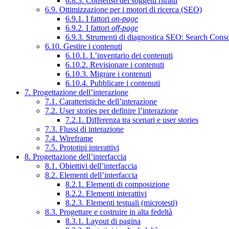
6.8.3. Consenso dei soggetti ritratti
6.9. Ottimizzazione per i motori di ricerca (SEO)
6.9.1. I fattori
on-page
6.9.2. I fattori
off-page
6.9.3. Strumenti di diagnostica SEO: Search Cons
6.10. Gestire i contenuti
6.10.1. L’inventario dei contenuti
6.10.2. Revisionare i contenuti
6.10.3. Migrare i contenuti
6.10.4. Pubblicare i contenuti
7. Progettazione dell’interazione
7.1. Caratteristiche dell’interazione
7.2. User stories per definire l’interazione
7.2.1. Differenza tra scenari e user stories
7.3. Flussi di interazione
7.4. Wireframe
7.5. Prototipi interattivi
8. Progettazione dell’interfaccia
8.1. Obiettivi dell’interfaccia
8.2. Elementi dell’interfaccia
8.2.1. Elementi di composizione
8.2.2. Elementi interattivi
8.2.3. Elementi testuali (microtesti)
8.3. Progettare e costruire in alta fedeltà
8.3.1. Layout di pagina