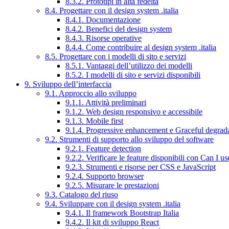
8.3.2. Prototipi in alta fedeltà
8.4. Progettare con il design system .italia
8.4.1. Documentazione
8.4.2. Benefici del design system
8.4.3. Risorse operative
8.4.4. Come contribuire al design system .italia
8.5. Progettare con i modelli di sito e servizi
8.5.1. Vantaggi dell’utilizzo dei modelli
8.5.2. I modelli di sito e servizi disponibili
9. Sviluppo dell’interfaccia
9.1. Approccio allo sviluppo
9.1.1. Attività preliminari
9.1.2. Web design responsivo e accessibile
9.1.3. Mobile first
9.1.4. Progressive enhancement e Graceful degrad
9.2. Strumenti di supporto allo sviluppo del software
9.2.1. Feature detection
9.2.2. Verificare le feature disponibili con Can I us
9.2.3. Strumenti e risorse per CSS e JavaScript
9.2.4. Supporto browser
9.2.5. Misurare le prestazioni
9.3. Catalogo del riuso
9.4. Sviluppare con il design system .italia
9.4.1. Il framework Bootstrap Italia
9.4.2. Il kit di sviluppo React