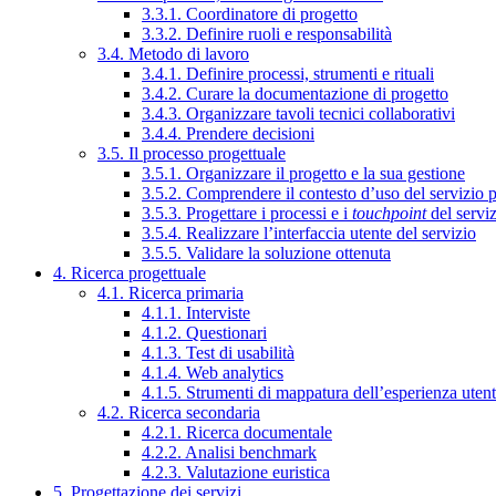
3.3.1. Coordinatore di progetto
3.3.2. Definire ruoli e responsabilità
3.4. Metodo di lavoro
3.4.1. Definire processi, strumenti e rituali
3.4.2. Curare la documentazione di progetto
3.4.3. Organizzare tavoli tecnici collaborativi
3.4.4. Prendere decisioni
3.5. Il processo progettuale
3.5.1. Organizzare il progetto e la sua gestione
3.5.2. Comprendere il contesto d’uso del servizio 
3.5.3. Progettare i processi e i
touchpoint
del servi
3.5.4. Realizzare l’interfaccia utente del servizio
3.5.5. Validare la soluzione ottenuta
4. Ricerca progettuale
4.1. Ricerca primaria
4.1.1. Interviste
4.1.2. Questionari
4.1.3. Test di usabilità
4.1.4. Web analytics
4.1.5. Strumenti di mappatura dell’esperienza uten
4.2. Ricerca secondaria
4.2.1. Ricerca documentale
4.2.2. Analisi benchmark
4.2.3. Valutazione euristica
5. Progettazione dei servizi