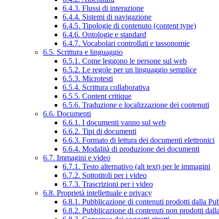
6.4.3. Flussi di interazione
6.4.4. Sistemi di navigazione
6.4.5. Tipologie di contenuto (content type)
6.4.6. Ontologie e standard
6.4.7. Vocabolari controllati e tassonomie
6.5. Scrittura e linguaggio
6.5.1. Come leggono le persone sul web
6.5.2. Le regole per un linguaggio semplice
6.5.3. Microtesti
6.5.4. Scrittura collaborativa
6.5.5. Content critique
6.5.6. Traduzione e localizzazione dei contenuti
6.6. Documenti
6.6.1. I documenti vanno sul web
6.6.2. Tipi di documenti
6.6.3. Formato di lettura dei documenti elettronici
6.6.4. Modalità di produzione dei documenti
6.7. Immagini e video
6.7.1. Testo alternativo (alt text) per le immagini
6.7.2. Sottotitoli per i video
6.7.3. Trascrizioni per i video
6.8. Proprietà intellettuale e privacy
6.8.1. Pubblicazione di contenuti prodotti dalla P
6.8.2. Pubblicazione di contenuti non prodotti dal