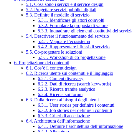
5.1. Cosa sono i servizi e il service design
5.2. Progettare servizi pubblici digitali
5.3. Definire il modello di servizio
5.3.1. Identificare gli attori coinvolti
5.3.2. Formulare la proposta di valore
5.3.3. Inquadrare gli elementi costitutivi del serviz
5.4. Descrivere il funzionamento del servizio
5.4.1. Mappare l’ecosistema
5.4.2. Rappresentare i flussi di servizio
5.5. Co-progettare le soluzioni
5.5.1. Workshop di co-progettazione
6. Progettazione dei contenuti
6.1. Cos’è il content design
6.2. Ricerca utente sui contenuti e il linguaggio
6.2.1. Content discovery
6.2.2. Dati di ricerca (search keywords)
6.2.3. Ricerca tramite analytics
6.2.4. Ricerca sui forum
6.3. Dalla ricerca ai bisogni degli utenti
6.3.1. User stories per definire i contenuti
6.3.2. Job stories per definire i contenuti
6.3.3. Criteri di accettazione
6.4. Architettura dell’informazione
6.4.1. Definire l’architettura dell’informazione
6.4.2. Alberatura