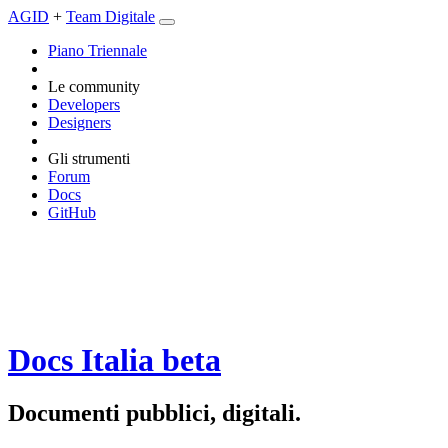
AGID
+
Team Digitale
Piano Triennale
Le community
Developers
Designers
Gli strumenti
Forum
Docs
GitHub
Docs Italia
beta
Documenti pubblici, digitali.