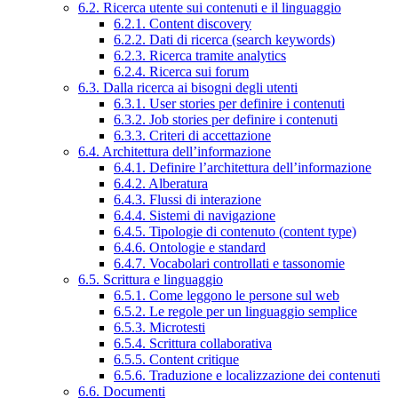
6.2. Ricerca utente sui contenuti e il linguaggio
6.2.1. Content discovery
6.2.2. Dati di ricerca (search keywords)
6.2.3. Ricerca tramite analytics
6.2.4. Ricerca sui forum
6.3. Dalla ricerca ai bisogni degli utenti
6.3.1. User stories per definire i contenuti
6.3.2. Job stories per definire i contenuti
6.3.3. Criteri di accettazione
6.4. Architettura dell’informazione
6.4.1. Definire l’architettura dell’informazione
6.4.2. Alberatura
6.4.3. Flussi di interazione
6.4.4. Sistemi di navigazione
6.4.5. Tipologie di contenuto (content type)
6.4.6. Ontologie e standard
6.4.7. Vocabolari controllati e tassonomie
6.5. Scrittura e linguaggio
6.5.1. Come leggono le persone sul web
6.5.2. Le regole per un linguaggio semplice
6.5.3. Microtesti
6.5.4. Scrittura collaborativa
6.5.5. Content critique
6.5.6. Traduzione e localizzazione dei contenuti
6.6. Documenti