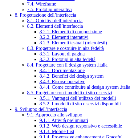
7.4. Wireframe
7.5. Prototipi interattivi
8. Progettazione dell’interfaccia
8.1. Obiettivi dell’interfaccia
8.2. Elementi dell’interfaccia
8.2.1. Elementi di composizione
8.2.2. Elementi interattivi
8.2.3. Elementi testuali (microtesti)
8.3. Progettare e costruire in alta fedeltà
8.3.1. Layout di pagina
8.3.2. Prototipi in alta fedeltà
8.4. Progettare con il design system .italia
8.4.1. Documentazione
8.4.2. Benefici del design system
8.4.3. Risorse operative
8.4.4. Come contribuire al design system .italia
8.5. Progettare con i modelli di sito e servizi
8.5.1. Vantaggi dell’utilizzo dei modelli
8.5.2. I modelli di sito e servizi disponibili
9. Sviluppo dell’interfaccia
9.1. Approccio allo sviluppo
9.1.1. Attività preliminari
9.1.2. Web design responsivo e accessibile
9.1.3. Mobile first
9.1.4. Progressive enhancement e Graceful