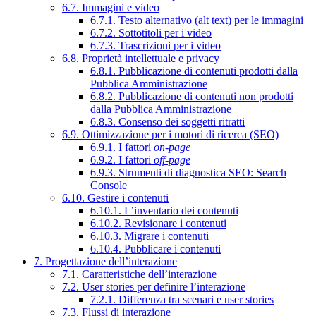
6.7. Immagini e video
6.7.1. Testo alternativo (alt text) per le immagini
6.7.2. Sottotitoli per i video
6.7.3. Trascrizioni per i video
6.8. Proprietà intellettuale e privacy
6.8.1. Pubblicazione di contenuti prodotti dalla
Pubblica Amministrazione
6.8.2. Pubblicazione di contenuti non prodotti
dalla Pubblica Amministrazione
6.8.3. Consenso dei soggetti ritratti
6.9. Ottimizzazione per i motori di ricerca (SEO)
6.9.1. I fattori
on-page
6.9.2. I fattori
off-page
6.9.3. Strumenti di diagnostica SEO: Search
Console
6.10. Gestire i contenuti
6.10.1. L’inventario dei contenuti
6.10.2. Revisionare i contenuti
6.10.3. Migrare i contenuti
6.10.4. Pubblicare i contenuti
7. Progettazione dell’interazione
7.1. Caratteristiche dell’interazione
7.2. User stories per definire l’interazione
7.2.1. Differenza tra scenari e user stories
7.3. Flussi di interazione