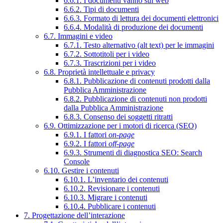
6.6.1. I documenti vanno sul web
6.6.2. Tipi di documenti
6.6.3. Formato di lettura dei documenti elettronici
6.6.4. Modalità di produzione dei documenti
6.7. Immagini e video
6.7.1. Testo alternativo (alt text) per le immagini
6.7.2. Sottotitoli per i video
6.7.3. Trascrizioni per i video
6.8. Proprietà intellettuale e privacy
6.8.1. Pubblicazione di contenuti prodotti dalla
Pubblica Amministrazione
6.8.2. Pubblicazione di contenuti non prodotti
dalla Pubblica Amministrazione
6.8.3. Consenso dei soggetti ritratti
6.9. Ottimizzazione per i motori di ricerca (SEO)
6.9.1. I fattori
on-page
6.9.2. I fattori
off-page
6.9.3. Strumenti di diagnostica SEO: Search
Console
6.10. Gestire i contenuti
6.10.1. L’inventario dei contenuti
6.10.2. Revisionare i contenuti
6.10.3. Migrare i contenuti
6.10.4. Pubblicare i contenuti
7. Progettazione dell’interazione