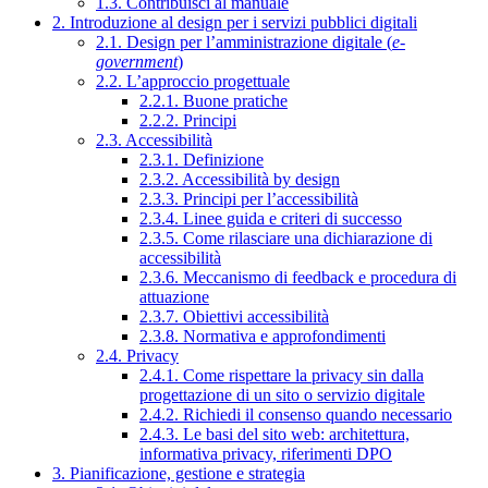
1.3. Contribuisci al manuale
2. Introduzione al design per i servizi pubblici digitali
2.1. Design per l’amministrazione digitale (
e-
government
)
2.2. L’approccio progettuale
2.2.1. Buone pratiche
2.2.2. Principi
2.3. Accessibilità
2.3.1. Definizione
2.3.2. Accessibilità by design
2.3.3. Principi per l’accessibilità
2.3.4. Linee guida e criteri di successo
2.3.5. Come rilasciare una dichiarazione di
accessibilità
2.3.6. Meccanismo di feedback e procedura di
attuazione
2.3.7. Obiettivi accessibilità
2.3.8. Normativa e approfondimenti
2.4. Privacy
2.4.1. Come rispettare la privacy sin dalla
progettazione di un sito o servizio digitale
2.4.2. Richiedi il consenso quando necessario
2.4.3. Le basi del sito web: architettura,
informativa privacy, riferimenti DPO
3. Pianificazione, gestione e strategia