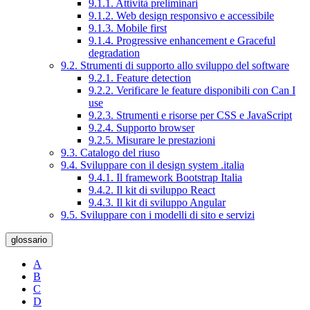
9.1.1. Attività preliminari
9.1.2. Web design responsivo e accessibile
9.1.3. Mobile first
9.1.4. Progressive enhancement e Graceful
degradation
9.2. Strumenti di supporto allo sviluppo del software
9.2.1. Feature detection
9.2.2. Verificare le feature disponibili con Can I
use
9.2.3. Strumenti e risorse per CSS e JavaScript
9.2.4. Supporto browser
9.2.5. Misurare le prestazioni
9.3. Catalogo del riuso
9.4. Sviluppare con il design system .italia
9.4.1. Il framework Bootstrap Italia
9.4.2. Il kit di sviluppo React
9.4.3. Il kit di sviluppo Angular
9.5. Sviluppare con i modelli di sito e servizi
glossario
A
B
C
D