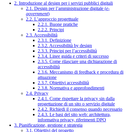
2. Introduzione al design per i servizi pubblici digitali
2.1. Design per l’amministrazione digitale (
e-
government
)
2.2. L’approccio progettuale
2.2.1. Buone pratiche
2.2.2. Principi
2.3. Accessibilità
2.3.1. Definizione
2.3.2. Accessibilità by design
2.3.3. Principi per l’accessibilità
2.3.4. Linee guida e criteri di successo
2.3.5. Come rilasciare una dichiarazione di
accessibilità
2.3.6. Meccanismo di feedback e procedura di
attuazione
2.3.7. Obiettivi accessibilità
2.3.8. Normativa e approfondimenti
2.4. Privacy
2.4.1. Come rispettare la privacy sin dalla
progettazione di un sito o servizio digitale
2.4.2. Richiedi il consenso quando necessario
2.4.3. Le basi del sito web: architettura,
informativa privacy, riferimenti DPO
3. Pianificazione, gestione e strategia
3.1. Obiettivi del progetto