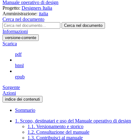
Manuale operativo di design
Progetto:
Designers Italia
Amministrazione:
italia
Cerca nel documento
Cerca nel documento
Informazioni
versione-corrente
Scarica
pdf
html
epub
Sorgente
Azioni
indice dei contenuti
Sommario
1. Scopo, destinatari e uso del Manuale operativo di design
1.1. Versionamento e storico
1.2. Consultazione del manuale
1.3. Contribuisci al manuale