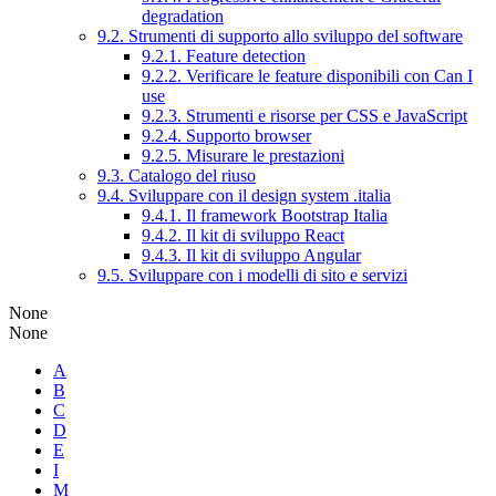
degradation
9.2. Strumenti di supporto allo sviluppo del software
9.2.1. Feature detection
9.2.2. Verificare le feature disponibili con Can I
use
9.2.3. Strumenti e risorse per CSS e JavaScript
9.2.4. Supporto browser
9.2.5. Misurare le prestazioni
9.3. Catalogo del riuso
9.4. Sviluppare con il design system .italia
9.4.1. Il framework Bootstrap Italia
9.4.2. Il kit di sviluppo React
9.4.3. Il kit di sviluppo Angular
9.5. Sviluppare con i modelli di sito e servizi
None
None
A
B
C
D
E
I
M