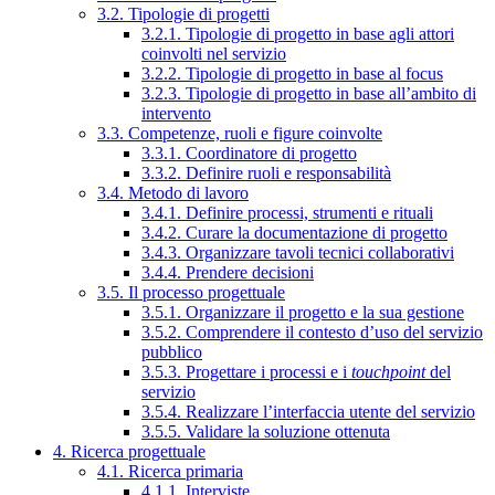
3.2. Tipologie di progetti
3.2.1. Tipologie di progetto in base agli attori
coinvolti nel servizio
3.2.2. Tipologie di progetto in base al focus
3.2.3. Tipologie di progetto in base all’ambito di
intervento
3.3. Competenze, ruoli e figure coinvolte
3.3.1. Coordinatore di progetto
3.3.2. Definire ruoli e responsabilità
3.4. Metodo di lavoro
3.4.1. Definire processi, strumenti e rituali
3.4.2. Curare la documentazione di progetto
3.4.3. Organizzare tavoli tecnici collaborativi
3.4.4. Prendere decisioni
3.5. Il processo progettuale
3.5.1. Organizzare il progetto e la sua gestione
3.5.2. Comprendere il contesto d’uso del servizio
pubblico
3.5.3. Progettare i processi e i
touchpoint
del
servizio
3.5.4. Realizzare l’interfaccia utente del servizio
3.5.5. Validare la soluzione ottenuta
4. Ricerca progettuale
4.1. Ricerca primaria
4.1.1. Interviste