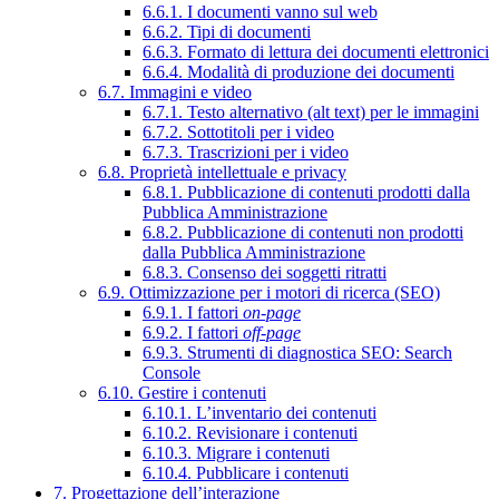
6.6.1. I documenti vanno sul web
6.6.2. Tipi di documenti
6.6.3. Formato di lettura dei documenti elettronici
6.6.4. Modalità di produzione dei documenti
6.7. Immagini e video
6.7.1. Testo alternativo (alt text) per le immagini
6.7.2. Sottotitoli per i video
6.7.3. Trascrizioni per i video
6.8. Proprietà intellettuale e privacy
6.8.1. Pubblicazione di contenuti prodotti dalla
Pubblica Amministrazione
6.8.2. Pubblicazione di contenuti non prodotti
dalla Pubblica Amministrazione
6.8.3. Consenso dei soggetti ritratti
6.9. Ottimizzazione per i motori di ricerca (SEO)
6.9.1. I fattori
on-page
6.9.2. I fattori
off-page
6.9.3. Strumenti di diagnostica SEO: Search
Console
6.10. Gestire i contenuti
6.10.1. L’inventario dei contenuti
6.10.2. Revisionare i contenuti
6.10.3. Migrare i contenuti
6.10.4. Pubblicare i contenuti
7. Progettazione dell’interazione