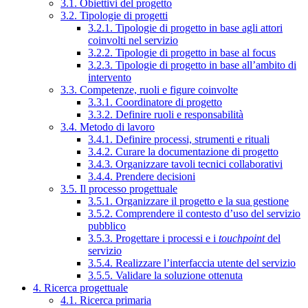
3.1. Obiettivi del progetto
3.2. Tipologie di progetti
3.2.1. Tipologie di progetto in base agli attori
coinvolti nel servizio
3.2.2. Tipologie di progetto in base al focus
3.2.3. Tipologie di progetto in base all’ambito di
intervento
3.3. Competenze, ruoli e figure coinvolte
3.3.1. Coordinatore di progetto
3.3.2. Definire ruoli e responsabilità
3.4. Metodo di lavoro
3.4.1. Definire processi, strumenti e rituali
3.4.2. Curare la documentazione di progetto
3.4.3. Organizzare tavoli tecnici collaborativi
3.4.4. Prendere decisioni
3.5. Il processo progettuale
3.5.1. Organizzare il progetto e la sua gestione
3.5.2. Comprendere il contesto d’uso del servizio
pubblico
3.5.3. Progettare i processi e i
touchpoint
del
servizio
3.5.4. Realizzare l’interfaccia utente del servizio
3.5.5. Validare la soluzione ottenuta
4. Ricerca progettuale
4.1. Ricerca primaria