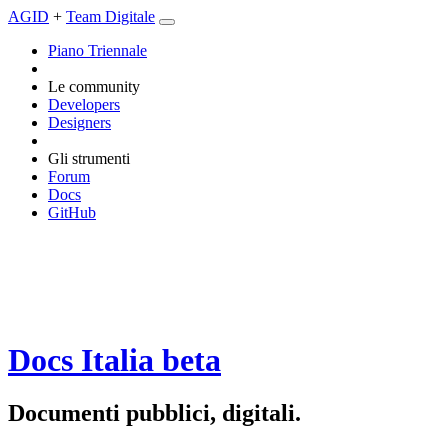
AGID
+
Team Digitale
Piano Triennale
Le community
Developers
Designers
Gli strumenti
Forum
Docs
GitHub
Docs Italia
beta
Documenti pubblici, digitali.