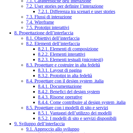
7.1. Caratteristiche dell’interazione
7.2. User stories per definire l’interazione
7.2.1. Differenza tra scenari e user stories
7.3. Flussi di interazione
7.4. Wireframe
7.5. Prototipi interattivi
8. Progettazione dell’interfaccia
8.1. Obiettivi dell’interfaccia
8.2. Elementi dell’interfaccia
8.2.1. Elementi di composizione
8.2.2. Elementi interattivi
8.2.3. Elementi testuali (microtesti)
8.3. Progettare e costruire in alta fedeltà
8.3.1. Layout di pagina
8.3.2. Prototipi in alta fedeltà
8.4. Progettare con il design system .italia
8.4.1. Documentazione
8.4.2. Benefici del design system
8.4.3. Risorse operative
8.4.4. Come contribuire al design system .italia
8.5. Progettare con i modelli di sito e servizi
8.5.1. Vantaggi dell’utilizzo dei modelli
8.5.2. I modelli di sito e servizi disponibili
9. Sviluppo dell’interfaccia
9.1. Approccio allo sviluppo