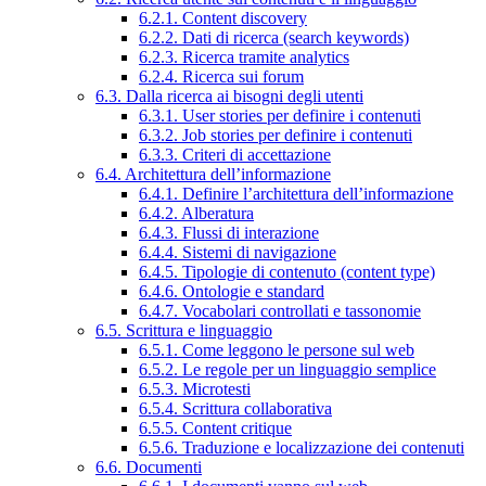
6.2.1. Content discovery
6.2.2. Dati di ricerca (search keywords)
6.2.3. Ricerca tramite analytics
6.2.4. Ricerca sui forum
6.3. Dalla ricerca ai bisogni degli utenti
6.3.1. User stories per definire i contenuti
6.3.2. Job stories per definire i contenuti
6.3.3. Criteri di accettazione
6.4. Architettura dell’informazione
6.4.1. Definire l’architettura dell’informazione
6.4.2. Alberatura
6.4.3. Flussi di interazione
6.4.4. Sistemi di navigazione
6.4.5. Tipologie di contenuto (content type)
6.4.6. Ontologie e standard
6.4.7. Vocabolari controllati e tassonomie
6.5. Scrittura e linguaggio
6.5.1. Come leggono le persone sul web
6.5.2. Le regole per un linguaggio semplice
6.5.3. Microtesti
6.5.4. Scrittura collaborativa
6.5.5. Content critique
6.5.6. Traduzione e localizzazione dei contenuti
6.6. Documenti