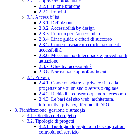
2.2. L’approccio progettuale
2.2.1. Buone pratiche
2.2.2. Principi
2.3. Accessibilità
2.3.1. Definizione
2.3.2. Accessibilità by design
2.3.3. Principi per l’accessibilità
2.3.4. Linee guida e criteri di successo
2.3.5. Come rilasciare una dichiarazione di
accessibilità
2.3.6. Meccanismo di feedback e procedura di
attuazione
2.3.7. Obiettivi accessibilità
2.3.8. Normativa e approfondimenti
2.4. Privacy
2.4.1. Come rispettare la privacy sin dalla
progettazione di un sito o servizio digitale
2.4.2. Richiedi il consenso quando necessario
2.4.3. Le basi del sito web: architettura,
informativa privacy, riferimenti DPO
3. Pianificazione, gestione e strategia
3.1. Obiettivi del progetto
3.2. Tipologie di progetti
3.2.1. Tipologie di progetto in base agli attori
coinvolti nel servizio