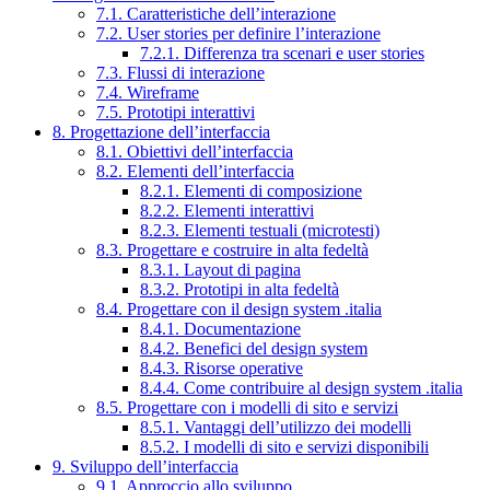
7.1. Caratteristiche dell’interazione
7.2. User stories per definire l’interazione
7.2.1. Differenza tra scenari e user stories
7.3. Flussi di interazione
7.4. Wireframe
7.5. Prototipi interattivi
8. Progettazione dell’interfaccia
8.1. Obiettivi dell’interfaccia
8.2. Elementi dell’interfaccia
8.2.1. Elementi di composizione
8.2.2. Elementi interattivi
8.2.3. Elementi testuali (microtesti)
8.3. Progettare e costruire in alta fedeltà
8.3.1. Layout di pagina
8.3.2. Prototipi in alta fedeltà
8.4. Progettare con il design system .italia
8.4.1. Documentazione
8.4.2. Benefici del design system
8.4.3. Risorse operative
8.4.4. Come contribuire al design system .italia
8.5. Progettare con i modelli di sito e servizi
8.5.1. Vantaggi dell’utilizzo dei modelli
8.5.2. I modelli di sito e servizi disponibili
9. Sviluppo dell’interfaccia
9.1. Approccio allo sviluppo