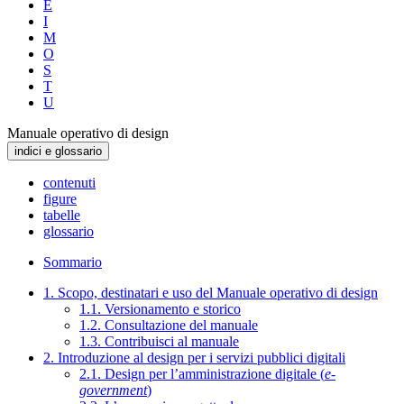
E
I
M
O
S
T
U
Manuale operativo di design
indici e glossario
contenuti
figure
tabelle
glossario
Sommario
1. Scopo, destinatari e uso del Manuale operativo di design
1.1. Versionamento e storico
1.2. Consultazione del manuale
1.3. Contribuisci al manuale
2. Introduzione al design per i servizi pubblici digitali
2.1. Design per l’amministrazione digitale (
e-
government
)