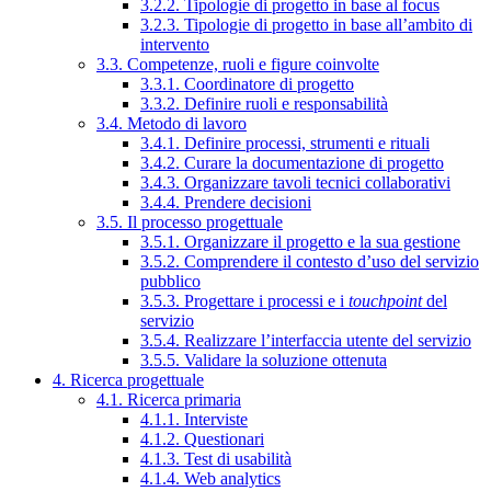
3.2.2. Tipologie di progetto in base al focus
3.2.3. Tipologie di progetto in base all’ambito di
intervento
3.3. Competenze, ruoli e figure coinvolte
3.3.1. Coordinatore di progetto
3.3.2. Definire ruoli e responsabilità
3.4. Metodo di lavoro
3.4.1. Definire processi, strumenti e rituali
3.4.2. Curare la documentazione di progetto
3.4.3. Organizzare tavoli tecnici collaborativi
3.4.4. Prendere decisioni
3.5. Il processo progettuale
3.5.1. Organizzare il progetto e la sua gestione
3.5.2. Comprendere il contesto d’uso del servizio
pubblico
3.5.3. Progettare i processi e i
touchpoint
del
servizio
3.5.4. Realizzare l’interfaccia utente del servizio
3.5.5. Validare la soluzione ottenuta
4. Ricerca progettuale
4.1. Ricerca primaria
4.1.1. Interviste
4.1.2. Questionari
4.1.3. Test di usabilità
4.1.4. Web analytics