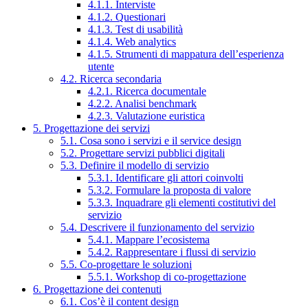
4.1.1. Interviste
4.1.2. Questionari
4.1.3. Test di usabilità
4.1.4. Web analytics
4.1.5. Strumenti di mappatura dell’esperienza
utente
4.2. Ricerca secondaria
4.2.1. Ricerca documentale
4.2.2. Analisi benchmark
4.2.3. Valutazione euristica
5. Progettazione dei servizi
5.1. Cosa sono i servizi e il service design
5.2. Progettare servizi pubblici digitali
5.3. Definire il modello di servizio
5.3.1. Identificare gli attori coinvolti
5.3.2. Formulare la proposta di valore
5.3.3. Inquadrare gli elementi costitutivi del
servizio
5.4. Descrivere il funzionamento del servizio
5.4.1. Mappare l’ecosistema
5.4.2. Rappresentare i flussi di servizio
5.5. Co-progettare le soluzioni
5.5.1. Workshop di co-progettazione
6. Progettazione dei contenuti
6.1. Cos’è il content design