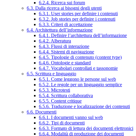
6.2.4. Ricerca sui forum
6.3. Dalla ricerca ai bisogni degli utenti
6.3.1. User stories per definire i contenuti
6.3.2. Job stories per definire i contenuti
6.3.3. Criteri di accettazione
6.4. Architettura dell’informazione
6.4.1. Definire l’architettura dell’informazione
6.4.2. Alberatura
6.4.3. Flussi di interazione
6.4.4. Sistemi di navigazione
6.4.5. Tipologie di contenuto (content type)
6.4.6. Ontologie e standard
6.4.7. Vocabolari controllati e tassonomie
6.5. Scrittura e linguaggio
6.5.1. Come leggono le persone sul web
6.5.2. Le regole per un linguaggio semplice
6.5.3. Microtesti
6.5.4. Scrittura collaborativa
6.5.5. Content critique
6.5.6. Traduzione e localizzazione dei contenuti
6.6. Documenti
6.6.1. I documenti vanno sul web
6.6.2. Tipi di documenti
6.6.3. Formato di lettura dei documenti elettronici
6.6.4. Modalità di produzione dei documenti