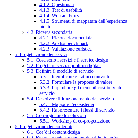
4.1.2. Questionari
4.1.3. Test di usabilità
4.1.4. Web analytics
4.1.5. Strumenti di mappatura dell’esperienza
utente
4.2. Ricerca secondaria
4.2.1. Ricerca documentale
4.2.2. Analisi benchmark
4.2.3. Valutazione euristica
5. Progettazione dei servizi
5.1. Cosa sono i servizi e il service design
5.2. Progettare servizi pubblici digitali
5.3. Definire il modello di servizio
5.3.1. Identificare gli attori coinvolti
5.3.2. Formulare la proposta di valore
5.3.3. Inquadrare gli elementi costitutivi del
servizio
5.4. Descrivere il funzionamento del servizio
5.4.1. Mappare l’ecosistema
5.4.2. Rappresentare i flussi di servizio
5.5. Co-progettare le soluzioni
5.5.1. Workshop di co-progettazione
6. Progettazione dei contenuti
6.1. Cos’è il content design
6.2. Ricerca utente sui contenuti e il linguaggio