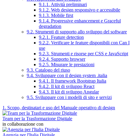
9.1.1. Attività preliminari
9.1.2. Web design responsivo e accessibile
9.1.3. Mobile first
9.1.4. Progressive enhancement e Graceful
degradation
9.2. Strumenti di supporto allo sviluppo del software
9.2.1. Feature detection
9.2.2. Verificare le feature disponibili con Can I
use
9.2.3. Strumenti e risorse per CSS e JavaScript
9.2.4. Supporto browser
9.2.5. Misurare le prestazioni
9.3. Catalogo del riuso
9.4. Sviluppare con il design system .italia
9.4.1. Il framework Bootstrap Italia
9.4.2. Il kit di sviluppo React
9.4.3. Il kit di sviluppo Angular
9.5. Sviluppare con i modelli di sito e servizi
1. Scopo, destinatari e uso del Manuale operativo di design
Team per la Trasformazione Digitale
in collaborazione con
Agenzia per l'Italia Digitale