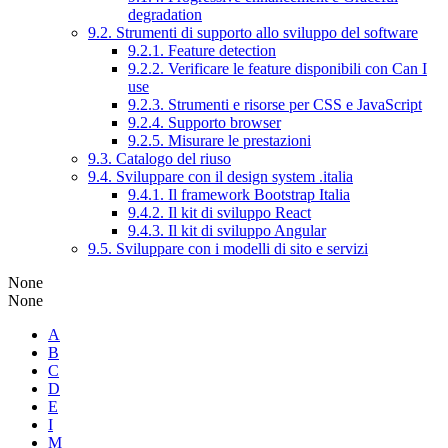
degradation
9.2. Strumenti di supporto allo sviluppo del software
9.2.1. Feature detection
9.2.2. Verificare le feature disponibili con Can I
use
9.2.3. Strumenti e risorse per CSS e JavaScript
9.2.4. Supporto browser
9.2.5. Misurare le prestazioni
9.3. Catalogo del riuso
9.4. Sviluppare con il design system .italia
9.4.1. Il framework Bootstrap Italia
9.4.2. Il kit di sviluppo React
9.4.3. Il kit di sviluppo Angular
9.5. Sviluppare con i modelli di sito e servizi
None
None
A
B
C
D
E
I
M