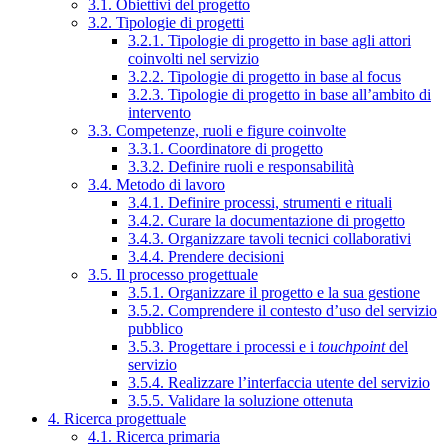
3.1. Obiettivi del progetto
3.2. Tipologie di progetti
3.2.1. Tipologie di progetto in base agli attori
coinvolti nel servizio
3.2.2. Tipologie di progetto in base al focus
3.2.3. Tipologie di progetto in base all’ambito di
intervento
3.3. Competenze, ruoli e figure coinvolte
3.3.1. Coordinatore di progetto
3.3.2. Definire ruoli e responsabilità
3.4. Metodo di lavoro
3.4.1. Definire processi, strumenti e rituali
3.4.2. Curare la documentazione di progetto
3.4.3. Organizzare tavoli tecnici collaborativi
3.4.4. Prendere decisioni
3.5. Il processo progettuale
3.5.1. Organizzare il progetto e la sua gestione
3.5.2. Comprendere il contesto d’uso del servizio
pubblico
3.5.3. Progettare i processi e i
touchpoint
del
servizio
3.5.4. Realizzare l’interfaccia utente del servizio
3.5.5. Validare la soluzione ottenuta
4. Ricerca progettuale
4.1. Ricerca primaria