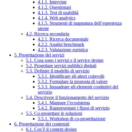
4.1.1. Interviste
4.1.2. Questionari
4.1.3. Test di usabilità
4.1.4. Web analytics
4.1.5. Strumenti di mappatura dell’esperienza
utente
4.2. Ricerca secondaria
4.2.1. Ricerca documentale
4.2.2. Analisi benchmark
4.2.3. Valutazione euristica
5. Progettazione dei servizi
5.1. Cosa sono i servizi e il service design
5.2. Progettare servizi pubblici digitali
5.3. Definire il modello di servizio
5.3.1. Identificare gli attori coinvolti
5.3.2. Formulare la proposta di valore
5.3.3. Inquadrare gli elementi costitutivi del
servizio
5.4. Descrivere il funzionamento del servizio
5.4.1. Mappare l’ecosistema
5.4.2. Rappresentare i flussi di servizio
5.5. Co-progettare le soluzioni
5.5.1. Workshop di co-progettazione
6. Progettazione dei contenuti
6.1. Cos’è il content design