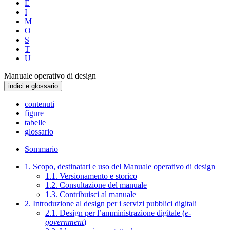
E
I
M
O
S
T
U
Manuale operativo di design
indici e glossario
contenuti
figure
tabelle
glossario
Sommario
1. Scopo, destinatari e uso del Manuale operativo di design
1.1. Versionamento e storico
1.2. Consultazione del manuale
1.3. Contribuisci al manuale
2. Introduzione al design per i servizi pubblici digitali
2.1. Design per l’amministrazione digitale (
e-
government
)