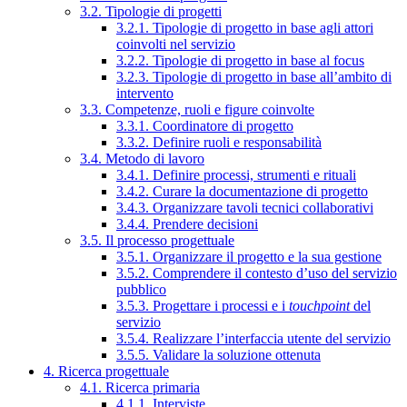
3.2. Tipologie di progetti
3.2.1. Tipologie di progetto in base agli attori
coinvolti nel servizio
3.2.2. Tipologie di progetto in base al focus
3.2.3. Tipologie di progetto in base all’ambito di
intervento
3.3. Competenze, ruoli e figure coinvolte
3.3.1. Coordinatore di progetto
3.3.2. Definire ruoli e responsabilità
3.4. Metodo di lavoro
3.4.1. Definire processi, strumenti e rituali
3.4.2. Curare la documentazione di progetto
3.4.3. Organizzare tavoli tecnici collaborativi
3.4.4. Prendere decisioni
3.5. Il processo progettuale
3.5.1. Organizzare il progetto e la sua gestione
3.5.2. Comprendere il contesto d’uso del servizio
pubblico
3.5.3. Progettare i processi e i
touchpoint
del
servizio
3.5.4. Realizzare l’interfaccia utente del servizio
3.5.5. Validare la soluzione ottenuta
4. Ricerca progettuale
4.1. Ricerca primaria
4.1.1. Interviste