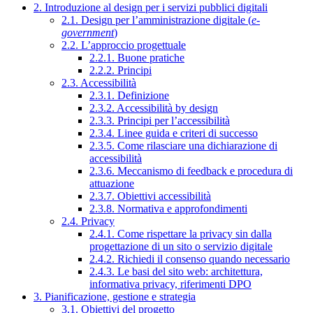
2. Introduzione al design per i servizi pubblici digitali
2.1. Design per l’amministrazione digitale (
e-
government
)
2.2. L’approccio progettuale
2.2.1. Buone pratiche
2.2.2. Principi
2.3. Accessibilità
2.3.1. Definizione
2.3.2. Accessibilità by design
2.3.3. Principi per l’accessibilità
2.3.4. Linee guida e criteri di successo
2.3.5. Come rilasciare una dichiarazione di
accessibilità
2.3.6. Meccanismo di feedback e procedura di
attuazione
2.3.7. Obiettivi accessibilità
2.3.8. Normativa e approfondimenti
2.4. Privacy
2.4.1. Come rispettare la privacy sin dalla
progettazione di un sito o servizio digitale
2.4.2. Richiedi il consenso quando necessario
2.4.3. Le basi del sito web: architettura,
informativa privacy, riferimenti DPO
3. Pianificazione, gestione e strategia
3.1. Obiettivi del progetto