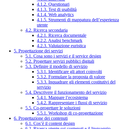
4.1.2. Questionari
4.1.3. Test di usabilità
4.1.4. Web analytics
4.1.5. Strumenti di mappatura dell’esperienza
utente
4.2. Ricerca secondaria
4.2.1. Ricerca documentale
4.2.2. Analisi benchmark
4.2.3. Valutazione euristica
5. Progettazione dei servizi
5.1. Cosa sono i servizi e il service design
5.2. Progettare servizi pubblici digitali
5.3. Definire il modello di servizio
5.3.1. Identificare gli attori coinvolti
5.3.2. Formulare la proposta di valore
5.3.3. Inquadrare gli elementi costitutivi del
servizio
5.4. Descrivere il funzionamento del servizio
5.4.1. Mappare l’ecosistema
5.4.2. Rappresentare i flussi di servizio
5.5. Co-progettare le soluzioni
5.5.1. Workshop di co-progettazione
6. Progettazione dei contenuti
6.1. Cos’è il content design
6.2. Ricerca utente sui contenuti e il linguaggio