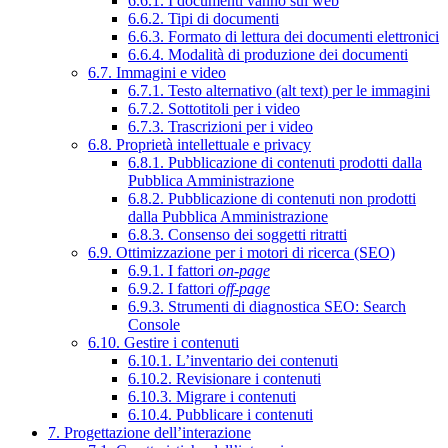
6.6.1. I documenti vanno sul web
6.6.2. Tipi di documenti
6.6.3. Formato di lettura dei documenti elettronici
6.6.4. Modalità di produzione dei documenti
6.7. Immagini e video
6.7.1. Testo alternativo (alt text) per le immagini
6.7.2. Sottotitoli per i video
6.7.3. Trascrizioni per i video
6.8. Proprietà intellettuale e privacy
6.8.1. Pubblicazione di contenuti prodotti dalla
Pubblica Amministrazione
6.8.2. Pubblicazione di contenuti non prodotti
dalla Pubblica Amministrazione
6.8.3. Consenso dei soggetti ritratti
6.9. Ottimizzazione per i motori di ricerca (SEO)
6.9.1. I fattori
on-page
6.9.2. I fattori
off-page
6.9.3. Strumenti di diagnostica SEO: Search
Console
6.10. Gestire i contenuti
6.10.1. L’inventario dei contenuti
6.10.2. Revisionare i contenuti
6.10.3. Migrare i contenuti
6.10.4. Pubblicare i contenuti
7. Progettazione dell’interazione