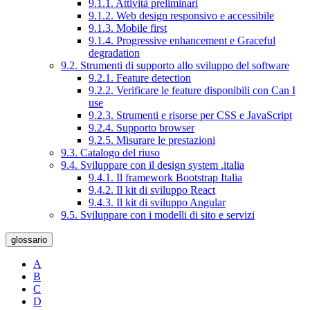
9.1.1. Attività preliminari
9.1.2. Web design responsivo e accessibile
9.1.3. Mobile first
9.1.4. Progressive enhancement e Graceful
degradation
9.2. Strumenti di supporto allo sviluppo del software
9.2.1. Feature detection
9.2.2. Verificare le feature disponibili con Can I
use
9.2.3. Strumenti e risorse per CSS e JavaScript
9.2.4. Supporto browser
9.2.5. Misurare le prestazioni
9.3. Catalogo del riuso
9.4. Sviluppare con il design system .italia
9.4.1. Il framework Bootstrap Italia
9.4.2. Il kit di sviluppo React
9.4.3. Il kit di sviluppo Angular
9.5. Sviluppare con i modelli di sito e servizi
glossario
A
B
C
D