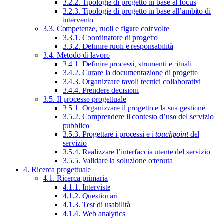
3.2.2. Tipologie di progetto in base al focus
3.2.3. Tipologie di progetto in base all’ambito di
intervento
3.3. Competenze, ruoli e figure coinvolte
3.3.1. Coordinatore di progetto
3.3.2. Definire ruoli e responsabilità
3.4. Metodo di lavoro
3.4.1. Definire processi, strumenti e rituali
3.4.2. Curare la documentazione di progetto
3.4.3. Organizzare tavoli tecnici collaborativi
3.4.4. Prendere decisioni
3.5. Il processo progettuale
3.5.1. Organizzare il progetto e la sua gestione
3.5.2. Comprendere il contesto d’uso del servizio
pubblico
3.5.3. Progettare i processi e i
touchpoint
del
servizio
3.5.4. Realizzare l’interfaccia utente del servizio
3.5.5. Validare la soluzione ottenuta
4. Ricerca progettuale
4.1. Ricerca primaria
4.1.1. Interviste
4.1.2. Questionari
4.1.3. Test di usabilità
4.1.4. Web analytics