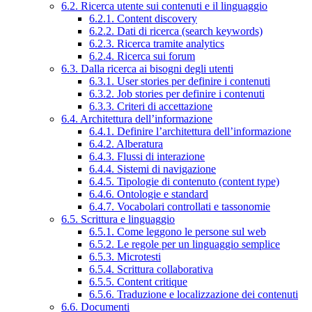
6.2. Ricerca utente sui contenuti e il linguaggio
6.2.1. Content discovery
6.2.2. Dati di ricerca (search keywords)
6.2.3. Ricerca tramite analytics
6.2.4. Ricerca sui forum
6.3. Dalla ricerca ai bisogni degli utenti
6.3.1. User stories per definire i contenuti
6.3.2. Job stories per definire i contenuti
6.3.3. Criteri di accettazione
6.4. Architettura dell’informazione
6.4.1. Definire l’architettura dell’informazione
6.4.2. Alberatura
6.4.3. Flussi di interazione
6.4.4. Sistemi di navigazione
6.4.5. Tipologie di contenuto (content type)
6.4.6. Ontologie e standard
6.4.7. Vocabolari controllati e tassonomie
6.5. Scrittura e linguaggio
6.5.1. Come leggono le persone sul web
6.5.2. Le regole per un linguaggio semplice
6.5.3. Microtesti
6.5.4. Scrittura collaborativa
6.5.5. Content critique
6.5.6. Traduzione e localizzazione dei contenuti
6.6. Documenti