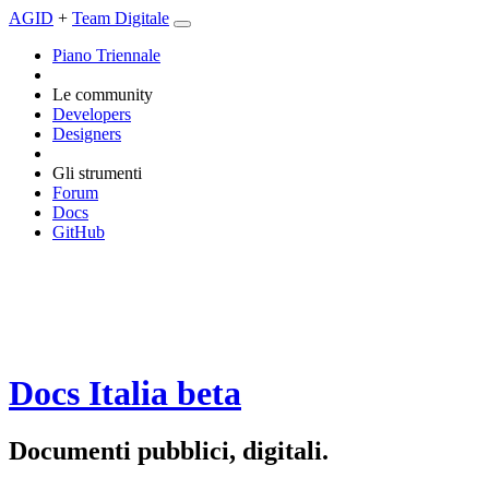
AGID
+
Team Digitale
Piano Triennale
Le community
Developers
Designers
Gli strumenti
Forum
Docs
GitHub
Docs Italia
beta
Documenti pubblici, digitali.