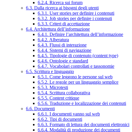
6.2.4. Ricerca sui forum
6.3. Dalla ricerca ai bisogni degli utenti
6.3.1. User stories per definire i contenuti
6.3.2. Job stories per definire i contenuti
6.3.3. Criteri di accettazione
6.4. Architettura dell’informazione
6.4.1. Definire l’architettura dell’informazione
6.4.2. Alberatura
6.4.3. Flussi di interazione
6.4.4. Sistemi di navigazione
6.4.5. Tipologie di contenuto (content type)
6.4.6. Ontologie e standard
6.4.7. Vocabolari controllati e tassonomie
6.5. Scrittura e linguaggio
6.5.1. Come leggono le persone sul web
6.5.2. Le regole per un linguaggio semplice
6.5.3. Microtesti
6.5.4. Scrittura collaborativa
6.5.5. Content critique
6.5.6. Traduzione e localizzazione dei contenuti
6.6. Documenti
6.6.1. I documenti vanno sul web
6.6.2. Tipi di documenti
6.6.3. Formato di lettura dei documenti elettronici
6.6.4. Modalità di produzione dei documenti