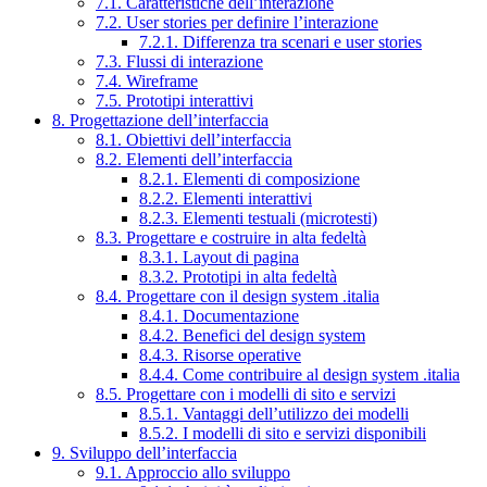
7.1. Caratteristiche dell’interazione
7.2. User stories per definire l’interazione
7.2.1. Differenza tra scenari e user stories
7.3. Flussi di interazione
7.4. Wireframe
7.5. Prototipi interattivi
8. Progettazione dell’interfaccia
8.1. Obiettivi dell’interfaccia
8.2. Elementi dell’interfaccia
8.2.1. Elementi di composizione
8.2.2. Elementi interattivi
8.2.3. Elementi testuali (microtesti)
8.3. Progettare e costruire in alta fedeltà
8.3.1. Layout di pagina
8.3.2. Prototipi in alta fedeltà
8.4. Progettare con il design system .italia
8.4.1. Documentazione
8.4.2. Benefici del design system
8.4.3. Risorse operative
8.4.4. Come contribuire al design system .italia
8.5. Progettare con i modelli di sito e servizi
8.5.1. Vantaggi dell’utilizzo dei modelli
8.5.2. I modelli di sito e servizi disponibili
9. Sviluppo dell’interfaccia
9.1. Approccio allo sviluppo