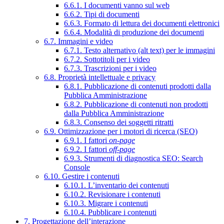
6.6.1. I documenti vanno sul web
6.6.2. Tipi di documenti
6.6.3. Formato di lettura dei documenti elettronici
6.6.4. Modalità di produzione dei documenti
6.7. Immagini e video
6.7.1. Testo alternativo (alt text) per le immagini
6.7.2. Sottotitoli per i video
6.7.3. Trascrizioni per i video
6.8. Proprietà intellettuale e privacy
6.8.1. Pubblicazione di contenuti prodotti dalla
Pubblica Amministrazione
6.8.2. Pubblicazione di contenuti non prodotti
dalla Pubblica Amministrazione
6.8.3. Consenso dei soggetti ritratti
6.9. Ottimizzazione per i motori di ricerca (SEO)
6.9.1. I fattori
on-page
6.9.2. I fattori
off-page
6.9.3. Strumenti di diagnostica SEO: Search
Console
6.10. Gestire i contenuti
6.10.1. L’inventario dei contenuti
6.10.2. Revisionare i contenuti
6.10.3. Migrare i contenuti
6.10.4. Pubblicare i contenuti
7. Progettazione dell’interazione