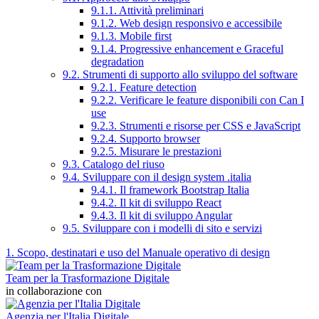
9.1.1. Attività preliminari
9.1.2. Web design responsivo e accessibile
9.1.3. Mobile first
9.1.4. Progressive enhancement e Graceful
degradation
9.2. Strumenti di supporto allo sviluppo del software
9.2.1. Feature detection
9.2.2. Verificare le feature disponibili con Can I
use
9.2.3. Strumenti e risorse per CSS e JavaScript
9.2.4. Supporto browser
9.2.5. Misurare le prestazioni
9.3. Catalogo del riuso
9.4. Sviluppare con il design system .italia
9.4.1. Il framework Bootstrap Italia
9.4.2. Il kit di sviluppo React
9.4.3. Il kit di sviluppo Angular
9.5. Sviluppare con i modelli di sito e servizi
1. Scopo, destinatari e uso del Manuale operativo di design
Team per la Trasformazione Digitale
in collaborazione con
Agenzia per l'Italia Digitale