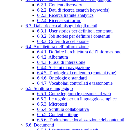
6.2.1. Content discovery
6.2.2. Dati di ricerca (search keywords)
6.2.3. Ricerca tramite analytics
6.2.4. Ricerca sui forum
6.3. Dalla ricerca ai bisogni degli utenti
6.3.1. User stories per definire i contenuti
6.3.2. Job stories per definire i contenuti
6.3.3. Criteri di accettazione
6.4. Architettura dell’informazione
6.4.1. Definire l’architettura dell’informazione
6.4.2. Alberatura
6.4.3. Flussi di interazione
6.4.4. Sistemi di navigazione
6.4.5. Tipologie di contenuto (content type)
6.4.6. Ontologie e standard
6.4.7. Vocabolari controllati e tassonomie
6.5. Scrittura e linguaggio
6.5.1. Come leggono le persone sul web
6.5.2. Le regole per un linguaggio semplice
6.5.3. Microtesti
6.5.4. Scrittura collaborativa
6.5.5. Content critique
6.5.6. Traduzione e localizzazione dei contenuti
6.6. Documenti