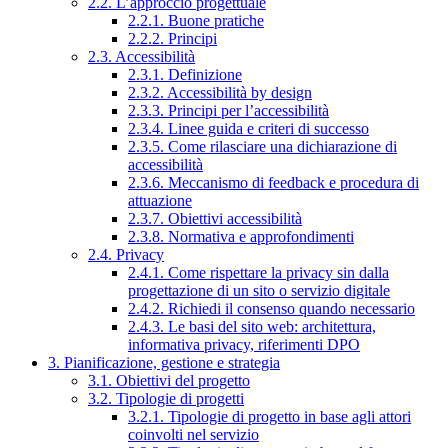
2.2. L’approccio progettuale
2.2.1. Buone pratiche
2.2.2. Principi
2.3. Accessibilità
2.3.1. Definizione
2.3.2. Accessibilità by design
2.3.3. Principi per l’accessibilità
2.3.4. Linee guida e criteri di successo
2.3.5. Come rilasciare una dichiarazione di
accessibilità
2.3.6. Meccanismo di feedback e procedura di
attuazione
2.3.7. Obiettivi accessibilità
2.3.8. Normativa e approfondimenti
2.4. Privacy
2.4.1. Come rispettare la privacy sin dalla
progettazione di un sito o servizio digitale
2.4.2. Richiedi il consenso quando necessario
2.4.3. Le basi del sito web: architettura,
informativa privacy, riferimenti DPO
3. Pianificazione, gestione e strategia
3.1. Obiettivi del progetto
3.2. Tipologie di progetti
3.2.1. Tipologie di progetto in base agli attori
coinvolti nel servizio