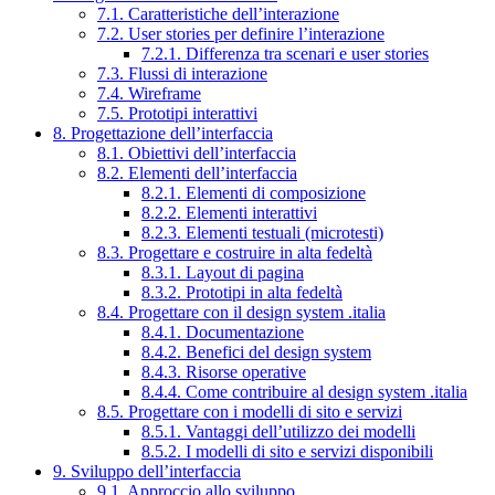
7.1. Caratteristiche dell’interazione
7.2. User stories per definire l’interazione
7.2.1. Differenza tra scenari e user stories
7.3. Flussi di interazione
7.4. Wireframe
7.5. Prototipi interattivi
8. Progettazione dell’interfaccia
8.1. Obiettivi dell’interfaccia
8.2. Elementi dell’interfaccia
8.2.1. Elementi di composizione
8.2.2. Elementi interattivi
8.2.3. Elementi testuali (microtesti)
8.3. Progettare e costruire in alta fedeltà
8.3.1. Layout di pagina
8.3.2. Prototipi in alta fedeltà
8.4. Progettare con il design system .italia
8.4.1. Documentazione
8.4.2. Benefici del design system
8.4.3. Risorse operative
8.4.4. Come contribuire al design system .italia
8.5. Progettare con i modelli di sito e servizi
8.5.1. Vantaggi dell’utilizzo dei modelli
8.5.2. I modelli di sito e servizi disponibili
9. Sviluppo dell’interfaccia
9.1. Approccio allo sviluppo