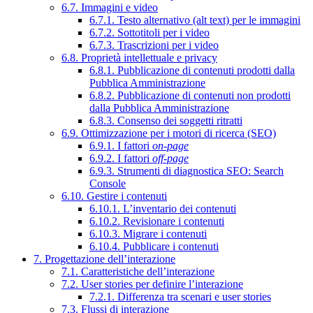
6.7. Immagini e video
6.7.1. Testo alternativo (alt text) per le immagini
6.7.2. Sottotitoli per i video
6.7.3. Trascrizioni per i video
6.8. Proprietà intellettuale e privacy
6.8.1. Pubblicazione di contenuti prodotti dalla
Pubblica Amministrazione
6.8.2. Pubblicazione di contenuti non prodotti
dalla Pubblica Amministrazione
6.8.3. Consenso dei soggetti ritratti
6.9. Ottimizzazione per i motori di ricerca (SEO)
6.9.1. I fattori
on-page
6.9.2. I fattori
off-page
6.9.3. Strumenti di diagnostica SEO: Search
Console
6.10. Gestire i contenuti
6.10.1. L’inventario dei contenuti
6.10.2. Revisionare i contenuti
6.10.3. Migrare i contenuti
6.10.4. Pubblicare i contenuti
7. Progettazione dell’interazione
7.1. Caratteristiche dell’interazione
7.2. User stories per definire l’interazione
7.2.1. Differenza tra scenari e user stories
7.3. Flussi di interazione