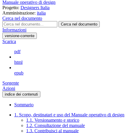
Manuale operativo di design
Progetto:
Designers Italia
Amministrazione:
italia
Cerca nel documento
Cerca nel documento
Informazioni
versione-corrente
Scarica
pdf
html
epub
Sorgente
Azioni
indice dei contenuti
Sommario
1. Scopo, destinatari e uso del Manuale operativo di design
1.1. Versionamento e storico
1.2. Consultazione del manuale
1.3. Contribuisci al manuale