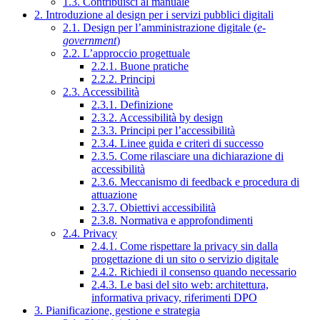
1.3. Contribuisci al manuale
2. Introduzione al design per i servizi pubblici digitali
2.1. Design per l’amministrazione digitale (
e-
government
)
2.2. L’approccio progettuale
2.2.1. Buone pratiche
2.2.2. Principi
2.3. Accessibilità
2.3.1. Definizione
2.3.2. Accessibilità by design
2.3.3. Principi per l’accessibilità
2.3.4. Linee guida e criteri di successo
2.3.5. Come rilasciare una dichiarazione di
accessibilità
2.3.6. Meccanismo di feedback e procedura di
attuazione
2.3.7. Obiettivi accessibilità
2.3.8. Normativa e approfondimenti
2.4. Privacy
2.4.1. Come rispettare la privacy sin dalla
progettazione di un sito o servizio digitale
2.4.2. Richiedi il consenso quando necessario
2.4.3. Le basi del sito web: architettura,
informativa privacy, riferimenti DPO
3. Pianificazione, gestione e strategia