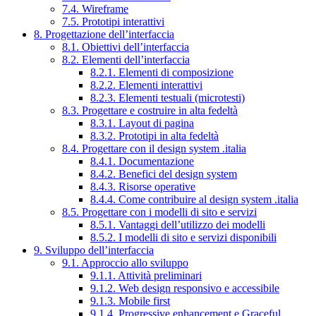
7.4. Wireframe
7.5. Prototipi interattivi
8. Progettazione dell’interfaccia
8.1. Obiettivi dell’interfaccia
8.2. Elementi dell’interfaccia
8.2.1. Elementi di composizione
8.2.2. Elementi interattivi
8.2.3. Elementi testuali (microtesti)
8.3. Progettare e costruire in alta fedeltà
8.3.1. Layout di pagina
8.3.2. Prototipi in alta fedeltà
8.4. Progettare con il design system .italia
8.4.1. Documentazione
8.4.2. Benefici del design system
8.4.3. Risorse operative
8.4.4. Come contribuire al design system .italia
8.5. Progettare con i modelli di sito e servizi
8.5.1. Vantaggi dell’utilizzo dei modelli
8.5.2. I modelli di sito e servizi disponibili
9. Sviluppo dell’interfaccia
9.1. Approccio allo sviluppo
9.1.1. Attività preliminari
9.1.2. Web design responsivo e accessibile
9.1.3. Mobile first
9.1.4. Progressive enhancement e Graceful