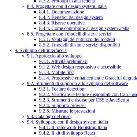
8.3.2. Prototipi in alta fedeltà
8.4. Progettare con il design system .italia
8.4.1. Documentazione
8.4.2. Benefici del design system
8.4.3. Risorse operative
8.4.4. Come contribuire al design system .italia
8.5. Progettare con i modelli di sito e servizi
8.5.1. Vantaggi dell’utilizzo dei modelli
8.5.2. I modelli di sito e servizi disponibili
9. Sviluppo dell’interfaccia
9.1. Approccio allo sviluppo
9.1.1. Attività preliminari
9.1.2. Web design responsivo e accessibile
9.1.3. Mobile first
9.1.4. Progressive enhancement e Graceful degrad
9.2. Strumenti di supporto allo sviluppo del software
9.2.1. Feature detection
9.2.2. Verificare le feature disponibili con Can I us
9.2.3. Strumenti e risorse per CSS e JavaScript
9.2.4. Supporto browser
9.2.5. Misurare le prestazioni
9.3. Catalogo del riuso
9.4. Sviluppare con il design system .italia
9.4.1. Il framework Bootstrap Italia
9.4.2. Il kit di sviluppo React