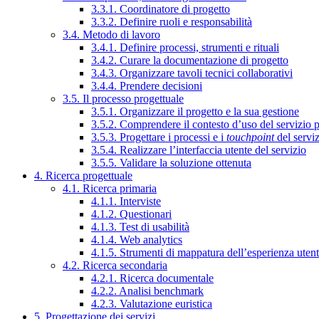
3.3.1. Coordinatore di progetto
3.3.2. Definire ruoli e responsabilità
3.4. Metodo di lavoro
3.4.1. Definire processi, strumenti e rituali
3.4.2. Curare la documentazione di progetto
3.4.3. Organizzare tavoli tecnici collaborativi
3.4.4. Prendere decisioni
3.5. Il processo progettuale
3.5.1. Organizzare il progetto e la sua gestione
3.5.2. Comprendere il contesto d’uso del servizio 
3.5.3. Progettare i processi e i
touchpoint
del servi
3.5.4. Realizzare l’interfaccia utente del servizio
3.5.5. Validare la soluzione ottenuta
4. Ricerca progettuale
4.1. Ricerca primaria
4.1.1. Interviste
4.1.2. Questionari
4.1.3. Test di usabilità
4.1.4. Web analytics
4.1.5. Strumenti di mappatura dell’esperienza uten
4.2. Ricerca secondaria
4.2.1. Ricerca documentale
4.2.2. Analisi benchmark
4.2.3. Valutazione euristica
5. Progettazione dei servizi