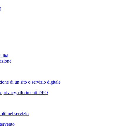
)
ilità
azione
ione di un sito o servizio digitale
va privacy, riferimenti DPO
olti nel servizio
ntervento