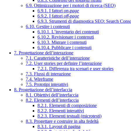
6.8.3. Consenso dei soggetti ritratti
6.9. Ottimizzazione per i motori di ricerca (SEO)
6.9.1. I fattori
on-page
6.9.2. I fattori
off-page
6.9.3. Strumenti di diagnostica SEO: Search Cons
6.10. Gestire i contenuti
6.10.1. L’inventario dei contenuti
6.10.2. Revisionare i contenuti
6.10.3. Migrare i contenuti
6.10.4. Pubblicare i contenuti
7. Progettazione dell’interazione
7.1. Caratteristiche dell’interazione
7.2. User stories per definire l’interazione
7.2.1. Differenza tra scenari e user stories
7.3. Flussi di interazione
7.4. Wireframe
7.5. Prototipi interattivi
8. Progettazione dell’interfaccia
8.1. Obiettivi dell’interfaccia
8.2. Elementi dell’interfaccia
8.2.1. Elementi di composizione
8.2.2. Elementi interattivi
8.2.3. Elementi testuali (microtesti)
8.3. Progettare e costruire in alta fedeltà
8.3.1. Layout di pagina