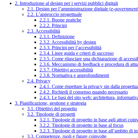
2. Introduzione al design per i servizi pubblici digitali
2.1. Design per l’amministrazione digitale (
e-government
2.2. L’approccio progettuale
2.2.1. Buone pratiche
2.2.2. Principi
2.3. Accessibilità
2.3.1. Definizione
2.3.2. Accessibilità by design
2.3.3. Principi per l’accessibilità
2.3.4. Linee guida e criteri di successo
2.3.5. Come rilasciare una dichiarazione di accessib
2.3.6. Meccanismo di feedback e procedura di attu
2.3.7. Obiettivi accessibilità
2.3.8. Normativa e approfondimenti
2.4. Privacy
2.4.1. Come rispettare la privacy sin dalla progettaz
2.4.2. Richiedi il consenso quando necessario
2.4.3. Le basi del sito web: architettura, informati
3. Pianificazione, gestione e strategia
3.1. Obiettivi del progetto
3.2. Tipologie di progetti
3.2.1. Tipologie di progetto in base agli attori coinv
3.2.2. Tipologie di progetto in base al focus
3.2.3. Tipologie di progetto in base all’ambito di i
3.3. Competenze, ruoli e figure coinvolte