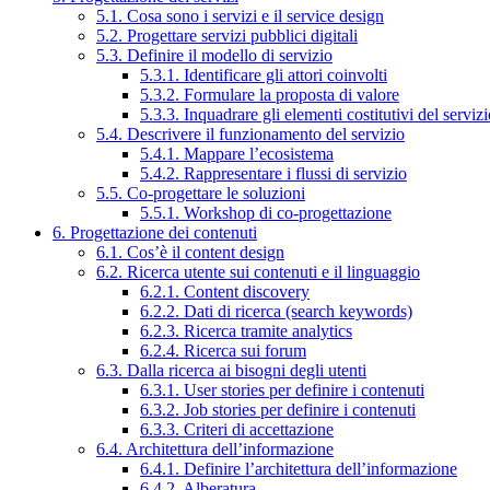
5.1. Cosa sono i servizi e il service design
5.2. Progettare servizi pubblici digitali
5.3. Definire il modello di servizio
5.3.1. Identificare gli attori coinvolti
5.3.2. Formulare la proposta di valore
5.3.3. Inquadrare gli elementi costitutivi del serviz
5.4. Descrivere il funzionamento del servizio
5.4.1. Mappare l’ecosistema
5.4.2. Rappresentare i flussi di servizio
5.5. Co-progettare le soluzioni
5.5.1. Workshop di co-progettazione
6. Progettazione dei contenuti
6.1. Cos’è il content design
6.2. Ricerca utente sui contenuti e il linguaggio
6.2.1. Content discovery
6.2.2. Dati di ricerca (search keywords)
6.2.3. Ricerca tramite analytics
6.2.4. Ricerca sui forum
6.3. Dalla ricerca ai bisogni degli utenti
6.3.1. User stories per definire i contenuti
6.3.2. Job stories per definire i contenuti
6.3.3. Criteri di accettazione
6.4. Architettura dell’informazione
6.4.1. Definire l’architettura dell’informazione
6.4.2. Alberatura