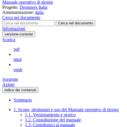
Manuale operativo di design
Progetto:
Designers Italia
Amministrazione:
italia
Cerca nel documento
Cerca nel documento
Informazioni
versione-corrente
Scarica
pdf
html
epub
Sorgente
Azioni
indice dei contenuti
Sommario
1. Scopo, destinatari e uso del Manuale operativo di design
1.1. Versionamento e storico
1.2. Consultazione del manuale
1.3. Contribuisci al manuale