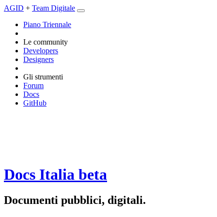
AGID
+
Team Digitale
Piano Triennale
Le community
Developers
Designers
Gli strumenti
Forum
Docs
GitHub
Docs Italia
beta
Documenti pubblici, digitali.