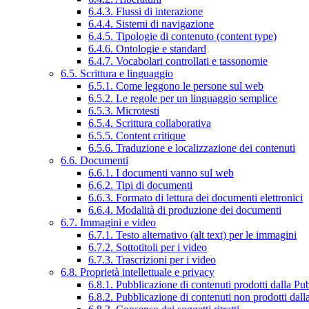
6.4.3. Flussi di interazione
6.4.4. Sistemi di navigazione
6.4.5. Tipologie di contenuto (content type)
6.4.6. Ontologie e standard
6.4.7. Vocabolari controllati e tassonomie
6.5. Scrittura e linguaggio
6.5.1. Come leggono le persone sul web
6.5.2. Le regole per un linguaggio semplice
6.5.3. Microtesti
6.5.4. Scrittura collaborativa
6.5.5. Content critique
6.5.6. Traduzione e localizzazione dei contenuti
6.6. Documenti
6.6.1. I documenti vanno sul web
6.6.2. Tipi di documenti
6.6.3. Formato di lettura dei documenti elettronici
6.6.4. Modalità di produzione dei documenti
6.7. Immagini e video
6.7.1. Testo alternativo (alt text) per le immagini
6.7.2. Sottotitoli per i video
6.7.3. Trascrizioni per i video
6.8. Proprietà intellettuale e privacy
6.8.1. Pubblicazione di contenuti prodotti dalla P
6.8.2. Pubblicazione di contenuti non prodotti dal