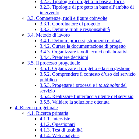
3.2.2. Tipologie di progetto in base al focus
3.2.3. Tipologie di progetto in base all’ambito di
intervento
3.3. Competenze, ruoli e figure coinvolte
3.3.1. Coordinatore di progetto
3.3.2. Definire ruoli e responsabilità
3.4. Metodo di lavoro
3.4.1. Definire processi, strumenti e rituali
3.4.2. Curare la documentazione di progetto
3.4.3. Organizzare tavoli tecnici collaborativi
3.4.4. Prendere decisioni
3.5. Il processo progettuale
3.5.1. Organizzare il progetto e la sua gestione
3.5.2. Comprendere il contesto d’uso del servizio
pubblico
3.5.3. Progettare i processi e i
touchpoint
del
servizio
3.5.4. Realizzare l’interfaccia utente del servizio
3.5.5. Validare la soluzione ottenuta
4. Ricerca progettuale
4.1. Ricerca primaria
4.1.1. Interviste
4.1.2. Questionari
4.1.3. Test di usabilità
4.1.4. Web analytics