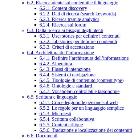
6.2. Ricerca utente sui contenuti e il linguaggio
6.2.1. Content discovery
6.2.2. Dati di ricerca (search keywords)
6.2.3. Ricerca tramite analytics
6.2.4. Ricerca sui forum
6.3. Dalla ricerca ai bisogni degli utenti
6.3.1. User stories per definire i contenuti
6.3.2. Job stories per definire i contenuti
6.3.3. Criteri di accettazione
6.4. Architettura dell’informazione
6.4.1. Definire l’architettura dell’informazione
6.4.2. Alberatura
6.4.3. Flussi di interazione
6.4.4. Sistemi di navigazione
6.4.5. Tipologie di contenuto (content type)
6.4.6. Ontologie e standard
6.4.7. Vocabolari controllati e tassonomie
6.5. Scrittura e linguaggio
6.5.1. Come leggono le persone sul web
6.5.2. Le regole per un linguaggio semplice
6.5.3. Microtesti
6.5.4. Scrittura collaborativa
6.5.5. Content critique
6.5.6. Traduzione e localizzazione dei contenuti
6.6. Documenti