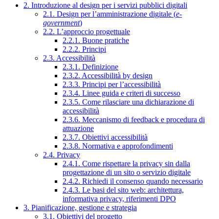
2. Introduzione al design per i servizi pubblici digitali
2.1. Design per l’amministrazione digitale (
e-
government
)
2.2. L’approccio progettuale
2.2.1. Buone pratiche
2.2.2. Principi
2.3. Accessibilità
2.3.1. Definizione
2.3.2. Accessibilità by design
2.3.3. Principi per l’accessibilità
2.3.4. Linee guida e criteri di successo
2.3.5. Come rilasciare una dichiarazione di
accessibilità
2.3.6. Meccanismo di feedback e procedura di
attuazione
2.3.7. Obiettivi accessibilità
2.3.8. Normativa e approfondimenti
2.4. Privacy
2.4.1. Come rispettare la privacy sin dalla
progettazione di un sito o servizio digitale
2.4.2. Richiedi il consenso quando necessario
2.4.3. Le basi del sito web: architettura,
informativa privacy, riferimenti DPO
3. Pianificazione, gestione e strategia
3.1. Obiettivi del progetto