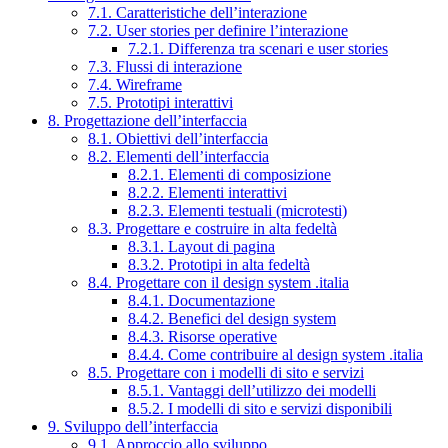
7.1. Caratteristiche dell’interazione
7.2. User stories per definire l’interazione
7.2.1. Differenza tra scenari e user stories
7.3. Flussi di interazione
7.4. Wireframe
7.5. Prototipi interattivi
8. Progettazione dell’interfaccia
8.1. Obiettivi dell’interfaccia
8.2. Elementi dell’interfaccia
8.2.1. Elementi di composizione
8.2.2. Elementi interattivi
8.2.3. Elementi testuali (microtesti)
8.3. Progettare e costruire in alta fedeltà
8.3.1. Layout di pagina
8.3.2. Prototipi in alta fedeltà
8.4. Progettare con il design system .italia
8.4.1. Documentazione
8.4.2. Benefici del design system
8.4.3. Risorse operative
8.4.4. Come contribuire al design system .italia
8.5. Progettare con i modelli di sito e servizi
8.5.1. Vantaggi dell’utilizzo dei modelli
8.5.2. I modelli di sito e servizi disponibili
9. Sviluppo dell’interfaccia
9.1. Approccio allo sviluppo