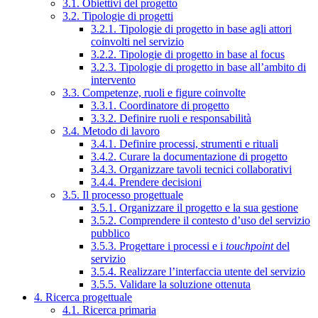
3.1. Obiettivi del progetto
3.2. Tipologie di progetti
3.2.1. Tipologie di progetto in base agli attori
coinvolti nel servizio
3.2.2. Tipologie di progetto in base al focus
3.2.3. Tipologie di progetto in base all’ambito di
intervento
3.3. Competenze, ruoli e figure coinvolte
3.3.1. Coordinatore di progetto
3.3.2. Definire ruoli e responsabilità
3.4. Metodo di lavoro
3.4.1. Definire processi, strumenti e rituali
3.4.2. Curare la documentazione di progetto
3.4.3. Organizzare tavoli tecnici collaborativi
3.4.4. Prendere decisioni
3.5. Il processo progettuale
3.5.1. Organizzare il progetto e la sua gestione
3.5.2. Comprendere il contesto d’uso del servizio
pubblico
3.5.3. Progettare i processi e i
touchpoint
del
servizio
3.5.4. Realizzare l’interfaccia utente del servizio
3.5.5. Validare la soluzione ottenuta
4. Ricerca progettuale
4.1. Ricerca primaria