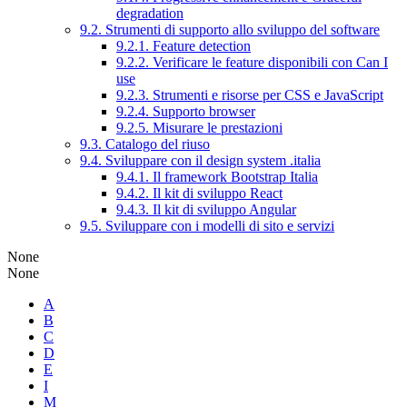
degradation
9.2. Strumenti di supporto allo sviluppo del software
9.2.1. Feature detection
9.2.2. Verificare le feature disponibili con Can I
use
9.2.3. Strumenti e risorse per CSS e JavaScript
9.2.4. Supporto browser
9.2.5. Misurare le prestazioni
9.3. Catalogo del riuso
9.4. Sviluppare con il design system .italia
9.4.1. Il framework Bootstrap Italia
9.4.2. Il kit di sviluppo React
9.4.3. Il kit di sviluppo Angular
9.5. Sviluppare con i modelli di sito e servizi
None
None
A
B
C
D
E
I
M