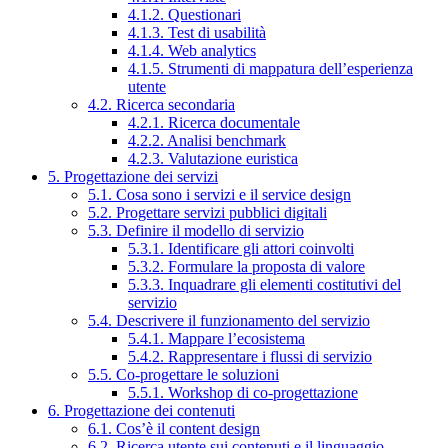
4.1.2. Questionari
4.1.3. Test di usabilità
4.1.4. Web analytics
4.1.5. Strumenti di mappatura dell’esperienza
utente
4.2. Ricerca secondaria
4.2.1. Ricerca documentale
4.2.2. Analisi benchmark
4.2.3. Valutazione euristica
5. Progettazione dei servizi
5.1. Cosa sono i servizi e il service design
5.2. Progettare servizi pubblici digitali
5.3. Definire il modello di servizio
5.3.1. Identificare gli attori coinvolti
5.3.2. Formulare la proposta di valore
5.3.3. Inquadrare gli elementi costitutivi del
servizio
5.4. Descrivere il funzionamento del servizio
5.4.1. Mappare l’ecosistema
5.4.2. Rappresentare i flussi di servizio
5.5. Co-progettare le soluzioni
5.5.1. Workshop di co-progettazione
6. Progettazione dei contenuti
6.1. Cos’è il content design
6.2. Ricerca utente sui contenuti e il linguaggio