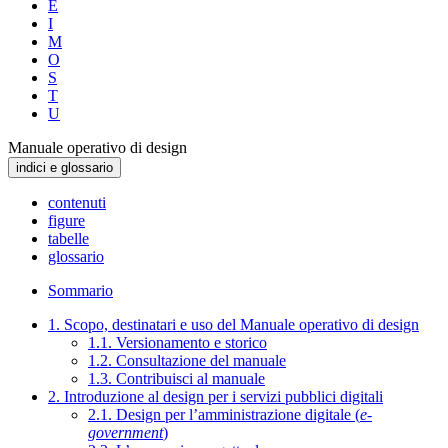
E
I
M
O
S
T
U
Manuale operativo di design
indici e glossario
contenuti
figure
tabelle
glossario
Sommario
1. Scopo, destinatari e uso del Manuale operativo di design
1.1. Versionamento e storico
1.2. Consultazione del manuale
1.3. Contribuisci al manuale
2. Introduzione al design per i servizi pubblici digitali
2.1. Design per l’amministrazione digitale (
e-
government
)