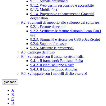
9.1.1. Attività preliminari
9.1.2. Web design responsivo e accessibile
9.1.3. Mobile first
9.1.4. Progressive enhancement e Graceful
degradation
9.2. Strumenti di supporto allo sviluppo del software
9.2.1. Feature detection
9.2.2. Verificare le feature disponibili con Can I
use
9.2.3. Strumenti e risorse per CSS e JavaScript
9.2.4. Supporto browser
9.2.5. Misurare le prestazioni
9.3. Catalogo del riuso
9.4. Sviluppare con il design system .italia
9.4.1. Il framework Bootstrap Italia
9.4.2. Il kit di sviluppo React
9.4.3. Il kit di sviluppo Angular
9.5. Sviluppare con i modelli di sito e servizi
glossario
A
B
C
D