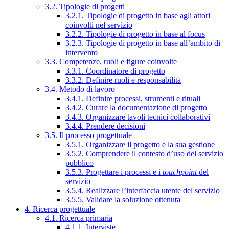
3.2. Tipologie di progetti
3.2.1. Tipologie di progetto in base agli attori
coinvolti nel servizio
3.2.2. Tipologie di progetto in base al focus
3.2.3. Tipologie di progetto in base all’ambito di
intervento
3.3. Competenze, ruoli e figure coinvolte
3.3.1. Coordinatore di progetto
3.3.2. Definire ruoli e responsabilità
3.4. Metodo di lavoro
3.4.1. Definire processi, strumenti e rituali
3.4.2. Curare la documentazione di progetto
3.4.3. Organizzare tavoli tecnici collaborativi
3.4.4. Prendere decisioni
3.5. Il processo progettuale
3.5.1. Organizzare il progetto e la sua gestione
3.5.2. Comprendere il contesto d’uso del servizio
pubblico
3.5.3. Progettare i processi e i
touchpoint
del
servizio
3.5.4. Realizzare l’interfaccia utente del servizio
3.5.5. Validare la soluzione ottenuta
4. Ricerca progettuale
4.1. Ricerca primaria
4.1.1. Interviste