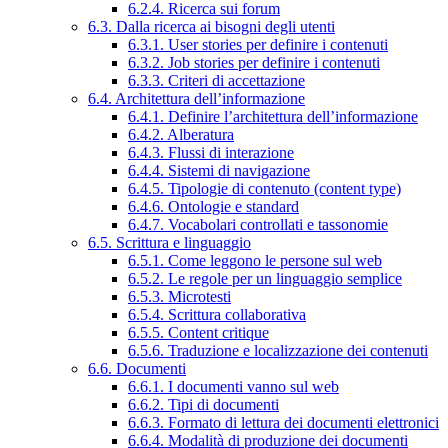
6.2.4. Ricerca sui forum
6.3. Dalla ricerca ai bisogni degli utenti
6.3.1. User stories per definire i contenuti
6.3.2. Job stories per definire i contenuti
6.3.3. Criteri di accettazione
6.4. Architettura dell’informazione
6.4.1. Definire l’architettura dell’informazione
6.4.2. Alberatura
6.4.3. Flussi di interazione
6.4.4. Sistemi di navigazione
6.4.5. Tipologie di contenuto (content type)
6.4.6. Ontologie e standard
6.4.7. Vocabolari controllati e tassonomie
6.5. Scrittura e linguaggio
6.5.1. Come leggono le persone sul web
6.5.2. Le regole per un linguaggio semplice
6.5.3. Microtesti
6.5.4. Scrittura collaborativa
6.5.5. Content critique
6.5.6. Traduzione e localizzazione dei contenuti
6.6. Documenti
6.6.1. I documenti vanno sul web
6.6.2. Tipi di documenti
6.6.3. Formato di lettura dei documenti elettronici
6.6.4. Modalità di produzione dei documenti