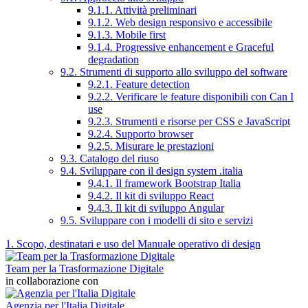
9.1.1. Attività preliminari
9.1.2. Web design responsivo e accessibile
9.1.3. Mobile first
9.1.4. Progressive enhancement e Graceful
degradation
9.2. Strumenti di supporto allo sviluppo del software
9.2.1. Feature detection
9.2.2. Verificare le feature disponibili con Can I
use
9.2.3. Strumenti e risorse per CSS e JavaScript
9.2.4. Supporto browser
9.2.5. Misurare le prestazioni
9.3. Catalogo del riuso
9.4. Sviluppare con il design system .italia
9.4.1. Il framework Bootstrap Italia
9.4.2. Il kit di sviluppo React
9.4.3. Il kit di sviluppo Angular
9.5. Sviluppare con i modelli di sito e servizi
1. Scopo, destinatari e uso del Manuale operativo di design
Team per la Trasformazione Digitale
in collaborazione con
Agenzia per l'Italia Digitale