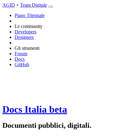
AGID
+
Team Digitale
Piano Triennale
Le community
Developers
Designers
Gli strumenti
Forum
Docs
GitHub
Docs Italia
beta
Documenti pubblici, digitali.