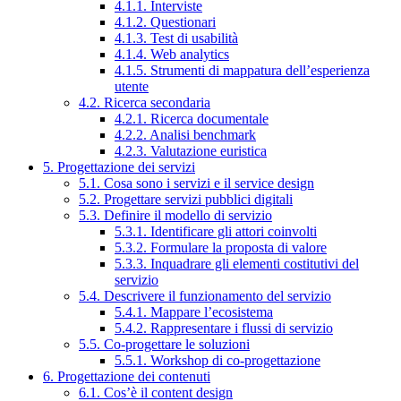
4.1.1. Interviste
4.1.2. Questionari
4.1.3. Test di usabilità
4.1.4. Web analytics
4.1.5. Strumenti di mappatura dell’esperienza
utente
4.2. Ricerca secondaria
4.2.1. Ricerca documentale
4.2.2. Analisi benchmark
4.2.3. Valutazione euristica
5. Progettazione dei servizi
5.1. Cosa sono i servizi e il service design
5.2. Progettare servizi pubblici digitali
5.3. Definire il modello di servizio
5.3.1. Identificare gli attori coinvolti
5.3.2. Formulare la proposta di valore
5.3.3. Inquadrare gli elementi costitutivi del
servizio
5.4. Descrivere il funzionamento del servizio
5.4.1. Mappare l’ecosistema
5.4.2. Rappresentare i flussi di servizio
5.5. Co-progettare le soluzioni
5.5.1. Workshop di co-progettazione
6. Progettazione dei contenuti
6.1. Cos’è il content design