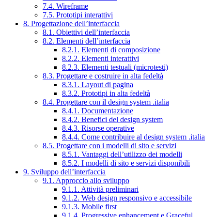
7.4. Wireframe
7.5. Prototipi interattivi
8. Progettazione dell’interfaccia
8.1. Obiettivi dell’interfaccia
8.2. Elementi dell’interfaccia
8.2.1. Elementi di composizione
8.2.2. Elementi interattivi
8.2.3. Elementi testuali (microtesti)
8.3. Progettare e costruire in alta fedeltà
8.3.1. Layout di pagina
8.3.2. Prototipi in alta fedeltà
8.4. Progettare con il design system .italia
8.4.1. Documentazione
8.4.2. Benefici del design system
8.4.3. Risorse operative
8.4.4. Come contribuire al design system .italia
8.5. Progettare con i modelli di sito e servizi
8.5.1. Vantaggi dell’utilizzo dei modelli
8.5.2. I modelli di sito e servizi disponibili
9. Sviluppo dell’interfaccia
9.1. Approccio allo sviluppo
9.1.1. Attività preliminari
9.1.2. Web design responsivo e accessibile
9.1.3. Mobile first
9.1.4. Progressive enhancement e Graceful