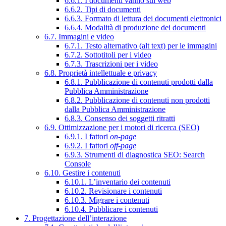
6.6.1. I documenti vanno sul web
6.6.2. Tipi di documenti
6.6.3. Formato di lettura dei documenti elettronici
6.6.4. Modalità di produzione dei documenti
6.7. Immagini e video
6.7.1. Testo alternativo (alt text) per le immagini
6.7.2. Sottotitoli per i video
6.7.3. Trascrizioni per i video
6.8. Proprietà intellettuale e privacy
6.8.1. Pubblicazione di contenuti prodotti dalla
Pubblica Amministrazione
6.8.2. Pubblicazione di contenuti non prodotti
dalla Pubblica Amministrazione
6.8.3. Consenso dei soggetti ritratti
6.9. Ottimizzazione per i motori di ricerca (SEO)
6.9.1. I fattori
on-page
6.9.2. I fattori
off-page
6.9.3. Strumenti di diagnostica SEO: Search
Console
6.10. Gestire i contenuti
6.10.1. L’inventario dei contenuti
6.10.2. Revisionare i contenuti
6.10.3. Migrare i contenuti
6.10.4. Pubblicare i contenuti
7. Progettazione dell’interazione