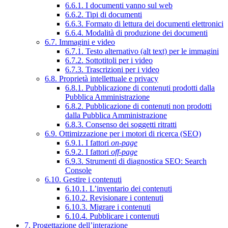
6.6.1. I documenti vanno sul web
6.6.2. Tipi di documenti
6.6.3. Formato di lettura dei documenti elettronici
6.6.4. Modalità di produzione dei documenti
6.7. Immagini e video
6.7.1. Testo alternativo (alt text) per le immagini
6.7.2. Sottotitoli per i video
6.7.3. Trascrizioni per i video
6.8. Proprietà intellettuale e privacy
6.8.1. Pubblicazione di contenuti prodotti dalla
Pubblica Amministrazione
6.8.2. Pubblicazione di contenuti non prodotti
dalla Pubblica Amministrazione
6.8.3. Consenso dei soggetti ritratti
6.9. Ottimizzazione per i motori di ricerca (SEO)
6.9.1. I fattori
on-page
6.9.2. I fattori
off-page
6.9.3. Strumenti di diagnostica SEO: Search
Console
6.10. Gestire i contenuti
6.10.1. L’inventario dei contenuti
6.10.2. Revisionare i contenuti
6.10.3. Migrare i contenuti
6.10.4. Pubblicare i contenuti
7. Progettazione dell’interazione