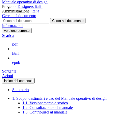
Manuale operativo di design
Progetto:
Designers Italia
Amministrazione:
italia
Cerca nel documento
Cerca nel documento
Informazioni
versione-corrente
Scarica
pdf
html
epub
Sorgente
Azioni
indice dei contenuti
Sommario
1. Scopo, destinatari e uso del Manuale operativo di design
1.1. Versionamento e storico
1.2. Consultazione del manuale
1.3. Contribuisci al manuale