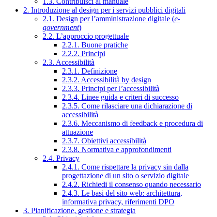
1.3. Contribuisci al manuale
2. Introduzione al design per i servizi pubblici digitali
2.1. Design per l’amministrazione digitale (
e-
government
)
2.2. L’approccio progettuale
2.2.1. Buone pratiche
2.2.2. Principi
2.3. Accessibilità
2.3.1. Definizione
2.3.2. Accessibilità by design
2.3.3. Principi per l’accessibilità
2.3.4. Linee guida e criteri di successo
2.3.5. Come rilasciare una dichiarazione di
accessibilità
2.3.6. Meccanismo di feedback e procedura di
attuazione
2.3.7. Obiettivi accessibilità
2.3.8. Normativa e approfondimenti
2.4. Privacy
2.4.1. Come rispettare la privacy sin dalla
progettazione di un sito o servizio digitale
2.4.2. Richiedi il consenso quando necessario
2.4.3. Le basi del sito web: architettura,
informativa privacy, riferimenti DPO
3. Pianificazione, gestione e strategia