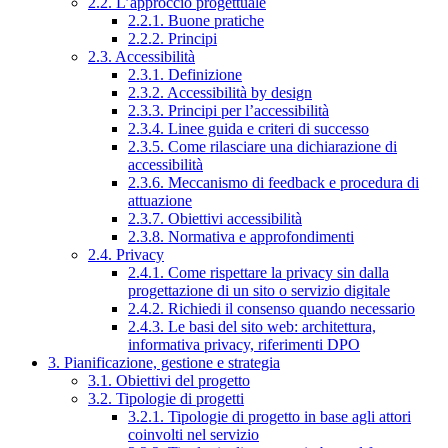
2.2. L’approccio progettuale
2.2.1. Buone pratiche
2.2.2. Principi
2.3. Accessibilità
2.3.1. Definizione
2.3.2. Accessibilità by design
2.3.3. Principi per l’accessibilità
2.3.4. Linee guida e criteri di successo
2.3.5. Come rilasciare una dichiarazione di
accessibilità
2.3.6. Meccanismo di feedback e procedura di
attuazione
2.3.7. Obiettivi accessibilità
2.3.8. Normativa e approfondimenti
2.4. Privacy
2.4.1. Come rispettare la privacy sin dalla
progettazione di un sito o servizio digitale
2.4.2. Richiedi il consenso quando necessario
2.4.3. Le basi del sito web: architettura,
informativa privacy, riferimenti DPO
3. Pianificazione, gestione e strategia
3.1. Obiettivi del progetto
3.2. Tipologie di progetti
3.2.1. Tipologie di progetto in base agli attori
coinvolti nel servizio