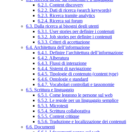
6.2.1. Content discovery
6.2.2. Dati di ricerca (search keywords)
6.2.3. Ricerca tramite analytics
6.2.4. Ricerca sui forum
6.3. Dalla ricerca ai bisogni degli utenti
6.3.1. User stories per definire i contenuti
6.3.2. Job stories per definire i contenuti
6.3.3. Criteri di accettazione
6.4. Architettura dell’informazione
6.4.1. Definire l’architettura dell’informazione
6.4.2. Alberatura
6.4.3. Flussi di interazione
6.4.4. Sistemi di navigazione
6.4.5. Tipologie di contenuto (content type)
6.4.6. Ontologie e standard
6.4.7. Vocabolari controllati e tassonomie
6.5. Scrittura e linguaggio
6.5.1. Come leggono le persone sul web
6.5.2. Le regole per un linguaggio semplice
6.5.3. Microtesti
6.5.4. Scrittura collaborativa
6.5.5. Content critique
6.5.6. Traduzione e localizzazione dei contenuti
6.6. Documenti