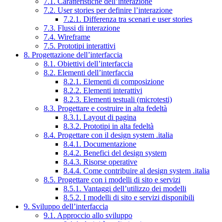
7.1. Caratteristiche dell’interazione
7.2. User stories per definire l’interazione
7.2.1. Differenza tra scenari e user stories
7.3. Flussi di interazione
7.4. Wireframe
7.5. Prototipi interattivi
8. Progettazione dell’interfaccia
8.1. Obiettivi dell’interfaccia
8.2. Elementi dell’interfaccia
8.2.1. Elementi di composizione
8.2.2. Elementi interattivi
8.2.3. Elementi testuali (microtesti)
8.3. Progettare e costruire in alta fedeltà
8.3.1. Layout di pagina
8.3.2. Prototipi in alta fedeltà
8.4. Progettare con il design system .italia
8.4.1. Documentazione
8.4.2. Benefici del design system
8.4.3. Risorse operative
8.4.4. Come contribuire al design system .italia
8.5. Progettare con i modelli di sito e servizi
8.5.1. Vantaggi dell’utilizzo dei modelli
8.5.2. I modelli di sito e servizi disponibili
9. Sviluppo dell’interfaccia
9.1. Approccio allo sviluppo