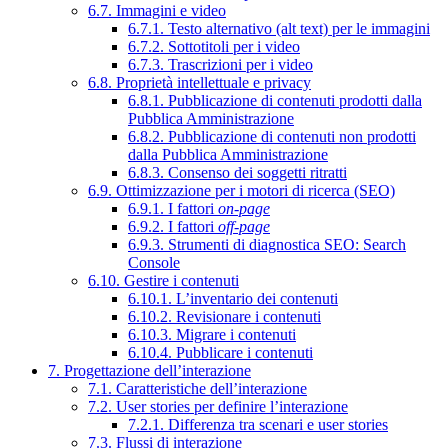
6.7. Immagini e video
6.7.1. Testo alternativo (alt text) per le immagini
6.7.2. Sottotitoli per i video
6.7.3. Trascrizioni per i video
6.8. Proprietà intellettuale e privacy
6.8.1. Pubblicazione di contenuti prodotti dalla
Pubblica Amministrazione
6.8.2. Pubblicazione di contenuti non prodotti
dalla Pubblica Amministrazione
6.8.3. Consenso dei soggetti ritratti
6.9. Ottimizzazione per i motori di ricerca (SEO)
6.9.1. I fattori
on-page
6.9.2. I fattori
off-page
6.9.3. Strumenti di diagnostica SEO: Search
Console
6.10. Gestire i contenuti
6.10.1. L’inventario dei contenuti
6.10.2. Revisionare i contenuti
6.10.3. Migrare i contenuti
6.10.4. Pubblicare i contenuti
7. Progettazione dell’interazione
7.1. Caratteristiche dell’interazione
7.2. User stories per definire l’interazione
7.2.1. Differenza tra scenari e user stories
7.3. Flussi di interazione