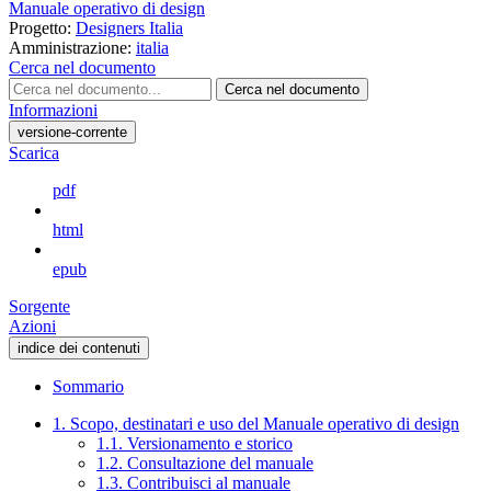
Manuale operativo di design
Progetto:
Designers Italia
Amministrazione:
italia
Cerca nel documento
Cerca nel documento
Informazioni
versione-corrente
Scarica
pdf
html
epub
Sorgente
Azioni
indice dei contenuti
Sommario
1. Scopo, destinatari e uso del Manuale operativo di design
1.1. Versionamento e storico
1.2. Consultazione del manuale
1.3. Contribuisci al manuale