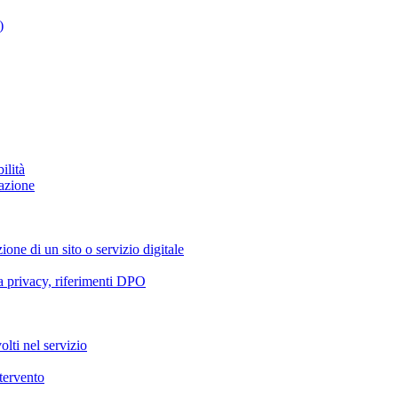
)
ilità
azione
ione di un sito o servizio digitale
va privacy, riferimenti DPO
olti nel servizio
ntervento