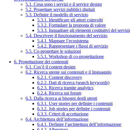
5.1. Cosa sono i servizi e il service design
5.2. Progettare servizi pubblici digitali
5.3. Definire il modello di servizio
5.3.1. Identificare gli attori coinvolti
5.3.2. Formulare la proposta di valore
5.3.3. Inquadrare gli elementi costitutivi del serviz
5.4. Descrivere il funzionamento del servizio
5.4.1. Mappare l’ecosistema
5.4.2. Rappresentare i flussi di servizio
5.5. Co-progettare le soluzioni
5.5.1. Workshop di co-progettazione
6. Progettazione dei contenuti
6.1. Cos’è il content design
6.2. Ricerca utente sui contenuti e il linguaggio
6.2.1. Content discovery
6.2.2. Dati di ricerca (search keywords)
6.2.3. Ricerca tramite analytics
6.2.4. Ricerca sui forum
6.3. Dalla ricerca ai bisogni degli utenti
6.3.1. User stories per definire i contenuti
6.3.2. Job stories per definire i contenuti
6.3.3. Criteri di accettazione
6.4. Architettura dell’informazione
6.4.1. Definire l’architettura dell’informazione
6.4.2. Alberatura