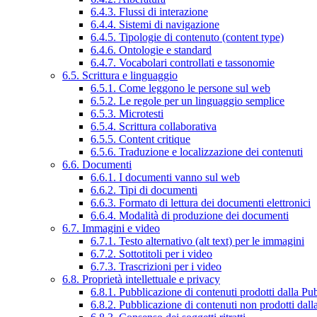
6.4.3. Flussi di interazione
6.4.4. Sistemi di navigazione
6.4.5. Tipologie di contenuto (content type)
6.4.6. Ontologie e standard
6.4.7. Vocabolari controllati e tassonomie
6.5. Scrittura e linguaggio
6.5.1. Come leggono le persone sul web
6.5.2. Le regole per un linguaggio semplice
6.5.3. Microtesti
6.5.4. Scrittura collaborativa
6.5.5. Content critique
6.5.6. Traduzione e localizzazione dei contenuti
6.6. Documenti
6.6.1. I documenti vanno sul web
6.6.2. Tipi di documenti
6.6.3. Formato di lettura dei documenti elettronici
6.6.4. Modalità di produzione dei documenti
6.7. Immagini e video
6.7.1. Testo alternativo (alt text) per le immagini
6.7.2. Sottotitoli per i video
6.7.3. Trascrizioni per i video
6.8. Proprietà intellettuale e privacy
6.8.1. Pubblicazione di contenuti prodotti dalla P
6.8.2. Pubblicazione di contenuti non prodotti dal