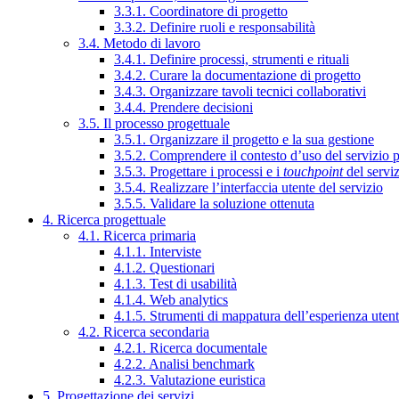
3.3.1. Coordinatore di progetto
3.3.2. Definire ruoli e responsabilità
3.4. Metodo di lavoro
3.4.1. Definire processi, strumenti e rituali
3.4.2. Curare la documentazione di progetto
3.4.3. Organizzare tavoli tecnici collaborativi
3.4.4. Prendere decisioni
3.5. Il processo progettuale
3.5.1. Organizzare il progetto e la sua gestione
3.5.2. Comprendere il contesto d’uso del servizio 
3.5.3. Progettare i processi e i
touchpoint
del servi
3.5.4. Realizzare l’interfaccia utente del servizio
3.5.5. Validare la soluzione ottenuta
4. Ricerca progettuale
4.1. Ricerca primaria
4.1.1. Interviste
4.1.2. Questionari
4.1.3. Test di usabilità
4.1.4. Web analytics
4.1.5. Strumenti di mappatura dell’esperienza uten
4.2. Ricerca secondaria
4.2.1. Ricerca documentale
4.2.2. Analisi benchmark
4.2.3. Valutazione euristica
5. Progettazione dei servizi