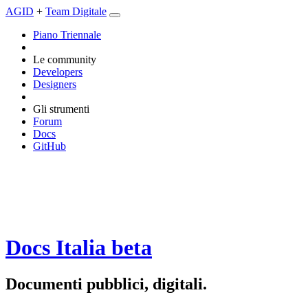
AGID
+
Team Digitale
Piano Triennale
Le community
Developers
Designers
Gli strumenti
Forum
Docs
GitHub
Docs Italia
beta
Documenti pubblici, digitali.