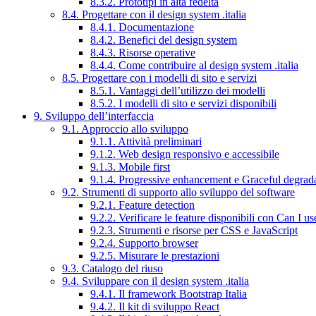
8.3.2. Prototipi in alta fedeltà
8.4. Progettare con il design system .italia
8.4.1. Documentazione
8.4.2. Benefici del design system
8.4.3. Risorse operative
8.4.4. Come contribuire al design system .italia
8.5. Progettare con i modelli di sito e servizi
8.5.1. Vantaggi dell’utilizzo dei modelli
8.5.2. I modelli di sito e servizi disponibili
9. Sviluppo dell’interfaccia
9.1. Approccio allo sviluppo
9.1.1. Attività preliminari
9.1.2. Web design responsivo e accessibile
9.1.3. Mobile first
9.1.4. Progressive enhancement e Graceful degrad
9.2. Strumenti di supporto allo sviluppo del software
9.2.1. Feature detection
9.2.2. Verificare le feature disponibili con Can I us
9.2.3. Strumenti e risorse per CSS e JavaScript
9.2.4. Supporto browser
9.2.5. Misurare le prestazioni
9.3. Catalogo del riuso
9.4. Sviluppare con il design system .italia
9.4.1. Il framework Bootstrap Italia
9.4.2. Il kit di sviluppo React