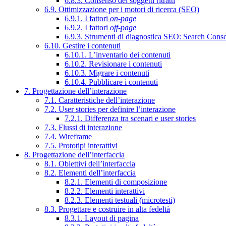
6.8.3. Consenso dei soggetti ritratti
6.9. Ottimizzazione per i motori di ricerca (SEO)
6.9.1. I fattori
on-page
6.9.2. I fattori
off-page
6.9.3. Strumenti di diagnostica SEO: Search Cons
6.10. Gestire i contenuti
6.10.1. L’inventario dei contenuti
6.10.2. Revisionare i contenuti
6.10.3. Migrare i contenuti
6.10.4. Pubblicare i contenuti
7. Progettazione dell’interazione
7.1. Caratteristiche dell’interazione
7.2. User stories per definire l’interazione
7.2.1. Differenza tra scenari e user stories
7.3. Flussi di interazione
7.4. Wireframe
7.5. Prototipi interattivi
8. Progettazione dell’interfaccia
8.1. Obiettivi dell’interfaccia
8.2. Elementi dell’interfaccia
8.2.1. Elementi di composizione
8.2.2. Elementi interattivi
8.2.3. Elementi testuali (microtesti)
8.3. Progettare e costruire in alta fedeltà
8.3.1. Layout di pagina