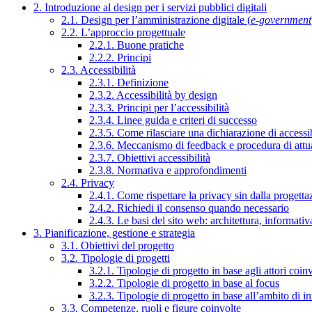
2. Introduzione al design per i servizi pubblici digitali
2.1. Design per l’amministrazione digitale (
e-government
2.2. L’approccio progettuale
2.2.1. Buone pratiche
2.2.2. Principi
2.3. Accessibilità
2.3.1. Definizione
2.3.2. Accessibilità by design
2.3.3. Principi per l’accessibilità
2.3.4. Linee guida e criteri di successo
2.3.5. Come rilasciare una dichiarazione di accessib
2.3.6. Meccanismo di feedback e procedura di attu
2.3.7. Obiettivi accessibilità
2.3.8. Normativa e approfondimenti
2.4. Privacy
2.4.1. Come rispettare la privacy sin dalla progettaz
2.4.2. Richiedi il consenso quando necessario
2.4.3. Le basi del sito web: architettura, informati
3. Pianificazione, gestione e strategia
3.1. Obiettivi del progetto
3.2. Tipologie di progetti
3.2.1. Tipologie di progetto in base agli attori coinv
3.2.2. Tipologie di progetto in base al focus
3.2.3. Tipologie di progetto in base all’ambito di i
3.3. Competenze, ruoli e figure coinvolte