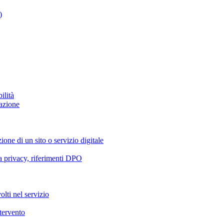
)
ilità
azione
ione di un sito o servizio digitale
va privacy, riferimenti DPO
olti nel servizio
ntervento