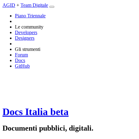
AGID
+
Team Digitale
Piano Triennale
Le community
Developers
Designers
Gli strumenti
Forum
Docs
GitHub
Docs Italia
beta
Documenti pubblici, digitali.