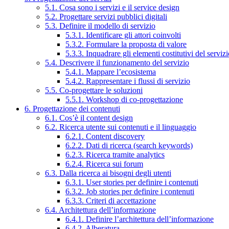
5.1. Cosa sono i servizi e il service design
5.2. Progettare servizi pubblici digitali
5.3. Definire il modello di servizio
5.3.1. Identificare gli attori coinvolti
5.3.2. Formulare la proposta di valore
5.3.3. Inquadrare gli elementi costitutivi del serviz
5.4. Descrivere il funzionamento del servizio
5.4.1. Mappare l’ecosistema
5.4.2. Rappresentare i flussi di servizio
5.5. Co-progettare le soluzioni
5.5.1. Workshop di co-progettazione
6. Progettazione dei contenuti
6.1. Cos’è il content design
6.2. Ricerca utente sui contenuti e il linguaggio
6.2.1. Content discovery
6.2.2. Dati di ricerca (search keywords)
6.2.3. Ricerca tramite analytics
6.2.4. Ricerca sui forum
6.3. Dalla ricerca ai bisogni degli utenti
6.3.1. User stories per definire i contenuti
6.3.2. Job stories per definire i contenuti
6.3.3. Criteri di accettazione
6.4. Architettura dell’informazione
6.4.1. Definire l’architettura dell’informazione
6.4.2. Alberatura