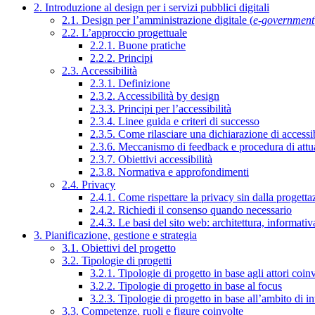
2. Introduzione al design per i servizi pubblici digitali
2.1. Design per l’amministrazione digitale (
e-government
2.2. L’approccio progettuale
2.2.1. Buone pratiche
2.2.2. Principi
2.3. Accessibilità
2.3.1. Definizione
2.3.2. Accessibilità by design
2.3.3. Principi per l’accessibilità
2.3.4. Linee guida e criteri di successo
2.3.5. Come rilasciare una dichiarazione di accessib
2.3.6. Meccanismo di feedback e procedura di attu
2.3.7. Obiettivi accessibilità
2.3.8. Normativa e approfondimenti
2.4. Privacy
2.4.1. Come rispettare la privacy sin dalla progettaz
2.4.2. Richiedi il consenso quando necessario
2.4.3. Le basi del sito web: architettura, informati
3. Pianificazione, gestione e strategia
3.1. Obiettivi del progetto
3.2. Tipologie di progetti
3.2.1. Tipologie di progetto in base agli attori coinv
3.2.2. Tipologie di progetto in base al focus
3.2.3. Tipologie di progetto in base all’ambito di i
3.3. Competenze, ruoli e figure coinvolte