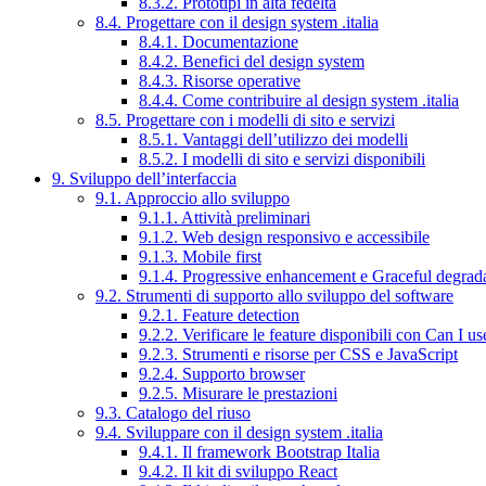
8.3.2. Prototipi in alta fedeltà
8.4. Progettare con il design system .italia
8.4.1. Documentazione
8.4.2. Benefici del design system
8.4.3. Risorse operative
8.4.4. Come contribuire al design system .italia
8.5. Progettare con i modelli di sito e servizi
8.5.1. Vantaggi dell’utilizzo dei modelli
8.5.2. I modelli di sito e servizi disponibili
9. Sviluppo dell’interfaccia
9.1. Approccio allo sviluppo
9.1.1. Attività preliminari
9.1.2. Web design responsivo e accessibile
9.1.3. Mobile first
9.1.4. Progressive enhancement e Graceful degrad
9.2. Strumenti di supporto allo sviluppo del software
9.2.1. Feature detection
9.2.2. Verificare le feature disponibili con Can I us
9.2.3. Strumenti e risorse per CSS e JavaScript
9.2.4. Supporto browser
9.2.5. Misurare le prestazioni
9.3. Catalogo del riuso
9.4. Sviluppare con il design system .italia
9.4.1. Il framework Bootstrap Italia
9.4.2. Il kit di sviluppo React