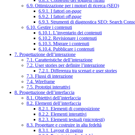
6.8.3. Consenso dei soggetti ritratti
6.9. Ottimizzazione per i motori di ricerca (SEO)
6.9.1. I fattori
on-page
6.9.2. I fattori
off-page
6.9.3. Strumenti di diagnostica SEO: Search Cons
6.10. Gestire i contenuti
6.10.1. L’inventario dei contenuti
6.10.2. Revisionare i contenuti
6.10.3. Migrare i contenuti
6.10.4. Pubblicare i contenuti
7. Progettazione dell’interazione
7.1. Caratteristiche dell’interazione
7.2. User stories per definire l’interazione
7.2.1. Differenza tra scenari e user stories
7.3. Flussi di interazione
7.4. Wireframe
7.5. Prototipi interattivi
8. Progettazione dell’interfaccia
8.1. Obiettivi dell’interfaccia
8.2. Elementi dell’interfaccia
8.2.1. Elementi di composizione
8.2.2. Elementi interattivi
8.2.3. Elementi testuali (microtesti)
8.3. Progettare e costruire in alta fedeltà
8.3.1. Layout di pagina