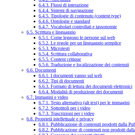
6.4.3. Flussi di interazione
6.4.4. Sistemi di navigazione
6.4.5. Tipologie di contenuto (content type)
6.4.6. Ontologie e standard
6.4.7. Vocabolari controllati e tassonomie
6.5. Scrittura e linguaggio
6.5.1. Come leggono le persone sul web
6.5.2. Le regole per un linguaggio semplice
6.5.3. Microtesti
6.5.4. Scrittura collaborativa
6.5.5. Content critique
6.5.6. Traduzione e localizzazione dei contenuti
6.6. Documenti
6.6.1. I documenti vanno sul web
6.6.2. Tipi di documenti
6.6.3. Formato di lettura dei documenti elettronici
6.6.4. Modalità di produzione dei documenti
6.7. Immagini e video
6.7.1. Testo alternativo (alt text) per le immagini
6.7.2. Sottotitoli per i video
6.7.3. Trascrizioni per i video
6.8. Proprietà intellettuale e privacy
6.8.1. Pubblicazione di contenuti prodotti dalla P
6.8.2. Pubblicazione di contenuti non prodotti dal