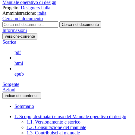
Manuale operativo di design
Progetto:
Designers Italia
Amministrazione:
italia
Cerca nel documento
Cerca nel documento
Informazioni
versione-corrente
Scarica
pdf
html
epub
Sorgente
Azioni
indice dei contenuti
Sommario
1. Scopo, destinatari e uso del Manuale operativo di design
1.1. Versionamento e storico
1.2. Consultazione del manuale
1.3. Contribuisci al manuale