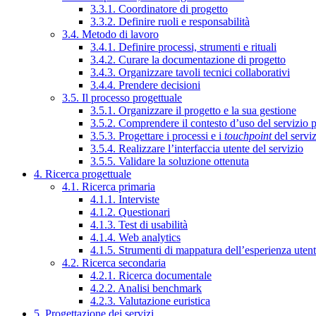
3.3.1. Coordinatore di progetto
3.3.2. Definire ruoli e responsabilità
3.4. Metodo di lavoro
3.4.1. Definire processi, strumenti e rituali
3.4.2. Curare la documentazione di progetto
3.4.3. Organizzare tavoli tecnici collaborativi
3.4.4. Prendere decisioni
3.5. Il processo progettuale
3.5.1. Organizzare il progetto e la sua gestione
3.5.2. Comprendere il contesto d’uso del servizio 
3.5.3. Progettare i processi e i
touchpoint
del servi
3.5.4. Realizzare l’interfaccia utente del servizio
3.5.5. Validare la soluzione ottenuta
4. Ricerca progettuale
4.1. Ricerca primaria
4.1.1. Interviste
4.1.2. Questionari
4.1.3. Test di usabilità
4.1.4. Web analytics
4.1.5. Strumenti di mappatura dell’esperienza uten
4.2. Ricerca secondaria
4.2.1. Ricerca documentale
4.2.2. Analisi benchmark
4.2.3. Valutazione euristica
5. Progettazione dei servizi