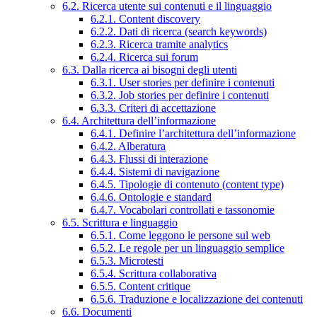
6.2. Ricerca utente sui contenuti e il linguaggio
6.2.1. Content discovery
6.2.2. Dati di ricerca (search keywords)
6.2.3. Ricerca tramite analytics
6.2.4. Ricerca sui forum
6.3. Dalla ricerca ai bisogni degli utenti
6.3.1. User stories per definire i contenuti
6.3.2. Job stories per definire i contenuti
6.3.3. Criteri di accettazione
6.4. Architettura dell’informazione
6.4.1. Definire l’architettura dell’informazione
6.4.2. Alberatura
6.4.3. Flussi di interazione
6.4.4. Sistemi di navigazione
6.4.5. Tipologie di contenuto (content type)
6.4.6. Ontologie e standard
6.4.7. Vocabolari controllati e tassonomie
6.5. Scrittura e linguaggio
6.5.1. Come leggono le persone sul web
6.5.2. Le regole per un linguaggio semplice
6.5.3. Microtesti
6.5.4. Scrittura collaborativa
6.5.5. Content critique
6.5.6. Traduzione e localizzazione dei contenuti
6.6. Documenti