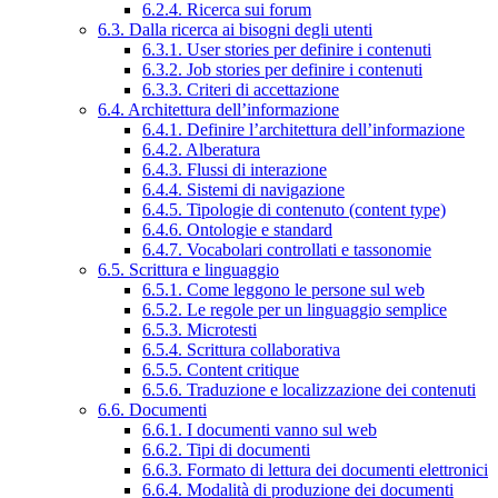
6.2.4. Ricerca sui forum
6.3. Dalla ricerca ai bisogni degli utenti
6.3.1. User stories per definire i contenuti
6.3.2. Job stories per definire i contenuti
6.3.3. Criteri di accettazione
6.4. Architettura dell’informazione
6.4.1. Definire l’architettura dell’informazione
6.4.2. Alberatura
6.4.3. Flussi di interazione
6.4.4. Sistemi di navigazione
6.4.5. Tipologie di contenuto (content type)
6.4.6. Ontologie e standard
6.4.7. Vocabolari controllati e tassonomie
6.5. Scrittura e linguaggio
6.5.1. Come leggono le persone sul web
6.5.2. Le regole per un linguaggio semplice
6.5.3. Microtesti
6.5.4. Scrittura collaborativa
6.5.5. Content critique
6.5.6. Traduzione e localizzazione dei contenuti
6.6. Documenti
6.6.1. I documenti vanno sul web
6.6.2. Tipi di documenti
6.6.3. Formato di lettura dei documenti elettronici
6.6.4. Modalità di produzione dei documenti