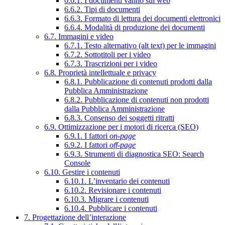
6.6.1. I documenti vanno sul web
6.6.2. Tipi di documenti
6.6.3. Formato di lettura dei documenti elettronici
6.6.4. Modalità di produzione dei documenti
6.7. Immagini e video
6.7.1. Testo alternativo (alt text) per le immagini
6.7.2. Sottotitoli per i video
6.7.3. Trascrizioni per i video
6.8. Proprietà intellettuale e privacy
6.8.1. Pubblicazione di contenuti prodotti dalla
Pubblica Amministrazione
6.8.2. Pubblicazione di contenuti non prodotti
dalla Pubblica Amministrazione
6.8.3. Consenso dei soggetti ritratti
6.9. Ottimizzazione per i motori di ricerca (SEO)
6.9.1. I fattori
on-page
6.9.2. I fattori
off-page
6.9.3. Strumenti di diagnostica SEO: Search
Console
6.10. Gestire i contenuti
6.10.1. L’inventario dei contenuti
6.10.2. Revisionare i contenuti
6.10.3. Migrare i contenuti
6.10.4. Pubblicare i contenuti
7. Progettazione dell’interazione