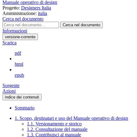
Manuale operativo di design
Progetto:
Designers Italia
Amministrazione:
italia
Cerca nel documento
Cerca nel documento
Informazioni
versione-corrente
Scarica
pdf
html
epub
Sorgente
Azioni
indice dei contenuti
Sommario
1. Scopo, destinatari e uso del Manuale operativo di design
1.1. Versionamento e storico
1.2. Consultazione del manuale
1.3. Contribuisci al manuale