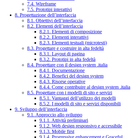
7.4. Wireframe
7.5. Prototipi interattivi
8. Progettazione dell’interfaccia
8.1. Obiettivi dell’interfaccia
8.2. Elementi dell’interfaccia
8.2.1. Elementi di composizione
8.2.2. Elementi interattivi
8.2.3. Elementi testuali (microtesti)
8.3. Progettare e costruire in alta fedeltà
8.3.1. Layout di pagina
8.3.2. Prototipi in alta fedeltà
8.4. Progettare con il design system .italia
8.4.1. Documentazione
8.4.2. Benefici del design system
8.4.3. Risorse operative
8.4.4. Come contribuire al design system .italia
8.5. Progettare con i modelli di sito e servizi
8.5.1. Vantaggi dell’utilizzo dei modelli
8.5.2. I modelli di sito e servizi disponibili
9. Sviluppo dell’interfaccia
9.1. Approccio allo sviluppo
9.1.1. Attività preliminari
9.1.2. Web design responsivo e accessibile
9.1.3. Mobile first
9.1.4. Progressive enhancement e Graceful