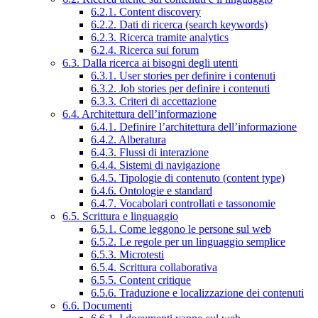
6.2.1. Content discovery
6.2.2. Dati di ricerca (search keywords)
6.2.3. Ricerca tramite analytics
6.2.4. Ricerca sui forum
6.3. Dalla ricerca ai bisogni degli utenti
6.3.1. User stories per definire i contenuti
6.3.2. Job stories per definire i contenuti
6.3.3. Criteri di accettazione
6.4. Architettura dell’informazione
6.4.1. Definire l’architettura dell’informazione
6.4.2. Alberatura
6.4.3. Flussi di interazione
6.4.4. Sistemi di navigazione
6.4.5. Tipologie di contenuto (content type)
6.4.6. Ontologie e standard
6.4.7. Vocabolari controllati e tassonomie
6.5. Scrittura e linguaggio
6.5.1. Come leggono le persone sul web
6.5.2. Le regole per un linguaggio semplice
6.5.3. Microtesti
6.5.4. Scrittura collaborativa
6.5.5. Content critique
6.5.6. Traduzione e localizzazione dei contenuti
6.6. Documenti