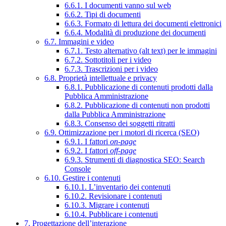
6.6.1. I documenti vanno sul web
6.6.2. Tipi di documenti
6.6.3. Formato di lettura dei documenti elettronici
6.6.4. Modalità di produzione dei documenti
6.7. Immagini e video
6.7.1. Testo alternativo (alt text) per le immagini
6.7.2. Sottotitoli per i video
6.7.3. Trascrizioni per i video
6.8. Proprietà intellettuale e privacy
6.8.1. Pubblicazione di contenuti prodotti dalla
Pubblica Amministrazione
6.8.2. Pubblicazione di contenuti non prodotti
dalla Pubblica Amministrazione
6.8.3. Consenso dei soggetti ritratti
6.9. Ottimizzazione per i motori di ricerca (SEO)
6.9.1. I fattori
on-page
6.9.2. I fattori
off-page
6.9.3. Strumenti di diagnostica SEO: Search
Console
6.10. Gestire i contenuti
6.10.1. L’inventario dei contenuti
6.10.2. Revisionare i contenuti
6.10.3. Migrare i contenuti
6.10.4. Pubblicare i contenuti
7. Progettazione dell’interazione