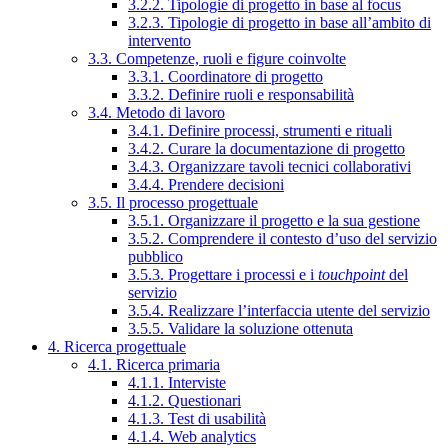
3.2.2. Tipologie di progetto in base al focus
3.2.3. Tipologie di progetto in base all’ambito di
intervento
3.3. Competenze, ruoli e figure coinvolte
3.3.1. Coordinatore di progetto
3.3.2. Definire ruoli e responsabilità
3.4. Metodo di lavoro
3.4.1. Definire processi, strumenti e rituali
3.4.2. Curare la documentazione di progetto
3.4.3. Organizzare tavoli tecnici collaborativi
3.4.4. Prendere decisioni
3.5. Il processo progettuale
3.5.1. Organizzare il progetto e la sua gestione
3.5.2. Comprendere il contesto d’uso del servizio
pubblico
3.5.3. Progettare i processi e i
touchpoint
del
servizio
3.5.4. Realizzare l’interfaccia utente del servizio
3.5.5. Validare la soluzione ottenuta
4. Ricerca progettuale
4.1. Ricerca primaria
4.1.1. Interviste
4.1.2. Questionari
4.1.3. Test di usabilità
4.1.4. Web analytics