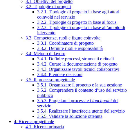
3.1. Obiettivi del progetto
3.2. Tipologie di progetti
3.2.1. Tipologie di progetto in base agli attori
coinvolti nel servizio
3.2.2. Tipologie di progetto in base al focus
3.2.3. Tipologie di progetto in base all’ambito di
intervento
3.3. Competenze, ruoli e figure coinvolte
3.3.1. Coordinatore di progetto
3.3.2. Definire ruoli e responsabilità
3.4. Metodo di lavoro
3.4.1. Definire processi, strumenti e rituali
3.4.2. Curare la documentazione di progetto
3.4.3. Organizzare tavoli tecnici collaborativi
3.4.4. Prendere decisioni
3.5. Il processo progettuale
3.5.1. Organizzare il progetto e la sua gestione
3.5.2. Comprendere il contesto d’uso del servizio
pubblico
3.5.3. Progettare i processi e i
touchpoint
del
servizio
3.5.4. Realizzare l’interfaccia utente del servizio
3.5.5. Validare la soluzione ottenuta
4. Ricerca progettuale
4.1. Ricerca primaria