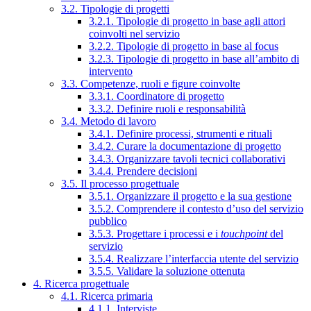
3.2. Tipologie di progetti
3.2.1. Tipologie di progetto in base agli attori
coinvolti nel servizio
3.2.2. Tipologie di progetto in base al focus
3.2.3. Tipologie di progetto in base all’ambito di
intervento
3.3. Competenze, ruoli e figure coinvolte
3.3.1. Coordinatore di progetto
3.3.2. Definire ruoli e responsabilità
3.4. Metodo di lavoro
3.4.1. Definire processi, strumenti e rituali
3.4.2. Curare la documentazione di progetto
3.4.3. Organizzare tavoli tecnici collaborativi
3.4.4. Prendere decisioni
3.5. Il processo progettuale
3.5.1. Organizzare il progetto e la sua gestione
3.5.2. Comprendere il contesto d’uso del servizio
pubblico
3.5.3. Progettare i processi e i
touchpoint
del
servizio
3.5.4. Realizzare l’interfaccia utente del servizio
3.5.5. Validare la soluzione ottenuta
4. Ricerca progettuale
4.1. Ricerca primaria
4.1.1. Interviste