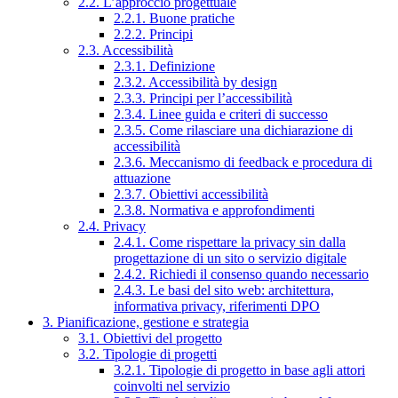
2.2. L’approccio progettuale
2.2.1. Buone pratiche
2.2.2. Principi
2.3. Accessibilità
2.3.1. Definizione
2.3.2. Accessibilità by design
2.3.3. Principi per l’accessibilità
2.3.4. Linee guida e criteri di successo
2.3.5. Come rilasciare una dichiarazione di
accessibilità
2.3.6. Meccanismo di feedback e procedura di
attuazione
2.3.7. Obiettivi accessibilità
2.3.8. Normativa e approfondimenti
2.4. Privacy
2.4.1. Come rispettare la privacy sin dalla
progettazione di un sito o servizio digitale
2.4.2. Richiedi il consenso quando necessario
2.4.3. Le basi del sito web: architettura,
informativa privacy, riferimenti DPO
3. Pianificazione, gestione e strategia
3.1. Obiettivi del progetto
3.2. Tipologie di progetti
3.2.1. Tipologie di progetto in base agli attori
coinvolti nel servizio