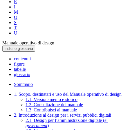
E
I
M
O
S
T
U
Manuale operativo di design
indici e glossario
contenuti
figure
tabelle
glossario
Sommario
1. Scopo, destinatari e uso del Manuale operativo di design
1.1. Versionamento e storico
1.2. Consultazione del manuale
1.3. Contribuisci al manuale
2. Introduzione al design per i servizi pubblici digitali
2.1. Design per l’amministrazione digitale (
e-
government
)