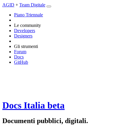
AGID
+
Team Digitale
Piano Triennale
Le community
Developers
Designers
Gli strumenti
Forum
Docs
GitHub
Docs Italia
beta
Documenti pubblici, digitali.