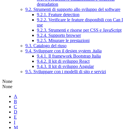
degradation
9.2. Strumenti di supporto allo sviluppo del software
9.2.1. Feature detection
9.2.2. Verificare le feature disponibili con Can I
use
9.2.3. Strumenti e risorse per CSS e JavaScript
9.2.4. Supporto browser
9.2.5. Misurare le prestazioni
9.3. Catalogo del riuso
9.4. Sviluppare con il design system .italia
9.4.1. Il framework Bootstrap Italia
9.4.2. Il kit di sviluppo React
9.4.3. Il kit di sviluppo Angular
9.5. Sviluppare con i modelli di sito e servizi
None
None
A
B
C
D
E
I
M