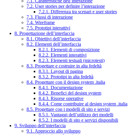
7.1. Caratteristiche dell’interazione
7.2. User stories per definire l’interazione
7.2.1. Differenza tra scenari e user stories
7.3. Flussi di interazione
7.4. Wireframe
7.5. Prototipi interattivi
8. Progettazione dell’interfaccia
8.1. Obiettivi dell’interfaccia
8.2. Elementi dell’interfaccia
8.2.1. Elementi di composizione
8.2.2. Elementi interattivi
8.2.3. Elementi testuali (microtesti)
8.3. Progettare e costruire in alta fedeltà
8.3.1. Layout di pagina
8.3.2. Prototipi in alta fedeltà
8.4. Progettare con il design system .italia
8.4.1. Documentazione
8.4.2. Benefici del design system
8.4.3. Risorse operative
8.4.4. Come contribuire al design system .italia
8.5. Progettare con i modelli di sito e servizi
8.5.1. Vantaggi dell’utilizzo dei modelli
8.5.2. I modelli di sito e servizi disponibili
9. Sviluppo dell’interfaccia
9.1. Approccio allo sviluppo