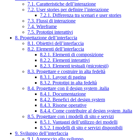
7.1. Caratteristiche dell’interazione
7.2. User stories per definire l’interazione
7.2.1. Differenza tra scenari e user stories
7.3. Flussi di interazione
7.4. Wireframe
7.5. Prototipi interattivi
8. Progettazione dell’interfaccia
8.1. Obiettivi dell’interfaccia
8.2. Elementi dell’interfaccia
8.2.1. Elementi di composizione
8.2.2. Elementi interattivi
8.2.3. Elementi testuali (microtesti)
8.3. Progettare e costruire in alta fedeltà
8.3.1. Layout di pagina
8.3.2. Prototipi in alta fedeltà
8.4. Progettare con il design system .italia
8.4.1. Documentazione
8.4.2. Benefici del design system
8.4.3. Risorse operative
8.4.4. Come contribuire al design system .italia
8.5. Progettare con i modelli di sito e servizi
8.5.1. Vantaggi dell’utilizzo dei modelli
8.5.2. I modelli di sito e servizi disponibili
9. Sviluppo dell’interfaccia
9.1. Approccio allo sviluppo