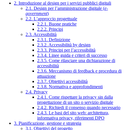
2. Introduzione al design per i servizi pubblici digitali
2.1. Design per l’amministrazione digitale (
e-
government
)
2.2. L’approccio progettuale
2.2.1. Buone pratiche
2.2.2. Principi
2.3. Accessibilità
2.3.1. Definizione
2.3.2. Accessibilità by design
2.3.3. Principi per l’accessibilità
2.3.4. Linee guida e criteri di successo
2.3.5. Come rilasciare una dichiarazione di
accessibilità
2.3.6. Meccanismo di feedback e procedura di
attuazione
2.3.7. Obiettivi accessibilità
2.3.8. Normativa e approfondimenti
2.4. Privacy
2.4.1. Come rispettare la privacy sin dalla
progettazione di un sito o servizio digitale
2.4.2. Richiedi il consenso quando necessario
2.4.3. Le basi del sito web: architettura,
informativa privacy, riferimenti DPO
3. Pianificazione, gestione e strategia
3.1. Obiettivi del progetto