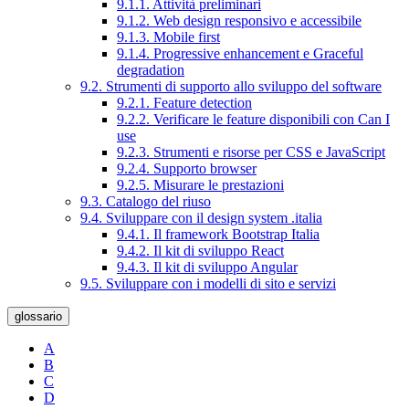
9.1.1. Attività preliminari
9.1.2. Web design responsivo e accessibile
9.1.3. Mobile first
9.1.4. Progressive enhancement e Graceful
degradation
9.2. Strumenti di supporto allo sviluppo del software
9.2.1. Feature detection
9.2.2. Verificare le feature disponibili con Can I
use
9.2.3. Strumenti e risorse per CSS e JavaScript
9.2.4. Supporto browser
9.2.5. Misurare le prestazioni
9.3. Catalogo del riuso
9.4. Sviluppare con il design system .italia
9.4.1. Il framework Bootstrap Italia
9.4.2. Il kit di sviluppo React
9.4.3. Il kit di sviluppo Angular
9.5. Sviluppare con i modelli di sito e servizi
glossario
A
B
C
D