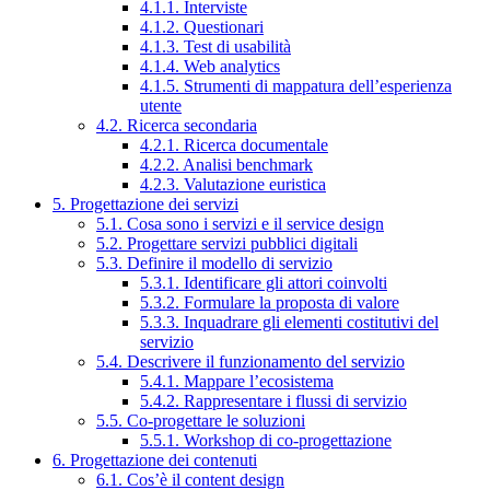
4.1.1. Interviste
4.1.2. Questionari
4.1.3. Test di usabilità
4.1.4. Web analytics
4.1.5. Strumenti di mappatura dell’esperienza
utente
4.2. Ricerca secondaria
4.2.1. Ricerca documentale
4.2.2. Analisi benchmark
4.2.3. Valutazione euristica
5. Progettazione dei servizi
5.1. Cosa sono i servizi e il service design
5.2. Progettare servizi pubblici digitali
5.3. Definire il modello di servizio
5.3.1. Identificare gli attori coinvolti
5.3.2. Formulare la proposta di valore
5.3.3. Inquadrare gli elementi costitutivi del
servizio
5.4. Descrivere il funzionamento del servizio
5.4.1. Mappare l’ecosistema
5.4.2. Rappresentare i flussi di servizio
5.5. Co-progettare le soluzioni
5.5.1. Workshop di co-progettazione
6. Progettazione dei contenuti
6.1. Cos’è il content design