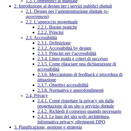
1.3. Contribuisci al manuale
2. Introduzione al design per i servizi pubblici digitali
2.1. Design per l’amministrazione digitale (
e-
government
)
2.2. L’approccio progettuale
2.2.1. Buone pratiche
2.2.2. Principi
2.3. Accessibilità
2.3.1. Definizione
2.3.2. Accessibilità by design
2.3.3. Principi per l’accessibilità
2.3.4. Linee guida e criteri di successo
2.3.5. Come rilasciare una dichiarazione di
accessibilità
2.3.6. Meccanismo di feedback e procedura di
attuazione
2.3.7. Obiettivi accessibilità
2.3.8. Normativa e approfondimenti
2.4. Privacy
2.4.1. Come rispettare la privacy sin dalla
progettazione di un sito o servizio digitale
2.4.2. Richiedi il consenso quando necessario
2.4.3. Le basi del sito web: architettura,
informativa privacy, riferimenti DPO
3. Pianificazione, gestione e strategia