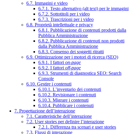
6.7. Immagini e video
6.7.1. Testo alternativo (alt text) per le immagini
6.7.2. Sottotitoli per i video
6.7.3. Trascrizioni per i video
6.8. Proprietà intellettuale e privacy
6.8.1. Pubblicazione di contenuti prodotti dalla
Pubblica Amministrazione
6.8.2. Pubblicazione di contenuti non prodotti
dalla Pubblica Amministrazione
6.8.3. Consenso dei soggetti ritratti
6.9. Ottimizzazione per i motori di ricerca (SEO)
6.9.1. I fattori
on-page
6.9.2. I fattori
off-page
6.9.3. Strumenti di diagnostica SEO: Search
Console
6.10. Gestire i contenuti
6.10.1. L’inventario dei contenuti
6.10.2. Revisionare i contenuti
6.10.3. Migrare i contenuti
6.10.4. Pubblicare i contenuti
7. Progettazione dell’interazione
7.1. Caratteristiche dell’interazione
7.2. User stories per definire l’interazione
7.2.1. Differenza tra scenari e user stories
7.3. Flussi di interazione