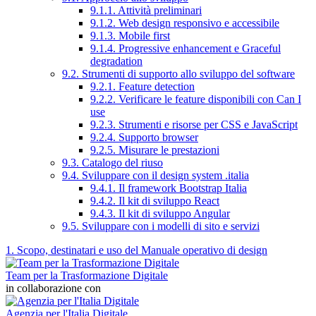
9.1.1. Attività preliminari
9.1.2. Web design responsivo e accessibile
9.1.3. Mobile first
9.1.4. Progressive enhancement e Graceful
degradation
9.2. Strumenti di supporto allo sviluppo del software
9.2.1. Feature detection
9.2.2. Verificare le feature disponibili con Can I
use
9.2.3. Strumenti e risorse per CSS e JavaScript
9.2.4. Supporto browser
9.2.5. Misurare le prestazioni
9.3. Catalogo del riuso
9.4. Sviluppare con il design system .italia
9.4.1. Il framework Bootstrap Italia
9.4.2. Il kit di sviluppo React
9.4.3. Il kit di sviluppo Angular
9.5. Sviluppare con i modelli di sito e servizi
1. Scopo, destinatari e uso del Manuale operativo di design
Team per la Trasformazione Digitale
in collaborazione con
Agenzia per l'Italia Digitale