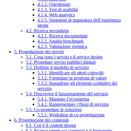
4.1.2. Questionari
4.1.3. Test di usabilità
4.1.4. Web analytics
4.1.5. Strumenti di mappatura dell’esperienza
utente
4.2. Ricerca secondaria
4.2.1. Ricerca documentale
4.2.2. Analisi benchmark
4.2.3. Valutazione euristica
5. Progettazione dei servizi
5.1. Cosa sono i servizi e il service design
5.2. Progettare servizi pubblici digitali
5.3. Definire il modello di servizio
5.3.1. Identificare gli attori coinvolti
5.3.2. Formulare la proposta di valore
5.3.3. Inquadrare gli elementi costitutivi del
servizio
5.4. Descrivere il funzionamento del servizio
5.4.1. Mappare l’ecosistema
5.4.2. Rappresentare i flussi di servizio
5.5. Co-progettare le soluzioni
5.5.1. Workshop di co-progettazione
6. Progettazione dei contenuti
6.1. Cos’è il content design
6.2. Ricerca utente sui contenuti e il linguaggio