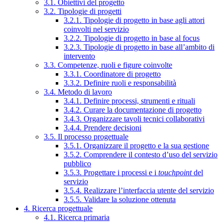
3.1. Obiettivi del progetto
3.2. Tipologie di progetti
3.2.1. Tipologie di progetto in base agli attori
coinvolti nel servizio
3.2.2. Tipologie di progetto in base al focus
3.2.3. Tipologie di progetto in base all’ambito di
intervento
3.3. Competenze, ruoli e figure coinvolte
3.3.1. Coordinatore di progetto
3.3.2. Definire ruoli e responsabilità
3.4. Metodo di lavoro
3.4.1. Definire processi, strumenti e rituali
3.4.2. Curare la documentazione di progetto
3.4.3. Organizzare tavoli tecnici collaborativi
3.4.4. Prendere decisioni
3.5. Il processo progettuale
3.5.1. Organizzare il progetto e la sua gestione
3.5.2. Comprendere il contesto d’uso del servizio
pubblico
3.5.3. Progettare i processi e i
touchpoint
del
servizio
3.5.4. Realizzare l’interfaccia utente del servizio
3.5.5. Validare la soluzione ottenuta
4. Ricerca progettuale
4.1. Ricerca primaria