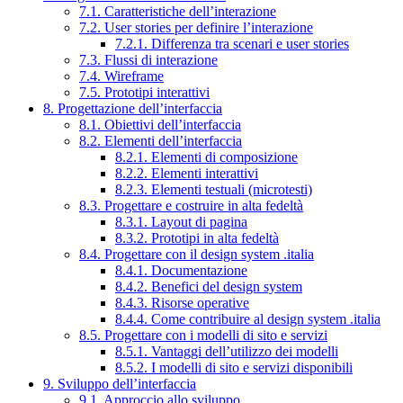
7.1. Caratteristiche dell’interazione
7.2. User stories per definire l’interazione
7.2.1. Differenza tra scenari e user stories
7.3. Flussi di interazione
7.4. Wireframe
7.5. Prototipi interattivi
8. Progettazione dell’interfaccia
8.1. Obiettivi dell’interfaccia
8.2. Elementi dell’interfaccia
8.2.1. Elementi di composizione
8.2.2. Elementi interattivi
8.2.3. Elementi testuali (microtesti)
8.3. Progettare e costruire in alta fedeltà
8.3.1. Layout di pagina
8.3.2. Prototipi in alta fedeltà
8.4. Progettare con il design system .italia
8.4.1. Documentazione
8.4.2. Benefici del design system
8.4.3. Risorse operative
8.4.4. Come contribuire al design system .italia
8.5. Progettare con i modelli di sito e servizi
8.5.1. Vantaggi dell’utilizzo dei modelli
8.5.2. I modelli di sito e servizi disponibili
9. Sviluppo dell’interfaccia
9.1. Approccio allo sviluppo