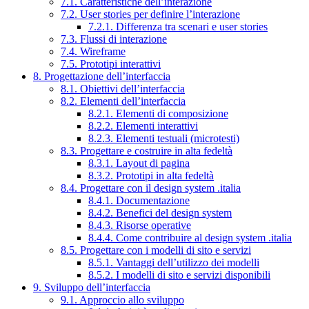
7.1. Caratteristiche dell’interazione
7.2. User stories per definire l’interazione
7.2.1. Differenza tra scenari e user stories
7.3. Flussi di interazione
7.4. Wireframe
7.5. Prototipi interattivi
8. Progettazione dell’interfaccia
8.1. Obiettivi dell’interfaccia
8.2. Elementi dell’interfaccia
8.2.1. Elementi di composizione
8.2.2. Elementi interattivi
8.2.3. Elementi testuali (microtesti)
8.3. Progettare e costruire in alta fedeltà
8.3.1. Layout di pagina
8.3.2. Prototipi in alta fedeltà
8.4. Progettare con il design system .italia
8.4.1. Documentazione
8.4.2. Benefici del design system
8.4.3. Risorse operative
8.4.4. Come contribuire al design system .italia
8.5. Progettare con i modelli di sito e servizi
8.5.1. Vantaggi dell’utilizzo dei modelli
8.5.2. I modelli di sito e servizi disponibili
9. Sviluppo dell’interfaccia
9.1. Approccio allo sviluppo