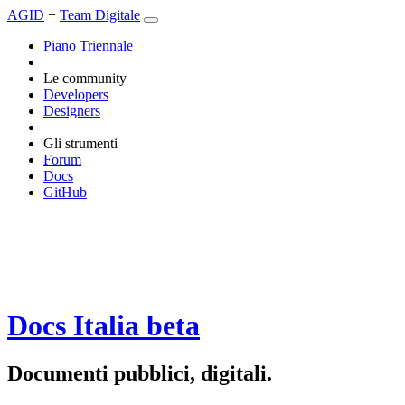
AGID
+
Team Digitale
Piano Triennale
Le community
Developers
Designers
Gli strumenti
Forum
Docs
GitHub
Docs Italia
beta
Documenti pubblici, digitali.