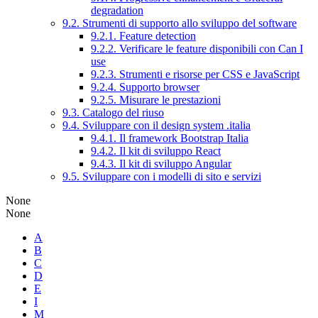
degradation
9.2. Strumenti di supporto allo sviluppo del software
9.2.1. Feature detection
9.2.2. Verificare le feature disponibili con Can I
use
9.2.3. Strumenti e risorse per CSS e JavaScript
9.2.4. Supporto browser
9.2.5. Misurare le prestazioni
9.3. Catalogo del riuso
9.4. Sviluppare con il design system .italia
9.4.1. Il framework Bootstrap Italia
9.4.2. Il kit di sviluppo React
9.4.3. Il kit di sviluppo Angular
9.5. Sviluppare con i modelli di sito e servizi
None
None
A
B
C
D
E
I
M