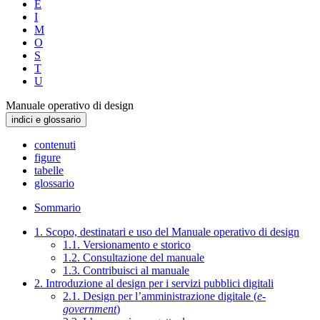
E
I
M
O
S
T
U
Manuale operativo di design
indici e glossario
contenuti
figure
tabelle
glossario
Sommario
1. Scopo, destinatari e uso del Manuale operativo di design
1.1. Versionamento e storico
1.2. Consultazione del manuale
1.3. Contribuisci al manuale
2. Introduzione al design per i servizi pubblici digitali
2.1. Design per l’amministrazione digitale (
e-
government
)