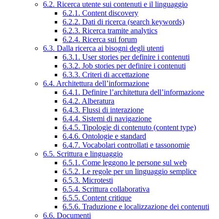
6.2. Ricerca utente sui contenuti e il linguaggio
6.2.1. Content discovery
6.2.2. Dati di ricerca (search keywords)
6.2.3. Ricerca tramite analytics
6.2.4. Ricerca sui forum
6.3. Dalla ricerca ai bisogni degli utenti
6.3.1. User stories per definire i contenuti
6.3.2. Job stories per definire i contenuti
6.3.3. Criteri di accettazione
6.4. Architettura dell’informazione
6.4.1. Definire l’architettura dell’informazione
6.4.2. Alberatura
6.4.3. Flussi di interazione
6.4.4. Sistemi di navigazione
6.4.5. Tipologie di contenuto (content type)
6.4.6. Ontologie e standard
6.4.7. Vocabolari controllati e tassonomie
6.5. Scrittura e linguaggio
6.5.1. Come leggono le persone sul web
6.5.2. Le regole per un linguaggio semplice
6.5.3. Microtesti
6.5.4. Scrittura collaborativa
6.5.5. Content critique
6.5.6. Traduzione e localizzazione dei contenuti
6.6. Documenti