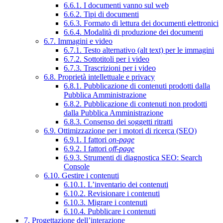
6.6.1. I documenti vanno sul web
6.6.2. Tipi di documenti
6.6.3. Formato di lettura dei documenti elettronici
6.6.4. Modalità di produzione dei documenti
6.7. Immagini e video
6.7.1. Testo alternativo (alt text) per le immagini
6.7.2. Sottotitoli per i video
6.7.3. Trascrizioni per i video
6.8. Proprietà intellettuale e privacy
6.8.1. Pubblicazione di contenuti prodotti dalla
Pubblica Amministrazione
6.8.2. Pubblicazione di contenuti non prodotti
dalla Pubblica Amministrazione
6.8.3. Consenso dei soggetti ritratti
6.9. Ottimizzazione per i motori di ricerca (SEO)
6.9.1. I fattori
on-page
6.9.2. I fattori
off-page
6.9.3. Strumenti di diagnostica SEO: Search
Console
6.10. Gestire i contenuti
6.10.1. L’inventario dei contenuti
6.10.2. Revisionare i contenuti
6.10.3. Migrare i contenuti
6.10.4. Pubblicare i contenuti
7. Progettazione dell’interazione