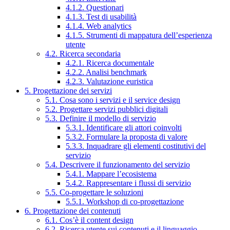
4.1.2. Questionari
4.1.3. Test di usabilità
4.1.4. Web analytics
4.1.5. Strumenti di mappatura dell’esperienza
utente
4.2. Ricerca secondaria
4.2.1. Ricerca documentale
4.2.2. Analisi benchmark
4.2.3. Valutazione euristica
5. Progettazione dei servizi
5.1. Cosa sono i servizi e il service design
5.2. Progettare servizi pubblici digitali
5.3. Definire il modello di servizio
5.3.1. Identificare gli attori coinvolti
5.3.2. Formulare la proposta di valore
5.3.3. Inquadrare gli elementi costitutivi del
servizio
5.4. Descrivere il funzionamento del servizio
5.4.1. Mappare l’ecosistema
5.4.2. Rappresentare i flussi di servizio
5.5. Co-progettare le soluzioni
5.5.1. Workshop di co-progettazione
6. Progettazione dei contenuti
6.1. Cos’è il content design
6.2. Ricerca utente sui contenuti e il linguaggio