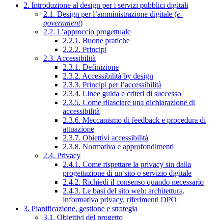
2. Introduzione al design per i servizi pubblici digitali
2.1. Design per l’amministrazione digitale (
e-
government
)
2.2. L’approccio progettuale
2.2.1. Buone pratiche
2.2.2. Principi
2.3. Accessibilità
2.3.1. Definizione
2.3.2. Accessibilità by design
2.3.3. Principi per l’accessibilità
2.3.4. Linee guida e criteri di successo
2.3.5. Come rilasciare una dichiarazione di
accessibilità
2.3.6. Meccanismo di feedback e procedura di
attuazione
2.3.7. Obiettivi accessibilità
2.3.8. Normativa e approfondimenti
2.4. Privacy
2.4.1. Come rispettare la privacy sin dalla
progettazione di un sito o servizio digitale
2.4.2. Richiedi il consenso quando necessario
2.4.3. Le basi del sito web: architettura,
informativa privacy, riferimenti DPO
3. Pianificazione, gestione e strategia
3.1. Obiettivi del progetto