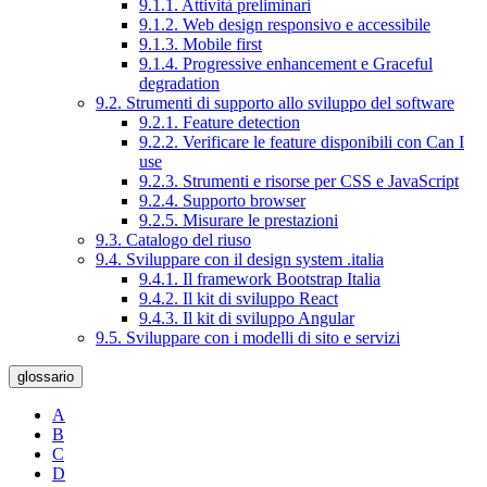
9.1.1. Attività preliminari
9.1.2. Web design responsivo e accessibile
9.1.3. Mobile first
9.1.4. Progressive enhancement e Graceful
degradation
9.2. Strumenti di supporto allo sviluppo del software
9.2.1. Feature detection
9.2.2. Verificare le feature disponibili con Can I
use
9.2.3. Strumenti e risorse per CSS e JavaScript
9.2.4. Supporto browser
9.2.5. Misurare le prestazioni
9.3. Catalogo del riuso
9.4. Sviluppare con il design system .italia
9.4.1. Il framework Bootstrap Italia
9.4.2. Il kit di sviluppo React
9.4.3. Il kit di sviluppo Angular
9.5. Sviluppare con i modelli di sito e servizi
glossario
A
B
C
D