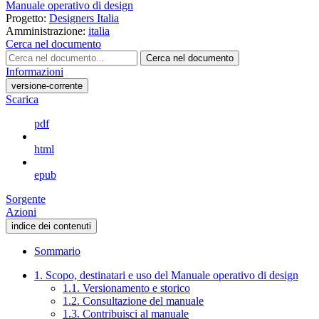
Manuale operativo di design
Progetto:
Designers Italia
Amministrazione:
italia
Cerca nel documento
Cerca nel documento
Informazioni
versione-corrente
Scarica
pdf
html
epub
Sorgente
Azioni
indice dei contenuti
Sommario
1. Scopo, destinatari e uso del Manuale operativo di design
1.1. Versionamento e storico
1.2. Consultazione del manuale
1.3. Contribuisci al manuale