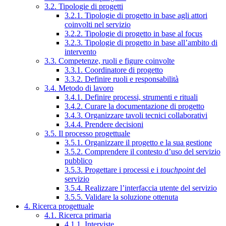
3.2. Tipologie di progetti
3.2.1. Tipologie di progetto in base agli attori
coinvolti nel servizio
3.2.2. Tipologie di progetto in base al focus
3.2.3. Tipologie di progetto in base all’ambito di
intervento
3.3. Competenze, ruoli e figure coinvolte
3.3.1. Coordinatore di progetto
3.3.2. Definire ruoli e responsabilità
3.4. Metodo di lavoro
3.4.1. Definire processi, strumenti e rituali
3.4.2. Curare la documentazione di progetto
3.4.3. Organizzare tavoli tecnici collaborativi
3.4.4. Prendere decisioni
3.5. Il processo progettuale
3.5.1. Organizzare il progetto e la sua gestione
3.5.2. Comprendere il contesto d’uso del servizio
pubblico
3.5.3. Progettare i processi e i
touchpoint
del
servizio
3.5.4. Realizzare l’interfaccia utente del servizio
3.5.5. Validare la soluzione ottenuta
4. Ricerca progettuale
4.1. Ricerca primaria
4.1.1. Interviste