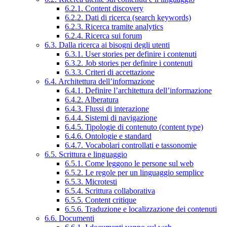
6.2.1. Content discovery
6.2.2. Dati di ricerca (search keywords)
6.2.3. Ricerca tramite analytics
6.2.4. Ricerca sui forum
6.3. Dalla ricerca ai bisogni degli utenti
6.3.1. User stories per definire i contenuti
6.3.2. Job stories per definire i contenuti
6.3.3. Criteri di accettazione
6.4. Architettura dell’informazione
6.4.1. Definire l’architettura dell’informazione
6.4.2. Alberatura
6.4.3. Flussi di interazione
6.4.4. Sistemi di navigazione
6.4.5. Tipologie di contenuto (content type)
6.4.6. Ontologie e standard
6.4.7. Vocabolari controllati e tassonomie
6.5. Scrittura e linguaggio
6.5.1. Come leggono le persone sul web
6.5.2. Le regole per un linguaggio semplice
6.5.3. Microtesti
6.5.4. Scrittura collaborativa
6.5.5. Content critique
6.5.6. Traduzione e localizzazione dei contenuti
6.6. Documenti