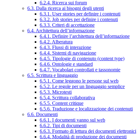
6.2.4. Ricerca sui forum
6.3. Dalla ricerca ai bisogni degli utenti
6.3.1. User stories per definire i contenuti
6.3.2. Job stories per definire i contenuti
6.3.3. Criteri di accettazione
6.4. Architettura dell’informazione
6.4.1. Definire l’architettura dell’informazione
6.4.2. Alberatura
6.4.3. Flussi di interazione
6.4.4. Sistemi di navigazione
6.4.5. Tipologie di contenuto (content type)
6.4.6. Ontologie e standard
6.4.7. Vocabolari controllati e tassonomie
6.5. Scrittura e linguaggio
6.5.1. Come leggono le persone sul web
6.5.2. Le regole per un linguaggio semplice
6.5.3. Microtesti
6.5.4. Scrittura collaborativa
6.5.5. Content critique
6.5.6. Traduzione e localizzazione dei contenuti
6.6. Documenti
6.6.1. I documenti vanno sul web
6.6.2. Tipi di documenti
6.6.3. Formato di lettura dei documenti elettronici
6.6.4. Modalità di produzione dei documenti