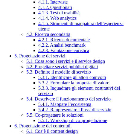
4.1.1. Interviste
4.1.2. Questionari
4.1.3. Test di usabilità
4.1.4. Web analytics
4.1.5. Strumenti di mappatura dell’esperienza
utente
4.2. Ricerca secondaria
4.2.1. Ricerca documentale
4.2.2. Analisi benchmark
4.2.3. Valutazione euristica
5. Progettazione dei servizi
5.1. Cosa sono i servizi e il service design
5.2. Progettare servizi pubblici digitali
5.3. Definire il modello di servizio
5.3.1. Identificare gli attori coinvolti
5.3.2. Formulare la proposta di valore
5.3.3. Inquadrare gli elementi costitutivi del
servizio
5.4. Descrivere il funzionamento del servizio
5.4.1. Mappare l’ecosistema
5.4.2. Rappresentare i flussi di servizio
5.5. Co-progettare le soluzioni
5.5.1. Workshop di co-progettazione
6. Progettazione dei contenuti
6.1. Cos’è il content design