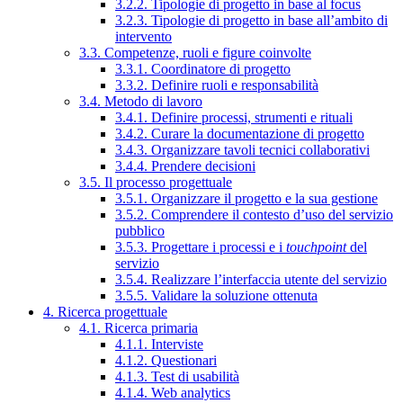
3.2.2. Tipologie di progetto in base al focus
3.2.3. Tipologie di progetto in base all’ambito di
intervento
3.3. Competenze, ruoli e figure coinvolte
3.3.1. Coordinatore di progetto
3.3.2. Definire ruoli e responsabilità
3.4. Metodo di lavoro
3.4.1. Definire processi, strumenti e rituali
3.4.2. Curare la documentazione di progetto
3.4.3. Organizzare tavoli tecnici collaborativi
3.4.4. Prendere decisioni
3.5. Il processo progettuale
3.5.1. Organizzare il progetto e la sua gestione
3.5.2. Comprendere il contesto d’uso del servizio
pubblico
3.5.3. Progettare i processi e i
touchpoint
del
servizio
3.5.4. Realizzare l’interfaccia utente del servizio
3.5.5. Validare la soluzione ottenuta
4. Ricerca progettuale
4.1. Ricerca primaria
4.1.1. Interviste
4.1.2. Questionari
4.1.3. Test di usabilità
4.1.4. Web analytics