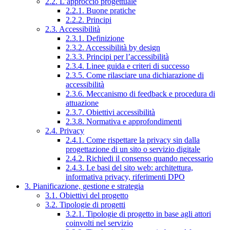
2.2. L’approccio progettuale
2.2.1. Buone pratiche
2.2.2. Principi
2.3. Accessibilità
2.3.1. Definizione
2.3.2. Accessibilità by design
2.3.3. Principi per l’accessibilità
2.3.4. Linee guida e criteri di successo
2.3.5. Come rilasciare una dichiarazione di
accessibilità
2.3.6. Meccanismo di feedback e procedura di
attuazione
2.3.7. Obiettivi accessibilità
2.3.8. Normativa e approfondimenti
2.4. Privacy
2.4.1. Come rispettare la privacy sin dalla
progettazione di un sito o servizio digitale
2.4.2. Richiedi il consenso quando necessario
2.4.3. Le basi del sito web: architettura,
informativa privacy, riferimenti DPO
3. Pianificazione, gestione e strategia
3.1. Obiettivi del progetto
3.2. Tipologie di progetti
3.2.1. Tipologie di progetto in base agli attori
coinvolti nel servizio