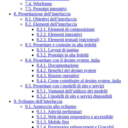
7.4. Wireframe
7.5. Prototipi interattivi
8. Progettazione dell’interfaccia
8.1. Obiettivi dell’interfaccia
8.2. Elementi dell’interfaccia
8.2.1. Elementi di composizione
8.2.2. Elementi interattivi
8.2.3. Elementi testuali (microtesti)
8.3. Progettare e costruire in alta fedeltà
8.3.1. Layout di pagina
8.3.2. Prototipi in alta fedeltà
8.4. Progettare con il design system .italia
8.4.1. Documentazione
8.4.2. Benefici del design system
8.4.3. Risorse operative
8.4.4. Come contribuire al design system .italia
8.5. Progettare con i modelli di sito e servizi
8.5.1. Vantaggi dell’utilizzo dei modelli
8.5.2. I modelli di sito e servizi disponibili
9. Sviluppo dell’interfaccia
9.1. Approccio allo sviluppo
9.1.1. Attività preliminari
9.1.2. Web design responsivo e accessibile
9.1.3. Mobile first
9.1.4. Progressive enhancement e Graceful