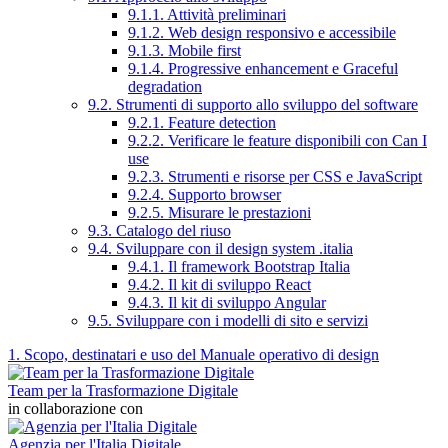
9.1.1. Attività preliminari
9.1.2. Web design responsivo e accessibile
9.1.3. Mobile first
9.1.4. Progressive enhancement e Graceful
degradation
9.2. Strumenti di supporto allo sviluppo del software
9.2.1. Feature detection
9.2.2. Verificare le feature disponibili con Can I
use
9.2.3. Strumenti e risorse per CSS e JavaScript
9.2.4. Supporto browser
9.2.5. Misurare le prestazioni
9.3. Catalogo del riuso
9.4. Sviluppare con il design system .italia
9.4.1. Il framework Bootstrap Italia
9.4.2. Il kit di sviluppo React
9.4.3. Il kit di sviluppo Angular
9.5. Sviluppare con i modelli di sito e servizi
1. Scopo, destinatari e uso del Manuale operativo di design
Team per la Trasformazione Digitale
in collaborazione con
Agenzia per l'Italia Digitale