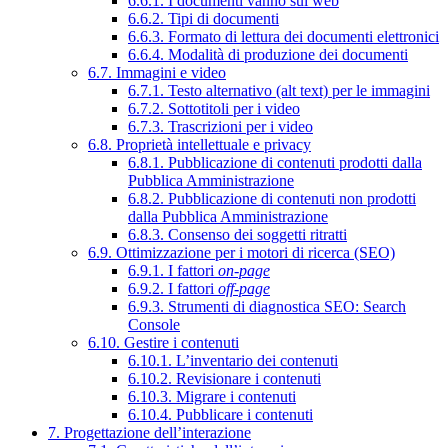
6.6.1. I documenti vanno sul web
6.6.2. Tipi di documenti
6.6.3. Formato di lettura dei documenti elettronici
6.6.4. Modalità di produzione dei documenti
6.7. Immagini e video
6.7.1. Testo alternativo (alt text) per le immagini
6.7.2. Sottotitoli per i video
6.7.3. Trascrizioni per i video
6.8. Proprietà intellettuale e privacy
6.8.1. Pubblicazione di contenuti prodotti dalla
Pubblica Amministrazione
6.8.2. Pubblicazione di contenuti non prodotti
dalla Pubblica Amministrazione
6.8.3. Consenso dei soggetti ritratti
6.9. Ottimizzazione per i motori di ricerca (SEO)
6.9.1. I fattori
on-page
6.9.2. I fattori
off-page
6.9.3. Strumenti di diagnostica SEO: Search
Console
6.10. Gestire i contenuti
6.10.1. L’inventario dei contenuti
6.10.2. Revisionare i contenuti
6.10.3. Migrare i contenuti
6.10.4. Pubblicare i contenuti
7. Progettazione dell’interazione