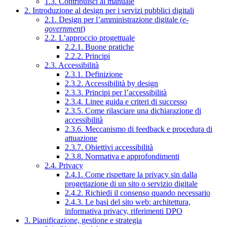
1.3. Contribuisci al manuale
2. Introduzione al design per i servizi pubblici digitali
2.1. Design per l’amministrazione digitale (
e-
government
)
2.2. L’approccio progettuale
2.2.1. Buone pratiche
2.2.2. Principi
2.3. Accessibilità
2.3.1. Definizione
2.3.2. Accessibilità by design
2.3.3. Principi per l’accessibilità
2.3.4. Linee guida e criteri di successo
2.3.5. Come rilasciare una dichiarazione di
accessibilità
2.3.6. Meccanismo di feedback e procedura di
attuazione
2.3.7. Obiettivi accessibilità
2.3.8. Normativa e approfondimenti
2.4. Privacy
2.4.1. Come rispettare la privacy sin dalla
progettazione di un sito o servizio digitale
2.4.2. Richiedi il consenso quando necessario
2.4.3. Le basi del sito web: architettura,
informativa privacy, riferimenti DPO
3. Pianificazione, gestione e strategia