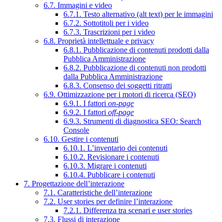
6.7. Immagini e video
6.7.1. Testo alternativo (alt text) per le immagini
6.7.2. Sottotitoli per i video
6.7.3. Trascrizioni per i video
6.8. Proprietà intellettuale e privacy
6.8.1. Pubblicazione di contenuti prodotti dalla
Pubblica Amministrazione
6.8.2. Pubblicazione di contenuti non prodotti
dalla Pubblica Amministrazione
6.8.3. Consenso dei soggetti ritratti
6.9. Ottimizzazione per i motori di ricerca (SEO)
6.9.1. I fattori
on-page
6.9.2. I fattori
off-page
6.9.3. Strumenti di diagnostica SEO: Search
Console
6.10. Gestire i contenuti
6.10.1. L’inventario dei contenuti
6.10.2. Revisionare i contenuti
6.10.3. Migrare i contenuti
6.10.4. Pubblicare i contenuti
7. Progettazione dell’interazione
7.1. Caratteristiche dell’interazione
7.2. User stories per definire l’interazione
7.2.1. Differenza tra scenari e user stories
7.3. Flussi di interazione